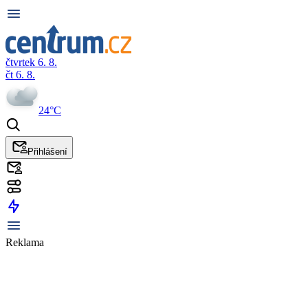
čtvrtek 6. 8.
čt 6. 8.
24°C
Přihlášení
Reklama