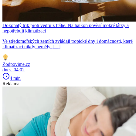
Dokonalý trik proti vedru z Itálie. Na balkon pověsí mokré látky a
nepotřebují klimatizaci
Ve středomořských zemích zvládají tropické dny i domácnosti, které
klimatizaci nikdy neměly. […]
Zodpovime.cz
dnes, 04:02
4 min
Reklama