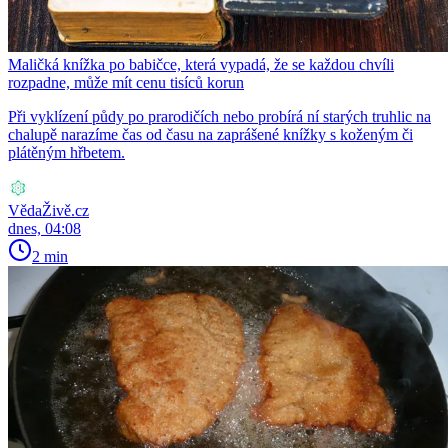
Maličká knížka po babičce, která vypadá, že se každou chvíli
rozpadne, může mít cenu tisíců korun
Při vyklízení půdy po prarodičích nebo probírá ní starých truhlic na
chalupě narazíme čas od času na zaprášené knížky s koženým či
plátěným hřbetem.
VědaŽivě.cz
dnes, 04:08
2 min