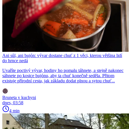
Ani sůl, ani bujón: vývar dostane chuť z 1 věci, kterou většina lidí
do hrnce nedá
Uvaříte poctivý vývar, hodiny ho pomalu táhnete, a stejně nakonec
sáhnete po kostce bujónu, aby ta chuť konečně seděla. Přitom
existuje přírodní cesta, jak základu dodat plnou a sytou chuť...
Bruneta v kuchyni
dnes, 03:58
4 min