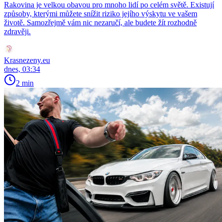
Rakovina je velkou obavou pro mnoho lidí po celém světě. Existují
způsoby, kterými můžete snížit riziko jejího výskytu ve vašem
životě. Samozřejmě vám nic nezaručí, ale budete žít rozhodně
zdravěji.
Krasnezeny.eu
dnes, 03:34
2 min