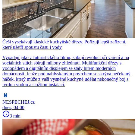
Češi vysekávají klasické kuchyňské dřezy. Pořizují lepší zařízení,
které ušetří spoustu času i vody
Vypadají jako z futuristického filmu, slibují revoluci při vaření a na
sociálních sítích sbírají miliony zhlédnutí. Multifunkční dřezy s
vodopádem a digitálním displejem se staly hitem moderních
domácností. Jenže pod nablýskaným povrchem se skrývá nečekaný
háček, který může z vaší vysněné kuchyně udělat nekonečný boj s
tvrdou vodou a složitou instalací.
NESPECHEJ.cz
dnes, 04:00
3 min