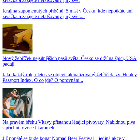
živáčka a zažijete nefalšovaný jiný svět
Krajina zapomenutých příběhů: 5 míst v Česku, kde nepotkáte ani
živáčka a zažijete nefalšovaný jiný svět....
Nový žebříček nejsilnějších pasů světa: Česko se drží na špici, USA
padají
Jako každý rok, i letos se objevil aktualizovaný žebříček tzv. Henley
Passport Index. O co jde? O porovnání...
Na pravém břehu Vltavy přistanou létající pivovary. Nabídnou piva
s příchutí ovoce i karamelu
Již popáté se bude konat Nomad Beer Festival – jediná akce v