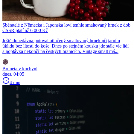
Sběratelé z Německa i Japonska loví tenhle smaltovaný hrnek z dob
ČSSR platí až 6 000 Kč
Ještě donedávna putoval otlučený smaltovaný hrnek při jarním
úklidu bez lítosti do koše. Dnes po stejném kousku jde stále víc lidí
a poptávka nekončí na českých hranicích. Vintage smalt má...
Bruneta v kuchyni
dnes, 04:05
4 min