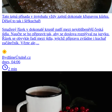
Tato tajná přísada v trojobalu vždy zajistí dokonale křupavou kůrku.
Dělají to tak i šéfkuchaři
Smažený řízek v dokonalé krustě patří mezi nejoblíbenější česká
jídla. Naučte se ho připravit tak, aby se doslova rozplýval na jazyku.
Řízek se obvykle řadí mezi jídla, jejichž přípravu zvládne i kuchař
začátečník. Vězte ale,...
BydlímeÚtulně.cz
dnes, 04:06
2 min