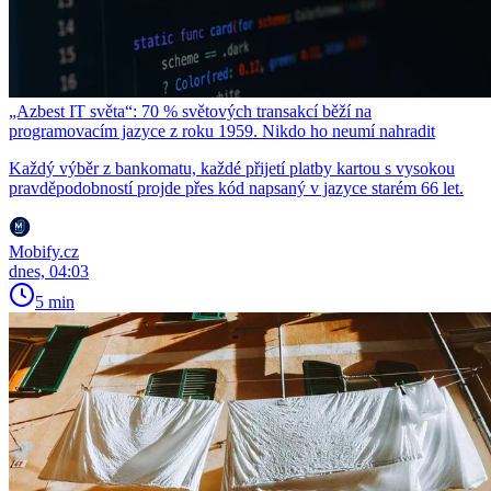
„Azbest IT světa“: 70 % světových transakcí běží na
programovacím jazyce z roku 1959. Nikdo ho neumí nahradit
Každý výběr z bankomatu, každé přijetí platby kartou s vysokou
pravděpodobností projde přes kód napsaný v jazyce starém 66 let.
Mobify.cz
dnes, 04:03
5 min