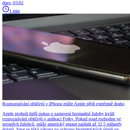
dnes, 03:02
1 min
Rozpoznávání obličejů v iPhonu může Apple přijít extrémně draho
Apple prohrál další pokus o zastavení hromadné žaloby kvůli
rozpoznávání obličejů v aplikaci Fotky. Pokud soud rozhodne ve
prospěch žalobců, může americký gigant zaplatit až 32,5 miliardy
dolarů. Spor se týká zákona na ochranu biometrických údajů ve