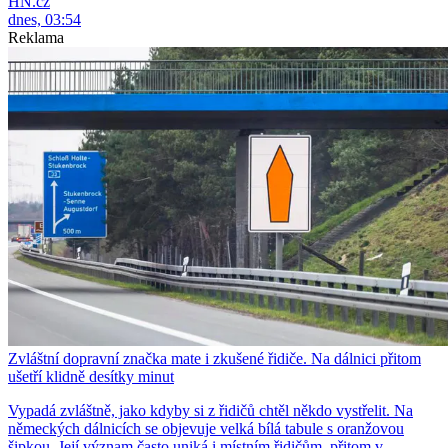
HN.cz
dnes, 03:54
Reklama
Zvláštní dopravní značka mate i zkušené řidiče. Na dálnici přitom
ušetří klidně desítky minut
Vypadá zvláštně, jako kdyby si z řidičů chtěl někdo vystřelit. Na
německých dálnicích se objevuje velká bílá tabule s oranžovou
šipkou. Její význam často uniká i místním řidičům, přitom v