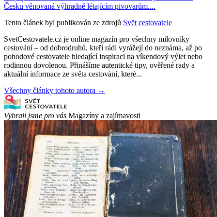
Česku věnovaná výhradně létajícím pivovarům....
Tento článek byl publikován ze zdrojů
Svět cestovatele
SvetCestovatele.cz je online magazín pro všechny milovníky
cestování – od dobrodruhů, kteří rádi vyrážejí do neznáma, až po
pohodové cestovatele hledající inspiraci na víkendový výlet nebo
rodinnou dovolenou. Přinášíme autentické tipy, ověřené rady a
aktuální informace ze světa cestování, které...
Všechny články tohoto autora →
Vybrali jsme pro vás
Magazíny a zajímavosti