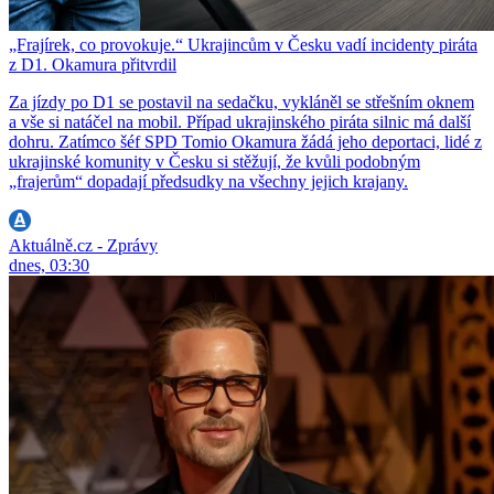
„Frajírek, co provokuje.“ Ukrajincům v Česku vadí incidenty piráta
z D1. Okamura přitvrdil
Za jízdy po D1 se postavil na sedačku, vykláněl se střešním oknem
a vše si natáčel na mobil. Případ ukrajinského piráta silnic má další
dohru. Zatímco šéf SPD Tomio Okamura žádá jeho deportaci, lidé z
ukrajinské komunity v Česku si stěžují, že kvůli podobným
„frajerům“ dopadají předsudky na všechny jejich krajany.
Aktuálně.cz - Zprávy
dnes, 03:30