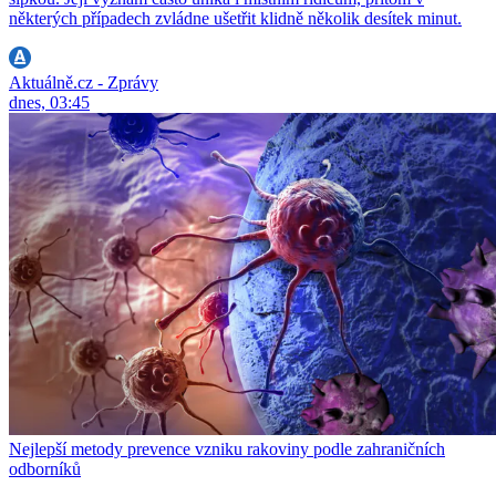
některých případech zvládne ušetřit klidně několik desítek minut.
Aktuálně.cz - Zprávy
dnes, 03:45
Nejlepší metody prevence vzniku rakoviny podle zahraničních
odborníků