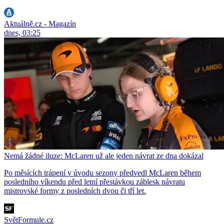
Aktuálně.cz - Magazín
dnes, 03:25
Nemá žádné iluze: McLaren už ale jeden návrat ze dna dokázal
Po měsících trápení v úvodu sezony předvedl McLaren během
posledního víkendu před letní přestávkou záblesk návratu
mistrovské formy z posledních dvou či tří let.
SvětFormule.cz