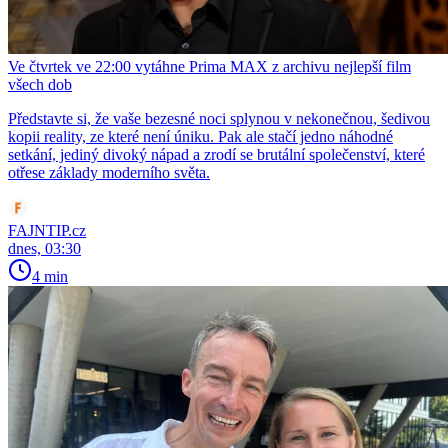
Ve čtvrtek ve 22:00 vytáhne Prima MAX z archivu nejlepší film
všech dob
Představte si, že vaše bezesné noci splynou v nekonečnou, šedivou
kopii reality, ze které není úniku. Pak ale stačí jedno náhodné
setkání, jediný divoký nápad a zrodí se brutální společenství, které
otřese základy moderního světa.
FAJNTIP.cz
dnes, 03:30
4 min