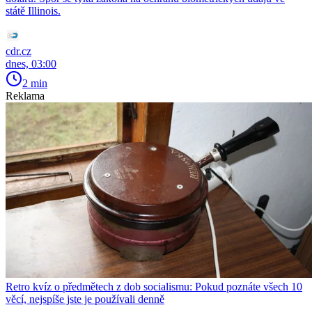
státě Illinois.
cdr.cz
dnes, 03:00
2 min
Reklama
Retro kvíz o předmětech z dob socialismu: Pokud poznáte všech 10
věcí, nejspíše jste je používali denně