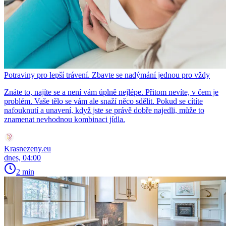
Potraviny pro lepší trávení. Zbavte se nadýmání jednou pro vždy
Znáte to, najíte se a není vám úplně nejlépe. Přitom nevíte, v čem je
problém. Vaše tělo se vám ale snaží něco sdělit. Pokud se cítíte
nafouknutí a unavení, když jste se právě dobře najedli, může to
znamenat nevhodnou kombinaci jídla.
Krasnezeny.eu
dnes, 04:00
2 min