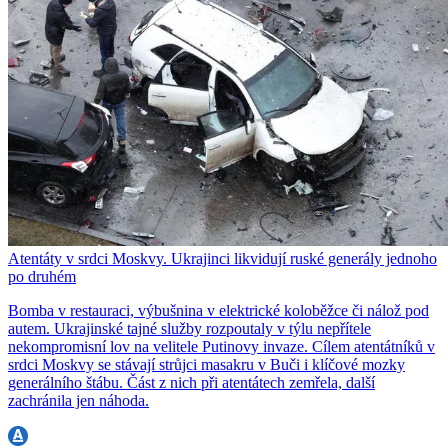
Atentáty v srdci Moskvy. Ukrajinci likvidují ruské generály jednoho
po druhém
Bomba v restauraci, výbušnina v elektrické koloběžce či nálož pod
autem. Ukrajinské tajné služby rozpoutaly v týlu nepřítele
nekompromisní lov na velitele Putinovy invaze. Cílem atentátníků v
srdci Moskvy se stávají strůjci masakru v Buči i klíčové mozky
generálního štábu. Část z nich při atentátech zemřela, další
zachránila jen náhoda.