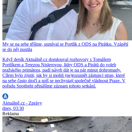
My se na sebe těšíme, usmíval se Portlík z ODS na Pirátku. Vzápětí
se do něj pustila
Když deník Aktuálně.cz domlouval rozhovory s Tomášem
Portlíkem a Terezou Nislerovou, lídry ODS a Pirátů do voleb
pražského primátora, padl návrh dát je na pár minut dohromady.
Cílem bylo zjistit, jak by si mohli (ne)rozumět zástupci stran, které
na sebe často útočí a spíš se nechystají společně vládnout Praze. V
pořadu Spotlight přinášíme záznam tohoto setkání.
Aktuálně.cz - Zprávy
dnes, 03:30
Reklama