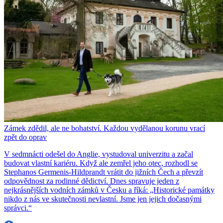
Zámek zdědil, ale ne bohatství. Každou vydělanou korunu vrací
zpět do oprav
V sedmnácti odešel do Anglie, vystudoval univerzitu a začal
budovat vlastní kariéru. Když ale zemřel jeho otec, rozhodl se
Stephanos Germenis-Hildprandt vrátit do jižních Čech a převzít
odpovědnost za rodinné dědictví. Dnes spravuje jeden z
nejkrásnějších vodních zámků v Česku a říká: „Historické památky
nikdo z nás ve skutečnosti nevlastní. Jsme jen jejich dočasnými
správci.“