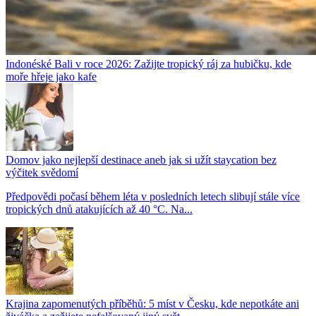
Indonéské Bali v roce 2026: Zažijte tropický ráj za hubičku, kde
moře hřeje jako kafe
Domov jako nejlepší destinace aneb jak si užít staycation bez
výčitek svědomí
Předpovědi počasí během léta v posledních letech slibují stále více
tropických dnů atakujících až 40 °C. Na...
Krajina zapomenutých příběhů: 5 míst v Česku, kde nepotkáte ani