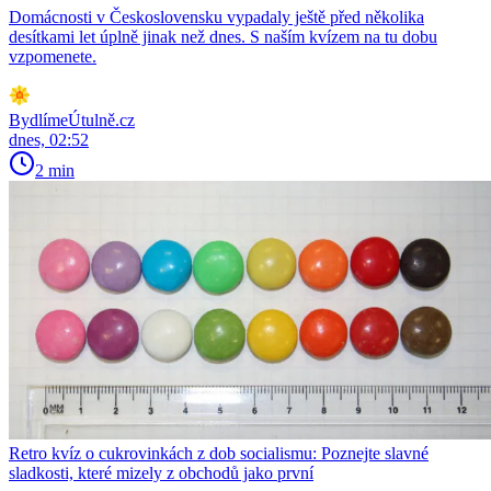
Domácnosti v Československu vypadaly ještě před několika
desítkami let úplně jinak než dnes. S naším kvízem na tu dobu
vzpomenete.
BydlímeÚtulně.cz
dnes, 02:52
2 min
Retro kvíz o cukrovinkách z dob socialismu: Poznejte slavné
sladkosti, které mizely z obchodů jako první