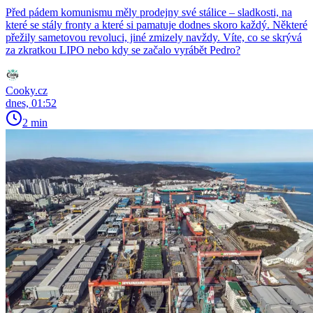
Před pádem komunismu měly prodejny své stálice – sladkosti, na
které se stály fronty a které si pamatuje dodnes skoro každý. Některé
přežily sametovou revoluci, jiné zmizely navždy. Víte, co se skrývá
za zkratkou LIPO nebo kdy se začalo vyrábět Pedro?
Cooky.cz
dnes, 01:52
2 min