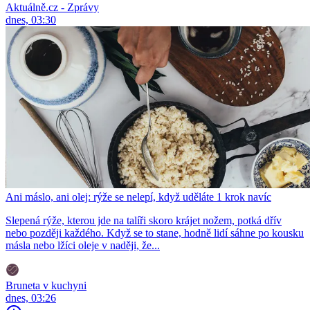
Aktuálně.cz - Zprávy
dnes, 03:30
Ani máslo, ani olej: rýže se nelepí, když uděláte 1 krok navíc
Slepená rýže, kterou jde na talíři skoro krájet nožem, potká dřív
nebo později každého. Když se to stane, hodně lidí sáhne po kousku
másla nebo lžíci oleje v naději, že...
Bruneta v kuchyni
dnes, 03:26