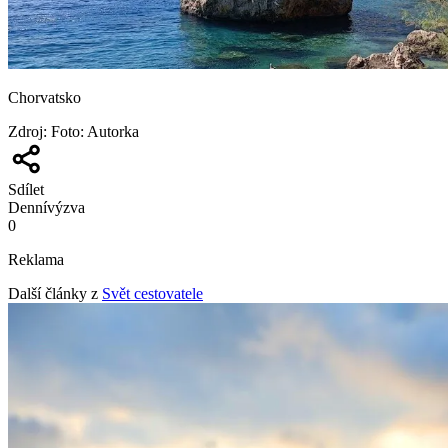
Chorvatsko
Zdroj
:
Foto: Autorka
Sdílet
Denní
výzva
0
Reklama
Další články z
Svět cestovatele