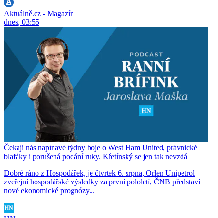
Aktuálně.cz - Magazín
dnes, 03:55
Čekají nás napínavé týdny boje o West Ham United, právnické
blafáky i porušená podání ruky. Křetínský se jen tak nevzdá
Dobré ráno z Hospodářek, je čtvrtek 6. srpna, Orlen Unipetrol
zveřejní hospodářské výsledky za první pololetí, ČNB představí
nové ekonomické prognózy...