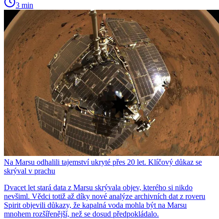
3 min
Na Marsu odhalili tajemství ukryté přes 20 let. Klíčový důkaz se
skrýval v prachu
Dvacet let stará data z Marsu skrývala objev, kterého si nikdo
nevšiml. Vědci totiž až díky nové analýze archivních dat z roveru
Spirit objevili důkazy, že kapalná voda mohla být na Marsu
mnohem rozšířenější, než se dosud předpokládalo.