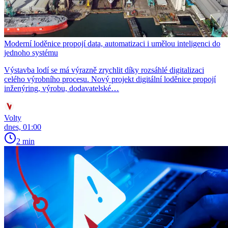
Moderní loděnice propojí data, automatizaci i umělou inteligenci do
jednoho systému
Výstavba lodí se má výrazně zrychlit díky rozsáhlé digitalizaci
celého výrobního procesu. Nový projekt digitální loděnice propojí
inženýring, výrobu, dodavatelské…
Volty
dnes, 01:00
2 min