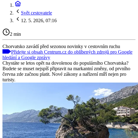
Svět cestovatele
12. 5. 2026, 07:16
2 min
Chorvatsko zavádí před sezonou novinky v cestovním ruchu
Přidejte si obsah Centrum.cz do oblíbených zdrojů pro Google
hledání a Google zprávy
Chystáte se letos opět na dovolenou do populárního Chorvatska?
Budete se muset nejspíš připravit na markantní změny, od prvního
června zde začnou platit. Nové zákony a nařízení míří nejen pro
turisty.