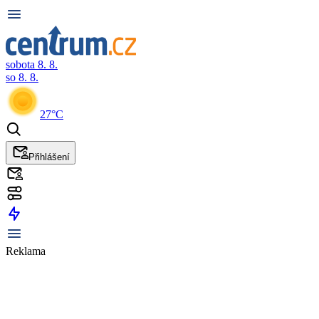
sobota 8. 8.
so 8. 8.
27°C
Přihlášení
Reklama