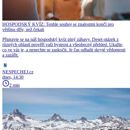
HOSPODSKÝ KVÍZ: Tenhle souboj se znalostmi končí pro
většinu dřív, než čekali
Připravte se na náš hospodský kvíz plný zábavy. Deset otázek z
různých oblastí prověří vaši bystrost a všeobecný přehled. Ukažte,
co ve vás je, a nenechte se zaskočit. Je čas odhalit skryté vědomosti
a zazářit.
NESPECHEJ.cz
dnes, 14:30
2 min