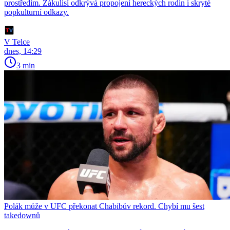
prostředím. Zákulisí odkrývá propojení hereckých rodin i skryté
popkulturní odkazy.
V Telce
dnes, 14:29
3 min
Polák může v UFC překonat Chabibův rekord. Chybí mu šest
takedownů