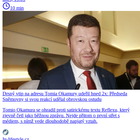
10 min
Drsný vtip na adresu Tomia Okamury udeřil hned 2x: Předseda
Sněmovny si svou reakcí udělal obrovskou ostudu
Tomio Okamura se ohradil proti satirickému textu Reflexu, který
zjevně četl jako běžnou zprávu. Nejde přitom o první střet s
médiem, s nímž vede dlouhodobě napjatý vztah.
In-lifestyle.cz