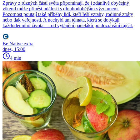
Zprávy z různých částí světa připomínají, že i zdánlivě obyčejný
víkend může přinést události s dlouhodobějším významem.
Pozornost poutají také příběhy lidí, kteří řeší vztahy, rodinné ztráty
nebo tlak veřejnosti. A nechybí ani témata, která se dotýkají
každodenního života — od vytápění paneláků po dozrávání rajčat.
Be Native extra
dnes, 15:00
4 min