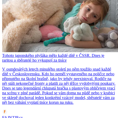
Tohoto japonského plyšáka mělo každé dítě v ČSSR. Dnes je
raritou a sběratelé ho vykupují za tisíce
V osmdesátých letech minulého století po něm toužilo snad každé
dítě v Československu. Kdo ho neměl vystaveného na poličce nebo
připnutého na školní brašně, jako by tehdy neexistoval. Rodiče na
něj stáli nekonečné fronty a platili za něj těžce vydobytými poukazy.
Dnes se tato legendární chlupatá hračka s plastovým obličejem vrací
na scénu v plné parádě. Pokud se vám doma na půdě nebo v krabici
ve sklepě dochoval jeden konkrétní vzácný model, sběratelé vám za
něj bez váhání vyplatí tisíce korun na ruku.
FAJNTIP.cz