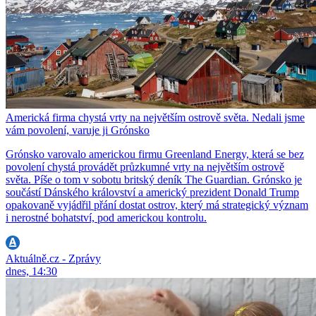
Americká firma chystá vrty na největším ostrově světa. Nedali jsme
vám povolení, varuje ji Grónsko
Grónsko varovalo americkou firmu Greenland Energy, která se bez
povolení chystá provádět průzkumné vrty na největším ostrově
světa. Píše o tom v sobotu britský deník The Guardian. Grónsko je
součástí Dánského království a americký prezident Donald Trump
opakovaně vyjádřil přání dostat ostrov, který má strategický význam
i nerostné bohatství, pod americkou kontrolu.
Aktuálně.cz - Zprávy
dnes, 14:30