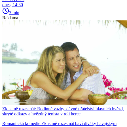
dnes, 14:30
3 min
Reklama
Zkus mě rozesmát: Rodinné vazby, dávné přátelství hlavních hvězd,
skryté odkazy a hvězdný tenista v roli herce
Romantická komedie Zkus mě rozesmát baví diváky havajským