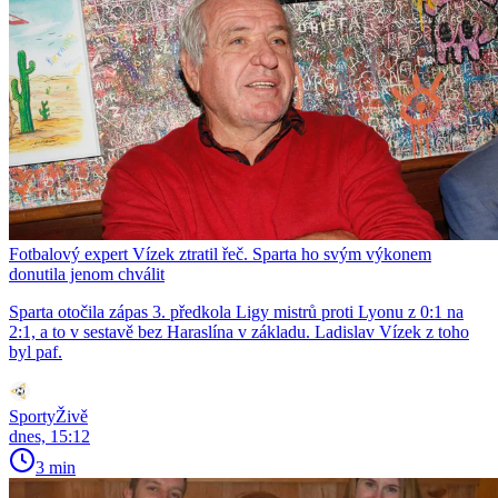
Fotbalový expert Vízek ztratil řeč. Sparta ho svým výkonem
donutila jenom chválit
Sparta otočila zápas 3. předkola Ligy mistrů proti Lyonu z 0:1 na
2:1, a to v sestavě bez Haraslína v základu. Ladislav Vízek z toho
byl paf.
SportyŽivě
dnes, 15:12
3 min