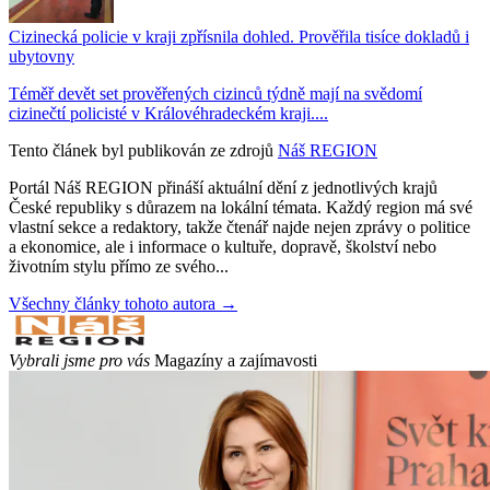
Cizinecká policie v kraji zpřísnila dohled. Prověřila tisíce dokladů i
ubytovny
Téměř devět set prověřených cizinců týdně mají na svědomí
cizinečtí policisté v Královéhradeckém kraji....
Tento článek byl publikován ze zdrojů
Náš REGION
Portál Náš REGION přináší aktuální dění z jednotlivých krajů
České republiky s důrazem na lokální témata. Každý region má své
vlastní sekce a redaktory, takže čtenář najde nejen zprávy o politice
a ekonomice, ale i informace o kultuře, dopravě, školství nebo
životním stylu přímo ze svého...
Všechny články tohoto autora →
Vybrali jsme pro vás
Magazíny a zajímavosti