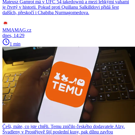
Mateusz Gamrot má v UFC 54 takedownů a mezi lehkými vahami
je čtvrtý v historii. Pokud proti Quillanu Salkilldovi přidá šest
dalších, přeskočí i Chabiba Nurmagomedova.
MMAMAG.cz
dnes, 14:29
1 min
Češi, máte, co jste chtěli. Temu zničilo českého dodavatele Alzy.
Švadleny v Prostějově šijí poslední kusy, pak dílnu zavřou