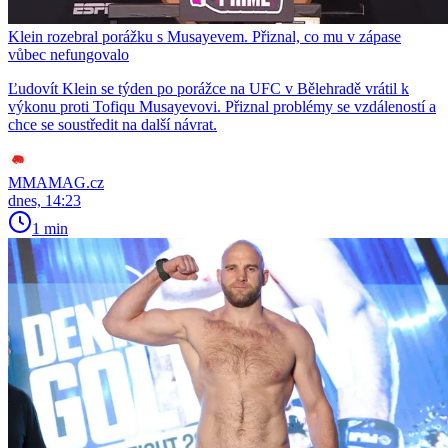
Klein rozebral porážku s Musayevem. Přiznal, co mu v zápase
vůbec nefungovalo
Ľudovít Klein se týden po porážce na UFC v Bělehradě vrátil k
výkonu proti Tofiqu Musayevovi. Přiznal problémy se vzdáleností a
chce se soustředit na další návrat.
MMAMAG.cz
dnes, 14:23
1 min