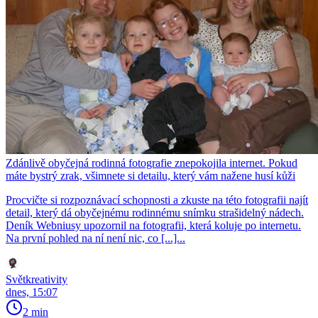
Zdánlivě obyčejná rodinná fotografie znepokojila internet. Pokud
máte bystrý zrak, všimnete si detailu, který vám nažene husí kůži
Procvičte si rozpoznávací schopnosti a zkuste na této fotografii najít
detail, který dá obyčejnému rodinnému snímku strašidelný nádech.
Deník Webniusy upozornil na fotografii, která koluje po internetu.
Na první pohled na ní není nic, co [...]...
Světkreativity
dnes, 15:07
2 min