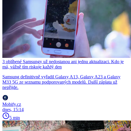
3 oblíbené Samsungy už nedostanou ani jednu aktualizaci. Kdo je
má, vážně tím riskuje každý den
Samsung definitivně vyřadil Galaxy A13, Galaxy A23 a Galaxy
M33 5G ze seznamu podporovaných modelů. Další záplata už
nepřijde.
Mobify.cz
dnes, 15:14
5 min