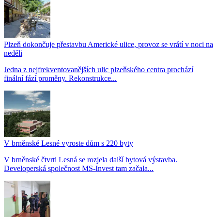
Plzeň dokončuje přestavbu Americké ulice, provoz se vrátí v noci na
neděli
Jedna z nejfrekventovanějších ulic plzeňského centra prochází
finální fází proměny. Rekonstrukce...
V brněnské Lesné vyroste dům s 220 byty
V brněnské čtvrti Lesná se rozjela další bytová výstavba.
Developerská společnost MS-Invest tam začala...