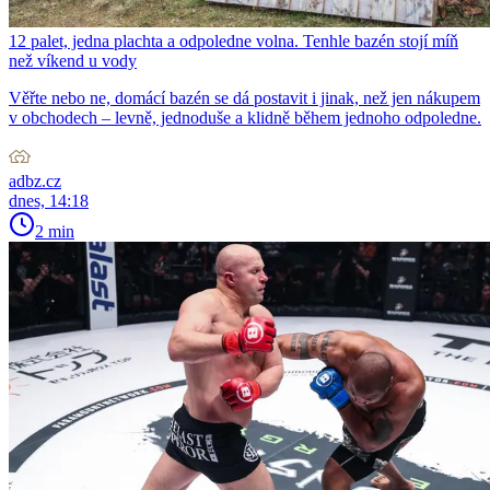
12 palet, jedna plachta a odpoledne volna. Tenhle bazén stojí míň
než víkend u vody
Věřte nebo ne, domácí bazén se dá postavit i jinak, než jen nákupem
v obchodech – levně, jednoduše a klidně během jednoho odpoledne.
adbz.cz
dnes, 14:18
2 min