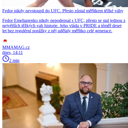
Fedor nikdy nevstoupil do UFC. Přesto zůstal měřítkem těžké váhy
Fedor Emelianenko nikdy nepodepsal s UFC, přesto se stal jednou z
největších těžkých vah historie. Jeho vláda v PRIDE a téměř deset
let bez regulérní porážky z něj udělaly měřítko celé generace.
MMAMAG.cz
dnes, 14:11
2 min