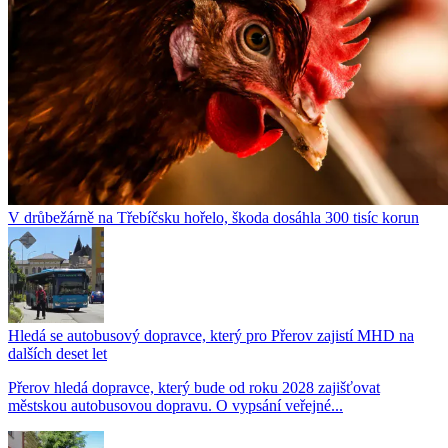
V drůbežárně na Třebíčsku hořelo, škoda dosáhla 300 tisíc korun
Hledá se autobusový dopravce, který pro Přerov zajistí MHD na
dalších deset let
Přerov hledá dopravce, který bude od roku 2028 zajišťovat
městskou autobusovou dopravu. O vypsání veřejné...