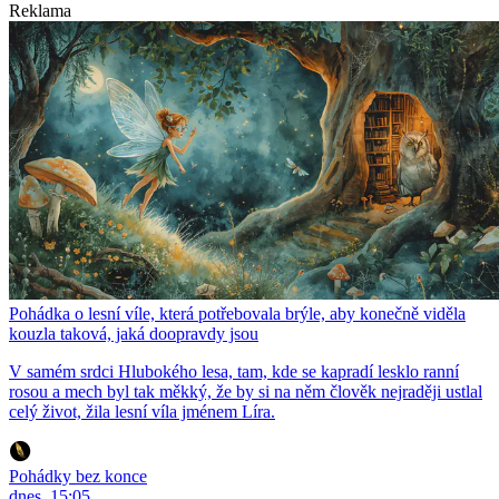
Reklama
Pohádka o lesní víle, která potřebovala brýle, aby konečně viděla
kouzla taková, jaká doopravdy jsou
V samém srdci Hlubokého lesa, tam, kde se kapradí lesklo ranní
rosou a mech byl tak měkký, že by si na něm člověk nejraději ustlal
celý život, žila lesní víla jménem Líra.
Pohádky bez konce
dnes, 15:05