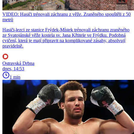
VIDEO: Hasiči trénovali záchranu z věže. Zraněného spouštěli z 50
metrů
Hasiči-lezci ze stanice Frýdek-Místek trénovali záchranu zraněného
ze Svatojánské věže kostela sv. Jana Křtitele ve Frýdku. Podobná
cvičení, která je mají připravit na komplikované zásahy, absolvují
pravidelně.
Ostravská Drbna
dnes, 14:53
1 min