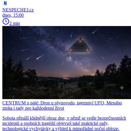
NESPECHEJ.cz
dnes, 15:00
2 min
CENTRUM o páté: Dron u plynovodu, tajemství UFO, Messiho
ztráta i rady pro každodenní život
Sobota přináší klidnější obraz dne, v němž se vedle bezpečnostních
incidentů a osobních tragédií objevují také praktické rady,
technologické vychytávky a výhled k mimořádné noční obloze.