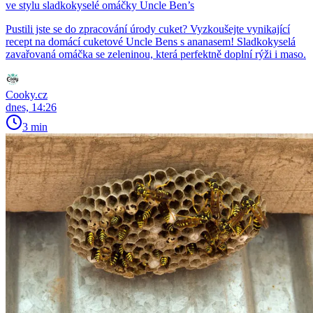
ve stylu sladkokyselé omáčky Uncle Ben’s
Pustili jste se do zpracování úrody cuket? Vyzkoušejte vynikající
recept na domácí cuketové Uncle Bens s ananasem! Sladkokyselá
zavařovaná omáčka se zeleninou, která perfektně doplní rýži i maso.
Cooky.cz
dnes, 14:26
3 min