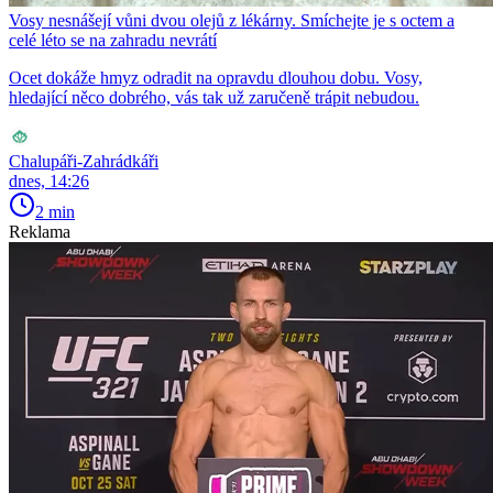
Vosy nesnášejí vůni dvou olejů z lékárny. Smíchejte je s octem a
celé léto se na zahradu nevrátí
Ocet dokáže hmyz odradit na opravdu dlouhou dobu. Vosy,
hledající něco dobrého, vás tak už zaručeně trápit nebudou.
Chalupáři-Zahrádkáři
dnes, 14:26
2 min
Reklama