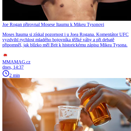
Joe Rogan přirovnal Mosese Itaumu k Mikeu Tysonovi
Moses Itauma si získal pozornost i u Joea Rogana. Komentátor UFC
vyzdvihl rychlost mladého bojovníka těžké váhy a při debatě
připomněl, jak blízko měl Brit k historickému zápisu Mikea Tysona.
MMAMAG.cz
dnes, 14:37
2 min