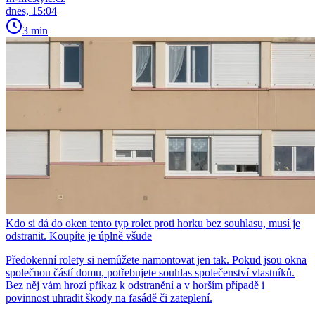
dnes, 15:04
3 min
Kdo si dá do oken tento typ rolet proti horku bez souhlasu, musí je
odstranit. Koupíte je úplně všude
Předokenní rolety si nemůžete namontovat jen tak. Pokud jsou okna
společnou částí domu, potřebujete souhlas společenství vlastníků.
Bez něj vám hrozí příkaz k odstranění a v horším případě i
povinnost uhradit škody na fasádě či zateplení.