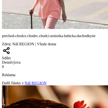
prechod-chodce.chodec.chodci.seniorka.babicka.duchodkyne
Zdroj
:
Náš REGION | Všude doma
Sdílet
Denní
výzva
0
Reklama
Další články z
Náš REGION