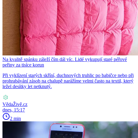
Na kvalitě spánku záleží čím dál víc. Lidé vykupují staré péřové
peřiny za tisíce korun
Při vyklízení starých skříní, duchnových truhlic po babičce nebo při
prohrabávání zásob na chalupě narážíme velmi často na textil, který
ležel desítky let netknutý.
VědaŽivě.cz
dnes, 15:17
2 min