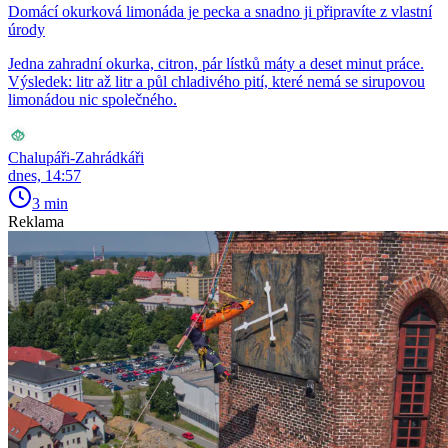
Domácí okurková limonáda je pecka a snadno ji připravíte z vlastní
úrody
Jedna zahradní okurka, citron, pár lístků máty a deset minut práce.
Výsledek: litr až litr a půl chladivého pití, které nemá se sirupovou
limonádou nic společného.
Chalupáři-Zahrádkáři
dnes, 14:57
3 min
Reklama