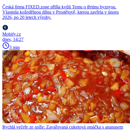
Česká firma FIXED.zone přišla kvůli Temu o třetinu byznysu.
Vlastnila kožedělnou dílnu v Prostějově, kterou zavřela v únoru
2026, po 20 letech výroby.
Mobify.cz
dnes, 14:27
3 min
Rychlá večeře ze spíže: Zavařovaná cuketová omáčka s ananasem