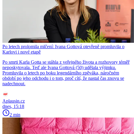
Po letech prolomila mlčení: Ivana Gottová otevřeně promluvila o
Karlovi i nové etapě
Po smrti Karla Gotta se stáhla z veřejného života a rozhovory téměř
neposkytovala. Teď ale Ivana Gottová (50) udělala výjimku.
Promluvila o letech po boku legendárního zpěváka, náročném
období po jeho odchodu i o tom, proč cítí, že nastal čas znovu se
nadechnout.
Aplausin.cz
dnes, 15:18
2 min