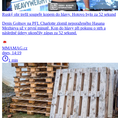
Ruský obr trefil soupeře kopem do hlavy. Hotovo bylo za 52 sekund
Denis Goltsov na PFL Charlotte zlomil neporaženého Hasana
Mezhieva už v první minutě. Kop do hlavy při pokusu o strh a
následné údery ukončily zápas za 52 sekund.
MMAMAG.cz
dnes, 14:19
1 min