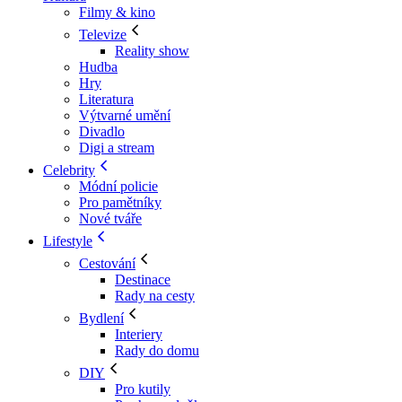
Filmy & kino
Televize
Reality show
Hudba
Hry
Literatura
Výtvarné umění
Divadlo
Digi a stream
Celebrity
Módní policie
Pro pamětníky
Nové tváře
Lifestyle
Cestování
Destinace
Rady na cesty
Bydlení
Interiery
Rady do domu
DIY
Pro kutily