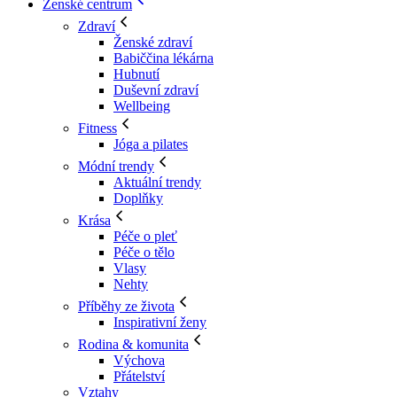
Ženské centrum
Zdraví
Ženské zdraví
Babiččina lékárna
Hubnutí
Duševní zdraví
Wellbeing
Fitness
Jóga a pilates
Módní trendy
Aktuální trendy
Doplňky
Krása
Péče o pleť
Péče o tělo
Vlasy
Nehty
Příběhy ze života
Inspirativní ženy
Rodina & komunita
Výchova
Přátelství
Vztahy