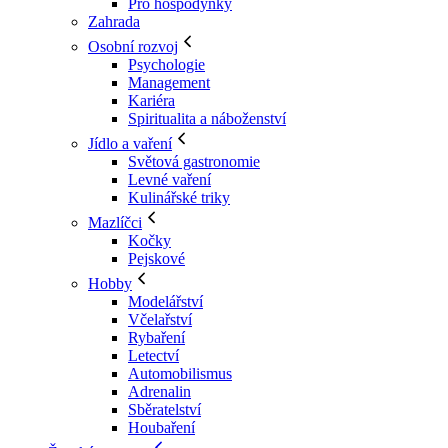
Pro hospodyňky
Zahrada
Osobní rozvoj
Psychologie
Management
Kariéra
Spiritualita a náboženství
Jídlo a vaření
Světová gastronomie
Levné vaření
Kulinářské triky
Mazlíčci
Kočky
Pejskové
Hobby
Modelářství
Včelařství
Rybaření
Letectví
Automobilismus
Adrenalin
Sběratelství
Houbaření