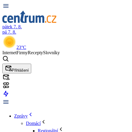
pátek 7. 8.
pá 7. 8.
23°C
Internet
Firmy
Recepty
Slovníky
Přihlášení
Zprávy
Domácí
Regionální