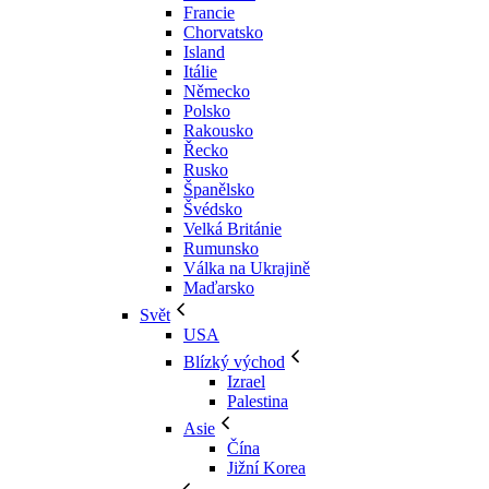
Francie
Chorvatsko
Island
Itálie
Německo
Polsko
Rakousko
Řecko
Rusko
Španělsko
Švédsko
Velká Británie
Rumunsko
Válka na Ukrajině
Maďarsko
Svět
USA
Blízký východ
Izrael
Palestina
Asie
Čína
Jižní Korea