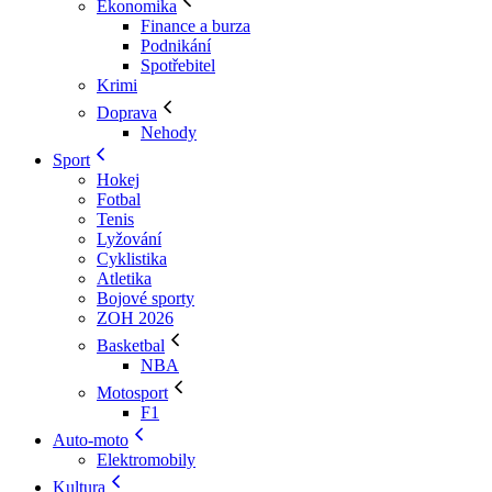
Ekonomika
Finance a burza
Podnikání
Spotřebitel
Krimi
Doprava
Nehody
Sport
Hokej
Fotbal
Tenis
Lyžování
Cyklistika
Atletika
Bojové sporty
ZOH 2026
Basketbal
NBA
Motosport
F1
Auto-moto
Elektromobily
Kultura