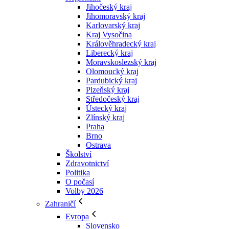
Jihočeský kraj
Jihomoravský kraj
Karlovarský kraj
Kraj Vysočina
Králověhradecký kraj
Liberecký kraj
Moravskoslezský kraj
Olomoucký kraj
Pardubický kraj
Plzeňský kraj
Středočeský kraj
Ústecký kraj
Zlínský kraj
Praha
Brno
Ostrava
Školství
Zdravotnictví
Politika
O počasí
Volby 2026
Zahraničí
Evropa
Slovensko