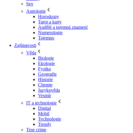
Sex
Astrologie
Horoskopy
Tarot a karty
Andělé a tajemná znamení
Numerologie
Tajemno
Zajímavosti
Věda
Biologie
Ekologie
Fyzika
Geografie
Historie
Chemie
Jazykověda
Vesmír
IT a technologie
Digital
Mobil
Technologie
Trendy
True crime