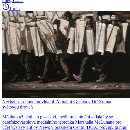
dnes, 04:15
1 min
Nechat se sejmout novinami. Aktuální výstava v DOXu má
světovou úroveň
Médium už není jen poselství, médium je umění – dala by se
parafrázovat slova mediálního teoretika Marshalla McLuhana pro
účel výstavy Hit by News v pražském Centru DOX. Noviny tu hrají