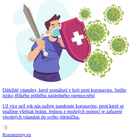
Důležité vitamíny, které pomáhají v boji proti koronaviru. Snižte
riziko těžkého průběhu následného onemocnění
Už více než rok nás zužuje pandemie koronaviru, proti které se
snažíme všelijak bránit. Jednou z možných pomocí je zařazení
vhodných vitamínů do svého jídelníčku.
Krasnezeny.eu