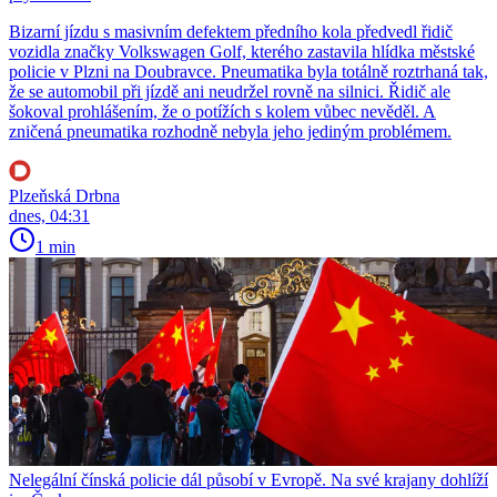
Bizarní jízdu s masivním defektem předního kola předvedl řidič
vozidla značky Volkswagen Golf, kterého zastavila hlídka městské
policie v Plzni na Doubravce. Pneumatika byla totálně roztrhaná tak,
že se automobil při jízdě ani neudržel rovně na silnici. Řidič ale
šokoval prohlášením, že o potížích s kolem vůbec nevěděl. A
zničená pneumatika rozhodně nebyla jeho jediným problémem.
Plzeňská Drbna
dnes, 04:31
1 min
Nelegální čínská policie dál působí v Evropě. Na své krajany dohlíží