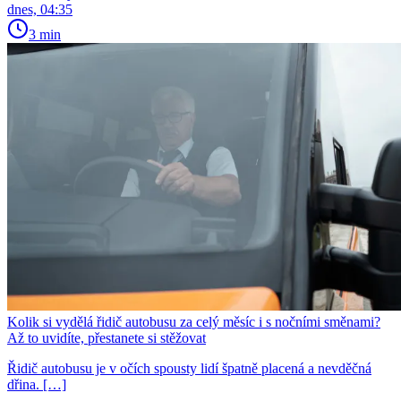
dnes, 04:35
3 min
Kolik si vydělá řidič autobusu za celý měsíc i s nočními směnami?
Až to uvidíte, přestanete si stěžovat
Řidič autobusu je v očích spousty lidí špatně placená a nevděčná
dřina. […]