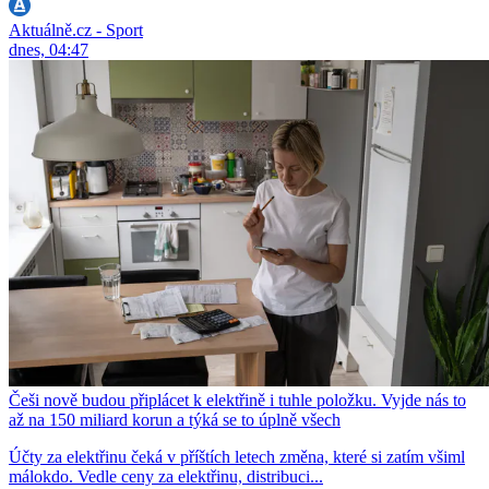
Aktuálně.cz - Sport
dnes, 04:47
Češi nově budou připlácet k elektřině i tuhle položku. Vyjde nás to
až na 150 miliard korun a týká se to úplně všech
Účty za elektřinu čeká v příštích letech změna, které si zatím všiml
málokdo. Vedle ceny za elektřinu, distribuci...