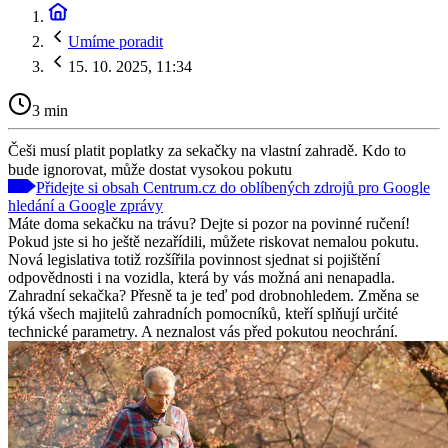
Umíme poradit
15. 10. 2025, 11:34
3 min
Češi musí platit poplatky za sekačky na vlastní zahradě. Kdo to
bude ignorovat, může dostat vysokou pokutu
Přidejte si obsah Centrum.cz do oblíbených zdrojů pro Google
hledání a Google zprávy
Máte doma sekačku na trávu? Dejte si pozor na povinné ručení!
Pokud jste si ho ještě nezařídili, můžete riskovat nemalou pokutu.
Nová legislativa totiž rozšířila povinnost sjednat si pojištění
odpovědnosti i na vozidla, která by vás možná ani nenapadla.
Zahradní sekačka? Přesně ta je teď pod drobnohledem. Změna se
týká všech majitelů zahradních pomocníků, kteří splňují určité
technické parametry. A neznalost vás před pokutou neochrání.