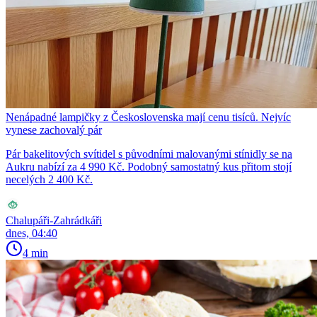
Nenápadné lampičky z Československa mají cenu tisíců. Nejvíc
vynese zachovalý pár
Pár bakelitových svítidel s původními malovanými stínidly se na
Aukru nabízí za 4 990 Kč. Podobný samostatný kus přitom stojí
necelých 2 400 Kč.
Chalupáři-Zahrádkáři
dnes, 04:40
4 min