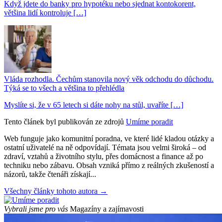
Když jdete do banky pro hypotéku nebo sjednat kontokorent,
většina lidí kontroluje […]
Vláda rozhodla. Čechům stanovila nový věk odchodu do důchodu.
Týká se to všech a většina to přehlédla
Myslíte si, že v 65 letech si dáte nohy na stůl, uvaříte […]
Tento článek byl publikován ze zdrojů
Umíme poradit
Web funguje jako komunitní poradna, ve které lidé kladou otázky a
ostatní uživatelé na ně odpovídají. Témata jsou velmi široká – od
zdraví, vztahů a životního stylu, přes domácnost a finance až po
techniku nebo zábavu. Obsah vzniká přímo z reálných zkušeností a
názorů, takže čtenáři získají...
Všechny články tohoto autora →
Vybrali jsme pro vás
Magazíny a zajímavosti