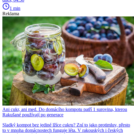
1 min
Reklama
Ani cukr, ani med. Do domácího kompotu patří 1 surovina, kterou
Rakušané používají po generace
Sladký kompot bez jediné lžíce cukru? Zní to jako protimluv, přesto
to v mnoha domácnostech funguje léta. V rakouských i českých