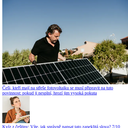
Češi, kteří mají na střeše fotovoltaiku se musí připravit na tuto
povinnost: pokud ji nesplní, hrozí jim vysoká pokuta
Kvíz z češtiny: Víte, jak správně napsat tato zapeklitá slova? 7/10