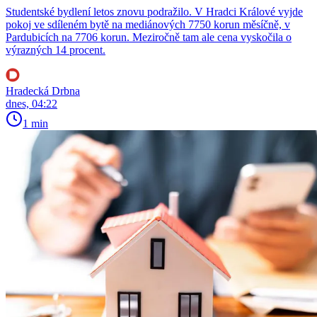
Studentské bydlení letos znovu podražilo. V Hradci Králové vyjde
pokoj ve sdíleném bytě na mediánových 7750 korun měsíčně, v
Pardubicích na 7706 korun. Meziročně tam ale cena vyskočila o
výrazných 14 procent.
Hradecká Drbna
dnes, 04:22
1 min