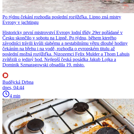
Po týdnu čekání rozhodla poslední rozjížďka. Lipno zná mistry
Evropy v jachtingu
Historicky první mistrovství Evropy lodní třídy 29er pořádané v
Česku skončilo v sobotu na Lipně. Po týdnu, během kterého
závodníci trávili kvůli slabému a nestabilnímu větru dlouhé hodiny
čekáním na břehu i na vodě, rozhodla o evropském titulu až
poslední možná rozjížďka. Nizozemci Felix Mulder a Thom Lahuis
zvítězili o jediný bod. Nejlepší česká posádka Jakub Lojka a
Dominik Szmaragowski obsadila 19. místo.
Budějcká Drbna
dnes, 04:44
4 min