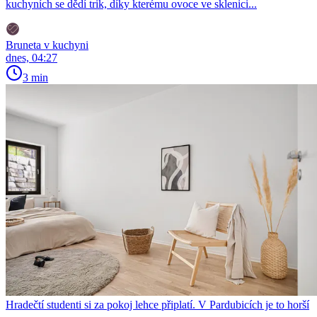
kuchyních se dědí trik, díky kterému ovoce ve sklenici...
Bruneta v kuchyni
dnes, 04:27
3 min
Hradečtí studenti si za pokoj lehce připlatí. V Pardubicích je to horší