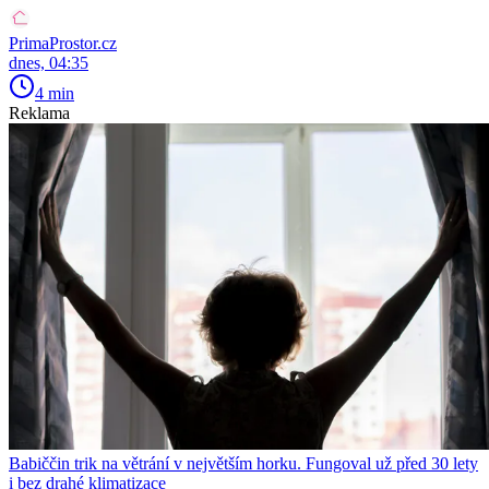
PrimaProstor.cz
dnes, 04:35
4 min
Reklama
Babiččin trik na větrání v největším horku. Fungoval už před 30 lety
i bez drahé klimatizace