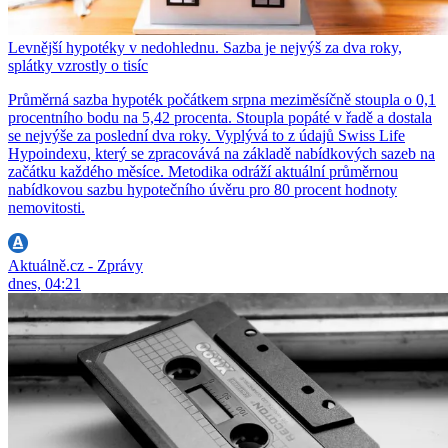
Levnější hypotéky v nedohlednu. Sazba je nejvýš za dva roky,
splátky vzrostly o tisíc
Průměrná sazba hypoték počátkem srpna meziměsíčně stoupla o 0,1
procentního bodu na 5,42 procenta. Stoupla popáté v řadě a dostala
se nejvýše za poslední dva roky. Vyplývá to z údajů Swiss Life
Hypoindexu, který se zpracovává na základě nabídkových sazeb na
začátku každého měsíce. Metodika odráží aktuální průměrnou
nabídkovou sazbu hypotečního úvěru pro 80 procent hodnoty
nemovitosti.
Aktuálně.cz - Zprávy
dnes, 04:21