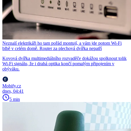
Neznalí elektrikáři ho tam pořád montují, a vám jde potom Wi-Fi
blbě v celém domě. Router za plechová dvířka nepatří
Kovová dvířka multimediálního rozvaděče dokážou spolknout tolik
Wi-Fi signálu, že i drahá optika končí pomalým připojením v
obýváku.
Mobify.cz
dnes, 04:41
5 min