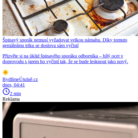
Špinavý sporák nemusí vyžadovat velkou námahu. Díky tomuto
geniálnímu triku se doslova sám vyčistí
Přizvěte si na úklid špinavého sporáku odborníka – bílý ocet v
doprovodu s jarem ho vyčistí tak, že se bude lesknout jako nový.
BydlímeÚtulně.cz
dnes, 04:41
2 min
Reklama