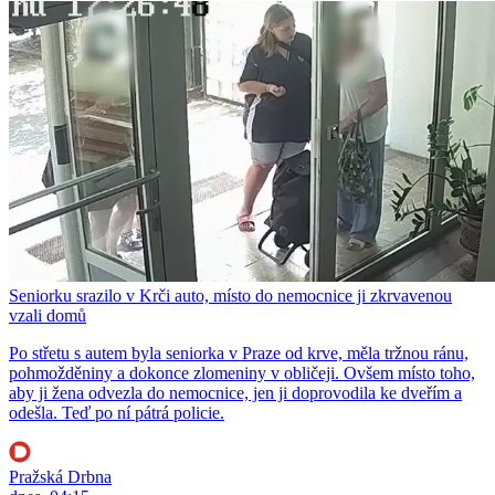
Seniorku srazilo v Krči auto, místo do nemocnice ji zkrvavenou
vzali domů
Po střetu s autem byla seniorka v Praze od krve, měla tržnou ránu,
pohmožděniny a dokonce zlomeniny v obličeji. Ovšem místo toho,
aby ji žena odvezla do nemocnice, jen ji doprovodila ke dveřím a
odešla. Teď po ní pátrá policie.
Pražská Drbna