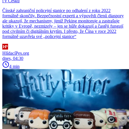
i v Česku
Čínské zahraniční policejní stanice po odhalení z roku 2022
formálně skončily. Bezpečnostní experti a výpovědi členů diaspory
ale ukazují, že mechanismy, jimiž Peking monitoruje a zastrašuje
kritiky v Evropě, nezmizely – jen se hůře dokazují a častěji fungují
pod civilním či digitálním krytím. I přesto, že Čína v roce 2022
formálně uzavřela své „policejní stanice“
HlídacíPes.org
dnes, 04:30
4 min