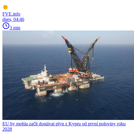
FVE.info
dnes, 04:46
3 min
EU by mohla začít dostávat plyn z Kypru od první poloviny roku
2028