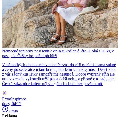
Německé seniorky nosí tenhle druh sukně celé léto. Ubírá i 10 kg v
pase, ale Češky ho pořád přehlíží
V německých obchodech visí od června do září pořád ta samá sukně
a ženy po šedesátce ji tam berou jako letní samozřejmost. Deset kilo
z vás žádný kus látky samozřejmě nesundá. Dobře vybraný střih ale
umí v zrcadle vykouzlit užší pas a delší nohy, a přesně o to tady jde.
České zákaznice kolem něj v regálech chodí bez povšimnutí.
ExtraInspirace
dnes, 04:17
2 min
Reklama