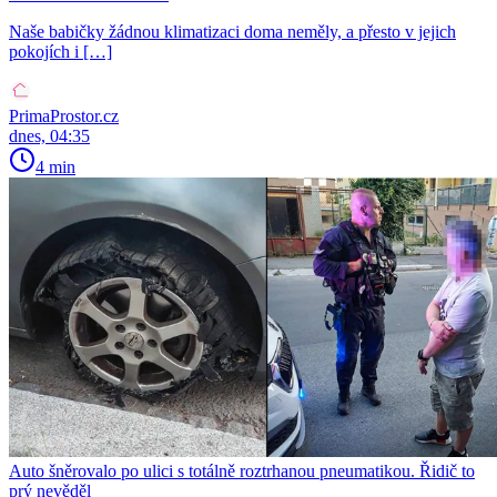
Naše babičky žádnou klimatizaci doma neměly, a přesto v jejich
pokojích i […]
PrimaProstor.cz
dnes, 04:35
4 min
Auto šněrovalo po ulici s totálně roztrhanou pneumatikou. Řidič to
prý nevěděl