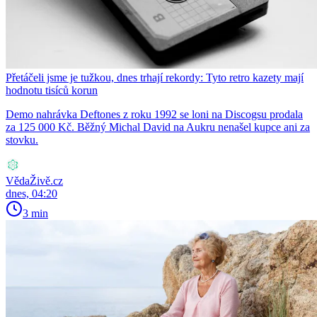
Přetáčeli jsme je tužkou, dnes trhají rekordy: Tyto retro kazety mají
hodnotu tisíců korun
Demo nahrávka Deftones z roku 1992 se loni na Discogsu prodala
za 125 000 Kč. Běžný Michal David na Aukru nenašel kupce ani za
stovku.
VědaŽivě.cz
dnes, 04:20
3 min