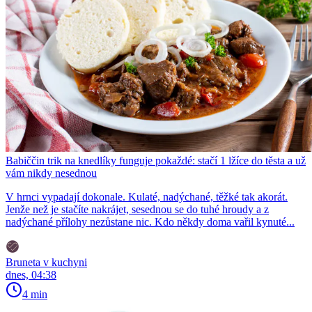
Babiččin trik na knedlíky funguje pokaždé: stačí 1 lžíce do těsta a už
vám nikdy nesednou
V hrnci vypadají dokonale. Kulaté, nadýchané, těžké tak akorát.
Jenže než je stačíte nakrájet, sesednou se do tuhé hroudy a z
nadýchané přílohy nezůstane nic. Kdo někdy doma vařil kynuté...
Bruneta v kuchyni
dnes, 04:38
4 min