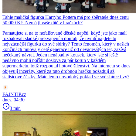
Tahle maličká figurka Harryho Pottera má pro sběratele dnes cenu
50 000 Kč. Nemá ji vaše dítě v hračkách?
Pamatujete si na to nefalšované dětské napětí, když jste jako malí
rozbalovali sladké překvapení a doufali, že uvnitř najdete tu
nejvzácnější figurku do své sbírky? Tento fenomén, který v našich
končinách milovaly celé generace už od devadesátých let, zažívá
nečekaný návrat. Jeden nenápadný kousek, který jste si ještě
nedávno mohli pořídit doslova za pár korun v každém
supermarketu, totiž rozpoutal hotové šílenství. Na internetu se dnes
objevují inzeráty, které za tuto drobnou hračku požadují až
statisícové částky. Máte tento novodobý poklad ve své sbírce i vy?
FAJNTIP.cz
dnes, 04:30
3 min