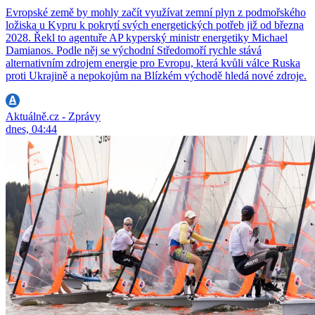
Evropské země by mohly začít využívat zemní plyn z podmořského
ložiska u Kypru k pokrytí svých energetických potřeb již od března
2028. Řekl to agentuře AP kyperský ministr energetiky Michael
Damianos. Podle něj se východní Středomoří rychle stává
alternativním zdrojem energie pro Evropu, která kvůli válce Ruska
proti Ukrajině a nepokojům na Blízkém východě hledá nové zdroje.
Aktuálně.cz - Zprávy
dnes, 04:44