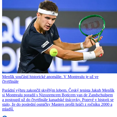
Menšík součástí historické anomálie. V Montrealu je už ve
čtvrtfinále
Parádní výhru zakončil skvělým lobem. Český tenista Jakub Menšík
si Montrealu poradil s Nizozemcem Boticem van de Zandschulpem
a postoupil už do čtvrtfinále kanadské tisícovky. Poprvé v historii se
stalo, že do poslední osmičky Masters prošli hráči z ročníku 2000 a
mladší.