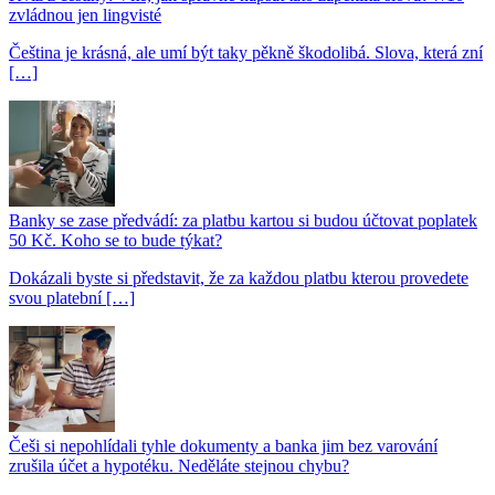
zvládnou jen lingvisté
Čeština je krásná, ale umí být taky pěkně škodolibá. Slova, která zní
[…]
Banky se zase předvádí: za platbu kartou si budou účtovat poplatek
50 Kč. Koho se to bude týkat?
Dokázali byste si představit, že za každou platbu kterou provedete
svou platební […]
Češi si nepohlídali tyhle dokumenty a banka jim bez varování
zrušila účet a hypotéku. Neděláte stejnou chybu?