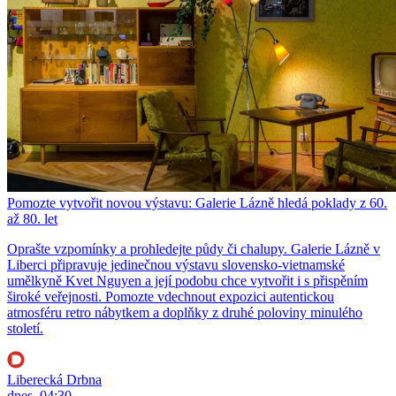
Pomozte vytvořit novou výstavu: Galerie Lázně hledá poklady z 60.
až 80. let
Oprašte vzpomínky a prohledejte půdy či chalupy. Galerie Lázně v
Liberci připravuje jedinečnou výstavu slovensko-vietnamské
umělkyně Kvet Nguyen a její podobu chce vytvořit i s přispěním
široké veřejnosti. Pomozte vdechnout expozici autentickou
atmosféru retro nábytkem a doplňky z druhé poloviny minulého
století.
Liberecká Drbna
dnes, 04:30