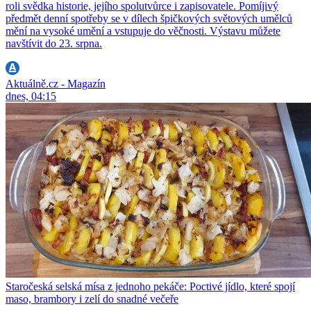
roli svědka historie, jejího spolutvůrce i zapisovatele. Pomíjivý
předmět denní spotřeby se v dílech špičkových světových umělců
mění na vysoké umění a vstupuje do věčnosti. Výstavu můžete
navštívit do 23. srpna.
Aktuálně.cz - Magazín
dnes, 04:15
Staročeská selská mísa z jednoho pekáče: Poctivé jídlo, které spojí
maso, brambory i zelí do snadné večeře