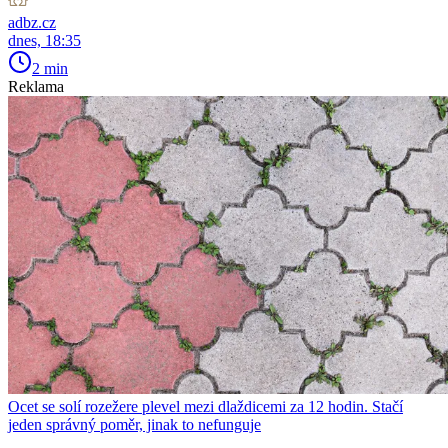
adbz.cz
dnes, 18:35
2 min
Reklama
Ocet se solí rozežere plevel mezi dlaždicemi za 12 hodin. Stačí
jeden správný poměr, jinak to nefunguje