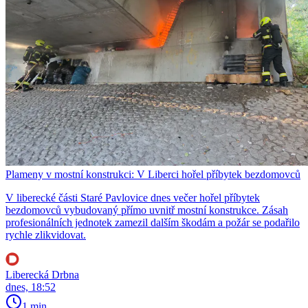
Plameny v mostní konstrukci: V Liberci hořel příbytek bezdomovců
V liberecké části Staré Pavlovice dnes večer hořel příbytek
bezdomovců vybudovaný přímo uvnitř mostní konstrukce. Zásah
profesionálních jednotek zamezil dalším škodám a požár se podařilo
rychle zlikvidovat.
Liberecká Drbna
dnes, 18:52
1 min