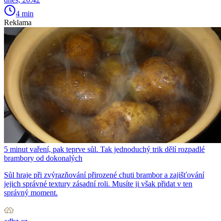
4 min
Reklama
5 minut vaření, pak teprve sůl. Tak jednoduchý trik dělí rozpadlé
brambory od dokonalých
Sůl hraje při zvýrazňování přirozené chuti brambor a zajišťování
jejich správné textury zásadní roli. Musíte ji však přidat v ten
správný moment.