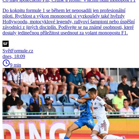
Do kokpitu formule 1 se během let neposadili jen profesionální
piloti. Rychlost a výkon monopostů si vyzkoušely také hvězdy
Hollywoodu, motocyklové legendy, rallyoví šampioni nebo úspěšní
závodníci z jiných disciplín. Podívejte se na známé osobnosti, které
dostaly jedinečnou příležitost usednout za volant monopostu F1.
SvětFormule.cz
dnes, 18:09
9 min