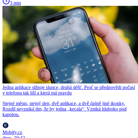
3 min
Jedna aplikace slibuje slunce, druhá déšť. Proč se předpovědi počasí
v telefonu tak liší a která má pravdu
Stejné město, stejný den, dvě aplikace, a dvě úplně jiné ikonky.
Rozdíl nevzniká tím, že by jedna „kecala“. Vzniká hluboko pod
kapotou.
Mobify.cz
dnes, 20:42