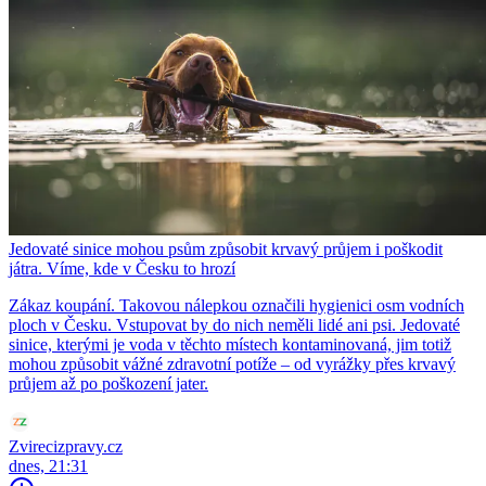
Jedovaté sinice mohou psům způsobit krvavý průjem i poškodit
játra. Víme, kde v Česku to hrozí
Zákaz koupání. Takovou nálepkou označili hygienici osm vodních
ploch v Česku. Vstupovat by do nich neměli lidé ani psi. Jedovaté
sinice, kterými je voda v těchto místech kontaminovaná, jim totiž
mohou způsobit vážné zdravotní potíže – od vyrážky přes krvavý
průjem až po poškození jater.
Zvirecizpravy.cz
dnes, 21:31