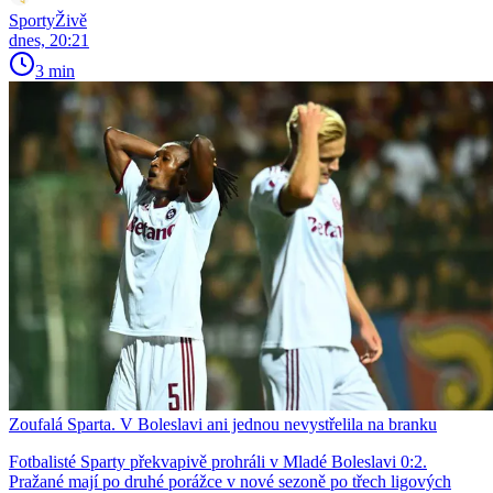
SportyŽivě
dnes, 20:21
3 min
Zoufalá Sparta. V Boleslavi ani jednou nevystřelila na branku
Fotbalisté Sparty překvapivě prohráli v Mladé Boleslavi 0:2.
Pražané mají po druhé porážce v nové sezoně po třech ligových