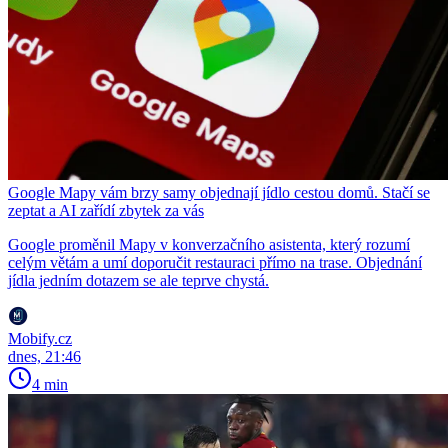
Google Mapy vám brzy samy objednají jídlo cestou domů. Stačí se
zeptat a AI zařídí zbytek za vás
Google proměnil Mapy v konverzačního asistenta, který rozumí
celým větám a umí doporučit restauraci přímo na trase. Objednání
jídla jedním dotazem se ale teprve chystá.
Mobify.cz
dnes, 21:46
4 min