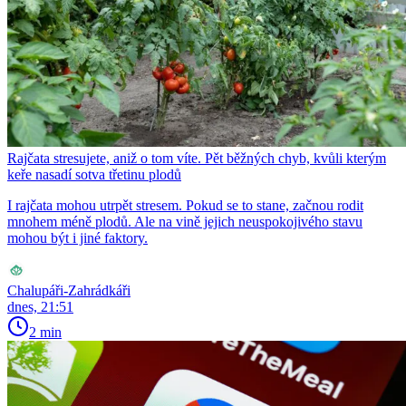
Rajčata stresujete, aniž o tom víte. Pět běžných chyb, kvůli kterým
keře nasadí sotva třetinu plodů
I rajčata mohou utrpět stresem. Pokud se to stane, začnou rodit
mnohem méně plodů. Ale na vině jejich neuspokojivého stavu
mohou být i jiné faktory.
Chalupáři-Zahrádkáři
dnes, 21:51
2 min