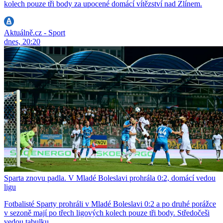
kolech pouze tři body za upocené domácí vítězství nad Zlínem.
Aktuálně.cz - Sport
dnes, 20:20
Sparta znovu padla. V Mladé Boleslavi prohrála 0:2, domácí vedou
ligu
Fotbalisté Sparty prohráli v Mladé Boleslavi 0:2 a po druhé porážce
v sezoně mají po třech ligových kolech pouze tři body. Středočeši
vedou tabulku.