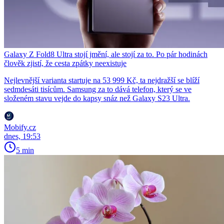
Galaxy Z Fold8 Ultra stojí jmění, ale stojí za to. Po pár hodinách
člověk zjistí, že cesta zpátky neexistuje
Nejlevnější varianta startuje na 53 999 Kč, ta nejdražší se blíží
sedmdesáti tisícům. Samsung za to dává telefon, který se ve
složeném stavu vejde do kapsy snáz než Galaxy S23 Ultra.
Mobify.cz
dnes, 19:53
5 min