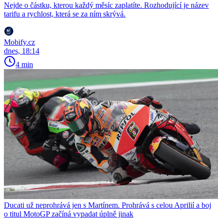
Nejde o částku, kterou každý měsíc zaplatíte. Rozhodující je název
tarifu a rychlost, která se za ním skrývá.
Mobify.cz
dnes, 18:14
4 min
Ducati už neprohrává jen s Martínem. Prohrává s celou Aprilií a boj
o titul MotoGP začíná vypadat úplně jinak