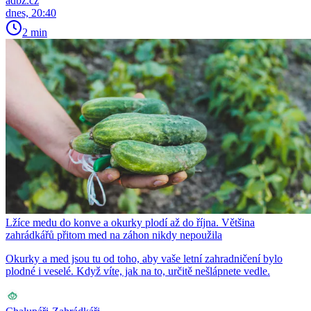
adbz.cz
dnes, 20:40
2 min
Lžíce medu do konve a okurky plodí až do října. Většina
zahrádkářů přitom med na záhon nikdy nepoužila
Okurky a med jsou tu od toho, aby vaše letní zahradničení bylo
plodné i veselé. Když víte, jak na to, určitě nešlápnete vedle.