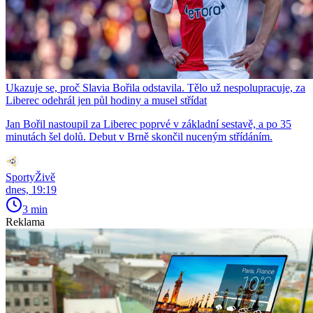
Ukazuje se, proč Slavia Bořila odstavila. Tělo už nespolupracuje, za
Liberec odehrál jen půl hodiny a musel střídat
Jan Bořil nastoupil za Liberec poprvé v základní sestavě, a po 35
minutách šel dolů. Debut v Brně skončil nuceným střídáním.
SportyŽivě
dnes, 19:19
3 min
Reklama