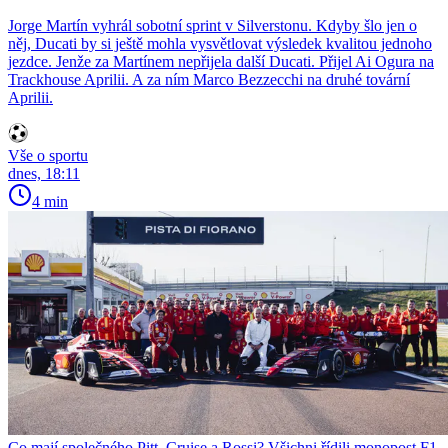
Jorge Martín vyhrál sobotní sprint v Silverstonu. Kdyby šlo jen o
něj, Ducati by si ještě mohla vysvětlovat výsledek kvalitou jednoho
jezdce. Jenže za Martínem nepřijela další Ducati. Přijel Ai Ogura na
Trackhouse Aprilii. A za ním Marco Bezzecchi na druhé tovární
Aprilii.
Vše o sportu
dnes, 18:11
4 min
Co mají společného Pitt, Cruise a Rossi? Všichni řídili monopost F1