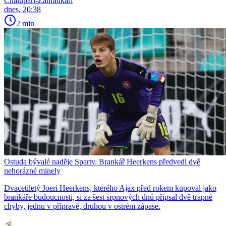
Chalupáři-Zahrádkáři
dnes, 20:38
2 min
Ostuda bývalé naděje Sparty. Brankář Heerkens předvedl dvě
nehorázné minely
Dvacetiletý Joeri Heerkens, kterého Ajax před rokem kupoval jako
brankáře budoucnosti, si za šest srpnových dnů připsal dvě trapné
chyby, jednu v přípravě, druhou v ostrém zápase.