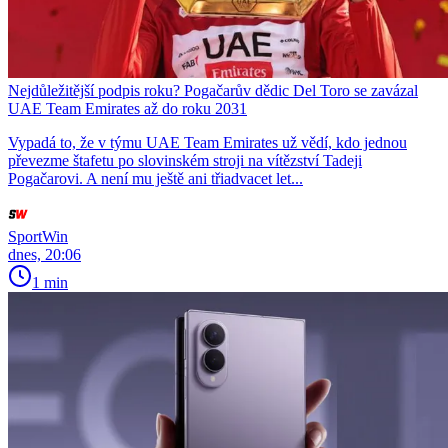
Nejdůležitější podpis roku? Pogačarův dědic Del Toro se zavázal
UAE Team Emirates až do roku 2031
Vypadá to, že v týmu UAE Team Emirates už vědí, kdo jednou
převezme štafetu po slovinském stroji na vítězství Tadeji
Pogačarovi. A není mu ještě ani třiadvacet let...
SportWin
dnes, 20:06
1 min