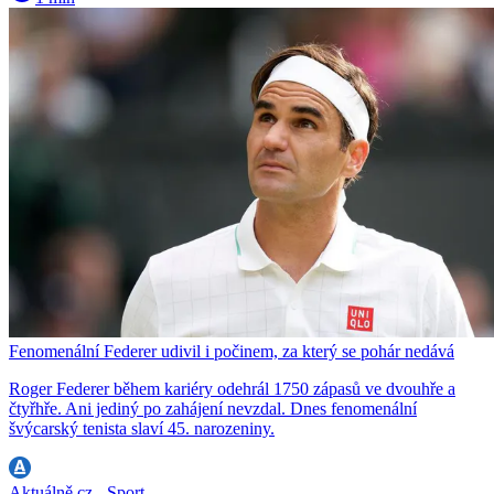
Fenomenální Federer udivil i počinem, za který se pohár nedává
Roger Federer během kariéry odehrál 1750 zápasů ve dvouhře a
čtyřhře. Ani jediný po zahájení nevzdal. Dnes fenomenální
švýcarský tenista slaví 45. narozeniny.
Aktuálně.cz - Sport