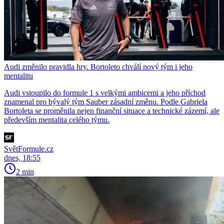
Audi změnilo pravidla hry. Bortoleto chválí nový tým i jeho
mentalitu
Audi vstoupilo do formule 1 s velkými ambicemi a jeho příchod
znamenal pro bývalý tým Sauber zásadní změnu. Podle Gabriela
Bortoleta se proměnila nejen finanční situace a technické zázemí, ale
především mentalita celého týmu.
SvětFormule.cz
dnes, 18:55
2 min