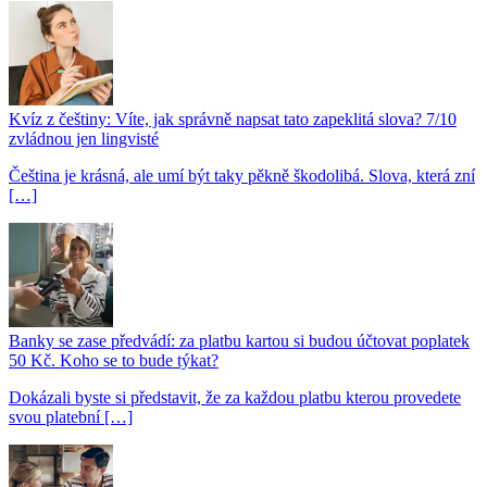
Kvíz z češtiny: Víte, jak správně napsat tato zapeklitá slova? 7/10
zvládnou jen lingvisté
Čeština je krásná, ale umí být taky pěkně škodolibá. Slova, která zní
[…]
Banky se zase předvádí: za platbu kartou si budou účtovat poplatek
50 Kč. Koho se to bude týkat?
Dokázali byste si představit, že za každou platbu kterou provedete
svou platební […]