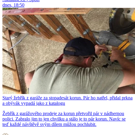
dnes, 18:50
Starý žebřík z garáže za stopadesát korun. Pár ho natřel, přidal prkna
a obývák vypadá jako z katalogu
Žebřík z garážového prodeje za korun přetvořil pár v nádhernou
polici. Zabralo jim to jen chvilku a stálo je to pár korun. Navíc se
teď každé návštěvě svým dílem můžou pochlubit.