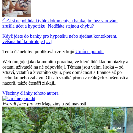
Češi si nepohlídali tyhle dokumenty a banka jim bez varování
zrušila účet a hypotéku. Neděláte stejnou chybu?
Když jdete do banky pro hypotéku nebo sjednat kontokorent,
většina lidí kontroluje […]
Tento článek byl publikován ze zdrojů
Umíme poradit
Web funguje jako komunitní poradna, ve které lidé kladou otázky a
ostatní uživatelé na ně odpovídají. Témata jsou velmi široká – od
zdraví, vztahů a životního stylu, přes domácnost a finance až po
techniku nebo zábavu. Obsah vzniká přímo z reálných zkušeností a
názorů, takže čtenáři získají...
Všechny články tohoto autora →
Vybrali jsme pro vás
Magazíny a zajímavosti