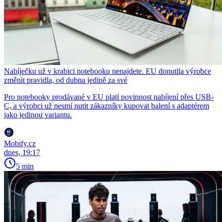
Nabíječku už v krabici notebooku nenajdete. EU donutila výrobce
změnit pravidla, od dubna jedině za své
Pro notebooky prodávané v EU platí povinnost nabíjení přes USB-
C, a výrobci už nesmí nutit zákazníky kupovat balení s adaptérem
jako jedinou variantu.
Mobify.cz
dnes, 19:17
5 min