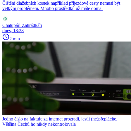
Čištění dlažebních kostek například příjezdové cesty nemusí být
velkým problémem. Mnoho prostředků už máte doma.
Chalupáři-Zahrádkáři
dnes, 18:28
2 min
Jedno číslo na faktuře za internet prozradí, jestli (ne)přeplácíte.
Většina Čechů ho nikdy nekontrolovala