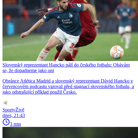
Slovenský reprezentant Hancko pálí do českého fotbalu: Obávám
se, že dopadneme jako oni
Obránce Atlética Madrid a slovenský reprezentant Dávid Hancko v
červencovém podcastu varoval před stagnací slovenského fotbalu, a
jako odstrašující příklad použil Česko.
SportyŽivě
dnes, 21:43
3 min