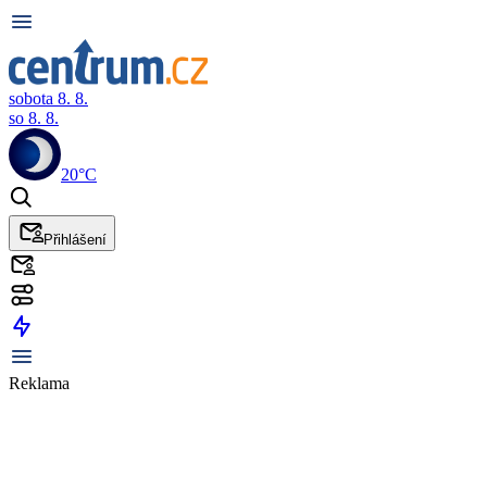
sobota 8. 8.
so 8. 8.
20°C
Přihlášení
Reklama