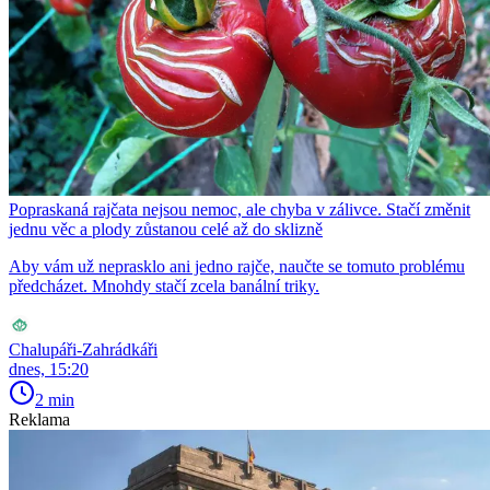
Popraskaná rajčata nejsou nemoc, ale chyba v zálivce. Stačí změnit
jednu věc a plody zůstanou celé až do sklizně
Aby vám už neprasklo ani jedno rajče, naučte se tomuto problému
předcházet. Mnohdy stačí zcela banální triky.
Chalupáři-Zahrádkáři
dnes, 15:20
2 min
Reklama