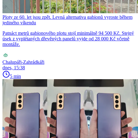
Ploty ze 60. let jsou zpět. Levná alternativa gabionů vyroste během
jediného víkendu
Patnáct metrů gabionového plotu stojí minimálně 94 500 Kč. Stejný
úsek z vyplétaných dřevěných panelů vyjde od 28 000 Kč včetně
montáže.
Chalupáři-Zahrádkáři
dnes, 15:38
5 min