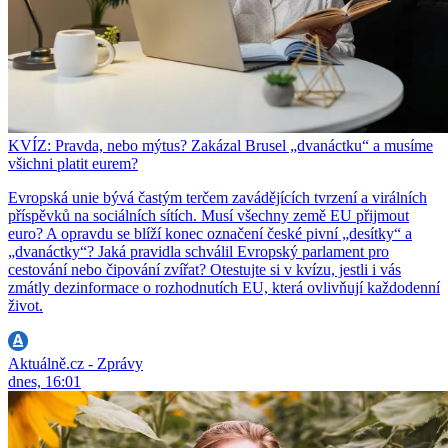
KVÍZ: Pravda, nebo mýtus? Zakázal Brusel „dvanáctku“ a musíme
všichni platit eurem?
Evropská unie bývá častým terčem zavádějících tvrzení a virálních
příspěvků na sociálních sítích. Musí všechny země EU přijmout
euro? A opravdu se blíží konec označení české pivní „desítky“ a
„dvanáctky“? Jaká pravidla schválil Evropský parlament pro
cestování nebo čipování zvířat? Otestujte si v kvízu, jestli i vás
zmátly dezinformace o rozhodnutích EU, která ovlivňují každodenní
život.
Aktuálně.cz - Zprávy
dnes, 16:01