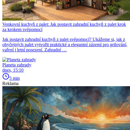
Venkovní kuchyň z palet: Jak postavit zahradní kuchyň z palet krok
za krokem svépomocí
Jak postavit zahradní kuchyň z palet svépomocí? Ukážeme si, jak z
obyčejných palet vytvořit praktické a elegantní zázemí pro grilování,
vaření i letní posezení. Zahradní …
Planeta zahrady
dnes, 15:10
5 min
Reklama