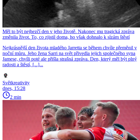
Měl to být nejhezčí den v jeho životě. Nakonec mu tragická zpráva
změnila život. To, co zjistil doma, ho však dohnalo k slzám štěstí
Nejkrásnější den života mladého Jarretta se během chvíle přeměnil v
noční můru. Jeho žena Sarri na svět přivedla jejich společného syna
Jamese, chvíli poté ale přišla strašná zpráva. Den, který měl být plný
radosti a štěstí, [...]...
Světkreativity
dnes, 15:28
2 min