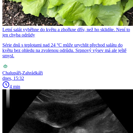
Letní salát vyběhne do květu a zhořkne dřív, než ho sklidíte. Není to
jen chyba odrůdy
Série dnů s teplotami nad 24 °C může urychlit přechod salátu do
květu bez ohledu na zvolenou odrůdu. Srpnový výsev má ale ještě
smysl.
Chalupáři-Zahrádkáři
dnes, 15:32
4 min