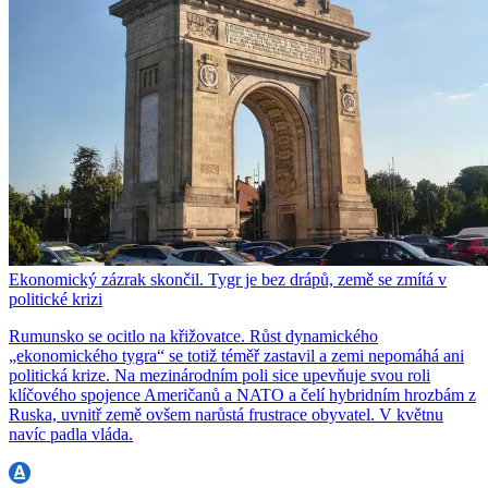
Ekonomický zázrak skončil. Tygr je bez drápů, země se zmítá v
politické krizi
Rumunsko se ocitlo na křižovatce. Růst dynamického
„ekonomického tygra“ se totiž téměř zastavil a zemi nepomáhá ani
politická krize. Na mezinárodním poli sice upevňuje svou roli
klíčového spojence Američanů a NATO a čelí hybridním hrozbám z
Ruska, uvnitř země ovšem narůstá frustrace obyvatel. V květnu
navíc padla vláda.