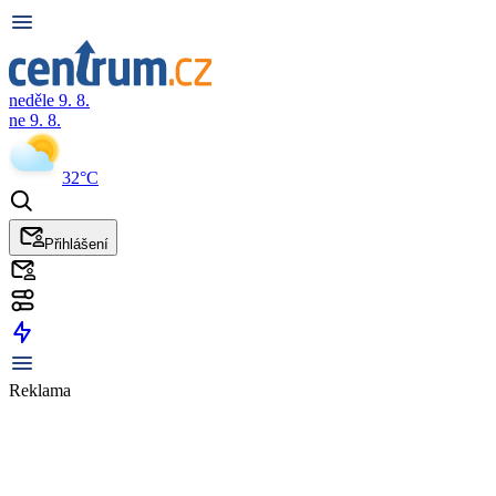
neděle 9. 8.
ne 9. 8.
32°C
Přihlášení
Reklama