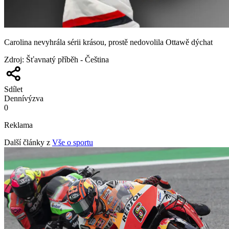
Carolina nevyhrála sérii krásou, prostě nedovolila Ottawě dýchat
Zdroj
:
Šťavnatý příběh - Čeština
Sdílet
Denní
výzva
0
Reklama
Další články z
Vše o sportu