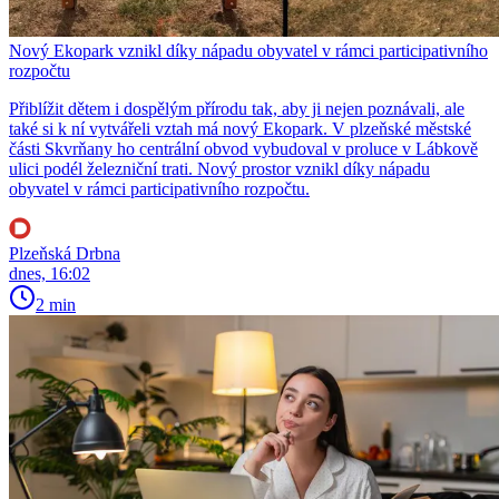
Nový Ekopark vznikl díky nápadu obyvatel v rámci participativního
rozpočtu
Přiblížit dětem i dospělým přírodu tak, aby ji nejen poznávali, ale
také si k ní vytvářeli vztah má nový Ekopark. V plzeňské městské
části Skvrňany ho centrální obvod vybudoval v proluce v Lábkově
ulici podél železniční trati. Nový prostor vznikl díky nápadu
obyvatel v rámci participativního rozpočtu.
Plzeňská Drbna
dnes, 16:02
2 min