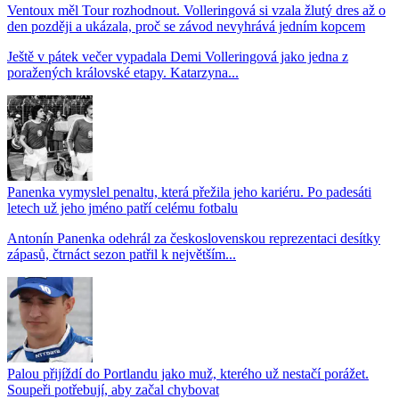
Ventoux měl Tour rozhodnout. Volleringová si vzala žlutý dres až o
den později a ukázala, proč se závod nevyhrává jedním kopcem
Ještě v pátek večer vypadala Demi Volleringová jako jedna z
poražených královské etapy. Katarzyna...
Panenka vymyslel penaltu, která přežila jeho kariéru. Po padesáti
letech už jeho jméno patří celému fotbalu
Antonín Panenka odehrál za československou reprezentaci desítky
zápasů, čtrnáct sezon patřil k největším...
Palou přijíždí do Portlandu jako muž, kterého už nestačí porážet.
Soupeři potřebují, aby začal chybovat