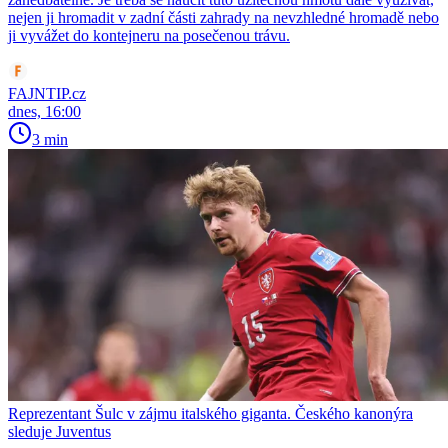
nejen ji hromadit v zadní části zahrady na nevzhledné hromadě nebo
ji vyvážet do kontejneru na posečenou trávu.
FAJNTIP.cz
dnes, 16:00
3 min
Reprezentant Šulc v zájmu italského giganta. Českého kanonýra
sleduje Juventus