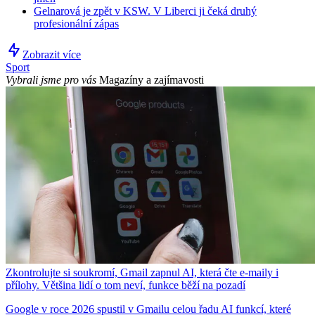
Gelnarová je zpět v KSW. V Liberci ji čeká druhý
profesionální zápas
Zobrazit více
Sport
Vybrali jsme pro vás
Magazíny a zajímavosti
Zkontrolujte si soukromí, Gmail zapnul AI, která čte e-maily i
přílohy. Většina lidí o tom neví, funkce běží na pozadí
Google v roce 2026 spustil v Gmailu celou řadu AI funkcí, které