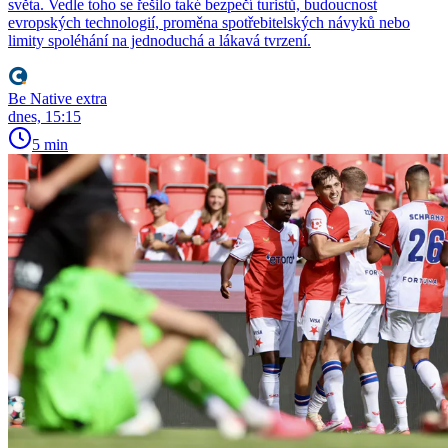
světa. Vedle toho se řešilo také bezpečí turistů, budoucnost
evropských technologií, proměna spotřebitelských návyků nebo
limity spoléhání na jednoduchá a lákavá tvrzení.
Be Native extra
dnes, 15:15
5 min