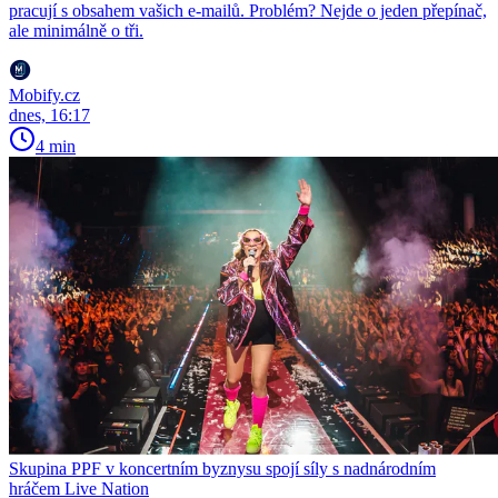
pracují s obsahem vašich e-mailů. Problém? Nejde o jeden přepínač,
ale minimálně o tři.
Mobify.cz
dnes, 16:17
4 min
Skupina PPF v koncertním byznysu spojí síly s nadnárodním
hráčem Live Nation