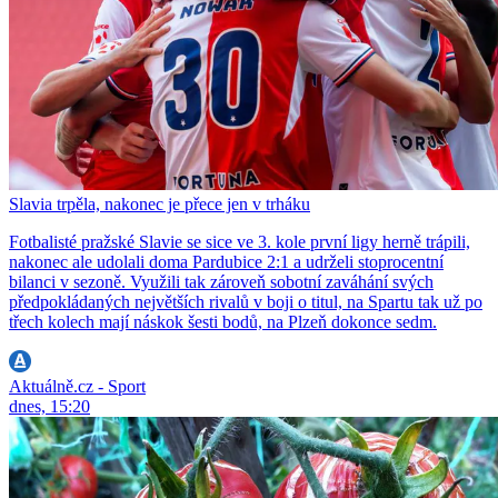
Slavia trpěla, nakonec je přece jen v trháku
Fotbalisté pražské Slavie se sice ve 3. kole první ligy herně trápili,
nakonec ale udolali doma Pardubice 2:1 a udrželi stoprocentní
bilanci v sezoně. Využili tak zároveň sobotní zaváhání svých
předpokládaných největších rivalů v boji o titul, na Spartu tak už po
třech kolech mají náskok šesti bodů, na Plzeň dokonce sedm.
Aktuálně.cz - Sport
dnes, 15:20