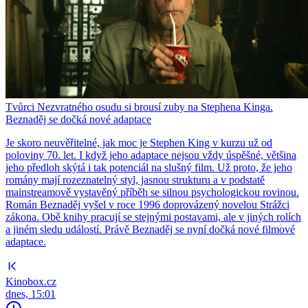
Tvůrci Nezvratného osudu si brousí zuby na Stephena Kinga.
Beznaděj se dočká nové adaptace
Je skoro neuvěřitelné, jak moc je Stephen King v kurzu už od
poloviny 70. let. I když jeho adaptace nejsou vždy úspěšné, většina
jeho předloh skýtá i tak potenciál na slušný film. Už proto, že jeho
romány mají rozeznatelný styl, jasnou strukturu a v podstatě
mainstreamově vystavěný příběh se silnou psychologickou rovinou.
Román Beznaděj vyšel v roce 1996 doprovázený novelou Strážci
zákona. Obě knihy pracují se stejnými postavami, ale v jiných rolích
a jiném sledu událostí. Právě Beznaděj se nyní dočká nové filmové
adaptace.
Kinobox.cz
dnes, 15:01