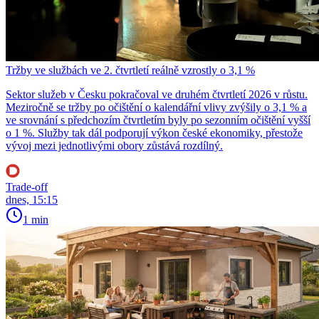
Tržby ve službách ve 2. čtvrtletí reálně vzrostly o 3,1 %
Sektor služeb v Česku pokračoval ve druhém čtvrtletí 2026 v růstu.
Meziročně se tržby po očištění o kalendářní vlivy zvýšily o 3,1 % a
ve srovnání s předchozím čtvrtletím byly po sezonním očištění vyšší
o 1 %. Služby tak dál podporují výkon české ekonomiky, přestože
vývoj mezi jednotlivými obory zůstává rozdílný.
Trade-off
dnes, 15:15
1 min