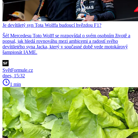
Je devítiletý syn Tota Wolffa budoucí hvězdou F1?
Šéf Mercedesu Toto Wolff se rozpovídal o svém osobním životě a
popsal, jak hledá rovnováhu mezi ambicemi a radostí svého
devítiletého syna Jacka, který v současné době vede motokárový
šampionát IAME.
SvětFormule.cz
dnes, 15:32
1 min