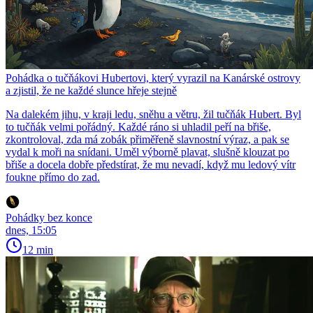
Pohádka o tučňákovi Hubertovi, který vyrazil na Kanárské ostrovy
a zjistil, že ne každé slunce hřeje stejně
Na dalekém jihu, v kraji ledu, sněhu a větru, žil tučňák Hubert. Byl
to tučňák velmi pořádný. Každé ráno si uhladil peří na břiše,
zkontroloval, zda má zobák přiměřeně slavnostní výraz, a pak se
vydal k moři na snídani. Uměl výborně plavat, slušně klouzat po
břiše a docela dobře předstírat, že mu nevadí, když mu ledový vítr
foukne přímo do zad.
Pohádky bez konce
dnes, 15:05
12 min