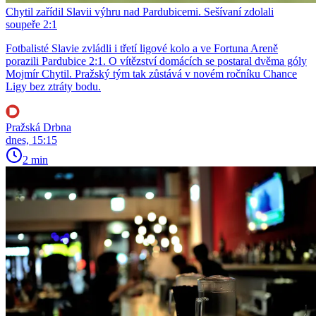
Chytil zařídil Slavii výhru nad Pardubicemi. Sešívaní zdolali
soupeře 2:1
Fotbalisté Slavie zvládli i třetí ligové kolo a ve Fortuna Areně
porazili Pardubice 2:1. O vítězství domácích se postaral dvěma góly
Mojmír Chytil. Pražský tým tak zůstává v novém ročníku Chance
Ligy bez ztráty bodu.
Pražská Drbna
dnes, 15:15
2 min