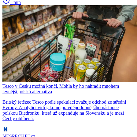
1 min
Tesco v Česku možná končí. Mohla by ho nahradit mnohem
levnější polská alternativa
Britský řetězec Tesco podle spekulací zvažuje odchod ze střední
Evropy. Analytici vidí jako nejpravděpodobnějšího nástupce
polskou Biedronku, která už expanduje na Slovensku a je mezi
Čechy oblíbená.
NESPECHEJ.cz