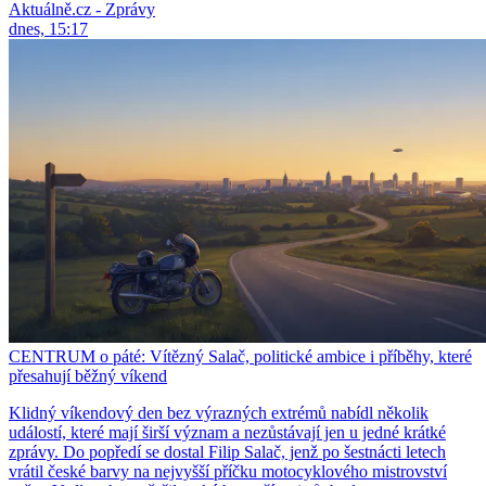
Aktuálně.cz - Zprávy
dnes, 15:17
CENTRUM o páté: Vítězný Salač, politické ambice i příběhy, které
přesahují běžný víkend
Klidný víkendový den bez výrazných extrémů nabídl několik
událostí, které mají širší význam a nezůstávají jen u jedné krátké
zprávy. Do popředí se dostal Filip Salač, jenž po šestnácti letech
vrátil české barvy na nejvyšší příčku motocyklového mistrovství