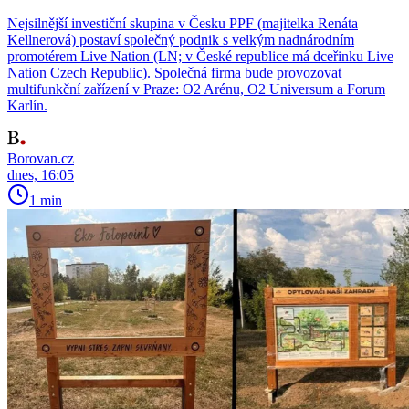
Nejsilnější investiční skupina v Česku PPF (majitelka Renáta
Kellnerová) postaví společný podnik s velkým nadnárodním
promotérem Live Nation (LN; v České republice má dceřinku Live
Nation Czech Republic). Společná firma bude provozovat
multifunkční zařízení v Praze: O2 Arénu, O2 Universum a Forum
Karlín.
Borovan.cz
dnes, 16:05
1 min