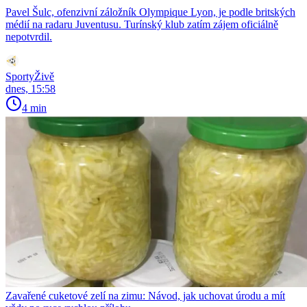
Pavel Šulc, ofenzivní záložník Olympique Lyon, je podle britských
médií na radaru Juventusu. Turínský klub zatím zájem oficiálně
nepotvrdil.
SportyŽivě
dnes, 15:58
4 min
Zavařené cuketové zelí na zimu: Návod, jak uchovat úrodu a mít