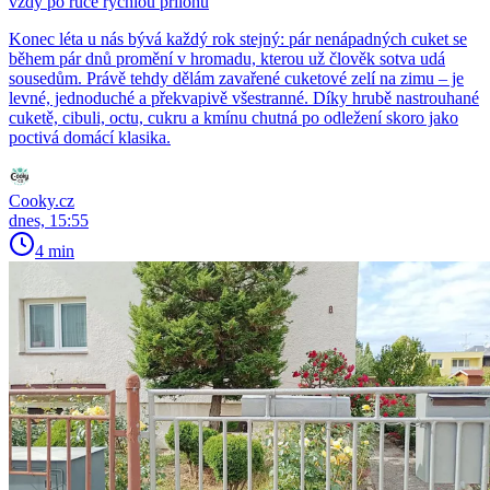
vždy po ruce rychlou přílohu
Konec léta u nás bývá každý rok stejný: pár nenápadných cuket se
během pár dnů promění v hromadu, kterou už člověk sotva udá
sousedům. Právě tehdy dělám zavařené cuketové zelí na zimu – je
levné, jednoduché a překvapivě všestranné. Díky hrubě nastrouhané
cuketě, cibuli, octu, cukru a kmínu chutná po odležení skoro jako
poctivá domácí klasika.
Cooky.cz
dnes, 15:55
4 min