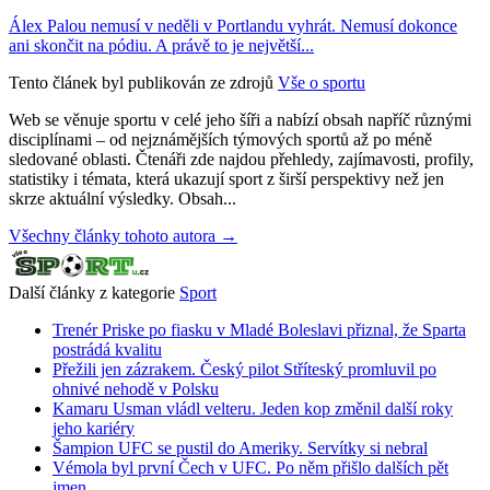
Álex Palou nemusí v neděli v Portlandu vyhrát. Nemusí dokonce
ani skončit na pódiu. A právě to je největší...
Tento článek byl publikován ze zdrojů
Vše o sportu
Web se věnuje sportu v celé jeho šíři a nabízí obsah napříč různými
disciplínami – od nejznámějších týmových sportů až po méně
sledované oblasti. Čtenáři zde najdou přehledy, zajímavosti, profily,
statistiky i témata, která ukazují sport z širší perspektivy než jen
skrze aktuální výsledky. Obsah...
Všechny články tohoto autora →
Další články z kategorie
Sport
Trenér Priske po fiasku v Mladé Boleslavi přiznal, že Sparta
postrádá kvalitu
Přežili jen zázrakem. Český pilot Stříteský promluvil po
ohnivé nehodě v Polsku
Kamaru Usman vládl velteru. Jeden kop změnil další roky
jeho kariéry
Šampion UFC se pustil do Ameriky. Servítky si nebral
Vémola byl první Čech v UFC. Po něm přišlo dalších pět
jmen