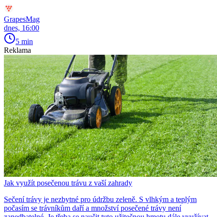
GrapesMag
dnes, 16:00
5 min
Reklama
Jak využít posečenou trávu z vaší zahrady
Sečení trávy je nezbytné pro údržbu zeleně. S vlhkým a teplým
počasím se trávníkům daří a množství posečené trávy není
zanedbatelné. Je třeba se naučit tuto užitečnou hmotu dále využívat,