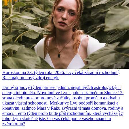
Horoskop na 33. týden roku 2026: Lvy čeká zásadní rozhodnutí,
Raci najdou nový zdroj energie
Druhý srpnový týden přinese jednu z nejsilnějších astrologických
energií tohoto léta. Novoluní ve Lvu spolu se zatměním Slunce 12.
srpna otevře prostor pro nové začátky, osobní proměnu a odvahu
ukázat vlastní schopnosti. Merkur ve Lvu podpoří komunikaci a
kreativitu, zatímco Mars v Raku zvýrazní témata domova, rodiny a
emocí. Tento týden proto bude přát rozhodnutím, která vycházejí z
toho, kým skutečně jste. Co vás čeká podle vašeho znamení
zvěrokruhu?