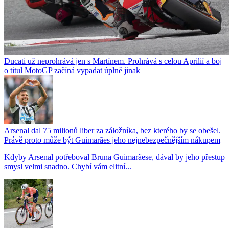
Ducati už neprohrává jen s Martínem. Prohrává s celou Aprilií a boj
o titul MotoGP začíná vypadat úplně jinak
Arsenal dal 75 milionů liber za záložníka, bez kterého by se obešel.
Právě proto může být Guimarães jeho nejnebezpečnějším nákupem
Kdyby Arsenal potřeboval Bruna Guimarãese, dával by jeho přestup
smysl velmi snadno. Chybí vám elitní...