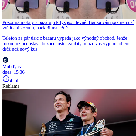
Pozor na mobily z bazaru, i když jsou levné. Banka vám pak nemusí
vrátit ani korunu, hackeři mají žně
Telefon za pár tisíc z bazaru vypadá jako výhodný obchod. Jenže
pokud už nedostává bezpečnostní záplaty, může vás vyjít mnohem
dráž než nový kus.
Mobify.cz
dnes, 15:36
4 min
Reklama