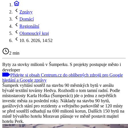
Zprávy
Domácí
Regionální
Olomoucký kraj
10. 6. 2026, 14:52
2 min
Byty za stovky milionů v Šumperku. S projekty postupuje město i
developer
Přidejte si obsah Centrum.cz do oblíbených zdrojů pro Google
hledání a Google zprávy
Šumperk vyhlásí soutěž na stavbu 90 městských bytů v areálu
bývalé textilní továrny Hedva. Rozhodli o tom tamní radní. Podle
místostarosty Karla Hoška (Šumperáci) jde o jednu z největších
investic města za poslední roky. Náklady na stavbu 90 bytů,
garážových stání pro rezidenty a veřejného parkoviště se 120 místy
se před soutěží odhadují na 690 milionů korun, Dalších 150 bytů na
místě bývalého hotelu Moravan plánuje ve městě postavit majitel
hotelu Perk.