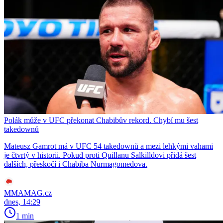
Polák může v UFC překonat Chabibův rekord. Chybí mu šest
takedownů
Mateusz Gamrot má v UFC 54 takedownů a mezi lehkými vahami
je čtvrtý v historii. Pokud proti Quillanu Salkilldovi přidá šest
dalších, přeskočí i Chabiba Nurmagomedova.
MMAMAG.cz
dnes, 14:29
1 min