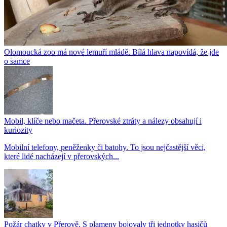
Olomoucká zoo má nové lemuří mládě. Bílá hlava napovídá, že jde
o samce
Mobil, klíče nebo mačeta. Přerovské ztráty a nálezy obsahují i
kuriozity
Mobilní telefony, peněženky či batohy. To jsou nejčastější věci,
které lidé nacházejí v přerovských...
Požár chatky v Přerově. S plameny bojovaly tři jednotky hasičů