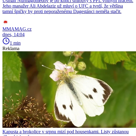
Usman Nurmagomedov je po konci smlouvy s PFL volným hráčem.
Jeho manažer Ali Abdelaziz už mluví o UFC a tvrdí, že většina
tamní špičky by proti neporaženému Dagestánci neměla stačit.
MMAMAG.cz
dnes, 14:04
1 min
Reklama
Kapusta a brokolice v srpnu mizí pod housenkami. Listy zůstanou