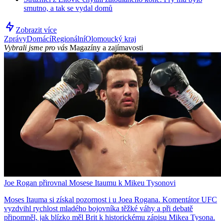
smutno, a tak se vydal domů
Zobrazit více
Zprávy
Domácí
Regionální
Olomoucký kraj
Vybrali jsme pro vás
Magazíny a zajímavosti
Joe Rogan přirovnal Mosese Itaumu k Mikeu Tysonovi
Moses Itauma si získal pozornost i u Joea Rogana. Komentátor UFC
vyzdvihl rychlost mladého bojovníka těžké váhy a při debatě
připomněl, jak blízko měl Brit k historickému zápisu Mikea Tysona.