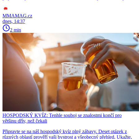
MMAMAG.cz
dnes, 14:37
2 min
HOSPODSKÝ KVÍZ: Tenhle souboj se znalostmi končí pro
většinu dřív, než čekali
Připravte se na náš hospodský kvíz plný zábavy. Deset otázek z
různých oblastí prověří vaši bystrost a všeobecný přehled. Ukažte,