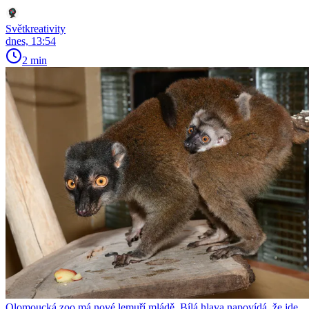
Světkreativity
dnes, 13:54
2 min
Olomoucká zoo má nové lemuří mládě. Bílá hlava napovídá, že jde