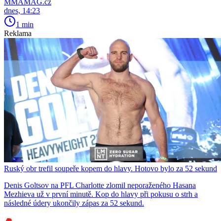
MMAMAG.cz
dnes, 14:23
1 min
Reklama
Ruský obr trefil soupeře kopem do hlavy. Hotovo bylo za 52 sekund
Denis Goltsov na PFL Charlotte zlomil neporaženého Hasana
Mezhieva už v první minutě. Kop do hlavy při pokusu o strh a
následné údery ukončily zápas za 52 sekund.