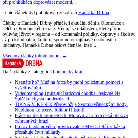
při prohlídkách doprovázet moderní...
Tento článek byl publikován ze zdrojů
Hanácká Drbna
Články z Hanácké Drbny přinášejí aktuální dění z Olomouce a
celého Olomouckého kraje. Věnují se událostem, které přímo
ovlivňují život v regionu – od komunální politiky, dopravy a školství
až po kriminalitu, kulturu, sport nebo zajímavé osobnosti a
iniciativy. Hanácká Drbna osloví čtenáře, kteří...
Všechny články tohoto autora →
Další články z kategorie
Olomoucký kraj
Neznáte ho? Muž na fotce by mohl policistům pomoci s
vyšetřováním
Videomapping i pulzující srdcová chodba. Jeskyně Na
Špičáku chystá modernizaci
TIP NA VÍKEND: Přerov ožije Svatovavřineckými hody.
Nabídnou koncerty, folklor i historii
Práce na třech kilometrech. Moravu v Litovli čeká obnova
ochranných hrází
Přerov hledá nového provozovatele MHD. Obří zakázka
přesahuje čtvrt miliardy
Strážníci z Litovle chytali zatoulaného koně. Prý mu bylo