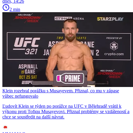
dnes, 14:26
2 min
Klein rozebral porážku s Musayevem. Přiznal, co mu v zápase
vůbec nefungovalo
Ľudovít Klein se týden po porážce na UFC v Bělehradě vrátil k
výkonu proti Tofiqu Musayevovi. Přiznal problémy se vzdáleností a
chce se soustředit na další návrat.