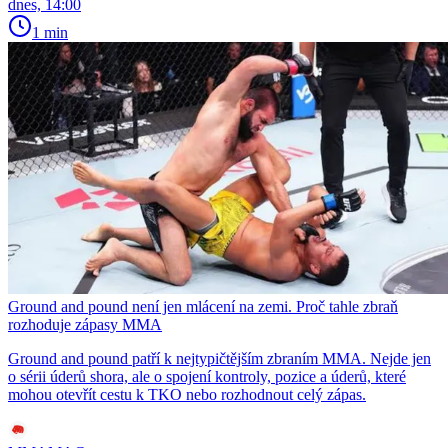
dnes, 14:00
1 min
Ground and pound není jen mlácení na zemi. Proč tahle zbraň
rozhoduje zápasy MMA
Ground and pound patří k nejtypičtějším zbraním MMA. Nejde jen
o sérii úderů shora, ale o spojení kontroly, pozice a úderů, které
mohou otevřít cestu k TKO nebo rozhodnout celý zápas.