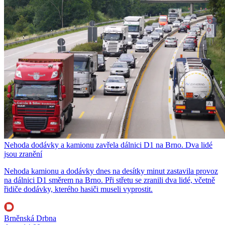
Nehoda dodávky a kamionu zavřela dálnici D1 na Brno. Dva lidé
jsou zranění
Nehoda kamionu a dodávky dnes na desítky minut zastavila provoz
na dálnici D1 směrem na Brno. Při střetu se zranili dva lidé, včetně
řidiče dodávky, kterého hasiči museli vyprostit.
Brněnská Drbna