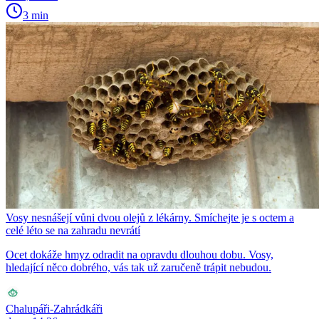
3 min
Vosy nesnášejí vůni dvou olejů z lékárny. Smíchejte je s octem a
celé léto se na zahradu nevrátí
Ocet dokáže hmyz odradit na opravdu dlouhou dobu. Vosy,
hledající něco dobrého, vás tak už zaručeně trápit nebudou.
Chalupáři-Zahrádkáři