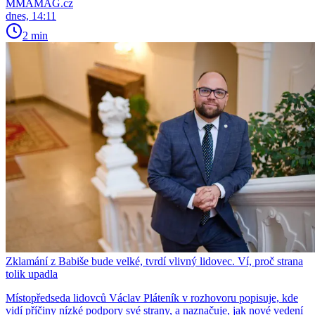
MMAMAG.cz
dnes, 14:11
2 min
Zklamání z Babiše bude velké, tvrdí vlivný lidovec. Ví, proč strana
tolik upadla
Místopředseda lidovců Václav Pláteník v rozhovoru popisuje, kde
vidí příčiny nízké podpory své strany, a naznačuje, jak nové vedení