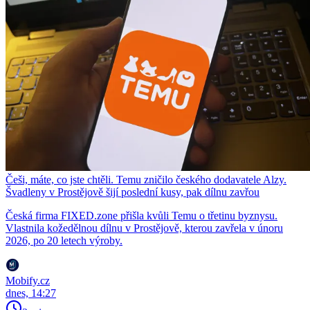
Češi, máte, co jste chtěli. Temu zničilo českého dodavatele Alzy.
Švadleny v Prostějově šijí poslední kusy, pak dílnu zavřou
Česká firma FIXED.zone přišla kvůli Temu o třetinu byznysu.
Vlastnila kožedělnou dílnu v Prostějově, kterou zavřela v únoru
2026, po 20 letech výroby.
Mobify.cz
dnes, 14:27