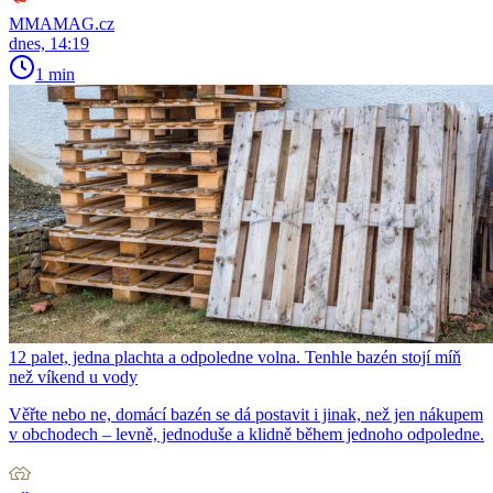
MMAMAG.cz
dnes, 14:19
1 min
12 palet, jedna plachta a odpoledne volna. Tenhle bazén stojí míň
než víkend u vody
Věřte nebo ne, domácí bazén se dá postavit i jinak, než jen nákupem
v obchodech – levně, jednoduše a klidně během jednoho odpoledne.