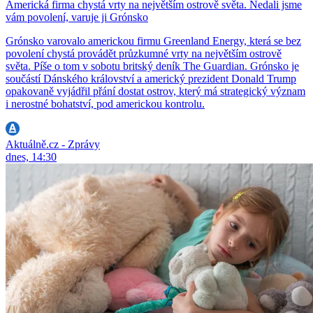
Americká firma chystá vrty na největším ostrově světa. Nedali jsme
vám povolení, varuje ji Grónsko
Grónsko varovalo americkou firmu Greenland Energy, která se bez
povolení chystá provádět průzkumné vrty na největším ostrově
světa. Píše o tom v sobotu britský deník The Guardian. Grónsko je
součástí Dánského království a americký prezident Donald Trump
opakovaně vyjádřil přání dostat ostrov, který má strategický význam
i nerostné bohatství, pod americkou kontrolu.
Aktuálně.cz - Zprávy
dnes, 14:30