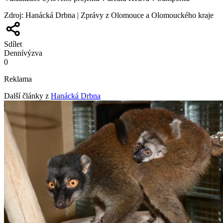
Zdroj
:
Hanácká Drbna | Zprávy z Olomouce a Olomouckého kraje
Sdílet
Denní
výzva
0
Reklama
Další články z
Hanácká Drbna