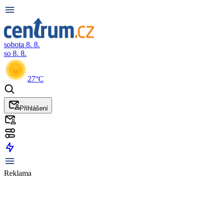
sobota 8. 8.
so 8. 8.
27°C
Přihlášení
Reklama