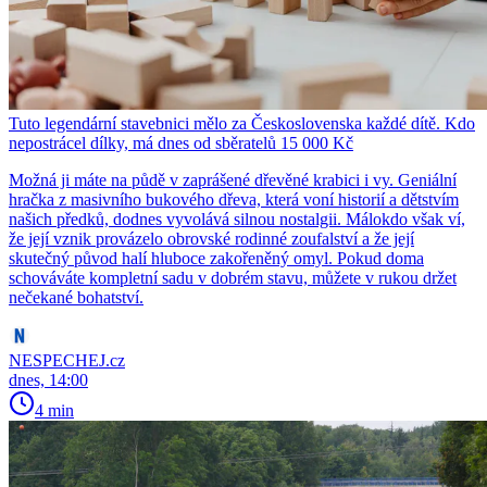
Tuto legendární stavebnici mělo za Československa každé dítě. Kdo
nepostrácel dílky, má dnes od sběratelů 15 000 Kč
Možná ji máte na půdě v zaprášené dřevěné krabici i vy. Geniální
hračka z masivního bukového dřeva, která voní historií a dětstvím
našich předků, dodnes vyvolává silnou nostalgii. Málokdo však ví,
že její vznik provázelo obrovské rodinné zoufalství a že její
skutečný původ halí hluboce zakořeněný omyl. Pokud doma
schováváte kompletní sadu v dobrém stavu, můžete v rukou držet
nečekané bohatství.
NESPECHEJ.cz
dnes, 14:00
4 min