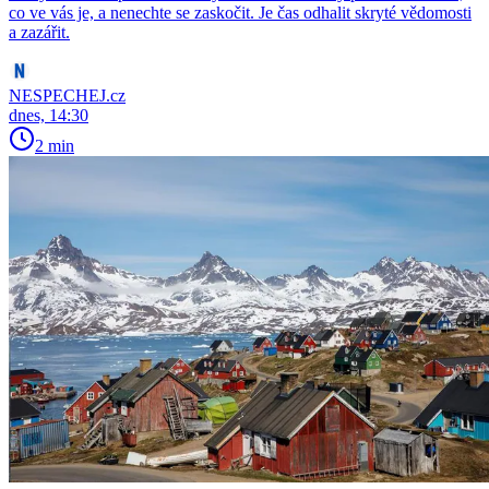
co ve vás je, a nenechte se zaskočit. Je čas odhalit skryté vědomosti
a zazářit.
NESPECHEJ.cz
dnes, 14:30
2 min