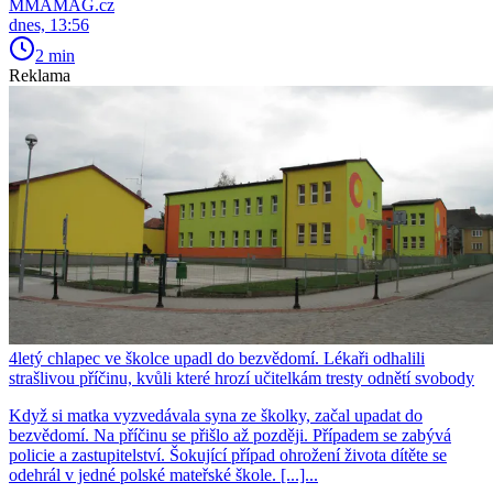
MMAMAG.cz
dnes, 13:56
2 min
Reklama
4letý chlapec ve školce upadl do bezvědomí. Lékaři odhalili
strašlivou příčinu, kvůli které hrozí učitelkám tresty odnětí svobody
Když si matka vyzvedávala syna ze školky, začal upadat do
bezvědomí. Na příčinu se přišlo až později. Případem se zabývá
policie a zastupitelství. Šokující případ ohrožení života dítěte se
odehrál v jedné polské mateřské škole. [...]...