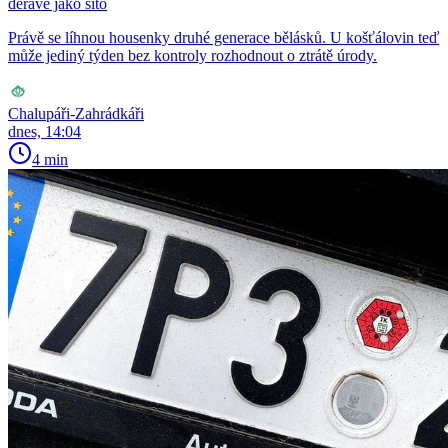
děravé jako síto
Právě se líhnou housenky druhé generace bělásků. U košťálovin teď
může jediný týden bez kontroly rozhodnout o ztrátě úrody.
Chalupáři-Zahrádkáři
dnes, 14:04
4 min