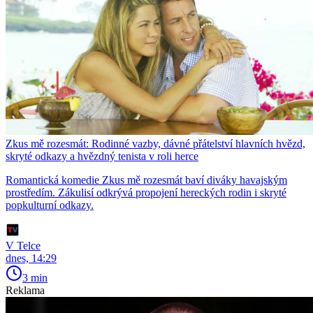
Zkus mě rozesmát: Rodinné vazby, dávné přátelství hlavních hvězd,
skryté odkazy a hvězdný tenista v roli herce
Romantická komedie Zkus mě rozesmát baví diváky havajským
prostředím. Zákulisí odkrývá propojení hereckých rodin i skryté
popkulturní odkazy.
V Telce
dnes, 14:29
3 min
Reklama