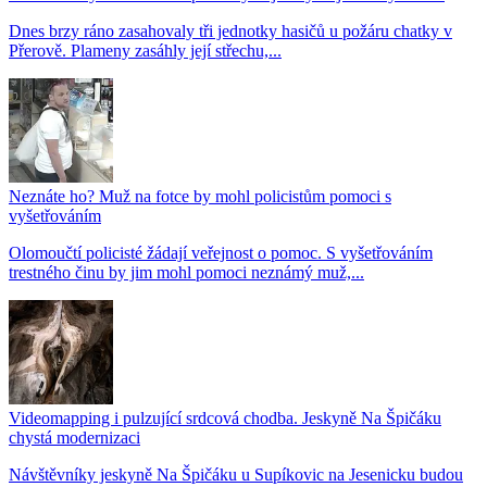
Dnes brzy ráno zasahovaly tři jednotky hasičů u požáru chatky v
Přerově. Plameny zasáhly její střechu,...
Neznáte ho? Muž na fotce by mohl policistům pomoci s
vyšetřováním
Olomoučtí policisté žádají veřejnost o pomoc. S vyšetřováním
trestného činu by jim mohl pomoci neznámý muž,...
Videomapping i pulzující srdcová chodba. Jeskyně Na Špičáku
chystá modernizaci
Návštěvníky jeskyně Na Špičáku u Supíkovic na Jesenicku budou