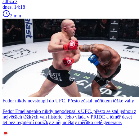
adbz.cz
dnes, 14:18
2 min
Fedor nikdy nevstoupil do UFC. Přesto zůstal měřítkem těžké váhy
Fedor Emelianenko nikdy nepodepsal s UFC, přesto se stal jednou z
největších těžkých vah historie. Jeho vláda v PRIDE a téměř deset
let bez regulérní porážky z něj udělaly měřítko celé generace.