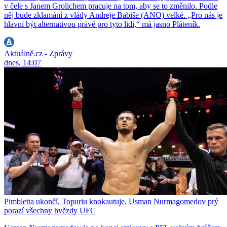
v čele s Janem Grolichem pracuje na tom, aby se to změnilo. Podle
něj bude zklamání z vlády Andreje Babiše (ANO) velké. „Pro nás je
hlavní být alternativou právě pro tyto lidi,“ má jasno Pláteník.
Aktuálně.cz - Zprávy
dnes, 14:07
Pimbletta ukončí, Topuriu knokautuje. Usman Nurmagomedov prý
porazí všechny hvězdy UFC