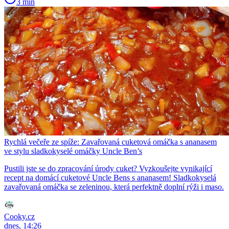
3 min
Rychlá večeře ze spíže: Zavařovaná cuketová omáčka s ananasem
ve stylu sladkokyselé omáčky Uncle Ben’s
Pustili jste se do zpracování úrody cuket? Vyzkoušejte vynikající
recept na domácí cuketové Uncle Bens s ananasem! Sladkokyselá
zavařovaná omáčka se zeleninou, která perfektně doplní rýži i maso.
Cooky.cz
dnes, 14:26