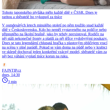
Tohoto japonského plyšáka mělo každé dítě v ČSSR. Dnes je
raritou a sběratelé ho vykupují za tisíce
V osmdesátých letech minulého století po něm toužilo snad každé
dítě v Československu. Kdo ho neměl vystaveného na poličce nebo
připnutého na školní brašně, jako by tehdy neexistoval. Rodiče na
něj stáli nekonečné fronty a platili za něj těžce vydobytými poukazy.
Dnes se tato legendární chlupatá hračka s plastovým obličejem vrací
na scénu v plné parádě. Pokud se vám doma na půdě nebo v krabici
ve sklepě dochoval jeden konkrétní vzácný model, sběratelé vám za
něj bez váhání vyplatí tisíce korun na ruku.
FAJNTIP.cz
dnes, 14:30
3 min