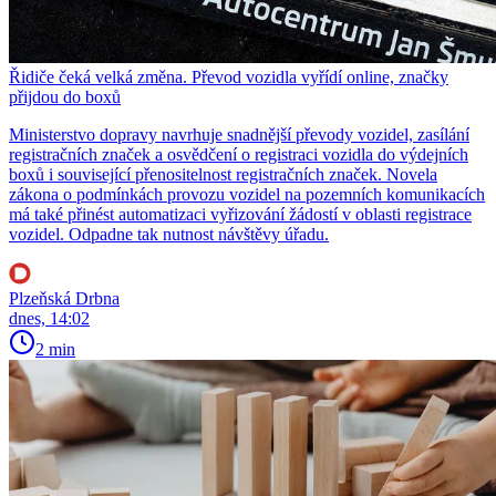
Řidiče čeká velká změna. Převod vozidla vyřídí online, značky
přijdou do boxů
Ministerstvo dopravy navrhuje snadnější převody vozidel, zasílání
registračních značek a osvědčení o registraci vozidla do výdejních
boxů i související přenositelnost registračních značek. Novela
zákona o podmínkách provozu vozidel na pozemních komunikacích
má také přinést automatizaci vyřizování žádostí v oblasti registrace
vozidel. Odpadne tak nutnost návštěvy úřadu.
Plzeňská Drbna
dnes, 14:02
2 min