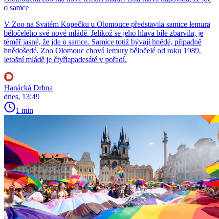
o samce
V Zoo na Svatém Kopečku u Olomouce představila samice lemura
běločelého své nové mládě. Jelikož se jeho hlava bíle zbarvila, je
téměř jasné, že jde o samce. Samice totiž bývají hnědé, případně
hnědošedé. Zoo Olomouc chová lemury běločelé od roku 1989,
letošní mládě je čtyřiapadesáté v pořadí.
Hanácká Drbna
dnes, 13:49
1 min