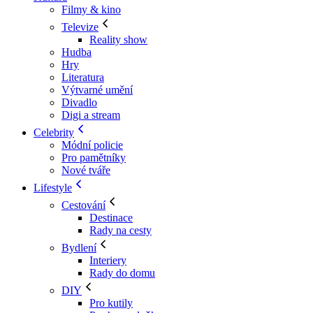
Filmy & kino
Televize
Reality show
Hudba
Hry
Literatura
Výtvarné umění
Divadlo
Digi a stream
Celebrity
Módní policie
Pro pamětníky
Nové tváře
Lifestyle
Cestování
Destinace
Rady na cesty
Bydlení
Interiery
Rady do domu
DIY
Pro kutily