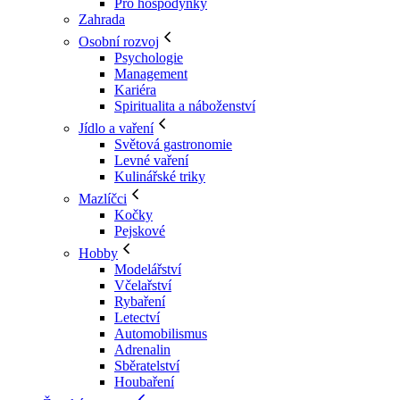
Pro hospodyňky
Zahrada
Osobní rozvoj
Psychologie
Management
Kariéra
Spiritualita a náboženství
Jídlo a vaření
Světová gastronomie
Levné vaření
Kulinářské triky
Mazlíčci
Kočky
Pejskové
Hobby
Modelářství
Včelařství
Rybaření
Letectví
Automobilismus
Adrenalin
Sběratelství
Houbaření