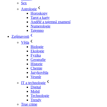
Sex
Astrologie
Horoskopy
Tarot a karty
Andělé a tajemná znamení
Numerologie
Tajemno
Zajímavosti
Věda
Biologie
Ekologie
Fyzika
Geografie
Historie
Chemie
Jazykověda
Vesmír
IT a technologie
Digital
Mobil
Technologie
Trendy
True crime