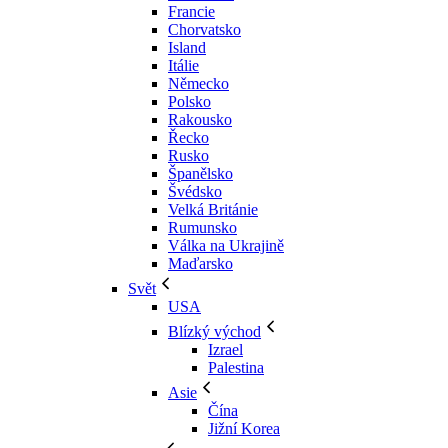
Francie
Chorvatsko
Island
Itálie
Německo
Polsko
Rakousko
Řecko
Rusko
Španělsko
Švédsko
Velká Británie
Rumunsko
Válka na Ukrajině
Maďarsko
Svět
USA
Blízký východ
Izrael
Palestina
Asie
Čína
Jižní Korea