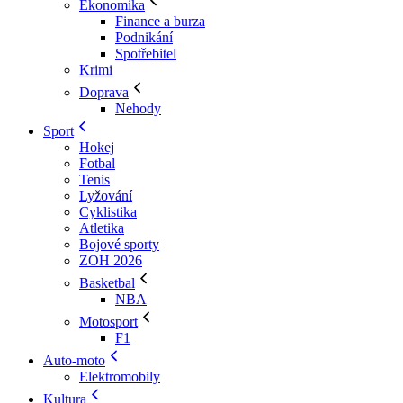
Ekonomika
Finance a burza
Podnikání
Spotřebitel
Krimi
Doprava
Nehody
Sport
Hokej
Fotbal
Tenis
Lyžování
Cyklistika
Atletika
Bojové sporty
ZOH 2026
Basketbal
NBA
Motosport
F1
Auto-moto
Elektromobily
Kultura