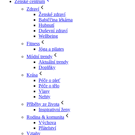
Ženské centrum
Zdraví
Ženské zdraví
Babiččina lékárna
Hubnutí
Duševní zdraví
Wellbeing
Fitness
Jóga a pilates
Módní trendy
Aktuální trendy
Doplňky
Krása
Péče o pleť
Péče o tělo
Vlasy
Nehty
Příběhy ze života
Inspirativní ženy
Rodina & komunita
Výchova
Přátelství
Vztahy