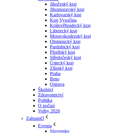
Jihočeský kraj
Jihomoravský kraj
Karlovarský kraj
Kraj Vysočina
Králověhradecký kraj
Liberecký kraj
Moravskoslezský kraj
Olomoucký kraj
Pardubický kraj
Plzeňský kraj
Středočeský kraj
Ústecký kraj
Zlínský kraj
Praha
Brno
Ostrava
Školství
Zdravotnictví
Politika
O počasí
Volby 2026
Zahraničí
Evropa
Slovensko