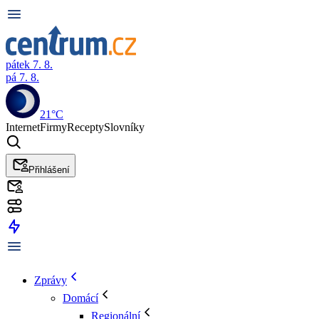
pátek 7. 8.
pá 7. 8.
21°C
Internet
Firmy
Recepty
Slovníky
Přihlášení
Zprávy
Domácí
Regionální