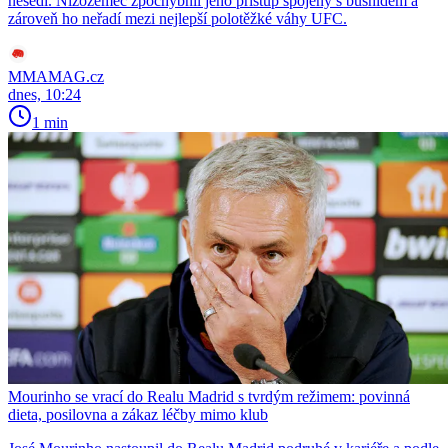
nesedí. Nizozemec zpochybnil jeho přístup spojený s bushidem a
zároveň ho neřadí mezi nejlepší polotěžké váhy UFC.
MMAMAG.cz
dnes, 10:24
1 min
Mourinho se vrací do Realu Madrid s tvrdým režimem: povinná
dieta, posilovna a zákaz léčby mimo klub