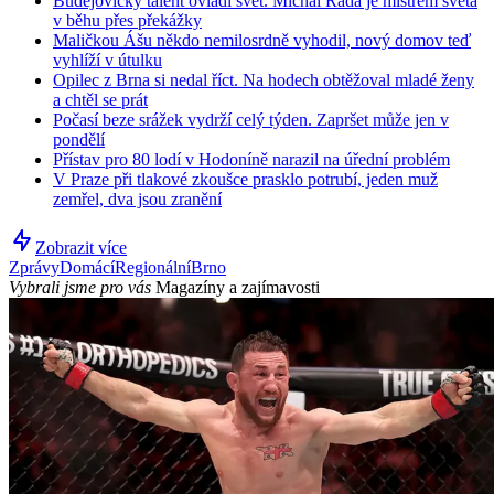
Budějovický talent ovládl svět. Michal Rada je mistrem světa
v běhu přes překážky
Maličkou Ášu někdo nemilosrdně vyhodil, nový domov teď
vyhlíží v útulku
Opilec z Brna si nedal říct. Na hodech obtěžoval mladé ženy
a chtěl se prát
Počasí beze srážek vydrží celý týden. Zapršet může jen v
pondělí
Přístav pro 80 lodí v Hodoníně narazil na úřední problém
V Praze při tlakové zkoušce prasklo potrubí, jeden muž
zemřel, dva jsou zranění
Zobrazit více
Zprávy
Domácí
Regionální
Brno
Vybrali jsme pro vás
Magazíny a zajímavosti