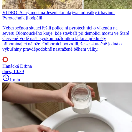
VIDEO: Starý most na Jesenicku ukrýval od války trhavinu.
Pyrotechnik ji odpálil
Nebezpečnou situaci řešili policejní pyrotechnici o víkendu na
severu Olomouckého kraje, kde stavbaři při demolici mostu ve Staré
Červené Vodě našli sypkou nažloutlou látku a předměty
připomínající nálože. Odborníci potvrdili, že se skutečně jedná o
výbušniny pravděpodobně nastražené během války.
Hanácká Drbna
dnes, 10:39
1 min