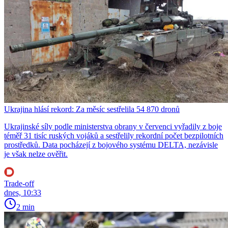
Ukrajina hlásí rekord: Za měsíc sestřelila 54 870 dronů
Ukrajinské síly podle ministerstva obrany v červenci vyřadily z boje
téměř 31 tisíc ruských vojáků a sestřelily rekordní počet bezpilotních
prostředků. Data pocházejí z bojového systému DELTA, nezávisle
je však nelze ověřit.
Trade-off
dnes, 10:33
2 min