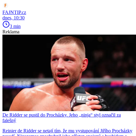
FAJNTIP.cz
dnes, 10:30
3 min
Reklama
De Ridder se pustil do Procházky. Jeho „ninja“ styl označil za
falešný
Reinier de Ridder se netají tím, že mu vystupování Jiřího Procházky