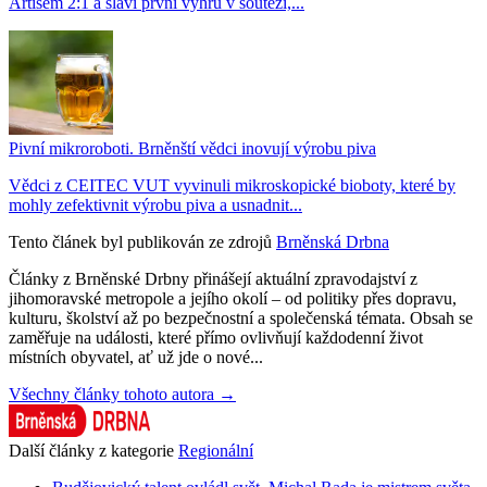
Artisem 2:1 a slaví první výhru v soutěži,...
Pivní mikroroboti. Brněnští vědci inovují výrobu piva
Vědci z CEITEC VUT vyvinuli mikroskopické bioboty, které by
mohly zefektivnit výrobu piva a usnadnit...
Tento článek byl publikován ze zdrojů
Brněnská Drbna
Články z Brněnské Drbny přinášejí aktuální zpravodajství z
jihomoravské metropole a jejího okolí – od politiky přes dopravu,
kulturu, školství až po bezpečnostní a společenská témata. Obsah se
zaměřuje na události, které přímo ovlivňují každodenní život
místních obyvatel, ať už jde o nové...
Všechny články tohoto autora →
Další články z kategorie
Regionální