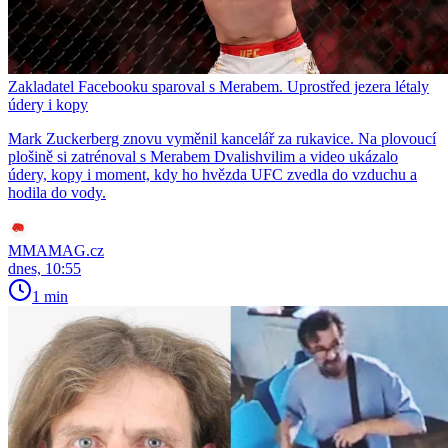
Zakladatel Facebooku sparoval s Merabem. Uprostřed jezera létaly
údery i kopy
Mark Zuckerberg znovu vyměnil kancelář za rukavice. Na plovoucí
plošině si zatrénoval s Merabem Dvalishvilim a video ukázalo
údery, kopy i moment, kdy ho hvězda UFC zvedla do vzduchu a
hodila do vody.
MMAMAG.cz
dnes, 10:55
1 min