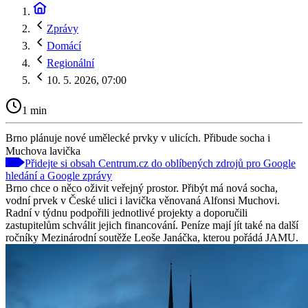
Zprávy
Domácí
Regionální
10. 5. 2026, 07:00
1 min
Brno plánuje nové umělecké prvky v ulicích. Přibude socha i
Muchova lavička
Přidejte si obsah Centrum.cz do oblíbených zdrojů pro Google
hledání a Google zprávy
Brno chce o něco oživit veřejný prostor. Přibýt má nová socha,
vodní prvek v České ulici i lavička věnovaná Alfonsi Muchovi.
Radní v týdnu podpořili jednotlivé projekty a doporučili
zastupitelům schválit jejich financování. Peníze mají jít také na další
ročníky Mezinárodní soutěže Leoše Janáčka, kterou pořádá JAMU.