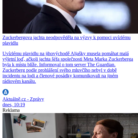
Zuckerbergova jachta neodpověděla na výzvy k pomoci uvízlému
plavidlu
Uvízlému plavidlu na jihovýchodě Aljašky musela pomáhat malá
výletní loď, ačkoli jachta šéfa společnosti Meta Marka Zuckerberga
byla k místu blíže. Informoval o tom server The Guardian.
Zuckerberg podle prohlášení svého mluvčího nebyl v době
incidentu na lodi a členové posádky komunikovali na jiném
rádiovém kanálu.
Aktuálně.cz - Zprávy
dnes, 10:19
Reklama