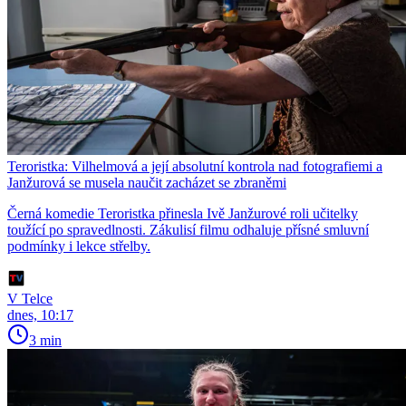
Teroristka: Vilhelmová a její absolutní kontrola nad fotografiemi a
Janžurová se musela naučit zacházet se zbraněmi
Černá komedie Teroristka přinesla Ivě Janžurové roli učitelky
toužící po spravedlnosti. Zákulisí filmu odhaluje přísné smluvní
podmínky i lekce střelby.
V Telce
dnes, 10:17
3 min