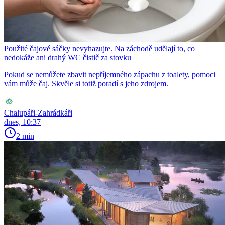
Použité čajové sáčky nevyhazujte. Na záchodě udělají to, co
nedokáže ani drahý WC čistič za stovku
Pokud se nemůžete zbavit nepříjemného zápachu z toalety, pomoci
vám může čaj. Skvěle si totiž poradí s jeho zdrojem.
Chalupáři-Zahrádkáři
dnes, 10:37
2 min