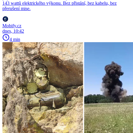
143 wattů elektrického výkonu. Bez přistání, bez kabelu, bez
přerušení mise.
Mobify.cz
dnes, 10:42
4 min