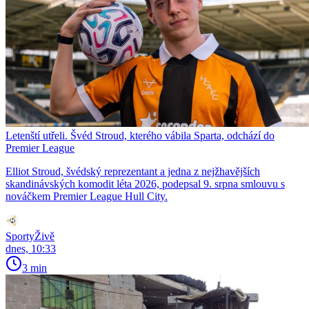
Letenští utřeli. Švéd Stroud, kterého vábila Sparta, odchází do
Premier League
Elliot Stroud, švédský reprezentant a jedna z nejžhavějších
skandinávských komodit léta 2026, podepsal 9. srpna smlouvu s
nováčkem Premier League Hull City.
SportyŽivě
dnes, 10:33
3 min