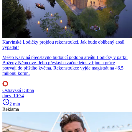
Karvinské Lodičky projdou rekonstrukcí. Jak bude oblíbený areál
vypadat?
Město Karviná představilo budoucí podobu areálu Lodičky v parku
Boženy Němcové. Jeho přestavba začne letos v říjnu a práce
potrvají do příštího května. Rekonstrukce vyjde magistrát na 46,5
milionu korun.
Ostravská Drbna
dnes, 10:34
2 min
Reklama