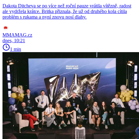
Dakota Ditcheva se po více než roční pauze vrátila vítězně, radost
ale vydržela krátce. Britka přiznala, že už od druhého kola cítila
problém s rukama a nyní znovu nosí dlahy.
MMAMAG.cz
dnes, 10:21
1 min