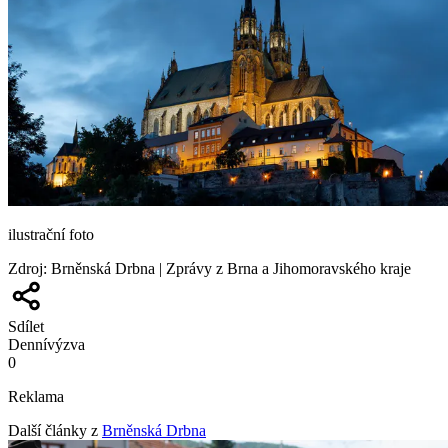
ilustrační foto
Zdroj
:
Brněnská Drbna | Zprávy z Brna a Jihomoravského kraje
Sdílet
Denní
výzva
0
Reklama
Další články z
Brněnská Drbna