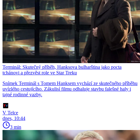
Terminál: Skutečný příběh, Hanksova bulharština jako pocta
tchánovi a přezvěst role ve Star Treku
Snímek Terminál s Tomem Hanksem vychází ze skutečného příběhu
uvízlého cestujícího. Zákulisí filmu odhaluje stavbu falešné haly i
tajné rodinné vazby.
V Telce
dnes, 10:44
3 min