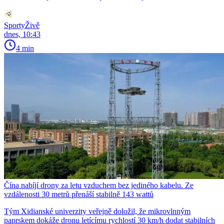
SportyŽivě
dnes, 10:43
4 min
Čína nabíjí drony za letu vzduchem bez jediného kabelu. Ze
vzdálenosti 30 metrů přenáší stabilně 143 wattů
Tým Xidianské univerzity veřejně doložil, že mikrovlnným
paprskem dokáže dronu letícímu rychlostí 30 km/h dodat stabilních