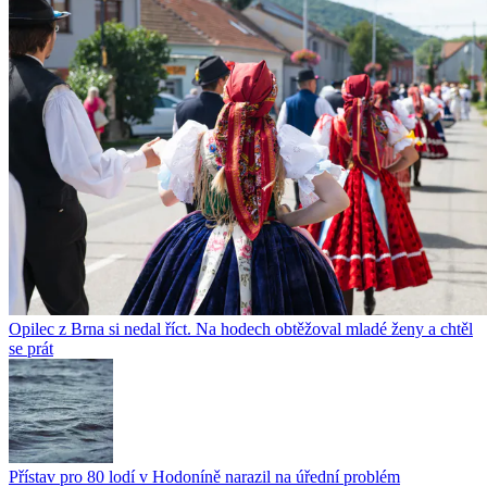
Opilec z Brna si nedal říct. Na hodech obtěžoval mladé ženy a chtěl
se prát
Přístav pro 80 lodí v Hodoníně narazil na úřední problém