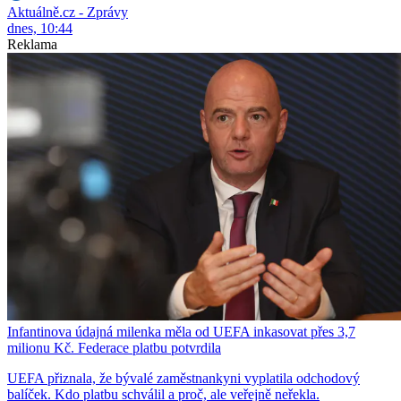
Aktuálně.cz - Zprávy
dnes, 10:44
Reklama
Infantinova údajná milenka měla od UEFA inkasovat přes 3,7
milionu Kč. Federace platbu potvrdila
UEFA přiznala, že bývalé zaměstnankyni vyplatila odchodový
balíček. Kdo platbu schválil a proč, ale veřejně neřekla.