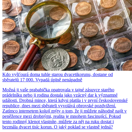
Kdo vyšťourá doma tuhle starou dvacetikorunu, dostane od
sběratelů 17 000. Vypadá úplně nenápadně
Možná ji vaše prababička opatrovala v tajné zásuvce starého
prádelníku nebo ji rodina dostala jako vzácný dar k významné
události. Drobná mince, která kdysi platila i v první československé
republice, dnes mezi sběrateli vyvolává obrovské pozdvižení.
Zatímco internetem kolují mýty o tom, že ji můžete náhodně najít v
peněžence mezi drobnými, realita je mnohem fascinující. Pokud
tento rodinný klenot vlastníte, můžete za něj na ruku dostat i
bezmála dvacet tisíc korun. O jaký poklad se vlastně jedná?