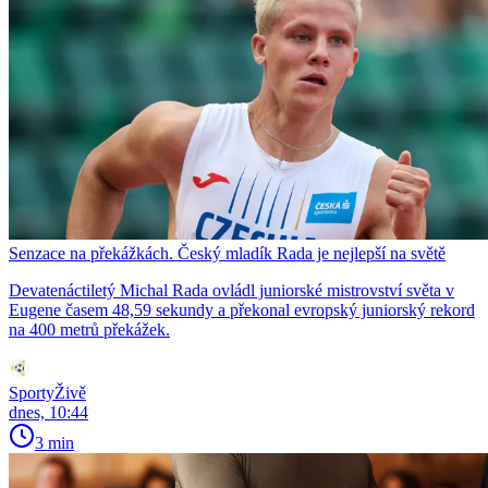
Senzace na překážkách. Český mladík Rada je nejlepší na světě
Devatenáctiletý Michal Rada ovládl juniorské mistrovství světa v
Eugene časem 48,59 sekundy a překonal evropský juniorský rekord
na 400 metrů překážek.
SportyŽivě
dnes, 10:44
3 min