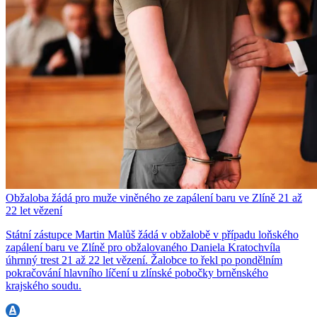
Obžaloba žádá pro muže viněného ze zapálení baru ve Zlíně 21 až
22 let vězení
Státní zástupce Martin Malůš žádá v obžalobě v případu loňského
zapálení baru ve Zlíně pro obžalovaného Daniela Kratochvíla
úhrnný trest 21 až 22 let vězení. Žalobce to řekl po pondělním
pokračování hlavního líčení u zlínské pobočky brněnského
krajského soudu.