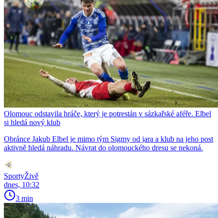
Olomouc odstavila hráče, který je potrestán v sázkařské aféře. Elbel
si hledá nový klub
Obránce Jakub Elbel je mimo tým Sigmy od jara a klub na jeho post
aktivně hledá náhradu. Návrat do olomouckého dresu se nekoná.
SportyŽivě
dnes, 10:32
3 min