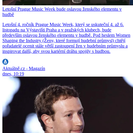
Letošní Prague Music Week bude oslavou ženského elementu v
hudbě
Letošní 4. ročník Prague Music Week, který se uskuteční 4. až 6.
listopadu na Výstavišti Praha a v pražských klubech, bude
především oslavou ženského elementu v hudbě. Pod heslem Women
Shaping the Industry (Ženy, které formují hudební průmysl) chtějí
pořadatelé ocenit stále větší zastoupení žen v hudebním průmyslu a
inspirovat další, aby svou kariérní dráhu spojily s hudbou.
Aktuálně.cz - Magazín
dnes, 10:19