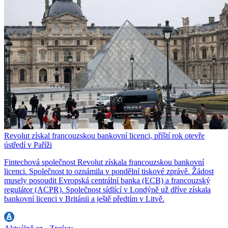
Revolut získal francouzskou bankovní licenci, příští rok otevře
ústředí v Paříži
Fintechová společnost Revolut získala francouzskou bankovní
licenci. Společnost to oznámila v pondělní tiskové zprávě. Žádost
musely posoudit Evropská centrální banka (ECB) a francouzský
regulátor (ACPR). Společnost sídlící v Londýně už dříve získala
bankovní licenci v Británii a ještě předtím v Litvě.