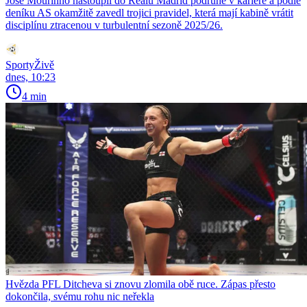
José Mourinho nastoupil do Realu Madrid podruhé v kariéře a podle
deníku AS okamžitě zavedl trojici pravidel, která mají kabině vrátit
disciplínu ztracenou v turbulentní sezoně 2025/26.
SportyŽivě
dnes, 10:23
4 min
Hvězda PFL Ditcheva si znovu zlomila obě ruce. Zápas přesto
dokončila, svému rohu nic neřekla