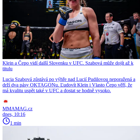
Klein a Čepo vidí další Slovenku v UFC. Szabová může dojít až k
titulu
Lucia Szabová zůstává po výhře nad Lucií Pudilovou neporažená a
drží dva pásy OKTAGONu. Ľudovít Klein i Vlasto Čepo věří, že
má kvalitu uspět také v UFC a dostat se hodně vysoko.
MMAMAG.cz
dnes, 10:16
1 min