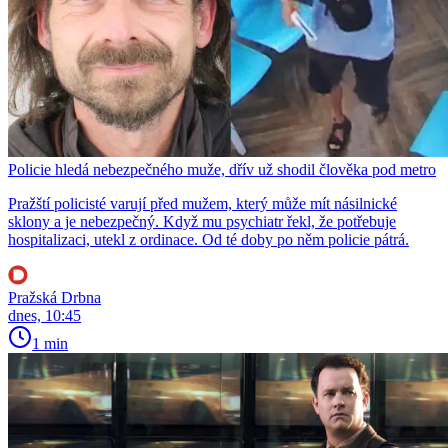
Policie hledá nebezpečného muže, dřív už shodil člověka pod metro
Pražští policisté varují před mužem, který může mít násilnické
sklony a je nebezpečný. Když mu psychiatr řekl, že potřebuje
hospitalizaci, utekl z ordinace. Od té doby po něm policie pátrá.
Pražská Drbna
dnes, 10:45
1 min