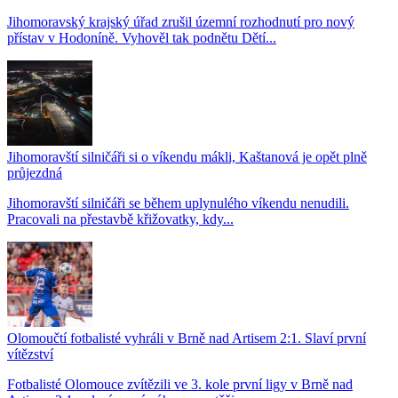
Jihomoravský krajský úřad zrušil územní rozhodnutí pro nový
přístav v Hodoníně. Vyhověl tak podnětu Dětí...
Jihomoravští silničáři si o víkendu mákli, Kaštanová je opět plně
průjezdná
Jihomoravští silničáři se během uplynulého víkendu nenudili.
Pracovali na přestavbě křižovatky, kdy...
Olomoučtí fotbalisté vyhráli v Brně nad Artisem 2:1. Slaví první
vítězství
Fotbalisté Olomouce zvítězili ve 3. kole první ligy v Brně nad