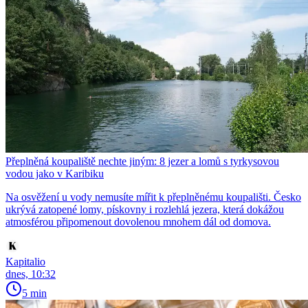
Přeplněná koupaliště nechte jiným: 8 jezer a lomů s tyrkysovou
vodou jako v Karibiku
Na osvěžení u vody nemusíte mířit k přeplněnému koupališti. Česko
ukrývá zatopené lomy, pískovny i rozlehlá jezera, která dokážou
atmosférou připomenout dovolenou mnohem dál od domova.
Kapitalio
dnes, 10:32
5 min