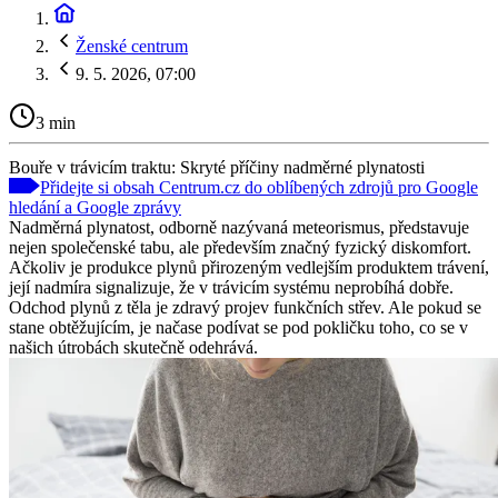
Ženské centrum
9. 5. 2026, 07:00
3 min
Bouře v trávicím traktu: Skryté příčiny nadměrné plynatosti
Přidejte si obsah Centrum.cz do oblíbených zdrojů pro Google
hledání a Google zprávy
Nadměrná plynatost, odborně nazývaná meteorismus, představuje
nejen společenské tabu, ale především značný fyzický diskomfort.
Ačkoliv je produkce plynů přirozeným vedlejším produktem trávení,
její nadmíra signalizuje, že v trávicím systému neprobíhá dobře.
Odchod plynů z těla je zdravý projev funkčních střev. Ale pokud se
stane obtěžujícím, je načase podívat se pod pokličku toho, co se v
našich útrobách skutečně odehrává.