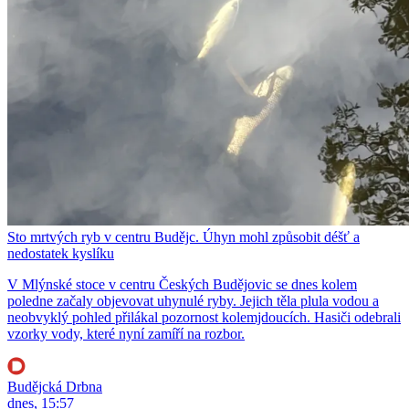
Sto mrtvých ryb v centru Budějc. Úhyn mohl způsobit déšť a
nedostatek kyslíku
V Mlýnské stoce v centru Českých Budějovic se dnes kolem
poledne začaly objevovat uhynulé ryby. Jejich těla plula vodou a
neobvyklý pohled přilákal pozornost kolemjdoucích. Hasiči odebrali
vzorky vody, které nyní zamíří na rozbor.
Budějcká Drbna
dnes, 15:57