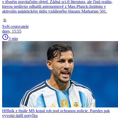
v těsném gravitačním objetí. Žádná sci-fi literatura, ale čistá realita,
kterou nedávno odhalili astronomové z Max-Planck-Institutu v
aktivním galaktickém jádru vzdáleného blazaru Markarian 501.
Svět cestovatele
dnes, 15:55
3 min
Hříšník z finále MS kopal roh pod ochranou policie. Paredes pak
vyvolal další potyčku