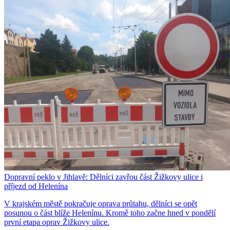
Dopravní peklo v Jihlavě: Dělníci zavřou část Žižkovy ulice i
příjezd od Helenína
V krajském městě pokračuje oprava průtahu, dělníci se opět
posunou o část blíže Helenínu. Kromě toho začne hned v pondělí
první etapa oprav Žižkovy ulice.