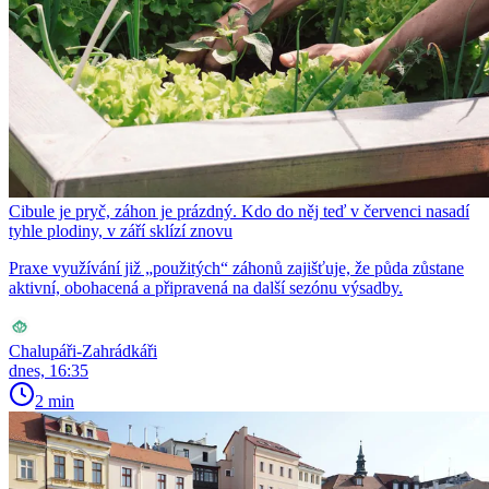
Cibule je pryč, záhon je prázdný. Kdo do něj teď v červenci nasadí
tyhle plodiny, v září sklízí znovu
Praxe využívání již „použitých“ záhonů zajišťuje, že půda zůstane
aktivní, obohacená a připravená na další sezónu výsadby.
Chalupáři-Zahrádkáři
dnes, 16:35
2 min