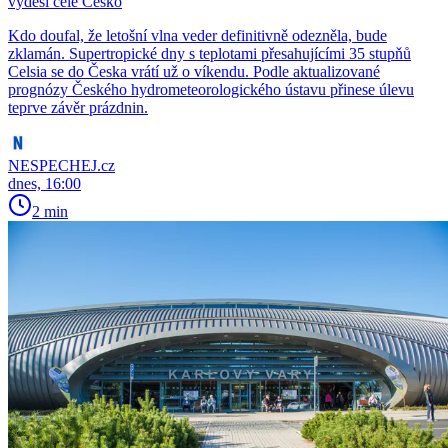
vyděsí celé Česko
Kdo doufal, že letošní vlna veder definitivně odezněla, bude
zklamán. Supertropické dny s teplotami přesahujícími 35 stupňů
Celsia se do Česka vrátí už o víkendu. Podle aktualizované
prognózy Českého hydrometeorologického ústavu přinese úlevu
teprve závěr prázdnin.
NESPECHEJ.cz
dnes, 16:00
2 min