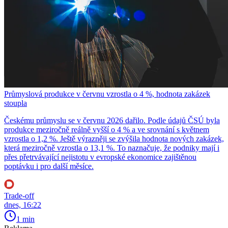
Průmyslová produkce v červnu vzrostla o 4 %, hodnota zakázek
stoupla
Českému průmyslu se v červnu 2026 dařilo. Podle údajů ČSÚ byla
produkce meziročně reálně vyšší o 4 % a ve srovnání s květnem
vzrostla o 1,2 %. Ještě výrazněji se zvýšila hodnota nových zakázek,
která meziročně vzrostla o 13,1 %. To naznačuje, že podniky mají i
přes přetrvávající nejistotu v evropské ekonomice zajištěnou
poptávku i pro další měsíce.
Trade-off
dnes, 16:22
1 min