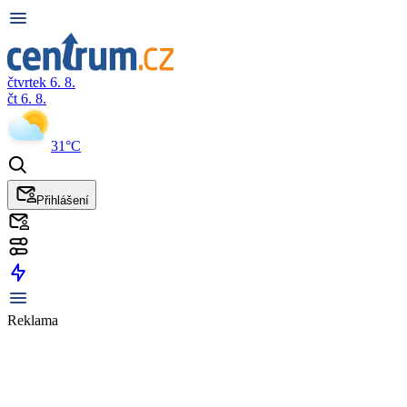
čtvrtek 6. 8.
čt 6. 8.
31°C
Přihlášení
Reklama