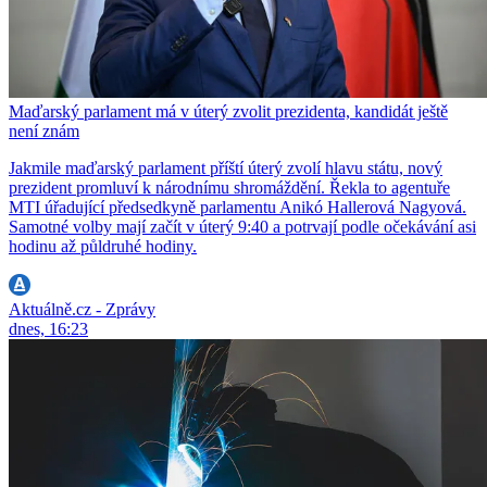
Maďarský parlament má v úterý zvolit prezidenta, kandidát ještě
není znám
Jakmile maďarský parlament příští úterý zvolí hlavu státu, nový
prezident promluví k národnímu shromáždění. Řekla to agentuře
MTI úřadující předsedkyně parlamentu Anikó Hallerová Nagyová.
Samotné volby mají začít v úterý 9:40 a potrvají podle očekávání asi
hodinu až půldruhé hodiny.
Aktuálně.cz - Zprávy
dnes, 16:23