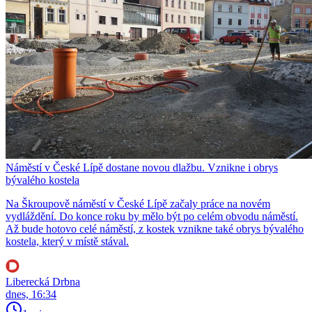
Náměstí v České Lípě dostane novou dlažbu. Vznikne i obrys
bývalého kostela
Na Škroupově náměstí v České Lípě začaly práce na novém
vydláždění. Do konce roku by mělo být po celém obvodu náměstí.
Až bude hotovo celé náměstí, z kostek vznikne také obrys bývalého
kostela, který v místě stával.
Liberecká Drbna
dnes, 16:34