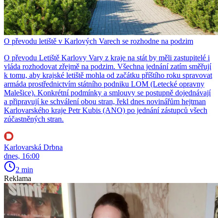
O převodu letiště v Karlových Varech se rozhodne na podzim
O převodu Letiště Karlovy Vary z kraje na stát by měli zastupitelé i
vláda rozhodovat zřejmě na podzim. Všechna jednání zatím směřují
k tomu, aby krajské letiště mohla od začátku příštího roku spravovat
armáda prostřednictvím státního podniku LOM (Letecké opravny
Malešice). Konkrétní podmínky a smlouvy se postupně dojednávají
a připravují ke schválení obou stran, řekl dnes novinářům hejtman
Karlovarského kraje Petr Kubis (ANO) po jednání zástupců všech
zúčastněných stran.
Karlovarská Drbna
dnes, 16:00
2 min
Reklama