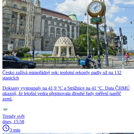
Česko zažívá mimořádný rok: teplotní rekordy padly už na 132
stanicích
Doksany vystoupaly na 41,9 °C a Strážnice na 41 °C. Data ČHMÚ
ukazují, že letošní vedra přepisovala dlouhé řady měření napříč
zemí.
Trendy svět
dnes, 15:58
3 min