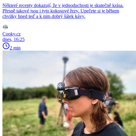
Některé recepty dokazují, že v jednoduchosti je skutečně krása.
Přesně takové jsou i tyto kokosové řezy. Upečete si je během
chvilky hned teď a k nim dobrý šálek kávy.
Cooky.cz
dnes, 16:25
2 min