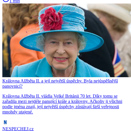
1 min
Královna Alžběta II. a její největší úspěchy. Byla nejúspěšnější
panovnicí?
Královna Alžběta II. vládla Velké Británii 70 let. Díky tomu se
zařadila mezi nejdéle panující krále a královny. Ačkoliv ji všichni
podle jména znají, její největší úspěchy zůstávají širší veřejnosti
mnohdy utajené.
NESPECHEJ.cz