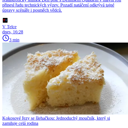
přinesl řadu technických výzev. Pozadí natáčení odkrývá tajné
úpravy scénáře i posměch vědců.
V Telce
dnes, 16:28
3 min
Kokosové řezy se šlehačkou: Jednoduchý moučník, který si
zamiluje celá rodina