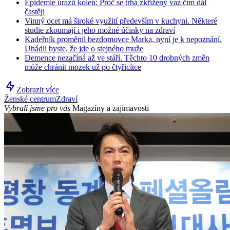
Epidemie úrazů kolen: Proč se trhá zkřížený vaz čím dál
častěji
Vinný ocet má široké využití především v kuchyni. Některé
studie zkoumají i jeho možné účinky na zdraví
Kadeřník proměnil bezdomovce Marka, nyní je k nepoznání.
Uhádli byste, že jde o stejného muže
Demence nezačíná až ve stáří. Těchto 10 drobných změn
může chránit mozek už po čtyřicítce
Zobrazit více
Ženské centrum
Zdraví
Vybrali jsme pro vás
Magazíny a zajímavosti