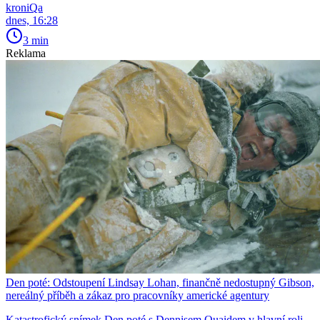
kroniQa
dnes, 16:28
3 min
Reklama
Den poté: Odstoupení Lindsay Lohan, finančně nedostupný Gibson,
nereálný příběh a zákaz pro pracovníky americké agentury
Katastrofický snímek Den poté s Dennisem Quaidem v hlavní roli