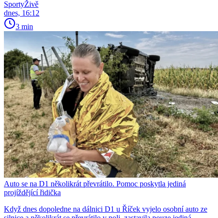
SportyŽivě
dnes, 16:12
3 min
Auto se na D1 několikrát převrátilo. Pomoc poskytla jediná
projíždějící řidička
Když dnes dopoledne na dálnici D1 u Říček vyjelo osobní auto ze
silnice a několikrát se převrátilo v poli, zastavila pouze jediná