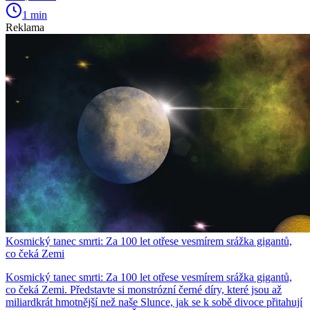
1 min
Reklama
Kosmický tanec smrti: Za 100 let otřese vesmírem srážka gigantů,
co čeká Zemi
Kosmický tanec smrti: Za 100 let otřese vesmírem srážka gigantů,
co čeká Zemi. Představte si monstrózní černé díry, které jsou až
miliardkrát hmotnější než naše Slunce, jak se k sobě divoce přitahují