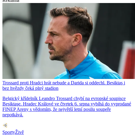
Reklama
Trossard proti Hradci hrát nebude a Darida si oddechl. Beşiktaş i
bez hvězdy čeká plný stadion
Belgický křídelník Leandro Trossard chybí na evropské soupisce
Beşiktaşe. Hradec Králové ve čtvrtek 6. srpna vybíhá do vyprodané
FINEP Areny s vědomím, že největší letní posilu soupeře
nepotkává.
SportyŽivě