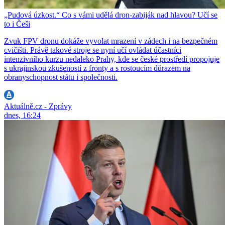
„Pudová úzkost.“ Co s vámi udělá dron-zabiják nad hlavou? Učí se
to i Češi
Zvuk FPV dronu dokáže vyvolat mrazení v zádech i na bezpečném
cvičišti. Právě takové stroje se nyní učí ovládat účastníci
intenzivního kurzu nedaleko Prahy, kde se české prostředí propojuje
s ukrajinskou zkušeností z fronty a s rostoucím důrazem na
obranyschopnost státu i společnosti.
Aktuálně.cz - Zprávy
dnes, 16:24