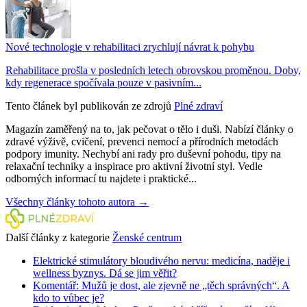
Nové technologie v rehabilitaci zrychlují návrat k pohybu
Rehabilitace prošla v posledních letech obrovskou proměnou. Doby,
kdy regenerace spočívala pouze v pasivním...
Tento článek byl publikován ze zdrojů
Plné zdraví
Magazín zaměřený na to, jak pečovat o tělo i duši. Nabízí články o
zdravé výživě, cvičení, prevenci nemocí a přírodních metodách
podpory imunity. Nechybí ani rady pro duševní pohodu, tipy na
relaxační techniky a inspirace pro aktivní životní styl. Vedle
odborných informací tu najdete i praktické...
Všechny články tohoto autora →
Další články z kategorie
Ženské centrum
Elektrické stimulátory bloudivého nervu: medicína, naděje i
wellness byznys. Dá se jim věřit?
Komentář: Mužů je dost, ale zjevně ne „těch správných“. A
kdo to vůbec je?