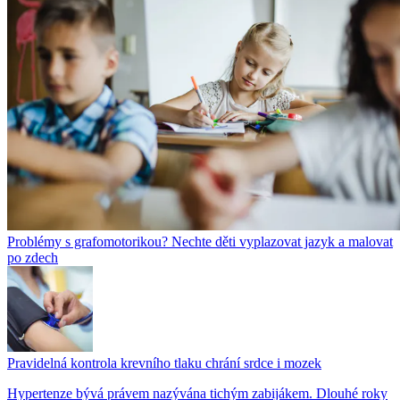
Problémy s grafomotorikou? Nechte děti vyplazovat jazyk a malovat
po zdech
Pravidelná kontrola krevního tlaku chrání srdce i mozek
Hypertenze bývá právem nazývána tichým zabijákem. Dlouhé roky