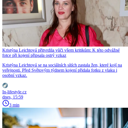
Kristýna Leichtová přitvrdila vůči všem kritikům: K této odvážné
fotce při kojení připsala ostrý vzkaz
Kristýna Leichtová se na sociálních sítích zastala žen, které kojí na
veřejnosti. Před Světovým týdnem kojení přidala fotku z vlaku i
osobní vzkaz.
In-lifestyle.cz
dnes, 15:59
3 min