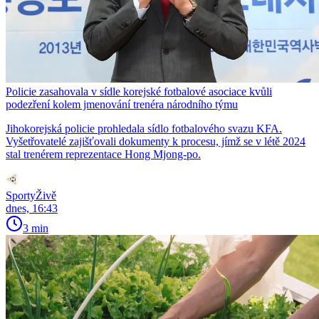
Policie zasahovala v sídle korejské fotbalové asociace kvůli
podezření kolem jmenování trenéra národního týmu
Jihokorejská policie prohledala sídlo fotbalového svazu KFA.
Vyšetřovatelé zajišťovali dokumenty k procesu, jímž se v létě 2024
stal trenérem reprezentace Hong Mjong-po.
SportyŽivě
dnes, 16:43
3 min