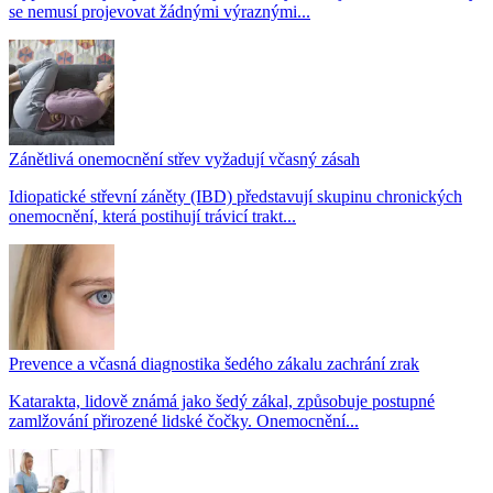
se nemusí projevovat žádnými výraznými...
Zánětlivá onemocnění střev vyžadují včasný zásah
Idiopatické střevní záněty (IBD) představují skupinu chronických
onemocnění, která postihují trávicí trakt...
Prevence a včasná diagnostika šedého zákalu zachrání zrak
Katarakta, lidově známá jako šedý zákal, způsobuje postupné
zamlžování přirozené lidské čočky. Onemocnění...