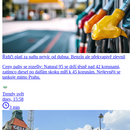
Řidiči platí za naftu nejvíc od dubna. Benzín ale překvapivě zlevnil
Ceny paliv se rozešly: Natural 95 se drží těsně nad 42 korunami,
zatímco diesel po dalším skoku míří k 45 korunám. Nejlevněji se
tankuje mimo Prahu.
Trendy svět
dnes, 15:58
3 min