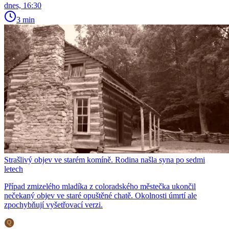
dnes, 16:30
3 min
Strašlivý objev ve starém komíně. Rodina našla syna po sedmi
letech
Případ zmizelého mladíka z coloradského městečka ukončil
nečekaný objev ve staré opuštěné chatě. Okolnosti úmrtí ale
zpochybňují vyšetřovací verzi.