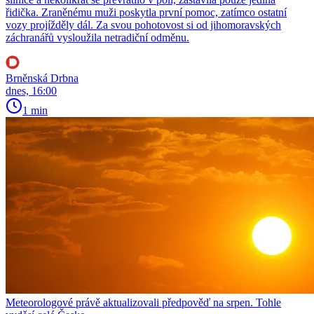
řidička. Zraněnému muži poskytla první pomoc, zatímco ostatní
vozy projížděly dál. Za svou pohotovost si od jihomoravských
záchranářů vysloužila netradiční odměnu.
Brněnská Drbna
dnes, 16:00
1 min
Meteorologové právě aktualizovali předpověď na srpen. Tohle