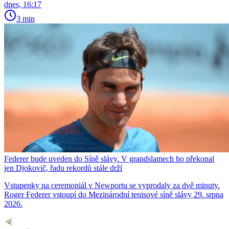
dnes, 16:17
3 min
Federer bude uveden do Síně slávy. V grandslamech ho překonal
jen Djokovič, řadu rekordů stále drží
Vstupenky na ceremoniál v Newportu se vyprodaly za dvě minuty.
Roger Federer vstoupí do Mezinárodní tenisové síně slávy 29. srpna
2026.