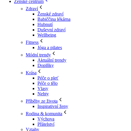
Ženské centrum
Zdraví
Ženské zdraví
Babiččina lékárna
Hubnutí
Duševní zdraví
Wellbeing
Fitness
Jóga a pilates
Módní trendy
Aktuální trendy
Doplňky
Krása
Péče o pleť
Péče o tělo
Vlasy
Nehty
Příběhy ze života
Inspirativní ženy
Rodina & komunita
Výchova
Přátelství
Vztahy