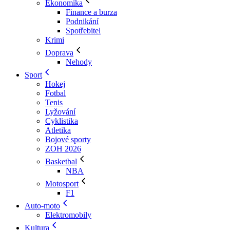
Ekonomika
Finance a burza
Podnikání
Spotřebitel
Krimi
Doprava
Nehody
Sport
Hokej
Fotbal
Tenis
Lyžování
Cyklistika
Atletika
Bojové sporty
ZOH 2026
Basketbal
NBA
Motosport
F1
Auto-moto
Elektromobily
Kultura