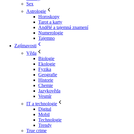
Sex
Astrologie
Horoskopy
Tarot a karty
Andělé a tajemná znamení
Numerologie
Tajemno
Zajímavosti
Věda
Biologie
Ekologie
Fyzika
Geografie
Historie
Chemie
Jazykověda
Vesmír
IT a technologie
Digital
Mobil
Technologie
Trendy
True crime