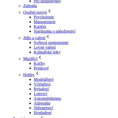
Pro hospodyňky
Zahrada
Osobní rozvoj
Psychologie
Management
Kariéra
Spiritualita a náboženství
Jídlo a vaření
Světová gastronomie
Levné vaření
Kulinářské triky
Mazlíčci
Kočky
Pejskové
Hobby
Modelářství
Včelařství
Rybaření
Letectví
Automobilismus
Adrenalin
Sběratelství
Houbaření