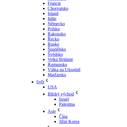
Francie
Chorvatsko
Island
Itálie
Německo
Polsko
Rakousko
Řecko
Rusko
Španělsko
Švédsko
Velká Británie
Rumunsko
Válka na Ukrajině
Maďarsko
Svět
USA
Blízký východ
Izrael
Palestina
Asie
Čína
Jižní Korea