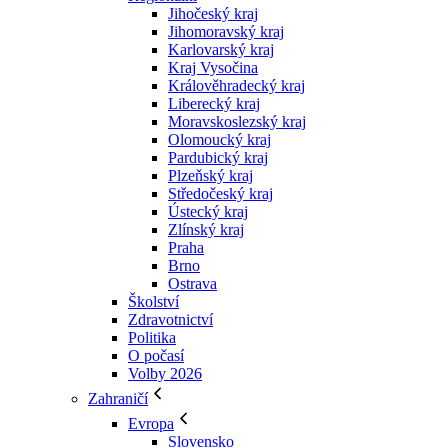
Jihočeský kraj
Jihomoravský kraj
Karlovarský kraj
Kraj Vysočina
Králověhradecký kraj
Liberecký kraj
Moravskoslezský kraj
Olomoucký kraj
Pardubický kraj
Plzeňský kraj
Středočeský kraj
Ústecký kraj
Zlínský kraj
Praha
Brno
Ostrava
Školství
Zdravotnictví
Politika
O počasí
Volby 2026
Zahraničí
Evropa
Slovensko