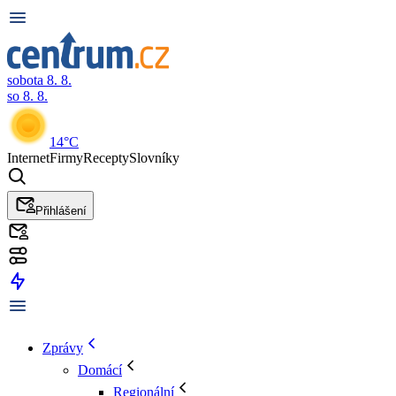
sobota 8. 8.
so 8. 8.
14°C
Internet
Firmy
Recepty
Slovníky
Přihlášení
Zprávy
Domácí
Regionální