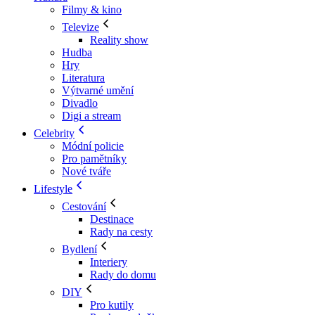
Filmy & kino
Televize
Reality show
Hudba
Hry
Literatura
Výtvarné umění
Divadlo
Digi a stream
Celebrity
Módní policie
Pro pamětníky
Nové tváře
Lifestyle
Cestování
Destinace
Rady na cesty
Bydlení
Interiery
Rady do domu
DIY
Pro kutily