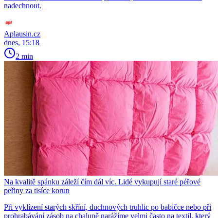
nadechnout.
Aplausin.cz
dnes, 15:18
2 min
Na kvalitě spánku záleží čím dál víc. Lidé vykupují staré péřové
peřiny za tisíce korun
Při vyklízení starých skříní, duchnových truhlic po babičce nebo při
prohrabávání zásob na chalupě narážíme velmi často na textil, který