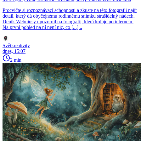
Procvičte si rozpoznávací schopnosti a zkuste na této fotografii najít
detail, který dá obyčejnému rodinnému snímku strašidelný nádech.
Deník Webniusy upozornil na fotografii, která koluje po internetu.
Na první pohled na ní není nic, co [...]...
Světkreativity
dnes, 15:07
2 min