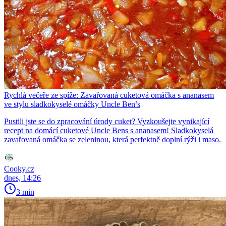
Rychlá večeře ze spíže: Zavařovaná cuketová omáčka s ananasem
ve stylu sladkokyselé omáčky Uncle Ben’s
Pustili jste se do zpracování úrody cuket? Vyzkoušejte vynikající
recept na domácí cuketové Uncle Bens s ananasem! Sladkokyselá
zavařovaná omáčka se zeleninou, která perfektně doplní rýži i maso.
Cooky.cz
dnes, 14:26
3 min