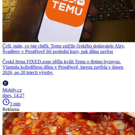
Češi, máte, co jste chtěli. Temu zničilo českého dodavatele Alzy.
Švadleny v Prostějově šijí poslední kusy, pak dílnu zavřou
Česká firma FIXED.zone přišla kvůli Temu o třetinu byznysu.
Vlastnila kožedělnou dílnu v Prostějově, kterou zavřela v únoru
2026, po 20 letech výroby.
Mobify.cz
dnes, 14:27
3 min
Reklama