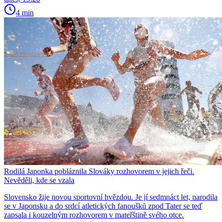
4 min
Rodilá Japonka pobláznila Slováky rozhovorem v jejich řeči.
Nevěděli, kde se vzala
Slovensko žije novou sportovní hvězdou. Je jí sedmnáct let, narodila
se v Japonsku a do srdcí atletických fanoušků zpod Tater se teď
zapsala i kouzelným rozhovorem v mateřštině svého otce.