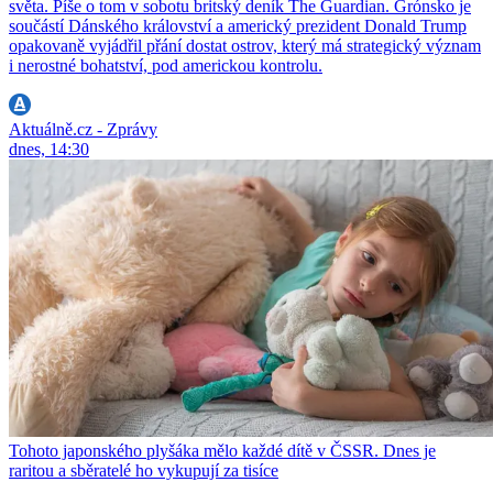
světa. Píše o tom v sobotu britský deník The Guardian. Grónsko je
součástí Dánského království a americký prezident Donald Trump
opakovaně vyjádřil přání dostat ostrov, který má strategický význam
i nerostné bohatství, pod americkou kontrolu.
Aktuálně.cz - Zprávy
dnes, 14:30
Tohoto japonského plyšáka mělo každé dítě v ČSSR. Dnes je
raritou a sběratelé ho vykupují za tisíce