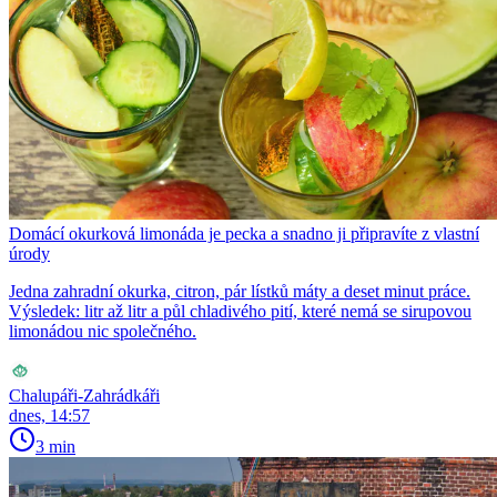
Domácí okurková limonáda je pecka a snadno ji připravíte z vlastní
úrody
Jedna zahradní okurka, citron, pár lístků máty a deset minut práce.
Výsledek: litr až litr a půl chladivého pití, které nemá se sirupovou
limonádou nic společného.
Chalupáři-Zahrádkáři
dnes, 14:57
3 min