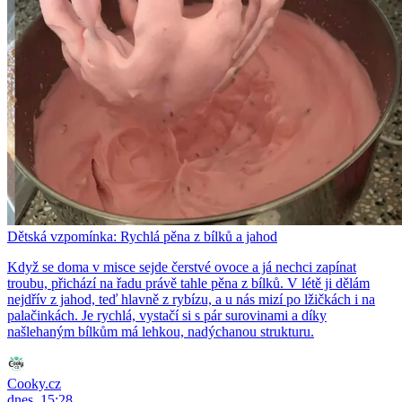
Dětská vzpomínka: Rychlá pěna z bílků a jahod
Když se doma v misce sejde čerstvé ovoce a já nechci zapínat
troubu, přichází na řadu právě tahle pěna z bílků. V létě ji dělám
nejdřív z jahod, teď hlavně z rybízu, a u nás mizí po lžičkách i na
palačinkách. Je rychlá, vystačí si s pár surovinami a díky
našlehaným bílkům má lehkou, nadýchanou strukturu.
Cooky.cz
dnes, 15:28