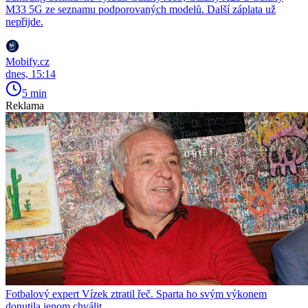
M33 5G ze seznamu podporovaných modelů. Další záplata už
nepřijde.
Mobify.cz
dnes, 15:14
5 min
Reklama
Fotbalový expert Vízek ztratil řeč. Sparta ho svým výkonem
donutila jenom chválit