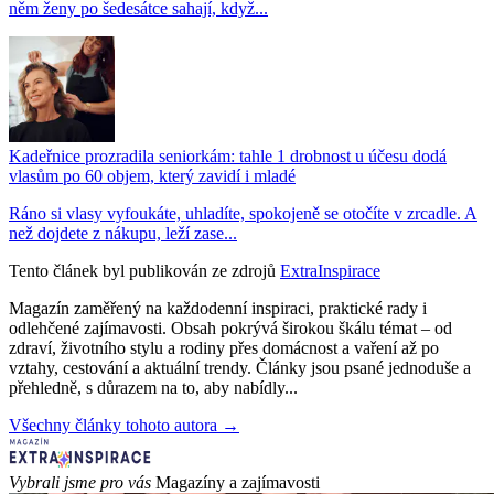
něm ženy po šedesátce sahají, když...
Kadeřnice prozradila seniorkám: tahle 1 drobnost u účesu dodá
vlasům po 60 objem, který zavidí i mladé
Ráno si vlasy vyfoukáte, uhladíte, spokojeně se otočíte v zrcadle. A
než dojdete z nákupu, leží zase...
Tento článek byl publikován ze zdrojů
ExtraInspirace
Magazín zaměřený na každodenní inspiraci, praktické rady i
odlehčené zajímavosti. Obsah pokrývá širokou škálu témat – od
zdraví, životního stylu a rodiny přes domácnost a vaření až po
vztahy, cestování a aktuální trendy. Články jsou psané jednoduše a
přehledně, s důrazem na to, aby nabídly...
Všechny články tohoto autora →
Vybrali jsme pro vás
Magazíny a zajímavosti