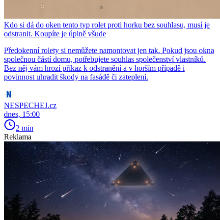
Kdo si dá do oken tento typ rolet proti horku bez souhlasu, musí je
odstranit. Koupíte je úplně všude
Předokenní rolety si nemůžete namontovat jen tak. Pokud jsou okna
společnou částí domu, potřebujete souhlas společenství vlastníků.
Bez něj vám hrozí příkaz k odstranění a v horším případě i
povinnost uhradit škody na fasádě či zateplení.
NESPECHEJ.cz
dnes, 15:00
2 min
Reklama