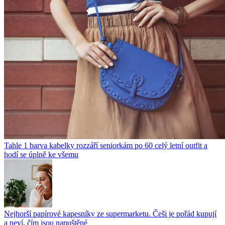
Tahle 1 barva kabelky rozzáří seniorkám po 60 celý letní outfit a
hodí se úplně ke všemu
Nejhorší papírové kapesníky ze supermarketu. Češi je pořád kupují
a neví, čím jsou napuštěné