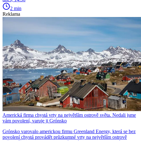
2 min
Reklama
Americká firma chystá vrty na největším ostrově světa. Nedali jsme
vám povolení, varuje ji Grónsko
Grónsko varovalo americkou firmu Greenland Energy, která se bez
povolení chystá provádět průzkumné vrty na největším ostrově