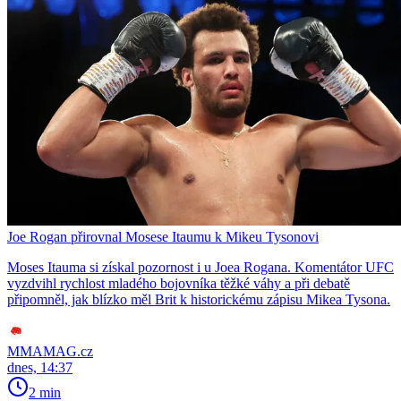
Joe Rogan přirovnal Mosese Itaumu k Mikeu Tysonovi
Moses Itauma si získal pozornost i u Joea Rogana. Komentátor UFC
vyzdvihl rychlost mladého bojovníka těžké váhy a při debatě
připomněl, jak blízko měl Brit k historickému zápisu Mikea Tysona.
MMAMAG.cz
dnes, 14:37
2 min