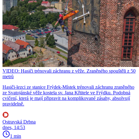
VIDEO: Hasiči trénovali záchranu z věže. Zraněného spouštěli z 50
metrů
Hasiči-lezci ze stanice Frýdek-Místek trénovali záchranu zraněného
ze Svatojánské věže kostela sv. Jana Křtitele ve Frýdku. Podobná
cvičení, která je mají připravit na komplikované zásahy, absolvují
pravidelně.
Ostravská Drbna
dnes, 14:53
1 min