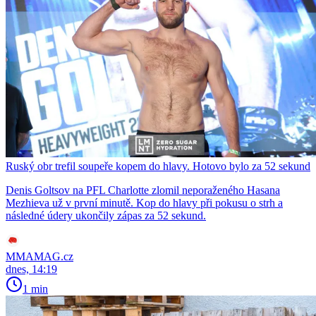
Ruský obr trefil soupeře kopem do hlavy. Hotovo bylo za 52 sekund
Denis Goltsov na PFL Charlotte zlomil neporaženého Hasana
Mezhieva už v první minutě. Kop do hlavy při pokusu o strh a
následné údery ukončily zápas za 52 sekund.
MMAMAG.cz
dnes, 14:19
1 min