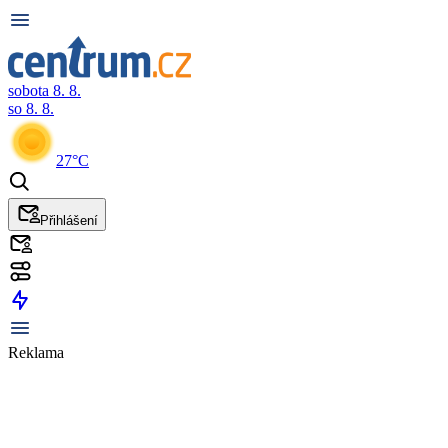
sobota 8. 8.
so 8. 8.
27°C
Přihlášení
Reklama