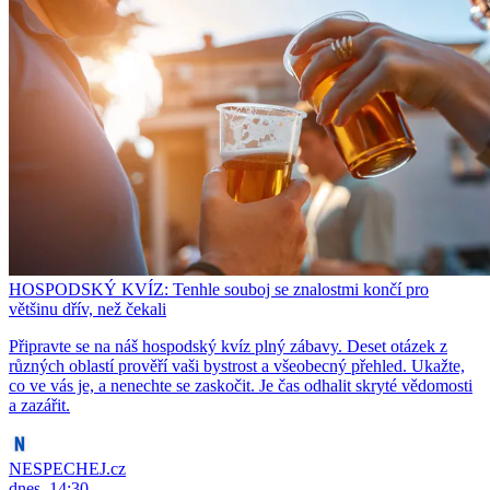
HOSPODSKÝ KVÍZ: Tenhle souboj se znalostmi končí pro
většinu dřív, než čekali
Připravte se na náš hospodský kvíz plný zábavy. Deset otázek z
různých oblastí prověří vaši bystrost a všeobecný přehled. Ukažte,
co ve vás je, a nenechte se zaskočit. Je čas odhalit skryté vědomosti
a zazářit.
NESPECHEJ.cz
dnes, 14:30