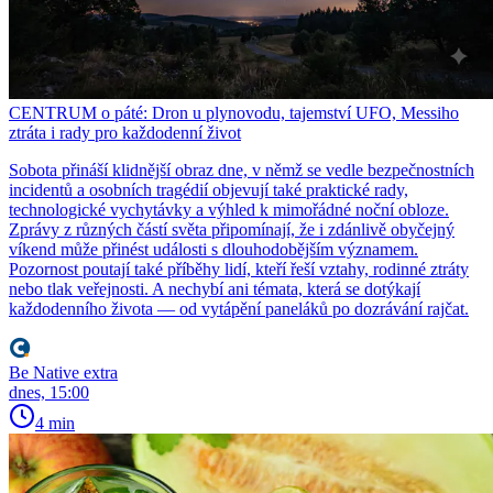
CENTRUM o páté: Dron u plynovodu, tajemství UFO, Messiho
ztráta i rady pro každodenní život
Sobota přináší klidnější obraz dne, v němž se vedle bezpečnostních
incidentů a osobních tragédií objevují také praktické rady,
technologické vychytávky a výhled k mimořádné noční obloze.
Zprávy z různých částí světa připomínají, že i zdánlivě obyčejný
víkend může přinést události s dlouhodobějším významem.
Pozornost poutají také příběhy lidí, kteří řeší vztahy, rodinné ztráty
nebo tlak veřejnosti. A nechybí ani témata, která se dotýkají
každodenního života — od vytápění paneláků po dozrávání rajčat.
Be Native extra
dnes, 15:00
4 min