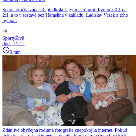
Sparta otočila zápas 3. předkola Ligy mistrů proti Lyonu z 0:1 na
2:1, a to v sestavě bez Haraslína v základu. Ladislav Vízek z toho
byl paf.
SportyŽivě
dnes, 15:12
3 min
Zdánlivě obyčejná rodinná fotografie znepokojila internet. Pokud
máte bystrý zrak, všimnete si detailu, který vám nažene husí kůži