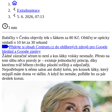
ExtraInspirace
5. 6. 2026, 07:13
3 min
Babičky v Česku objevily trik s šátkem za 80 Kč. Obličej se opticky
omladí o 10 let za 30 sekund
Přidejte si obsah Centrum.cz do oblíbených zdrojů pro Google
hledání a Google zprávy
Žádné zázračné sérum to není a kus látky vrásky nesmaže. Přesto na
tom slibu něco pravdy je – existuje jednoduchý princip, díky
kterému tvář během chvilky působí svěžeji a odpočatěji.
Nepotřebujete k němu salon ani drahý krém, jen kousek látky, který
nejspíš máte doma ve skříni. A když ho nemáte, pořídíte ho za pár
desítek korun.