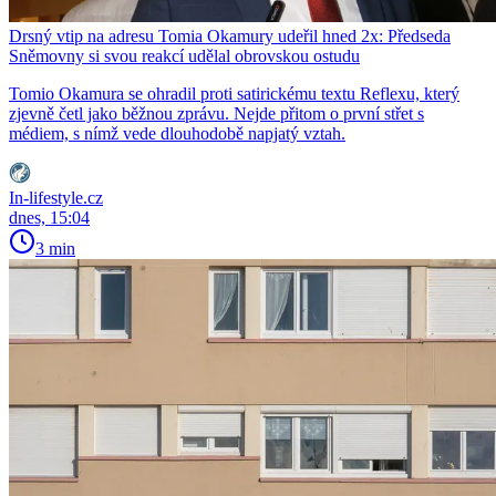
Drsný vtip na adresu Tomia Okamury udeřil hned 2x: Předseda
Sněmovny si svou reakcí udělal obrovskou ostudu
Tomio Okamura se ohradil proti satirickému textu Reflexu, který
zjevně četl jako běžnou zprávu. Nejde přitom o první střet s
médiem, s nímž vede dlouhodobě napjatý vztah.
In-lifestyle.cz
dnes, 15:04
3 min