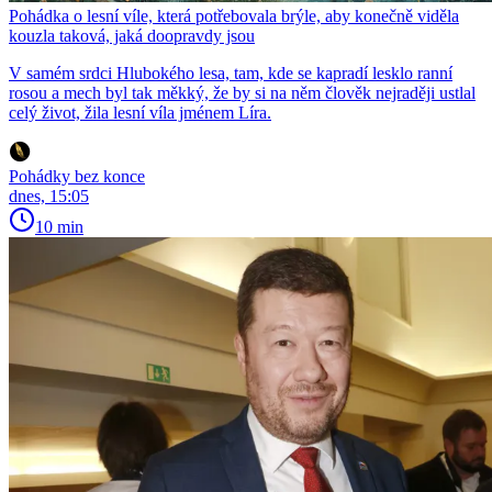
Pohádka o lesní víle, která potřebovala brýle, aby konečně viděla
kouzla taková, jaká doopravdy jsou
V samém srdci Hlubokého lesa, tam, kde se kapradí lesklo ranní
rosou a mech byl tak měkký, že by si na něm člověk nejraději ustlal
celý život, žila lesní víla jménem Líra.
Pohádky bez konce
dnes, 15:05
10 min