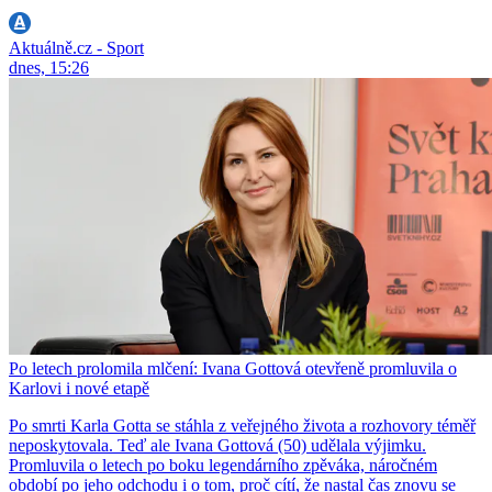
Aktuálně.cz - Sport
dnes, 15:26
Po letech prolomila mlčení: Ivana Gottová otevřeně promluvila o
Karlovi i nové etapě
Po smrti Karla Gotta se stáhla z veřejného života a rozhovory téměř
neposkytovala. Teď ale Ivana Gottová (50) udělala výjimku.
Promluvila o letech po boku legendárního zpěváka, náročném
období po jeho odchodu i o tom, proč cítí, že nastal čas znovu se