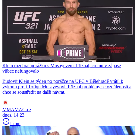
Klein rozebral porážku s Musayevem. Přiznal, co mu v zápase
vůbec nefungovalo
Ľudovít Klein se týden po porážce na UFC v Bělehradě vrátil k
výkonu proti Tofiqu Musayevovi. Přiznal problémy se vzdáleností a
chce se soustředit na další návrat.
MMAMAG.cz
dnes, 14:23
1 min