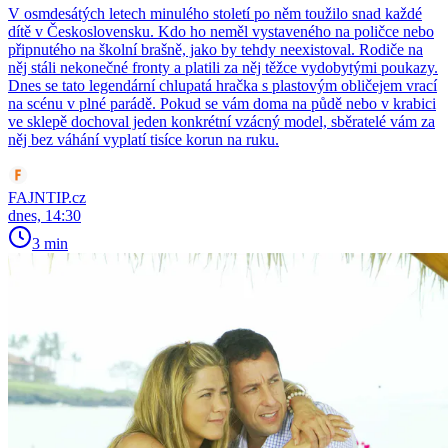
V osmdesátých letech minulého století po něm toužilo snad každé
dítě v Československu. Kdo ho neměl vystaveného na poličce nebo
připnutého na školní brašně, jako by tehdy neexistoval. Rodiče na
něj stáli nekonečné fronty a platili za něj těžce vydobytými poukazy.
Dnes se tato legendární chlupatá hračka s plastovým obličejem vrací
na scénu v plné parádě. Pokud se vám doma na půdě nebo v krabici
ve sklepě dochoval jeden konkrétní vzácný model, sběratelé vám za
něj bez váhání vyplatí tisíce korun na ruku.
FAJNTIP.cz
dnes, 14:30
3 min