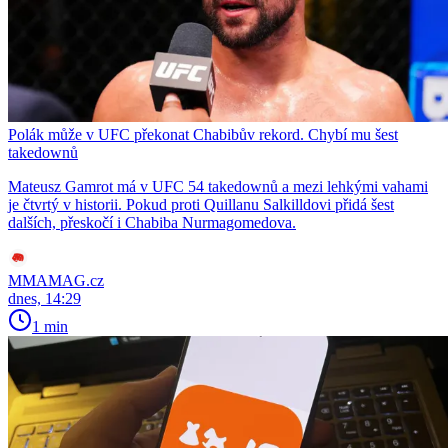
Polák může v UFC překonat Chabibův rekord. Chybí mu šest
takedownů
Mateusz Gamrot má v UFC 54 takedownů a mezi lehkými vahami
je čtvrtý v historii. Pokud proti Quillanu Salkilldovi přidá šest
dalších, přeskočí i Chabiba Nurmagomedova.
MMAMAG.cz
dnes, 14:29
1 min