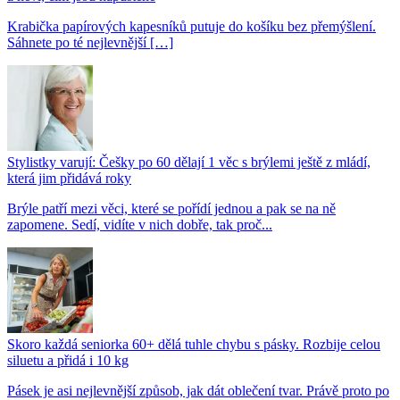
Krabička papírových kapesníků putuje do košíku bez přemýšlení.
Sáhnete po té nejlevnější […]
Stylistky varují: Češky po 60 dělají 1 věc s brýlemi ještě z mládí,
která jim přidává roky
Brýle patří mezi věci, které se pořídí jednou a pak se na ně
zapomene. Sedí, vidíte v nich dobře, tak proč...
Skoro každá seniorka 60+ dělá tuhle chybu s pásky. Rozbije celou
siluetu a přidá i 10 kg
Pásek je asi nejlevnější způsob, jak dát oblečení tvar. Právě proto po