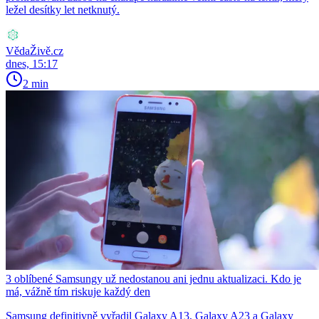
ležel desítky let netknutý.
VědaŽivě.cz
dnes, 15:17
2 min
3 oblíbené Samsungy už nedostanou ani jednu aktualizaci. Kdo je
má, vážně tím riskuje každý den
Samsung definitivně vyřadil Galaxy A13, Galaxy A23 a Galaxy