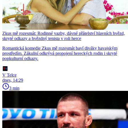
Zkus mě rozesmát: Rodinné vazby, dávné přátelství hlavních hvězd,
skryté odkazy a hvězdný tenista v roli herce
Romantická komedie Zkus mě rozesmát baví diváky havajským
prostředím. Zákulisí odkrývá propojení hereckých rodin i skryté
popkulturní odkazy.
V Telce
dnes, 14:29
3 min