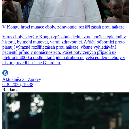
V Kongu hrozí mutace eboly, zdravotníci rozšíří zásah proti nákaze
Virus eboly, který v Kongu způsobuje jednu z nejhorších epidemií v
historii, by mohl mutovat, varují zdravotníci. Afričtí odborníci proto
plánují výrazně rozšířit zásah proti nákaze, včetně vyhledávání
pacientů přímo v domácnostech. Počet potvrzených případů už
překročil 4000 a podle úřadů jde o druhou největší epidemii eboly v
historii, uvedl list The Guardian.
Aktuálně.cz - Zprávy
6. 8. 2026, 19:38
Reklama