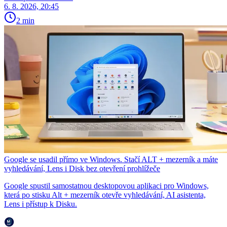
6. 8. 2026, 20:45
2 min
Google se usadil přímo ve Windows. Stačí ALT + mezerník a máte
vyhledávání, Lens i Disk bez otevření prohlížeče
Google spustil samostatnou desktopovou aplikaci pro Windows,
která po stisku Alt + mezerník otevře vyhledávání, AI asistenta,
Lens i přístup k Disku.