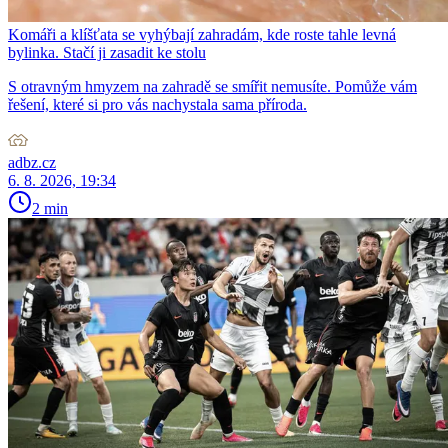
Komáři a klíšťata se vyhýbají zahradám, kde roste tahle levná
bylinka. Stačí ji zasadit ke stolu
S otravným hmyzem na zahradě se smířit nemusíte. Pomůže vám
řešení, které si pro vás nachystala sama příroda.
adbz.cz
6. 8. 2026, 19:34
2 min