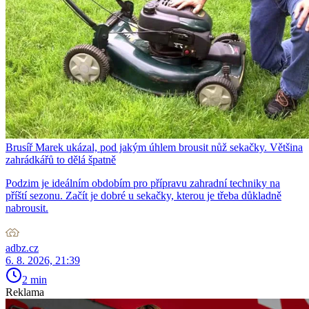
Brusíř Marek ukázal, pod jakým úhlem brousit nůž sekačky. Většina
zahrádkářů to dělá špatně
Podzim je ideálním obdobím pro přípravu zahradní techniky na
příští sezonu. Začít je dobré u sekačky, kterou je třeba důkladně
nabrousit.
adbz.cz
6. 8. 2026, 21:39
2 min
Reklama