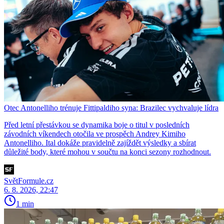
Otec Antonelliho trénuje Fittipaldiho syna: Brazilec vychvaluje lídra
Před letní přestávkou se dynamika boje o titul v posledních
závodních víkendech otočila ve prospěch Andrey Kimiho
Antonelliho. Ital dokáže pravidelně zajíždět výsledky a sbírat
důležité body, které mohou v součtu na konci sezony rozhodnout.
SvětFormule.cz
6. 8. 2026, 22:47
1 min