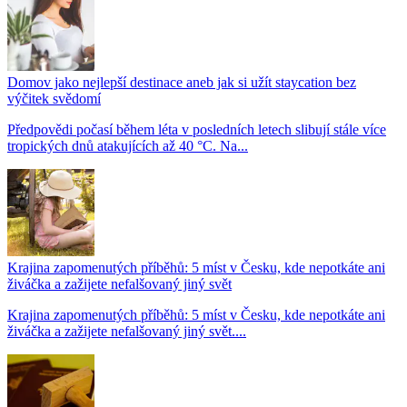
Domov jako nejlepší destinace aneb jak si užít staycation bez
výčitek svědomí
Předpovědi počasí během léta v posledních letech slibují stále více
tropických dnů atakujících až 40 °C. Na...
Krajina zapomenutých příběhů: 5 míst v Česku, kde nepotkáte ani
živáčka a zažijete nefalšovaný jiný svět
Krajina zapomenutých příběhů: 5 míst v Česku, kde nepotkáte ani
živáčka a zažijete nefalšovaný jiný svět....