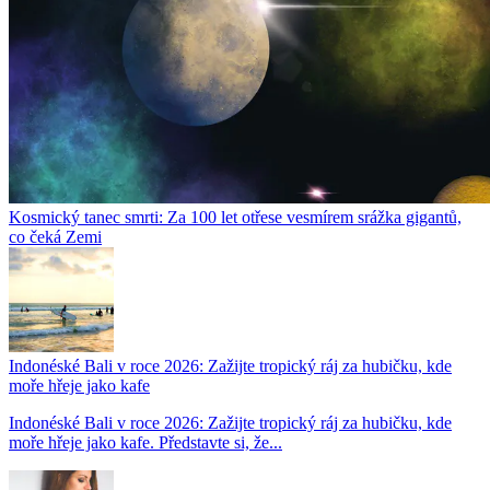
Kosmický tanec smrti: Za 100 let otřese vesmírem srážka gigantů,
co čeká Zemi
Indonéské Bali v roce 2026: Zažijte tropický ráj za hubičku, kde
moře hřeje jako kafe
Indonéské Bali v roce 2026: Zažijte tropický ráj za hubičku, kde
moře hřeje jako kafe. Představte si, že...