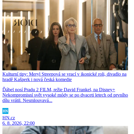
Kulturní tipy: Meryl Streepová se vrací v ikonické roli, divadlo na
hradě Kašperk i nová česká komedie
Ďábel nosí Pradu 2 FILM, režie David Frankel, na Disney+
Nekompromisní svět vysoké módy se po dvaceti letech od prvního
dílu vrátil. Nesmlouvavá...
HN.cz
6. 8. 2026, 22:00