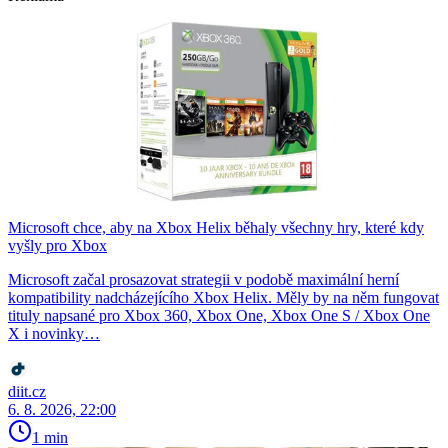
Microsoft chce, aby na Xbox Helix běhaly všechny hry, které kdy
vyšly pro Xbox
Microsoft začal prosazovat strategii v podobě maximální herní
kompatibility nadcházejícího Xbox Helix. Měly by na něm fungovat
tituly napsané pro Xbox 360, Xbox One, Xbox One S / Xbox One
X i novinky…
diit.cz
6. 8. 2026, 22:00
1 min