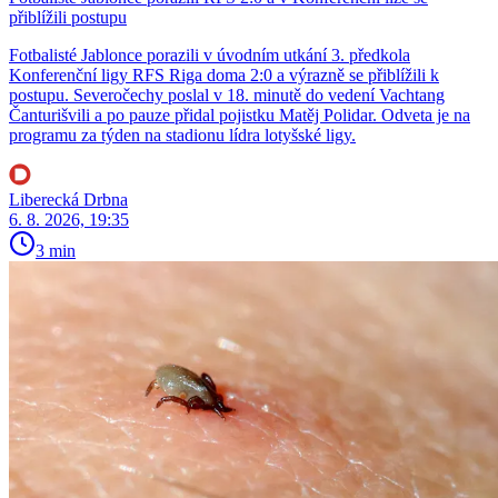
přiblížili postupu
Fotbalisté Jablonce porazili v úvodním utkání 3. předkola
Konferenční ligy RFS Riga doma 2:0 a výrazně se přiblížili k
postupu. Severočechy poslal v 18. minutě do vedení Vachtang
Čanturišvili a po pauze přidal pojistku Matěj Polidar. Odveta je na
programu za týden na stadionu lídra lotyšské ligy.
Liberecká Drbna
6. 8. 2026, 19:35
3 min