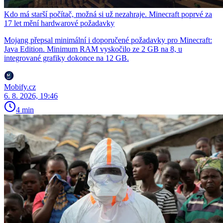
Kdo má starší počítač, možná si už nezahraje. Minecraft poprvé za
17 let mění hardwarové požadavky
Mojang přepsal minimální i doporučené požadavky pro Minecraft:
Java Edition. Minimum RAM vyskočilo ze 2 GB na 8, u
integrované grafiky dokonce na 12 GB.
Mobify.cz
6. 8. 2026, 19:46
4 min