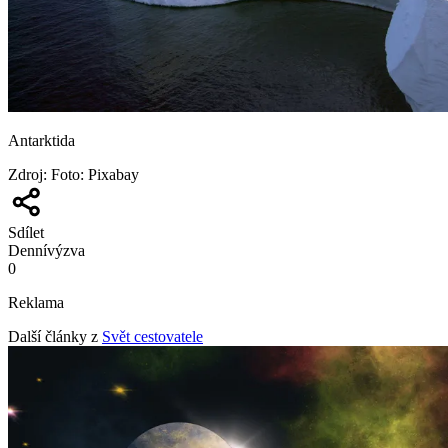
Antarktida
Zdroj
:
Foto: Pixabay
Sdílet
Denní
výzva
0
Reklama
Další články z
Svět cestovatele