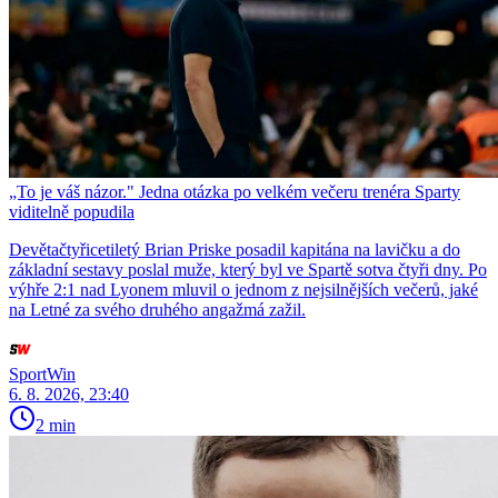
„To je váš názor." Jedna otázka po velkém večeru trenéra Sparty
viditelně popudila
Devětačtyřicetiletý Brian Priske posadil kapitána na lavičku a do
základní sestavy poslal muže, který byl ve Spartě sotva čtyři dny. Po
výhře 2:1 nad Lyonem mluvil o jednom z nejsilnějších večerů, jaké
na Letné za svého druhého angažmá zažil.
SportWin
6. 8. 2026, 23:40
2 min