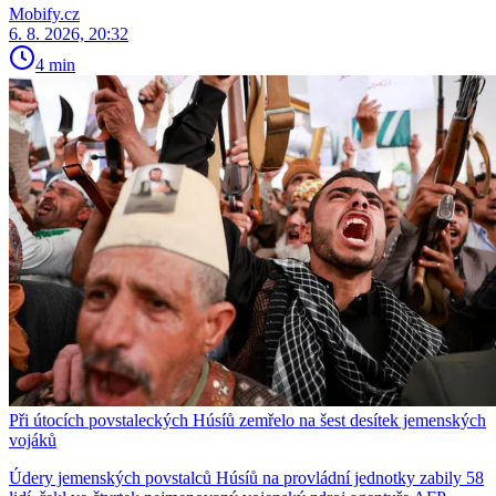
Mobify.cz
6. 8. 2026, 20:32
4 min
Při útocích povstaleckých Húsíů zemřelo na šest desítek jemenských
vojáků
Údery jemenských povstalců Húsíů na provládní jednotky zabily 58