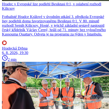
Hradec v Evropské lize podlehl Besiktasi 0:1, v oslabení rozhodl
Kilicsoy
Fotbalisté Hradce Králové v úvodním utkání 3. předkola Evropské
ligy podlehli doma favorizovanému Besiktasi 0:1. V 80. minutě
rozhodl Semih Kilicsoy. Hosté, v jejichž základní sestavě nastoupil
český křídelník Václav Černý, hráli od 71. minuty bez vyloučeného
Kassouma Ouattary. Odveta je na programu za týden v Istanbulu.
Hradecká Drbna
6. 8. 2026, 19:30
2 min