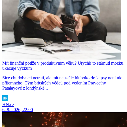
Mít finanční potíže v produktivním věku? Urychlí to stárnutí mozku,
ukazuje výzkum
Sice chudoba cti netratí, ale mít neustále hluboko do kapsy není nic
příjemného. Tým britských vědců pod vedením Praveethy
Patalayové z londýnské...
HN.cz
6. 8. 2026, 22:00