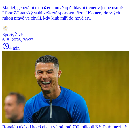
Majitel, generální manažer a nově opět hlavní trenér v jedné osobě.
Libor Zábranský stáhl veškeré sportovní řízení Komety do svých
rukou právě ve chvíli, kdy klub míří do nové éry.
SportyŽivě
6. 8. 2026, 20:23
4 min
Ronaldo ukázal kolekci aut v hodnotě 700 milionů Kč. Patří mezi ně