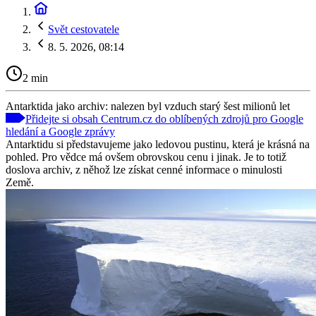
Svět cestovatele
8. 5. 2026, 08:14
2 min
Antarktida jako archiv: nalezen byl vzduch starý šest milionů let
Přidejte si obsah Centrum.cz do oblíbených zdrojů pro Google
hledání a Google zprávy
Antarktidu si představujeme jako ledovou pustinu, která je krásná na
pohled. Pro vědce má ovšem obrovskou cenu i jinak. Je to totiž
doslova archiv, z něhož lze získat cenné informace o minulosti
Země.