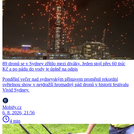
89 dronů se v Sydney zřítilo mezi diváky. Jeden stojí přes 60 tisíc
Kč a po pádu do vody je úplně na odpis
Pondělní večer nad sydneyským přístavem proměnil rekordní
světelnou show v nejdražší hromadný pád dronů v historii festivalu
Vivid Sydney.
Mobify.cz
6. 8. 2026, 21:56
4 min