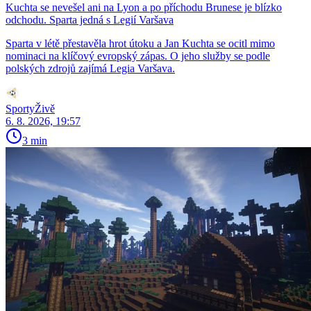
Kuchta se nevešel ani na Lyon a po příchodu Brunese je blízko
odchodu. Sparta jedná s Legií Varšava
Sparta v létě přestavěla hrot útoku a Jan Kuchta se ocitl mimo
nominaci na klíčový evropský zápas. O jeho služby se podle
polských zdrojů zajímá Legia Varšava.
SportyŽivě
6. 8. 2026, 19:57
3 min