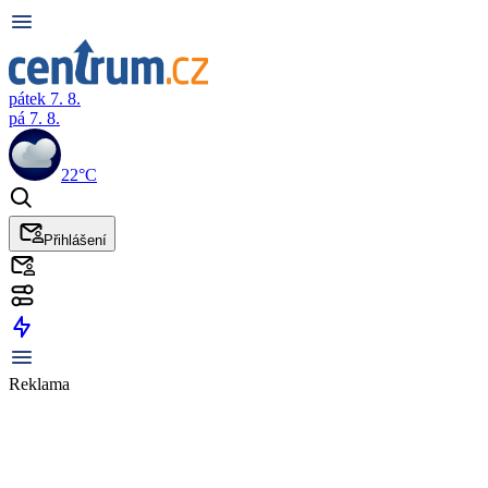
pátek 7. 8.
pá 7. 8.
22°C
Přihlášení
Reklama