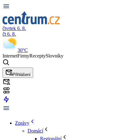
čtvrtek 6. 8.
čt 6. 8.
30°C
Internet
Firmy
Recepty
Slovníky
Přihlášení
Zprávy
Domácí
Regionální