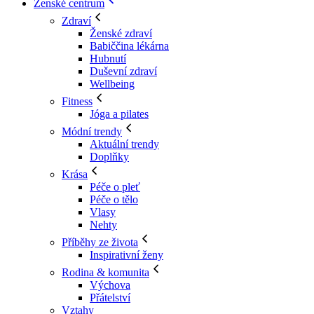
Ženské centrum
Zdraví
Ženské zdraví
Babiččina lékárna
Hubnutí
Duševní zdraví
Wellbeing
Fitness
Jóga a pilates
Módní trendy
Aktuální trendy
Doplňky
Krása
Péče o pleť
Péče o tělo
Vlasy
Nehty
Příběhy ze života
Inspirativní ženy
Rodina & komunita
Výchova
Přátelství
Vztahy