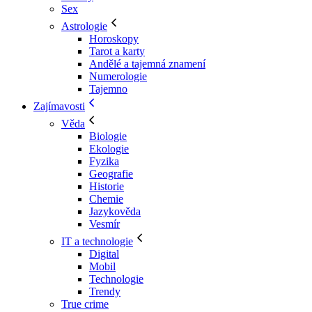
Sex
Astrologie
Horoskopy
Tarot a karty
Andělé a tajemná znamení
Numerologie
Tajemno
Zajímavosti
Věda
Biologie
Ekologie
Fyzika
Geografie
Historie
Chemie
Jazykověda
Vesmír
IT a technologie
Digital
Mobil
Technologie
Trendy
True crime