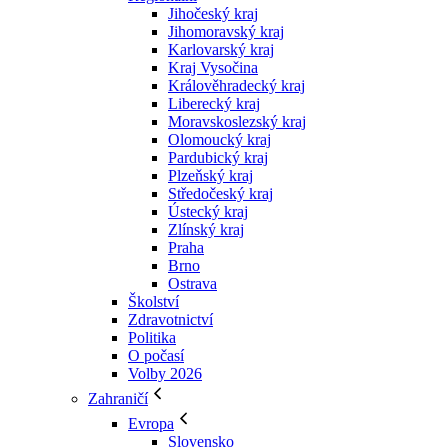
Jihočeský kraj
Jihomoravský kraj
Karlovarský kraj
Kraj Vysočina
Králověhradecký kraj
Liberecký kraj
Moravskoslezský kraj
Olomoucký kraj
Pardubický kraj
Plzeňský kraj
Středočeský kraj
Ústecký kraj
Zlínský kraj
Praha
Brno
Ostrava
Školství
Zdravotnictví
Politika
O počasí
Volby 2026
Zahraničí
Evropa
Slovensko