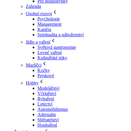
Pro hospodyňky
Zahrada
Osobní rozvoj
Psychologie
Management
Kariéra
Spiritualita a náboženství
Jídlo a vaření
Světová gastronomie
Levné vaření
Kulinářské triky
Mazlíčci
Kočky
Pejskové
Hobby
Modelářství
Včelařství
Rybaření
Letectví
Automobilismus
Adrenalin
Sběratelství
Houbaření