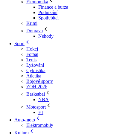
Ekonomika
Finance a burza
Podnikání
Spotřebitel
Krimi
Doprava
Nehody
Sport
Hokej
Fotbal
Tenis
Lyžování
Cyklistika
Atletika
Bojové sporty
ZOH 2026
Basketbal
NBA
Motosport
F1
Auto-moto
Elektromobily
Kultura