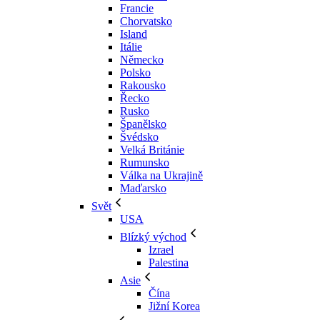
Francie
Chorvatsko
Island
Itálie
Německo
Polsko
Rakousko
Řecko
Rusko
Španělsko
Švédsko
Velká Británie
Rumunsko
Válka na Ukrajině
Maďarsko
Svět
USA
Blízký východ
Izrael
Palestina
Asie
Čína
Jižní Korea