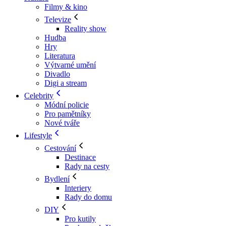
Filmy & kino
Televize
Reality show
Hudba
Hry
Literatura
Výtvarné umění
Divadlo
Digi a stream
Celebrity
Módní policie
Pro pamětníky
Nové tváře
Lifestyle
Cestování
Destinace
Rady na cesty
Bydlení
Interiery
Rady do domu
DIY
Pro kutily