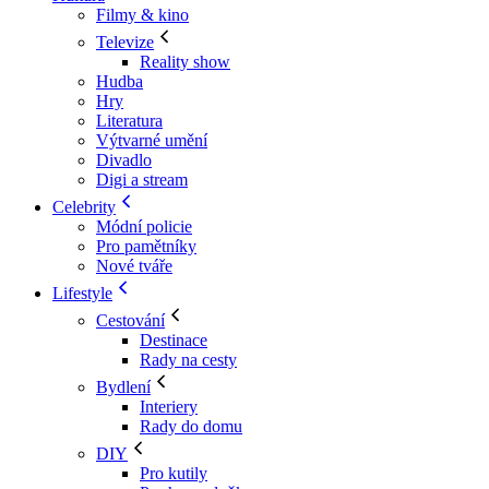
Filmy & kino
Televize
Reality show
Hudba
Hry
Literatura
Výtvarné umění
Divadlo
Digi a stream
Celebrity
Módní policie
Pro pamětníky
Nové tváře
Lifestyle
Cestování
Destinace
Rady na cesty
Bydlení
Interiery
Rady do domu
DIY
Pro kutily