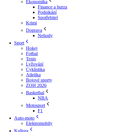
Ekonomika
Finance a burza
Podnikání
Spotřebitel
Krimi
Doprava
Nehody
Sport
Hokej
Fotbal
Tenis
Lyžování
Cyklistika
Atletika
Bojové sporty
ZOH 2026
Basketbal
NBA
Motosport
F1
Auto-moto
Elektromobily
Kultura