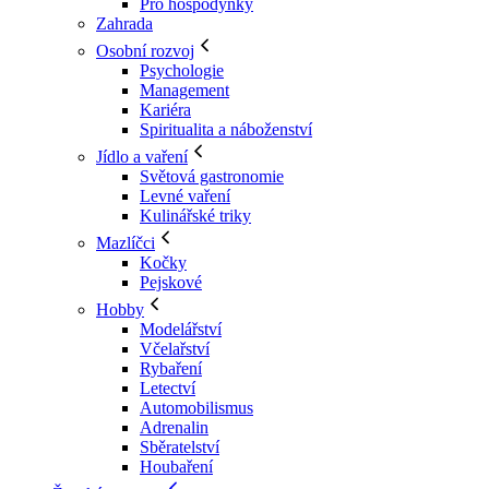
Pro hospodyňky
Zahrada
Osobní rozvoj
Psychologie
Management
Kariéra
Spiritualita a náboženství
Jídlo a vaření
Světová gastronomie
Levné vaření
Kulinářské triky
Mazlíčci
Kočky
Pejskové
Hobby
Modelářství
Včelařství
Rybaření
Letectví
Automobilismus
Adrenalin
Sběratelství
Houbaření