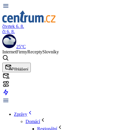
čtvrtek 6. 8.
čt 6. 8.
25°C
Internet
Firmy
Recepty
Slovníky
Přihlášení
Zprávy
Domácí
Regionální