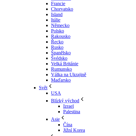
Francie
Chorvatsko
Island
Itálie
Německo
Polsko
Rakousko
Řecko
Rusko
Španělsko
Švédsko
Velká Británie
Rumunsko
Válka na Ukrajině
Maďarsko
Svět
USA
Blízký východ
Izrael
Palestina
Asie
Čína
Jižní Korea