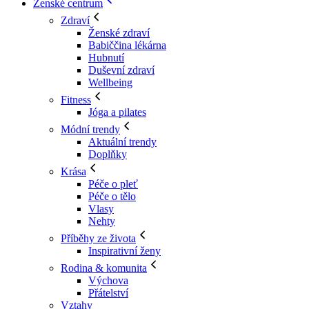
Ženské centrum
Zdraví
Ženské zdraví
Babiččina lékárna
Hubnutí
Duševní zdraví
Wellbeing
Fitness
Jóga a pilates
Módní trendy
Aktuální trendy
Doplňky
Krása
Péče o pleť
Péče o tělo
Vlasy
Nehty
Příběhy ze života
Inspirativní ženy
Rodina & komunita
Výchova
Přátelství
Vztahy