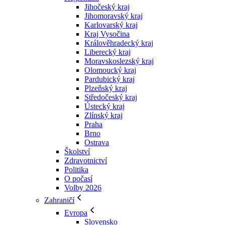
Jihočeský kraj
Jihomoravský kraj
Karlovarský kraj
Kraj Vysočina
Králověhradecký kraj
Liberecký kraj
Moravskoslezský kraj
Olomoucký kraj
Pardubický kraj
Plzeňský kraj
Středočeský kraj
Ústecký kraj
Zlínský kraj
Praha
Brno
Ostrava
Školství
Zdravotnictví
Politika
O počasí
Volby 2026
Zahraničí
Evropa
Slovensko