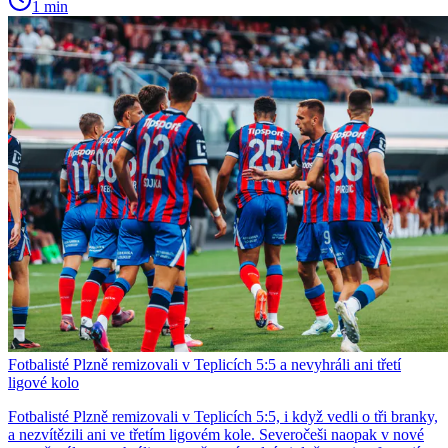
1 min
Fotbalisté Plzně remizovali v Teplicích 5:5 a nevyhráli ani třetí
ligové kolo
Fotbalisté Plzně remizovali v Teplicích 5:5, i když vedli o tři branky,
a nezvítězili ani ve třetím ligovém kole. Severočeši naopak v nové