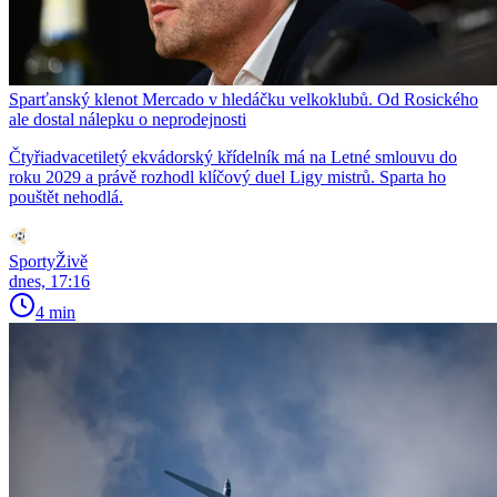
Sparťanský klenot Mercado v hledáčku velkoklubů. Od Rosického
ale dostal nálepku o neprodejnosti
Čtyřiadvacetiletý ekvádorský křídelník má na Letné smlouvu do
roku 2029 a právě rozhodl klíčový duel Ligy mistrů. Sparta ho
pouštět nehodlá.
SportyŽivě
dnes, 17:16
4 min