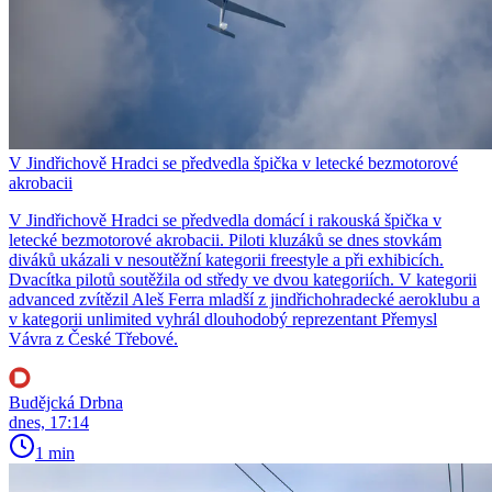
V Jindřichově Hradci se předvedla špička v letecké bezmotorové
akrobacii
V Jindřichově Hradci se předvedla domácí i rakouská špička v
letecké bezmotorové akrobacii. Piloti kluzáků se dnes stovkám
diváků ukázali v nesoutěžní kategorii freestyle a při exhibicích.
Dvacítka pilotů soutěžila od středy ve dvou kategoriích. V kategorii
advanced zvítězil Aleš Ferra mladší z jindřichohradecké aeroklubu a
v kategorii unlimited vyhrál dlouhodobý reprezentant Přemysl
Vávra z České Třebové.
Budějcká Drbna
dnes, 17:14
1 min