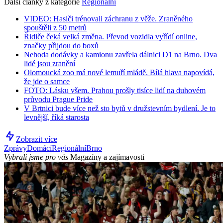
Další články z kategorie
Regionální
VIDEO: Hasiči trénovali záchranu z věže. Zraněného
spouštěli z 50 metrů
Řidiče čeká velká změna. Převod vozidla vyřídí online,
značky přijdou do boxů
Nehoda dodávky a kamionu zavřela dálnici D1 na Brno. Dva
lidé jsou zranění
Olomoucká zoo má nové lemuří mládě. Bílá hlava napovídá,
že jde o samce
FOTO: Lásku všem. Prahou prošly tisíce lidí na duhovém
průvodu Prague Pride
V Brtnici bude více než sto bytů v družstevním bydlení. Je to
levnější, říká starosta
Zobrazit více
Zprávy
Domácí
Regionální
Brno
Vybrali jsme pro vás
Magazíny a zajímavosti