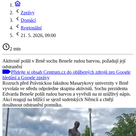
Zprávy
Domácí
Regionální
21. 5. 2026, 09:00
2 min
Aktivisté polili v Brně sochu Beneše rudou barvou, požadují její
odstranění
Přidejte si obsah Centrum.cz do oblíbených zdrojů pro Google
hledání a Google zprávy
Rozruch před Právnickou fakultou Masarykovy univerzity v Brně
vyvolala ve středu odpoledne skupina aktivistů. Sochu prezidenta
Edvarda Beneše polili rudou barvou a vyvěsili na ni urážlivý nápis.
Akcí reagují na blížící se sjezd sudetských Němců a chtějí
dosáhnout odstranění pomníku.