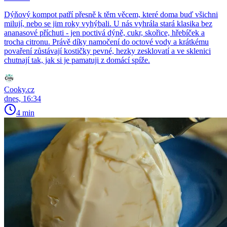
Dýňový kompot patří přesně k těm věcem, které doma buď všichni
milují, nebo se jim roky vyhýbali. U nás vyhrála stará klasika bez
ananasové příchuti - jen poctivá dýně, cukr, skořice, hřebíček a
trocha citronu. Právě díky namočení do octové vody a krátkému
povaření zůstávají kostičky pevné, hezky zesklovatí a ve sklenici
chutnají tak, jak si je pamatuji z domácí spíže.
Cooky.cz
dnes, 16:34
4 min