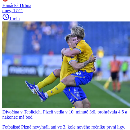
Hanácká Drbna
dnes, 17:11
1 min
Divočina v Teplicích. Plzeň vedla v 10. minutě 3:0, prohrávala 4:5 a
nakonec má bod
Fotbalisté Plzně nevyhráli ani ve 3. kole nového ročníku první ligy.