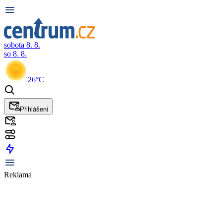
sobota 8. 8.
so 8. 8.
26°C
Přihlášení
Reklama