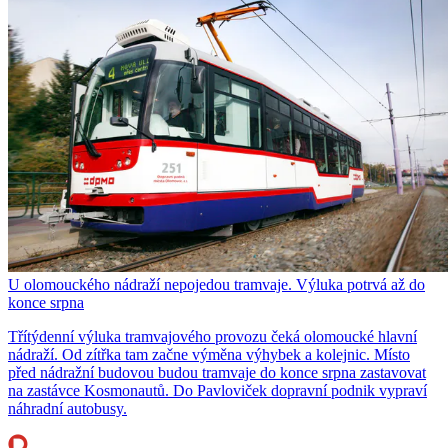
U olomouckého nádraží nepojedou tramvaje. Výluka potrvá až do
konce srpna
Třítýdenní výluka tramvajového provozu čeká olomoucké hlavní
nádraží. Od zítřka tam začne výměna výhybek a kolejnic. Místo
před nádražní budovou budou tramvaje do konce srpna zastavovat
na zastávce Kosmonautů. Do Pavloviček dopravní podnik vypraví
náhradní autobusy.