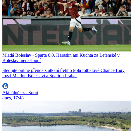
Mladá Boleslav - Sparta 0:0. Haraslín ani Kuchta za Letenské v
Boleslavi nenastoupí
Sledujte online přenos z utkání třetího kola fotbalové Chance Ligy
mezi Mladou Boleslaví a Spartou Praha.
Aktuálně.cz - Sport
dnes, 17:48