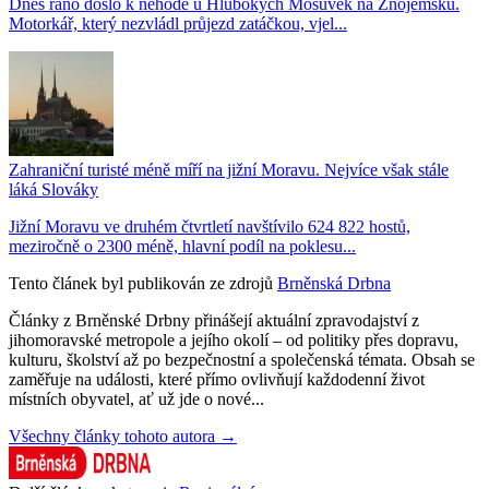
Dnes ráno došlo k nehodě u Hlubokých Mošůvek na Znojemsku.
Motorkář, který nezvládl průjezd zatáčkou, vjel...
Zahraniční turisté méně míří na jižní Moravu. Nejvíce však stále
láká Slováky
Jižní Moravu ve druhém čtvrtletí navštívilo 624 822 hostů,
meziročně o 2300 méně, hlavní podíl na poklesu...
Tento článek byl publikován ze zdrojů
Brněnská Drbna
Články z Brněnské Drbny přinášejí aktuální zpravodajství z
jihomoravské metropole a jejího okolí – od politiky přes dopravu,
kulturu, školství až po bezpečnostní a společenská témata. Obsah se
zaměřuje na události, které přímo ovlivňují každodenní život
místních obyvatel, ať už jde o nové...
Všechny články tohoto autora →