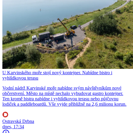
U Karvinského moře stojí nový kontejner. Nabídne bistro i
vyhlídkovou terasu
Vodní nádrž Karvinské moře nabídne svým návštěvníkům nové
občerstvení. Město na místě nechalo vybudovat gastro kontejner.
Ten kromě bistra nabídne i vyhlídkovou terasu nebo půjčovnu
lodiček a paddleboardů. Vše vyjde přibližně na 2,6 milionu korun.
Ostravská Drbna
dnes, 17:34