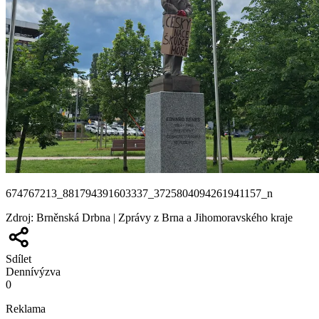
674767213_881794391603337_3725804094261941157_n
Zdroj
:
Brněnská Drbna | Zprávy z Brna a Jihomoravského kraje
Sdílet
Denní
výzva
0
Reklama