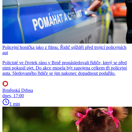
Policejní honička jako z filmu. Řidič ujížděl před trojicí policejních
aut
Policisté ve čtvrtek ráno v Brně pronásledovali řidiče, který se před
nimi pokusil ujet. Do akce musela být zapojena celkem tři policejní
auta. Sledovaného řidiče se jim nakonec dopadnout podařilo.
Brněnská Drbna
dnes, 17:00
1 min