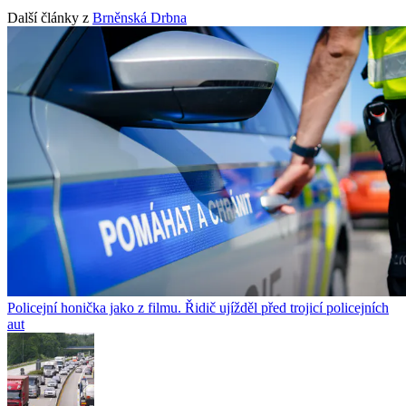
Další články z
Brněnská Drbna
Policejní honička jako z filmu. Řidič ujížděl před trojicí policejních
aut