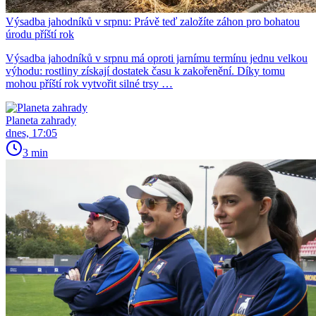
Výsadba jahodníků v srpnu: Právě teď založíte záhon pro bohatou
úrodu příští rok
Výsadba jahodníků v srpnu má oproti jarnímu termínu jednu velkou
výhodu: rostliny získají dostatek času k zakořenění. Díky tomu
mohou příští rok vytvořit silné trsy …
Planeta zahrady
dnes, 17:05
3 min