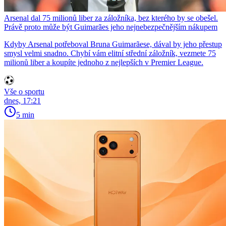
Arsenal dal 75 milionů liber za záložníka, bez kterého by se obešel.
Právě proto může být Guimarães jeho nejnebezpečnějším nákupem
Kdyby Arsenal potřeboval Bruna Guimarãese, dával by jeho přestup
smysl velmi snadno. Chybí vám elitní střední záložník, vezmete 75
milionů liber a koupíte jednoho z nejlepších v Premier League.
Vše o sportu
dnes, 17:21
5 min