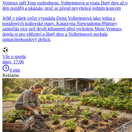
Ventoux měl Tour rozhodnout. Volleringová si vzala žlutý dres až o
den později a ukázala, proč se závod nevyhrává jedním kopcem
Ještě v pátek večer vypadala Demi Volleringová jako jedna z
poražených královské etapy. Katarzyna Niewiadoma-Phinney
zaútočila více než devět kilometrů před vrcholem Mont Ventoux,
dojela si pro vítězství a žlutý dres a Volleringové nechala
patnáctisekundový deficit.
Vše o sportu
dnes, 17:06
4 min
Reklama