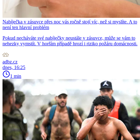
Nabíječka v zásuvce přes noc vás ročně stojí víc, než si myslíte. A to
není ten hlavní problém
Pokud necháváte své nabíječky neustále v zásuvce, může se vám to
nehezky vymstít. V horším případě hrozí i riziko požáru domácnosti.
adbz.cz
dnes, 16:25
1 min