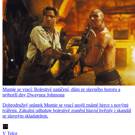
Mumie se vrací: Bolestivé natáčení, dům ze slavného hororu a
nejhorší dny Dwaynea Johnsona
Dobrodružný snímek Mumie se vrací spojil známé herce s novými
tvářemi. Zákulisí odhaluje bolestivé zranění hlavní hvězdy i skandál
se slavným skladatelem.
V Telce