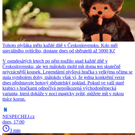
Tohoto plyšáka mělo každé dítě v Československu. Kdo měl
speciálního svítícího, dostane dnes od sběratelů až 5000 Kč
V osmdesátých letech po něm toužilo snad každé dítě v
Československu, ale jen málokdo mohl mít doma ten skutečně
nejvzácnější kousek. Legendární plyšová hračka s velkýma očima se
stala symbolem doby, málokdo však ví, že jedna konkrétní verze
dnes představuje hotový sběratelský poklad. Pokud ve vaší staré
krabici s hračkami odpočívá nepoškozená východoněmecká
varianta, která dokáže v noci magicky svítit, můžete mít v rukou
tisíce korun.
NESPECHEJ.cz
dnes, 17:00
3 min