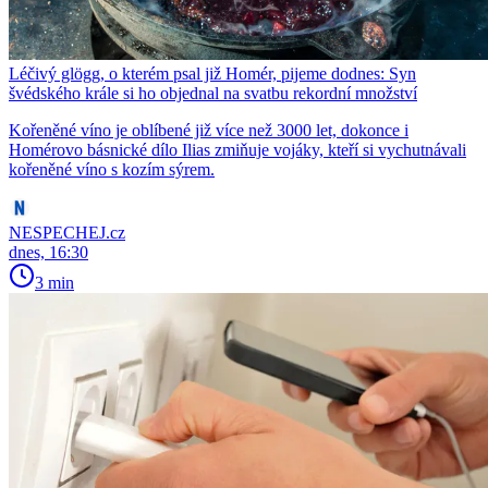
Léčivý glögg, o kterém psal již Homér, pijeme dodnes: Syn
švédského krále si ho objednal na svatbu rekordní množství
Kořeněné víno je oblíbené již více než 3000 let, dokonce i
Homérovo básnické dílo Ilias zmiňuje vojáky, kteří si vychutnávali
kořeněné víno s kozím sýrem.
NESPECHEJ.cz
dnes, 16:30
3 min