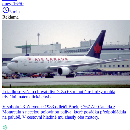
dnes, 16:50
3 min
Reklama
Letadlu se začalo chovat divně. Za 63 minut čiré hrůzy mohla
triviální matematická chyba
V sobotu 23. července 1983 odletěl Boeing 767 Air Canada z
Montrealu s necelou polovinou paliva, které posádka předpokládala
na palubě. V cestovní hladině mu zhasly oba motory.