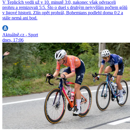
V Teplicích vedli už v 10. minutě 3:0, nakonec však odvraceli
prohru a remizovali 5:5. Šlo o duel s druhým nejvyšším počtem gólů
v ligové historii. Zlín opět prohrál, Bohemians podlehl doma 0:2 a
stále nemá ani bod.
Aktuálně.cz - Sport
dnes, 17:06