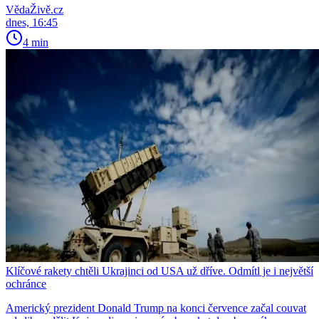
VědaŽivě.cz
dnes, 16:45
4 min
Klíčové rakety chtěli Ukrajinci od USA už dříve. Odmítl je i největší
ochránce
Americký prezident Donald Trump na konci července začal couvat