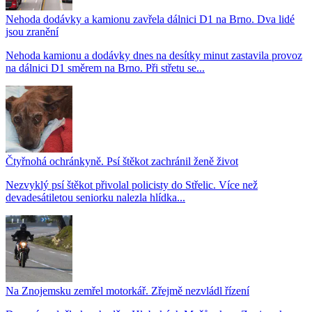
Nehoda dodávky a kamionu zavřela dálnici D1 na Brno. Dva lidé
jsou zranění
Nehoda kamionu a dodávky dnes na desítky minut zastavila provoz
na dálnici D1 směrem na Brno. Při střetu se...
Čtyřnohá ochránkyně. Psí štěkot zachránil ženě život
Nezvyklý psí štěkot přivolal policisty do Střelic. Více než
devadesátiletou seniorku nalezla hlídka...
Na Znojemsku zemřel motorkář. Zřejmě nezvládl řízení