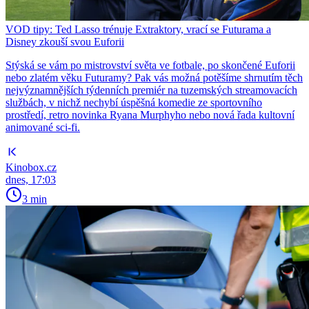
VOD tipy: Ted Lasso trénuje Extraktory, vrací se Futurama a
Disney zkouší svou Euforii
Stýská se vám po mistrovství světa ve fotbale, po skončené Euforii
nebo zlatém věku Futuramy? Pak vás možná potěšíme shrnutím těch
nejvýznamnějších týdenních premiér na tuzemských streamovacích
službách, v nichž nechybí úspěšná komedie ze sportovního
prostředí, retro novinka Ryana Murphyho nebo nová řada kultovní
animované sci-fi.
Kinobox.cz
dnes, 17:03
3 min