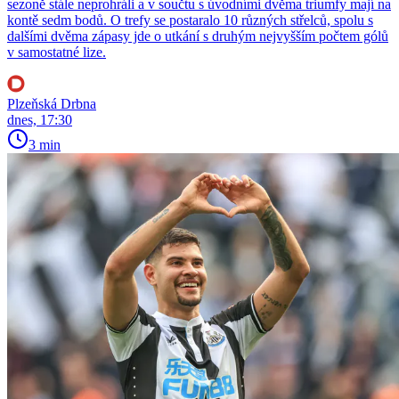
sezoně stále neprohráli a v součtu s úvodními dvěma triumfy mají na
kontě sedm bodů. O trefy se postaralo 10 různých střelců, spolu s
dalšími dvěma zápasy jde o utkání s druhým nejvyšším počtem gólů
v samostatné lize.
Plzeňská Drbna
dnes, 17:30
3 min