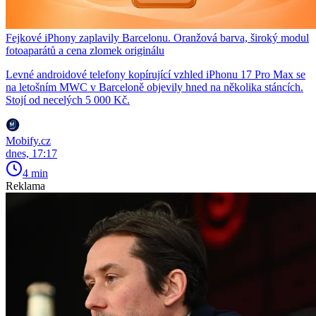
Fejkové iPhony zaplavily Barcelonu. Oranžová barva, široký modul
fotoaparátů a cena zlomek originálu
Levné androidové telefony kopírující vzhled iPhonu 17 Pro Max se
na letošním MWC v Barceloně objevily hned na několika stáncích.
Stojí od necelých 5 000 Kč.
Mobify.cz
dnes, 17:17
4 min
Reklama