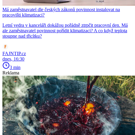
Má zaměstnavatel dle českých zákonů povinnost instalovat na
pracovišti klimatizaci?
Letní vedra v kanceláři dokážou pořádně ztrpčit pracovní den. Má
ale zaměstnavatel povinnost pořídit klimatizaci? A co když teplota
stoupne nad třicítku?
FAJNTIP.cz
dnes, 16:30
3 min
Reklama