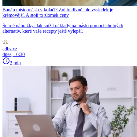
Banán místo másla v koláči? Zní to divně, ale výsledek je
krémovější. A stojí to zlomek ceny
Šetrné náhražky: Jak snížit náklady na máslo pomocí chutných
alternativ, které vaše recepty ještě vylepší.
adbz.cz
dnes, 16:30
2 min