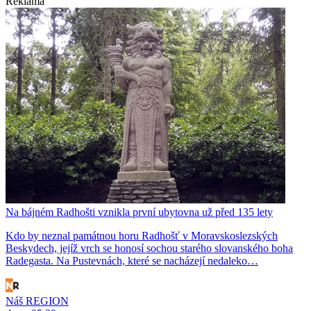
Reklama
Na bájném Radhošti vznikla první ubytovna už před 135 lety
Kdo by neznal památnou horu Radhošť v Moravskoslezských
Beskydech, jejíž vrch se honosí sochou starého slovanského boha
Radegasta. Na Pustevnách, které se nacházejí nedaleko…
Náš REGION