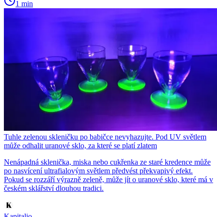
1 min
Tuhle zelenou skleničku po babičce nevyhazujte. Pod UV světlem
může odhalit uranové sklo, za které se platí zlatem
Nenápadná sklenička, miska nebo cukřenka ze staré kredence může
po nasvícení ultrafialovým světlem předvést překvapivý efekt.
Pokud se rozzáří výrazně zeleně, může jít o uranové sklo, které má v
českém sklářství dlouhou tradici.
Kapitalio