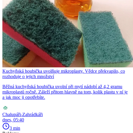
Kuchyňská houbička uvolňuje mikroplasty. Vědce překvapilo, co
rozhoduje o jejich množství
Běžná kuchyňská houbička uvolní při mytí nádobí až 4,2 gramu
mikroplastů ročně. Záleží přitom hlavně na tom, kolik plastu v ní je
a jak moc ji opotřebíte.
Chalupáři-Zahrádkáři
dnes, 05:40
3 min