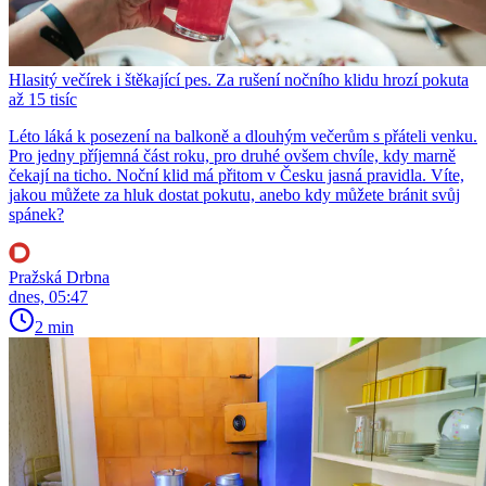
Hlasitý večírek i štěkající pes. Za rušení nočního klidu hrozí pokuta
až 15 tisíc
Léto láká k posezení na balkoně a dlouhým večerům s přáteli venku.
Pro jedny příjemná část roku, pro druhé ovšem chvíle, kdy marně
čekají na ticho. Noční klid má přitom v Česku jasná pravidla. Víte,
jakou můžete za hluk dostat pokutu, anebo kdy můžete bránit svůj
spánek?
Pražská Drbna
dnes, 05:47
2 min