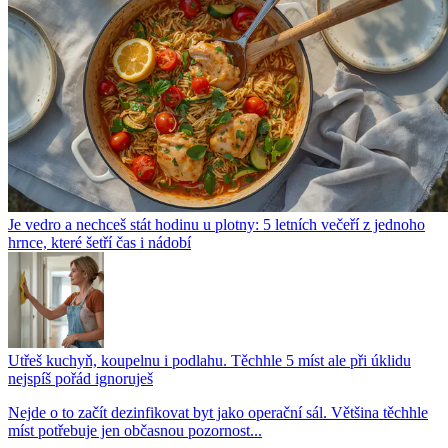
Je vedro a nechceš stát hodinu u plotny: 5 letních večeří z jednoho
hrnce, které šetří čas i nádobí
Utřeš kuchyň, koupelnu i podlahu. Těchhle 5 míst ale při úklidu
nejspíš pořád ignoruješ
Nejde o to začít dezinfikovat byt jako operační sál. Většina těchhle
míst potřebuje jen občasnou pozornost...