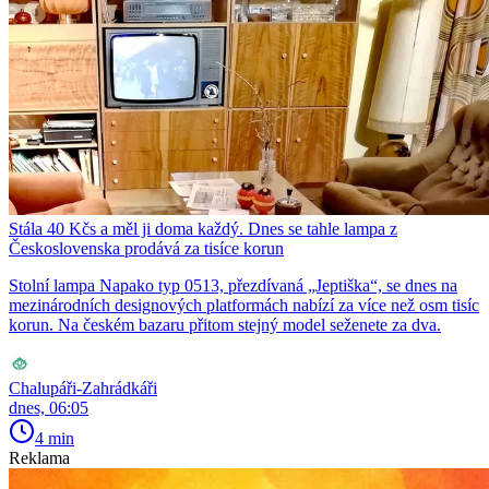
Stála 40 Kčs a měl ji doma každý. Dnes se tahle lampa z
Československa prodává za tisíce korun
Stolní lampa Napako typ 0513, přezdívaná „Jeptiška“, se dnes na
mezinárodních designových platformách nabízí za více než osm tisíc
korun. Na českém bazaru přitom stejný model seženete za dva.
Chalupáři-Zahrádkáři
dnes, 06:05
4 min
Reklama