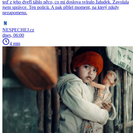
teď z jeho dveří táhlo něco, co mi doslova svíralo žaludek. Zavolala
jsem správce. Ten policii. A pak přišel moment, na který nikdy
nezapomenu.
NESPECHEJ.cz
dnes, 06:00
4 min