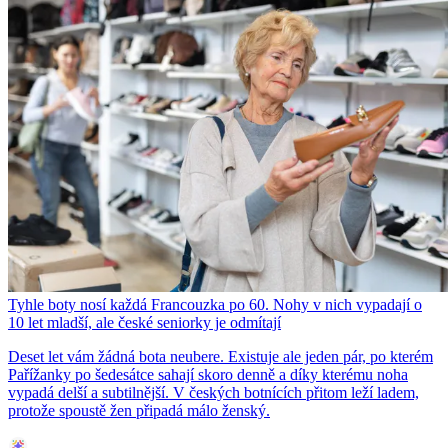
Tyhle boty nosí každá Francouzka po 60. Nohy v nich vypadají o
10 let mladší, ale české seniorky je odmítají
Deset let vám žádná bota neubere. Existuje ale jeden pár, po kterém
Pařížanky po šedesátce sahají skoro denně a díky kterému noha
vypadá delší a subtilnější. V českých botnících přitom leží ladem,
protože spoustě žen připadá málo ženský.