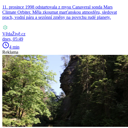
11. prosince 1998 odstartovala z mysu Canaveral sonda Mars
Climate Orbiter. Měla zkoumat marťanskou atmosféru, sledovat
prach, vodní páru a sezónní změny na povrchu rudé planety.
VědaŽivě.cz
dnes, 05:49
4 min
Reklama