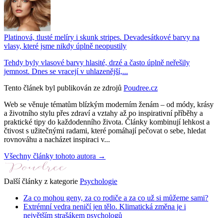
Platinová, tlusté melíry i skunk stripes. Devadesátkové barvy na
vlasy, které jsme nikdy úplně neopustily
Tehdy byly vlasové barvy hlasité, drzé a často úplně neřešily
jemnost. Dnes se vracejí v uhlazenější,...
Tento článek byl publikován ze zdrojů
Poudree.cz
Web se věnuje tématům blízkým moderním ženám – od módy, krásy
a životního stylu přes zdraví a vztahy až po inspirativní příběhy a
praktické tipy do každodenního života. Články kombinují lehkost a
čtivost s užitečnými radami, které pomáhají pečovat o sebe, hledat
rovnováhu a nacházet inspiraci v...
Všechny články tohoto autora →
Další články z kategorie
Psychologie
Za co mohou geny, za co rodiče a za co už si můžeme sami?
Extrémní vedra neničí jen tělo. Klimatická změna je i
největším strašákem psychologů