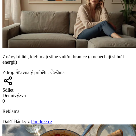
7 návyků lidí, kteří mají silné vnitřní hranice (a nenechají si brát
energii)
Zdroj
:
Šťavnatý příběh - Čeština
Sdílet
Denní
výzva
0
Reklama
Další články z
Poudree.cz