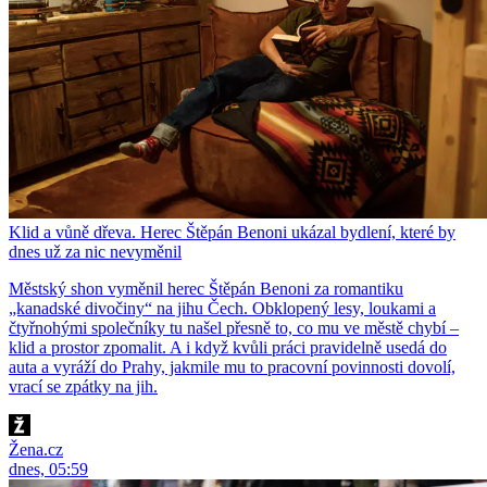
Klid a vůně dřeva. Herec Štěpán Benoni ukázal bydlení, které by
dnes už za nic nevyměnil
Městský shon vyměnil herec Štěpán Benoni za romantiku
„kanadské divočiny“ na jihu Čech. Obklopený lesy, loukami a
čtyřnohými společníky tu našel přesně to, co mu ve městě chybí –
klid a prostor zpomalit. A i když kvůli práci pravidelně usedá do
auta a vyráží do Prahy, jakmile mu to pracovní povinnosti dovolí,
vrací se zpátky na jih.
Žena.cz
dnes, 05:59