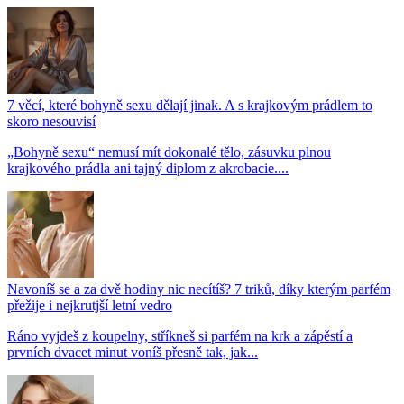
7 věcí, které bohyně sexu dělají jinak. A s krajkovým prádlem to
skoro nesouvisí
„Bohyně sexu“ nemusí mít dokonalé tělo, zásuvku plnou
krajkového prádla ani tajný diplom z akrobacie....
Navoníš se a za dvě hodiny nic necítíš? 7 triků, díky kterým parfém
přežije i nejkrutjší letní vedro
Ráno vyjdeš z koupelny, stříkneš si parfém na krk a zápěstí a
prvních dvacet minut voníš přesně tak, jak...