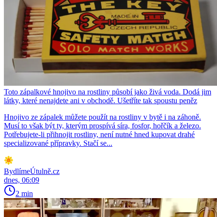
Toto zápalkové hnojivo na rostliny působí jako živá voda. Dodá jim
látky, které nenajdete ani v obchodě. Ušetříte tak spoustu peněz
Hnojivo ze zápalek můžete použít na rostliny v bytě i na záhoně.
Musí to však být ty, kterým prospívá síra, fosfor, hořčík a železo.
Potřebujete-li přihnojit rostliny, není nutné hned kupovat drahé
specializované přípravky. Stačí se...
BydlímeÚtulně.cz
dnes, 06:09
2 min