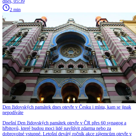
dnes, 05:39
2 min
Den židovských památek dnes otevře v Česku i místa, kam se jinak
nepodíváte
Dnešní Den židovských památek otevře v ČR přes 60 synagog a
hřbitovů, které budou moci lidé navštívit zdarma nebo za
dobrovolné vstupné. Letošní devátý ročník akce zájemcům otevře v