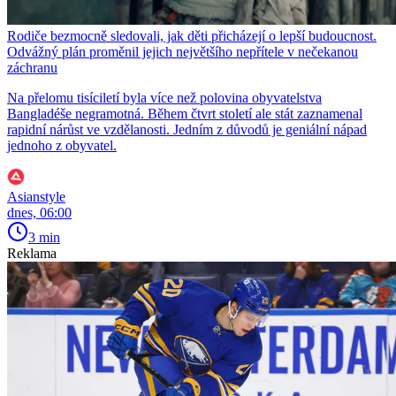
Rodiče bezmocně sledovali, jak děti přicházejí o lepší budoucnost.
Odvážný plán proměnil jejich největšího nepřítele v nečekanou
záchranu
Na přelomu tisíciletí byla více než polovina obyvatelstva
Bangladéše negramotná. Během čtvrt století ale stát zaznamenal
rapidní nárůst ve vzdělanosti. Jedním z důvodů je geniální nápad
jednoho z obyvatel.
Asianstyle
dnes, 06:00
3 min
Reklama