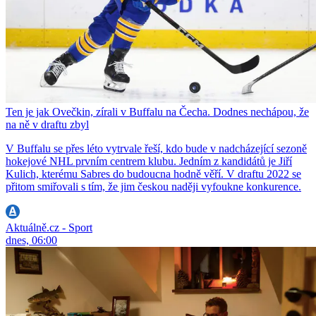
Ten je jak Ovečkin, zírali v Buffalu na Čecha. Dodnes nechápou, že
na ně v draftu zbyl
V Buffalu se přes léto vytrvale řeší, kdo bude v nadcházející sezoně
hokejové NHL prvním centrem klubu. Jedním z kandidátů je Jiří
Kulich, kterému Sabres do budoucna hodně věří. V draftu 2022 se
přitom smiřovali s tím, že jim českou naději vyfoukne konkurence.
Aktuálně.cz - Sport
dnes, 06:00