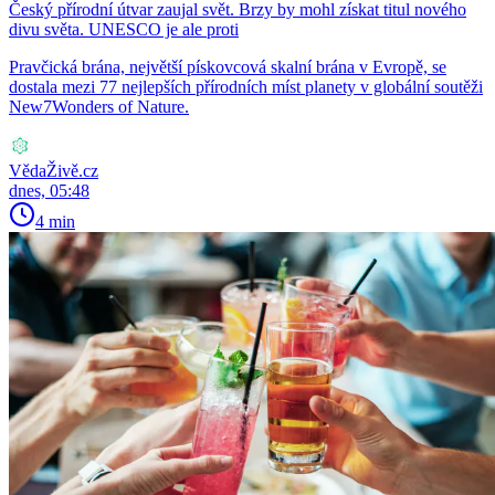
Český přírodní útvar zaujal svět. Brzy by mohl získat titul nového
divu světa. UNESCO je ale proti
Pravčická brána, největší pískovcová skalní brána v Evropě, se
dostala mezi 77 nejlepších přírodních míst planety v globální soutěži
New7Wonders of Nature.
VědaŽivě.cz
dnes, 05:48
4 min