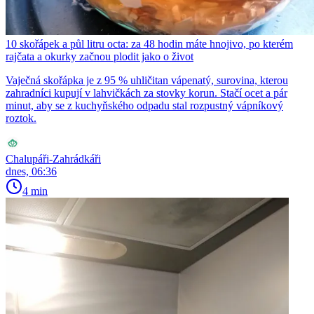
10 skořápek a půl litru octa: za 48 hodin máte hnojivo, po kterém
rajčata a okurky začnou plodit jako o život
Vaječná skořápka je z 95 % uhličitan vápenatý, surovina, kterou
zahradníci kupují v lahvičkách za stovky korun. Stačí ocet a pár
minut, aby se z kuchyňského odpadu stal rozpustný vápníkový
roztok.
Chalupáři-Zahrádkáři
dnes, 06:36
4 min