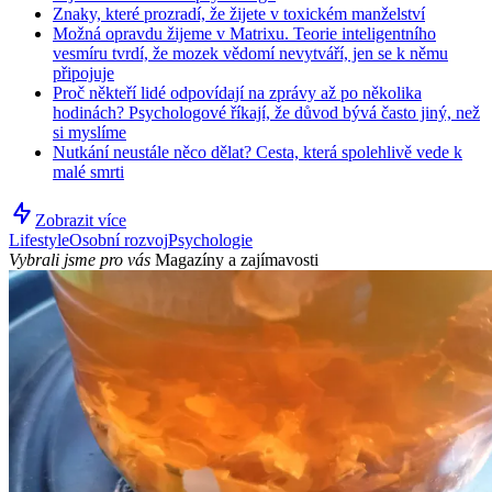
Znaky, které prozradí, že žijete v toxickém manželství
Možná opravdu žijeme v Matrixu. Teorie inteligentního
vesmíru tvrdí, že mozek vědomí nevytváří, jen se k němu
připojuje
Proč někteří lidé odpovídají na zprávy až po několika
hodinách? Psychologové říkají, že důvod bývá často jiný, než
si myslíme
Nutkání neustále něco dělat? Cesta, která spolehlivě vede k
malé smrti
Zobrazit více
Lifestyle
Osobní rozvoj
Psychologie
Vybrali jsme pro vás
Magazíny a zajímavosti