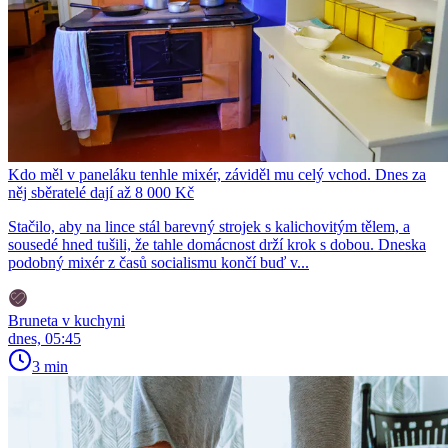
Kdo měl v paneláku tenhle mixér, záviděl mu celý vchod. Dnes za
něj sběratelé dají až 8 000 Kč
Stačilo, aby na lince stál barevný strojek s kalichovitým tělem, a
sousedé hned tušili, že tahle domácnost drží krok s dobou. Dneska
podobný mixér z časů socialismu končí buď v...
Bruneta v kuchyni
dnes, 05:45
3 min