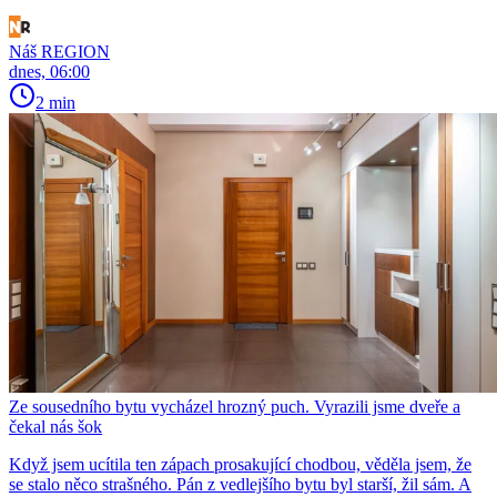
Náš REGION
dnes, 06:00
2 min
Ze sousedního bytu vycházel hrozný puch. Vyrazili jsme dveře a
čekal nás šok
Když jsem ucítila ten zápach prosakující chodbou, věděla jsem, že
se stalo něco strašného. Pán z vedlejšího bytu byl starší, žil sám. A