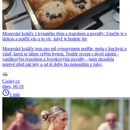
Moravské koláče z kynutého těsta s tvarohem a povidly: Upečte je s
láskou a potěší vás o to víc, když je budete jíst
Moravské koláče jsou pro mě synonymem neděle, tepla v kuchyni a
vůně, která se táhne celým bytem. Tenhle recept s dvojí náplní -
vanilkovým tvarohem a švestkovými povidly - jsem zkoušela
poprvé před pár lety a od té doby ho nepouštím z ruky.
Cooky.cz
dnes, 06:19
5 min