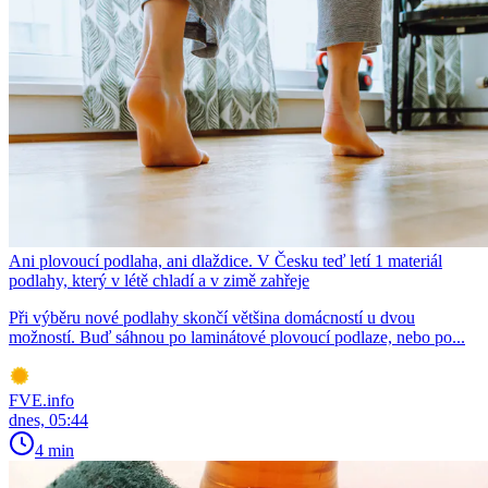
Ani plovoucí podlaha, ani dlaždice. V Česku teď letí 1 materiál
podlahy, který v létě chladí a v zimě zahřeje
Při výběru nové podlahy skončí většina domácností u dvou
možností. Buď sáhnou po laminátové plovoucí podlaze, nebo po...
FVE.info
dnes, 05:44
4 min