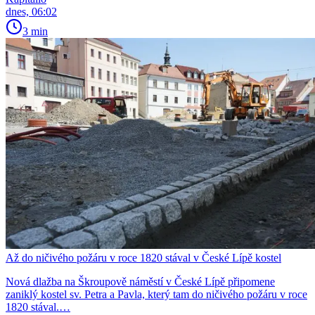
dnes, 06:02
3 min
Až do ničivého požáru v roce 1820 stával v České Lípě kostel
Nová dlažba na Škroupově náměstí v České Lípě připomene
zaniklý kostel sv. Petra a Pavla, který tam do ničivého požáru v roce
1820 stával.…