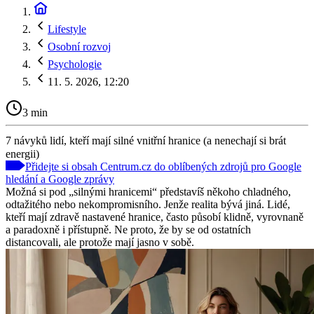
Lifestyle
Osobní rozvoj
Psychologie
11. 5. 2026, 12:20
3 min
7 návyků lidí, kteří mají silné vnitřní hranice (a nenechají si brát
energii)
Přidejte si obsah Centrum.cz do oblíbených zdrojů pro Google
hledání a Google zprávy
Možná si pod „silnými hranicemi“ představíš někoho chladného,
odtažitého nebo nekompromisního. Jenže realita bývá jiná. Lidé,
kteří mají zdravě nastavené hranice, často působí klidně, vyrovnaně
a paradoxně i přístupně. Ne proto, že by se od ostatních
distancovali, ale protože mají jasno v sobě.