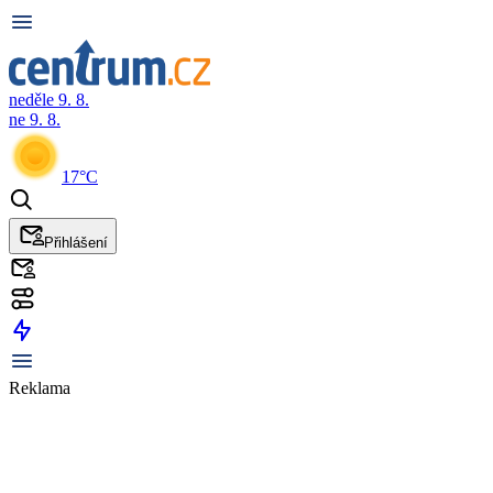
neděle 9. 8.
ne 9. 8.
17°C
Přihlášení
Reklama