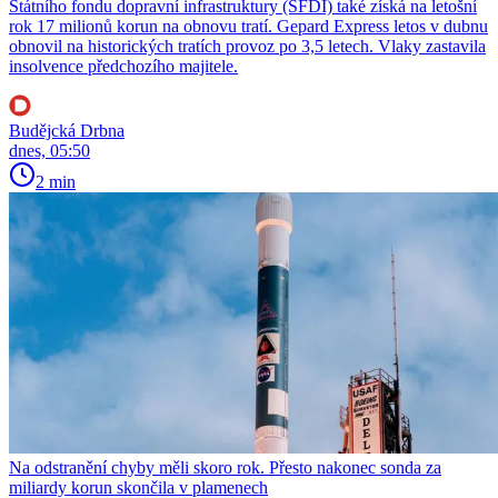
Státního fondu dopravní infrastruktury (SFDI) také získá na letošní
rok 17 milionů korun na obnovu tratí. Gepard Express letos v dubnu
obnovil na historických tratích provoz po 3,5 letech. Vlaky zastavila
insolvence předchozího majitele.
Budějcká Drbna
dnes, 05:50
2 min
Na odstranění chyby měli skoro rok. Přesto nakonec sonda za
miliardy korun skončila v plamenech