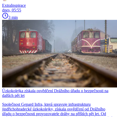
ExtraInspirace
dnes, 05:55
3 min
Úzkokolejka získala osvědčení Drážního úřadu o bezpečnosti na
dalších pět let
Společnost Gepard Infra, která spravuje infrastrukturu
jindřichohradecké úzkokolejky, získala osvědčení od Drážního
úřadu o bezpečnosti provozovatele dráhy na příštích pět let. Od