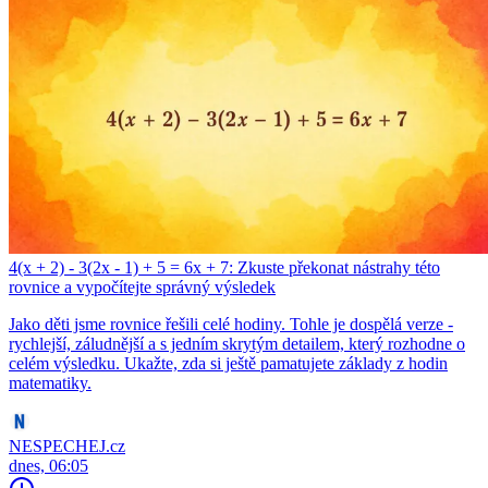
4(x + 2) - 3(2x - 1) + 5 = 6x + 7: Zkuste překonat nástrahy této
rovnice a vypočítejte správný výsledek
Jako děti jsme rovnice řešili celé hodiny. Tohle je dospělá verze -
rychlejší, záludnější a s jedním skrytým detailem, který rozhodne o
celém výsledku. Ukažte, zda si ještě pamatujete základy z hodin
matematiky.
NESPECHEJ.cz
dnes, 06:05