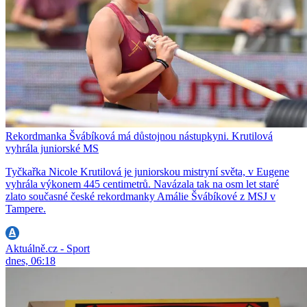
Rekordmanka Švábíková má důstojnou nástupkyni. Krutilová
vyhrála juniorské MS
Tyčkařka Nicole Krutilová je juniorskou mistryní světa, v Eugene
vyhrála výkonem 445 centimetrů. Navázala tak na osm let staré
zlato současné české rekordmanky Amálie Švábíkové z MSJ v
Tampere.
Aktuálně.cz - Sport
dnes, 06:18