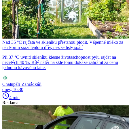
Nad 35 °C rajčata ve skleníku přestanou plodit. Vápenné mléko za
pár korun srazí teplotu dřív, než se listy spálí
Při 37 °C uvnitř skleníku klesne životaschopnost pylu rajčat na
necelých 40 %. Bílý nátěr na skle tomu dokáže zabránit za cenu
jednoho kávového latte.
Chalupáři-Zahrádkáři
dnes, 16:30
4 min
Reklama