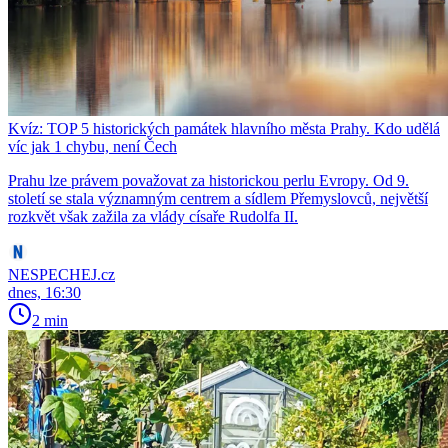
Kvíz: TOP 5 historických památek hlavního města Prahy. Kdo udělá
víc jak 1 chybu, není Čech
Prahu lze právem považovat za historickou perlu Evropy. Od 9.
století se stala významným centrem a sídlem Přemyslovců, největší
rozkvět však zažila za vlády císaře Rudolfa II.
NESPECHEJ.cz
dnes, 16:30
2 min