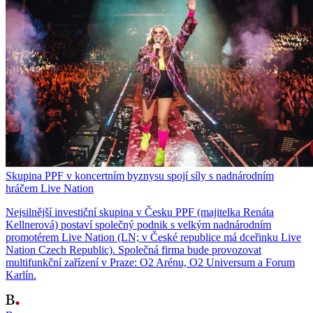
Skupina PPF v koncertním byznysu spojí síly s nadnárodním
hráčem Live Nation
Nejsilnější investiční skupina v Česku PPF (majitelka Renáta
Kellnerová) postaví společný podnik s velkým nadnárodním
promotérem Live Nation (LN; v České republice má dceřinku Live
Nation Czech Republic). Společná firma bude provozovat
multifunkční zařízení v Praze: O2 Arénu, O2 Universum a Forum
Karlín.