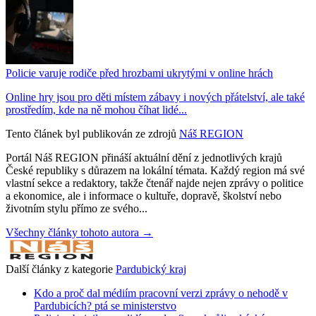
Policie varuje rodiče před hrozbami ukrytými v online hrách
Online hry jsou pro děti místem zábavy i nových přátelství, ale také
prostředím, kde na ně mohou číhat lidé...
Tento článek byl publikován ze zdrojů
Náš REGION
Portál Náš REGION přináší aktuální dění z jednotlivých krajů
České republiky s důrazem na lokální témata. Každý region má své
vlastní sekce a redaktory, takže čtenář najde nejen zprávy o politice
a ekonomice, ale i informace o kultuře, dopravě, školství nebo
životním stylu přímo ze svého...
Všechny články tohoto autora →
Další články z kategorie
Pardubický kraj
Kdo a proč dal médiím pracovní verzi zprávy o nehodě v
Pardubicích? ptá se ministerstvo