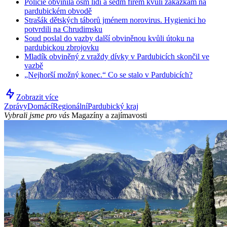
Policie obvinila osm lidí a sedm firem kvůli zakázkám na
pardubickém obvodě
Strašák dětských táborů jménem norovirus. Hygienici ho
potvrdili na Chrudimsku
Soud poslal do vazby další obviněnou kvůli útoku na
pardubickou zbrojovku
Mladík obviněný z vraždy dívky v Pardubicích skončil ve
vazbě
„Nejhorší možný konec.“ Co se stalo v Pardubicích?
Zobrazit více
Zprávy
Domácí
Regionální
Pardubický kraj
Vybrali jsme pro vás
Magazíny a zajímavosti