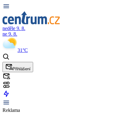
neděle 9. 8.
ne 9. 8.
31°C
Přihlášení
Reklama