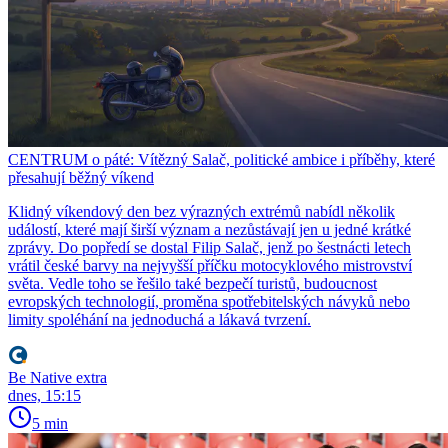
CENTRUM o páté: Vítězný Salač, politické ambice i příběhy, které
přesahují běžný víkend
Klidný víkendový den bez výrazných extrémů nabídl několik
událostí, které mají širší význam a nezůstávají jen u jedné krátké
zprávy. Do popředí se dostal Filip Salač, jenž po šestnácti letech
vrátil české barvy na nejvyšší příčku motocyklového mistrovství
světa. Vedle toho se řešilo také bezpečí turistů, budoucnost
evropských technologií, proměna spotřebitelských návyků nebo
limity spoléhání na jednoduchá a lákavá tvrzení.
Be Native extra
dnes, 15:15
5 min