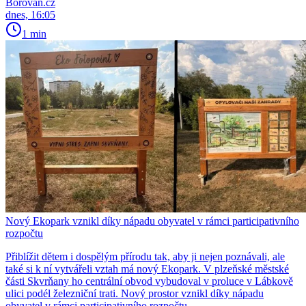
Borovan.cz
dnes, 16:05
1 min
Nový Ekopark vznikl díky nápadu obyvatel v rámci participativního
rozpočtu
Přiblížit dětem i dospělým přírodu tak, aby ji nejen poznávali, ale
také si k ní vytvářeli vztah má nový Ekopark. V plzeňské městské
části Skvrňany ho centrální obvod vybudoval v proluce v Lábkově
ulici podél železniční trati. Nový prostor vznikl díky nápadu
obyvatel v rámci participativního rozpočtu.