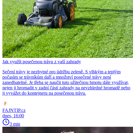
Jak využít posečenou trávu z vaší zahrady
Sečení trávy je nezbytné pro údržbu zeleně. S vlhkým a teplým
počasím se trávníkům daří a množství posečené trávy není
zanedbatelné. Je třeba se naučit tuto užitečnou hmotu dále využívat,
nejen ji hromadit v zadní části zahrady na nevzhledné hromadě nebo
ji vyvážet do kontejneru na posečenou trávu.
FAJNTIP.cz
dnes, 16:00
3 min