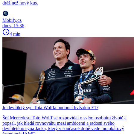
dráž než nový kus.
Mobify.cz
dnes, 15:36
4 min
Je devítiletý syn Tota Wolffa budoucí hvězdou F1?
Šéf Mercedesu Toto Wolff se rozpovídal o svém osobním životě a
popsal, jak hledá rovnováhu mezi ambicemi a radostí svého
devítiletého syna Jacka, který v současné době vede motokárový
šampionát IAME.