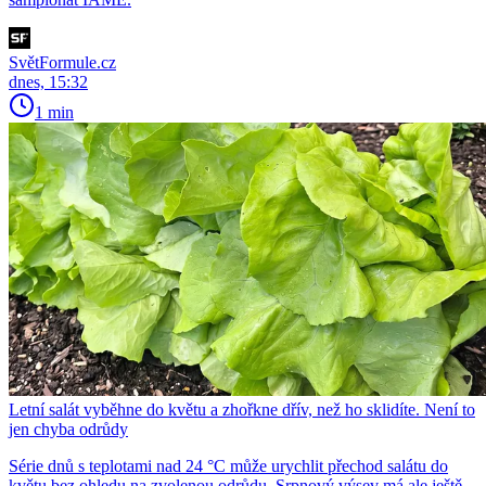
SvětFormule.cz
dnes, 15:32
1 min
Letní salát vyběhne do květu a zhořkne dřív, než ho sklidíte. Není to
jen chyba odrůdy
Série dnů s teplotami nad 24 °C může urychlit přechod salátu do
květu bez ohledu na zvolenou odrůdu. Srpnový výsev má ale ještě