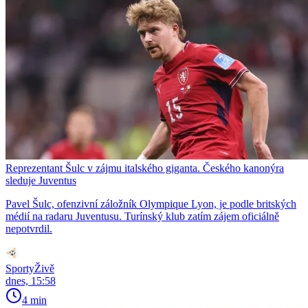
Reprezentant Šulc v zájmu italského giganta. Českého kanonýra
sleduje Juventus
Pavel Šulc, ofenzivní záložník Olympique Lyon, je podle britských
médií na radaru Juventusu. Turínský klub zatím zájem oficiálně
nepotvrdil.
SportyŽivě
dnes, 15:58
4 min