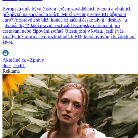
Evropská unie bývá častým terčem zavádějících tvrzení a virálních
příspěvků na sociálních sítích. Musí všechny země EU přijmout
euro? A opravdu se blíží konec označení české pivní „desítky“ a
„dvanáctky“? Jaká pravidla schválil Evropský parlament pro
cestování nebo čipování zvířat? Otestujte si v kvízu, jestli i vás
zmátly dezinformace o rozhodnutích EU, která ovlivňují každodenní
život.
Aktuálně.cz - Zprávy
dnes, 16:01
Reklama