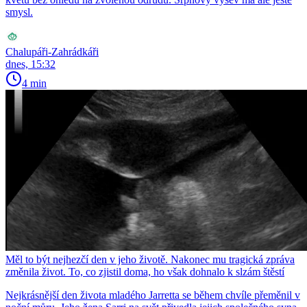
smysl.
Chalupáři-Zahrádkáři
dnes, 15:32
4 min
Měl to být nejhezčí den v jeho životě. Nakonec mu tragická zpráva
změnila život. To, co zjistil doma, ho však dohnalo k slzám štěstí
Nejkrásnější den života mladého Jarretta se během chvíle přeměnil v