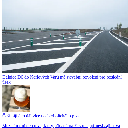
Dálnice D6 do Karlových Varů má stavební povolení pro poslední
úsek
Češi pijí čím dál více nealkoholického piva
Mezinárodní den piva, který připadá na 7. srpna, přinesl zajímavá