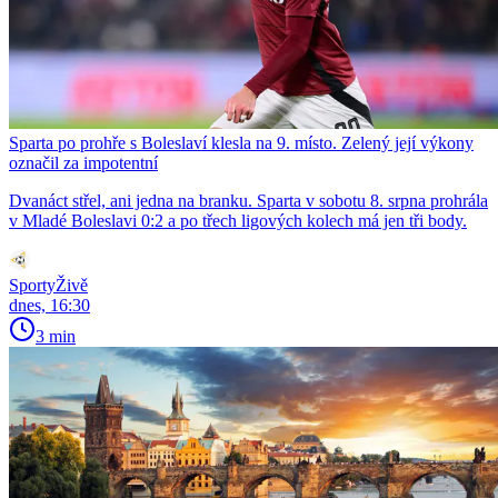
Sparta po prohře s Boleslaví klesla na 9. místo. Zelený její výkony
označil za impotentní
Dvanáct střel, ani jedna na branku. Sparta v sobotu 8. srpna prohrála
v Mladé Boleslavi 0:2 a po třech ligových kolech má jen tři body.
SportyŽivě
dnes, 16:30
3 min