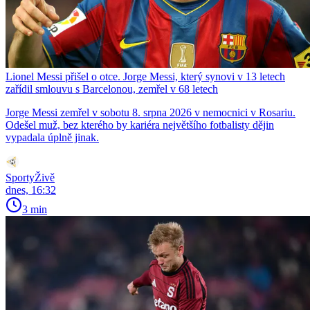
Lionel Messi přišel o otce. Jorge Messi, který synovi v 13 letech
zařídil smlouvu s Barcelonou, zemřel v 68 letech
Jorge Messi zemřel v sobotu 8. srpna 2026 v nemocnici v Rosariu.
Odešel muž, bez kterého by kariéra největšího fotbalisty dějin
vypadala úplně jinak.
SportyŽivě
dnes, 16:32
3 min