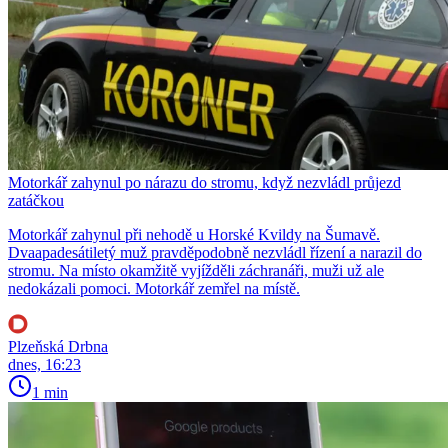
Motorkář zahynul po nárazu do stromu, když nezvládl průjezd
zatáčkou
Motorkář zahynul při nehodě u Horské Kvildy na Šumavě.
Dvaapadesátiletý muž pravděpodobně nezvládl řízení a narazil do
stromu. Na místo okamžitě vyjížděli záchranáři, muži už ale
nedokázali pomoci. Motorkář zemřel na místě.
Plzeňská Drbna
dnes, 16:23
1 min