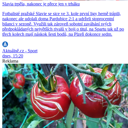
Slavia trpěla, nakonec je přece jen v trháku
Fotbalisté pražské Slavie se sice ve 3. kole první ligy herně trápili,
nakonec ale udolali doma Pardubice 2:1 a udrželi stoprocentní
bilanci v sezoně. Využili tak zároveň sobotní zaváhání svých
předpokládaných největších rivalů v boji o titul, na Spartu tak už po
třech kolech mají náskok šesti bodů, na Plzeň dokonce sedm.
Aktuálně.cz - Sport
dnes, 15:20
Reklama