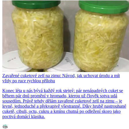
Zavařené cuketové zelí na zimu: Návod, jak uchovat úrodu a mít
vždy po ruce rychlou přílohu
Konec léta u nás bývá každý rok stejný: pár nenápadných cuket se
během pár dnů promění v hromadu, kterou už člověk sotva udá
sousedům. Právě tehdy dělám zavařené cuketové zelí na zimu – je
levné, jednoduché a překvapivě všestranné. Díky hrubě nastrouhané
cuketě, cibuli, octu, cukru a kmínu chutná po odležení skoro jako
poctivá domácí klasika.