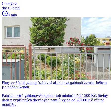
Cooky.cz
dnes, 15:55
4 min
Ploty ze 60. let jsou zpět. Levná alternativa gabionů vyroste během
jediného víkendu
Patnáct metrů gabionového plotu stojí minimálně 94 500 Kč. Stejný
úsek z vyplétaných dřevěných panelů vyjde od 28 000 Kč včetně
montáže.