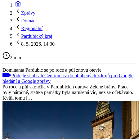
Zprávy
Domácí
Regionální
Pardubický kraj
8. 5. 2026, 14:00
2 min
Dominanta Pardubic se po roce a půl znovu otevře
Přidejte si obsah Centrum.cz do oblíbených zdrojů pro Google
hledání a Google zprávy
Po roce a půl skončila v Pardubicích oprava Zelené brány. Práce
byly náročné, statika památky byla narušená víc, než se očekávalo.
Kvůli tomu i…