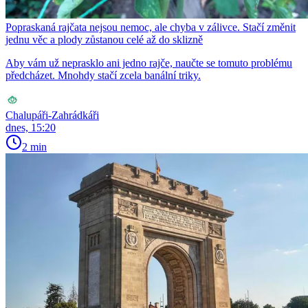
Popraskaná rajčata nejsou nemoc, ale chyba v zálivce. Stačí změnit
jednu věc a plody zůstanou celé až do sklizně
Aby vám už neprasklo ani jedno rajče, naučte se tomuto problému
předcházet. Mnohdy stačí zcela banální triky.
Chalupáři-Zahrádkáři
dnes, 15:20
2 min