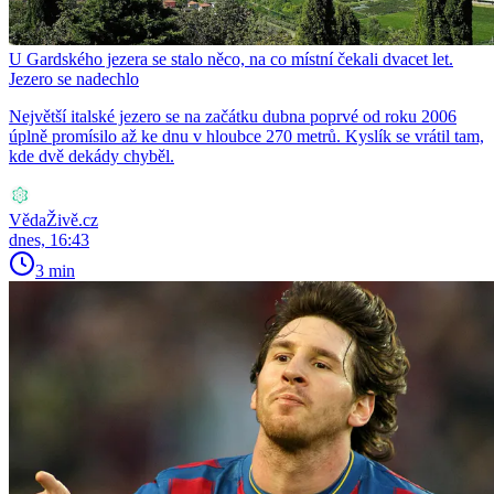
U Gardského jezera se stalo něco, na co místní čekali dvacet let.
Jezero se nadechlo
Největší italské jezero se na začátku dubna poprvé od roku 2006
úplně promísilo až ke dnu v hloubce 270 metrů. Kyslík se vrátil tam,
kde dvě dekády chyběl.
VědaŽivě.cz
dnes, 16:43
3 min