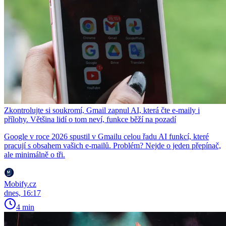
Zkontrolujte si soukromí, Gmail zapnul AI, která čte e-maily i
přílohy. Většina lidí o tom neví, funkce běží na pozadí
Google v roce 2026 spustil v Gmailu celou řadu AI funkcí, které
pracují s obsahem vašich e-mailů. Problém? Nejde o jeden přepínač,
ale minimálně o tři.
Mobify.cz
dnes, 16:17
4 min