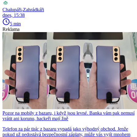
Chalupáři-Zahrádkáři
dnes, 15:38
5 min
Reklama
Pozor na mobily z bazaru, i když jsou levné. Banka vám pak nemusí
vrátit ani korunu, hackeři mají žně
Telefon za pár tisíc z bazaru vypadá jako výhodný obchod. Jenže
pokud už nedostává bezpečnostní záplaty, může vás vyjít mnohem