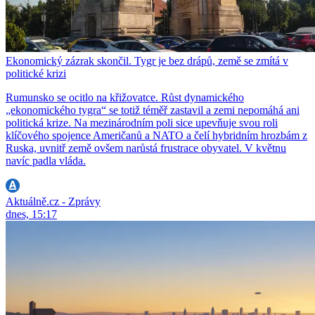
Ekonomický zázrak skončil. Tygr je bez drápů, země se zmítá v
politické krizi
Rumunsko se ocitlo na křižovatce. Růst dynamického
„ekonomického tygra“ se totiž téměř zastavil a zemi nepomáhá ani
politická krize. Na mezinárodním poli sice upevňuje svou roli
klíčového spojence Američanů a NATO a čelí hybridním hrozbám z
Ruska, uvnitř země ovšem narůstá frustrace obyvatel. V květnu
navíc padla vláda.
Aktuálně.cz - Zprávy
dnes, 15:17