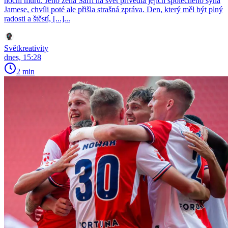
noční můru. Jeho žena Sarri na svět přivedla jejich společného syna
Jamese, chvíli poté ale přišla strašná zpráva. Den, který měl být plný
radosti a štěstí, [...]...
Světkreativity
dnes, 15:28
2 min