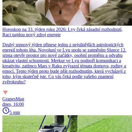
Horoskop na 33. týden roku 2026: Lvy čeká zásadní rozhodnutí,
Raci najdou nový zdroj energie
Druhý srpnový týden přinese jednu z nejsilnějších astrologických
energií tohoto léta. Novoluní ve Lvu spolu se zatměním Slunce 12.
srpna otevře prostor pro nové začátky, osobní proměnu a odvahu
ukázat vlastní schopnosti. Merkur ve Lvu podpoří komunikaci a
kreativitu, zatímco Mars v Raku zvýrazní témata domova, rodiny a
emocí. Tento týden proto bude přát rozhodnutím, která vycházejí z
toho, kým skutečně jste. Co vás čeká podle vašeho znamení
zvěrokruhu?
GrapesMag
dnes, 16:00
5 min