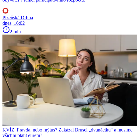
Plzeňská Drbna
dnes, 16:02
2 min
KVÍZ: Pravda, nebo mýtus? Zakázal Brusel „dvanáctku“ a musíme
všichni platit eurem?