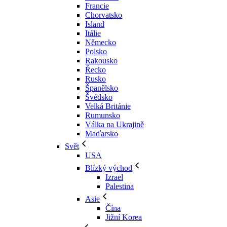
Francie
Chorvatsko
Island
Itálie
Německo
Polsko
Rakousko
Řecko
Rusko
Španělsko
Švédsko
Velká Británie
Rumunsko
Válka na Ukrajině
Maďarsko
Svět
USA
Blízký východ
Izrael
Palestina
Asie
Čína
Jižní Korea