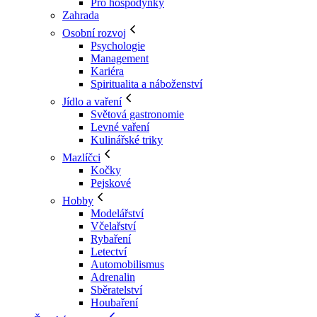
Pro hospodyňky
Zahrada
Osobní rozvoj
Psychologie
Management
Kariéra
Spiritualita a náboženství
Jídlo a vaření
Světová gastronomie
Levné vaření
Kulinářské triky
Mazlíčci
Kočky
Pejskové
Hobby
Modelářství
Včelařství
Rybaření
Letectví
Automobilismus
Adrenalin
Sběratelství
Houbaření