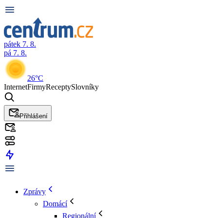
pátek 7. 8.
pá 7. 8.
26°C
Internet
Firmy
Recepty
Slovníky
Přihlášení
Zprávy
Domácí
Regionální