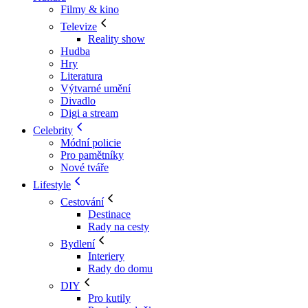
Filmy & kino
Televize
Reality show
Hudba
Hry
Literatura
Výtvarné umění
Divadlo
Digi a stream
Celebrity
Módní policie
Pro pamětníky
Nové tváře
Lifestyle
Cestování
Destinace
Rady na cesty
Bydlení
Interiery
Rady do domu
DIY
Pro kutily