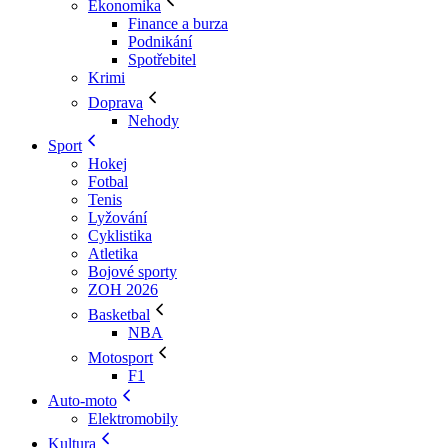
Ekonomika
Finance a burza
Podnikání
Spotřebitel
Krimi
Doprava
Nehody
Sport
Hokej
Fotbal
Tenis
Lyžování
Cyklistika
Atletika
Bojové sporty
ZOH 2026
Basketbal
NBA
Motosport
F1
Auto-moto
Elektromobily
Kultura