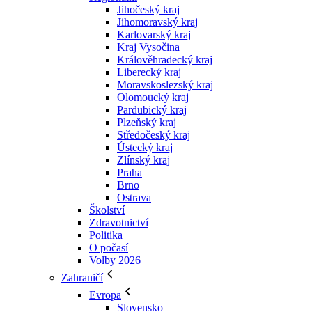
Jihočeský kraj
Jihomoravský kraj
Karlovarský kraj
Kraj Vysočina
Králověhradecký kraj
Liberecký kraj
Moravskoslezský kraj
Olomoucký kraj
Pardubický kraj
Plzeňský kraj
Středočeský kraj
Ústecký kraj
Zlínský kraj
Praha
Brno
Ostrava
Školství
Zdravotnictví
Politika
O počasí
Volby 2026
Zahraničí
Evropa
Slovensko