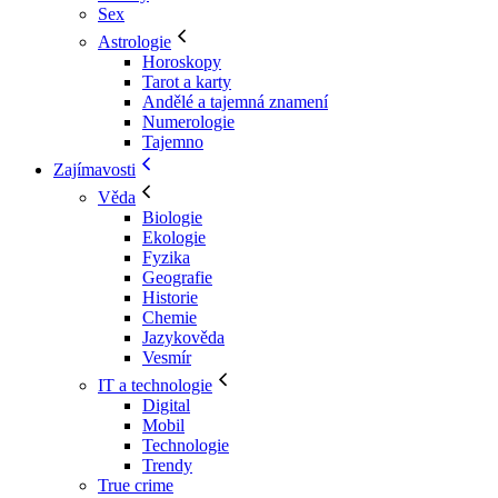
Sex
Astrologie
Horoskopy
Tarot a karty
Andělé a tajemná znamení
Numerologie
Tajemno
Zajímavosti
Věda
Biologie
Ekologie
Fyzika
Geografie
Historie
Chemie
Jazykověda
Vesmír
IT a technologie
Digital
Mobil
Technologie
Trendy
True crime