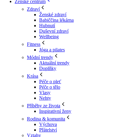
Ženské centrum
Zdraví
Ženské zdraví
Babiččina lékárna
Hubnutí
Duševní zdraví
Wellbeing
Fitness
Jóga a pilates
Módní trendy
Aktuální trendy
Doplňky
Krása
Péče o pleť
Péče o tělo
Vlasy
Nehty
Příběhy ze života
Inspirativní ženy
Rodina & komunita
Výchova
Přátelství
Vztahy