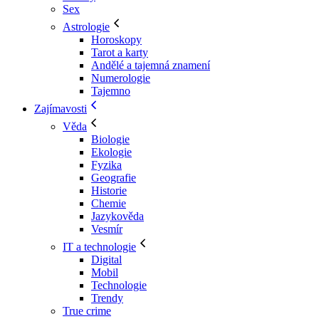
Sex
Astrologie
Horoskopy
Tarot a karty
Andělé a tajemná znamení
Numerologie
Tajemno
Zajímavosti
Věda
Biologie
Ekologie
Fyzika
Geografie
Historie
Chemie
Jazykověda
Vesmír
IT a technologie
Digital
Mobil
Technologie
Trendy
True crime