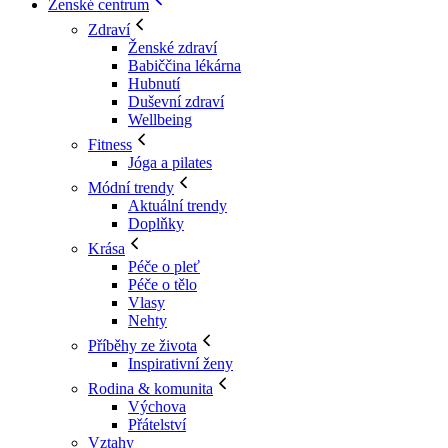
Ženské centrum
Zdraví
Ženské zdraví
Babiččina lékárna
Hubnutí
Duševní zdraví
Wellbeing
Fitness
Jóga a pilates
Módní trendy
Aktuální trendy
Doplňky
Krása
Péče o pleť
Péče o tělo
Vlasy
Nehty
Příběhy ze života
Inspirativní ženy
Rodina & komunita
Výchova
Přátelství
Vztahy