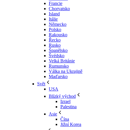
Francie
Chorvatsko
Island
Itálie
Německo
Polsko
Rakousko
Řecko
Rusko
Španělsko
Švédsko
Velká Británie
Rumunsko
Válka na Ukrajině
Maďarsko
Svět
USA
Blízký východ
Izrael
Palestina
Asie
Čína
Jižní Korea