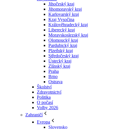
Jihočeský kraj
Jihomoravský kraj
Karlovarský kraj
Kraj Vysočina
Králověhradecký kraj
Liberecký kraj
Moravskoslezský kraj
Olomoucký kraj
Pardubický kraj
Plzeňský kraj
Středočeský kraj
Ústecký kraj
Zlínský kraj
Praha
Brno
Ostrava
Školství
Zdravotnictví
Politika
O počasí
Volby 2026
Zahraničí
Evropa
Slovensko