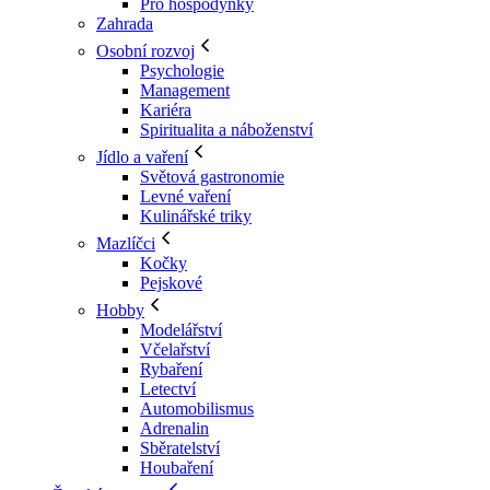
Pro hospodyňky
Zahrada
Osobní rozvoj
Psychologie
Management
Kariéra
Spiritualita a náboženství
Jídlo a vaření
Světová gastronomie
Levné vaření
Kulinářské triky
Mazlíčci
Kočky
Pejskové
Hobby
Modelářství
Včelařství
Rybaření
Letectví
Automobilismus
Adrenalin
Sběratelství
Houbaření