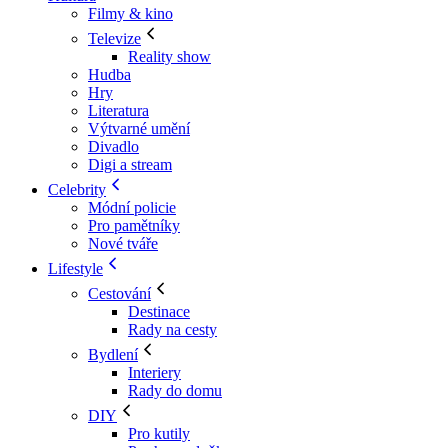
Filmy & kino
Televize
Reality show
Hudba
Hry
Literatura
Výtvarné umění
Divadlo
Digi a stream
Celebrity
Módní policie
Pro pamětníky
Nové tváře
Lifestyle
Cestování
Destinace
Rady na cesty
Bydlení
Interiery
Rady do domu
DIY
Pro kutily