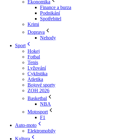
Ekonomika
Finance a burza
Podnikání
Spotřebitel
Krimi
Doprava
Nehody
Sport
Hokej
Fotbal
Tenis
Lyžování
Cyklistika
Atletika
Bojové sporty
ZOH 2026
Basketbal
NBA
Motosport
F1
Auto-moto
Elektromobily
Kultura