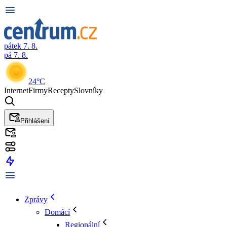
pátek 7. 8.
pá 7. 8.
24°C
Internet
Firmy
Recepty
Slovníky
Přihlášení
Zprávy
Domácí
Regionální