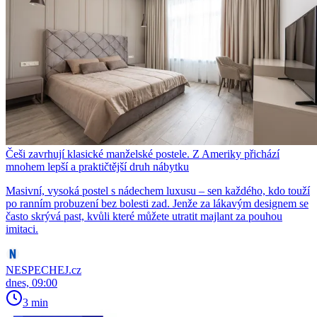
Češi zavrhují klasické manželské postele. Z Ameriky přichází
mnohem lepší a praktičtější druh nábytku
Masivní, vysoká postel s nádechem luxusu – sen každého, kdo touží
po ranním probuzení bez bolesti zad. Jenže za lákavým designem se
často skrývá past, kvůli které můžete utratit majlant za pouhou
imitaci.
NESPECHEJ.cz
dnes, 09:00
3 min