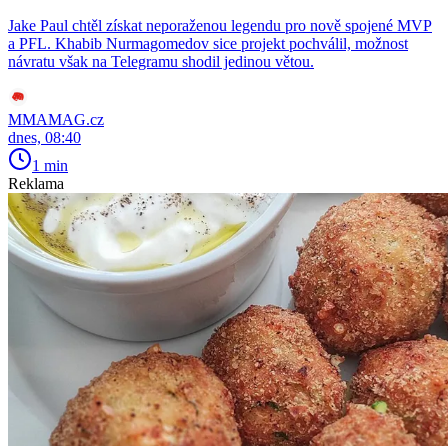
Jake Paul chtěl získat neporaženou legendu pro nově spojené MVP
a PFL. Khabib Nurmagomedov sice projekt pochválil, možnost
návratu však na Telegramu shodil jedinou větou.
MMAMAG.cz
dnes, 08:40
1 min
Reklama