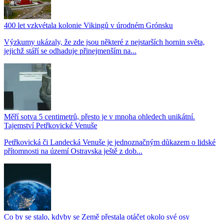
400 let vzkvétala kolonie Vikingů v úrodném Grónsku
Výzkumy ukázaly, že zde jsou některé z nejstarších hornin světa,
jejichž stáří se odhaduje přinejmenším na...
Měří sotva 5 centimetrů, přesto je v mnoha ohledech unikátní.
Tajemství Petřkovické Venuše
Petřkovická či Landecká Venuše je jednoznačným důkazem o lidské
přítomnosti na území Ostravska ještě z dob...
Co by se stalo, kdyby se Země přestala otáčet okolo své osy