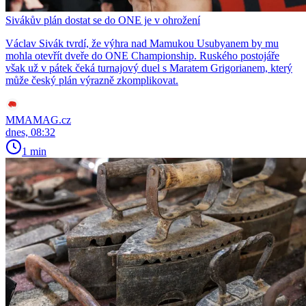
Sivákův plán dostat se do ONE je v ohrožení
Václav Sivák tvrdí, že výhra nad Mamukou Usubyanem by mu
mohla otevřít dveře do ONE Championship. Ruského postojáře
však už v pátek čeká turnajový duel s Maratem Grigorianem, který
může český plán výrazně zkomplikovat.
MMAMAG.cz
dnes, 08:32
1 min