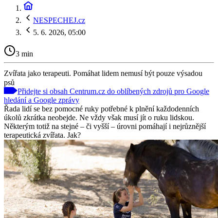
NESPECHEJ.cz
5. 6. 2026, 05:00
3 min
Zvířata jako terapeuti. Pomáhat lidem nemusí být pouze výsadou
psů
Přidejte si obsah Centrum.cz do oblíbených zdrojů pro Google
hledání a Google zprávy
Řada lidí se bez pomocné ruky potřebné k plnění každodenních
úkolů zkrátka neobejde. Ne vždy však musí jít o ruku lidskou.
Některým totiž na stejné – či vyšší – úrovni pomáhají i nejrůznější
terapeutická zvířata. Jak?