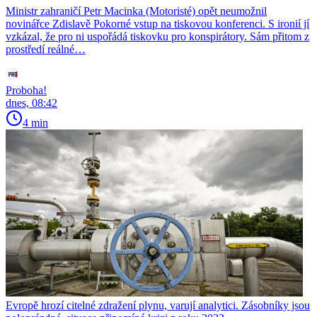
Ministr zahraničí Petr Macinka (Motoristé) opět neumožnil
novinářce Zdislavě Pokorné vstup na tiskovou konferenci. S ironií jí
vzkázal, že pro ni uspořádá tiskovku pro konspirátory. Sám přitom z
prostředí reálné…
Proboha!
dnes, 08:42
4 min
Evropě hrozí citelné zdražení plynu, varují analytici. Zásobníky jsou