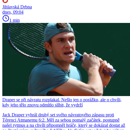
Jihlavská Drbna
dnes, 09:04
1 min
Draper se při návratu rozplakal. Nešlo jen o porážku, ale o chvíli,
kdy jeho tělo znovu odmítlo slíbit, že vydrží
Jack Draper vyhrál druhý set svého návratového zápasu proti
Térenci Atmanemu 6:2. Měl za sebou pomalý začátek, postupně
našel rytmus a na chvíli připomněl hráče, který se dokázal dostat až