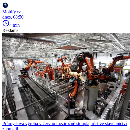
Mobify.cz
dnes, 08:50
4 min
Reklama
Průmyslová výroba v červnu meziročně stoupla, růst ve stavebnictví
zpomalil