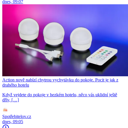
dnes, 09:07
Action nově nabízí chytrou vychytávku do pokoje. Pocit je jak z
drahého hotelu
Když vejdete do pokoje v hezkém hotelu, něco vás uklidní ještě
dřív, […]
Spotřebitelov.cz
dnes, 09:05