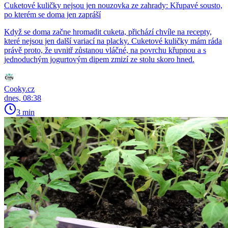
Cuketové kuličky nejsou jen nouzovka ze zahrady: Křupavé sousto,
po kterém se doma jen zapráší
Když se doma začne hromadit cuketa, přichází chvíle na recepty,
které nejsou jen další variací na placky. Cuketové kuličky mám ráda
právě proto, že uvnitř zůstanou vláčné, na povrchu křupnou a s
jednoduchým jogurtovým dipem zmizí ze stolu skoro hned.
Cooky.cz
dnes, 08:38
3 min