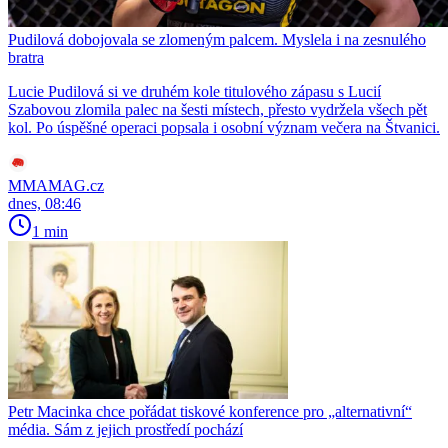
Pudilová dobojovala se zlomeným palcem. Myslela i na zesnulého
bratra
Lucie Pudilová si ve druhém kole titulového zápasu s Lucií
Szabovou zlomila palec na šesti místech, přesto vydržela všech pět
kol. Po úspěšné operaci popsala i osobní význam večera na Štvanici.
MMAMAG.cz
dnes, 08:46
1 min
Petr Macinka chce pořádat tiskové konference pro „alternativní“
média. Sám z jejich prostředí pochází