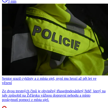
3 min
Senior srazil cyklisty a z místa ujel, nyní mu hrozí až pět let ve
vězení
Ze dvou trestných činů je obviněný třiasedmdesátiletý řidič, který na
jaře způsobil na Žďársku vážnou dopravní nehodu a místo
poskytnutí pomoci z místa ujel.