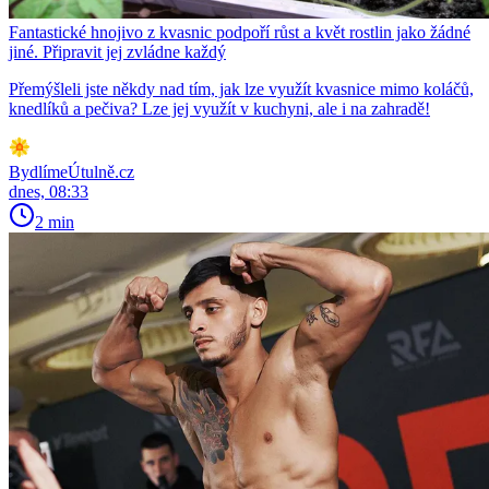
Fantastické hnojivo z kvasnic podpoří růst a květ rostlin jako žádné
jiné. Připravit jej zvládne každý
Přemýšleli jste někdy nad tím, jak lze využít kvasnice mimo koláčů,
knedlíků a pečiva? Lze jej využít v kuchyni, ale i na zahradě!
BydlímeÚtulně.cz
dnes, 08:33
2 min