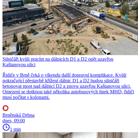
Silničáři kvůli pracím na dálnicích D1 a D2 opět uzavřou
Kaštanovou ulici
Řidiče v Brně čeká o víkendu další dopravní komplikace. Kvůli
pokračující přestavbě křížení dálnic D1 a D2 budou silničáři
betonovat most nad dálnicí D2 a znovu uzavřou Kaštanovou ulici.
Omezení se dotknou také několika autobusových linek MHD, řidiči
musí počítat s kolonami.
Brněnská Drbna
dnes, 09:00
1 min