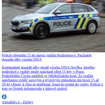
Policie objasnila 15 let starou vraždu bezdomovce. Pachatele
dopadla díky vzorku DNA
Kriminalisté dopadli díky shodě vzorku DNA člověka, kterého
podezírají z vraždy muže spáchané před 15 lety v Praze.
Podezřelého Čecha zadrželi ve Středočeském kraji. Za vraždu
spáchanou zvlášť surovým a trýznivým způsobem mu hrozí 15 až
20 let vězení, k činu se nepřiznal. Soud ho poslal do vazby. Policie o
tom ve čtvrtek informovala v tiskové zprávě.
Aktuálně.cz - Zprávy