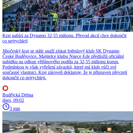
Kraj nabízí za Dynamo 32,55 milionu. Převod akcií chce dokončit
co nejrychleji
Jihočeský kraj se stále snaží získat fotbslový klub SK Dynamo
České Budějovice. Majitelce klubu Nnece Ede předložil oficiální
nabídku na odkup většinového podílu za 32,55 milionu korun.
Podmínkou je však vyřešení závazků, které má klub vůči své
současné vlastnici. Kraj zároveň deklaruje, že je připraven převzetí
dokončit co nejrychleji.
Budějcká Drbna
dnes, 09:02
3 min