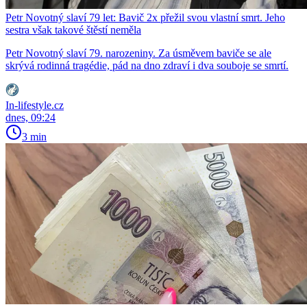
Petr Novotný slaví 79 let: Bavič 2x přežil svou vlastní smrt. Jeho
sestra však takové štěstí neměla
Petr Novotný slaví 79. narozeniny. Za úsměvem baviče se ale
skrývá rodinná tragédie, pád na dno zdraví i dva souboje se smrtí.
In-lifestyle.cz
dnes, 09:24
3 min