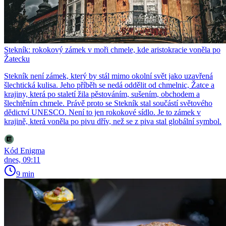
Stekník: rokokový zámek v moři chmele, kde aristokracie voněla po
Žatecku
Stekník není zámek, který by stál mimo okolní svět jako uzavřená
šlechtická kulisa. Jeho příběh se nedá oddělit od chmelnic, Žatce a
krajiny, která po staletí žila pěstováním, sušením, obchodem a
šlechtěním chmele. Právě proto se Stekník stal součástí světového
dědictví UNESCO. Není to jen rokokové sídlo. Je to zámek v
krajině, která voněla po pivu dřív, než se z piva stal globální symbol.
Kód Enigma
dnes, 09:11
9 min