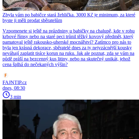
Zbyla vám po babičce stará žehlička. 3000 Kč je minimum, za které
byste ji měli prodat sběratelům
Vzpomenete si ještě na prázdniny u babičky na chalupě, kde v rohu
krbové římsy nebo na staré peci trůnil těžký kovový předmět, který
pamatoval ještě rakousko-uherské mocnářství? Zatímco pro nás to
byla jen krásná dekorace, sběratelé dnes za ty nejvzácnější kousky
neváhají zaplatit tisíce korun na ruku. Jak ale poznat, zda se vám na
půdě práší na bezcenný kus litiny, nebo na skutečný unikát, jehož
cena šplhá do nečekaných výšin?
FAJNTIP.cz
dnes, 08:30
3 min