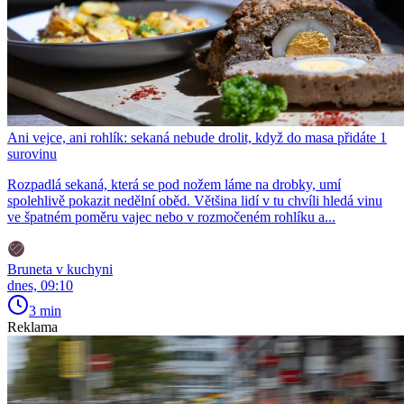
Ani vejce, ani rohlík: sekaná nebude drolit, když do masa přidáte 1
surovinu
Rozpadlá sekaná, která se pod nožem láme na drobky, umí
spolehlivě pokazit nedělní oběd. Většina lidí v tu chvíli hledá vinu
ve špatném poměru vajec nebo v rozmočeném rohlíku a...
Bruneta v kuchyni
dnes, 09:10
3 min
Reklama