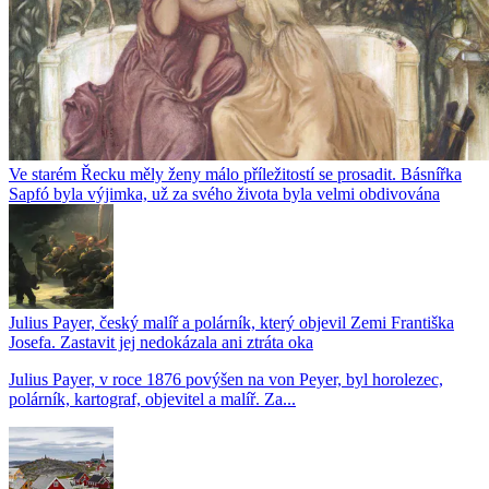
Ve starém Řecku měly ženy málo příležitostí se prosadit. Básnířka
Sapfó byla výjimka, už za svého života byla velmi obdivována
Julius Payer, český malíř a polárník, který objevil Zemi Františka
Josefa. Zastavit jej nedokázala ani ztráta oka
Julius Payer, v roce 1876 povýšen na von Peyer, byl horolezec,
polárník, kartograf, objevitel a malíř. Za...