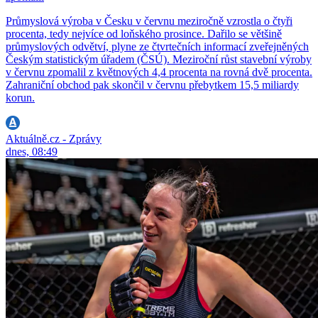
Průmyslová výroba v Česku v červnu meziročně vzrostla o čtyři
procenta, tedy nejvíce od loňského prosince. Dařilo se většině
průmyslových odvětví, plyne ze čtvrtečních informací zveřejněných
Českým statistickým úřadem (ČSÚ). Meziroční růst stavební výroby
v červnu zpomalil z květnových 4,4 procenta na rovná dvě procenta.
Zahraniční obchod pak skončil v červnu přebytkem 15,5 miliardy
korun.
Aktuálně.cz - Zprávy
dnes, 08:49