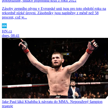
poloprázdné, situace připomíná krizi z roku 2022
Zásoby zemního plynu v Evropské unii jsou pro toto období roku na
rekordně nízké úrovni. Zásobníky jsou naplněny z méně než 58
procent, což je...
HN.cz
dnes, 08:41
Jake Paul láká Khabiba k návratu do MMA. Neporažený šampion
reaguje