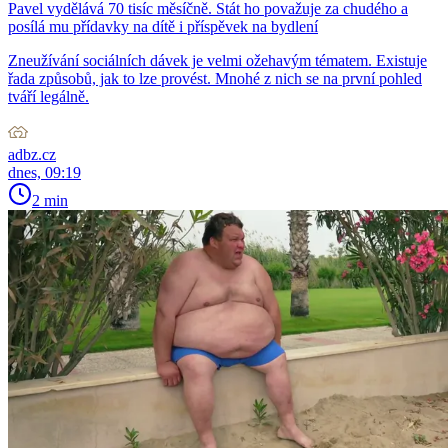
Pavel vydělává 70 tisíc měsíčně. Stát ho považuje za chudého a
posílá mu přídavky na dítě i příspěvek na bydlení
Zneužívání sociálních dávek je velmi ožehavým tématem. Existuje
řada způsobů, jak to lze provést. Mnohé z nich se na první pohled
tváří legálně.
adbz.cz
dnes, 09:19
2 min