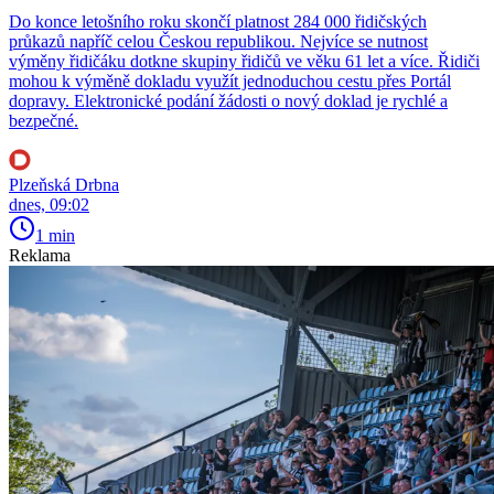
Do konce letošního roku skončí platnost 284 000 řidičských
průkazů napříč celou Českou republikou. Nejvíce se nutnost
výměny řidičáku dotkne skupiny řidičů ve věku 61 let a více. Řidiči
mohou k výměně dokladu využít jednoduchou cestu přes Portál
dopravy. Elektronické podání žádosti o nový doklad je rychlé a
bezpečné.
Plzeňská Drbna
dnes, 09:02
1 min
Reklama