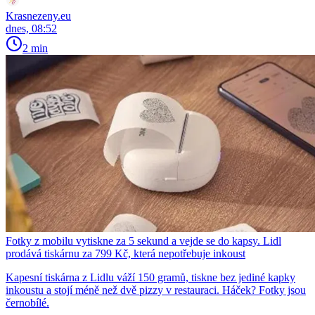
Krasnezeny.eu
dnes, 08:52
2 min
Fotky z mobilu vytiskne za 5 sekund a vejde se do kapsy. Lidl
prodává tiskárnu za 799 Kč, která nepotřebuje inkoust
Kapesní tiskárna z Lidlu váží 150 gramů, tiskne bez jediné kapky
inkoustu a stojí méně než dvě pizzy v restauraci. Háček? Fotky jsou
černobílé.