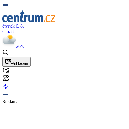
čtvrtek 6. 8.
čt 6. 8.
26°C
Přihlášení
Reklama