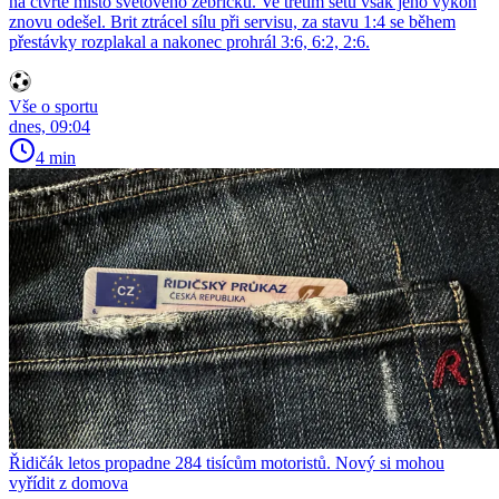
na čtvrté místo světového žebříčku. Ve třetím setu však jeho výkon
znovu odešel. Brit ztrácel sílu při servisu, za stavu 1:4 se během
přestávky rozplakal a nakonec prohrál 3:6, 6:2, 2:6.
Vše o sportu
dnes, 09:04
4 min
Řidičák letos propadne 284 tisícům motoristů. Nový si mohou
vyřídit z domova