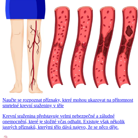
Naučte se rozpoznat příznaky, které mohou ukazovat na přítomnost
smrtelné krevní sraženiny v těle
Krevní sraženina představuje velmi nebezpečné a záludné
onemocnění, které je složité včas odhalit. Existuje však několik
jasných příznaků, kterými tělo dává najevo, že se něco děje.