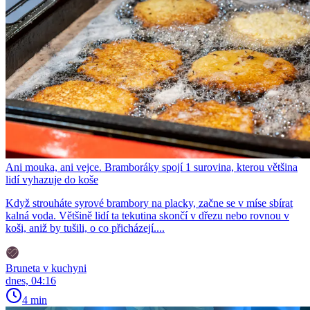
Ani mouka, ani vejce. Bramboráky spojí 1 surovina, kterou většina
lidí vyhazuje do koše
Když strouháte syrové brambory na placky, začne se v míse sbírat
kalná voda. Většině lidí ta tekutina skončí v dřezu nebo rovnou v
koši, aniž by tušili, o co přicházejí....
Bruneta v kuchyni
dnes, 04:16
4 min