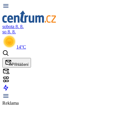
sobota 8. 8.
so 8. 8.
14°C
Přihlášení
Reklama