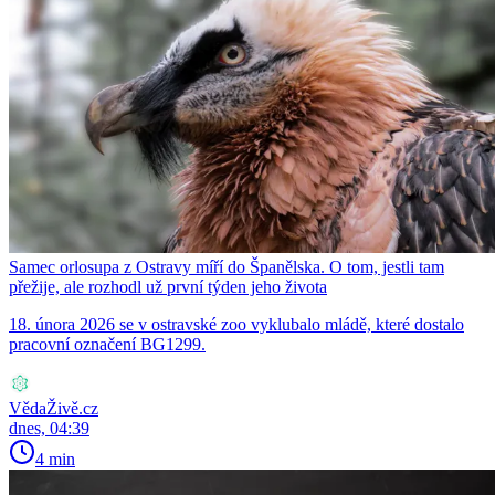
Samec orlosupa z Ostravy míří do Španělska. O tom, jestli tam
přežije, ale rozhodl už první týden jeho života
18. února 2026 se v ostravské zoo vyklubalo mládě, které dostalo
pracovní označení BG1299.
VědaŽivě.cz
dnes, 04:39
4 min