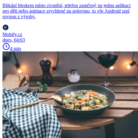
Blikání bleskem místo zvonění, telefon zamčený na jednu aplikaci
pro děti nebo animace zrychlené na polovinu, to vše Android umí
rovnou z výroby.
Mobify.cz
dnes, 04:03
4 min