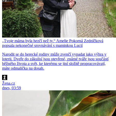
„Tvoje máma byla hezčí než ty.“ Amelie Pokorná Zedníčková
popsala nekonečné srovnávání s maminkou Lucií
Narodit se do herecké rodiny může zvenčí vypadat jako výhra v
loterii. Dveře do zákulisí jsou otevřené, známé tváře jsou součástí
běžného života a svět, ke kterému se jiní složitě propracovávají,
máte odmalička na dosah.
Žena.cz
dnes, 03:59