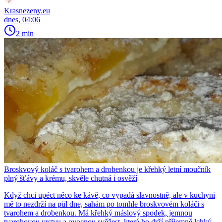
Krasnezeny.eu
dnes, 04:06
2 min
Broskvový koláč s tvarohem a drobenkou je křehký letní moučník
plný šťávy a krému, skvěle chutná i osvěží
Když chci upéct něco ke kávě, co vypadá slavnostně, ale v kuchyni
mě to nezdrží na půl dne, sahám po tomhle broskvovém koláči s
tvarohem a drobenkou. Má křehký máslový spodek, jemnou
tvarohovou vrstvu a ovocnou svěžest, která ho drží příjemně lehký.