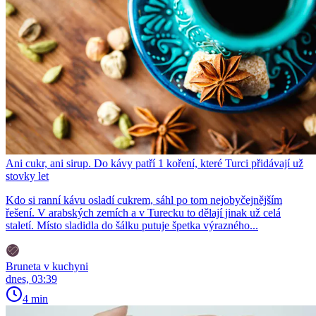
Ani cukr, ani sirup. Do kávy patří 1 koření, které Turci přidávají už
stovky let
Kdo si ranní kávu osladí cukrem, sáhl po tom nejobyčejnějším
řešení. V arabských zemích a v Turecku to dělají jinak už celá
staletí. Místo sladidla do šálku putuje špetka výrazného...
Bruneta v kuchyni
dnes, 03:39
4 min