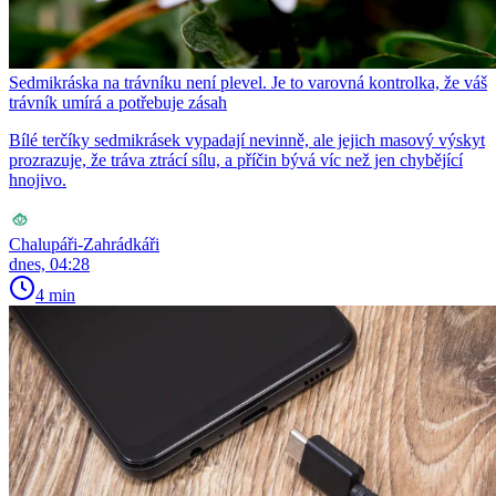
Sedmikráska na trávníku není plevel. Je to varovná kontrolka, že váš
trávník umírá a potřebuje zásah
Bílé terčíky sedmikrásek vypadají nevinně, ale jejich masový výskyt
prozrazuje, že tráva ztrácí sílu, a příčin bývá víc než jen chybějící
hnojivo.
Chalupáři-Zahrádkáři
dnes, 04:28
4 min