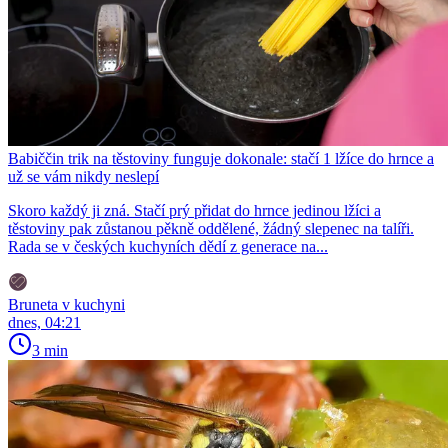
Babiččin trik na těstoviny funguje dokonale: stačí 1 lžíce do hrnce a
už se vám nikdy neslepí
Skoro každý ji zná. Stačí prý přidat do hrnce jedinou lžíci a
těstoviny pak zůstanou pěkně oddělené, žádný slepenec na talíři.
Rada se v českých kuchyních dědí z generace na...
Bruneta v kuchyni
dnes, 04:21
3 min