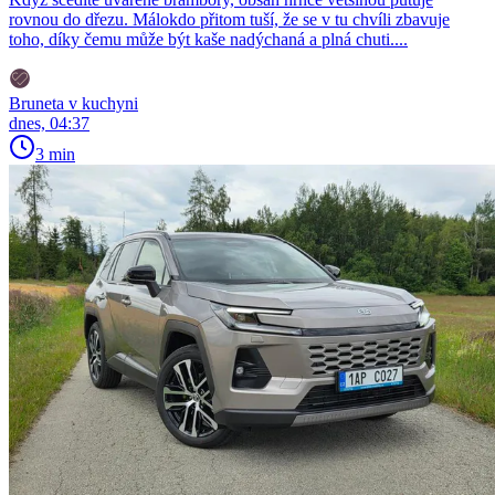
rovnou do dřezu. Málokdo přitom tuší, že se v tu chvíli zbavuje
toho, díky čemu může být kaše nadýchaná a plná chuti....
Bruneta v kuchyni
dnes, 04:37
3 min