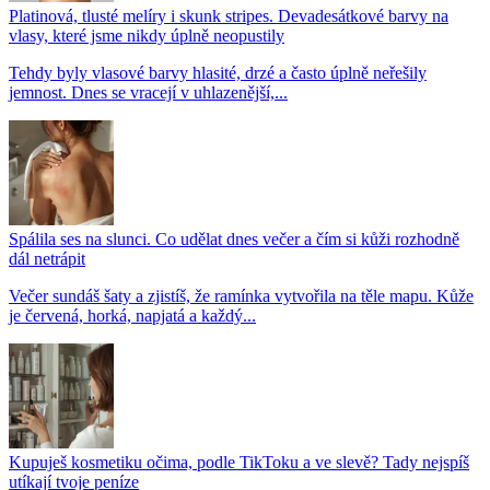
Platinová, tlusté melíry i skunk stripes. Devadesátkové barvy na
vlasy, které jsme nikdy úplně neopustily
Tehdy byly vlasové barvy hlasité, drzé a často úplně neřešily
jemnost. Dnes se vracejí v uhlazenější,...
Spálila ses na slunci. Co udělat dnes večer a čím si kůži rozhodně
dál netrápit
Večer sundáš šaty a zjistíš, že ramínka vytvořila na těle mapu. Kůže
je červená, horká, napjatá a každý...
Kupuješ kosmetiku očima, podle TikToku a ve slevě? Tady nejspíš
utíkají tvoje peníze