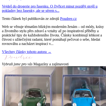
Vejdeš do drogerie pro řasenku. O čtyřicet minut později stojíš u
pokladny bez řasenky, ale se sérem s...
Tento článek byl publikován ze zdrojů
Poudree.cz
Web se věnuje tématům blízkým moderním ženám – od módy, krásy
a životního stylu přes zdraví a vztahy až po inspirativní příběhy a
praktické tipy do každodenního života. Články kombinují lehkost a
čtivost s užitečnými radami, které pomáhají pečovat o sebe, hledat
rovnováhu a nacházet inspiraci v...
Všechny články tohoto autora →
Vybrali jsme pro vás
Magazíny a zajímavosti