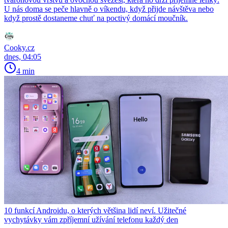
U nás doma se peče hlavně o víkendu, když přijde návštěva nebo
když prostě dostaneme chuť na poctivý domácí moučník.
Cooky.cz
dnes, 04:05
4 min
10 funkcí Androidu, o kterých většina lidí neví. Užitečné
vychytávky vám zpříjemní užívání telefonu každý den