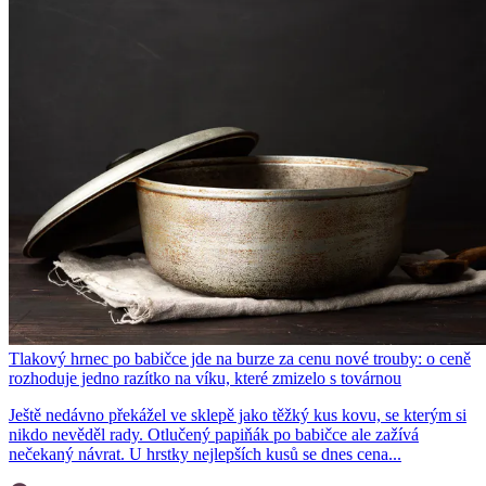
Tlakový hrnec po babičce jde na burze za cenu nové trouby: o ceně
rozhoduje jedno razítko na víku, které zmizelo s továrnou
Ještě nedávno překážel ve sklepě jako těžký kus kovu, se kterým si
nikdo nevěděl rady. Otlučený papiňák po babičce ale zažívá
nečekaný návrat. U hrstky nejlepších kusů se dnes cena...