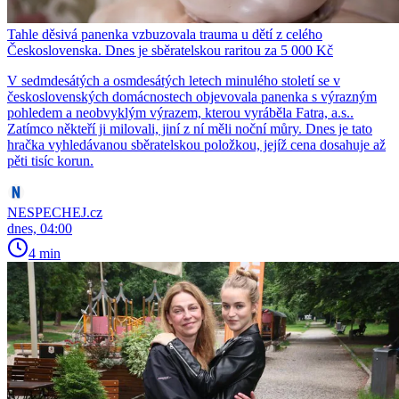
Tahle děsivá panenka vzbuzovala trauma u dětí z celého
Československa. Dnes je sběratelskou raritou za 5 000 Kč
V sedmdesátých a osmdesátých letech minulého století se v
československých domácnostech objevovala panenka s výrazným
pohledem a neobvyklým výrazem, kterou vyráběla Fatra, a.s..
Zatímco někteří ji milovali, jiní z ní měli noční můry. Dnes je tato
hračka vyhledávanou sběratelskou položkou, jejíž cena dosahuje až
pěti tisíc korun.
NESPECHEJ.cz
dnes, 04:00
4 min