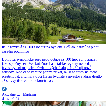
Itálie rozdává až 100 tisíc eur na bydlení. Češi ale narazí na jednu
zásadní podmínku
Domy za symbolické euro nebo dotace až 100 tisíc eur vypadají
jako splněný sen. Ve skutečnosti ale italské regiony nehledají
investory ani majitele prázdninových chalup. Potřebují nové
sousedy. Kdo chce veřejné peníze získat, musí se často skutečně
přestěhovat, zřídit si v obci hlavní bydliště a investovat další desítky
až stovky tisíc eur do rekonstrukce.
Aktuálně.cz - Magazín
dnes, 04:45