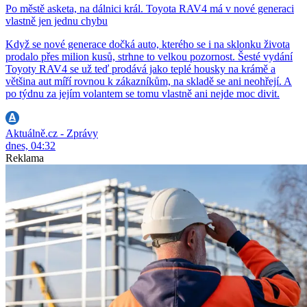
Po městě asketa, na dálnici král. Toyota RAV4 má v nové generaci
vlastně jen jednu chybu
Když se nové generace dočká auto, kterého se i na sklonku života
prodalo přes milion kusů, strhne to velkou pozornost. Šesté vydání
Toyoty RAV4 se už teď prodává jako teplé housky na krámě a
většina aut míří rovnou k zákazníkům, na skladě se ani neohřejí. A
po týdnu za jejím volantem se tomu vlastně ani nejde moc divit.
Aktuálně.cz - Zprávy
dnes, 04:32
Reklama