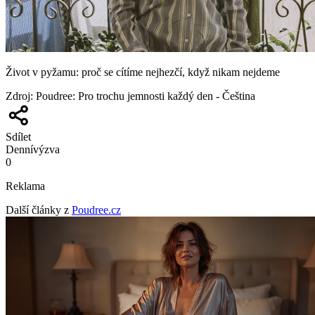
Život v pyžamu: proč se cítíme nejhezčí, když nikam nejdeme
Zdroj
:
Poudree: Pro trochu jemnosti každý den - Čeština
Sdílet
Denní
výzva
0
Reklama
Další články z
Poudree.cz