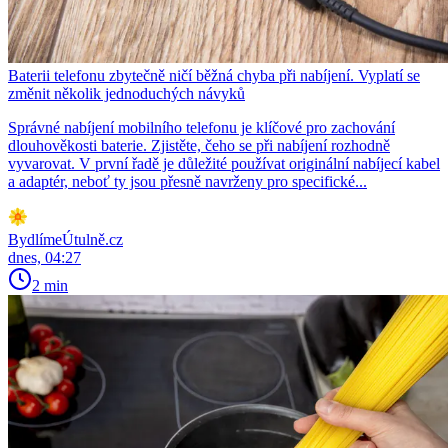
Baterii telefonu zbytečně ničí běžná chyba při nabíjení. Vyplatí se
změnit několik jednoduchých návyků
Správné nabíjení mobilního telefonu je klíčové pro zachování
dlouhověkosti baterie. Zjistěte, čeho se při nabíjení rozhodně
vyvarovat. V první řadě je důležité používat originální nabíjecí kabel
a adaptér, neboť ty jsou přesně navrženy pro specifické...
BydlímeÚtulně.cz
dnes, 04:27
2 min