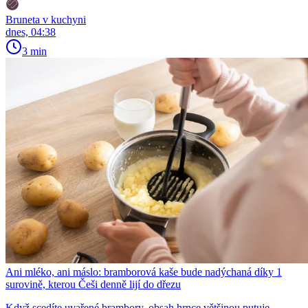
Bruneta v kuchyni
dnes, 04:38
3 min
Ani mléko, ani máslo: bramborová kaše bude nadýchaná díky 1
surovině, kterou Češi denně lijí do dřezu
Když scedíte uvařené brambory, obsah hrnce většinou putuje