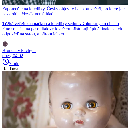
Zapomeňte na knedlíky. Češky objevily italskou večeři, po které jde
pas dolů a člověk nemá hlad
Těžká večeře s omáčkou a knedlíky sedne v žaludku jako cihla a
ráno se hlásí na pase. Italové k večeru přistupují úplně jinak. Jejich
odpověď na sytou, a přitom lehkou...
Bruneta v kuchyni
dnes, 04:02
3 min
Reklama