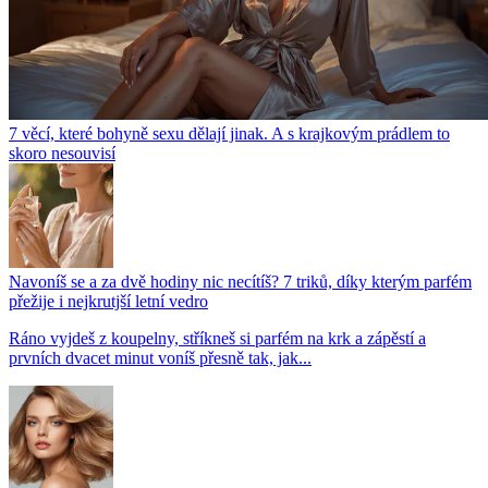
7 věcí, které bohyně sexu dělají jinak. A s krajkovým prádlem to
skoro nesouvisí
Navoníš se a za dvě hodiny nic necítíš? 7 triků, díky kterým parfém
přežije i nejkrutjší letní vedro
Ráno vyjdeš z koupelny, stříkneš si parfém na krk a zápěstí a
prvních dvacet minut voníš přesně tak, jak...