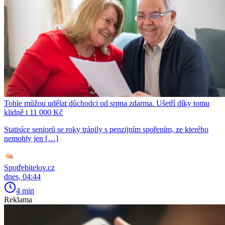
Tohle můžou udělat důchodci od srpna zdarma. Ušetří díky tomu
klidně i 11 000 Kč
Statisíce seniorů se roky trápily s penzijním spořením, ze kterého
nemohly jen […]
Spotřebitelov.cz
dnes, 04:44
4 min
Reklama