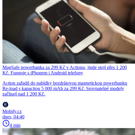
MagSafe powerbanka za 299 Kč v Actionu, jinde stojí přes 1 200
Kč. Funguje s iPhonem i Android telefony
Action zařadil do nabídky bezdrátovou magnetickou powerbanku
Re-load s kapacitou 5 000 mAh za 299 Kč. Srovnatelné modely
začínají nad 1 200 Kč.
Mobify.cz
dnes, 04:40
4 min