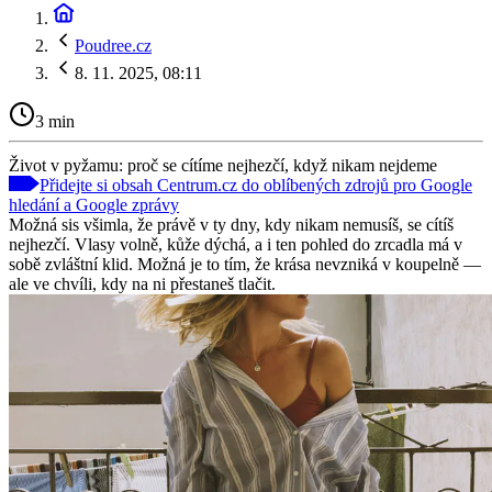
Poudree.cz
8. 11. 2025, 08:11
3 min
Život v pyžamu: proč se cítíme nejhezčí, když nikam nejdeme
Přidejte si obsah Centrum.cz do oblíbených zdrojů pro Google
hledání a Google zprávy
Možná sis všimla, že právě v ty dny, kdy nikam nemusíš, se cítíš
nejhezčí. Vlasy volně, kůže dýchá, a i ten pohled do zrcadla má v
sobě zvláštní klid. Možná je to tím, že krása nevzniká v koupelně —
ale ve chvíli, kdy na ni přestaneš tlačit.