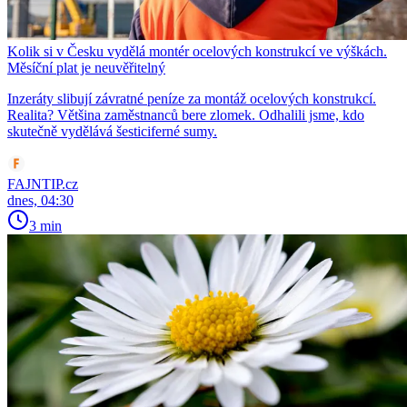
Kolik si v Česku vydělá montér ocelových konstrukcí ve výškách.
Měsíční plat je neuvěřitelný
Inzeráty slibují závratné peníze za montáž ocelových konstrukcí.
Realita? Většina zaměstnanců bere zlomek. Odhalili jsme, kdo
skutečně vydělává šesticiferné sumy.
FAJNTIP.cz
dnes, 04:30
3 min