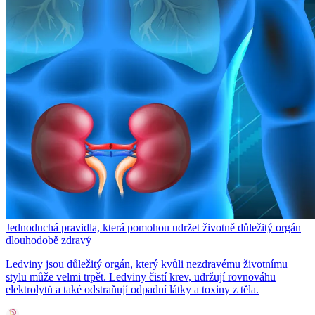
Jednoduchá pravidla, která pomohou udržet životně důležitý orgán
dlouhodobě zdravý
Ledviny jsou důležitý orgán, který kvůli nezdravému životnímu
stylu může velmi trpět. Ledviny čistí krev, udržují rovnováhu
elektrolytů a také odstraňují odpadní látky a toxiny z těla.