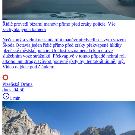
Řidič provedl bizarní manévr přímo před zraky policie. Vše
zachytila jejich kamera
Nečekaný a velmi nestandardní manévr předvedl se svým vozem
Škoda Octavia jeden řidič přímo před zraky překvapené hlídky
plzeňské městské policie. Událost zaznamenala kamera ve
služebním voze strážníků. Překvapivě v tomto případě nehrál roli
alkohol ani drogy. Důvod podivné jízdy byl tentokrát úplně jiný.
Video najdete pod článkem.
Plzeňská Drbna
dnes, 04:50
1 min