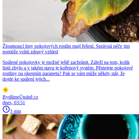
Žloutnoucí listy pokojových rostlin mají řešení. Správná péče jim
pomůže vrátit zdravý vzhled
Spálené pokojovky je možné ještě zachránit. Záleží na tom, kolik
listů zbylo a v jakém stavu je kořenový systém. Pěstujete pokojové
rostliny na okenním parapetu? Pak se vám může někdy stát, že
dojde ke spálení jejich...
BydlímeÚtulně.cz
dnes, 03:51
3 min