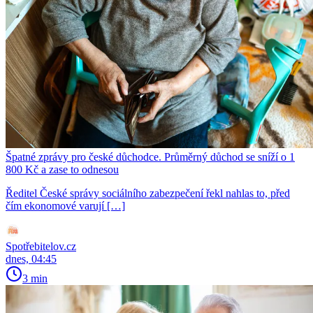
Špatné zprávy pro české důchodce. Průměrný důchod se sníží o 1
800 Kč a zase to odnesou
Ředitel České správy sociálního zabezpečení řekl nahlas to, před
čím ekonomové varují […]
Spotřebitelov.cz
dnes, 04:45
3 min