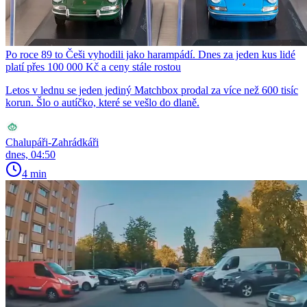
Po roce 89 to Češi vyhodili jako harampádí. Dnes za jeden kus lidé
platí přes 100 000 Kč a ceny stále rostou
Letos v lednu se jeden jediný Matchbox prodal za více než 600 tisíc
korun. Šlo o autíčko, které se vešlo do dlaně.
Chalupáři-Zahrádkáři
dnes, 04:50
4 min