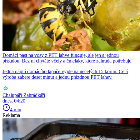
Domácí past na vosy z PET lahve funguje, ale jen s jednou
přísadou. Bez ní chytáte včely a čmeláky, které zahrada potřebuje
Jedna náplň domácího lapače vyjde na necelých 15 korun. Celá
výroba zabere deset minut a jednu prázdnou PET lahev.
Chalupáři-Zahrádkáři
dnes, 04:20
4 min
Reklama