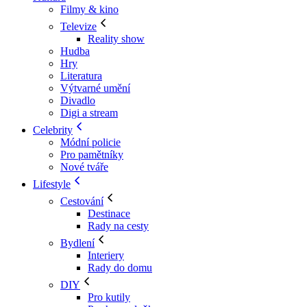
Filmy & kino
Televize
Reality show
Hudba
Hry
Literatura
Výtvarné umění
Divadlo
Digi a stream
Celebrity
Módní policie
Pro pamětníky
Nové tváře
Lifestyle
Cestování
Destinace
Rady na cesty
Bydlení
Interiery
Rady do domu
DIY
Pro kutily