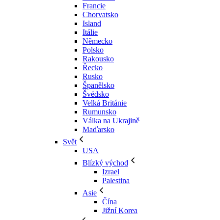
Francie
Chorvatsko
Island
Itálie
Německo
Polsko
Rakousko
Řecko
Rusko
Španělsko
Švédsko
Velká Británie
Rumunsko
Válka na Ukrajině
Maďarsko
Svět
USA
Blízký východ
Izrael
Palestina
Asie
Čína
Jižní Korea