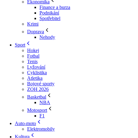
Ekonomika
Finance a burza
Podnikání
Spotřebitel
Krimi
Doprava
Nehody
Sport
Hokej
Fotbal
Tenis
Lyžování
Cyklistika
Atletika
Bojové sporty
ZOH 2026
Basketbal
NBA
Motosport
F1
Auto-moto
Elektromobily
Kultura