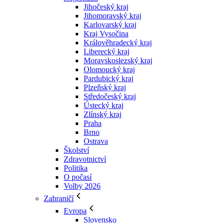
Jihočeský kraj
Jihomoravský kraj
Karlovarský kraj
Kraj Vysočina
Králověhradecký kraj
Liberecký kraj
Moravskoslezský kraj
Olomoucký kraj
Pardubický kraj
Plzeňský kraj
Středočeský kraj
Ústecký kraj
Zlínský kraj
Praha
Brno
Ostrava
Školství
Zdravotnictví
Politika
O počasí
Volby 2026
Zahraničí
Evropa
Slovensko