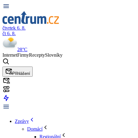
čtvrtek 6. 8.
čt 6. 8.
28°C
Internet
Firmy
Recepty
Slovníky
Přihlášení
Zprávy
Domácí
Regionální