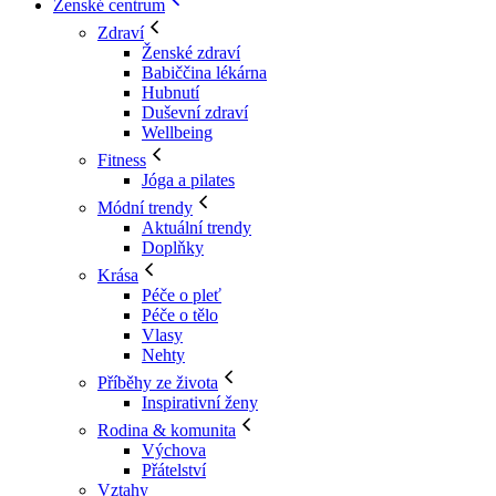
Ženské centrum
Zdraví
Ženské zdraví
Babiččina lékárna
Hubnutí
Duševní zdraví
Wellbeing
Fitness
Jóga a pilates
Módní trendy
Aktuální trendy
Doplňky
Krása
Péče o pleť
Péče o tělo
Vlasy
Nehty
Příběhy ze života
Inspirativní ženy
Rodina & komunita
Výchova
Přátelství
Vztahy