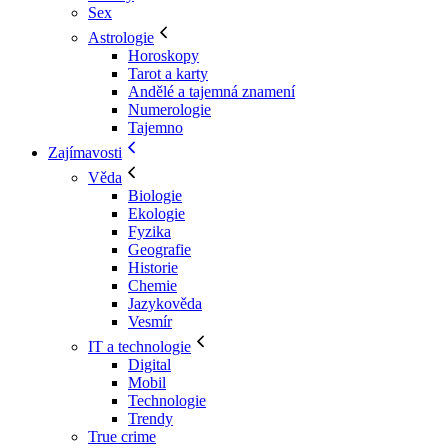
Sex
Astrologie
Horoskopy
Tarot a karty
Andělé a tajemná znamení
Numerologie
Tajemno
Zajímavosti
Věda
Biologie
Ekologie
Fyzika
Geografie
Historie
Chemie
Jazykověda
Vesmír
IT a technologie
Digital
Mobil
Technologie
Trendy
True crime