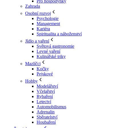
Pro hospodyňky
Zahrada
Osobní rozvoj
Psychologie
Management
Kariéra
Spiritualita a náboženství
Jídlo a vaření
Světová gastronomie
Levné vaření
Kulinářské triky
Mazlíčci
Kočky
Pejskové
Hobby
Modelářství
Včelařství
Rybaření
Letectví
Automobilismus
Adrenalin
Sběratelství
Houbaření