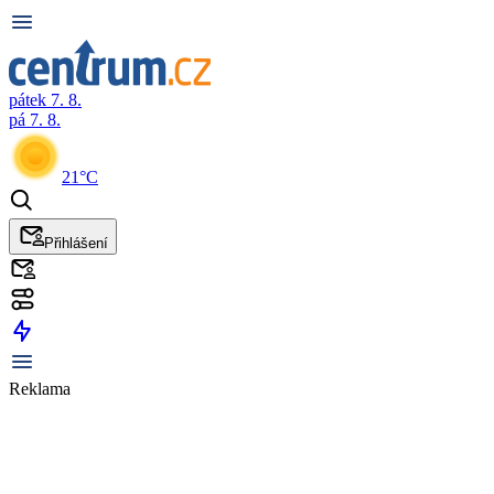
pátek 7. 8.
pá 7. 8.
21°C
Přihlášení
Reklama