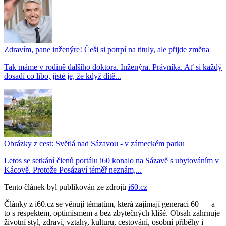
Zdravím, pane inženýre! Češi si potrpí na tituly, ale přijde změna
Tak máme v rodině dalšího doktora. Inženýra. Právníka. Ať si každý
dosadí co libo, jisté je, že když dítě...
Obrázky z cest: Světlá nad Sázavou - v zámeckém parku
Letos se setkání členů portálu i60 konalo na Sázavě s ubytováním v
Kácově. Protože Posázaví téměř neznám,...
Tento článek byl publikován ze zdrojů
i60.cz
Články z i60.cz se věnují tématům, která zajímají generaci 60+ – a
to s respektem, optimismem a bez zbytečných klišé. Obsah zahrnuje
životní styl, zdraví, vztahy, kulturu, cestování, osobní příběhy i