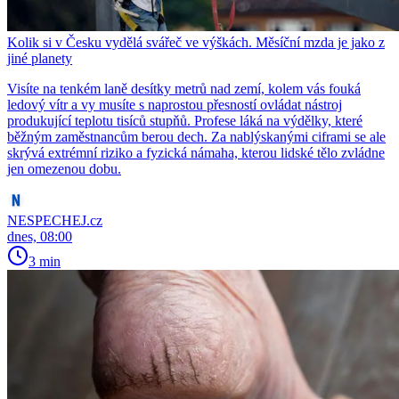
Kolik si v Česku vydělá svářeč ve výškách. Měsíční mzda je jako z
jiné planety
Visíte na tenkém laně desítky metrů nad zemí, kolem vás fouká
ledový vítr a vy musíte s naprostou přesností ovládat nástroj
produkující teplotu tisíců stupňů. Profese láká na výdělky, které
běžným zaměstnancům berou dech. Za nablýskanými ciframi se ale
skrývá extrémní riziko a fyzická námaha, kterou lidské tělo zvládne
jen omezenou dobu.
NESPECHEJ.cz
dnes, 08:00
3 min