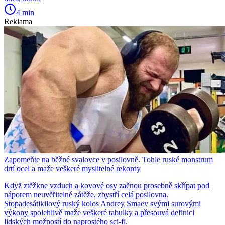
4 min
Reklama
Zapomeňte na běžné svalovce v posilovně. Tohle ruské monstrum
drtí ocel a maže veškeré myslitelné rekordy
Když ztěžkne vzduch a kovové osy začnou prosebně skřípat pod
náporem neuvěřitelné zátěže, zbystří celá posilovna.
Stopadesátikilový ruský kolos Andrey Smaev svými surovými
výkony spolehlivě maže veškeré tabulky a přesouvá definici
lidských možností do naprostého sci-fi.