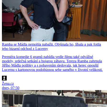
Ramba se Mádla nemohla nabažit. Objímala ho, líbala a pak fotila
jeho bizarní odchod z Lucerny
Premiéra komedie 6 gramů nabídla vedle filmu také odvážné
modely, srdečná setkání a bujarou zábavu. Tereza Ramba zahrnula
Jiřího Mádla polibky a s pobavením sledovala, jak herec opouští
Lucernu s kartonovou podobiznou sebe samého v životní velikosti.
Žena.cz
dnes, 07:50