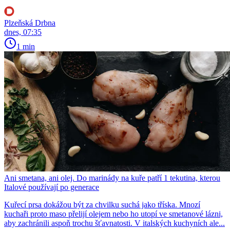
Plzeňská Drbna
dnes, 07:35
1 min
Ani smetana, ani olej. Do marinády na kuře patří 1 tekutina, kterou
Italové používají po generace
Kuřecí prsa dokážou být za chvilku suchá jako tříska. Mnozí
kuchaři proto maso přelijí olejem nebo ho utopí ve smetanové lázni,
aby zachránili aspoň trochu šťavnatosti. V italských kuchyních ale...