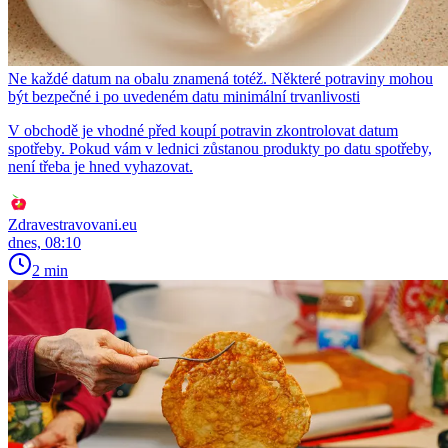
Ne každé datum na obalu znamená totéž. Některé potraviny mohou
být bezpečné i po uvedeném datu minimální trvanlivosti
V obchodě je vhodné před koupí potravin zkontrolovat datum
spotřeby. Pokud vám v lednici zůstanou produkty po datu spotřeby,
není třeba je hned vyhazovat.
Zdravestravovani.eu
dnes, 08:10
2 min