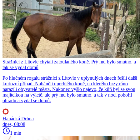
Strážníci z Litovle chytali zatoulaného koně. Prý mu bylo smutno, a
tak se vydal domů
Po hlučném rogalu strážníci z Litovle v uplynulých dnech řešili další
kuriozní případ. Naháněli uprchlého koně, na kterého brzy ráno
narazili obyvatelé města. Nakonec vyšlo najevo, že kůň byl se svou
majitelkou na výletě, ale prý mu bylo smutno, a tak v noci pobořil
ohradu a vydal se domů.
Hanácká Drbna
dnes, 08:08
1 min