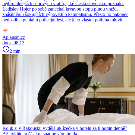
nejbrutálnějších sériových vrahů, jaké Československo poznalo.
Ladislav Hojer po sobě zanechal krvavou stopu plnou vražd,
znásilnění i šokujících výpovědí o kanibalismu. Přesto ho nakonec
nedostihla geniální policejní lest, ale jeho vlastní potřeba mluvit.
Aplausin.cz
dnes, 08:13
2 min
Kolik si v Rakousku vydělá uklízečka v hotelu za 8 hodin denně?
Až uvidíte tu částku, spadne vám brada