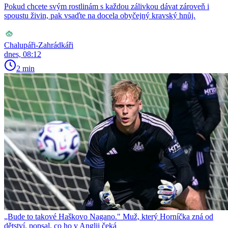
Pokud chcete svým rostlinám s každou zálivkou dávat zároveň i
spoustu živin, pak vsaďte na docela obyčejný kravský hnůj.
Chalupáři-Zahrádkáři
dnes, 08:12
2 min
„Bude to takové Haškovo Nagano." Muž, který Horníčka zná od
dětství, popsal, co ho v Anglii čeká