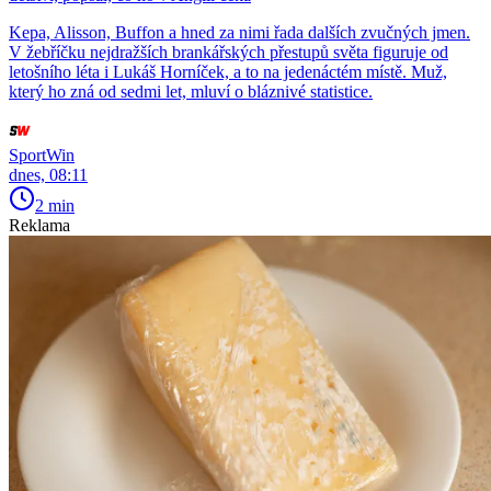
Kepa, Alisson, Buffon a hned za nimi řada dalších zvučných jmen.
V žebříčku nejdražších brankářských přestupů světa figuruje od
letošního léta i Lukáš Horníček, a to na jedenáctém místě. Muž,
který ho zná od sedmi let, mluví o bláznivé statistice.
SportWin
dnes, 08:11
2 min
Reklama