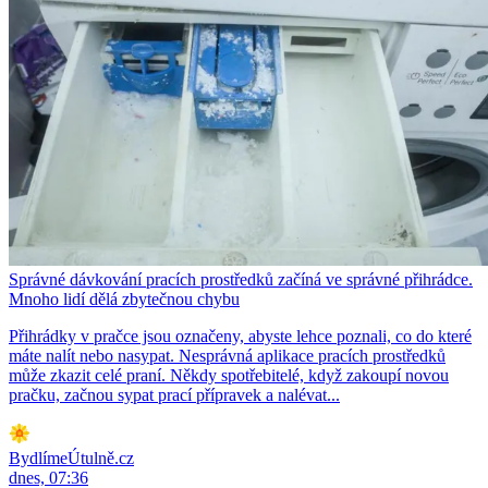
Správné dávkování pracích prostředků začíná ve správné přihrádce.
Mnoho lidí dělá zbytečnou chybu
Přihrádky v pračce jsou označeny, abyste lehce poznali, co do které
máte nalít nebo nasypat. Nesprávná aplikace pracích prostředků
může zkazit celé praní. Někdy spotřebitelé, když zakoupí novou
pračku, začnou sypat prací přípravek a nalévat...
BydlímeÚtulně.cz
dnes, 07:36