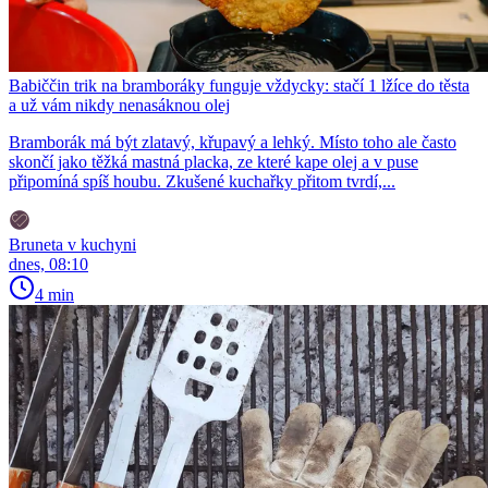
Babiččin trik na bramboráky funguje vždycky: stačí 1 lžíce do těsta
a už vám nikdy nenasáknou olej
Bramborák má být zlatavý, křupavý a lehký. Místo toho ale často
skončí jako těžká mastná placka, ze které kape olej a v puse
připomíná spíš houbu. Zkušené kuchařky přitom tvrdí,...
Bruneta v kuchyni
dnes, 08:10
4 min