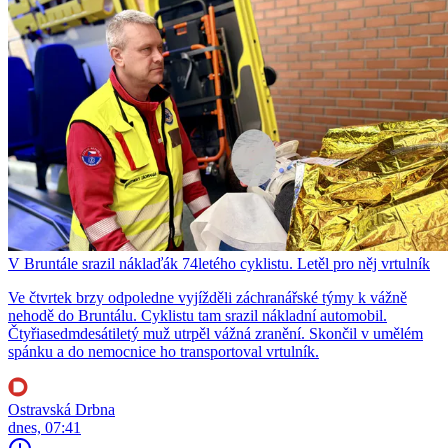
V Bruntále srazil náklaďák 74letého cyklistu. Letěl pro něj vrtulník
Ve čtvrtek brzy odpoledne vyjížděli záchranářské týmy k vážně
nehodě do Bruntálu. Cyklistu tam srazil nákladní automobil.
Čtyřiasedmdesátiletý muž utrpěl vážná zranění. Skončil v umělém
spánku a do nemocnice ho transportoval vrtulník.
Ostravská Drbna
dnes, 07:41