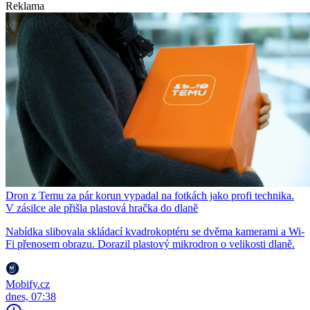
Reklama
Dron z Temu za pár korun vypadal na fotkách jako profi technika.
V zásilce ale přišla plastová hračka do dlaně
Nabídka slibovala skládací kvadrokoptéru se dvěma kamerami a Wi-
Fi přenosem obrazu. Dorazil plastový mikrodron o velikosti dlaně.
Mobify.cz
dnes, 07:38