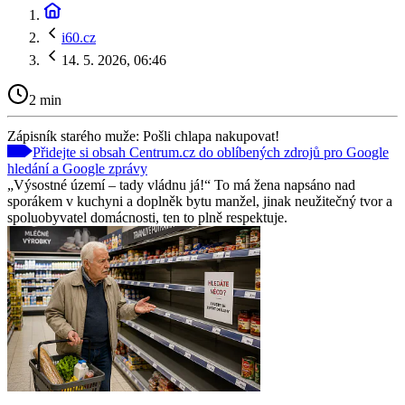
i60.cz
14. 5. 2026, 06:46
2 min
Zápisník starého muže: Pošli chlapa nakupovat!
Přidejte si obsah Centrum.cz do oblíbených zdrojů pro Google
hledání a Google zprávy
„Výsostné území – tady vládnu já!“ To má žena napsáno nad
sporákem v kuchyni a doplněk bytu manžel, jinak neužitečný tvor a
spoluobyvatel domácnosti, ten to plně respektuje.