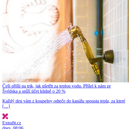
Češi přišli na trik, jak ušetřit za teplou vodu. Přišel k nám ze
Švédska a sníží účet klidně o 20 %
Každý den vám z koupelny odteče do kanálu spousta tepla, za které
[…]
Extrafit.cz
dnes, 08:06