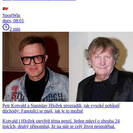
SportWin
dnes, 08:01
2 min
Petr Kotvald a Stanislav Hložek prozradili, jak vysoké pobírají
důchody: Fanoušci se ptají, jak je to možné
Kotvald i Hložek otevřeli téma penzí. Jeden mluví o zhruba 24
tisících, druhý připomíná, že na stát se celý život nespoléhal.