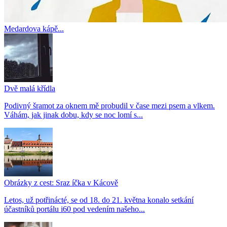
Medardova kápě...
Dvě malá křídla
Podivný šramot za oknem mě probudil v čase mezi psem a vlkem.
Váhám, jak jinak dobu, kdy se noc lomí s...
Obrázky z cest: Sraz íčka v Kácově
Letos, už potřinácté, se od 18. do 21. května konalo setkání
účastníků portálu i60 pod vedením našeho...