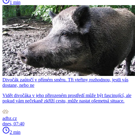
1 min
Divočák zaútočí v přímém směru. Tři vteřiny rozhodnou, jestli vás
dostane, nebo ne
Vidět divočáka v jeho přirozeném prostředí může být fascinující, ale
pokud vám nečekaně zkříží cestu, může nastat ošemetná situace.
adbz.cz
dnes, 07:40
2 min