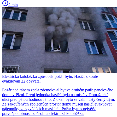
2 min
Elektrická koloběžka způsobila požár bytu. Hasiči z kouře
evakuovali 22 obyvatel
Požár nad ránem zcela zdemoloval byt ve druhém patře panelového
domu v Plzni. První jednotka hasičů byla na místě v Domažlické
ulici před pátou hodinou ráno. Z oken bytu se valil hustý černý dým.
Ze zakouřených společných prostor domu museli hasiči evakuovat
nájemníky ve vyváděcích maskách. Požár bytu s největší
pravděpodobností způsobila elektrická koloběžka.