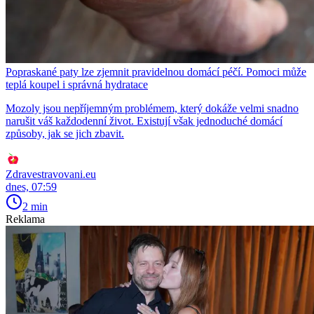
Popraskané paty lze zjemnit pravidelnou domácí péčí. Pomoci může
teplá koupel i správná hydratace
Mozoly jsou nepříjemným problémem, který dokáže velmi snadno
narušit váš každodenní život. Existují však jednoduché domácí
způsoby, jak se jich zbavit.
Zdravestravovani.eu
dnes, 07:59
2 min
Reklama