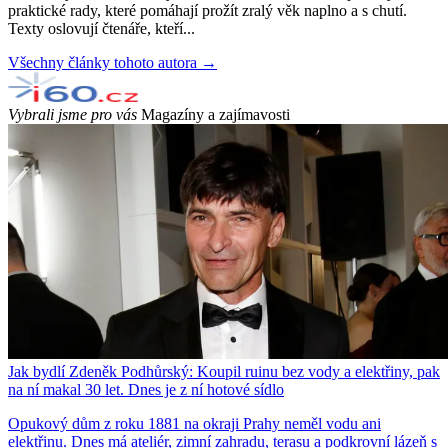
praktické rady, které pomáhají prožít zralý věk naplno a s chutí.
Texty oslovují čtenáře, kteří...
Všechny články tohoto autora →
Vybrali jsme pro vás
Magazíny a zajímavosti
Jak bydlí Zdeněk Podhůrský: Koupil ruinu bez vody a elektřiny, pak
na ní makal 30 let. Dnes je z ní hotové sídlo
Opukový dům z roku 1881 na okraji Prahy neměl vodu ani
elektřinu. Dnes má ateliér, zimní zahradu, terasu a podkrovní lázeň s