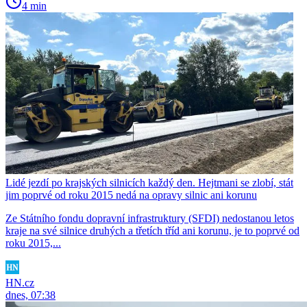
4 min
Lidé jezdí po krajských silnicích každý den. Hejtmani se zlobí, stát
jim poprvé od roku 2015 nedá na opravy silnic ani korunu
Ze Státního fondu dopravní infrastruktury (SFDI) nedostanou letos
kraje na své silnice druhých a třetích tříd ani korunu, je to poprvé od
roku 2015,...
HN.cz
dnes, 07:38