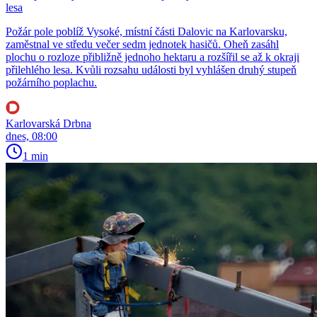
lesa
Požár pole poblíž Vysoké, místní části Dalovic na Karlovarsku,
zaměstnal ve středu večer sedm jednotek hasičů. Oheň zasáhl
plochu o rozloze přibližně jednoho hektaru a rozšířil se až k okraji
přilehlého lesa. Kvůli rozsahu události byl vyhlášen druhý stupeň
požárního poplachu.
Karlovarská Drbna
dnes, 08:00
1 min