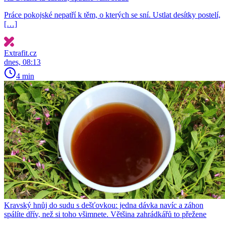
Práce pokojské nepatří k těm, o kterých se sní. Ustlat desítky postelí,
[…]
Extrafit.cz
dnes, 08:13
4 min
Kravský hnůj do sudu s dešťovkou: jedna dávka navíc a záhon
spálíte dřív, než si toho všimnete. Většina zahrádkářů to přežene