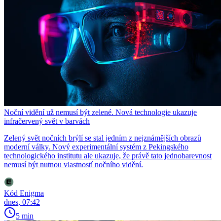
Noční vidění už nemusí být zelené. Nová technologie ukazuje
infračervený svět v barvách
Zelený svět nočních brýlí se stal jedním z nejznámějších obrazů
moderní války. Nový experimentální systém z Pekingského
technologického institutu ale ukazuje, že právě tato jednobarevnost
nemusí být nutnou vlastností nočního vidění.
Kód Enigma
dnes, 07:42
5 min