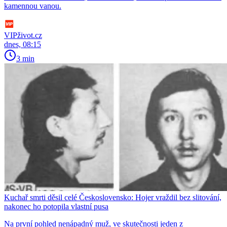
kamennou vanou.
VIPživot.cz
dnes, 08:15
3 min
Kuchař smrti děsil celé Československo: Hojer vraždil bez slitování,
nakonec ho potopila vlastní pusa
Na první pohled nenápadný muž, ve skutečnosti jeden z