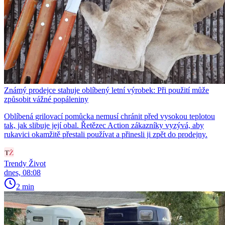
Známý prodejce stahuje oblíbený letní výrobek: Při použití může
způsobit vážné popáleniny
Oblíbená grilovací pomůcka nemusí chránit před vysokou teplotou
tak, jak slibuje její obal. Řetězec Action zákazníky vyzývá, aby
rukavici okamžitě přestali používat a přinesli ji zpět do prodejny.
Trendy Život
dnes, 08:08
2 min