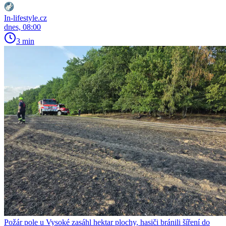
In-lifestyle.cz
dnes, 08:00
3 min
Požár pole u Vysoké zasáhl hektar plochy, hasiči bránili šíření do