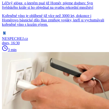
Léčivý glögg, o kterém psal již Homér, pijeme dodnes: Syn
švédského krále si ho objednal na svatbu rekordní množství
Kořeněné víno je oblíbené již více než 3000 let, dokonce i
Homérovo básnické dílo Ilias zmiňuje vojáky, kteří si vychutnávali
kořeněné víno s kozím sýrem.
NESPECHEJ.cz
dnes, 16:30
3 min