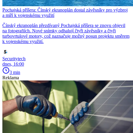
Pochajská příšera: Čínský ekranoplán dostal závěsníky pro výzbroj
a míří k vojenskému využití
Čínský ekranoplán přezdívaný Pochajská příšera se znovu objevil
na fotografiích. Nové snímky odhalují čtyři závěsníky a čtyři
turbovrtulové motory, což naznačuje možný posun projektu směrem
k vojenskému využití.
Securitytech
dnes, 16:00
3 min
Reklama