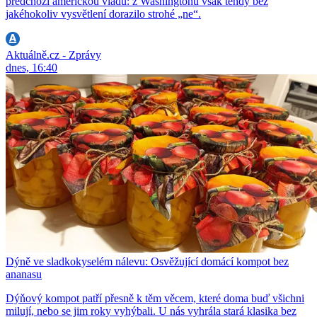
předchozí americkou vládu: z Washingtonu však tehdy bez
jakéhokoliv vysvětlení dorazilo strohé „ne“.
Aktuálně.cz - Zprávy
dnes, 16:40
Dýně ve sladkokyselém nálevu: Osvěžující domácí kompot bez
ananasu
Dýňový kompot patří přesně k těm věcem, které doma buď všichni
milují, nebo se jim roky vyhýbali. U nás vyhrála stará klasika bez