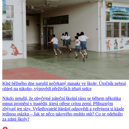
Klid běžného dne narušil nečekaný masakr ve škole: Útočník nebral
ohled na nikoho, výpovědi přeživších trhají srdce
Nikdo netušil, že obyčejné páteční školní ráno se během několika
minut promění v tragédii, která otřese celou zemí. Příbuzným
zbývají jen slzy. Vyšetřovatelé hledají odpovědi a veřejnost si klade
jedinou otázku – Jak se něco takového mohlo stát? Co se odehrálo
za zdmi školy?