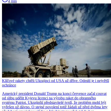
4 min
Klíčové rakety chtěli Ukrajinci od USA už dříve. Odmítl je i největší
ochránce
Americký prezident Donald Trump na konci července začal couvat
od slibu udělit Kyjevu licenci na výrobu raket do obranného
systému Patriot. Ukrajinští představitelé tvrdí, že problém mohl být
vyřešen už dávno. O stejné povolení totiž žádali už před dvěma lety