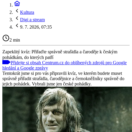
Kultura
Digi a stream
9. 7. 2026, 07:35
2 min
Zapeklitý kvíz: Přiřaďte správně strašidla a čaroděje k českým
pohádkám, do kterých patří
Přidejte si obsah Centrum.cz do oblíbených zdrojů pro Google
hledání a Google zprávy
Tentokrát jsme si pro vás připravili kvíz, ve kterém budete muset
správně přiřadit strašidla, čarodějnice a černokněžníky správně do
jejich pohádek. Vybrali jsme jen české pohádky.