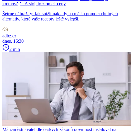
krémovější. A stojí to zlomek ceny
Šetrné náhražky: Jak snížit náklady na máslo pomocí chutných
alternativ, které vaše recepty ještě vylepší.
adbz.cz
dnes, 16:30
2 min
Má zaměstnavatel dle českých zákonů povinnost instalovat na