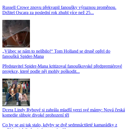
Russell Crowe znovu překvapil fanoušky výraznou proměnou.
Držitel Oscara za poslední rok zhubl více než 25...
„Vůbec se nám to nelíbilo!“ Tom Holland se drsně opřel do
fanoušků Spider-Mana
Představitel Spider-Mana kritizoval fanouškovské předpremiérové
projekce, které podle něj mohly poškodit...
Dcera Lindy Rybové si zahrála mladší verzi své mámy: Nová česká
komedie slibuje divoké prohození těl
Co by se asi tak stalo, kdyby se dvě sedmnáctileté kamarádky z