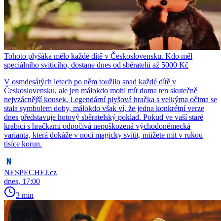
Tohoto plyšáka mělo každé dítě v Československu. Kdo měl
speciálního svítícího, dostane dnes od sběratelů až 5000 Kč
V osmdesátých letech po něm toužilo snad každé dítě v
Československu, ale jen málokdo mohl mít doma ten skutečně
nejvzácnější kousek. Legendární plyšová hračka s velkýma očima se
stala symbolem doby, málokdo však ví, že jedna konkrétní verze
dnes představuje hotový sběratelský poklad. Pokud ve vaší staré
krabici s hračkami odpočívá nepoškozená východoněmecká
varianta, která dokáže v noci magicky svítit, můžete mít v rukou
tisíce korun.
NESPECHEJ.cz
dnes, 17:00
3 min