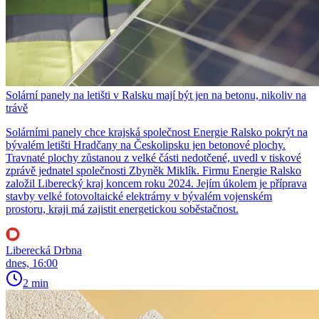
Solární panely na letišti v Ralsku mají být jen na betonu, nikoliv na
trávě
Solárními panely chce krajská společnost Energie Ralsko pokrýt na
bývalém letišti Hradčany na Českolipsku jen betonové plochy.
Travnaté plochy zůstanou z velké části nedotčené, uvedl v tiskové
zprávě jednatel společnosti Zbyněk Miklík. Firmu Energie Ralsko
založil Liberecký kraj koncem roku 2024. Jejím úkolem je příprava
stavby velké fotovoltaické elektrárny v bývalém vojenském
prostoru, kraji má zajistit energetickou soběstačnost.
Liberecká Drbna
dnes, 16:00
2 min