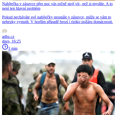
Nabíječka v zásuvce přes noc vás ročně stojí víc, než si myslíte. A to
není ten hlavní problém
Pokud necháváte své nabíječky neustále v zásuvce, může se vám to
nehezky vymstít. V horším případě hrozí i riziko požáru domácnosti.
adbz.cz
dnes, 16:25
1 min