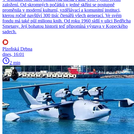
založení. Od skromných počátků v jedné skříni se postupně
proměnila v moderní kulturní, vzdělávací a komunitní instituci,
kterou ročně navštíví 300 tisíc čtenářů všech generací. Ve svém
fondu má také půl milionu knih. Od roku 1960 sídlí v ulici Bedřicha
Smetany. Její bohatou historii teď připomíná výstava v Kopeckého
sadech.
Plzeňská Drbna
dnes, 16:01
2 min