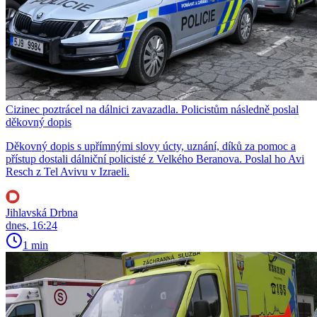
Cizinec poztrácel na dálnici zavazadla. Policistům následně poslal
děkovný dopis
Děkovný dopis s upřímnými slovy úcty, uznání, díků za pomoc a
přístup dostali dálniční policisté z Velkého Beranova. Poslal ho Avi
Resch z Tel Avivu v Izraeli.
Jihlavská Drbna
dnes, 16:24
1 min