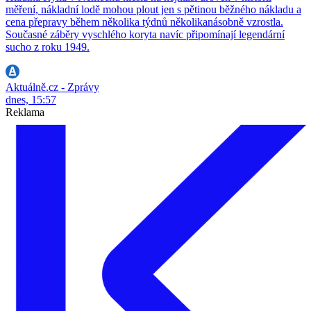
měření, nákladní lodě mohou plout jen s pětinou běžného nákladu a
cena přepravy během několika týdnů několikanásobně vzrostla.
Současné záběry vyschlého koryta navíc připomínají legendární
sucho z roku 1949.
Aktuálně.cz - Zprávy
dnes, 15:57
Reklama