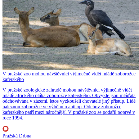
V pražské zoo mohou návštěvníci výjimečně vidět mládě zoborožce
kaferského
V pražské zoologické zahradě mohou návštěvníci výjimečně vidět
mládě afrického ptáka zoborožce kaferského. Obvykle jsou mláďata
odchovávána v zázemí, letos vyzkoušeli chovatelé jiný přístup. Lidé
naleznou zoborožce ve výběhu u antilop. Odchov zoborožce
kaferského patří mezi náročnější. V pražské zoo se podařil poprvé v
roce 1994.
Pražská Drbna