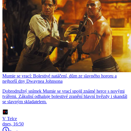
Mumie se vrací: Bolestivé natáčení, dům ze slavného hororu a
nejhorší dny Dwaynea Johnsona
Dobrodružný snímek Mumie se vrací spojil známé herce s novými
tvářemi. Zákulisí odhaluje bolestivé zranění hlavní hvězdy i skandál
se slavným skladatelem.
V Telce
dnes, 16:50