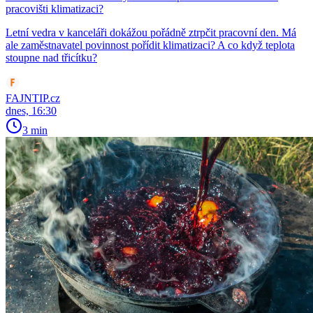
pracovišti klimatizaci?
Letní vedra v kanceláři dokážou pořádně ztrpčit pracovní den. Má
ale zaměstnavatel povinnost pořídit klimatizaci? A co když teplota
stoupne nad třicítku?
FAJNTIP.cz
dnes, 16:30
3 min