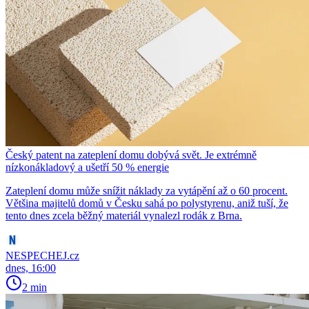
Český patent na zateplení domu dobývá svět. Je extrémně
nízkonákladový a ušetří 50 % energie
Zateplení domu může snížit náklady za vytápění až o 60 procent.
Většina majitelů domů v Česku sahá po polystyrenu, aniž tuší, že
tento dnes zcela běžný materiál vynalezl rodák z Brna.
NESPECHEJ.cz
dnes, 16:00
2 min