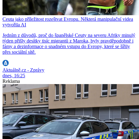
Ceuta jako příležitost rozeštvat Evropu. Některá manipulační videa
vytvořila AI
Jedním z důvodů, proč do španělské Ceuty na severu Afriky minulý
týden přišly desítky tisíc migrantů z Maroka, byly pravděpodobně i
fámy a dezinformace o snadném vstupu do Evropy, které se šířily
přes sociální sítě.
Aktuálně.cz - Zprávy
dnes, 16:25
Reklama