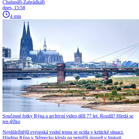
Chalupáři-Zahrádkáři
dnes, 15:58
4 min
Současné fotky Rýna a archivní video dělí 77 let. Rozdíl? Hledá se
jen těžko
Nejdůležitější evropská vodní tepna se ocitla v kritické situaci.
Hladina Rýna v Německu klesla na nejnižší úroveň v historii