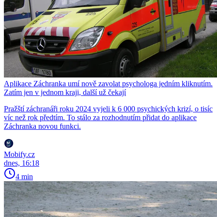
Aplikace Záchranka umí nově zavolat psychologa jedním kliknutím.
Zatím jen v jednom kraji, další už čekají
Pražští záchranáři roku 2024 vyjeli k 6 000 psychických krizí, o tisíc
víc než rok předtím. To stálo za rozhodnutím přidat do aplikace
Záchranka novou funkci.
Mobify.cz
dnes, 16:18
4 min