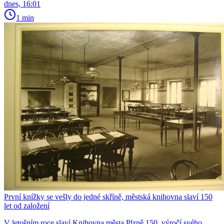
dnes, 16:01
1 min
První knížky se vešly do jedné skříně, městská knihovna slaví 150
let od založení
V letošním roce slaví Knihovna města Plzně 150. výročí svého