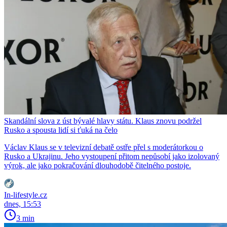
Skandální slova z úst bývalé hlavy státu. Klaus znovu podržel
Rusko a spousta lidí si ťuká na čelo
Václav Klaus se v televizní debatě ostře přel s moderátorkou o
Rusko a Ukrajinu. Jeho vystoupení přitom nepůsobí jako izolovaný
výrok, ale jako pokračování dlouhodobě čitelného postoje.
In-lifestyle.cz
dnes, 15:53
3 min