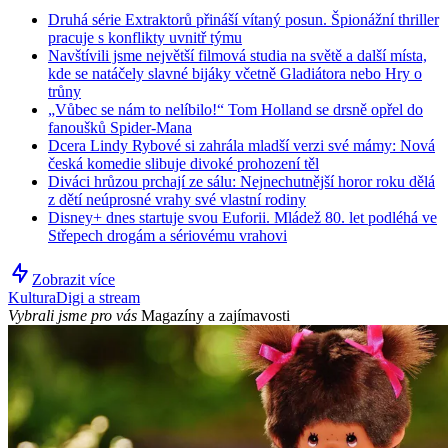
Druhá série Extraktorů přináší vítaný posun. Špionážní thriller
pracuje s konflikty uvnitř týmu
Navštívili jsme největší filmová studia na světě a další místa,
kde se natáčely slavné bijáky včetně Gladiátora nebo Hry o
trůny
„Vůbec se nám to nelíbilo!“ Tom Holland se drsně opřel do
fanoušků Spider-Mana
Dcera Lindy Rybové si zahrála mladší verzi své mámy: Nová
česká komedie slibuje divoké prohození těl
Diváci hrůzou prchají ze sálu: Nejnechutnější horor roku dělá
z dětí neúprosné vrahy své vlastní rodiny
Disney+ dnes startuje svou Euforii. Mládež 80. let podléhá ve
Střepech drogám a sériovému vrahovi
Zobrazit více
Kultura
Digi a stream
Vybrali jsme pro vás
Magazíny a zajímavosti