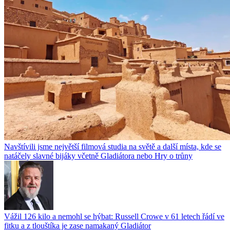
Navštívili jsme největší filmová studia na světě a další místa, kde se
natáčely slavné bijáky včetně Gladiátora nebo Hry o trůny
Vážil 126 kilo a nemohl se hýbat: Russell Crowe v 61 letech řádí ve
fitku a z tlouštíka je zase namakaný Gladiátor