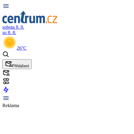
sobota 8. 8.
so 8. 8.
26°C
Přihlášení
Reklama