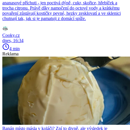
ananasové příchuti - jen poctivá dýně, cukr, skořice, hřebíček a
trocha citronu. Právě díky namočení do octové vody a krátkému
povaření zůstávají kostičky pevné, hezky zesklovatí a ve sklenici
chutnají tak, jak si je pamatuji z domácí spíže.
Cooky.cz
dnes, 16:34
4 min
Reklama
Banán místo másla v koláči? Zní to divně, ale výsledek je