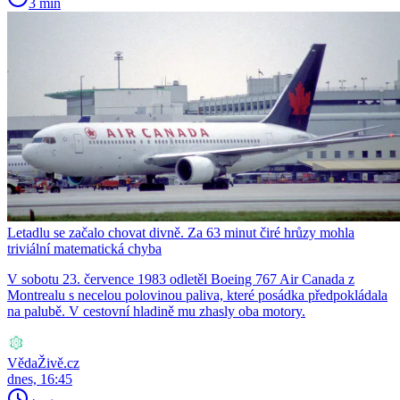
3 min
Letadlu se začalo chovat divně. Za 63 minut čiré hrůzy mohla
triviální matematická chyba
V sobotu 23. července 1983 odletěl Boeing 767 Air Canada z
Montrealu s necelou polovinou paliva, které posádka předpokládala
na palubě. V cestovní hladině mu zhasly oba motory.
VědaŽivě.cz
dnes, 16:45