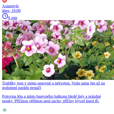
Asianstyle
dnes, 16:00
6 min
Truhlíky jsou v srpnu unavené a nekvetou. Voda sama jim už na
podzimní parádu nestačí
Polovina léta a místo barevného balkonu bledé listy a prázdné
stonky. Příčinou většinou není sucho; příčiny bývají hned tři.