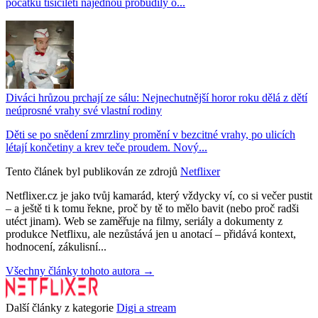
počátku tisíciletí najednou probudily o...
Diváci hrůzou prchají ze sálu: Nejnechutnější horor roku dělá z dětí
neúprosné vrahy své vlastní rodiny
Děti se po snědení zmrzliny promění v bezcitné vrahy, po ulicích
létají končetiny a krev teče proudem. Nový...
Tento článek byl publikován ze zdrojů
Netflixer
Netflixer.cz je jako tvůj kamarád, který vždycky ví, co si večer pustit
– a ještě ti k tomu řekne, proč by tě to mělo bavit (nebo proč radši
utéct jinam). Web se zaměřuje na filmy, seriály a dokumenty z
produkce Netflixu, ale nezůstává jen u anotací – přidává kontext,
hodnocení, zákulisní...
Všechny články tohoto autora →
Další články z kategorie
Digi a stream