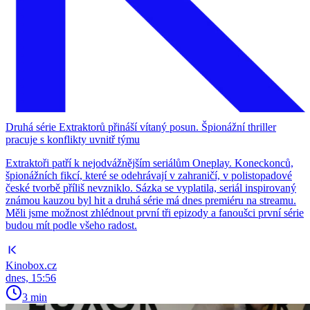
Druhá série Extraktorů přináší vítaný posun. Špionážní thriller
pracuje s konflikty uvnitř týmu
Extraktoři patří k nejodvážnějším seriálům Oneplay. Koneckonců,
špionážních fikcí, které se odehrávají v zahraničí, v polistopadové
české tvorbě příliš nevzniklo. Sázka se vyplatila, seriál inspirovaný
známou kauzou byl hit a druhá série má dnes premiéru na streamu.
Měli jsme možnost zhlédnout první tři epizody a fanoušci první série
budou mít podle všeho radost.
Kinobox.cz
dnes, 15:56
3 min