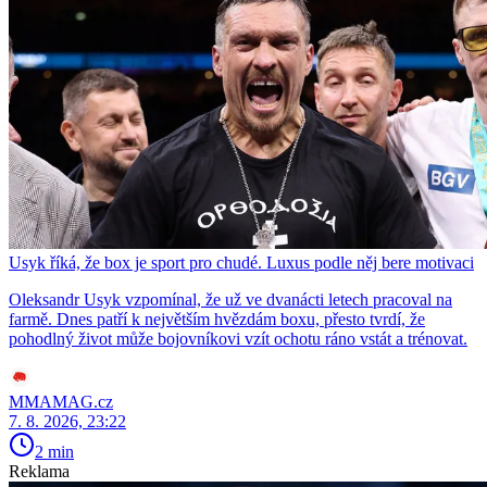
Usyk říká, že box je sport pro chudé. Luxus podle něj bere motivaci
Oleksandr Usyk vzpomínal, že už ve dvanácti letech pracoval na
farmě. Dnes patří k největším hvězdám boxu, přesto tvrdí, že
pohodlný život může bojovníkovi vzít ochotu ráno vstát a trénovat.
MMAMAG.cz
7. 8. 2026, 23:22
2 min
Reklama