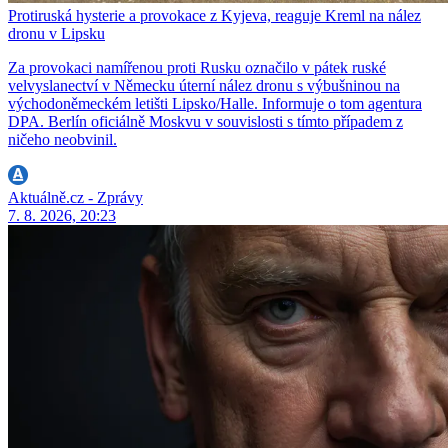
Protiruská hysterie a provokace z Kyjeva, reaguje Kreml na nález
dronu v Lipsku
Za provokaci namířenou proti Rusku označilo v pátek ruské
velvyslanectví v Německu úterní nález dronu s výbušninou na
východoněmeckém letišti Lipsko/Halle. Informuje o tom agentura
DPA. Berlín oficiálně Moskvu v souvislosti s tímto případem z
ničeho neobvinil.
Aktuálně.cz - Zprávy
7. 8. 2026, 20:23