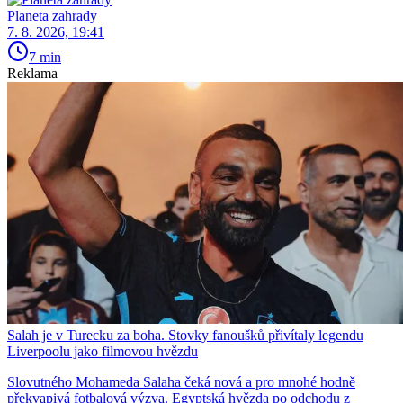
Planeta zahrady
7. 8. 2026, 19:41
7 min
Reklama
Salah je v Turecku za boha. Stovky fanoušků přivítaly legendu
Liverpoolu jako filmovou hvězdu
Slovutného Mohameda Salaha čeká nová a pro mnohé hodně
překvapivá fotbalová výzva. Egyptská hvězda po odchodu z