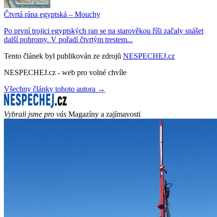
Čtvrtá rána egyptská – Mouchy
Po první trojici egyptských ran se na starověkou říši začaly snášet
další pohromy. V pořadí čtvrtým trestem...
Tento článek byl publikován ze zdrojů
NESPECHEJ.cz
NESPECHEJ.cz - web pro volné chvíle
Všechny články tohoto autora →
Vybrali jsme pro vás
Magazíny a zajímavosti