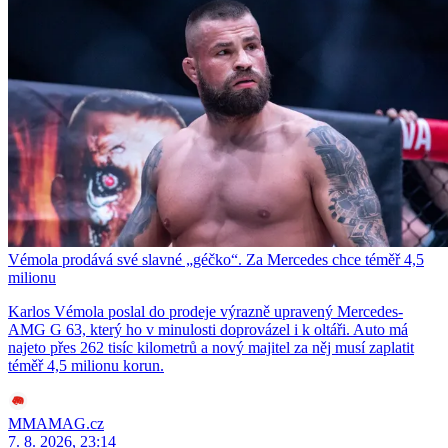
Vémola prodává své slavné „géčko“. Za Mercedes chce téměř 4,5
milionu
Karlos Vémola poslal do prodeje výrazně upravený Mercedes-
AMG G 63, který ho v minulosti doprovázel i k oltáři. Auto má
najeto přes 262 tisíc kilometrů a nový majitel za něj musí zaplatit
téměř 4,5 milionu korun.
MMAMAG.cz
7. 8. 2026, 23:14