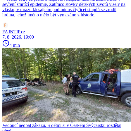
sevření smrtící epidemie. Zatímco stovky dětských životů visely na
vlásku, v mrazu klesajícím pod minus čtyřicet stupňů se zrodil
hrdina, jehož jméno mělo být vymazáno z historie.
FAJNTIP.cz
7. 8. 2026, 19:00
4 min
Vedoucí nedbal zákazu. S dětmi si v Českém Švýcarsku rozdělal
oheň