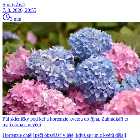
SportyŽivě
7. 8. 2026, 20:55
3 min
Půl skleničky pod keř a hortenzie kvetou do října. Zahrádkáři to
mají doma a nevědí
Hortenzie chtějí péči obzvlášť v létě, když se jim z květů dělají