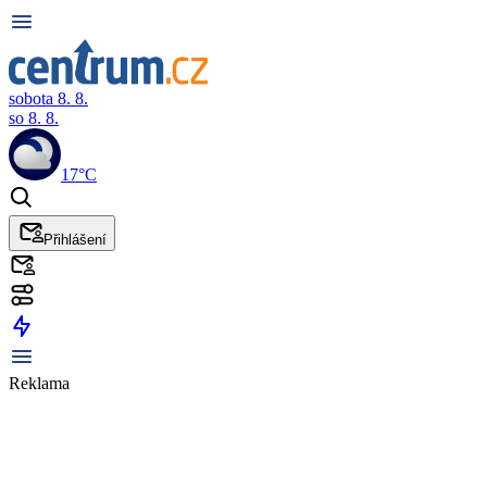
sobota 8. 8.
so 8. 8.
17°C
Přihlášení
Reklama