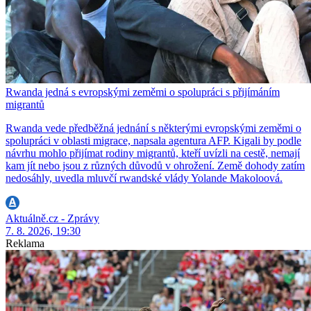
Rwanda jedná s evropskými zeměmi o spolupráci s přijímáním
migrantů
Rwanda vede předběžná jednání s některými evropskými zeměmi o
spolupráci v oblasti migrace, napsala agentura AFP. Kigali by podle
návrhu mohlo přijímat rodiny migrantů, kteří uvízli na cestě, nemají
kam jít nebo jsou z různých důvodů v ohrožení. Země dohody zatím
nedosáhly, uvedla mluvčí rwandské vlády Yolande Makoloová.
Aktuálně.cz - Zprávy
7. 8. 2026, 19:30
Reklama