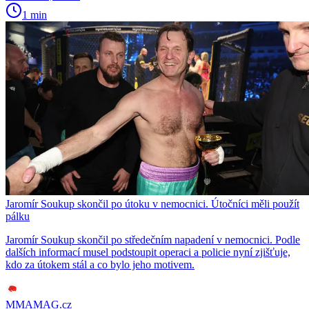
1 min
Jaromír Soukup skončil po útoku v nemocnici. Útočníci měli použít
pálku
Jaromír Soukup skončil po středečním napadení v nemocnici. Podle
dalších informací musel podstoupit operaci a policie nyní zjišťuje,
kdo za útokem stál a co bylo jeho motivem.
MMAMAG.cz