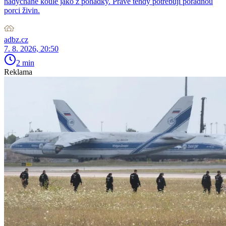
nadýchané koule jako z pohádky. Právě tehdy potřebují pořádnou
porci živin.
adbz.cz
7. 8. 2026, 20:50
2 min
Reklama