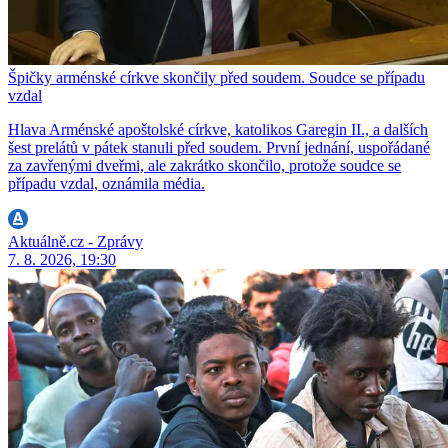
Špičky arménské církve skončily před soudem. Soudce se případu
vzdal
Hlava Arménské apoštolské církve, katolikos Garegin II., a dalších
šest prelátů v pátek stanuli před soudem. První jednání, uspořádané
za zavřenými dveřmi, ale zakrátko skončilo, protože soudce se
případu vzdal, oznámila média.
Aktuálně.cz - Zprávy
7. 8. 2026, 19:30