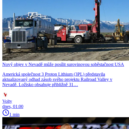
Nový objev v Nevadě může posílit surovinovou soběstačnost USA
Americká společnost 3 Proton Lithium (3PL) představila
aktualizovaný odhad zásob svého projektu Railroad Valley v
Nevadě. Ložisko obsahuje přibližně 31…
Volty
dnes, 01:00
1 min