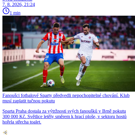
7. 8. 2026, 21:24
1 min
Fanoušci fotbalové Sparty předvedli nepochopitelné chování. Klub
musí zaplatit tučnou pokutu
Sparta Praha dostala za výtržnosti svých fanoušků v Brně pokutu
300 000 Kč. Světlice letěly směrem k hrací ploše, v sektoru hostů
hořela střecha toalet.