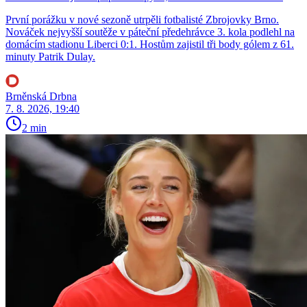
První porážku v nové sezoně utrpěli fotbalisté Zbrojovky Brno.
Nováček nejvyšší soutěže v páteční předehrávce 3. kola podlehl na
domácím stadionu Liberci 0:1. Hostům zajistil tři body gólem z 61.
minuty Patrik Dulay.
Brněnská Drbna
7. 8. 2026, 19:40
2 min