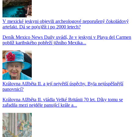
V mexické jeskyni objevili archeologové neporušený čokoládový
artefakt. Dá se po(u)žít i po 2000 letech?
Deník Mexico News Daily uvádí, že v jeskyni v Playa del Carmen
poblíž karibského pobřeží jižního Mexika...
Královna Alžběta II. a její největší úspěchy. Byla nejúspěšnější
panovnicí?
Královna Alžběta II. vládla Velké Británii 70 let. Díky tomu se
zařadila mezi nejdéle panující krále a...