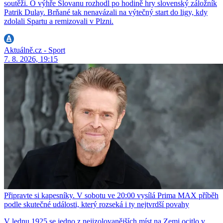
soutěži. O výhře Slovanu rozhodl po hodině hry slovenský záložník
Patrik Dulay. Brňané tak nenavázali na výtečný start do ligy, kdy
zdolali Spartu a remizovali v Plzni.
Aktuálně.cz - Sport
7. 8. 2026, 19:15
Připravte si kapesníky. V sobotu ve 20:00 vysílá Prima MAX příběh
podle skutečné události, který rozseká i ty nejtvrdší povahy
V lednu 1925 se jedno z nejizolovanějších míst na Zemi ocitlo v