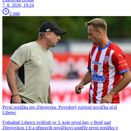
7. 8. 2026, 19:24
2 min
První porážka pro Zbrojovku. Povedený rozjezd nováčka uťal
Liberec
Fotbalisté Liberce zvítězili ve 3. kole první ligy v Brně nad
Zbrojovkou 1:0 a připravili nováčkovi soutěže první porážku v