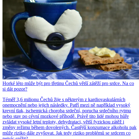
Horké léto může být pro třetinu Čechů větší zátěží pro srdce. Na co
si dát pozor?
Téměř 3,6 milionu Čechů žije s některým z kardiovaskulárních
onemocnění nebo jejich následky. Patří mezi ně například vysoký
krevní tlak, ischemická choroba srdeční, porucha srdečního rytmu
nebo stav po cévní mozkové příhodě. Právě tito lidé mohou hůře
zvládat vysoké letní teploty, dehydrataci, větší fyzickou zátěž i
změny režimu během dovolených. Častější konzumace alkoholu pak
může riziko dále zvyšovat. Jak tedy riziko problémů se srdcem co
nejvíc snížit?