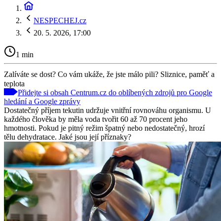
NESPECHEJ.cz
20. 5. 2026, 17:00
1 min
Zalíváte se dost? Co vám ukáže, že jste málo pili? Sliznice, paměť a
teplota
Přidejte si obsah Centrum.cz do oblíbených zdrojů pro Google
hledání a Google zprávy
Dostatečný příjem tekutin udržuje vnitřní rovnováhu organismu. U
každého člověka by měla voda tvořit 60 až 70 procent jeho
hmotnosti. Pokud je pitný režim špatný nebo nedostatečný, hrozí
tělu dehydratace. Jaké jsou její příznaky?