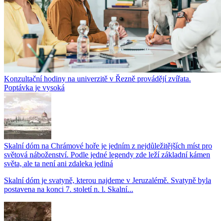
Konzultační hodiny na univerzitě v Řezně provádějí zvířata.
Poptávka je vysoká
Skalní dóm na Chrámové hoře je jedním z nejdůležitějších míst pro
světová náboženství. Podle jedné legendy zde leží základní kámen
světa, ale ta není ani zdaleka jediná
Skalní dóm je svatyně, kterou najdeme v Jeruzalémě. Svatyně byla
postavena na konci 7. století n. l. Skalní...