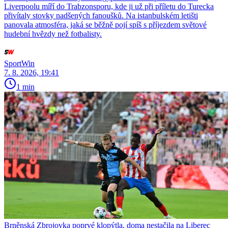
Liverpoolu míří do Trabzonsporu, kde ji už při příletu do Turecka
přivítaly stovky nadšených fanoušků. Na istanbulském letišti
panovala atmosféra, jaká se běžně pojí spíš s příjezdem světové
hudební hvězdy než fotbalisty.
SportWin
7. 8. 2026, 19:41
1 min
Brněnská Zbrojovka poprvé klopýtla, doma nestačila na Liberec