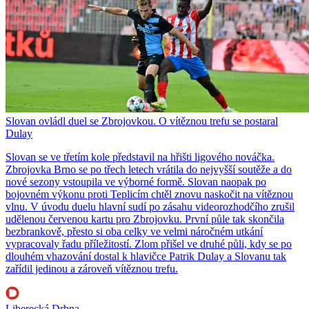
Slovan ovládl duel se Zbrojovkou. O vítěznou trefu se postaral
Dulay
Slovan se ve třetím kole představil na hřišti ligového nováčka.
Zbrojovka Brno se po třech letech vrátila do nejvyšší soutěže a do
nové sezony vstoupila ve výborné formě. Slovan naopak po
bojovném výkonu proti Teplicím chtěl znovu naskočit na vítěznou
vlnu. V úvodu duelu hlavní sudí po zásahu videorozhodčího zrušil
udělenou červenou kartu pro Zbrojovku. První půle tak skončila
bezbrankově, přesto si oba celky ve velmi náročném utkání
vypracovaly řadu příležitostí. Zlom přišel ve druhé půli, kdy se po
dlouhém vhazování dostal k hlavičce Patrik Dulay a Slovanu tak
zařídil jedinou a zároveň vítěznou trefu.
Liberecká Drbna