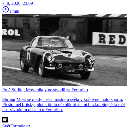
7. 8. 2026, 23:09
1 min
Proč Stirling Moss nikdy nezávodil za Ferrariho
Stirling Moss se nikdy nestal mistrem světa v královně motorsportu.
Přesto měl britský pilot k titulu několikrát velmi blízko. Stejně to měl
i se závodním postem u Ferrariho.
SvětFormule.cz