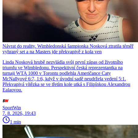
Návrat do reality. Wimbledonská šampionka Nosková ztratila téměř
vyhraný set a na Masters jde překvapivě z kola ven
Linda Nosková hrubě nezvládla svůj první zápas od životního
triumfu ve Wimbledonu. Perspektivní česká reprezentantka na
turnaji WTA 1000 v Torontu podlehla Američance Caty
McNallyové 6:7, 1:6, když v úvodní sadě neudržela vedení 5:1.
Překvapivá vítězka se ve třetím kole utká s Filipínkou Alexandrou
Ealaovou.
SportWin
7. 8. 2026, 19:43
1 min