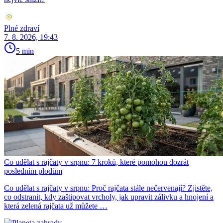
Plné zdraví
7. 8. 2026, 19:43
5 min
Co udělat s rajčaty v srpnu: 7 kroků, které pomohou dozrát
posledním plodům
Co udělat s rajčaty v srpnu: Proč rajčata stále nečervenají? Zjistěte,
co odstranit, kdy zaštipovat vrcholy, jak upravit zálivku a hnojení a
která zelená rajčata už můžete …