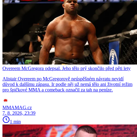
Overeem McGregora odepsal. Jeho tělo prý skončilo před pěti lety
Alistair Overeem po McGregorově neúspěšném návratu nevidí
důvod k dalšímu zápasu. Ir podle něj už nemá tělo ani životní režim
pro špičkové MMA a comeback označil za tah na peníze.
MMAMAG.cz
7. 8. 2026, 23:39
1 min