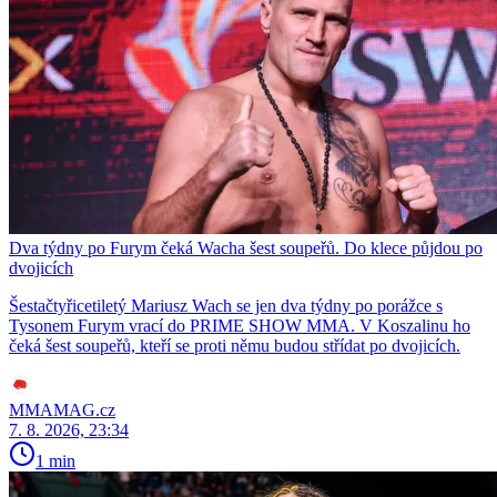
Dva týdny po Furym čeká Wacha šest soupeřů. Do klece půjdou po
dvojicích
Šestačtyřicetiletý Mariusz Wach se jen dva týdny po porážce s
Tysonem Furym vrací do PRIME SHOW MMA. V Koszalinu ho
čeká šest soupeřů, kteří se proti němu budou střídat po dvojicích.
MMAMAG.cz
7. 8. 2026, 23:34
1 min