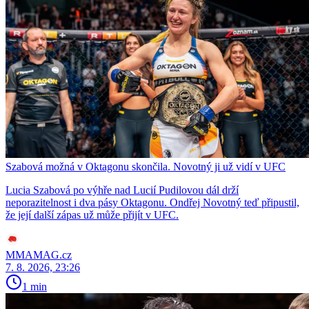
Szabová možná v Oktagonu skončila. Novotný ji už vidí v UFC
Lucia Szabová po výhře nad Lucií Pudilovou dál drží
neporazitelnost i dva pásy Oktagonu. Ondřej Novotný teď připustil,
že její další zápas už může přijít v UFC.
MMAMAG.cz
7. 8. 2026, 23:26
1 min