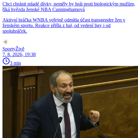
Chci chránit mladé dívky, neměly by hrát proti biologickým mužům,
říká hvězda ženské NBA Cunninghamová
Aktivní hráčka WNBA veřejně odmítla účast transgender žen v
ženském sportu. Reakce přišla z hal, od vedení ligy i od
spoluhráček.
SportyŽivě
7. 8. 2026, 19:38
3 min