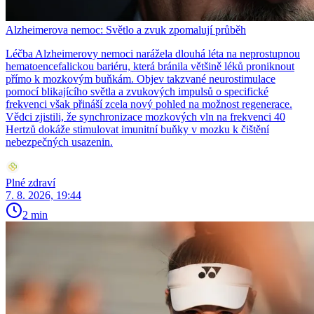
Alzheimerova nemoc: Světlo a zvuk zpomalují průběh
Léčba Alzheimerovy nemoci narážela dlouhá léta na neprostupnou
hematoencefalickou bariéru, která bránila většině léků proniknout
přímo k mozkovým buňkám. Objev takzvané neurostimulace
pomocí blikajícího světla a zvukových impulsů o specifické
frekvenci však přináší zcela nový pohled na možnost regenerace.
Vědci zjistili, že synchronizace mozkových vln na frekvenci 40
Hertzů dokáže stimulovat imunitní buňky v mozku k čištění
nebezpečných usazenin.
Plné zdraví
7. 8. 2026, 19:44
2 min