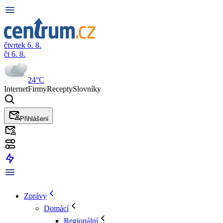
čtvrtek 6. 8.
čt 6. 8.
24°C
Internet
Firmy
Recepty
Slovníky
Přihlášení
Zprávy
Domácí
Regionální