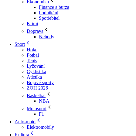
Ekonomika
Finance a burza
Podnikání
Spotřebitel
Krimi
Doprava
Nehody
Sport
Hokej
Fotbal
Tenis
Lyžování
Cyklistika
Atletika
Bojové sporty
ZOH 2026
Basketbal
NBA
Motosport
F1
Auto-moto
Elektromobily
Kultura