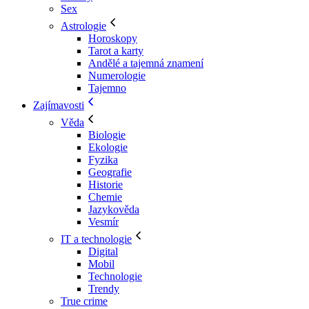
Sex
Astrologie
Horoskopy
Tarot a karty
Andělé a tajemná znamení
Numerologie
Tajemno
Zajímavosti
Věda
Biologie
Ekologie
Fyzika
Geografie
Historie
Chemie
Jazykověda
Vesmír
IT a technologie
Digital
Mobil
Technologie
Trendy
True crime