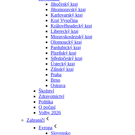
Jihočeský kraj
Jihomoravský kraj
Karlovarský kraj
Kraj Vysočina
Králověhradecký kraj
Liberecký kraj
Moravskoslezský kraj
Olomoucký kraj
Pardubický kraj
Plzeňský kraj
Středočeský kraj
Ústecký kraj
Zlínský kraj
Praha
Brno
Ostrava
Školství
Zdravotnictví
Politika
O počasí
Volby 2026
Zahraničí
Evropa
Slovensko