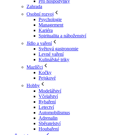
Pro hospodyňky
Zahrada
Osobní rozvoj
Psychologie
Management
Kariéra
Spiritualita a náboženství
Jídlo a vaření
Světová gastronomie
Levné vaření
Kulinářské triky
Mazlíčci
Kočky
Pejskové
Hobby
Modelářství
Včelařství
Rybaření
Letectví
Automobilismus
Adrenalin
Sběratelství
Houbaření