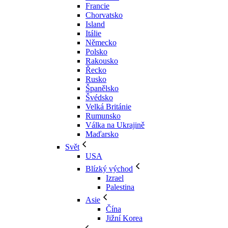
Francie
Chorvatsko
Island
Itálie
Německo
Polsko
Rakousko
Řecko
Rusko
Španělsko
Švédsko
Velká Británie
Rumunsko
Válka na Ukrajině
Maďarsko
Svět
USA
Blízký východ
Izrael
Palestina
Asie
Čína
Jižní Korea