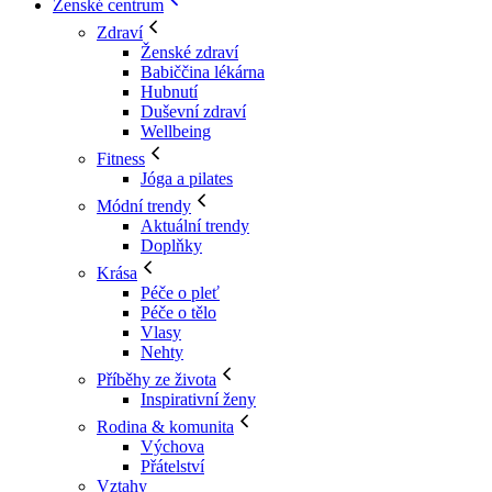
Ženské centrum
Zdraví
Ženské zdraví
Babiččina lékárna
Hubnutí
Duševní zdraví
Wellbeing
Fitness
Jóga a pilates
Módní trendy
Aktuální trendy
Doplňky
Krása
Péče o pleť
Péče o tělo
Vlasy
Nehty
Příběhy ze života
Inspirativní ženy
Rodina & komunita
Výchova
Přátelství
Vztahy