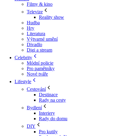
Filmy & kino
Televize
Reality show
Hudba
Hry
Literatura
Výtvarné umění
Divadlo
Digi a stream
Celebrity
Módní policie
Pro pamětníky
Nové tváře
Lifestyle
Cestování
Destinace
Rady na cesty
Bydlení
Interiery
Rady do domu
DIY
Pro kutily