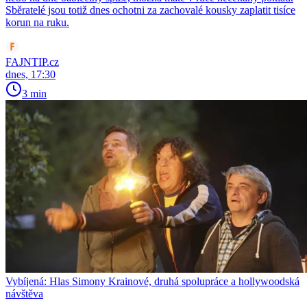
Sběratelé jsou totiž dnes ochotni za zachovalé kousky zaplatit tisíce
korun na ruku.
FAJNTIP.cz
dnes, 17:30
3 min
Vybíjená: Hlas Simony Krainové, druhá spolupráce a hollywoodská
návštěva