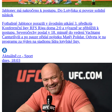
Jablonec má nakročeno k postupu. Do Lotyšska si poveze solidní
náskok
Fotbalisté Jablonce porazili v úvodním utkání 3. předkola
Konferenční ligy RFS Riga doma 2:0 a výrazně se přiblížili k
postupu. Severočechy poslal v 18. minutě do vedení Vachtang
Čanturišvili a po pauze přidal pojistku Matěj Polidar. Odveta je na
programu za týden na stadionu lídra lotyšské ligy.
Aktuálně.cz - Sport
dnes, 18:03