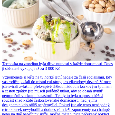
Termoska na zmrzlinu byla dříve nutností v každé domácnosti. Dnes
ji sběratelé vykupují až za 3 000 Kč
Vzpomenete si ještě na ty horké letní neděle za časů socialismu, kdy
vás rodiče poslali do místní cukrárny pro víkendový dezert? V ruce
jste svírali zvláštní, překvapivě těžkou nádobu s korkovým špuntem
a cestou zpátky jste museli pořádně utíkat, aby se obsah uvnitř
neproměnil v tekutou katastrofu. Tehdy to byla naprosto běžná
součást snad každé československé domácnosti, nad jejímž
designem nikdo příliš nepřemýšlel. Pokud jste ale tento nenápadný
retro kousek nevyhodili a dodnes vám leží zapomenutý na chalupě
nebo na dně babiččiny spíže, možná máte v ruce nečekaný poklad.