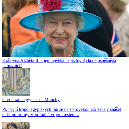
Královna Alžběta II. a její největší úspěchy. Byla nejúspěšnější
panovnicí?
Čtvrtá rána egyptská – Mouchy
Po první trojici egyptských ran se na starověkou říši začaly snášet
další pohromy. V pořadí čtvrtým trestem...