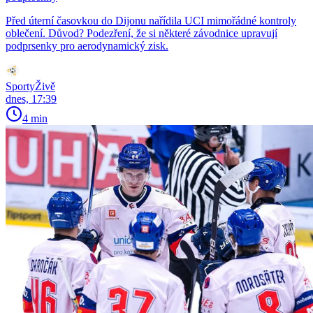
Před úterní časovkou do Dijonu nařídila UCI mimořádné kontroly
oblečení. Důvod? Podezření, že si některé závodnice upravují
podprsenky pro aerodynamický zisk.
SportyŽivě
dnes, 17:39
4 min