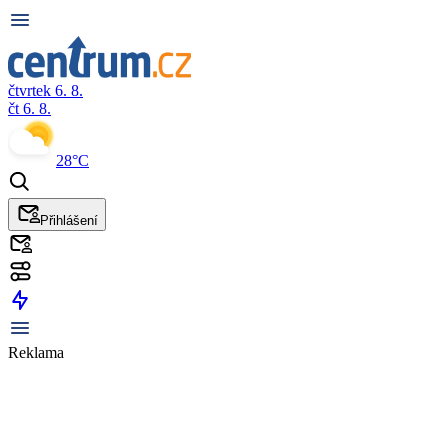
čtvrtek 6. 8.
čt 6. 8.
28°C
Přihlášení
Reklama