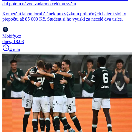
dal potom návod zadarmo celému světu
Komerční laboratorní článek pro výzkum průtočných baterií stojí v
přepočtu až 85 000 Kč. Student si ho vytiskl za necelé dva tisíce.
Mobify.cz
dnes, 18:03
4 min