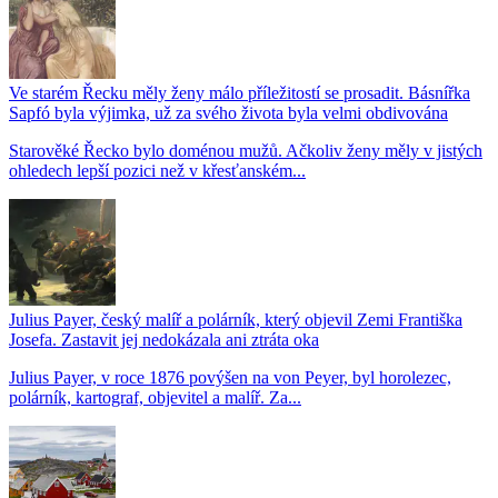
Ve starém Řecku měly ženy málo příležitostí se prosadit. Básnířka
Sapfó byla výjimka, už za svého života byla velmi obdivována
Starověké Řecko bylo doménou mužů. Ačkoliv ženy měly v jistých
ohledech lepší pozici než v křesťanském...
Julius Payer, český malíř a polárník, který objevil Zemi Františka
Josefa. Zastavit jej nedokázala ani ztráta oka
Julius Payer, v roce 1876 povýšen na von Peyer, byl horolezec,
polárník, kartograf, objevitel a malíř. Za...