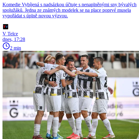
Komedie Vybíjená s nadsázkou účtuje s nenaplněnými sny bývalých
spolužáků. Jedna ze známých modelek se na place poprvé musela
vypořádat s úplně novou výzvou.
V Telce
dnes, 17:28
2 min