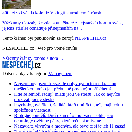
400 let vzkvétala kolonie Vikingů v úrodném Grónsku
Výzkumy ukázaly, že zde jsou některé z nejstarších hornin světa,
jejichž stáří se odhaduje přinejmenším na...
Tento článek byl publikován ze zdrojů
NESPECHEJ.cz
NESPECHEJ.cz - web pro volné chvíle
Všechny články tohoto autora →
Další články z kategorie
Management
Nejsem líný, jsem freeze. Je polyvagální teorie krásnou
myšlenkou, nebo jen přehnaně prodaným příběhem?
Kde se senioři radují, mladí jsou ve stresu. Jak co nejvíce
prožívat pocity štěstí?
Psychologové říkají, že lidé, kteří umí říct „ne“, mají jednu
společnou vlastnost
Biologie pondělí: Dnešek není o motivaci. Tohle jsou
neurology ověřené páky, které mění start týdne
Nezáviďte vlivným a mocným, ale osvojte si jejich 11 zásad
"Lidé, pečte!" Radí vám vrcholoví manažeři a stratégové