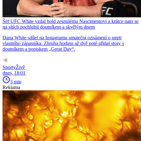
Šéf UFC White vzdal hold zesnulému Nascimentovi a krátce nato se
na sítích pochlubil doutníkem a skvělým dnem
Dana White sdílel na Instagramu smuteční oznámení o smrti
vlastního zápasníka. Zhruba hodinu až dvě poté přidal story s
doutníkem a popiskem „Great Day“.
SportyŽivě
dnes, 18:01
3 min
Reklama