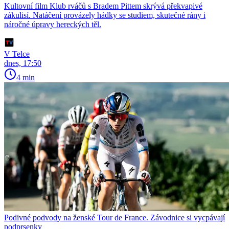
Kultovní film Klub rváčů s Bradem Pittem skrývá překvapivé
zákulisí. Natáčení provázely hádky se studiem, skutečné rány i
náročné úpravy hereckých těl.
V Telce
dnes, 17:50
4 min
Podivné podvody na ženské Tour de France. Závodnice si vycpávají
podprsenky