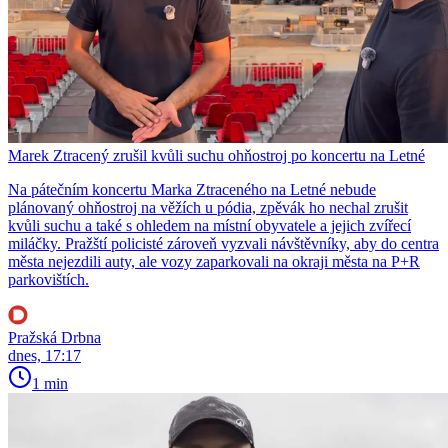
Marek Ztracený zrušil kvůli suchu ohňostroj po koncertu na Letné
Na pátečním koncertu Marka Ztraceného na Letné nebude
plánovaný ohňostroj na věžích u pódia, zpěvák ho nechal zrušit
kvůli suchu a také s ohledem na místní obyvatele a jejich zvířecí
miláčky. Pražští policisté zároveň vyzvali návštěvníky, aby do centra
města nejezdili auty, ale vozy zaparkovali na okraji města na P+R
parkovištích.
Pražská Drbna
dnes, 17:17
1 min