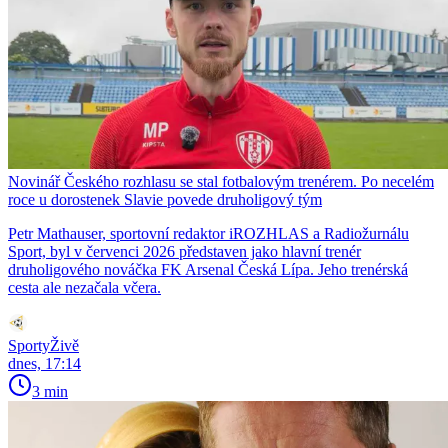
Novinář Českého rozhlasu se stal fotbalovým trenérem. Po necelém
roce u dorostenek Slavie povede druholigový tým
Petr Mathauser, sportovní redaktor iROZHLAS a Radiožurnálu
Sport, byl v červenci 2026 představen jako hlavní trenér
druholigového nováčka FK Arsenal Česká Lípa. Jeho trenérská
cesta ale nezačala včera.
SportyŽivě
dnes, 17:14
3 min