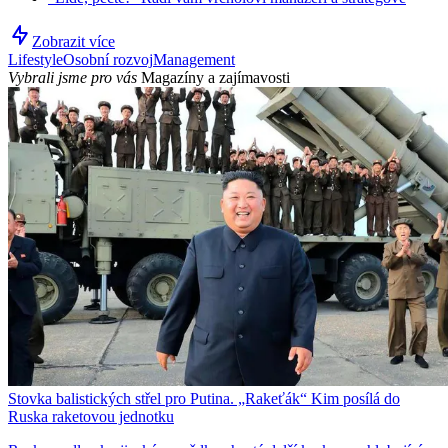
Zobrazit více
Lifestyle
Osobní rozvoj
Management
Vybrali jsme pro vás
Magazíny a zajímavosti
Stovka balistických střel pro Putina. „Rakeťák“ Kim posílá do
Ruska raketovou jednotku