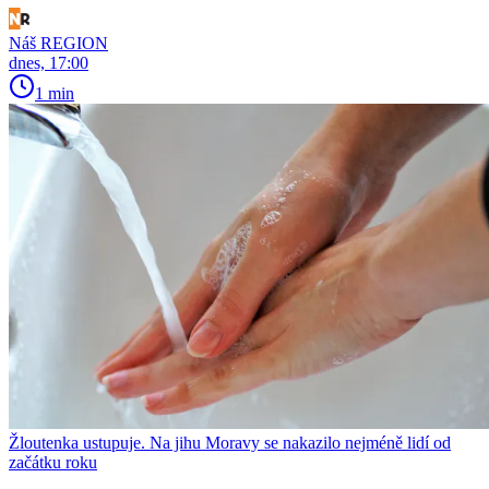
Náš REGION
dnes, 17:00
1 min
Žloutenka ustupuje. Na jihu Moravy se nakazilo nejméně lidí od
začátku roku