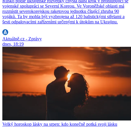
Rusko podle ukrajinské rozvědky chystá další krok v prohlubující se
vojenské spolupráci se Severní Koreou. Ve Voroněžské oblasti má
rozmístit severokorejskou raketovou jednotku čítající zhruba 90
vojáků. Ta by mohla být vyzbrojena až 120 balistickými střelami a
šesti odpalovacími zařízeními určenými k útokům na Ukrajinu.
Aktuálně.cz - Zprávy
dnes, 18:19
Velký horoskop lásky na srpen: kdo konečně potká svoji lásku