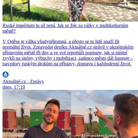
Ruské impérium tu už není. Jak se žije za války v multikulturním
městě?
V Oděse je válka všudypřítomná, a přesto se tu lidé snaží žít
normální život. Zpravodaj deníku Aktuálně.cz strávil v ukrajinském
přístavním městě tři dny a ve své reportáži popisuje, jak si místní
zvykli na sirény, výbuchy i mobilizaci, zatímco město dál funguje –
navzdory ruským útokům na přístavy, dopravu i každodenní život.
Aktuálně.cz - Zprávy
dnes, 17:19