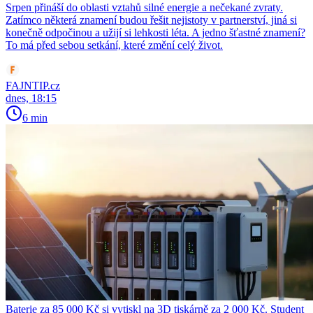
Srpen přináší do oblasti vztahů silné energie a nečekané zvraty.
Zatímco některá znamení budou řešit nejistoty v partnerství, jiná si
konečně odpočinou a užijí si lehkosti léta. A jedno šťastné znamení?
To má před sebou setkání, které změní celý život.
FAJNTIP.cz
dnes, 18:15
6 min
Baterie za 85 000 Kč si vytiskl na 3D tiskárně za 2 000 Kč. Student