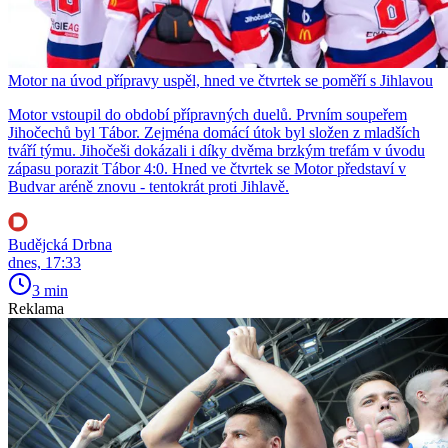
Motor na úvod přípravy uspěl, hned ve čtvrtek se poměří s Jihlavou
Motor vstoupil do období přípravných duelů. Prvním soupeřem
Jihočechů byl Tábor. Zejména domácí útok byl složen z mladších
tváří týmu. Jihočeši dokázali i díky dvěma brzkým trefám v úvodu
zápasu porazit Tábor 4:0. Hned ve čtvrtek se Motor představí v
Budvar aréně znovu - tentokrát proti Jihlavě.
Budějcká Drbna
dnes, 17:33
3 min
Reklama