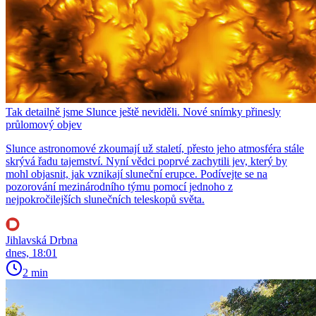
Tak detailně jsme Slunce ještě neviděli. Nové snímky přinesly
průlomový objev
Slunce astronomové zkoumají už staletí, přesto jeho atmosféra stále
skrývá řadu tajemství. Nyní vědci poprvé zachytili jev, který by
mohl objasnit, jak vznikají sluneční erupce. Podívejte se na
pozorování mezinárodního týmu pomocí jednoho z
nejpokročilejších slunečních teleskopů světa.
Jihlavská Drbna
dnes, 18:01
2 min