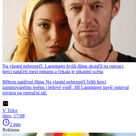
Na vlastní nebezpečí: Langmajer kvůli filmu skončil na operaci,
herci natáčeli mezi minami a čekala je pikantní scéna
Během natáčení filmu Na vlastní nebezpečí čelili herci
zaminovanému terénu i ledové vodě. Jiří Langmajer navíc putoval
rovnou na operační sál.
V Telce
dnes, 17:08
2 min
Reklama