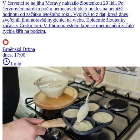
V červenci se na jihu Moravy nakazilo žloutenkou 29 lidí. Po
červnovém nárůstu počtu nemocných jde o pokles na nejnižší
hodnotu od začátku letošního roku. Vyplývá to z dat, která dnes
zveřejnili jihomoravští hygienici na webu. Epidemie žloutenky
začala v Česku loni. V Jihomoravském kraji se onemocnění začalo
rychle šířit na podzim.
Brněnská Drbna
dnes, 17:00
1 min