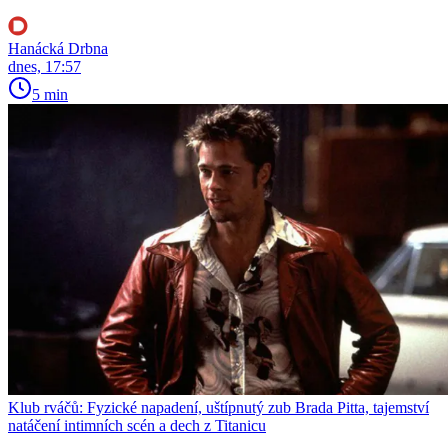
Hanácká Drbna
dnes, 17:57
5 min
Klub rváčů: Fyzické napadení, uštípnutý zub Brada Pitta, tajemství
natáčení intimních scén a dech z Titanicu