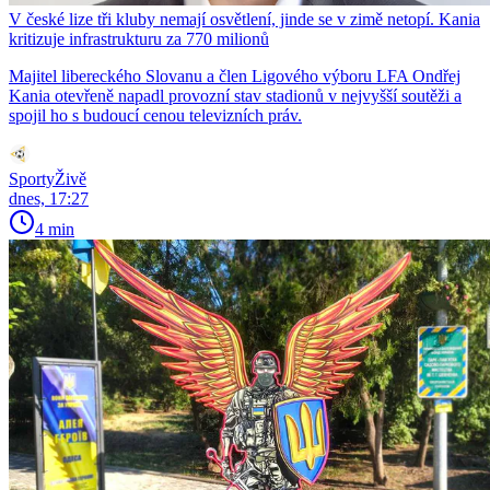
V české lize tři kluby nemají osvětlení, jinde se v zimě netopí. Kania
kritizuje infrastrukturu za 770 milionů
Majitel libereckého Slovanu a člen Ligového výboru LFA Ondřej
Kania otevřeně napadl provozní stav stadionů v nejvyšší soutěži a
spojil ho s budoucí cenou televizních práv.
SportyŽivě
dnes, 17:27
4 min