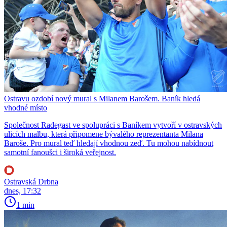
Ostravu ozdobí nový mural s Milanem Barošem. Baník hledá
vhodné místo
Společnost Radegast ve spolupráci s Baníkem vytvoří v ostravských
ulicích malbu, která připomene bývalého reprezentanta Milana
Baroše. Pro mural teď hledají vhodnou zeď. Tu mohou nabídnout
samotní fanoušci i široká veřejnost.
Ostravská Drbna
dnes, 17:32
1 min