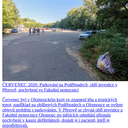
ČERVENEC 2026: Parkování na Poděbradech, obří investice v
Přerově, pochybení ve Fakultní nemocnici
Červenec byl v Olomouckém kraji ve znamení léta a tropických
tepot, například na oblíbených Poděbradech u Olomouce se ovšem
objevil problém s parkováním. V Přerově se chystá obří investice a
Fakultní nemocnice Olomouc po měsících odmítání přiznala
pochybení v kauze defibrilátorů, dostali je i pacienti, kteří je
nepotřebovali.