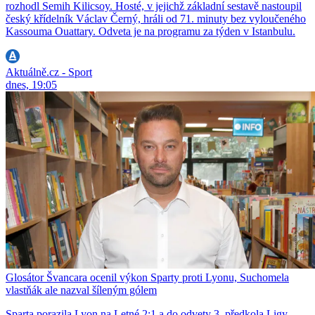
rozhodl Semih Kilicsoy. Hosté, v jejichž základní sestavě nastoupil
český křídelník Václav Černý, hráli od 71. minuty bez vyloučeného
Kassouma Ouattary. Odveta je na programu za týden v Istanbulu.
Aktuálně.cz - Sport
dnes, 19:05
Glosátor Švancara ocenil výkon Sparty proti Lyonu, Suchomela
vlastňák ale nazval šíleným gólem
Sparta porazila Lyon na Letné 2:1 a do odvety 3. předkola Ligy