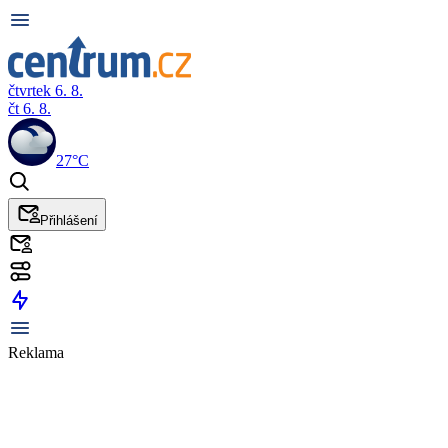
čtvrtek 6. 8.
čt 6. 8.
27°C
Přihlášení
Reklama