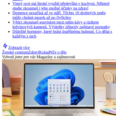
Vinný ocet má široké využití především v kuchyni. Některé
studie zkoumají i jeho možné účinky na zdraví
Demence nezačíná až ve stáří. Těchto 10 drobných změn
může chránit mozek už po čtyřicítce
Vědci zkoumají souvislost mezi pitím kávy a rizikem
ledvinových kamenů. Výsledky přinesly zajímavé poznatky
Důležité hormony, které brání úspěšnému hubnutí. Co dělat s
každým z nich
Zobrazit více
Ženské centrum
Zdraví
Krása
Péče o tělo
Vybrali jsme pro vás
Magazíny a zajímavosti