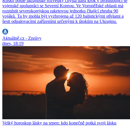
Rusko podle ukrajinské rozvědky chystá další krok v prohlubující se
vojenské spolupráci se Severní Koreou. Ve Voroněžské oblasti má
rozmístit severokorejskou raketovou jednotku čítající zhruba 90
vojáků. Ta by mohla být vyzbrojena až 120 balistickými střelami a
šesti odpalovacími zařízeními určenými k útokům na Ukrajinu.
Aktuálně.cz - Zprávy
dnes, 18:19
Velký horoskop lásky na srpen: kdo konečně potká svoji lásku