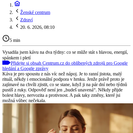
Ženské centrum
Zdraví
20. 6. 2026, 08:10
5 min
Vysadila jsem kávu na dva týdny: co se může stát s hlavou, energií,
spánkem i pletí
Přidejte si obsah Centrum.cz do oblíbených zdrojů pro Google
hledání a Google zprávy
Káva je pro spoustu z nás víc než nápoj. Je to ranní jistota, malý
rituál, někdy i emocionální podpora v hrnku. Jenže právě proto je
zajímavé na chvíli zjistit, co se stane, když ji na pár dní nebo týdnů
pustíš z ruky. Odpověď není jen „budeš unavená“. Někdy přijde
bolest hlavy, nervozita a protivnost. A pak taky změny, které jsi
možná vůbec nečekala.