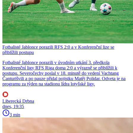
Fotbalisté Jablonce porazili RFS 2:0 a v Konferenční lize se
přiblížili postupu
Fotbalisté Jablonce porazili v úvodním utkání 3. předkola
Konferenční ligy RFS Riga doma 2:0 a výrazně se přiblížili k
postupu. Severočechy poslal v 18. minutě do vedení Vachtang
Čanturišvili a po pauze přidal pojistku Matěj Polidar. Odveta je na
programu za týden na stadionu lídra lotyšské ligy.
Liberecká Drbna
dnes, 19:35
3 min