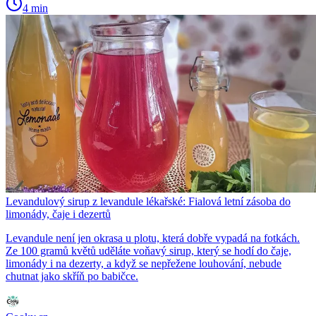
4 min
Levandulový sirup z levandule lékařské: Fialová letní zásoba do
limonády, čaje i dezertů
Levandule není jen okrasa u plotu, která dobře vypadá na fotkách.
Ze 100 gramů květů uděláte voňavý sirup, který se hodí do čaje,
limonády i na dezerty, a když se nepřežene louhování, nebude
chutnat jako skříň po babičce.