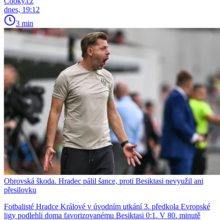
Cooky.cz
dnes, 19:12
3 min
Obrovská škoda. Hradec pálil šance, proti Besiktasi nevyužil ani
přesilovku
Fotbalisté Hradce Králové v úvodním utkání 3. předkola Evropské
ligy podlehli doma favorizovanému Besiktasi 0:1. V 80. minutě