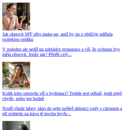
Jak obnovit SPF přes make-up, aniž by sis z obličeje udělala
rozteklou omítku
V poledne ale sedíš na zahrádce restaurace a víš, že ochranu bys
měla obnovit. Jenže jak? Přetřít celý...
Kolik toho opravdu víš o hydrataci? Tenhle test odhalí, jestli piješ
chytře, nebo jen hodně
Nosíš všude lahev, ráno do sebe pošleš sklenici vody s citronem a
při pohledu na kávu tě trochu hryže...