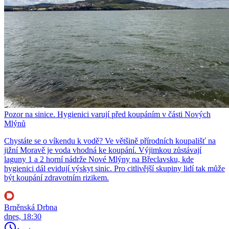
Pozor na sinice. Hygienici varují před koupáním v části Nových
Mlýnů
Chystáte se o víkendu k vodě? Ve většině přírodních koupališť na
jižní Moravě je voda vhodná ke koupání. Výjimkou zůstávají
laguny 1 a 2 horní nádrže Nové Mlýny na Břeclavsku, kde
hygienici dál evidují výskyt sinic. Pro citlivější skupiny lidí tak může
být koupání zdravotním rizikem.
Brněnská Drbna
dnes, 18:30