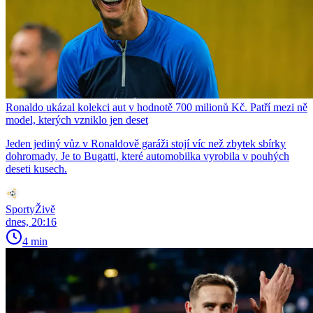
Ronaldo ukázal kolekci aut v hodnotě 700 milionů Kč. Patří mezi ně
model, kterých vzniklo jen deset
Jeden jediný vůz v Ronaldově garáži stojí víc než zbytek sbírky
dohromady. Je to Bugatti, které automobilka vyrobila v pouhých
deseti kusech.
SportyŽivě
dnes, 20:16
4 min