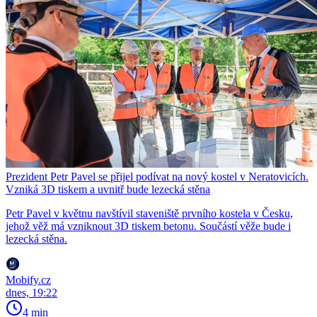
Prezident Petr Pavel se přijel podívat na nový kostel v Neratovicích.
Vzniká 3D tiskem a uvnitř bude lezecká stěna
Petr Pavel v květnu navštívil staveniště prvního kostela v Česku,
jehož věž má vzniknout 3D tiskem betonu. Součástí věže bude i
lezecká stěna.
Mobify.cz
dnes, 19:22
4 min