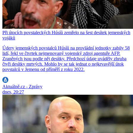
Při útocích povstaleckých Húsíů zemřelo na šest desítek jemenských
vojáků
Údery jemenských povstalců Húsíů na provládní jednotky zabily 58
lidí, řekl ve čtvrtek nejmenovaný vojenský zdroj agentuře AFP.
Zraněných jsou podle něj desítky. Předchozí údaje uváděly zhruba
čtyři desítky mrtvých. Mohlo by se tak jednat o nejkrvavější útok
povstalců v Jemenu od příměří z roku 2022.
Aktuálně.cz - Zprávy
dnes, 20:27