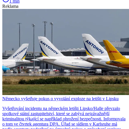
1 min
Reklama
Německo vyšetřuje pokus o vyvolání exploze na letišti v Lipsku
Vyšetřování incidentu na německém letišti Lipsko/Halle převzalo
spolkové státní zastupitelství, které se zabývá nejzávažnější
kriminalitou týkající se například ohrožení bezpečnosti. Informovala
o tom ve čtvrtek agentura DPA. Úřad se sídlem v Karlsruhe má