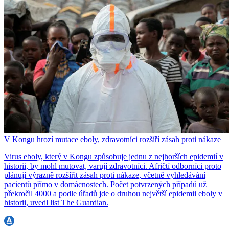
V Kongu hrozí mutace eboly, zdravotníci rozšíří zásah proti nákaze
Virus eboly, který v Kongu způsobuje jednu z nejhorších epidemií v
historii, by mohl mutovat, varují zdravotníci. Afričtí odborníci proto
plánují výrazně rozšířit zásah proti nákaze, včetně vyhledávání
pacientů přímo v domácnostech. Počet potvrzených případů už
překročil 4000 a podle úřadů jde o druhou největší epidemii eboly v
historii, uvedl list The Guardian.