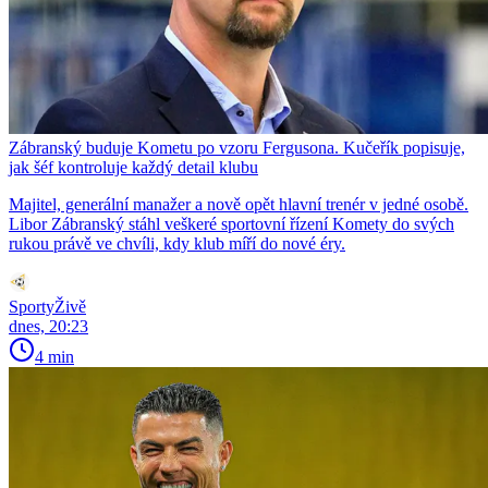
Zábranský buduje Kometu po vzoru Fergusona. Kučeřík popisuje,
jak šéf kontroluje každý detail klubu
Majitel, generální manažer a nově opět hlavní trenér v jedné osobě.
Libor Zábranský stáhl veškeré sportovní řízení Komety do svých
rukou právě ve chvíli, kdy klub míří do nové éry.
SportyŽivě
dnes, 20:23
4 min