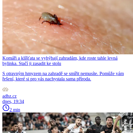
Komáři a klíšťata se vyhýbají zahradám, kde roste tahle levná
bylinka. Stačí ji zasadit ke stolu
S otravným hmyzem na zahradě se smířit nemusíte. Pomůže vám
řešení, které si pro vás nachystala sama příroda.
adbz.cz
dnes, 19:34
2 min