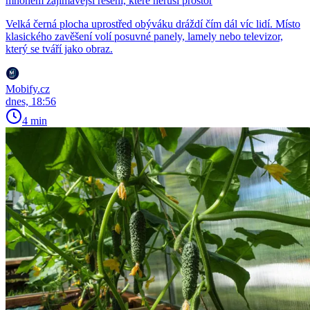
mnohem zajímavější řešení, které neruší prostor
Velká černá plocha uprostřed obýváku dráždí čím dál víc lidí. Místo
klasického zavěšení volí posuvné panely, lamely nebo televizor,
který se tváří jako obraz.
Mobify.cz
dnes, 18:56
4 min