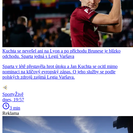
Kuchta se nevešel ani na Lyon a po příchodu Brunese je blízko
odchodu. Sparta jedná s Legií Varšava
Sparta v létě přestavěla hrot útoku a Jan Kuchta se ocitl mimo
nominaci na klíčový evropský zápas. O jeho služby se podle
polských zdrojů zajímá Legia Varšava.
SportyŽivě
dnes, 19:57
3 min
Reklama