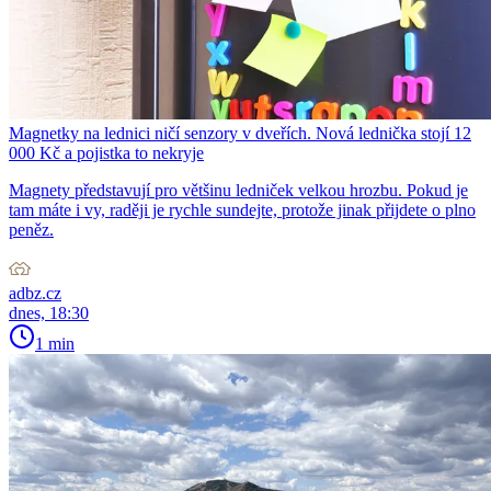
Magnetky na lednici ničí senzory v dveřích. Nová lednička stojí 12
000 Kč a pojistka to nekryje
Magnety představují pro většinu ledniček velkou hrozbu. Pokud je
tam máte i vy, raději je rychle sundejte, protože jinak přijdete o plno
peněz.
adbz.cz
dnes, 18:30
1 min