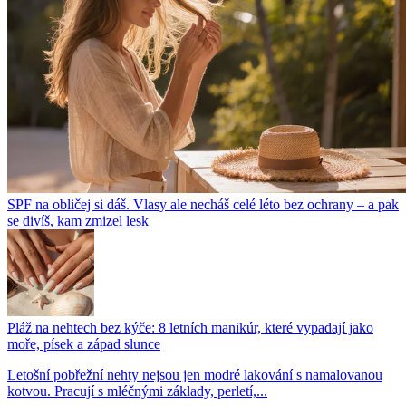
SPF na obličej si dáš. Vlasy ale necháš celé léto bez ochrany – a pak
se divíš, kam zmizel lesk
Pláž na nehtech bez kýče: 8 letních manikúr, které vypadají jako
moře, písek a západ slunce
Letošní pobřežní nehty nejsou jen modré lakování s namalovanou
kotvou. Pracují s mléčnými základy, perletí,...