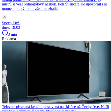
mistrů si veze jednogólový náskok. Petr Švancara ale upozornil i na
moment, který mohl všechno zhatit.
SportyŽivě
dnes, 19:03
3 min
Reklama
Televize přivrtaná ke zdi i postavená na skříňce už Čechy štve. Našli