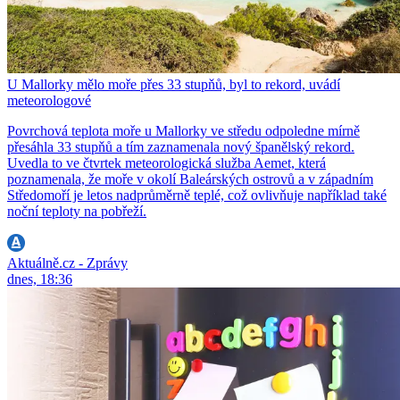
U Mallorky mělo moře přes 33 stupňů, byl to rekord, uvádí
meteorologové
Povrchová teplota moře u Mallorky ve středu odpoledne mírně
přesáhla 33 stupňů a tím zaznamenala nový španělský rekord.
Uvedla to ve čtvrtek meteorologická služba Aemet, která
poznamenala, že moře v okolí Baleárských ostrovů a v západním
Středomoří je letos nadprůměrně teplé, což ovlivňuje například také
noční teploty na pobřeží.
Aktuálně.cz - Zprávy
dnes, 18:36