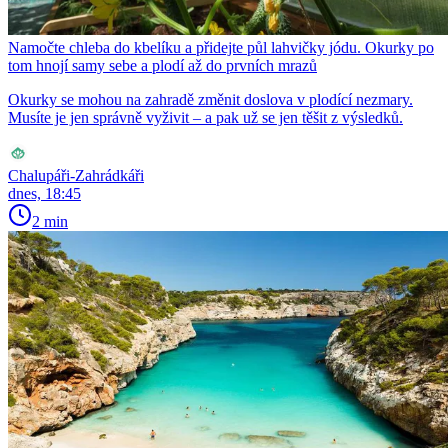
Namočte chleba do kbelíku a přidejte půl lahvičky jódu. Okurky po
tom hnojí samy sebe a plodí až do prvních mrazů
Okurky se mohou na zahradě změnit doslova v plodící nezmary.
Musíte je jen správně vyživit – a pak už se jen těšit z výsledků.
Chalupáři-Zahrádkáři
dnes, 18:45
2 min