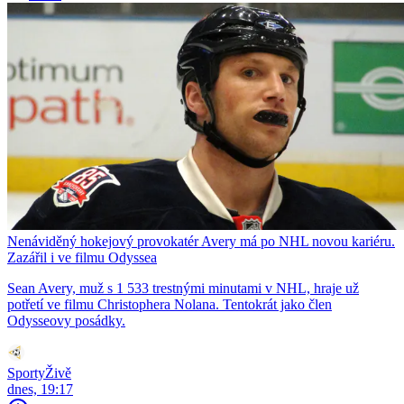
Nenáviděný hokejový provokatér Avery má po NHL novou kariéru.
Zazářil i ve filmu Odyssea
Sean Avery, muž s 1 533 trestnými minutami v NHL, hraje už
potřetí ve filmu Christophera Nolana. Tentokrát jako člen
Odysseovy posádky.
SportyŽivě
dnes, 19:17