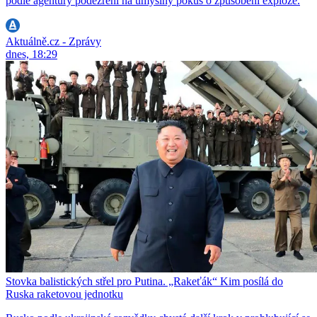
podle agentury podezření na úmyslný pokus o způsobení exploze.
Aktuálně.cz - Zprávy
dnes, 18:29
Stovka balistických střel pro Putina. „Rakeťák“ Kim posílá do
Ruska raketovou jednotku