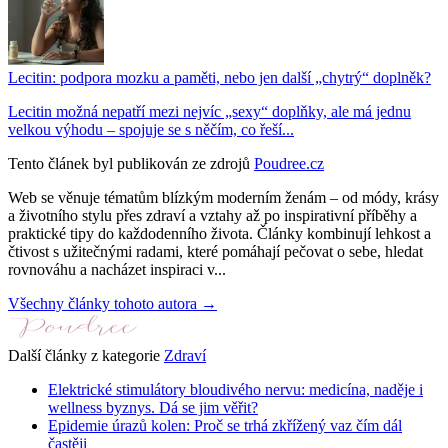
Lecitin: podpora mozku a paměti, nebo jen další „chytrý“ doplněk?
Lecitin možná nepatří mezi nejvíc „sexy“ doplňky, ale má jednu
velkou výhodu – spojuje se s něčím, co řeší...
Tento článek byl publikován ze zdrojů
Poudree.cz
Web se věnuje tématům blízkým moderním ženám – od módy, krásy
a životního stylu přes zdraví a vztahy až po inspirativní příběhy a
praktické tipy do každodenního života. Články kombinují lehkost a
čtivost s užitečnými radami, které pomáhají pečovat o sebe, hledat
rovnováhu a nacházet inspiraci v...
Všechny články tohoto autora →
Další články z kategorie
Zdraví
Elektrické stimulátory bloudivého nervu: medicína, naděje i
wellness byznys. Dá se jim věřit?
Epidemie úrazů kolen: Proč se trhá zkřížený vaz čím dál
častěji