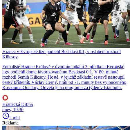
Hradec v Evropské lize podlehl Besiktasi 0:1, v oslabení rozhodl
Kilicsoy
Fotbalisté Hradce Králové v úvodním utkání 3. předkola Evropské
ligy podlehli doma favorizovanému Besiktasi 0:1. V 80. minutě
rozhodl Semih Kilicsoy. Hosté, v jejichž základní sestavě nastoupil
český křídelník Václav Černý, hráli od 71. minuty bez vyloučeného
Kassouma Ouattary. Odveta je na programu za týden v Istanbulu.
Hradecká Drbna
dnes, 19:30
2 min
Reklama