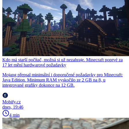
Kdo má starší počítač, možná si už nezahraje. Minecraft poprvé za
17 let mění hardwarové požadavky
Mojang přepsal minimální i doporučené požadavky pro Minecraft:
Java Edition. Minimum RAM vyskočilo ze 2 GB na 8, u
integrované grafiky dokonce na 12 GB.
Mobify.cz
dnes, 19:46
4 min