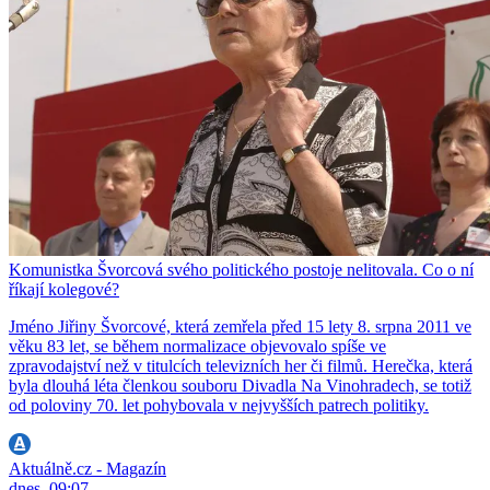
Komunistka Švorcová svého politického postoje nelitovala. Co o ní
říkají kolegové?
Jméno Jiřiny Švorcové, která zemřela před 15 lety 8. srpna 2011 ve
věku 83 let, se během normalizace objevovalo spíše ve
zpravodajství než v titulcích televizních her či filmů. Herečka, která
byla dlouhá léta členkou souboru Divadla Na Vinohradech, se totiž
od poloviny 70. let pohybovala v nejvyšších patrech politiky.
Aktuálně.cz - Magazín
dnes, 09:07