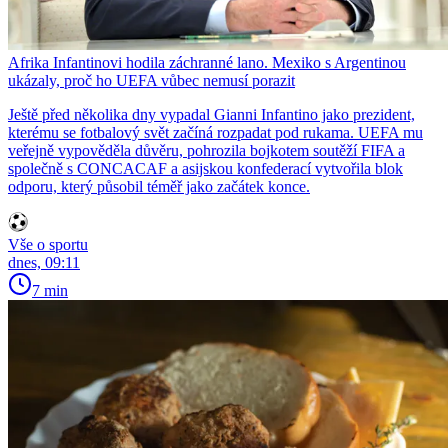
Afrika Infantinovi hodila záchranné lano. Mexiko s Argentinou
ukázaly, proč ho UEFA vůbec nemusí porazit
Ještě před několika dny vypadal Gianni Infantino jako prezident,
kterému se fotbalový svět začíná rozpadat pod rukama. UEFA mu
veřejně vypověděla důvěru, pohrozila bojkotem soutěží FIFA a
společně s CONCACAF a asijskou konfederací vytvořila blok
odporu, který působil téměř jako začátek konce.
Vše o sportu
dnes, 09:11
7 min