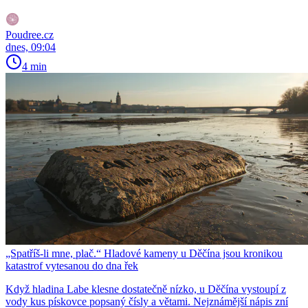
Poudree.cz
dnes, 09:04
4 min
„Spatříš-li mne, plač.“ Hladové kameny u Děčína jsou kronikou
katastrof vytesanou do dna řek
Když hladina Labe klesne dostatečně nízko, u Děčína vystoupí z
vody kus pískovce popsaný čísly a větami. Nejznámější nápis zní