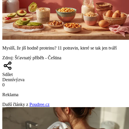
Myslíš, že jíš hodně proteinu? 11 potravin, které se tak jen tváří
Zdroj
:
Šťavnatý příběh - Čeština
Sdílet
Denní
výzva
0
Reklama
Další články z
Poudree.cz