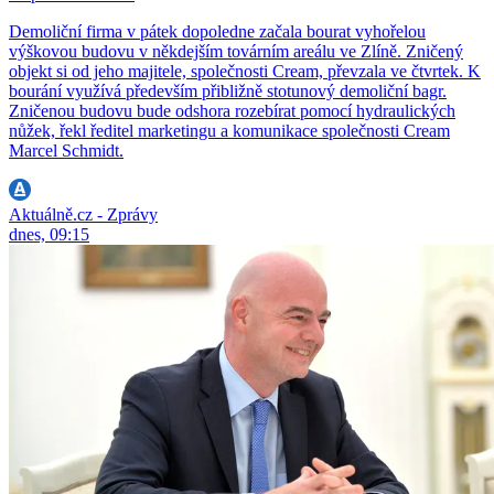
Demoliční firma v pátek dopoledne začala bourat vyhořelou
výškovou budovu v někdejším továrním areálu ve Zlíně. Zničený
objekt si od jeho majitele, společnosti Cream, převzala ve čtvrtek. K
bourání využívá především přibližně stotunový demoliční bagr.
Zničenou budovu bude odshora rozebírat pomocí hydraulických
nůžek, řekl ředitel marketingu a komunikace společnosti Cream
Marcel Schmidt.
Aktuálně.cz - Zprávy
dnes, 09:15