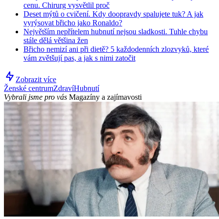
cenu. Chirurg vysvětlil proč
Deset mýtů o cvičení. Kdy doopravdy spalujete tuk? A jak
vyrýsovat břicho jako Ronaldo?
Největším nepřítelem hubnutí nejsou sladkosti. Tuhle chybu
stále dělá většina žen
Břicho nemizí ani při dietě? 5 každodenních zlozvyků, které
vám zvětšují pas, a jak s nimi zatočit
Zobrazit více
Ženské centrum
Zdraví
Hubnutí
Vybrali jsme pro vás
Magazíny a zajímavosti