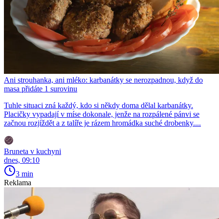
Ani strouhanka, ani mléko: karbanátky se nerozpadnou, když do
masa přidáte 1 surovinu
Tuhle situaci zná každý, kdo si někdy doma dělal karbanátky.
Placičky vypadají v míse dokonale, jenže na rozpálené pánvi se
začnou rozjíždět a z talíře je rázem hromádka suché drobenky....
Bruneta v kuchyni
dnes, 09:10
3 min
Reklama