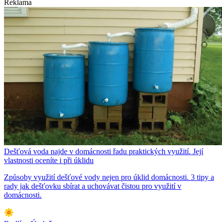
Reklama
Dešťová voda najde v domácnosti řadu praktických využití. Její
vlastnosti oceníte i při úklidu
Způsoby využití dešťové vody nejen pro úklid domácnosti. 3 tipy a
rady jak dešťovku sbírat a uchovávat čistou pro využití v
domácnosti.