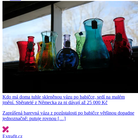
Kdo má doma tuhle skleněnou vázu po babičce, sedí na malém
jmění. Sběratelé z Německa za ni dávají až 25 000 Kč
Zaprášená barevná váza z pozůstalosti po babičce většinou dopadne
jednoznačně: putuje rovnou […]
Extrafit.cz