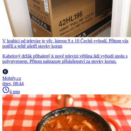
V krabici od televize je věc, kterou 9 z 10 Čechů vyhodí. Přitom vás
potěší a ještě ušetří stovky korun
Kabelový držák přibalený k nové televizi většina lidí vyhodí spolu s
polystyrenem. Přitom nahrazuje příslušenství za stovky korun.
Mobify.cz
dnes, 08:44
4 min