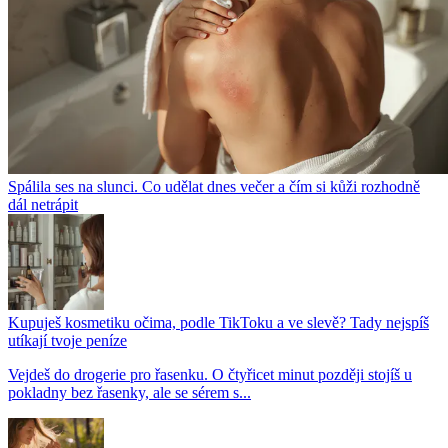
Spálila ses na slunci. Co udělat dnes večer a čím si kůži rozhodně
dál netrápit
Kupuješ kosmetiku očima, podle TikToku a ve slevě? Tady nejspíš
utíkají tvoje peníze
Vejdeš do drogerie pro řasenku. O čtyřicet minut později stojíš u
pokladny bez řasenky, ale se sérem s...