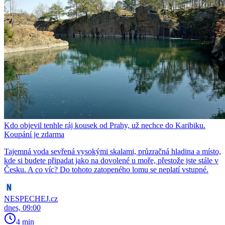
Kdo objevil tenhle ráj kousek od Prahy, už nechce do Karibiku.
Koupání je zdarma
Tajemná voda sevřená vysokými skalami, průzračná hladina a místo,
kde si budete připadat jako na dovolené u moře, přestože jste stále v
Česku. A co víc? Do tohoto zatopeného lomu se neplatí vstupné.
NESPECHEJ.cz
dnes, 09:00
4 min