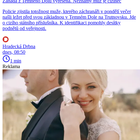
Záhada z Temného Dolu vyřešena. Neznámý muž je cizinec
Policie zjistila totožnost muže, kterého záchranáři v pondělí večer
našli ležet před svou základnou v Temném Dole na Trutnovsku. Jde
o cizího státního příslušníka. K identifikaci pomohly desítky
podnětů od veřejnosti.
Hradecká Drbna
dnes, 08:50
1 min
Reklama