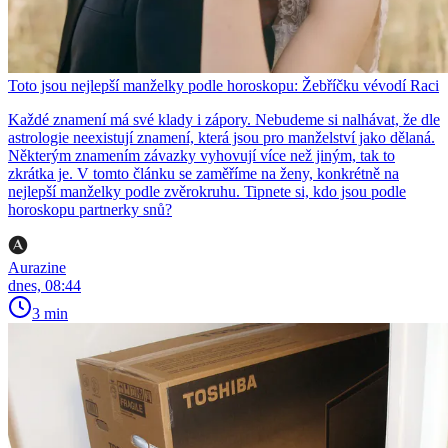
Toto jsou nejlepší manželky podle horoskopu: Žebříčku vévodí Raci
Každé znamení má své klady i zápory. Nebudeme si nalhávat, že dle
astrologie neexistují znamení, která jsou pro manželství jako dělaná.
Některým znamením závazky vyhovují více než jiným, tak to
zkrátka je. V tomto článku se zaměříme na ženy, konkrétně na
nejlepší manželky podle zvěrokruhu. Tipnete si, kdo jsou podle
horoskopu partnerky snů?
Aurazine
dnes, 08:44
3 min