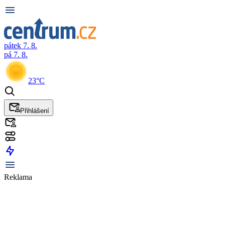
pátek 7. 8.
pá 7. 8.
23°C
Přihlášení
Reklama