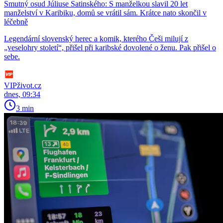
Smutný osud Júliuse Satinského: S manželkou slavil 20 let
manželství v Karibiku, domů se vrátil sám. Krátce nato skončil v
léčebně
Legendární slovenský herec a komik, kterého Češi milují z
„veselohry století“, přišel při karibské dovolené o ženu. Pak přišel o
sebe.
VIPživot.cz
dnes, 09:34
3 min