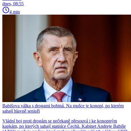
dnes, 08:55
4 min
Babišova válka s drogami bobtná. Na mušce je konopí, po kterém
sahají hlavně senioři
Vládní boj proti drogám se nečekaně přesouvá i ke konopným
kapkám, po kterých sahají statisíce Čechů. Kabinet Andreje Babiše