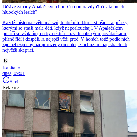
Děsivé záhady Apalačských hor: Co doopravdy číhá v tamních
hlubokých lesích?
Každé místo na světě má svůj tradiční folklór – strašidla a příšery,
kterými se straší malé děti, když neposlouchají. V Apalačském
pohoří se však tím, co by někteří nazvali babskými povídačkami,
přísně řídí i dospělí. A nejspíš vědí proč. V horách totiž podle nich
žije nebezpečný nadpřirozený predátor, z něhož tu mají strach i ti
největší skeptici.
Kapitalio
dnes, 09:01
5 min
Reklama