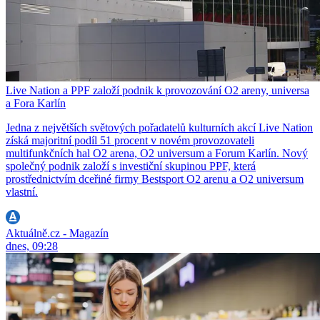
Live Nation a PPF založí podnik k provozování O2 areny, universa
a Fora Karlín
Jedna z největších světových pořadatelů kulturních akcí Live Nation
získá majoritní podíl 51 procent v novém provozovateli
multifunkčních hal O2 arena, O2 universum a Forum Karlín. Nový
společný podnik založí s investiční skupinou PPF, která
prostřednictvím dceřiné firmy Bestsport O2 arenu a O2 universum
vlastní.
Aktuálně.cz - Magazín
dnes, 09:28