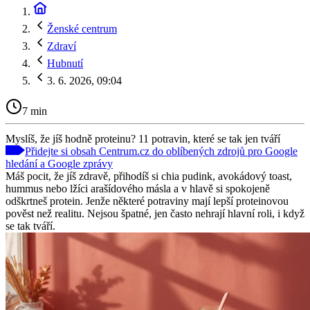
Ženské centrum
Zdraví
Hubnutí
3. 6. 2026, 09:04
7 min
Myslíš, že jíš hodně proteinu? 11 potravin, které se tak jen tváří
Přidejte si obsah Centrum.cz do oblíbených zdrojů pro Google
hledání a Google zprávy
Máš pocit, že jíš zdravě, přihodíš si chia pudink, avokádový toast,
hummus nebo lžíci arašídového másla a v hlavě si spokojeně
odškrtneš protein. Jenže některé potraviny mají lepší proteinovou
pověst než realitu. Nejsou špatné, jen často nehrají hlavní roli, i když
se tak tváří.