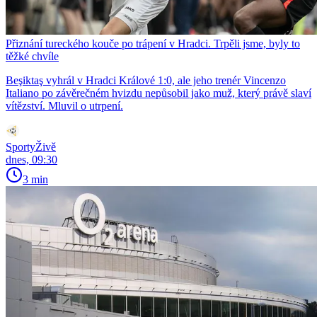
Přiznání tureckého kouče po trápení v Hradci. Trpěli jsme, byly to
těžké chvíle
Beşiktaş vyhrál v Hradci Králové 1:0, ale jeho trenér Vincenzo
Italiano po závěrečném hvizdu nepůsobil jako muž, který právě slaví
vítězství. Mluvil o utrpení.
SportyŽivě
dnes, 09:30
3 min