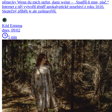
německy Wenn du mich siehst, dann weine – „Spatříš-li mne, plač.“
Internet z něj vytvořil téměř apokalyptické poselství z roku 1616.
Skutečný příběh je ale zajímavější.
Kód Enigma
dnes, 09:02
5 min