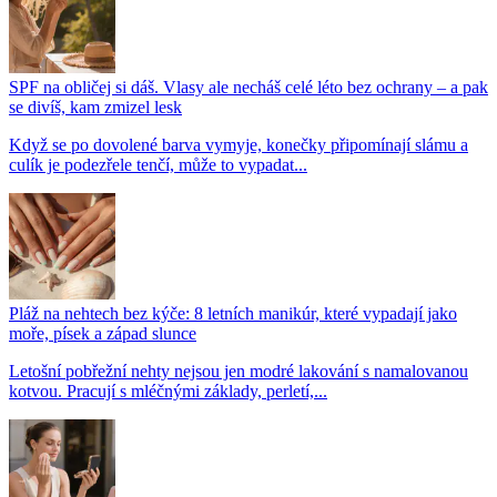
SPF na obličej si dáš. Vlasy ale necháš celé léto bez ochrany – a pak
se divíš, kam zmizel lesk
Když se po dovolené barva vymyje, konečky připomínají slámu a
culík je podezřele tenčí, může to vypadat...
Pláž na nehtech bez kýče: 8 letních manikúr, které vypadají jako
moře, písek a západ slunce
Letošní pobřežní nehty nejsou jen modré lakování s namalovanou
kotvou. Pracují s mléčnými základy, perletí,...