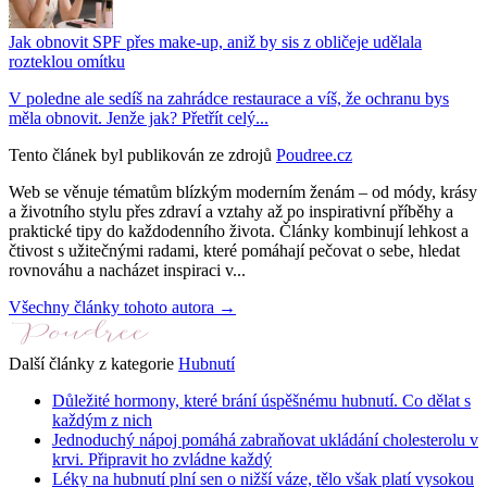
Jak obnovit SPF přes make-up, aniž by sis z obličeje udělala
rozteklou omítku
V poledne ale sedíš na zahrádce restaurace a víš, že ochranu bys
měla obnovit. Jenže jak? Přetřít celý...
Tento článek byl publikován ze zdrojů
Poudree.cz
Web se věnuje tématům blízkým moderním ženám – od módy, krásy
a životního stylu přes zdraví a vztahy až po inspirativní příběhy a
praktické tipy do každodenního života. Články kombinují lehkost a
čtivost s užitečnými radami, které pomáhají pečovat o sebe, hledat
rovnováhu a nacházet inspiraci v...
Všechny články tohoto autora →
Další články z kategorie
Hubnutí
Důležité hormony, které brání úspěšnému hubnutí. Co dělat s
každým z nich
Jednoduchý nápoj pomáhá zabraňovat ukládání cholesterolu v
krvi. Připravit ho zvládne každý
Léky na hubnutí plní sen o nižší váze, tělo však platí vysokou