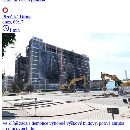
Plzeňská Drbna
dnes, 09:17
1 min
Ve Zlíně začala demolice vyhořelé výškové budovy, potrvá zhruba
25 pracovních dní