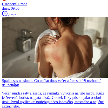
Hradecká Drbna
dnes, 09:05
2 min
Spálila ses na slunci. Co udělat dnes večer a čím si kůži rozhodně
dál netrápit
Večer sundáš šaty a zjistíš, že ramínka vytvořila na těle mapu. Kůže
je červená, horká, napjatá a každý dotek látky působí jako osobní
útok. První myšlenka: potřebuji něco ledového, mastného a nejlépe
zázračného.