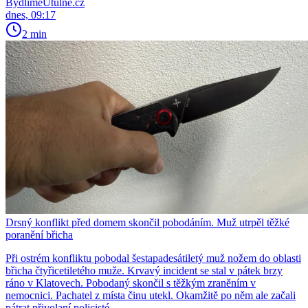
BydlímeÚtulně.cz
dnes, 09:17
2 min
Drsný konflikt před domem skončil pobodáním. Muž utrpěl těžké
poranění břicha
Při ostrém konfliktu pobodal šestapadesátiletý muž nožem do oblasti
břicha čtyřicetiletého muže. Krvavý incident se stal v pátek brzy
ráno v Klatovech. Pobodaný skončil s těžkým zraněním v
nemocnici. Pachatel z místa činu utekl. Okamžitě po něm ale začali
pátrat přivolaní policisté.