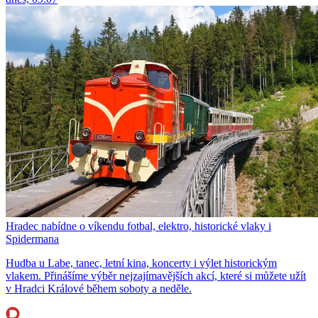
Hradec nabídne o víkendu fotbal, elektro, historické vlaky i
Spidermana
Hudba u Labe, tanec, letní kina, koncerty i výlet historickým
vlakem. Přinášíme výběr nejzajímavějších akcí, které si můžete užít
v Hradci Králové během soboty a neděle.