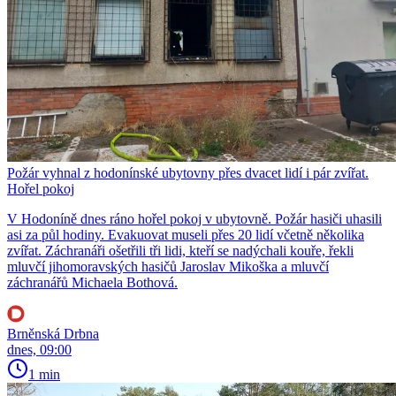
Požár vyhnal z hodonínské ubytovny přes dvacet lidí i pár zvířat.
Hořel pokoj
V Hodoníně dnes ráno hořel pokoj v ubytovně. Požár hasiči uhasili
asi za půl hodiny. Evakuovat museli přes 20 lidí včetně několika
zvířat. Záchranáři ošetřili tři lidi, kteří se nadýchali kouře, řekli
mluvčí jihomoravských hasičů Jaroslav Mikoška a mluvčí
záchranářů Michaela Bothová.
Brněnská Drbna
dnes, 09:00
1 min