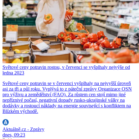
Světové ceny potravin rostou, v červenci se vyšplhaly nejvýše od
ledna 2023
Světové ceny potravin se v červenci vyšplhaly na nejvyšší úroveň
asi za tři a půl roku. Vyplývá to z páteční zprávy Organizace OSN
pro výživu a zemědělství (FAO). Za růstem cen stojí mimo jiné
nepříznivé počasí, negativní dopady rusko-ukrajinské války na
dodávky a rostoucí náklady na energie související s konfliktem na
Blízkém východě.
Aktuálně.cz - Zprávy
dnes, 09:23