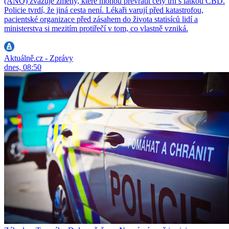
(ANO) zvažuje změny, které mohou převrátit celý trh s látkou CBD.
Policie tvrdí, že jiná cesta není. Lékaři varují před katastrofou,
pacientské organizace před zásahem do života statisíců lidí a
ministerstva si mezitím protiřečí v tom, co vlastně vzniká.
Aktuálně.cz - Zprávy
dnes, 08:50