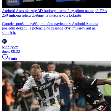
Android Auto ukazuje 3D budovy a semafory přímo na mapě. Přes
250 milionů řidičů dostane navigaci jako z kokpitu
Google spouští největší proměnu navigace v Android Auto za
poslední dekádu, a potenciálně zasáhne čtvrt miliardy aut na
silnicích.
Mobify.cz
dnes, 09:32
4 min