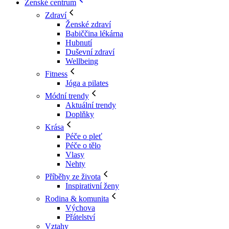
Ženské centrum
Zdraví
Ženské zdraví
Babiččina lékárna
Hubnutí
Duševní zdraví
Wellbeing
Fitness
Jóga a pilates
Módní trendy
Aktuální trendy
Doplňky
Krása
Péče o pleť
Péče o tělo
Vlasy
Nehty
Příběhy ze života
Inspirativní ženy
Rodina & komunita
Výchova
Přátelství
Vztahy