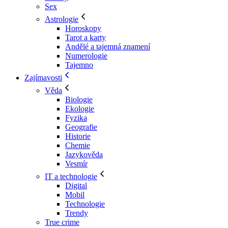
Sex
Astrologie
Horoskopy
Tarot a karty
Andělé a tajemná znamení
Numerologie
Tajemno
Zajímavosti
Věda
Biologie
Ekologie
Fyzika
Geografie
Historie
Chemie
Jazykověda
Vesmír
IT a technologie
Digital
Mobil
Technologie
Trendy
True crime