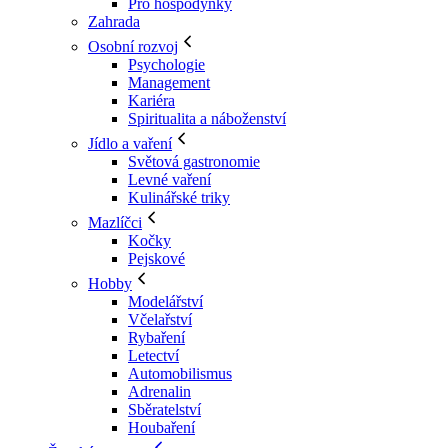
Pro hospodyňky
Zahrada
Osobní rozvoj
Psychologie
Management
Kariéra
Spiritualita a náboženství
Jídlo a vaření
Světová gastronomie
Levné vaření
Kulinářské triky
Mazlíčci
Kočky
Pejskové
Hobby
Modelářství
Včelařství
Rybaření
Letectví
Automobilismus
Adrenalin
Sběratelství
Houbaření