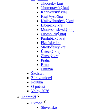
Jihočeský kraj
Jihomoravský kraj
Karlovarský kraj
Kraj Vysočina
Králověhradecký kraj
Liberecký kraj
Moravskoslezský kraj
Olomoucký kraj
Pardubický kraj
Plzeňský kraj
Středočeský kraj
Ústecký kraj
Zlínský kraj
Praha
Brno
Ostrava
Školství
Zdravotnictví
Politika
O počasí
Volby 2026
Zahraničí
Evropa
Slovensko