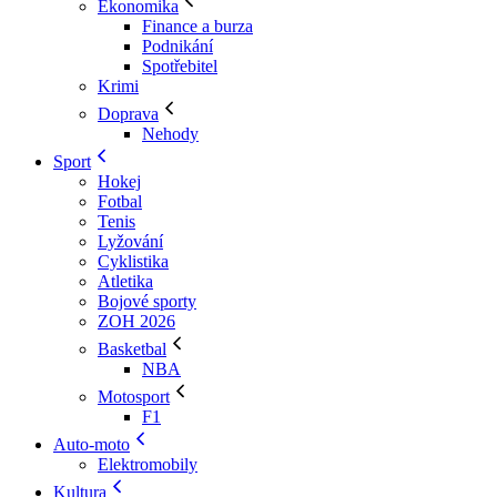
Ekonomika
Finance a burza
Podnikání
Spotřebitel
Krimi
Doprava
Nehody
Sport
Hokej
Fotbal
Tenis
Lyžování
Cyklistika
Atletika
Bojové sporty
ZOH 2026
Basketbal
NBA
Motosport
F1
Auto-moto
Elektromobily
Kultura