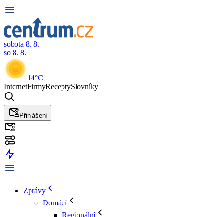
sobota 8. 8.
so 8. 8.
14°C
Internet
Firmy
Recepty
Slovníky
Přihlášení
Zprávy
Domácí
Regionální