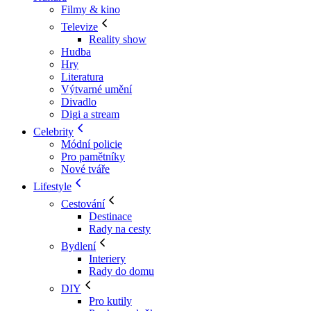
Filmy & kino
Televize
Reality show
Hudba
Hry
Literatura
Výtvarné umění
Divadlo
Digi a stream
Celebrity
Módní policie
Pro pamětníky
Nové tváře
Lifestyle
Cestování
Destinace
Rady na cesty
Bydlení
Interiery
Rady do domu
DIY
Pro kutily