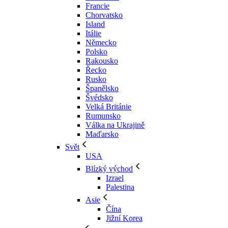
Francie
Chorvatsko
Island
Itálie
Německo
Polsko
Rakousko
Řecko
Rusko
Španělsko
Švédsko
Velká Británie
Rumunsko
Válka na Ukrajině
Maďarsko
Svět
USA
Blízký východ
Izrael
Palestina
Asie
Čína
Jižní Korea