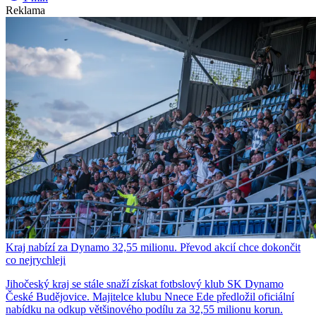
Reklama
Kraj nabízí za Dynamo 32,55 milionu. Převod akcií chce dokončit
co nejrychleji
Jihočeský kraj se stále snaží získat fotbslový klub SK Dynamo
České Budějovice. Majitelce klubu Nnece Ede předložil oficiální
nabídku na odkup většinového podílu za 32,55 milionu korun.