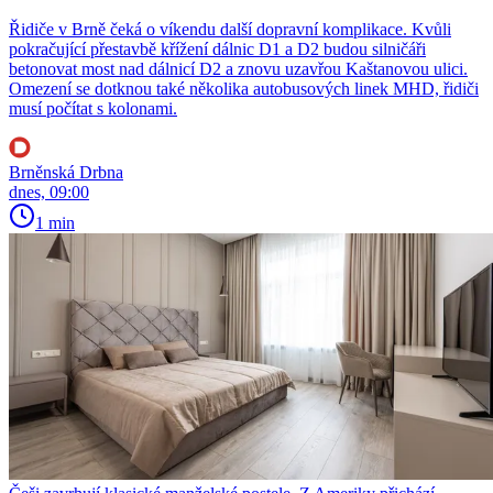
Řidiče v Brně čeká o víkendu další dopravní komplikace. Kvůli
pokračující přestavbě křížení dálnic D1 a D2 budou silničáři
betonovat most nad dálnicí D2 a znovu uzavřou Kaštanovou ulici.
Omezení se dotknou také několika autobusových linek MHD, řidiči
musí počítat s kolonami.
Brněnská Drbna
dnes, 09:00
1 min