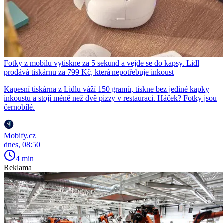
Fotky z mobilu vytiskne za 5 sekund a vejde se do kapsy. Lidl
prodává tiskárnu za 799 Kč, která nepotřebuje inkoust
Kapesní tiskárna z Lidlu váží 150 gramů, tiskne bez jediné kapky
inkoustu a stojí méně než dvě pizzy v restauraci. Háček? Fotky jsou
černobílé.
Mobify.cz
dnes, 08:50
4 min
Reklama