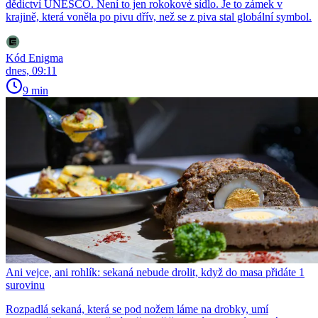
dědictví UNESCO. Není to jen rokokové sídlo. Je to zámek v
krajině, která voněla po pivu dřív, než se z piva stal globální symbol.
Kód Enigma
dnes, 09:11
9 min
Ani vejce, ani rohlík: sekaná nebude drolit, když do masa přidáte 1
surovinu
Rozpadlá sekaná, která se pod nožem láme na drobky, umí