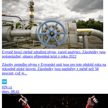
Evropě hrozí citelné zdražení plynu, varují analytici. Zásobníky jsou
poloprázdné, situace připomíná krizi z roku 2022
Zásoby zemního plynu v Evropské unii jsou pro toto období roku na
rekordně nízké úrovni. Zásobníky jsou naplněny z méně než 58
procent, což je...
HN.cz
dnes, 08:41