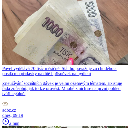
Pavel vydělává 70 tisíc měsíčně. Stát ho považuje za chudého a
posílá mu přídavky na dítě i příspěvek na bydlení
Zneužívání sociálních dávek je velmi ožehavým tématem. Existuje
řada způsobů, jak to lze provést. Mnohé z nich se na první pohled
tváří legálně.
adbz.cz
dnes, 09:19
2 min