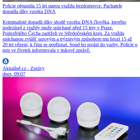
Policie objasnila 15 let starou vraždu bezdomovce. Pachatele
dopadla díky vzorku DNA
Kriminalisté dopadli díky shodě vzorku DNA člověka, kterého
podezírají z vraždy muže spáchané před 15 lety v Praze.
Podezřelého Čecha zadrželi ve Středočeském kraji. Za vraždu
spáchanou zvlášť surovým a trýznivým způsobem mu hrozí 15 až
20 let vězení, k činu se nepřiznal. Soud ho poslal do vazby. Policie o
tom ve čtvrtek informovala v tiskové zprávě.
Aktuálně.cz - Zprávy
dnes, 09:07