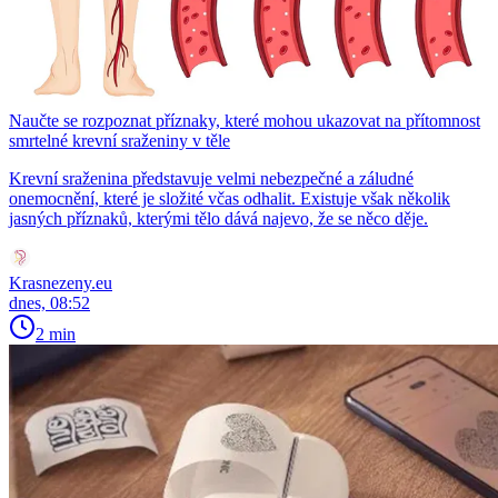
Naučte se rozpoznat příznaky, které mohou ukazovat na přítomnost
smrtelné krevní sraženiny v těle
Krevní sraženina představuje velmi nebezpečné a záludné
onemocnění, které je složité včas odhalit. Existuje však několik
jasných příznaků, kterými tělo dává najevo, že se něco děje.
Krasnezeny.eu
dnes, 08:52
2 min