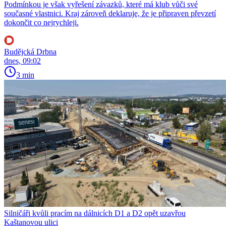
Podmínkou je však vyřešení závazků, které má klub vůči své
současné vlastnici. Kraj zároveň deklaruje, že je připraven převzetí
dokončit co nejrychleji.
Budějcká Drbna
dnes, 09:02
3 min
Silničáři kvůli pracím na dálnicích D1 a D2 opět uzavřou
Kaštanovou ulici