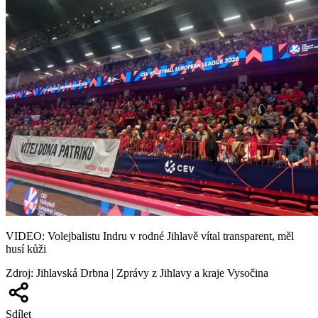
VIDEO: Volejbalistu Indru v rodné Jihlavě vítal transparent, měl
husí kůži
Zdroj
:
Jihlavská Drbna | Zprávy z Jihlavy a kraje Vysočina
Sdílet