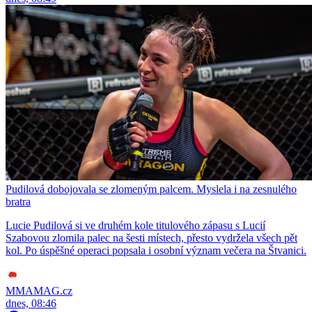
Pudilová dobojovala se zlomeným palcem. Myslela i na zesnulého
bratra
Lucie Pudilová si ve druhém kole titulového zápasu s Lucií
Szabovou zlomila palec na šesti místech, přesto vydržela všech pět
kol. Po úspěšné operaci popsala i osobní význam večera na Štvanici.
MMAMAG.cz
dnes, 08:46