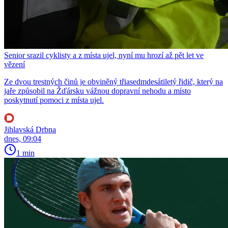
Senior srazil cyklisty a z místa ujel, nyní mu hrozí až pět let ve
vězení
Ze dvou trestných činů je obviněný třiasedmdesátiletý řidič, který na
jaře způsobil na Žďársku vážnou dopravní nehodu a místo
poskytnutí pomoci z místa ujel.
Jihlavská Drbna
dnes, 09:04
1 min