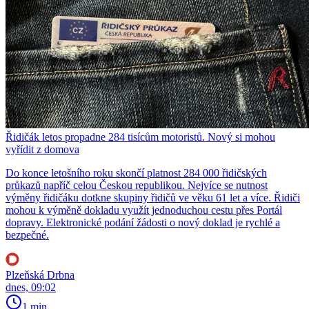
Řidičák letos propadne 284 tisícům motoristů. Nový si mohou
vyřídit z domova
Do konce letošního roku skončí platnost 284 000 řidičských
průkazů napříč celou Českou republikou. Nejvíce se nutnost
výměny řidičáku dotkne skupiny řidičů ve věku 61 let a více. Řidiči
mohou k výměně dokladu využít jednoduchou cestu přes Portál
dopravy. Elektronické podání žádosti o nový doklad je rychlé a
bezpečné.
Plzeňská Drbna
dnes, 09:02
1 min