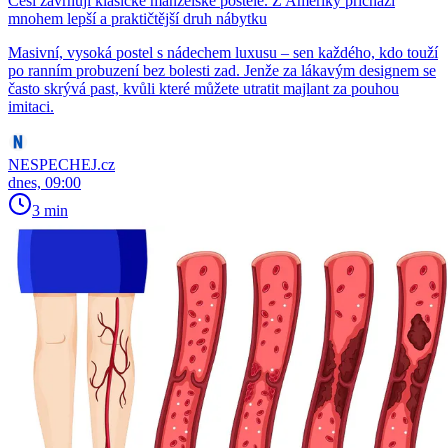
Češi zavrhují klasické manželské postele. Z Ameriky přichází
mnohem lepší a praktičtější druh nábytku
Masivní, vysoká postel s nádechem luxusu – sen každého, kdo touží
po ranním probuzení bez bolesti zad. Jenže za lákavým designem se
často skrývá past, kvůli které můžete utratit majlant za pouhou
imitaci.
NESPECHEJ.cz
dnes, 09:00
3 min