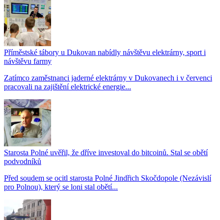
Příměstské tábory u Dukovan nabídly návštěvu elektrárny, sport i
návštěvu farmy
Zatímco zaměstnanci jaderné elektrárny v Dukovanech i v červenci
pracovali na zajištění elektrické energie...
Starosta Polné uvěřil, že dříve investoval do bitcoinů. Stal se obětí
podvodníků
Před soudem se ocitl starosta Polné Jindřich Skočdopole (Nezávislí
pro Polnou), který se loni stal obětí...