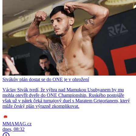
Sivákův plán dostat se do ONE je v ohrožení
Václav Sivák tvrdí, že výhra nad Mamukou Usubyanem by mu
mohla otevřít dveře do ONE Championship. Ruského postojáře
však už v pátek čeká turnajový duel s Maratem Grigorianem, který
může český plán výrazně zkomplikovat.
MMAMAG.cz
dnes, 08:32