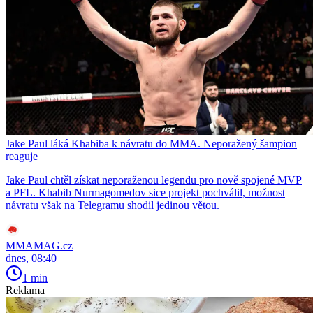
Jake Paul láká Khabiba k návratu do MMA. Neporažený šampion
reaguje
Jake Paul chtěl získat neporaženou legendu pro nově spojené MVP
a PFL. Khabib Nurmagomedov sice projekt pochválil, možnost
návratu však na Telegramu shodil jedinou větou.
MMAMAG.cz
dnes, 08:40
1 min
Reklama