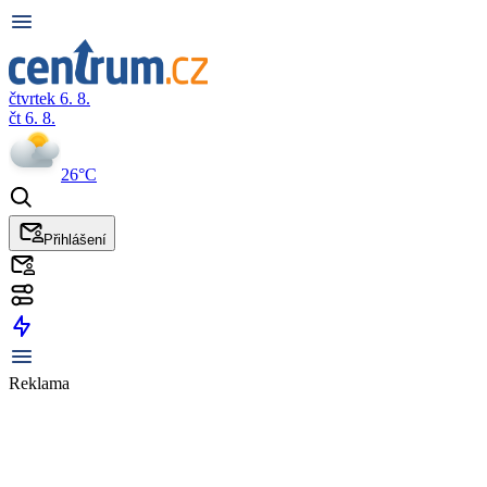
čtvrtek 6. 8.
čt 6. 8.
26°C
Přihlášení
Reklama