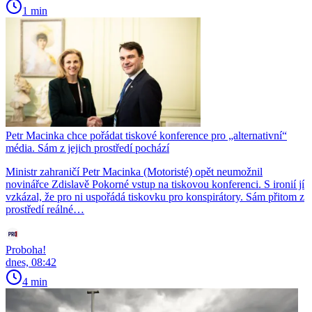
1 min
Petr Macinka chce pořádat tiskové konference pro „alternativní“
média. Sám z jejich prostředí pochází
Ministr zahraničí Petr Macinka (Motoristé) opět neumožnil
novinářce Zdislavě Pokorné vstup na tiskovou konferenci. S ironií jí
vzkázal, že pro ni uspořádá tiskovku pro konspirátory. Sám přitom z
prostředí reálné…
Proboha!
dnes, 08:42
4 min