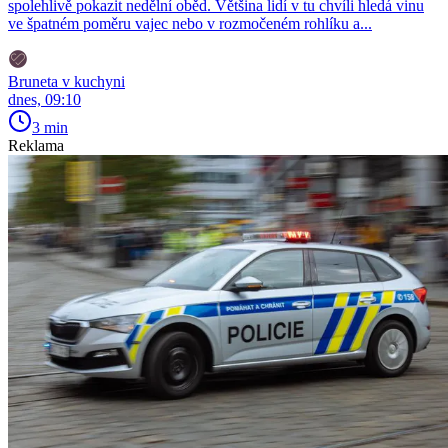
spolehlivě pokazit nedělní oběd. Většina lidí v tu chvíli hledá vinu
ve špatném poměru vajec nebo v rozmočeném rohlíku a...
Bruneta v kuchyni
dnes, 09:10
3 min
Reklama