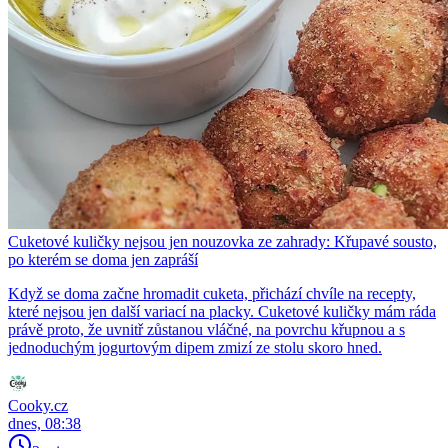
Cuketové kuličky nejsou jen nouzovka ze zahrady: Křupavé sousto,
po kterém se doma jen zapráší
Když se doma začne hromadit cuketa, přichází chvíle na recepty,
které nejsou jen další variací na placky. Cuketové kuličky mám ráda
právě proto, že uvnitř zůstanou vláčné, na povrchu křupnou a s
jednoduchým jogurtovým dipem zmizí ze stolu skoro hned.
Cooky.cz
dnes, 08:38