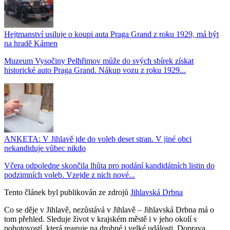
Hejtmanství usiluje o koupi auta Praga Grand z roku 1929, má být
na hradě Kámen
Muzeum Vysočiny Pelhřimov může do svých sbírek získat
historické auto Praga Grand. Nákup vozu z roku 1929...
ANKETA: V Jihlavě jde do voleb deset stran. V jiné obci
nekandiduje vůbec nikdo
Včera odpoledne skončila lhůta pro podání kandidátních listin do
podzimních voleb. Vzejde z nich nové...
Tento článek byl publikován ze zdrojů
Jihlavská Drbna
Co se děje v Jihlavě, nezůstává v Jihlavě – Jihlavská Drbna má o
tom přehled. Sleduje život v krajském městě i v jeho okolí s
pohotovostí, která reaguje na drobné i velké události. Doprava,