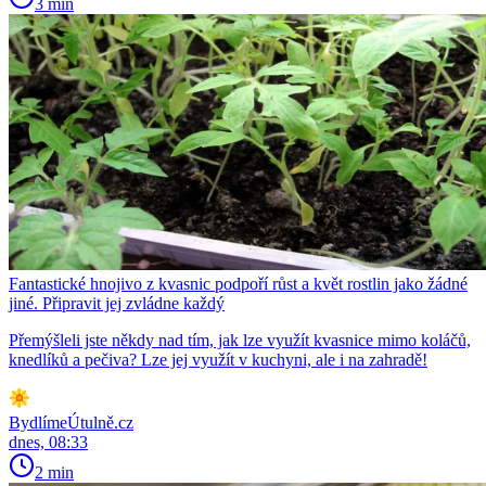
3 min
Fantastické hnojivo z kvasnic podpoří růst a květ rostlin jako žádné
jiné. Připravit jej zvládne každý
Přemýšleli jste někdy nad tím, jak lze využít kvasnice mimo koláčů,
knedlíků a pečiva? Lze jej využít v kuchyni, ale i na zahradě!
BydlímeÚtulně.cz
dnes, 08:33
2 min