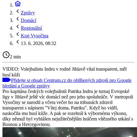
Zprávy
Domácí
Regionální
Kraj Vysočina
13. 6. 2026, 08:32
2 min
VIDEO: Volejbalistu Indru v rodné Jihlavě vítal transparent, měl
husí kůži
Přidejte si obsah Centrum.cz do oblíbených zdrojů pro Google
hledání a Google zprávy
Pro kapitána českých volejbalistů Patrika Indru je turnaj Evropské
ligy v Jihlavě ještě víc domácí než pro jeho spoluhráče. V metropoli
Vysočiny se narodil a včera večer ho na tribunách zdravil
transparent s nápisem "Vítej doma, Patriku". Když ho viděl,
naskočila mu husí kůže. A pak se rozehrál k výbornému výkonu,
díky němuž byl vyhlášen nejužitečnějším hráčem vítězného utkání s
Bosnou a Hercegovinou.