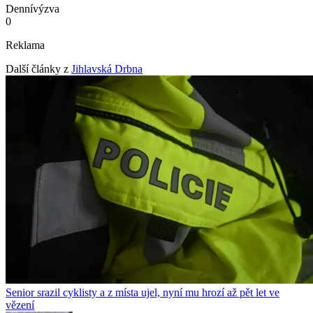
Denní
výzva
0
Reklama
Další články z
Jihlavská Drbna
Senior srazil cyklisty a z místa ujel, nyní mu hrozí až pět let ve
vězení