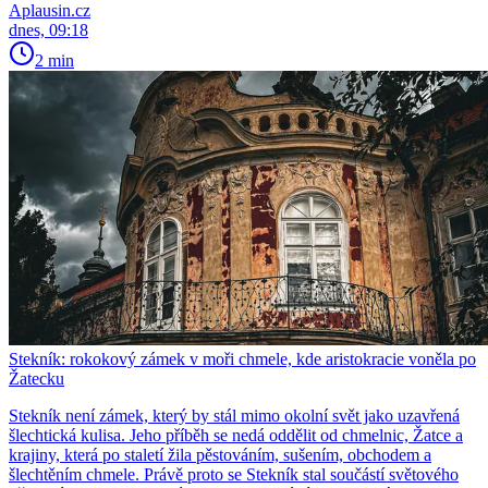
Aplausin.cz
dnes, 09:18
2 min
Stekník: rokokový zámek v moři chmele, kde aristokracie voněla po
Žatecku
Stekník není zámek, který by stál mimo okolní svět jako uzavřená
šlechtická kulisa. Jeho příběh se nedá oddělit od chmelnic, Žatce a
krajiny, která po staletí žila pěstováním, sušením, obchodem a
šlechtěním chmele. Právě proto se Stekník stal součástí světového