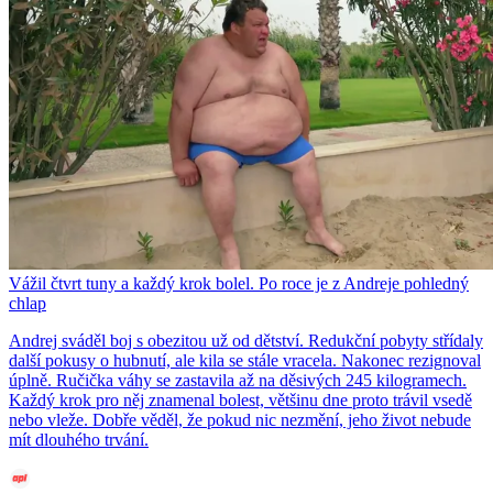
Vážil čtvrt tuny a každý krok bolel. Po roce je z Andreje pohledný
chlap
Andrej sváděl boj s obezitou už od dětství. Redukční pobyty střídaly
další pokusy o hubnutí, ale kila se stále vracela. Nakonec rezignoval
úplně. Ručička váhy se zastavila až na děsivých 245 kilogramech.
Každý krok pro něj znamenal bolest, většinu dne proto trávil vsedě
nebo vleže. Dobře věděl, že pokud nic nezmění, jeho život nebude
mít dlouhého trvání.