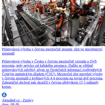
Průmyslová výroba v červnu meziročně stoupla, růst ve stavebnictví
zpomalil
Průmyslová výroba v Česku v červnu meziročně vzrostla o čtyři
procenta, tedy nejvíce od loňského prosince. Dařilo se většině
průmyslových odvětví, plyne ze čtvrtečních informací zveřejněných
Českým statistickým úřadem (ČSÚ). Meziroční růst stavební výroby
v červnu zpomalil z květnových 4,4 procenta na rovná dvě procenta.
Zahraniční obchod pak skončil v červnu přebytkem 15,5 miliardy
korun.
Aktuálně.cz - Zprávy
dnes, 08:49