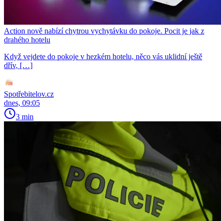
Action nově nabízí chytrou vychytávku do pokoje. Pocit je jak z
drahého hotelu
Když vejdete do pokoje v hezkém hotelu, něco vás uklidní ještě
dřív, […]
Spotřebitelov.cz
dnes, 09:05
3 min