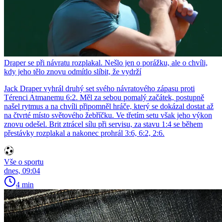
Draper se při návratu rozplakal. Nešlo jen o porážku, ale o chvíli,
kdy jeho tělo znovu odmítlo slíbit, že vydrží
Jack Draper vyhrál druhý set svého návratového zápasu proti
Térenci Atmanemu 6:2. Měl za sebou pomalý začátek, postupně
našel rytmus a na chvíli připomněl hráče, který se dokázal dostat až
na čtvrté místo světového žebříčku. Ve třetím setu však jeho výkon
znovu odešel. Brit ztrácel sílu při servisu, za stavu 1:4 se během
přestávky rozplakal a nakonec prohrál 3:6, 6:2, 2:6.
Vše o sportu
dnes, 09:04
4 min