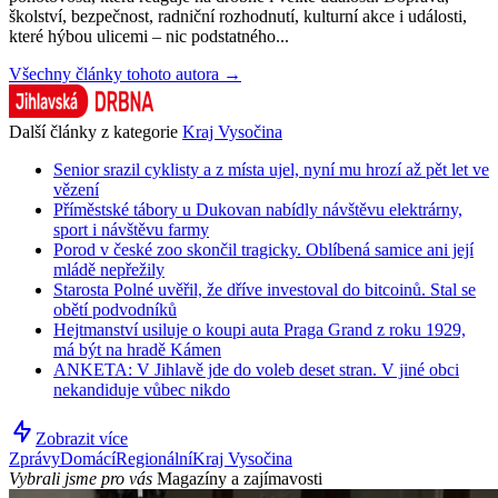
školství, bezpečnost, radniční rozhodnutí, kulturní akce i události,
které hýbou ulicemi – nic podstatného...
Všechny články tohoto autora →
Další články z kategorie
Kraj Vysočina
Senior srazil cyklisty a z místa ujel, nyní mu hrozí až pět let ve
vězení
Příměstské tábory u Dukovan nabídly návštěvu elektrárny,
sport i návštěvu farmy
Porod v české zoo skončil tragicky. Oblíbená samice ani její
mládě nepřežily
Starosta Polné uvěřil, že dříve investoval do bitcoinů. Stal se
obětí podvodníků
Hejtmanství usiluje o koupi auta Praga Grand z roku 1929,
má být na hradě Kámen
ANKETA: V Jihlavě jde do voleb deset stran. V jiné obci
nekandiduje vůbec nikdo
Zobrazit více
Zprávy
Domácí
Regionální
Kraj Vysočina
Vybrali jsme pro vás
Magazíny a zajímavosti