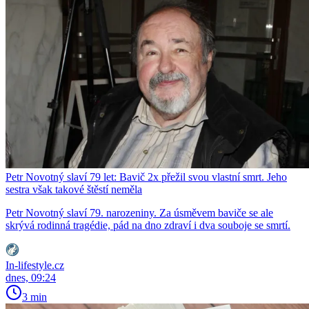
Petr Novotný slaví 79 let: Bavič 2x přežil svou vlastní smrt. Jeho
sestra však takové štěstí neměla
Petr Novotný slaví 79. narozeniny. Za úsměvem baviče se ale
skrývá rodinná tragédie, pád na dno zdraví i dva souboje se smrtí.
In-lifestyle.cz
dnes, 09:24
3 min