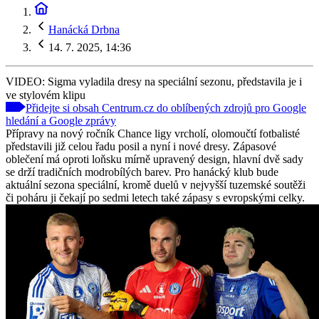
Hanácká Drbna
14. 7. 2025, 14:36
VIDEO: Sigma vyladila dresy na speciální sezonu, představila je i
ve stylovém klipu
Přidejte si obsah Centrum.cz do oblíbených zdrojů pro Google
hledání a Google zprávy
Přípravy na nový ročník Chance ligy vrcholí, olomoučtí fotbalisté
představili již celou řadu posil a nyní i nové dresy. Zápasové
oblečení má oproti loňsku mírně upravený design, hlavní dvě sady
se drží tradičních modrobílých barev. Pro hanácký klub bude
aktuální sezona speciální, kromě duelů v nejvyšší tuzemské soutěži
či poháru ji čekají po sedmi letech také zápasy s evropskými celky.