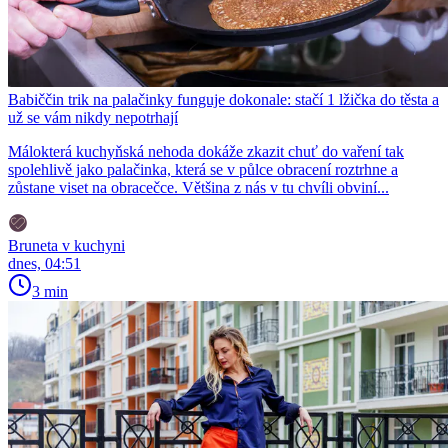
Babiččin trik na palačinky funguje dokonale: stačí 1 lžička do těsta a
už se vám nikdy nepotrhají
Málokterá kuchyňská nehoda dokáže zkazit chuť do vaření tak
spolehlivě jako palačinka, která se v půlce obracení roztrhne a
zůstane viset na obracečce. Většina z nás v tu chvíli obviní...
Bruneta v kuchyni
dnes, 04:51
3 min