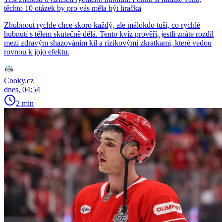
těchto 10 otázek by pro vás měla být hračka
Zhubnout rychle chce skoro každý, ale málokdo tuší, co rychlé
hubnutí s tělem skutečně dělá. Tento kvíz prověří, jestli znáte rozdíl
mezi zdravým shazováním kil a rizikovými zkratkami, které vedou
rovnou k jojo efektu.
Cooky.cz
dnes, 04:54
2 min