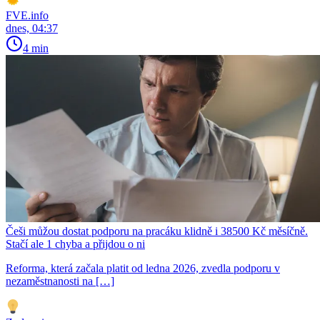
FVE.info
dnes, 04:37
4 min
Češi můžou dostat podporu na pracáku klidně i 38500 Kč měsíčně.
Stačí ale 1 chyba a přijdou o ni
Reforma, která začala platit od ledna 2026, zvedla podporu v
nezaměstnanosti na […]