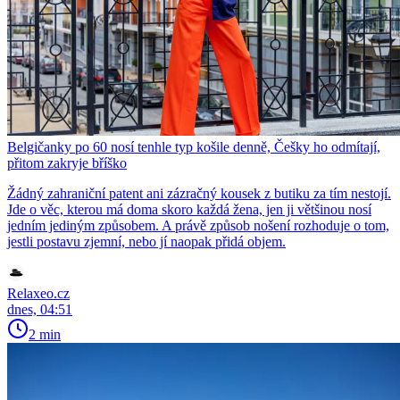
Belgičanky po 60 nosí tenhle typ košile denně, Češky ho odmítají,
přitom zakryje bříško
Žádný zahraniční patent ani zázračný kousek z butiku za tím nestojí.
Jde o věc, kterou má doma skoro každá žena, jen ji většinou nosí
jedním jediným způsobem. A právě způsob nošení rozhoduje o tom,
jestli postavu zjemní, nebo jí naopak přidá objem.
Relaxeo.cz
dnes, 04:51
2 min