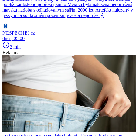
poblíž karibského pobřeží jižního Mexika byla nalezena neporušená
mayská nádoba s odhadovaným stářím 2000 let. Artefakt nalezený v
jeskyni na soukromém pozemku je zcela neporušený.
NESPECHEJ.cz
dnes, 05:00
2 min
Reklama
Test znalostí o rizicích rychlého hubnutí: Pokud si hlídáte váhu,