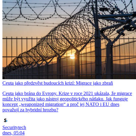
Ceuta jako předzvěst budoucích krizí: Migrace jako zbraň
Ceuta jako brána do Evropy. Krize v roce 2021 ukázala, že migrace
může být využita jako nástroj geopolitického nátlaku. Jak funguje
koncept „weaponized migration“ a proč jej NATO i EU dnes
považují za hybridní hrozbu?
Securitytech
dnes, 05:04