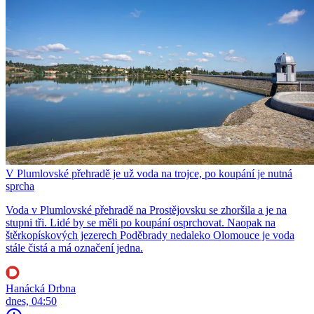
V Plumlovské přehradě je už voda na trojce, po koupání je nutná
sprcha
Voda v Plumlovské přehradě na Prostějovsku se zhoršila a je na
stupni tři. Lidé by se měli po koupání osprchovat. Naopak na
štěrkopískových jezerech Poděbrady nedaleko Olomouce je voda
stále čistá a má označení jedna.
Hanácká Drbna
dnes, 04:50