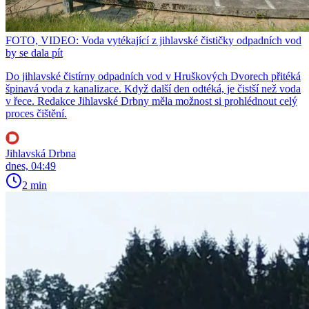
FOTO, VIDEO: Voda vytékající z jihlavské čističky odpadních vod
by se dala pít
Do jihlavské čistírny odpadních vod v Hruškových Dvorech přitéká
špinavá voda z kanalizace. Když další den odtéká, je čistší než voda
v řece. Redakce Jihlavské Drbny měla možnost si prohlédnout celý
proces čištění.
Jihlavská Drbna
dnes, 04:49
2 min