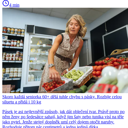
4 min
Skoro každá seniorka 60+ dělá tuhle chybu s pásky. Rozbije celou
siluetu a přidá i 10 kg
Pásek je asi nejlevnější způsob, jak dát oblečení tvar. Právě proto po
něm ženy po šedesátce sahají, když jim šaty nebo tunika visí na těle
jako pytel. Jenže stejný doplněk umí celý dojem otočit naruby.
Rozhoduje přitom pár centimetrů a jedna jediná dírka.