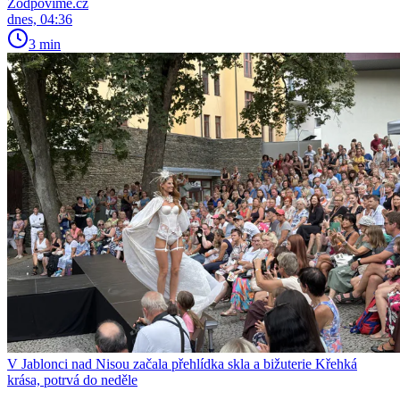
Zodpovime.cz
dnes, 04:36
3 min
V Jablonci nad Nisou začala přehlídka skla a bižuterie Křehká
krása, potrvá do neděle