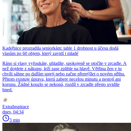
Kadeřnice prozradila seniorkám: tahle 1 drobnost u účesu dodá
vlasům po 60 objem, který zavidí i mladé
Ráno si vlasy vyfoukáte, uhladíte, spokojeně se otočíte v zrcadle. A
než dojdete z nákupu, leží zase zplihle na hlavě. Většina žen v tu
chvíli sáhne po dalším spreji nebo začne přemýšlet o novém střihu.
Přitom existuje úprava, která zabere necelou minutu a nestojí ani
korunu. Žádné kouzlo se nekoná, rozdíl v zrcadle přesto uvidíte
hned.
ExtraInspirace
dnes, 04:34
3 min