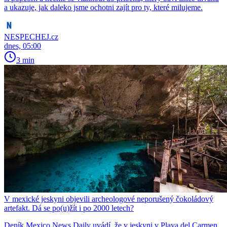
a ukazuje, jak daleko jsme ochotni zajít pro ty, které milujeme.
NESPECHEJ.cz
dnes, 05:00
3 min
V mexické jeskyni objevili archeologové neporušený čokoládový
artefakt. Dá se po(u)žít i po 2000 letech?
Deník Mexico News Daily uvádí, že v jeskyni v Playa del Carmen