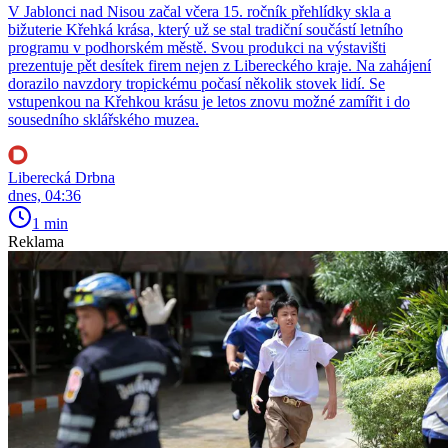
V Jablonci nad Nisou začal včera 15. ročník přehlídky skla a
bižuterie Křehká krása, který už se stal tradiční součástí letního
programu v podhorském městě. Svou produkci na výstavišti
prezentuje pět desítek firem nejen z Libereckého kraje. Na zahájení
dorazilo navzdory tropickému počasí několik stovek lidí. Se
vstupenkou na Křehkou krásu je letos znovu možné zamířit i do
sousedního sklářského muzea.
Liberecká Drbna
dnes, 04:36
1 min
Reklama