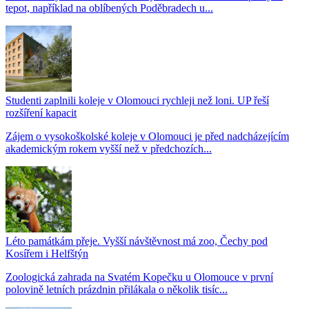
tepot, například na oblíbených Poděbradech u...
Studenti zaplnili koleje v Olomouci rychleji než loni. UP řeší
rozšíření kapacit
Zájem o vysokoškolské koleje v Olomouci je před nadcházejícím
akademickým rokem vyšší než v předchozích...
Léto památkám přeje. Vyšší návštěvnost má zoo, Čechy pod
Kosířem i Helfštýn
Zoologická zahrada na Svatém Kopečku u Olomouce v první
polovině letních prázdnin přilákala o několik tisíc...