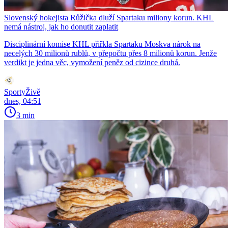
Slovenský hokejista Růžička dluží Spartaku miliony korun. KHL
nemá nástroj, jak ho donutit zaplatit
Disciplinární komise KHL přiřkla Spartaku Moskva nárok na
necelých 30 milionů rublů, v přepočtu přes 8 milionů korun. Jenže
verdikt je jedna věc, vymožení peněz od cizince druhá.
SportyŽivě
dnes, 04:51
3 min