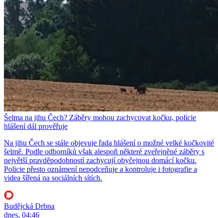
Šelma na jihu Čech? Záběry mohou zachycovat kočku, policie
hlášení dál prověřuje
Na jihu Čech se stále objevuje řada hlášení o možné velké kočkovité
šelmě. Podle odborníků však alespoň některé zveřejněné záběry s
největší pravděpodobností zachycují obyčejnou domácí kočku.
Policie přesto oznámení nepodceňuje a kontroluje i fotografie a
videa šířená na sociálních sítích.
Budějcká Drbna
dnes, 04:46