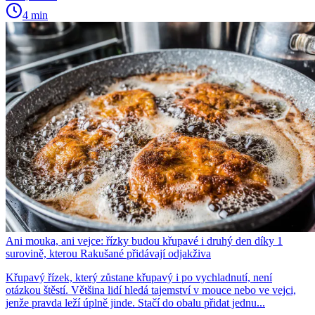
4 min
Ani mouka, ani vejce: řízky budou křupavé i druhý den díky 1
surovině, kterou Rakušané přidávají odjakživa
Křupavý řízek, který zůstane křupavý i po vychladnutí, není
otázkou štěstí. Většina lidí hledá tajemství v mouce nebo ve vejci,
jenže pravda leží úplně jinde. Stačí do obalu přidat jednu...