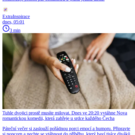
ExtraInspirace
dnes, 05:01
3 min
Tuhle dvojici prostě musíte milovat. Dnes ve 20:20 vytáhne Nova
romantickou komedii, která zahřeje u srdce každého Čecha
Páteční večer si zaslouží pořádnou porci emocí a humoru. Připravte
si popcorn a nechte se vtáhnout do příběhu, který baví tisíce diváků