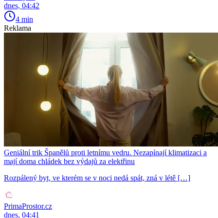
dnes, 04:42
4 min
Reklama
Geniální trik Španělů proti letnímu vedru. Nezapínají klimatizaci a
mají doma chládek bez výdajů za elektřinu
Rozpálený byt, ve kterém se v noci nedá spát, zná v létě […]
PrimaProstor.cz
dnes, 04:41