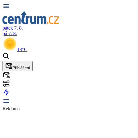
pátek 7. 8.
pá 7. 8.
19°C
Přihlášení
Reklama