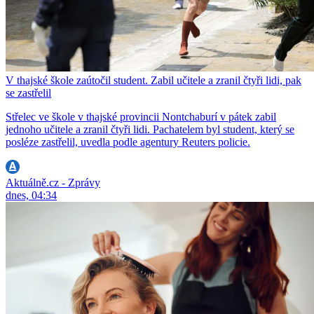
V thajské škole zaútočil student. Zabil učitele a zranil čtyři lidi, pak
se zastřelil
Střelec ve škole v thajské provincii Nontchaburí v pátek zabil
jednoho učitele a zranil čtyři lidi. Pachatelem byl student, který se
posléze zastřelil, uvedla podle agentury Reuters policie.
Aktuálně.cz - Zprávy
dnes, 04:34