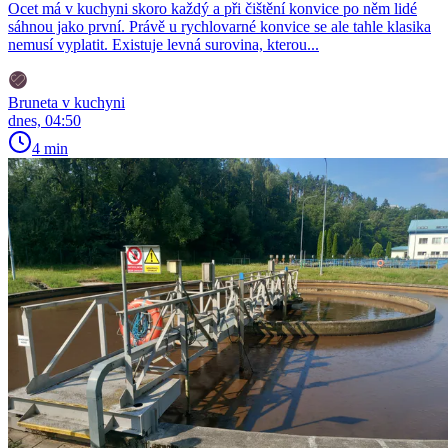
Ocet má v kuchyni skoro každý a při čištění konvice po něm lidé
sáhnou jako první. Právě u rychlovarné konvice se ale tahle klasika
nemusí vyplatit. Existuje levná surovina, kterou...
Bruneta v kuchyni
dnes, 04:50
4 min