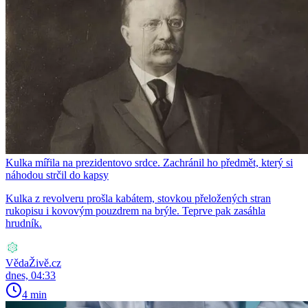
Kulka mířila na prezidentovo srdce. Zachránil ho předmět, který si
náhodou strčil do kapsy
Kulka z revolveru prošla kabátem, stovkou přeložených stran
rukopisu i kovovým pouzdrem na brýle. Teprve pak zasáhla
hrudník.
VědaŽivě.cz
dnes, 04:33
4 min