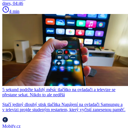
dnes, 04:46
4 min
5 sekund podržte každý měsíc tlačítko na ovladači a televize se
přestane sekat. Nikdo to ale nedělá
Stačí jediný dlouhý stisk tlačítka Napájení na ovladači Samsungu a
v televizi projde studeným restartem, který vyčistí zanesenou paměť.
Mobify.cz