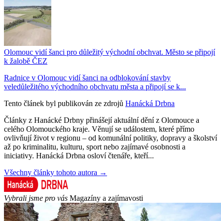
Olomouc vidí šanci pro důležitý východní obchvat. Město se připojí
k žalobě ČEZ
Radnice v Olomouc vidí šanci na odblokování stavby
veledůležitého východního obchvatu města a připojí se k...
Tento článek byl publikován ze zdrojů
Hanácká Drbna
Články z Hanácké Drbny přinášejí aktuální dění z Olomouce a
celého Olomouckého kraje. Věnují se událostem, které přímo
ovlivňují život v regionu – od komunální politiky, dopravy a školství
až po kriminalitu, kulturu, sport nebo zajímavé osobnosti a
iniciativy. Hanácká Drbna osloví čtenáře, kteří...
Všechny články tohoto autora →
Vybrali jsme pro vás
Magazíny a zajímavosti