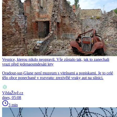
Vesnice, kterou nikdo neopravil. Vše zůstalo tak, jak to zanechali
vrazi před jedenaosmdesáti lety
Oradour-sur-Glane není muzeum s vitrínami a popiskami. Je to celé
tělo obce ponechané v rozvratu: zrezivělé vraky aut na silnici.
VědaŽivě.cz
dnes, 05:08
3 min