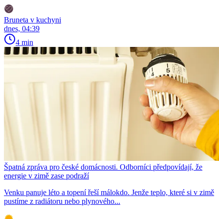
Bruneta v kuchyni
dnes, 04:39
4 min
Špatná zpráva pro české domácnosti. Odborníci předpovídají, že
energie v zimě zase podraží
Venku panuje léto a topení řeší málokdo. Jenže teplo, které si v zimě
pustíme z radiátoru nebo plynového...