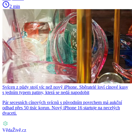
2 min
Svícen z půdy stojí víc než nový iPhone. Sběratelé loví cínové kusy
s jedním typem patiny, která se nedá napodobit
Pár secesních cínových svícnů s původním povrchem má aukční
odhad přes 50 tisíc korun. Nový iPhone 16 startuje na necelých
dvaceti.
VědaŽivě.cz