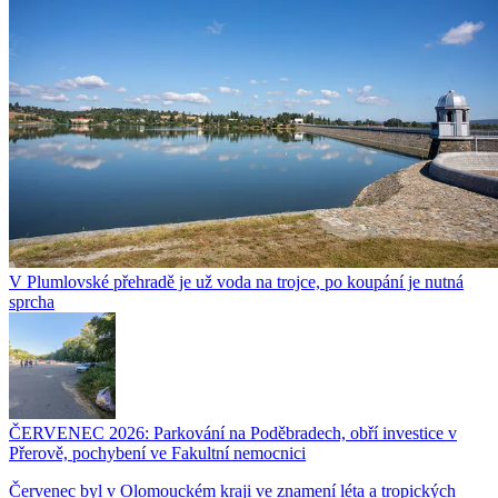
V Plumlovské přehradě je už voda na trojce, po koupání je nutná
sprcha
ČERVENEC 2026: Parkování na Poděbradech, obří investice v
Přerově, pochybení ve Fakultní nemocnici
Červenec byl v Olomouckém kraji ve znamení léta a tropických