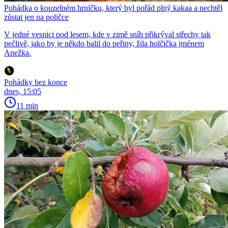
Pohádka o kouzelném hrníčku, který byl pořád plný kakaa a nechtěl
zůstat jen na poličce
V jedné vesnici pod lesem, kde v zimě sníh přikrýval střechy tak
pečlivě, jako by je někdo balil do peřiny, žila holčička jménem
Anežka.
Pohádky bez konce
dnes, 15:05
11 min