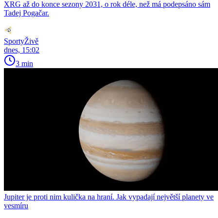
XRG až do konce sezony 2031, o rok déle, než má podepsáno sám
Tadej Pogačar.
SportyŽivě
dnes, 15:02
3 min
Jupiter je proti nim kulička na hraní. Jak vypadají největší planety ve
vesmíru