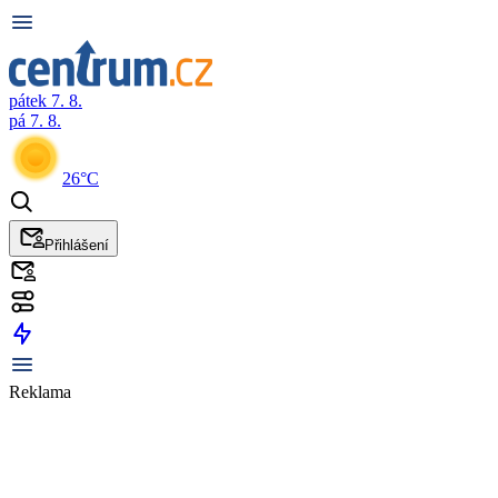
pátek 7. 8.
pá 7. 8.
26°C
Přihlášení
Reklama