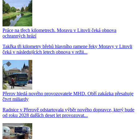
Práce na třech kilometrech. Moravu v Litovli čeká obnova
ochranných hrází
Takřka tři kilometry břehů hlavního ramene řeky Moravy v Litovli
čeká v následujících letech obnova v režii...
Přerov hledá nového provozovatele MHD. Obří zakázka přesahuje
čtvrt miliardy
Radnice v Přerově odstartovala výběr nového dopravce, který bude
od roku 2028 dalších deset let provozovat...