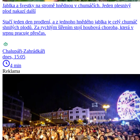
Jablka a švestky na stromě hnědnou v chumáčích. Jeden plesnivý
plod nakazí další
Stačí jeden den prodlení, a z jednoho hnědého jablka je celý chumáč
shnilých plodů. Za rychlým šířením stojí houbová choroba, která v
srpnu pracuje přesčas.
Chalupáři-Zahrádkáři
dnes, 15:05
4 min
Reklama