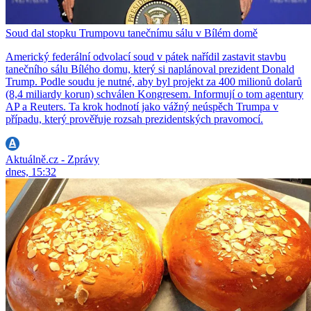
Soud dal stopku Trumpovu tanečnímu sálu v Bílém domě
Americký federální odvolací soud v pátek nařídil zastavit stavbu
tanečního sálu Bílého domu, který si naplánoval prezident Donald
Trump. Podle soudu je nutné, aby byl projekt za 400 milionů dolarů
(8,4 miliardy korun) schválen Kongresem. Informují o tom agentury
AP a Reuters. Ta krok hodnotí jako vážný neúspěch Trumpa v
případu, který prověřuje rozsah prezidentských pravomocí.
Aktuálně.cz - Zprávy
dnes, 15:32