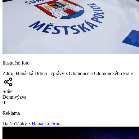
Ilustrační foto
Zdroj
:
Hanácká Drbna - zprávy z Olomouce a Olomouckého kraje
Sdílet
Denní
výzva
0
Reklama
Další články z
Hanácká Drbna