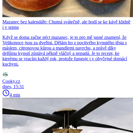
Mazanec bez kalendáře: Chutná svátečně, ale hodí se ke kávě klidně
i v srpnu
Když se doma začne péct mazanec, je to pro mě jasné znamení, že
Velikonoce jsou za dveřmi. Dělám ho z poctivého kynutého těsta s
máslem, citronovou kůrou a mandlemi navrchu, a právě díky
delšímu kynutí zůstává pěkně vláčný a nepadá. Je to recept, ke
kterému se vracím každý rok, protože funguje i v obyčejné domácí
kuchyni.
Cooky.cz
dnes, 15:31
4 min