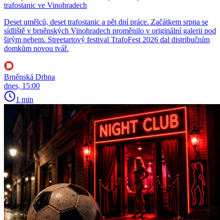
trafostanic ve Vinohradech
Deset umělců, deset trafostanic a pět dní práce. Začátkem srpna se
sídliště v brněnských Vinohradech proměnilo v originální galerii pod
širým nebem. Streetartový festival TrafoFest 2026 dal distribučním
domkům novou tvář.
Brněnská Drbna
dnes, 15:00
1 min