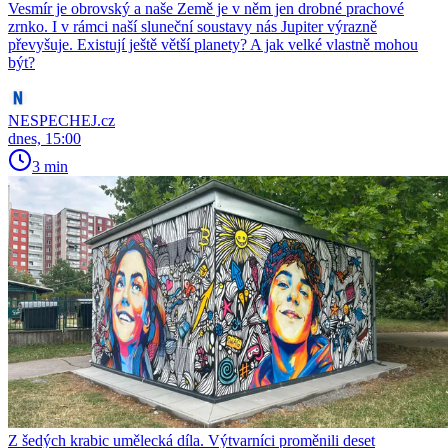
Vesmír je obrovský a naše Země je v něm jen drobné prachové
zrnko. I v rámci naší sluneční soustavy nás Jupiter výrazně
převyšuje. Existují ještě větší planety? A jak velké vlastně mohou
být?
NESPECHEJ.cz
dnes, 15:00
3 min
Z šedých krabic umělecká díla. Výtvarníci proměnili deset