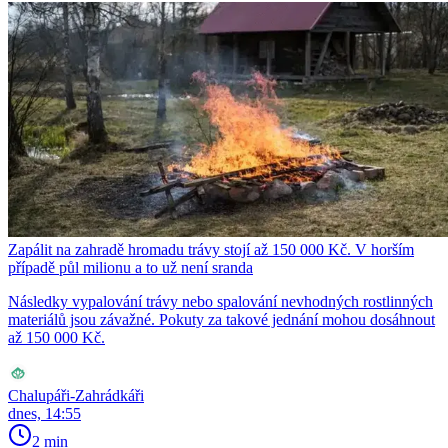
Zapálit na zahradě hromadu trávy stojí až 150 000 Kč. V horším
případě půl milionu a to už není sranda
Následky vypalování trávy nebo spalování nevhodných rostlinných
materiálů jsou závažné. Pokuty za takové jednání mohou dosáhnout
až 150 000 Kč.
Chalupáři-Zahrádkáři
dnes, 14:55
2 min