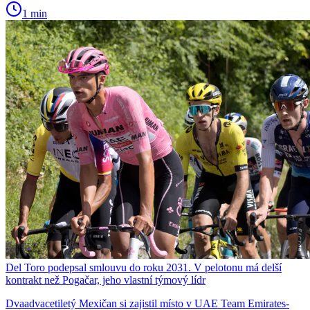
1 min
Del Toro podepsal smlouvu do roku 2031. V pelotonu má delší
kontrakt než Pogačar, jeho vlastní týmový lídr
Dvaadvacetiletý Mexičan si zajistil místo v UAE Team Emirates-