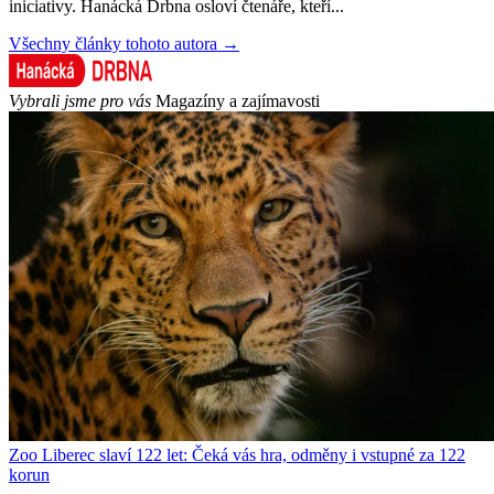
iniciativy. Hanácká Drbna osloví čtenáře, kteří...
Všechny články tohoto autora →
Vybrali jsme pro vás
Magazíny a zajímavosti
Zoo Liberec slaví 122 let: Čeká vás hra, odměny i vstupné za 122
korun