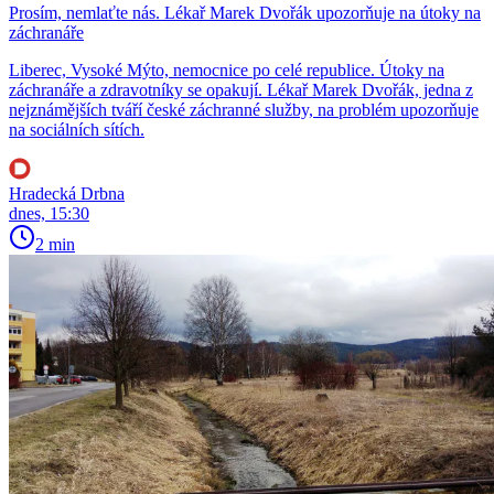
Prosím, nemlaťte nás. Lékař Marek Dvořák upozorňuje na útoky na
záchranáře
Liberec, Vysoké Mýto, nemocnice po celé republice. Útoky na
záchranáře a zdravotníky se opakují. Lékař Marek Dvořák, jedna z
nejznámějších tváří české záchranné služby, na problém upozorňuje
na sociálních sítích.
Hradecká Drbna
dnes, 15:30
2 min