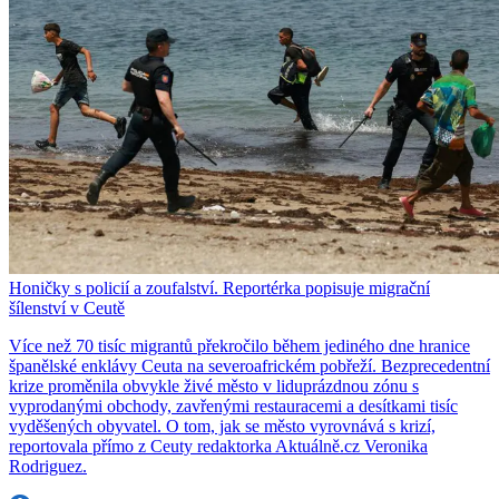
Honičky s policií a zoufalství. Reportérka popisuje migrační
šílenství v Ceutě
Více než 70 tisíc migrantů překročilo během jediného dne hranice
španělské enklávy Ceuta na severoafrickém pobřeží. Bezprecedentní
krize proměnila obvykle živé město v liduprázdnou zónu s
vyprodanými obchody, zavřenými restauracemi a desítkami tisíc
vyděšených obyvatel. O tom, jak se město vyrovnává s krizí,
reportovala přímo z Ceuty redaktorka Aktuálně.cz Veronika
Rodriguez.