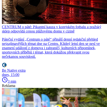
CENTRUM o páté: Pikantní kauza v korejském fotbalu a pražský
sklep odpovídá cenou plážovému domu v cizině
Páteční vydání „Centrum o páté“ přináší denní redakční přehled
nejzajímavějších témat dne na Centru. Klidný letní den se nesl ve
znamení událostí z domova i zahraničí, kulturních připomínek,
sportovních příběhů i témat, která dokážou překvapit svou
nečekanou souvislostí.
Be Native extra
dnes, 15:00
3 min
Reklama