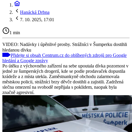
Hanácká Drbna
7. 10. 2025, 17:01
1 min
VIDEO: Nadávky i úpěnlivé prosby. Strážníci v Šumperku dostihli
hledanou dívku
Přidejte si obsah Centrum.cz do oblíbených zdrojů pro Google
hledání a Google zprávy
Po útěku z výchovného zařízení na sebe upoutala dívka pozornost v
jedné ze šumperských drogerií, kde se podle prodavaček dopustila
krádeže a z místa utekla. Zaměstnankyně obchodu zalarmovala
městskou policii, strážníci brzy děvče dostihli a zajistili. Zadržená
slečna omezení na svobodě nepřijala s poklidem, naopak byla
značně agresivní.