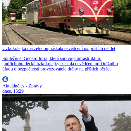
Úzkokolejka má zelenou, získala osvědčení na příštích pět let
Společnost Gepard Infra, která spravuje infrastrukturu
jindřichohradecké úzkokolejky, získala osvědčení od Drážního
úřadu o bezpečnosti provozovatele dráhy na příštích pět let.
Aktuálně.cz - Zprávy
dnes, 15:29