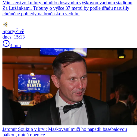
Ministerstvo kultury odmítlo dosavadní výškovou variantu stadionu
Za Lužánkami. Tribuny o výšce 37 metrů by podle úřadu narušily
chráněné pohledy na brněnskou vedutu.
SportyŽivě
dnes, 15:13
3 min
Jaromír Soukup v krvi: Maskovaní muži ho napadli basebalovou
pálkou, nutná operace