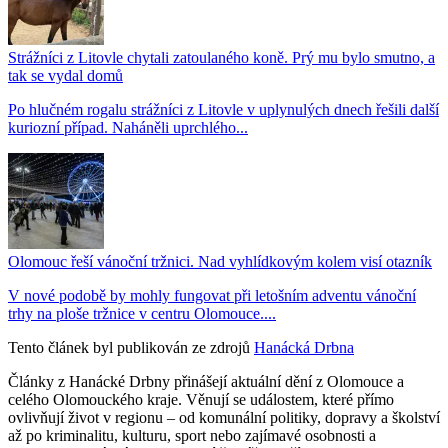
Strážníci z Litovle chytali zatoulaného koně. Prý mu bylo smutno, a
tak se vydal domů
Po hlučném rogalu strážníci z Litovle v uplynulých dnech řešili další
kuriozní případ. Naháněli uprchlého...
Olomouc řeší vánoční tržnici. Nad vyhlídkovým kolem visí otazník
V nové podobě by mohly fungovat při letošním adventu vánoční
trhy na ploše tržnice v centru Olomouce....
Tento článek byl publikován ze zdrojů
Hanácká Drbna
Články z Hanácké Drbny přinášejí aktuální dění z Olomouce a
celého Olomouckého kraje. Věnují se událostem, které přímo
ovlivňují život v regionu – od komunální politiky, dopravy a školství
až po kriminalitu, kulturu, sport nebo zajímavé osobnosti a