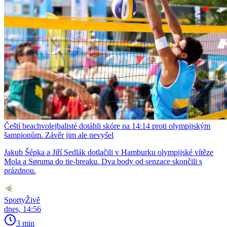
Čeští beachvolejbalisté dotáhli skóre na 14:14 proti olympijským
šampionům. Závěr jim ale nevyšel
Jakub Šépka a Jiří Sedlák dotlačili v Hamburku olympijské vítěze
Mola a Søruma do tie-breaku. Dva body od senzace skončili s
prázdnou.
SportyŽivě
dnes, 14:56
3 min