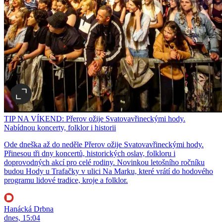
TIP NA VÍKEND: Přerov ožije Svatovavřineckými hody.
Nabídnou koncerty, folklor i historii
Ode dneška až do neděle Přerov ožije Svatovavřineckými hody.
Přinesou tři dny koncertů, historických oslav, folkloru i
doprovodných akcí pro celé rodiny. Novinkou letošního ročníku
budou Hody u Trafačky v ulici Na Marku, které vrátí do hodového
programu lidové tradice, kroje a folklor.
Hanácká Drbna
dnes, 15:04