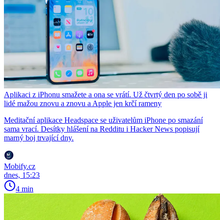
Aplikaci z iPhonu smažete a ona se vrátí. Už čtvrtý den po sobě ji
lidé mažou znovu a znovu a Apple jen krčí rameny
Meditační aplikace Headspace se uživatelům iPhone po smazání
sama vrací. Desítky hlášení na Redditu i Hacker News popisují
marný boj trvající dny.
Mobify.cz
dnes, 15:23
4 min