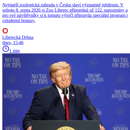
Nejstarší zoologická zahrada v Česku slaví významné jubileum. V
sobotu 8. srpna 2026 si Zoo Liberec připomíná už 122. narozeniny a
pro své návštěvníky si k tomuto výročí připravila speciální program i
celodenní bonusy.
Liberecká Drbna
dnes, 15:46
1 min