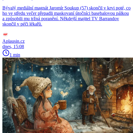
Bývalý mediální magnát Jaromír Soukup (57) skončil v krvi poté, co
ho ve středu večer přepadli maskovaní útočníci basebalovou pálkou
a způsobili mu tržná poranění. Někdejší majitel TV Barrandov
skončil v péči lékařů.
Aplausin.cz
dnes, 15:08
1 min