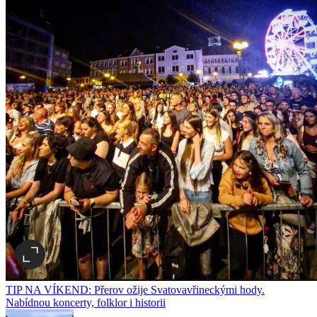
TIP NA VÍKEND: Přerov ožije Svatovavřineckými hody.
Nabídnou koncerty, folklor i historii