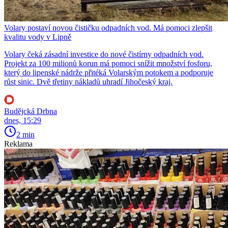
Volary postaví novou čističku odpadních vod. Má pomoci zlepšit
kvalitu vody v Lipně
Volary čeká zásadní investice do nové čistírny odpadních vod.
Projekt za 100 milionů korun má pomoci snížit množství fosforu,
který do lipenské nádrže přitéká Volarským potokem a podporuje
růst sinic. Dvě třetiny nákladů uhradí Jihočeský kraj.
Budějcká Drbna
dnes, 15:29
2 min
Reklama