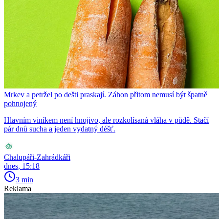
Mrkev a petržel po dešti praskají. Záhon přitom nemusí být špatně
pohnojený
Hlavním viníkem není hnojivo, ale rozkolísaná vláha v půdě. Stačí
pár dnů sucha a jeden vydatný déšť.
Chalupáři-Zahrádkáři
dnes, 15:18
3 min
Reklama