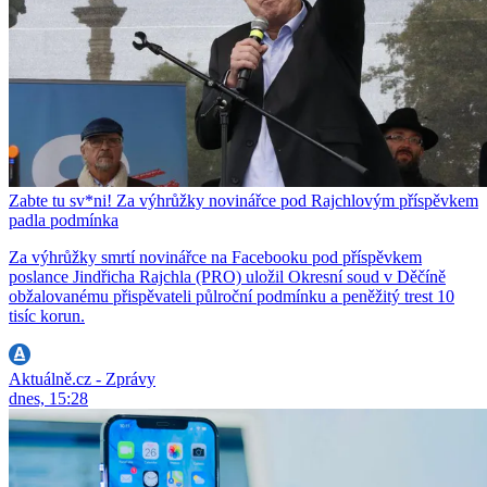
Zabte tu sv*ni! Za výhrůžky novinářce pod Rajchlovým příspěvkem
padla podmínka
Za výhrůžky smrtí novinářce na Facebooku pod příspěvkem
poslance Jindřicha Rajchla (PRO) uložil Okresní soud v Děčíně
obžalovanému přispěvateli půlroční podmínku a peněžitý trest 10
tisíc korun.
Aktuálně.cz - Zprávy
dnes, 15:28