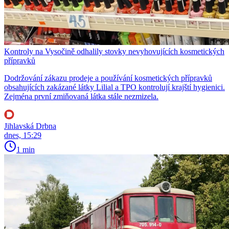
Kontroly na Vysočině odhalily stovky nevyhovujících kosmetických
přípravků
Dodržování zákazu prodeje a používání kosmetických přípravků
obsahujících zakázané látky Lilial a TPO kontrolují krajští hygienici.
Zejména první zmiňovaná látka stále nezmizela.
Jihlavská Drbna
dnes, 15:29
1 min