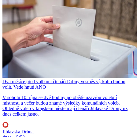
Dva měsíce před volbami čtenáři Drbny vesměs ví, koho budou
volit. Vede hnutí ANO
V sobotu 10. října se dvě hodiny po obědě uzavřou volební
místnosti a večer budou známé výsledky komunálních voleb.
Ohledně voleb v krajském městě mají čtenáři Jihlavské Drbny už
dnes celkem jasno.
Jihlavská Drbna