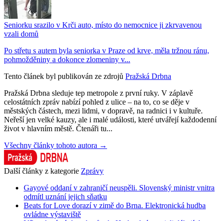
Seniorku srazilo v Krči auto, místo do nemocnice ji zkrvavenou
vzali domů
Po střetu s autem byla seniorka v Praze od krve, měla tržnou ránu,
pohmožděniny a dokonce zlomeniny v...
Tento článek byl publikován ze zdrojů
Pražská Drbna
Pražská Drbna sleduje tep metropole z první ruky. V záplavě
celostátních zpráv nabízí pohled z ulice – na to, co se děje v
městských částech, mezi lidmi, v dopravě, na radnici i v kultuře.
Neřeší jen velké kauzy, ale i malé události, které utvářejí každodenní
život v hlavním městě. Čtenáři tu...
Všechny články tohoto autora →
Další články z kategorie
Zprávy
Gayové oddaní v zahraničí neuspěli. Slovenský ministr vnitra
odmítl uznání jejich sňatku
Beats for Love dorazí v zimě do Brna. Elektronická hudba
ovládne výstaviště