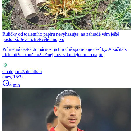
Ruličky od toaletního papíru nevyhazujte, na zahradě vám ještě
poslouží. Je z nich skvělé hnojivo
Průměrná česká domácnost jich ročně spotřebuje desítky. A každá z
nich může skončit užitečněji než v kontejneru na papír.
Chalupáři-Zahrádkáři
dnes, 15:32
4 min