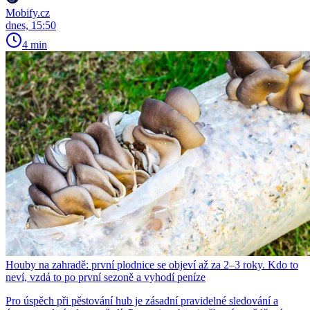
Mobify.cz
dnes, 15:50
4 min
Houby na zahradě: první plodnice se objeví až za 2–3 roky. Kdo to
neví, vzdá to po první sezoně a vyhodí peníze
Pro úspěch při pěstování hub je zásadní pravidelné sledování a