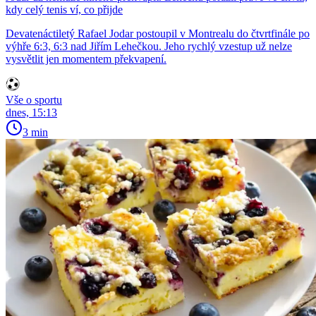
kdy celý tenis ví, co přijde
Devatenáctiletý Rafael Jodar postoupil v Montrealu do čtvrtfinále po
výhře 6:3, 6:3 nad Jiřím Lehečkou. Jeho rychlý vzestup už nelze
vysvětlit jen momentem překvapení.
Vše o sportu
dnes, 15:13
3 min