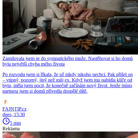
Zamilovala jsem se do sympatického muže. Nastěhovat si ho domů
byla největší chyba mého života
Po rozvodu jsem si říkala, že už nikdy nikoho nechci. Pak přišel on
– vtipný, pozorný, jiný než můj ex. Když jsem mu nabídla klíče od
bytu, měla jsem pocit, že konečně začínám nový život. Jenže místo
partnera jsem si domů přivedla dospělé dítě.
FAJNTIP.cz
dnes, 15:30
5 min
Reklama