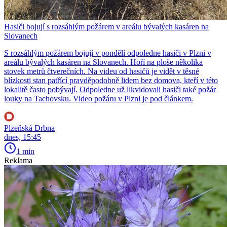
Hasiči bojují s rozsáhlým požárem v areálu bývalých kasáren na
Slovanech
S rozsáhlým požárem bojují v pondělí odpoledne hasiči v Plzni v
areálu bývalých kasáren na Slovanech. Hoří na ploše několika
stovek metrů čtverečních. Na videu od hasičů je vidět v těsné
blízkosti stan patřící pravděpodobně lidem bez domova, kteří v této
lokalitě často pobývají. Odpoledne už likvidovali hasiči také požár
louky na Tachovsku. Video požáru v Plzni je pod článkem.
Plzeňská Drbna
dnes, 15:45
1 min
Reklama