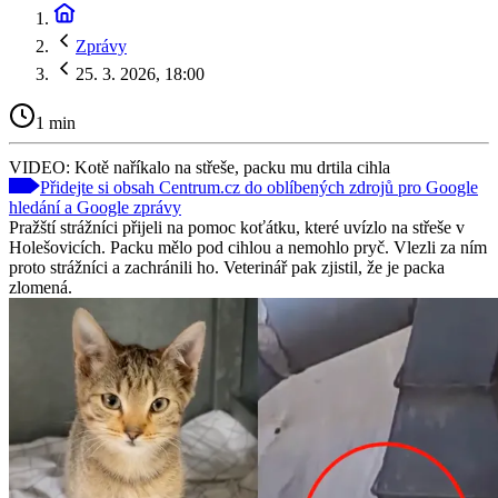
Zprávy
25. 3. 2026, 18:00
1 min
VIDEO: Kotě naříkalo na střeše, packu mu drtila cihla
Přidejte si obsah Centrum.cz do oblíbených zdrojů pro Google
hledání a Google zprávy
Pražští strážníci přijeli na pomoc koťátku, které uvízlo na střeše v
Holešovicích. Packu mělo pod cihlou a nemohlo pryč. Vlezli za ním
proto strážníci a zachránili ho. Veterinář pak zjistil, že je packa
zlomená.