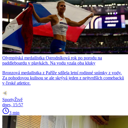
Olympijská medailistka Ogrodníková rok po porodu na
paddleboardu v plavkách. Na vodu vzala oba kluky
Bronzová medailistka z Paříže sdílela letní rodinné snímky z vody.
Za pohodovou kulisou se ale skrývá jeden z nejtvrdších comebacků
v české atletice.
SportyŽivě
dnes, 15:57
3 min