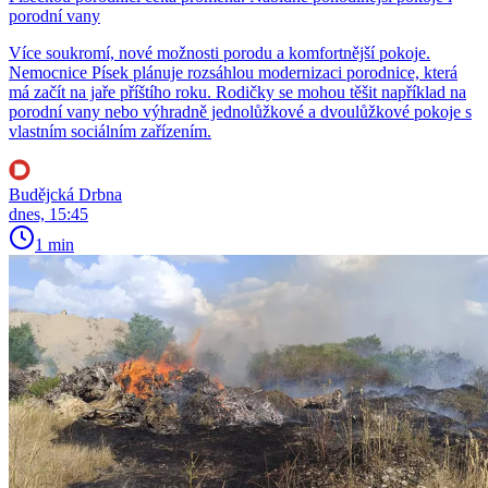
porodní vany
Více soukromí, nové možnosti porodu a komfortnější pokoje.
Nemocnice Písek plánuje rozsáhlou modernizaci porodnice, která
má začít na jaře příštího roku. Rodičky se mohou těšit například na
porodní vany nebo výhradně jednolůžkové a dvoulůžkové pokoje s
vlastním sociálním zařízením.
Budějcká Drbna
dnes, 15:45
1 min