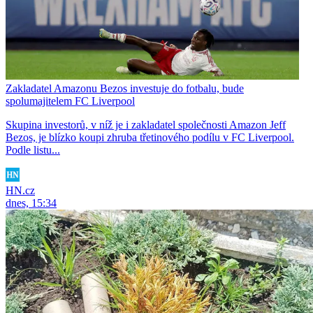
Zakladatel Amazonu Bezos investuje do fotbalu, bude
spolumajitelem FC Liverpool
Skupina investorů, v níž je i zakladatel společnosti Amazon Jeff
Bezos, je blízko koupi zhruba třetinového podílu v FC Liverpool.
Podle listu...
HN.cz
dnes, 15:34