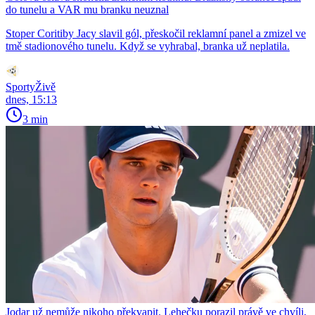
do tunelu a VAR mu branku neuznal
Stoper Coritiby Jacy slavil gól, přeskočil reklamní panel a zmizel ve
tmě stadionového tunelu. Když se vyhrabal, branka už neplatila.
SportyŽivě
dnes, 15:13
3 min
Jodar už nemůže nikoho překvapit. Lehečku porazil právě ve chvíli,