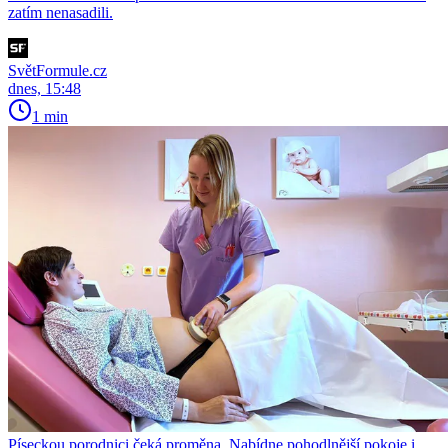
zatím nenasadili.
SvětFormule.cz
dnes, 15:48
1 min
Píseckou porodnici čeká proměna. Nabídne pohodlnější pokoje i