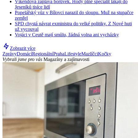
Víkendová záplava borůvek. Hody plné specialit lákají do
Jeseníků tisíce lidí
Popelářský vůz v Bílovci narazil do sloupu. Muž na stupačce
zemřel
SPD chystá návrat exministra do velké politiky. Z Nové huti
už vycouval
Vojáci v Ceutě mají smůlu, žádná volna ani vycházky
Zobrazit více
Zprávy
Domácí
Regionální
Praha
Lifestyle
Mazlíčci
Kočky
Vybrali jsme pro vás
Magazíny a zajímavosti