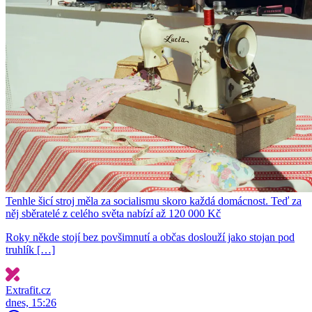
Tenhle šicí stroj měla za socialismu skoro každá domácnost. Teď za
něj sběratelé z celého světa nabízí až 120 000 Kč
Roky někde stojí bez povšimnutí a občas doslouží jako stojan pod
truhlík […]
Extrafit.cz
dnes, 15:26