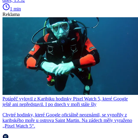
dnes, 15:52
1 min
Reklama
Potápěč vylovil z Karibiku hodinky Pixel Watch 5, které Google
ještě ani nepředstavil. I po dnech v moři stále šly
Chytré hodinky, které Google oficiálně neoznámil, se vynořily z
karibského moře u ostrova Saint Martin. Na zádech měly vyraženo
„Pixel Watch 5“.