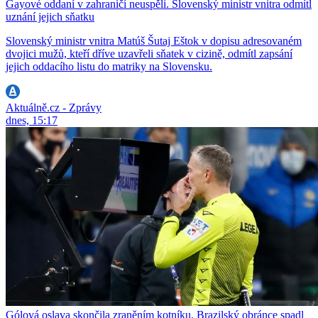
Gayové oddaní v zahraničí neuspěli. Slovenský ministr vnitra odmítl
uznání jejich sňatku
Slovenský ministr vnitra Matúš Šutaj Eštok v dopisu adresovaném
dvojici mužů, kteří dříve uzavřeli sňatek v cizině, odmítl zapsání
jejich oddacího listu do matriky na Slovensku.
Aktuálně.cz - Zprávy
dnes, 15:17
Gólová oslava skončila zraněním kotníku. Brazilský obránce spadl