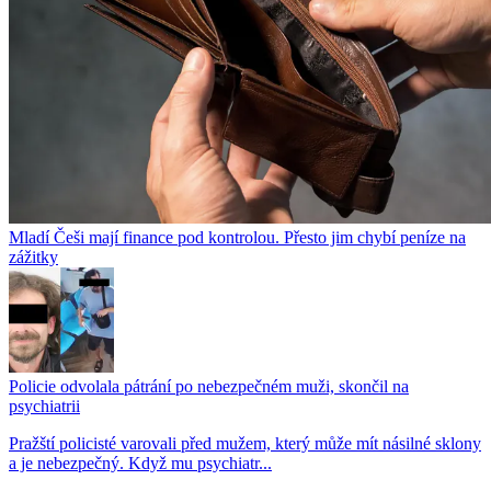
Mladí Češi mají finance pod kontrolou. Přesto jim chybí peníze na
zážitky
Policie odvolala pátrání po nebezpečném muži, skončil na
psychiatrii
Pražští policisté varovali před mužem, který může mít násilné sklony
a je nebezpečný. Když mu psychiatr...