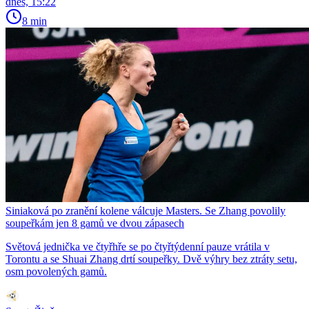
dnes, 15:22
8 min
Siniaková po zranění kolene válcuje Masters. Se Zhang povolily
soupeřkám jen 8 gamů ve dvou zápasech
Světová jednička ve čtyřhře se po čtyřtýdenní pauze vrátila v
Torontu a se Shuai Zhang drtí soupeřky. Dvě výhry bez ztráty setu,
osm povolených gamů.