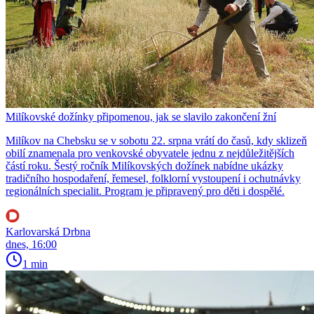
Milíkovské dožínky připomenou, jak se slavilo zakončení žní
Milíkov na Chebsku se v sobotu 22. srpna vrátí do časů, kdy sklizeň
obilí znamenala pro venkovské obyvatele jednu z nejdůležitějších
částí roku. Šestý ročník Milíkovských dožínek nabídne ukázky
tradičního hospodaření, řemesel, folklorní vystoupení i ochutnávky
regionálních specialit. Program je připravený pro děti i dospělé.
Karlovarská Drbna
dnes, 16:00
1 min