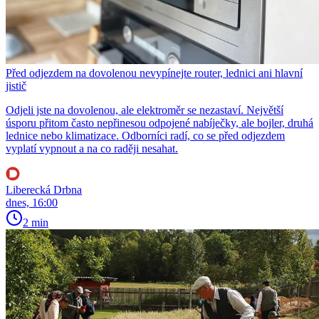
Před odjezdem na dovolenou nevypínejte router, lednici ani hlavní
jistič
Odjeli jste na dovolenou, ale elektroměr se nezastaví. Největší
úsporu přitom často nepřinesou odpojené nabíječky, ale bojler, druhá
lednice nebo klimatizace. Odborníci radí, co se před odjezdem
vyplatí vypnout a na co raději nesahat.
Liberecká Drbna
dnes, 16:00
2 min