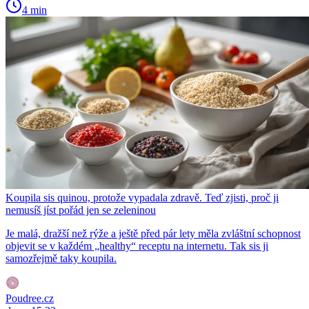
4 min
Koupila sis quinou, protože vypadala zdravě. Teď zjisti, proč ji
nemusíš jíst pořád jen se zeleninou
Je malá, dražší než rýže a ještě před pár lety měla zvláštní schopnost
objevit se v každém „healthy“ receptu na internetu. Tak sis ji
samozřejmě taky koupila.
Poudree.cz