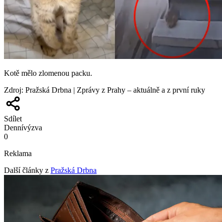
Kotě mělo zlomenou packu.
Zdroj
:
Pražská Drbna | Zprávy z Prahy – aktuálně a z první ruky
Sdílet
Denní
výzva
0
Reklama
Další články z
Pražská Drbna