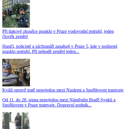
Při tlakové zkoušce prasklo v Praze vodovodní potrubí, jeden
člověk zemřel
Hasiči, policisté a záchranáři zasahují v Praze 5, kde v podzemí
prasklo potrubí. Při nehodě zemřel jeden...
Kvůli opravě tratě nepojedou mezi Nuslemi a Spořilovem tramvaje
Od 11. do 28. srpna nepojedou mezi Náměstím Bratří Synků a
Spořilovem v Praze tramvaje. Dopravní podnik...