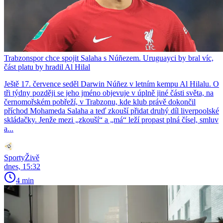
Trabzonspor chce spojit Salaha s Núñezem. Uruguayci by bral víc,
část platu by hradil Al Hilal
Ještě 17. července seděl Darwin Núñez v letním kempu Al Hilalu. O
tři týdny později se jeho jméno objevuje v úplně jiné části světa, na
černomořském pobřeží, v Trabzonu, kde klub právě dokončil
příchod Mohameda Salaha a teď zkouší přidat druhý díl liverpoolské
skládačky. Jenže mezi „zkouší“ a „má“ leží propast plná čísel, smluv
a...
SportyŽivě
dnes, 15:32
4 min