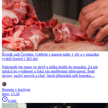
Řezník radí Čechům. Udělejte s masem tuhle 1 věc a v mrazáku
vydrží čerstvé i 365 dní
Nakoupili jste maso ve slevě a půlku hodili do mrazáku. Za pár
měsíců ho vytáhnete a čeká vás nepříjemné překvapení. Šedé
skvrny, suchý povrch a chuť, která připomíná spíš lepenku....
Bruneta v kuchyni
dnes, 15:28
4 min