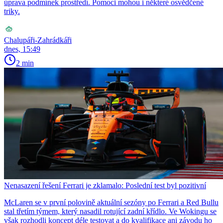
úprava podmínek prostředí. Pomoci mohou i některé osvědčené
triky.
Chalupáři-Zahrádkáři
dnes, 15:49
2 min
Nenasazení řešení Ferrari je zklamalo: Poslední test byl pozitivní
McLaren se v první polovině aktuální sezóny po Ferrari a Red Bullu
stal třetím týmem, který nasadil rotující zadní křídlo. Ve Wokingu se
však rozhodli koncept déle testovat a do kvalifikace ani závodu ho