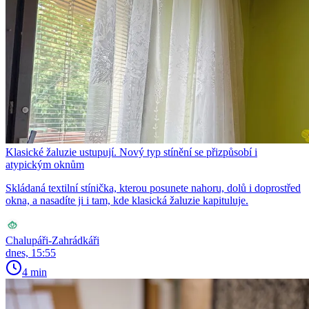
Klasické žaluzie ustupují. Nový typ stínění se přizpůsobí i
atypickým oknům
Skládaná textilní stínička, kterou posunete nahoru, dolů i doprostřed
okna, a nasadíte ji i tam, kde klasická žaluzie kapituluje.
Chalupáři-Zahrádkáři
dnes, 15:55
4 min