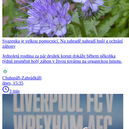
Svazenka je velkou pomocnicí. Na zahradě nahradí hnůj a ochrání
záhony
Jednoletá rostlina za pár desítek korun dokáže během několika
týdnů proměnit holý záhon v živou továrnu na organickou hmotu.
Chalupáři-Zahrádkáři
dnes, 15:35
3 min