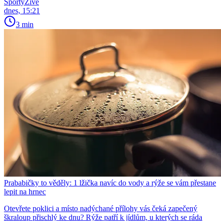
SportyŽivě
dnes, 15:21
3 min
Prababičky to věděly: 1 lžička navíc do vody a rýže se vám přestane
lepit na hrnec
Otevřete poklici a místo nadýchané přílohy vás čeká zapečený
škraloup přischlý ke dnu? Rýže patří k jídlům, u kterých se ráda