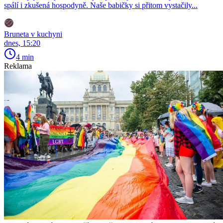
spálí i zkušená hospodyně. Naše babičky si přitom vystačily...
Bruneta v kuchyni
dnes, 15:20
4 min
Reklama