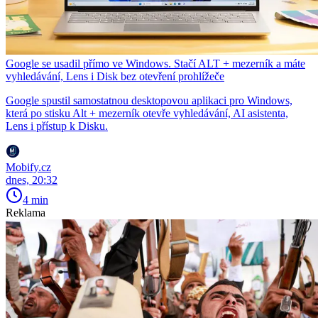
Google se usadil přímo ve Windows. Stačí ALT + mezerník a máte
vyhledávání, Lens i Disk bez otevření prohlížeče
Google spustil samostatnou desktopovou aplikaci pro Windows,
která po stisku Alt + mezerník otevře vyhledávání, AI asistenta,
Lens i přístup k Disku.
Mobify.cz
dnes, 20:32
4 min
Reklama