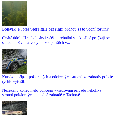
Bolevák je i přes vedra stále bez sinic. Mohou za to vodní rostliny
České údolí, Hracholusky i většina rybníků se aktuálně potýkají se
sinicemi. Kvalita vody na koupalištích v...
Kuriózní případ pokácených a odcizených stromů ze zahrady policie
rychle vyřešila
Nečekaný konec mělo policejní vyšetřování případu několika
stromů pokácených na jedné zahradě v Tachově....