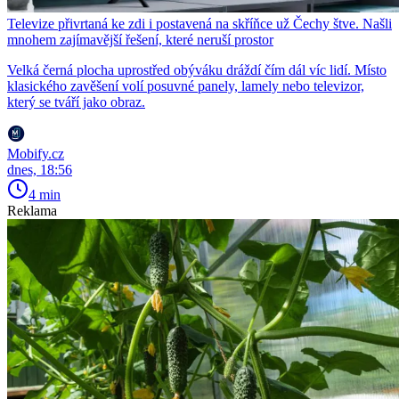
Televize přivrtaná ke zdi i postavená na skříňce už Čechy štve. Našli
mnohem zajímavější řešení, které neruší prostor
Velká černá plocha uprostřed obýváku dráždí čím dál víc lidí. Místo
klasického zavěšení volí posuvné panely, lamely nebo televizor,
který se tváří jako obraz.
Mobify.cz
dnes, 18:56
4 min
Reklama