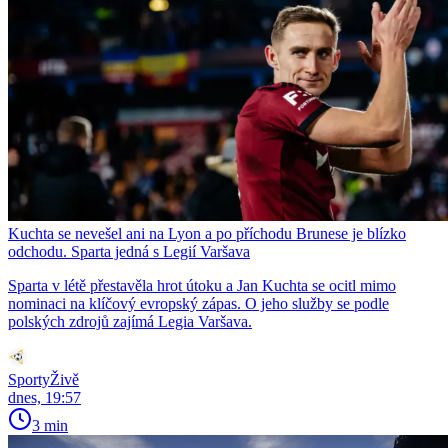
Kuchta se nevešel ani na Lyon a po příchodu Brunese je blízko
odchodu. Sparta jedná s Legií Varšava
Sparta v létě přestavěla hrot útoku a Jan Kuchta se ocitl mimo
nominaci na klíčový evropský zápas. O jeho služby se podle
polských zdrojů zajímá Legia Varšava.
SportyŽivě
dnes, 19:57
3 min