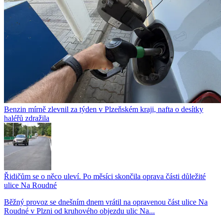
Benzin mírně zlevnil za týden v Plzeňském kraji, nafta o desítky
haléřů zdražila
Řidičům se o něco uleví. Po měsíci skončila oprava části důležité
ulice Na Roudné
Běžný provoz se dnešním dnem vrátil na opravenou část ulice Na
Roudné v Plzni od kruhového objezdu ulic Na...