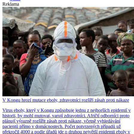
Reklama
V Kongu hrozí mutace eboly, zdravotníci rozšíří zásah proti nákaze
Virus eboly, který v Kongu způsobuje jednu z nejhorších epidemií v
historii, by mohl mutovat, varují zdravotníci. Afričtí odborníci proto
plánují výrazně rozšířit zásah proti nákaze, včetně vyhledávání
pacientů přímo v domácnostech. Počet potvrzených případů už
překročil 4000 a podle úřadů jde o druhou největší epidemii eboly v