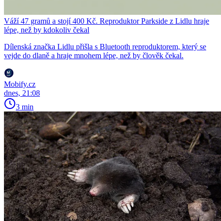
Váží 47 gramů a stojí 400 Kč. Reproduktor Parkside z Lidlu hraje
lépe, než by kdokoliv čekal
Dílenská značka Lidlu přišla s Bluetooth reproduktorem, který se
vejde do dlaně a hraje mnohem lépe, než by člověk čekal.
Mobify.cz
dnes, 21:08
3 min