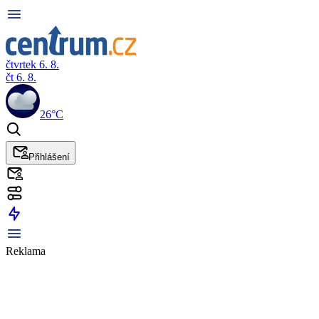
čtvrtek 6. 8.
čt 6. 8.
26°C
Přihlášení
Reklama