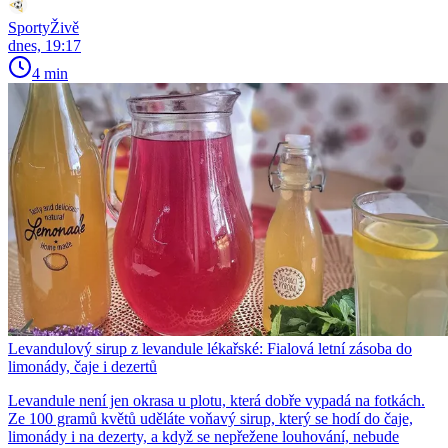
SportyŽivě
dnes, 19:17
4 min
Levandulový sirup z levandule lékařské: Fialová letní zásoba do
limonády, čaje i dezertů
Levandule není jen okrasa u plotu, která dobře vypadá na fotkách.
Ze 100 gramů květů uděláte voňavý sirup, který se hodí do čaje,
limonády i na dezerty, a když se nepřežene louhování, nebude