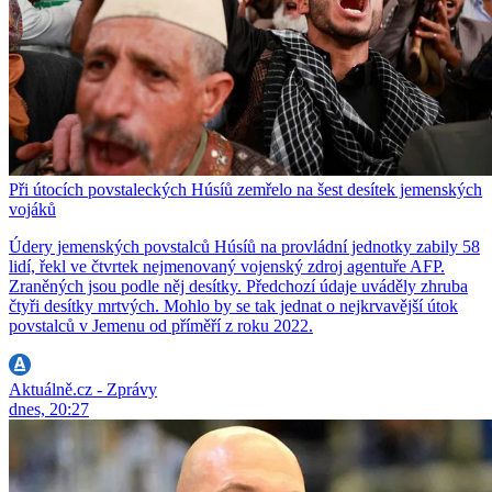
Při útocích povstaleckých Húsíů zemřelo na šest desítek jemenských
vojáků
Údery jemenských povstalců Húsíů na provládní jednotky zabily 58
lidí, řekl ve čtvrtek nejmenovaný vojenský zdroj agentuře AFP.
Zraněných jsou podle něj desítky. Předchozí údaje uváděly zhruba
čtyři desítky mrtvých. Mohlo by se tak jednat o nejkrvavější útok
povstalců v Jemenu od příměří z roku 2022.
Aktuálně.cz - Zprávy
dnes, 20:27