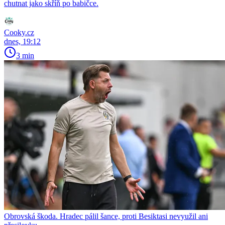
chutnat jako skříň po babičce.
Cooky.cz
dnes, 19:12
3 min
Obrovská škoda. Hradec pálil šance, proti Besiktasi nevyužil ani