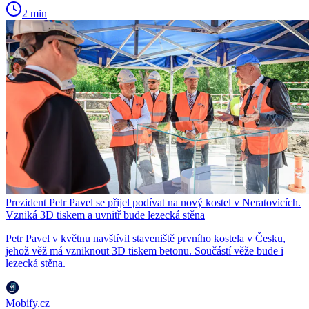
2 min
Prezident Petr Pavel se přijel podívat na nový kostel v Neratovicích.
Vzniká 3D tiskem a uvnitř bude lezecká stěna
Petr Pavel v květnu navštívil staveniště prvního kostela v Česku,
jehož věž má vzniknout 3D tiskem betonu. Součástí věže bude i
lezecká stěna.
Mobify.cz