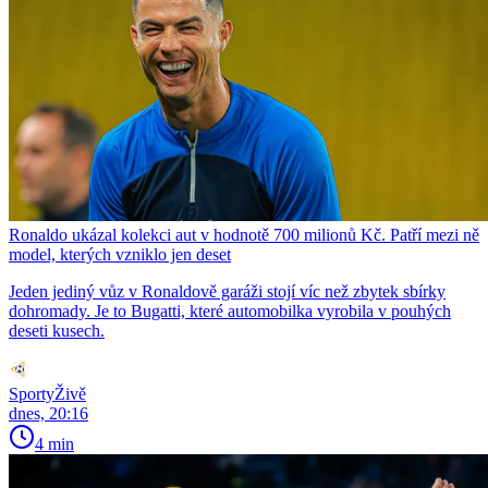
Ronaldo ukázal kolekci aut v hodnotě 700 milionů Kč. Patří mezi ně
model, kterých vzniklo jen deset
Jeden jediný vůz v Ronaldově garáži stojí víc než zbytek sbírky
dohromady. Je to Bugatti, které automobilka vyrobila v pouhých
deseti kusech.
SportyŽivě
dnes, 20:16
4 min