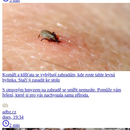
3 min
Komáři a klíšťata se vyhýbají zahradám, kde roste tahle levná
bylinka. Stačí ji zasadit ke stolu
S otravným hmyzem na zahradě se smířit nemusíte. Pomůže vám
řešení, které si pro vás nachystala sama příroda.
adbz.cz
dnes, 19:34
2 min