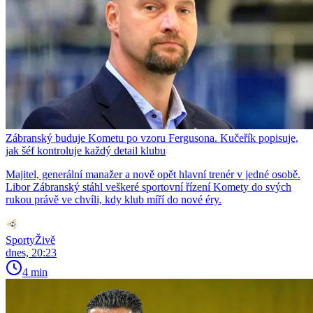
Zábranský buduje Kometu po vzoru Fergusona. Kučeřík popisuje,
jak šéf kontroluje každý detail klubu
Majitel, generální manažer a nově opět hlavní trenér v jedné osobě.
Libor Zábranský stáhl veškeré sportovní řízení Komety do svých
rukou právě ve chvíli, kdy klub míří do nové éry.
SportyŽivě
dnes, 20:23
4 min