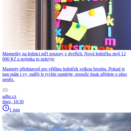
Magnetky na lednici ničí senzory v dveřích. Nová lednička stojí 12
000 Kč a pojistka to nekryje
Magnety představují pro většinu ledniček velkou hrozbu. Pokud je
tam máte i vy, raději je rychle sundejte, protože jinak přijdete o plno
peněz.
adbz.cz
dnes, 18:30
1 min