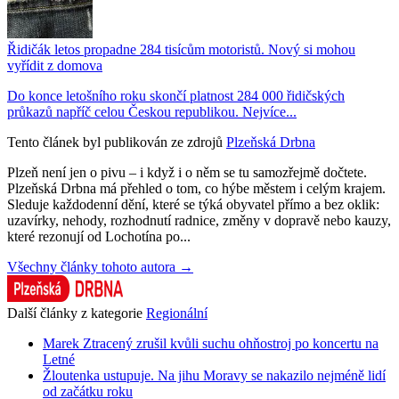
Řidičák letos propadne 284 tisícům motoristů. Nový si mohou
vyřídit z domova
Do konce letošního roku skončí platnost 284 000 řidičských
průkazů napříč celou Českou republikou. Nejvíce...
Tento článek byl publikován ze zdrojů
Plzeňská Drbna
Plzeň není jen o pivu – i když i o něm se tu samozřejmě dočtete.
Plzeňská Drbna má přehled o tom, co hýbe městem i celým krajem.
Sleduje každodenní dění, které se týká obyvatel přímo a bez oklik:
uzavírky, nehody, rozhodnutí radnice, změny v dopravě nebo kauzy,
které rezonují od Lochotína po...
Všechny články tohoto autora →
Další články z kategorie
Regionální
Marek Ztracený zrušil kvůli suchu ohňostroj po koncertu na
Letné
Žloutenka ustupuje. Na jihu Moravy se nakazilo nejméně lidí
od začátku roku