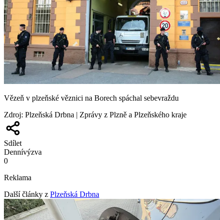
Vězeň v plzeňské věznici na Borech spáchal sebevraždu
Zdroj
:
Plzeňská Drbna | Zprávy z Plzně a Plzeňského kraje
Sdílet
Denní
výzva
0
Reklama
Další články z
Plzeňská Drbna