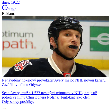
dnes, 19:22
4 min
Reklama
Nenáviděný hokejový provokatér Avery má po NHL novou kariéru.
Zazářil i ve filmu Odyssea
Sean Avery, muž s 1 533 trestnými minutami v NHL, hraje už
potřetí ve filmu Christophera Nolana. Tentokrát jako člen
Odysseovy posádky.