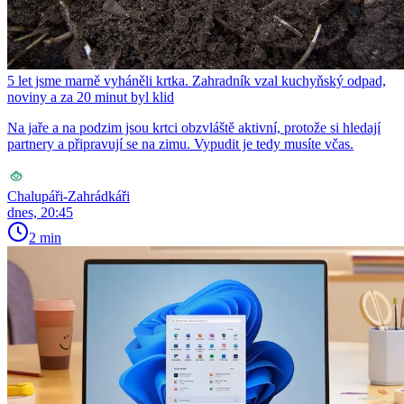
5 let jsme marně vyháněli krtka. Zahradník vzal kuchyňský odpad,
noviny a za 20 minut byl klid
Na jaře a na podzim jsou krtci obzvláště aktivní, protože si hledají
partnery a připravují se na zimu. Vypudit je tedy musíte včas.
Chalupáři-Zahrádkáři
dnes, 20:45
2 min