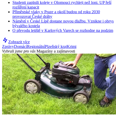
Studenti zaplnili koleje v Olomouci rychleji než loni. UP řeší
rozšíření kapacit
Příměstské vlaky v Praze a okolí budou od roku 2030
provozovat České dráhy
Náměstí v České Lípě dostane novou dlažbu. Vznikne i obrys
bývalého kostela
O převodu letiště v Karlových Varech se rozhodne na podzim
Zobrazit více
Zprávy
Domácí
Regionální
Plzeňský kraj
Krimi
Vybrali jsme pro vás
Magazíny a zajímavosti