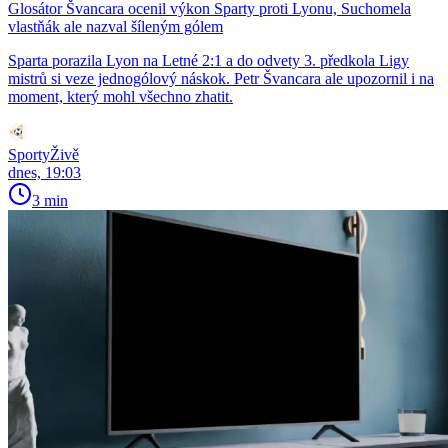
Glosátor Švancara ocenil výkon Sparty proti Lyonu, Suchomela
vlastňák ale nazval šíleným gólem
Sparta porazila Lyon na Letné 2:1 a do odvety 3. předkola Ligy
mistrů si veze jednogólový náskok. Petr Švancara ale upozornil i na
moment, který mohl všechno zhatit.
SportyŽivě
dnes, 19:03
3 min