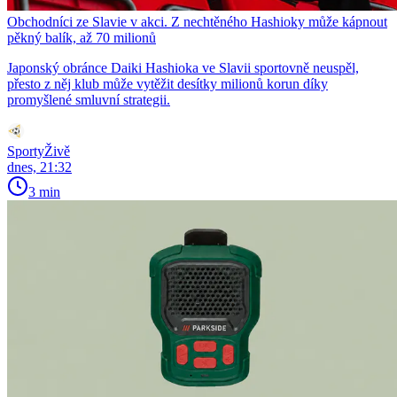
Obchodníci ze Slavie v akci. Z nechtěného Hashioky může kápnout
pěkný balík, až 70 milionů
Japonský obránce Daiki Hashioka ve Slavii sportovně neuspěl,
přesto z něj klub může vytěžit desítky milionů korun díky
promyšlené smluvní strategii.
SportyŽivě
dnes, 21:32
3 min