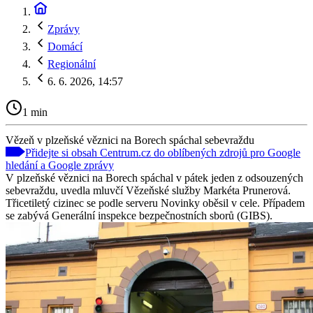
Zprávy
Domácí
Regionální
6. 6. 2026, 14:57
1 min
Vězeň v plzeňské věznici na Borech spáchal sebevraždu
Přidejte si obsah Centrum.cz do oblíbených zdrojů pro Google
hledání a Google zprávy
V plzeňské věznici na Borech spáchal v pátek jeden z odsouzených
sebevraždu, uvedla mluvčí Vězeňské služby Markéta Prunerová.
Třicetiletý cizinec se podle serveru Novinky oběsil v cele. Případem
se zabývá Generální inspekce bezpečnostních sborů (GIBS).