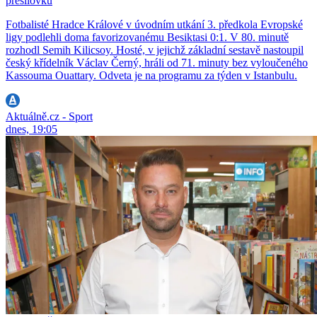
přesilovku
Fotbalisté Hradce Králové v úvodním utkání 3. předkola Evropské
ligy podlehli doma favorizovanému Besiktasi 0:1. V 80. minutě
rozhodl Semih Kilicsoy. Hosté, v jejichž základní sestavě nastoupil
český křídelník Václav Černý, hráli od 71. minuty bez vyloučeného
Kassouma Ouattary. Odveta je na programu za týden v Istanbulu.
Aktuálně.cz - Sport
dnes, 19:05