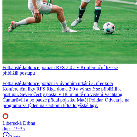
Fotbalisté Jablonce porazili RFS 2:0 a v Konferenční lize se
přiblížili postupu
Fotbalisté Jablonce porazili v úvodním utkání 3. předkola
Konferenční ligy RFS Riga doma 2:0 a výrazně se přiblížili k
postupu. Severočechy poslal v 18. minutě do vedení Vachtang
Čanturišvili a po pauze přidal pojistku Matěj Polidar. Odveta je na
programu za týden na stadionu lídra lotyšské ligy.
Liberecká Drbna
dnes, 19:35