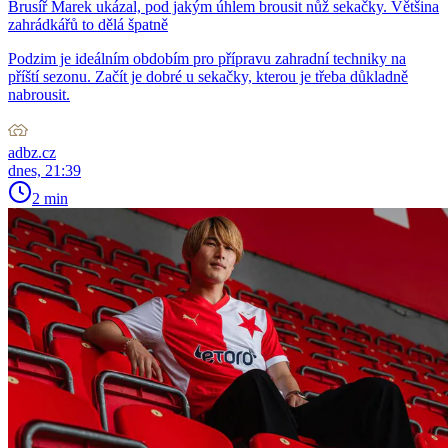
Brusíř Marek ukázal, pod jakým úhlem brousit nůž sekačky. Většina
zahrádkářů to dělá špatně
Podzim je ideálním obdobím pro přípravu zahradní techniky na
příští sezonu. Začít je dobré u sekačky, kterou je třeba důkladně
nabrousit.
adbz.cz
dnes, 21:39
2 min