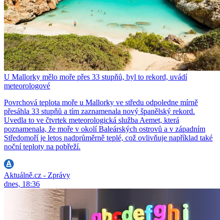
U Mallorky mělo moře přes 33 stupňů, byl to rekord, uvádí
meteorologové
Povrchová teplota moře u Mallorky ve středu odpoledne mírně
přesáhla 33 stupňů a tím zaznamenala nový španělský rekord.
Uvedla to ve čtvrtek meteorologická služba Aemet, která
poznamenala, že moře v okolí Baleárských ostrovů a v západním
Středomoří je letos nadprůměrně teplé, což ovlivňuje například také
noční teploty na pobřeží.
Aktuálně.cz - Zprávy
dnes, 18:36