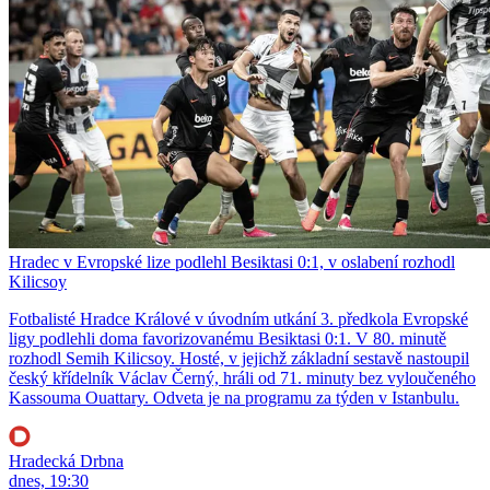
Hradec v Evropské lize podlehl Besiktasi 0:1, v oslabení rozhodl
Kilicsoy
Fotbalisté Hradce Králové v úvodním utkání 3. předkola Evropské
ligy podlehli doma favorizovanému Besiktasi 0:1. V 80. minutě
rozhodl Semih Kilicsoy. Hosté, v jejichž základní sestavě nastoupil
český křídelník Václav Černý, hráli od 71. minuty bez vyloučeného
Kassouma Ouattary. Odveta je na programu za týden v Istanbulu.
Hradecká Drbna
dnes, 19:30