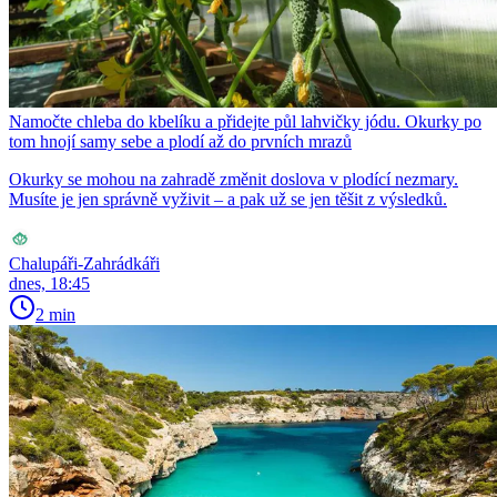
Namočte chleba do kbelíku a přidejte půl lahvičky jódu. Okurky po
tom hnojí samy sebe a plodí až do prvních mrazů
Okurky se mohou na zahradě změnit doslova v plodící nezmary.
Musíte je jen správně vyživit – a pak už se jen těšit z výsledků.
Chalupáři-Zahrádkáři
dnes, 18:45
2 min