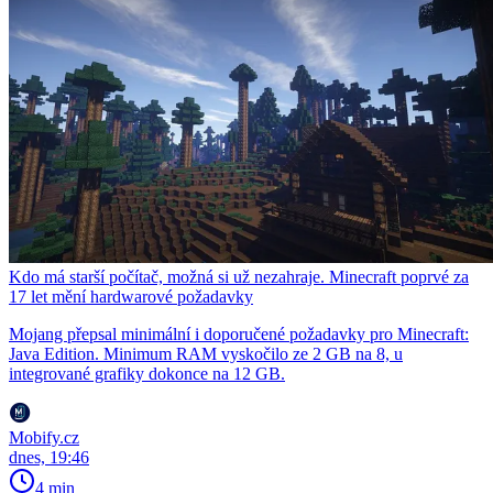
Kdo má starší počítač, možná si už nezahraje. Minecraft poprvé za
17 let mění hardwarové požadavky
Mojang přepsal minimální i doporučené požadavky pro Minecraft:
Java Edition. Minimum RAM vyskočilo ze 2 GB na 8, u
integrované grafiky dokonce na 12 GB.
Mobify.cz
dnes, 19:46
4 min