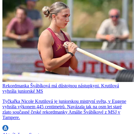
Rekordmanka Švábíková má důstojnou nástupkyni. Krutilová
vyhrála juniorské MS
Tyčkařka Nicole Krutilová je juniorskou mistryní světa, v Eugene
vyhrála výkonem 445 centimetrů. Navázala tak na osm let staré
zlato současné české rekordmanky Amálie Švábíkové z MSJ v
Tampere.