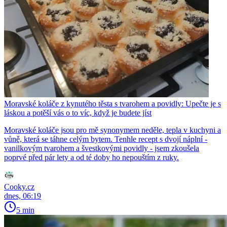
Moravské koláče z kynutého těsta s tvarohem a povidly: Upečte je s
láskou a potěší vás o to víc, když je budete jíst
Moravské koláče jsou pro mě synonymem neděle, tepla v kuchyni a
vůně, která se táhne celým bytem. Tenhle recept s dvojí náplní -
vanilkovým tvarohem a švestkovými povidly - jsem zkoušela
poprvé před pár lety a od té doby ho nepouštím z ruky.
Cooky.cz
dnes, 06:19
5 min