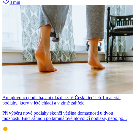
3 min
Ani plovoucí podlaha, ani dlaždice. V Česku teď letí 1 materiál
podlahy, který v létě chladí a v zimě zahřeje
Při výběru nové podlahy skončí většina domácností u dvou
možností. Buď sáhnou po laminátové plovoucí podlaze, nebo po...