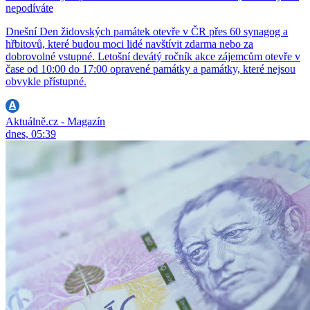
nepodíváte
Dnešní Den židovských památek otevře v ČR přes 60 synagog a
hřbitovů, které budou moci lidé navštívit zdarma nebo za
dobrovolné vstupné. Letošní devátý ročník akce zájemcům otevře v
čase od 10:00 do 17:00 opravené památky a památky, které nejsou
obvykle přístupné.
Aktuálně.cz - Magazín
dnes, 05:39