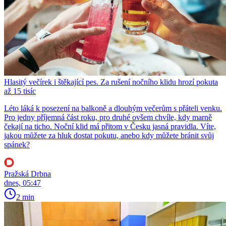
Hlasitý večírek i štěkající pes. Za rušení nočního klidu hrozí pokuta
až 15 tisíc
Léto láká k posezení na balkoně a dlouhým večerům s přáteli venku.
Pro jedny příjemná část roku, pro druhé ovšem chvíle, kdy marně
čekají na ticho. Noční klid má přitom v Česku jasná pravidla. Víte,
jakou můžete za hluk dostat pokutu, anebo kdy můžete bránit svůj
spánek?
Pražská Drbna
dnes, 05:47
2 min