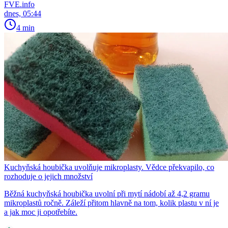
FVE.info
dnes, 05:44
4 min
Kuchyňská houbička uvolňuje mikroplasty. Vědce překvapilo, co
rozhoduje o jejich množství
Běžná kuchyňská houbička uvolní při mytí nádobí až 4,2 gramu
mikroplastů ročně. Záleží přitom hlavně na tom, kolik plastu v ní je
a jak moc ji opotřebíte.