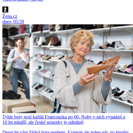
Žena.cz
dnes, 05:59
Tyhle boty nosí každá Francouzka po 60. Nohy v nich vypadají o
10 let mladší, ale české seniorky je odmítají
Deset let vám žádná bota neubere. Existuje ale jeden pár, po kterém