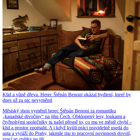
Klid a vůně dřeva. Herec Štěpán Benoni ukázal bydlení, které by
dnes už za nic nevyměnil
Městský shon vyměnil herec Štěpán Benoni za romantiku
„kanadské divočiny“ na jihu Čech. Obklopený lesy, loukami a
čtyřnohými společníky tu našel přesně to, co mu ve městě chybí –
klid a prostor zpomalit. A i když kvůli práci pravidelně usedá do
auta a vyráží do Prahy, jakmile mu to pracovní povinnosti dovolí,
vrací se zpátky na jih.