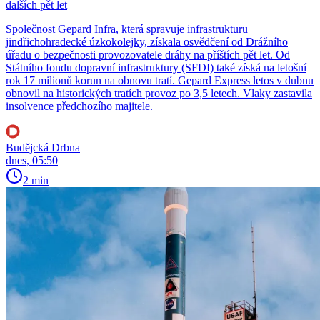
dalších pět let
Společnost Gepard Infra, která spravuje infrastrukturu
jindřichohradecké úzkokolejky, získala osvědčení od Drážního
úřadu o bezpečnosti provozovatele dráhy na příštích pět let. Od
Státního fondu dopravní infrastruktury (SFDI) také získá na letošní
rok 17 milionů korun na obnovu tratí. Gepard Express letos v dubnu
obnovil na historických tratích provoz po 3,5 letech. Vlaky zastavila
insolvence předchozího majitele.
Budějcká Drbna
dnes, 05:50
2 min