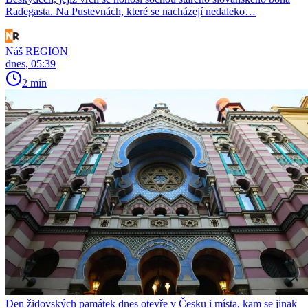
Radegasta. Na Pustevnách, které se nacházejí nedaleko…
Náš REGION
dnes, 05:39
2 min
Den židovských památek dnes otevře v Česku i místa, kam se jinak