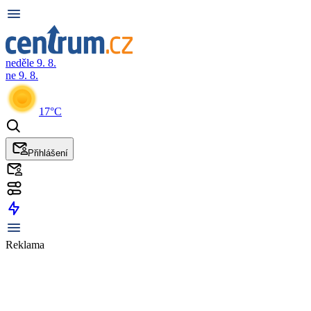
neděle 9. 8.
ne 9. 8.
17°C
Přihlášení
Reklama