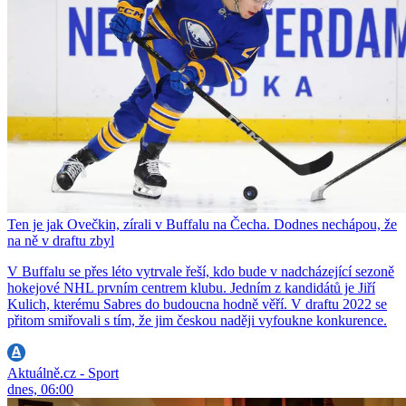
Ten je jak Ovečkin, zírali v Buffalu na Čecha. Dodnes nechápou, že
na ně v draftu zbyl
V Buffalu se přes léto vytrvale řeší, kdo bude v nadcházející sezoně
hokejové NHL prvním centrem klubu. Jedním z kandidátů je Jiří
Kulich, kterému Sabres do budoucna hodně věří. V draftu 2022 se
přitom smiřovali s tím, že jim českou naději vyfoukne konkurence.
Aktuálně.cz - Sport
dnes, 06:00