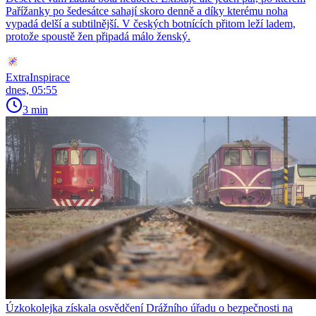
Pařížanky po šedesátce sahají skoro denně a díky kterému noha
vypadá delší a subtilnější. V českých botnících přitom leží ladem,
protože spoustě žen připadá málo ženský.
ExtraInspirace
dnes, 05:55
3 min
Úzkokolejka získala osvědčení Drážního úřadu o bezpečnosti na