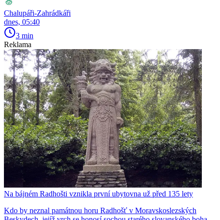
Chalupáři-Zahrádkáři
dnes, 05:40
3 min
Reklama
Na bájném Radhošti vznikla první ubytovna už před 135 lety
Kdo by neznal památnou horu Radhošť v Moravskoslezských
Beskydech, jejíž vrch se honosí sochou starého slovanského boha