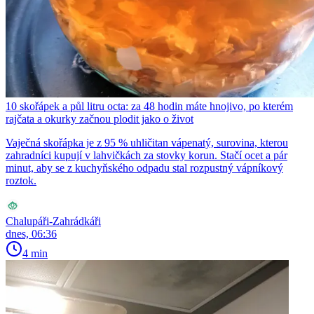
10 skořápek a půl litru octa: za 48 hodin máte hnojivo, po kterém
rajčata a okurky začnou plodit jako o život
Vaječná skořápka je z 95 % uhličitan vápenatý, surovina, kterou
zahradníci kupují v lahvičkách za stovky korun. Stačí ocet a pár
minut, aby se z kuchyňského odpadu stal rozpustný vápníkový
roztok.
Chalupáři-Zahrádkáři
dnes, 06:36
4 min