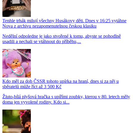
Tenhle trhák milují všechny Husákovy děti. Dnes v 16:25 vytáhne
Nova z archivu nezapomenutelnou českou klasiku
Nedělní odpoledne je jako stvořené k tomu, abyste se pohodlně
usadili a nechali se vtáhnout do příběhu,...
Kdo měl za dob ČSSR tohoto upírka na hraní, dnes si za něj u
sběratelů může říct až 3 500 Kč
Žluto-bílá plyšová hračka s upířími zoubky, kterou v 80. letech měly
doma jen vyvolené rodiny. Kdo si...