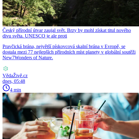
Český přírodní útvar zaujal svět. Brzy by mohl získat titul nového
divu světa. UNESCO je ale proti
Pravčická brána, největší pískovcová skalní brána v Evropě, se
dostala mezi 77 nejlepších přírodních míst planety v globální soutěži
New7Wonders of Nature.
VědaŽivě.cz
dnes, 05:48
4 min