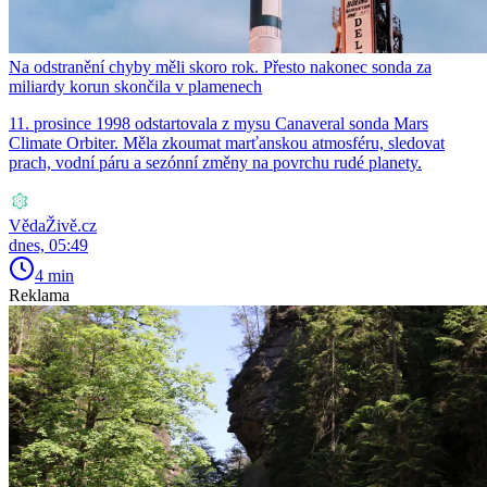
Na odstranění chyby měli skoro rok. Přesto nakonec sonda za
miliardy korun skončila v plamenech
11. prosince 1998 odstartovala z mysu Canaveral sonda Mars
Climate Orbiter. Měla zkoumat marťanskou atmosféru, sledovat
prach, vodní páru a sezónní změny na povrchu rudé planety.
VědaŽivě.cz
dnes, 05:49
4 min
Reklama