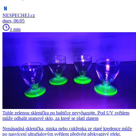
NESPECHEJ.cz
dnes, 06:05
1 min
Tuhle zelenou skleničku po babičce nevyhazujte. Pod UV světlem
může odhalit uranové sklo, za které se platí zlatem
Nenápadná sklenička, miska nebo cukřenka ze staré kredence může
po nasvícení ultrafialovým světlem předvést překvapivý efekt.