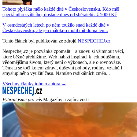
Tohoto plyšáka mělo každé dítě v Československu. Kdo měl
speciálního svítícího, dostane dnes od sběratelů až 5000 Kč
V osmdesátých letech po něm toužilo snad každé dítě v
Československu, ale jen málokdo mohl mít doma ten...
Tento článek byl publikován ze zdrojů
NESPECHEJ.cz
Nespechej.cz je pozvánka zpomalit – a znovu si všimnout věcí,
které běžně přehlížíme. Web nabízí inspiraci k jednoduššímu,
vědomějšímu životu, který není o výkonech, ale o rovnováze.
Témata se točí kolem zdraví, duševní pohody, rodiny, vztahů i
smysluplného využití času. Namísto radikálních změn...
Všechny články tohoto autora →
Vybrali jsme pro vás
Magazíny a zajímavosti