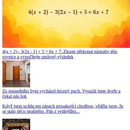
4(x + 2) - 3(2x - 1) + 5 = 6x + 7: Zkuste překonat nástrahy této
rovnice a vypočítejte správný výsledek
Ze sousedního bytu vycházel hrozný puch. Vyrazili jsme dveře a
čekal nás šok
Když jsem ucítila ten zápach prosakující chodbou, věděla jsem, že
se stalo něco strašného. Pán z vedlejšího...