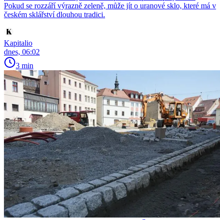
Pokud se rozzáří výrazně zeleně, může jít o uranové sklo, které má v
českém sklářství dlouhou tradici.
Kapitalio
dnes, 06:02
3 min