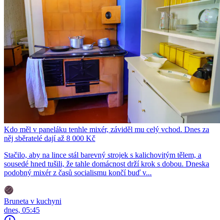
Kdo měl v paneláku tenhle mixér, záviděl mu celý vchod. Dnes za
něj sběratelé dají až 8 000 Kč
Stačilo, aby na lince stál barevný strojek s kalichovitým tělem, a
sousedé hned tušili, že tahle domácnost drží krok s dobou. Dneska
podobný mixér z časů socialismu končí buď v...
Bruneta v kuchyni
dnes, 05:45