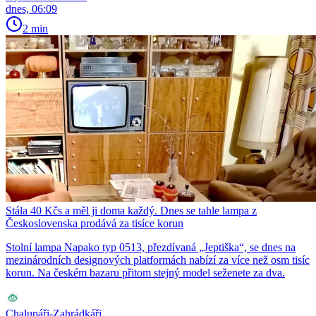
dnes, 06:09
2 min
Stála 40 Kčs a měl ji doma každý. Dnes se tahle lampa z
Československa prodává za tisíce korun
Stolní lampa Napako typ 0513, přezdívaná „Jeptiška“, se dnes na
mezinárodních designových platformách nabízí za více než osm tisíc
korun. Na českém bazaru přitom stejný model seženete za dva.
Chalupáři-Zahrádkáři