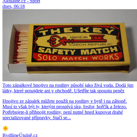
Aktuálně.cz - Sport
dnes, 06:18
Toto zápalkové hnojivo na rostliny působí jako živá voda. Dodá jim
látky, které nenajdete ani v obchodě. Ušetříte tak spoustu peněz
Hnojivo ze zápalek můžete použít na rostliny v bytě i na záhoně.
Musí to však být ty, kterým prospívá síra, fosfor, hořčík a železo.
Potřebujete-li přihnojit rostliny, není nutné hned kupovat drahé
specializované přípravky. Stačí se...
BydlímeÚtulně.cz