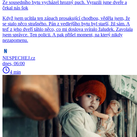
Ze sousedního bytu vycházel hrozný puch. Vyrazili jsme dveře a
čekal nás šok
Když jsem ucítila ten zápach prosakující chodbou, věděla jsem, že
se stalo něco strašného. Pán z vedlejšího bytu byl starší, žil sám. A
teď z jeho dveří táhlo něco, co mi doslova svíralo žaludek. Zavolala
jsem správce. Ten policii. A pak přišel moment, na který nikdy
nezapomenu.
NESPECHEJ.cz
dnes, 06:00
4 min