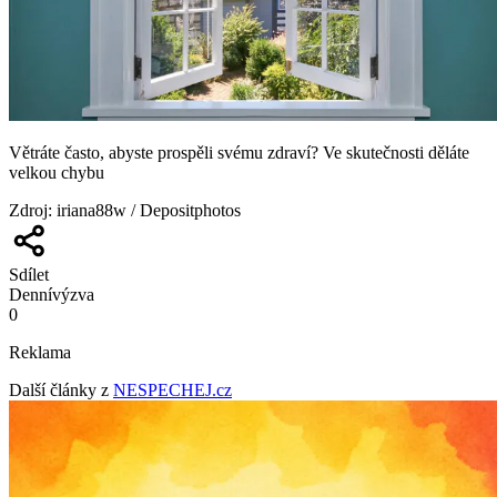
Větráte často, abyste prospěli svému zdraví? Ve skutečnosti děláte
velkou chybu
Zdroj
:
iriana88w / Depositphotos
Sdílet
Denní
výzva
0
Reklama
Další články z
NESPECHEJ.cz