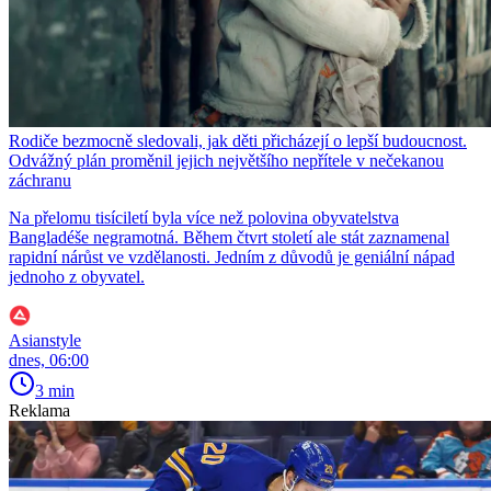
Rodiče bezmocně sledovali, jak děti přicházejí o lepší budoucnost.
Odvážný plán proměnil jejich největšího nepřítele v nečekanou
záchranu
Na přelomu tisíciletí byla více než polovina obyvatelstva
Bangladéše negramotná. Během čtvrt století ale stát zaznamenal
rapidní nárůst ve vzdělanosti. Jedním z důvodů je geniální nápad
jednoho z obyvatel.
Asianstyle
dnes, 06:00
3 min
Reklama