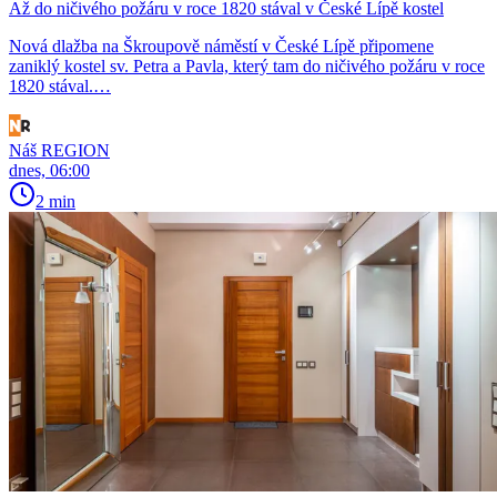
Až do ničivého požáru v roce 1820 stával v České Lípě kostel
Nová dlažba na Škroupově náměstí v České Lípě připomene
zaniklý kostel sv. Petra a Pavla, který tam do ničivého požáru v roce
1820 stával.…
Náš REGION
dnes, 06:00
2 min