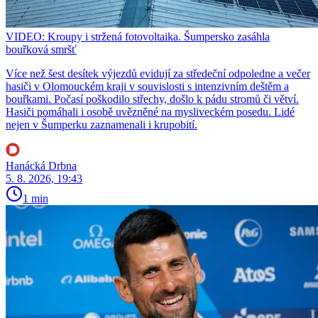
VIDEO: Kroupy i stržená fotovoltaika. Šumpersko zasáhla
bouřková smršť
Více než šest desítek výjezdů evidují za středeční odpoledne a večer
hasiči v Olomouckém kraji v souvislosti s intenzivním deštěm a
bouřkami. Počasí poškodilo střechy, došlo k pádu stromů či větví.
Hasiči pomáhali i osobě uvězněné na mysliveckém posedu. Lidé
nejen v Šumperku zaznamenali i krupobití.
Hanácká Drbna
5. 8. 2026, 19:43
1 min