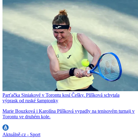
Parťačka Siniakové v Torontu kosí Češky. Plíšková schytala
výprask od ruské šampionky
Marie Bouzková i Karolína Plíšková vypadly na tenisovém turnaji v
Torontu ve druhém kole.
Aktuálně.cz - Sport