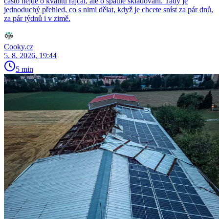
často nejde o kvalitu rajčat, ale o špatné skladování. Tady je
jednoduchý přehled, co s nimi dělat, když je chcete sníst za pár dnů,
za pár týdnů i v zimě.
Cooky.cz
5. 8. 2026, 19:44
5 min