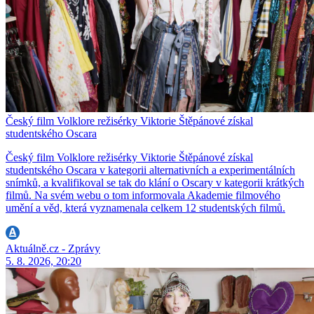
Český film Volklore režisérky Viktorie Štěpánové získal
studentského Oscara
Český film Volklore režisérky Viktorie Štěpánové získal
studentského Oscara v kategorii alternativních a experimentálních
snímků, a kvalifikoval se tak do klání o Oscary v kategorii krátkých
filmů. Na svém webu o tom informovala Akademie filmového
umění a věd, která vyznamenala celkem 12 studentských filmů.
Aktuálně.cz - Zprávy
5. 8. 2026, 20:20