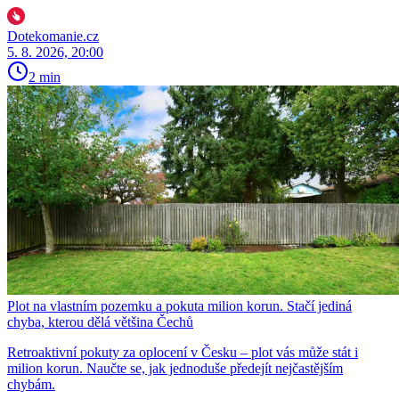
Dotekomanie.cz
5. 8. 2026, 20:00
2 min
Plot na vlastním pozemku a pokuta milion korun. Stačí jediná
chyba, kterou dělá většina Čechů
Retroaktivní pokuty za oplocení v Česku – plot vás může stát i
milion korun. Naučte se, jak jednoduše předejít nejčastějším
chybám.