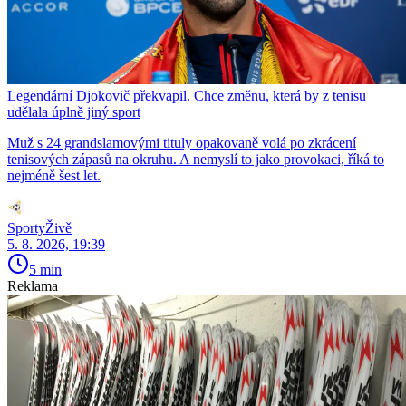
Legendární Djokovič překvapil. Chce změnu, která by z tenisu
udělala úplně jiný sport
Muž s 24 grandslamovými tituly opakovaně volá po zkrácení
tenisových zápasů na okruhu. A nemyslí to jako provokaci, říká to
nejméně šest let.
SportyŽivě
5. 8. 2026, 19:39
5 min
Reklama