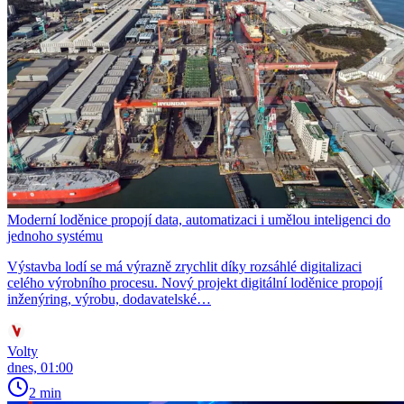
Moderní loděnice propojí data, automatizaci i umělou inteligenci do
jednoho systému
Výstavba lodí se má výrazně zrychlit díky rozsáhlé digitalizaci
celého výrobního procesu. Nový projekt digitální loděnice propojí
inženýring, výrobu, dodavatelské…
Volty
dnes, 01:00
2 min