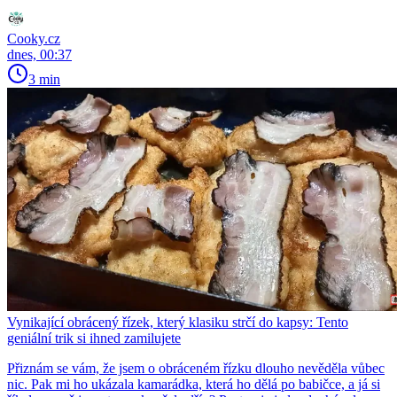
Cooky.cz
dnes, 00:37
3 min
Vynikající obrácený řízek, který klasiku strčí do kapsy: Tento
geniální trik si ihned zamilujete
Přiznám se vám, že jsem o obráceném řízku dlouho nevěděla vůbec
nic. Pak mi ho ukázala kamarádka, která ho dělá po babičce, a já si