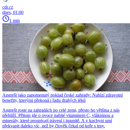
cdr.cz
dnes, 01:00
1 min
Angrešt jako zapomenutý poklad české zahrady: Nabízí zdravotní
benefity, kterými překoná i řadu drahých léků
Angrešt roste na zahradách po celé zemi, přesto ho většina z nás
přehlíží. Přitom jde o ovoce nabité vitaminem C, vlákninou a
minerály, které prospívají trávení i imunitě. A v kuchyni umí
překvapit daleko víc, než by člověk čekal od keře s trny.