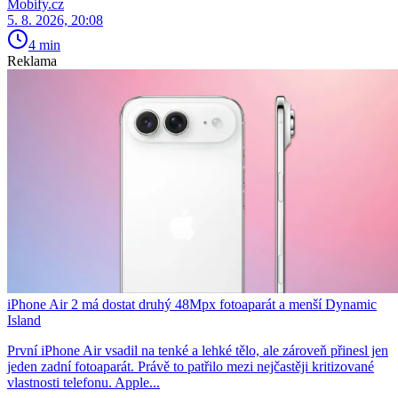
Mobify.cz
5. 8. 2026, 20:08
4 min
Reklama
iPhone Air 2 má dostat druhý 48Mpx fotoaparát a menší Dynamic
Island
První iPhone Air vsadil na tenké a lehké tělo, ale zároveň přinesl jen
jeden zadní fotoaparát. Právě to patřilo mezi nejčastěji kritizované
vlastnosti telefonu. Apple...