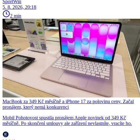
SportWin
5. 8. 2026, 20:18
2 min
MacBook za 349 Kč měsíčně a iPhone 17 za polovinu ceny. Začal
pronájem, který nemá konkurenci
Mobil Pohotovost spustila pronájem Apple novinek od 349 Kč
měsíčně. Po skončení smlouvy ale zařízení nevlastníte, vracíte ho.