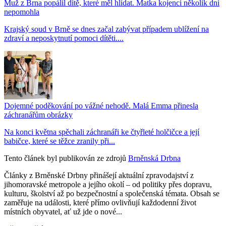
Muž z Brna popálil dítě, které měl hlídat. Matka kojenci několik dní
nepomohla
Krajský soud v Brně se dnes začal zabývat případem ublížení na
zdraví a neposkytnutí pomoci dítěti....
Dojemné poděkování po vážné nehodě. Malá Emma přinesla
záchranářům obrázky
Na konci května spěchali záchranáři ke čtyřleté holčičce a její
babičce, které se těžce zranily při...
Tento článek byl publikován ze zdrojů
Brněnská Drbna
Články z Brněnské Drbny přinášejí aktuální zpravodajství z
jihomoravské metropole a jejího okolí – od politiky přes dopravu,
kulturu, školství až po bezpečnostní a společenská témata. Obsah se
zaměřuje na události, které přímo ovlivňují každodenní život
místních obyvatel, ať už jde o nové...