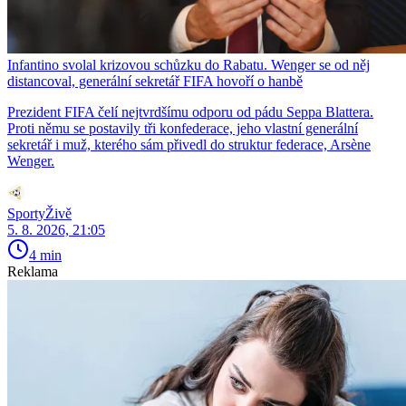
Infantino svolal krizovou schůzku do Rabatu. Wenger se od něj
distancoval, generální sekretář FIFA hovoří o hanbě
Prezident FIFA čelí nejtvrdšímu odporu od pádu Seppa Blattera.
Proti němu se postavily tři konfederace, jeho vlastní generální
sekretář i muž, kterého sám přivedl do struktur federace, Arsène
Wenger.
SportyŽivě
5. 8. 2026, 21:05
4 min
Reklama