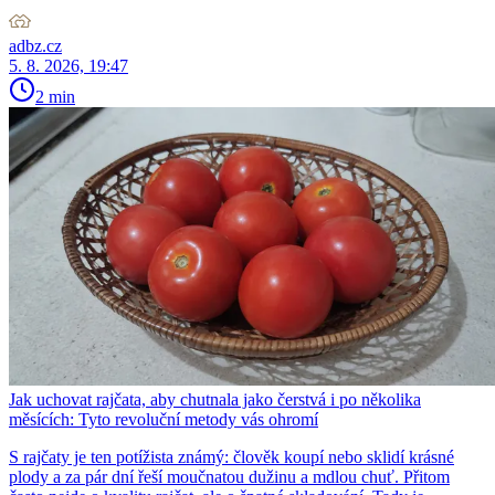
adbz.cz
5. 8. 2026, 19:47
2 min
Jak uchovat rajčata, aby chutnala jako čerstvá i po několika
měsících: Tyto revoluční metody vás ohromí
S rajčaty je ten potížista známý: člověk koupí nebo sklidí krásné
plody a za pár dní řeší moučnatou dužinu a mdlou chuť. Přitom