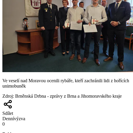
Ve veselí nad Moravou ocenili rybáře, kteří zachránili lidi z hořících
unimobuněk
Zdroj
:
Brněnská Drbna - zprávy z Brna a Jihomoravského kraje
Sdílet
Denní
výzva
0