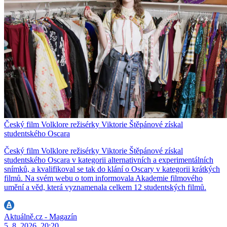
Český film Volklore režisérky Viktorie Štěpánové získal
studentského Oscara
Český film Volklore režisérky Viktorie Štěpánové získal
studentského Oscara v kategorii alternativních a experimentálních
snímků, a kvalifikoval se tak do klání o Oscary v kategorii krátkých
filmů. Na svém webu o tom informovala Akademie filmového
umění a věd, která vyznamenala celkem 12 studentských filmů.
Aktuálně.cz - Magazín
5. 8. 2026, 20:20