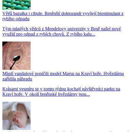
Větší bazalka i cibule. Brněnští doktorandi vyvíjejí biostimulant z
rybího odpadu
Tým mladých vědců z Mendelovy univerzity v Brně našel nové
využití pro odpad z rybích chovů. Z rybího kalu...
Mladí vandalové poničili model Marsu na Kraví hoře. Hvězdárna
zařídila náhradu
Krásami vesmíru se v tomto týdnu kochají návštěvníci parku na
Kraví hoře. V okolí brněnské hvězdárny jsou...