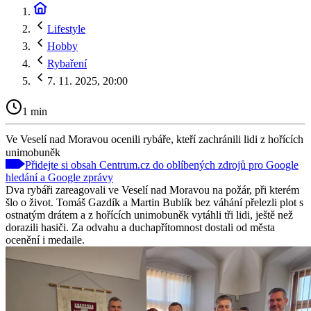
Lifestyle
Hobby
Rybaření
7. 11. 2025, 20:00
1 min
Ve Veselí nad Moravou ocenili rybáře, kteří zachránili lidi z hořících
unimobuněk
Přidejte si obsah Centrum.cz do oblíbených zdrojů pro Google
hledání a Google zprávy
Dva rybáři zareagovali ve Veselí nad Moravou na požár, při kterém
šlo o život. Tomáš Gazdík a Martin Bublík bez váhání přelezli plot s
ostnatým drátem a z hořících unimobuněk vytáhli tři lidi, ještě než
dorazili hasiči. Za odvahu a duchapřítomnost dostali od města
ocenění i medaile.