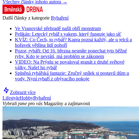
Všechny články tohoto autora →
Další články z kategorie
Rybaření
Ve Vranovské přehradě našli obří monstrum
Pelikán: Letecký rybář s vakem, který funguje jako síť
KVÍZ: Co Čech, to rybář? Kapra pozná každý, ale u jelců a
hořavek většina lidí pohoří
Pozor, rybáři: Od 16. března nesmíte ponechat tyto běžné
ryby. Kdo je nevrátí, má problém se zákonem
VIDEO: Na Prýglu se povaloval granát z druhé světové
války. Našel ho rybář
Splněná rybářská fantazie: Zručný snílek si postavil dům u
vody. Nyní rybaří z obývacího pokoje
Zobrazit více
Lifestyle
Hobby
Rybaření
Vybrali jsme pro vás
Magazíny a zajímavosti