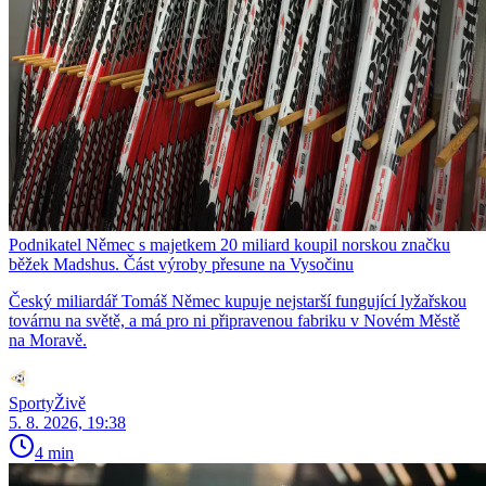
Podnikatel Němec s majetkem 20 miliard koupil norskou značku
běžek Madshus. Část výroby přesune na Vysočinu
Český miliardář Tomáš Němec kupuje nejstarší fungující lyžařskou
továrnu na světě, a má pro ni připravenou fabriku v Novém Městě
na Moravě.
SportyŽivě
5. 8. 2026, 19:38
4 min