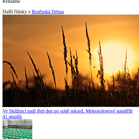
Reklama
Další články z
Brněnská Drbna
Ve Strážnici padl třetí den po sobě rekord. Meteorologové naměřili
41 stupňů