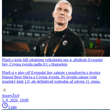
Plzeň o krok blíž srbskému velkoklubu pro 4. předkolo Evropské
ligy. Crvena zvezda padla 0:1 s Hapoelem
Plzeň si v play-off Evropské ligy zahraje s poraženým z dvojice
Hapoel Beer-Sheva a Crvena zvezda. Po prvním zápase vede
izraelský klub 1:0, ale definitivně rozhodne až odveta 11. srpna.
SportyŽivě
5. 8. 2026, 19:09
3 min