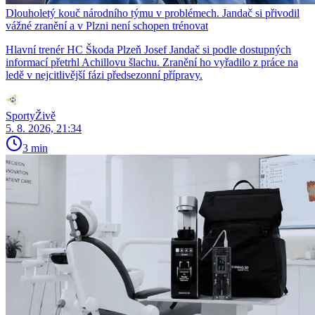
Dlouholetý kouč národního týmu v problémech. Jandač si přivodil
vážné zranění a v Plzni není schopen trénovat
Hlavní trenér HC Škoda Plzeň Josef Jandač si podle dostupných
informací přetrhl Achillovu šlachu. Zranění ho vyřadilo z práce na
ledě v nejcitlivější fázi předsezonní přípravy.
SportyŽivě
5. 8. 2026, 21:34
3 min