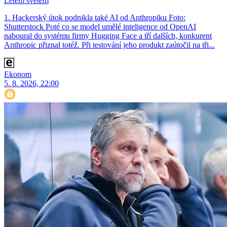
Letem světem
1. Hackerský útok podnikla také AI od Anthropiku Foto:
Shutterstock Poté co se model umělé inteligence od OpenAI
naboural do systému firmy Hugging Face a tří dalších, konkurent
Anthro­pic přiznal totéž. Při testování jeho produkt zaútočil na tři...
Ekonom
5. 8. 2026, 22:00