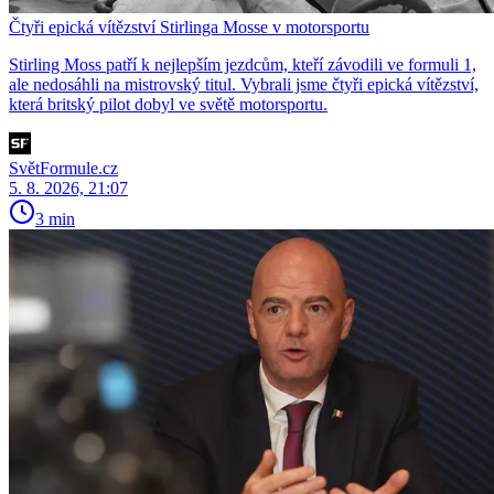
Čtyři epická vítězství Stirlinga Mosse v motorsportu
Stirling Moss patří k nejlepším jezdcům, kteří závodili ve formuli 1,
ale nedosáhli na mistrovský titul. Vybrali jsme čtyři epická vítězství,
která britský pilot dobyl ve světě motorsportu.
SvětFormule.cz
5. 8. 2026, 21:07
3 min