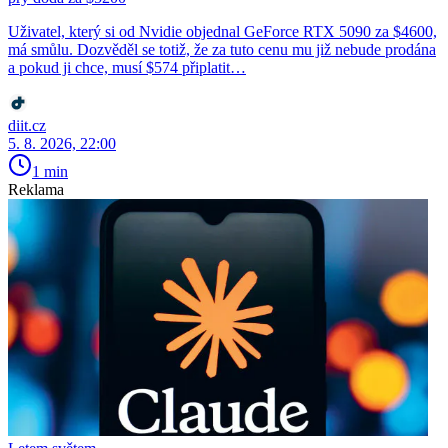
Uživatel, který si od Nvidie objednal GeForce RTX 5090 za $4600,
má smůlu. Dozvěděl se totiž, že za tuto cenu mu již nebude prodána
a pokud ji chce, musí $574 připlatit…
diit.cz
5. 8. 2026, 22:00
1 min
Reklama