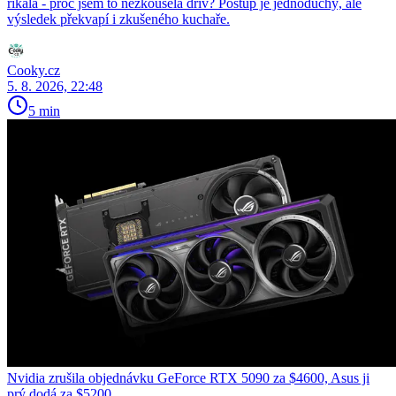
říkala - proč jsem to nezkoušela dřív? Postup je jednoduchý, ale
výsledek překvapí i zkušeného kuchaře.
Cooky.cz
5. 8. 2026, 22:48
5 min
Nvidia zrušila objednávku GeForce RTX 5090 za $4600, Asus ji
prý dodá za $5200