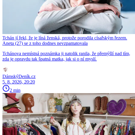
Tchán jí řekl, že je líná ženská, protože porodila císařským řezem.
Aneta (27) se z toho dodnes nevzpamatovala
Tchánova nemístná poznámka ji natolik ranila, že přemýšlí nad tím,
zda je opravdu tak špatná matka, jak si o ní myslí.
DámskýDeník.cz
5. 8. 2026, 20:20
2 min