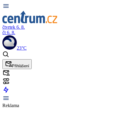
čtvrtek 6. 8.
čt 6. 8.
23°C
Přihlášení
Reklama