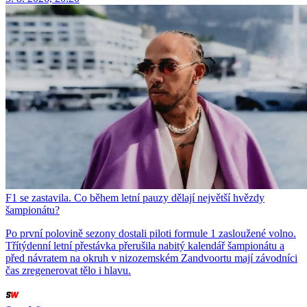
F1 se zastavila. Co během letní pauzy dělají největší hvězdy
šampionátu?
Po první polovině sezony dostali piloti formule 1 zasloužené volno.
Třítýdenní letní přestávka přerušila nabitý kalendář šampionátu a
před návratem na okruh v nizozemském Zandvoortu mají závodníci
čas zregenerovat tělo i hlavu.