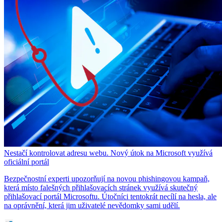
Nestačí kontrolovat adresu webu. Nový útok na Microsoft využívá
oficiální portál
Bezpečnostní experti upozorňují na novou phishingovou kampaň,
která místo falešných přihlašovacích stránek využívá skutečný
přihlašovací portál Microsoftu. Útočníci tentokrát necílí na hesla, ale
na oprávnění, která jim uživatelé nevědomky sami udělí.