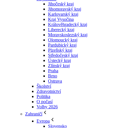
Jihočeský kraj
Jihomoravský kraj
Karlovarský kraj
Kraj Vysočina
Králověhradecký kraj
Liberecký kraj
Moravskoslezský kraj
Olomoucký kraj
Pardubický kraj
Plzeňský kraj
Středočeský kraj
Ústecký kraj
Zlínský kraj
Praha
Brno
Ostrava
Školství
Zdravotnictví
Politika
O počasí
Volby 2026
Zahraničí
Evropa
Slovensko