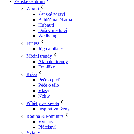
Ženské centrum
Zdraví
Ženské zdraví
Babiččina lékárna
Hubnutí
Duševní zdraví
Wellbeing
Fitness
Jóga a pilates
Módní trendy
Aktuální trendy
Doplňky
Krása
Péče o pleť
Péče o tělo
Vlasy
Nehty
Příběhy ze života
Inspirativní ženy
Rodina & komunita
Výchova
Přátelství
Vztahy