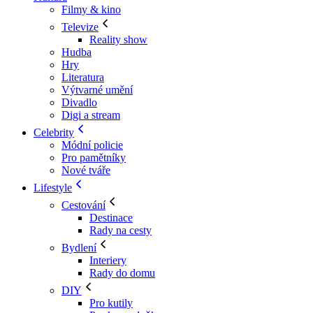
Filmy & kino
Televize
Reality show
Hudba
Hry
Literatura
Výtvarné umění
Divadlo
Digi a stream
Celebrity
Módní policie
Pro pamětníky
Nové tváře
Lifestyle
Cestování
Destinace
Rady na cesty
Bydlení
Interiery
Rady do domu
DIY
Pro kutily