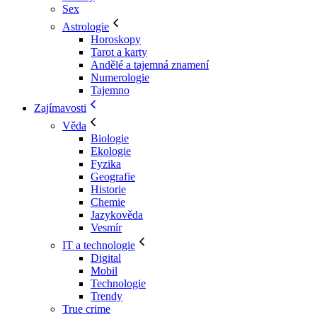
Sex
Astrologie
Horoskopy
Tarot a karty
Andělé a tajemná znamení
Numerologie
Tajemno
Zajímavosti
Věda
Biologie
Ekologie
Fyzika
Geografie
Historie
Chemie
Jazykověda
Vesmír
IT a technologie
Digital
Mobil
Technologie
Trendy
True crime