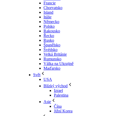
Francie
Chorvatsko
Island
Itálie
Německo
Polsko
Rakousko
Řecko
Rusko
Španělsko
Švédsko
Velká Británie
Rumunsko
Válka na Ukrajině
Maďarsko
Svět
USA
Blízký východ
Izrael
Palestina
Asie
Čína
Jižní Korea