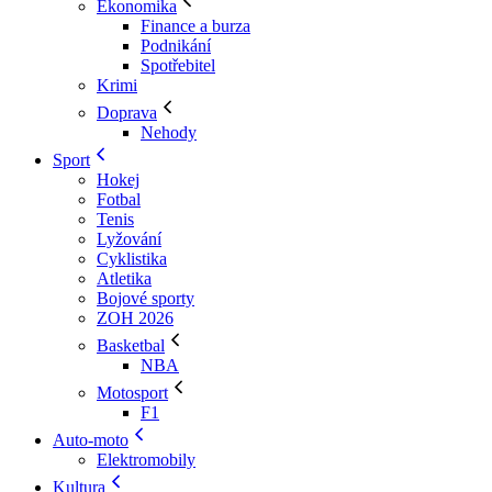
Ekonomika
Finance a burza
Podnikání
Spotřebitel
Krimi
Doprava
Nehody
Sport
Hokej
Fotbal
Tenis
Lyžování
Cyklistika
Atletika
Bojové sporty
ZOH 2026
Basketbal
NBA
Motosport
F1
Auto-moto
Elektromobily
Kultura