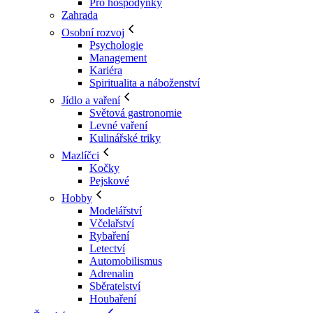
Pro hospodyňky
Zahrada
Osobní rozvoj
Psychologie
Management
Kariéra
Spiritualita a náboženství
Jídlo a vaření
Světová gastronomie
Levné vaření
Kulinářské triky
Mazlíčci
Kočky
Pejskové
Hobby
Modelářství
Včelařství
Rybaření
Letectví
Automobilismus
Adrenalin
Sběratelství
Houbaření