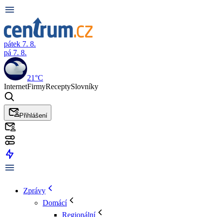
pátek 7. 8.
pá 7. 8.
21°C
Internet
Firmy
Recepty
Slovníky
Přihlášení
Zprávy
Domácí
Regionální