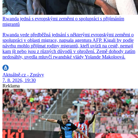
Rwanda jedná s evropskými zeměmi o spolupráci s přijímáním
migrantů
Rwanda vede předběžná jednání s některými evropskými zeměmi o
spolupráci v oblasti migrace, napsala agentura AFP. Kigali by podle
návrhu mohlo přijímat rodiny migrantů, kteří uvízli na cestě, nemají
kam jít nebo jsou z různých důvodů v ohrožení. Země dohody zatím
nedosáhly, uvedla mluvčí rwandské vlády Yolande Makoloová.
Aktuálně.cz - Zprávy
7. 8. 2026, 19:30
Reklama