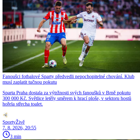
Fanoušci fotbalové Sparty předvedli nepochopitelné chování. Klub
musí zaplatit tučnou pokutu
Sparta Praha dostala za výtržnosti svých fanoušků v Brně pokutu
300 000 Kč. Světlice letěly směrem k hrací ploše, v sektoru hostů
hořela střecha toalet.
SportyŽivě
7. 8. 2026, 20:55
3 min