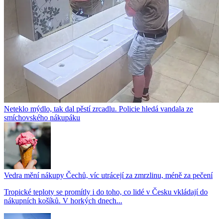
Neteklo mýdlo, tak dal pěstí zrcadlu. Policie hledá vandala ze
smíchovského nákupáku
Vedra mění nákupy Čechů, víc utrácejí za zmrzlinu, méně za pečení
Tropické teploty se promítly i do toho, co lidé v Česku vkládají do
nákupních košíků. V horkých dnech...