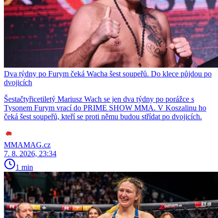
Dva týdny po Furym čeká Wacha šest soupeřů. Do klece půjdou po
dvojicích
Šestačtyřicetiletý Mariusz Wach se jen dva týdny po porážce s
Tysonem Furym vrací do PRIME SHOW MMA. V Koszalinu ho
čeká šest soupeřů, kteří se proti němu budou střídat po dvojicích.
MMAMAG.cz
7. 8. 2026, 23:34
1 min