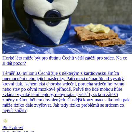
Horké léto může být pro třetinu Čechů větší zátěží pro srdce. Na co
si dát pozor?
Téměř 3,6 milionu Čechů žije s některým z kardiovaskulárních
onemocnění nebo jejich následky. Patří mezi ně například vysoký
krevní tlak, ischemická choroba srdeční, porucha srdečního rytmu
nebo stav po cévní mozkové příhodě. Právě tito lidé mohou hůře
zvládat vysoké letní teploty, dehydrataci, větší fyzickou zátěž i
změny režimu během dovolených. Častější konzumace alkoholu pak
může riziko dále zvyšovat. Jak tedy riziko problémů se srdcem co
nejvíc snížit?
Plné zdraví