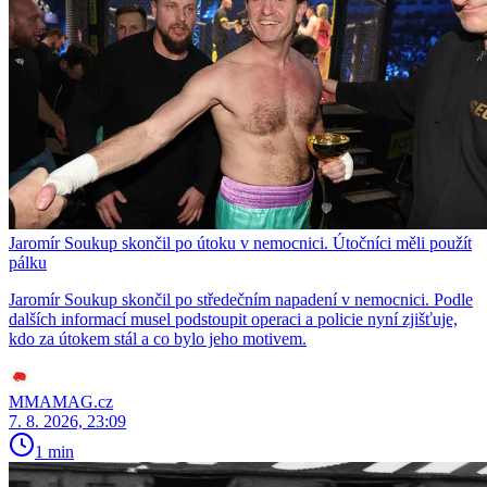
Jaromír Soukup skončil po útoku v nemocnici. Útočníci měli použít
pálku
Jaromír Soukup skončil po středečním napadení v nemocnici. Podle
dalších informací musel podstoupit operaci a policie nyní zjišťuje,
kdo za útokem stál a co bylo jeho motivem.
MMAMAG.cz
7. 8. 2026, 23:09
1 min