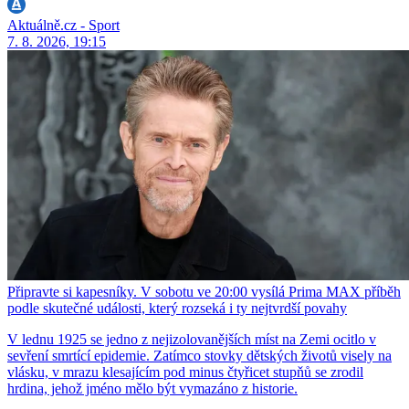
Aktuálně.cz - Sport
7. 8. 2026, 19:15
Připravte si kapesníky. V sobotu ve 20:00 vysílá Prima MAX příběh
podle skutečné události, který rozseká i ty nejtvrdší povahy
V lednu 1925 se jedno z nejizolovanějších míst na Zemi ocitlo v
sevření smrtící epidemie. Zatímco stovky dětských životů visely na
vlásku, v mrazu klesajícím pod minus čtyřicet stupňů se zrodil
hrdina, jehož jméno mělo být vymazáno z historie.