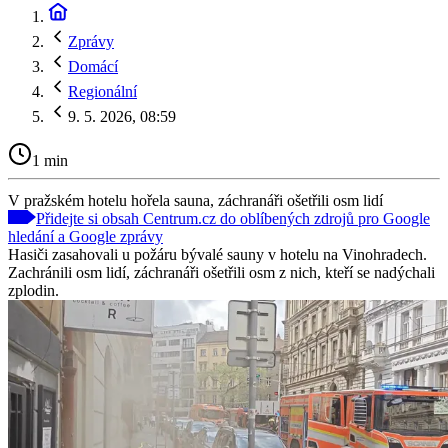
Zprávy
Domácí
Regionální
9. 5. 2026, 08:59
1 min
V pražském hotelu hořela sauna, záchranáři ošetřili osm lidí
Přidejte si obsah Centrum.cz do oblíbených zdrojů pro Google
hledání a Google zprávy
Hasiči zasahovali u požáru bývalé sauny v hotelu na Vinohradech.
Zachránili osm lidí, záchranáři ošetřili osm z nich, kteří se nadýchali
zplodin.