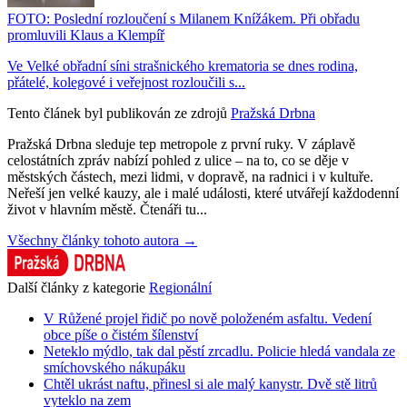
FOTO: Poslední rozloučení s Milanem Knížákem. Při obřadu
promluvili Klaus a Klempíř
Ve Velké obřadní síni strašnického krematoria se dnes rodina,
přátelé, kolegové i veřejnost rozloučili s...
Tento článek byl publikován ze zdrojů
Pražská Drbna
Pražská Drbna sleduje tep metropole z první ruky. V záplavě
celostátních zpráv nabízí pohled z ulice – na to, co se děje v
městských částech, mezi lidmi, v dopravě, na radnici i v kultuře.
Neřeší jen velké kauzy, ale i malé události, které utvářejí každodenní
život v hlavním městě. Čtenáři tu...
Všechny články tohoto autora →
Další články z kategorie
Regionální
V Růžené projel řidič po nově položeném asfaltu. Vedení
obce píše o čistém šílenství
Neteklo mýdlo, tak dal pěstí zrcadlu. Policie hledá vandala ze
smíchovského nákupáku
Chtěl ukrást naftu, přinesl si ale malý kanystr. Dvě stě litrů
vyteklo na zem