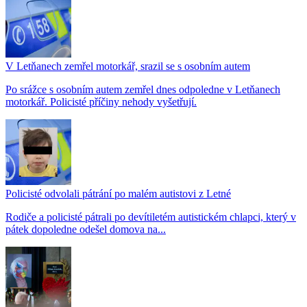
V Letňanech zemřel motorkář, srazil se s osobním autem
Po srážce s osobním autem zemřel dnes odpoledne v Letňanech
motorkář. Policisté příčiny nehody vyšetřují.
Policisté odvolali pátrání po malém autistovi z Letné
Rodiče a policisté pátrali po devítiletém autistickém chlapci, který v
pátek dopoledne odešel domova na...