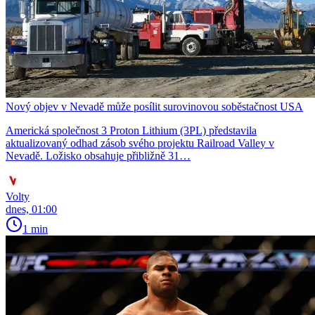
Nový objev v Nevadě může posílit surovinovou soběstačnost USA
Americká společnost 3 Proton Lithium (3PL) představila
aktualizovaný odhad zásob svého projektu Railroad Valley v
Nevadě. Ložisko obsahuje přibližně 31…
Volty
dnes, 01:00
1 min