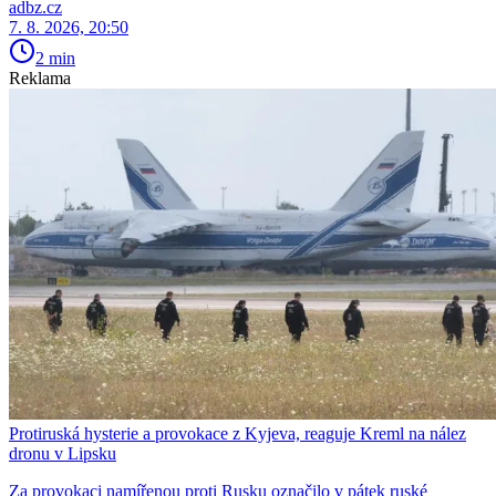
adbz.cz
7. 8. 2026, 20:50
2 min
Reklama
Protiruská hysterie a provokace z Kyjeva, reaguje Kreml na nález
dronu v Lipsku
Za provokaci namířenou proti Rusku označilo v pátek ruské