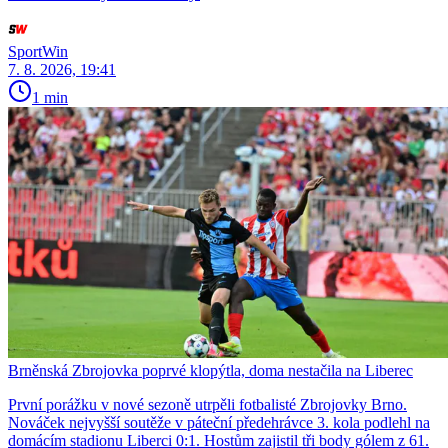
SportWin
7. 8. 2026, 19:41
1 min
Brněnská Zbrojovka poprvé klopýtla, doma nestačila na Liberec
První porážku v nové sezoně utrpěli fotbalisté Zbrojovky Brno.
Nováček nejvyšší soutěže v páteční předehrávce 3. kola podlehl na
domácím stadionu Liberci 0:1. Hostům zajistil tři body gólem z 61.