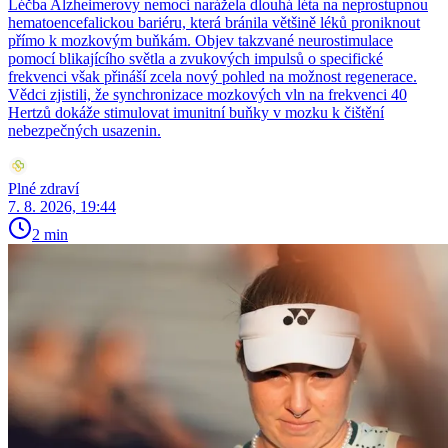
Léčba Alzheimerovy nemoci narážela dlouhá léta na neprostupnou
hematoencefalickou bariéru, která bránila většině léků proniknout
přímo k mozkovým buňkám. Objev takzvané neurostimulace
pomocí blikajícího světla a zvukových impulsů o specifické
frekvenci však přináší zcela nový pohled na možnost regenerace.
Vědci zjistili, že synchronizace mozkových vln na frekvenci 40
Hertzů dokáže stimulovat imunitní buňky v mozku k čištění
nebezpečných usazenin.
Plné zdraví
7. 8. 2026, 19:44
2 min