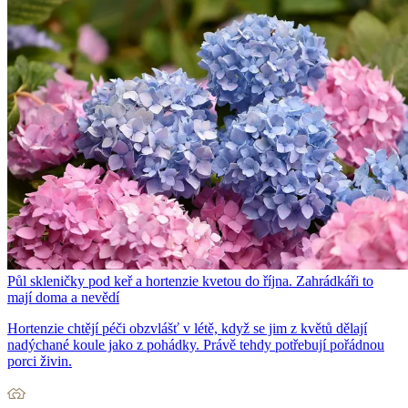
Půl skleničky pod keř a hortenzie kvetou do října. Zahrádkáři to
mají doma a nevědí
Hortenzie chtějí péči obzvlášť v létě, když se jim z květů dělají
nadýchané koule jako z pohádky. Právě tehdy potřebují pořádnou
porci živin.