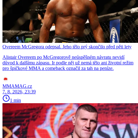
Overeem McGregora odepsal. Jeho tělo prý skončilo před pěti lety
Alistair Overeem po McGregorově neúspěšném návratu nevidí
důvod k dalšímu zápasu. Ir podle něj už nemá tělo ani životní režim
pro špičkové MMA a comeback označil za tah na peníze.
MMAMAG.cz
7. 8. 2026, 23:39
1 min