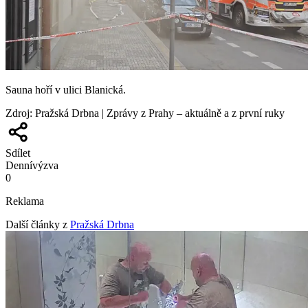
Sauna hoří v ulici Blanická.
Zdroj
:
Pražská Drbna | Zprávy z Prahy – aktuálně a z první ruky
Sdílet
Denní
výzva
0
Reklama
Další články z
Pražská Drbna