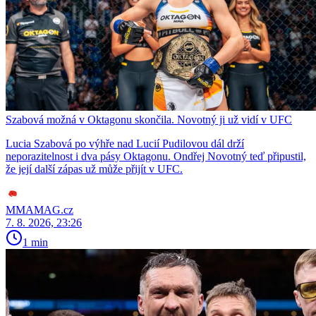
Szabová možná v Oktagonu skončila. Novotný ji už vidí v UFC
Lucia Szabová po výhře nad Lucií Pudilovou dál drží
neporazitelnost i dva pásy Oktagonu. Ondřej Novotný teď připustil,
že její další zápas už může přijít v UFC.
MMAMAG.cz
7. 8. 2026, 23:26
1 min