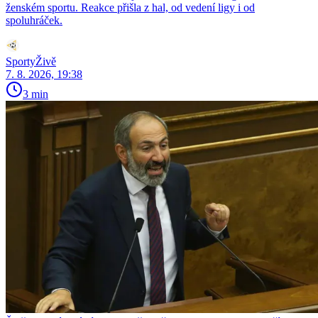
ženském sportu. Reakce přišla z hal, od vedení ligy i od
spoluhráček.
SportyŽivě
7. 8. 2026, 19:38
3 min