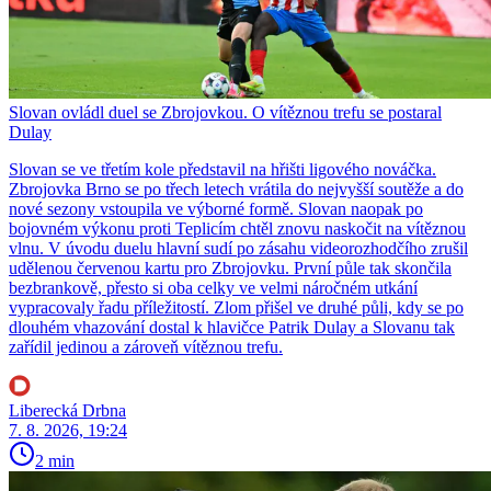
Slovan ovládl duel se Zbrojovkou. O vítěznou trefu se postaral
Dulay
Slovan se ve třetím kole představil na hřišti ligového nováčka.
Zbrojovka Brno se po třech letech vrátila do nejvyšší soutěže a do
nové sezony vstoupila ve výborné formě. Slovan naopak po
bojovném výkonu proti Teplicím chtěl znovu naskočit na vítěznou
vlnu. V úvodu duelu hlavní sudí po zásahu videorozhodčího zrušil
udělenou červenou kartu pro Zbrojovku. První půle tak skončila
bezbrankově, přesto si oba celky ve velmi náročném utkání
vypracovaly řadu příležitostí. Zlom přišel ve druhé půli, kdy se po
dlouhém vhazování dostal k hlavičce Patrik Dulay a Slovanu tak
zařídil jedinou a zároveň vítěznou trefu.
Liberecká Drbna
7. 8. 2026, 19:24
2 min