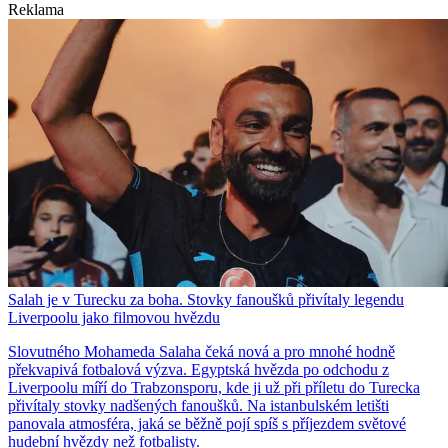
Reklama
Salah je v Turecku za boha. Stovky fanoušků přivítaly legendu
Liverpoolu jako filmovou hvězdu
Slovutného Mohameda Salaha čeká nová a pro mnohé hodně
překvapivá fotbalová výzva. Egyptská hvězda po odchodu z
Liverpoolu míří do Trabzonsporu, kde ji už při příletu do Turecka
přivítaly stovky nadšených fanoušků. Na istanbulském letišti
panovala atmosféra, jaká se běžně pojí spíš s příjezdem světové
hudební hvězdy než fotbalisty.