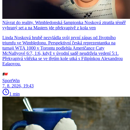
Návrat do reality. Wimbledonská šampionka Nosková ztratila téměř
vyhraný set a na Masters jde překvapivě z kola ven
Linda Nosková hrubě nezvládla svůj první zápas od životního
triumfu ve Wimbledonu. Perspektivní česká reprezentantka na
turnaji WTA 1000 v Torontu podlehla Američance Caty
McNallyové 6:7, 1:6, když v úvodní sadě neudržela vedení 5:1.
Překvapivá vítězka se ve třetím kole utká s Filipínkou Alexandrou
Ealaovou.
SportWin
7. 8. 2026, 19:43
1 min