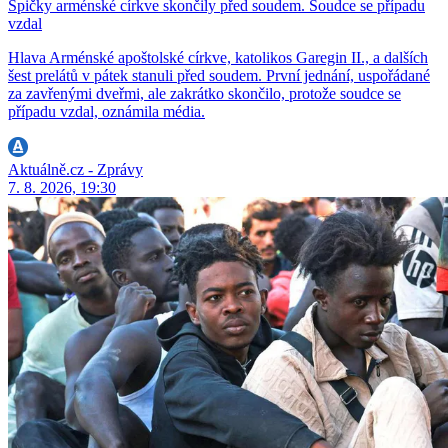
Špičky arménské církve skončily před soudem. Soudce se případu
vzdal
Hlava Arménské apoštolské církve, katolikos Garegin II., a dalších
šest prelátů v pátek stanuli před soudem. První jednání, uspořádané
za zavřenými dveřmi, ale zakrátko skončilo, protože soudce se
případu vzdal, oznámila média.
Aktuálně.cz - Zprávy
7. 8. 2026, 19:30