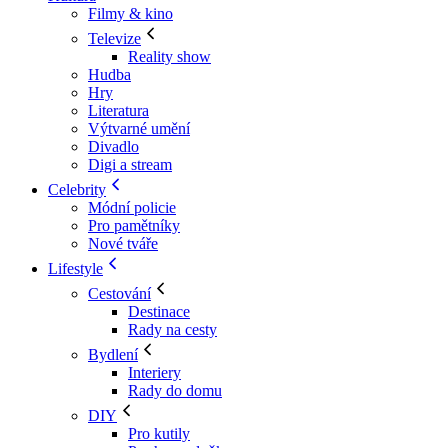
Filmy & kino
Televize
Reality show
Hudba
Hry
Literatura
Výtvarné umění
Divadlo
Digi a stream
Celebrity
Módní policie
Pro pamětníky
Nové tváře
Lifestyle
Cestování
Destinace
Rady na cesty
Bydlení
Interiery
Rady do domu
DIY
Pro kutily