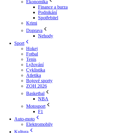
Ekonomika
Finance a burza
Podnikání
Spotřebitel
Krimi
Doprava
Nehody
Sport
Hokej
Fotbal
Tenis
Lyžování
Cyklistika
Atletika
Bojové sporty
ZOH 2026
Basketbal
NBA
Motosport
F1
Auto-moto
Elektromobily
Kultura