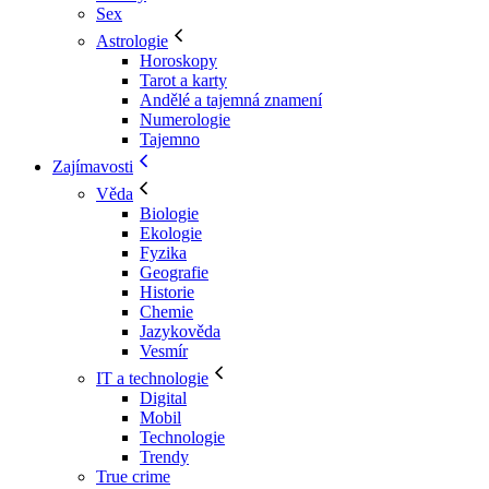
Sex
Astrologie
Horoskopy
Tarot a karty
Andělé a tajemná znamení
Numerologie
Tajemno
Zajímavosti
Věda
Biologie
Ekologie
Fyzika
Geografie
Historie
Chemie
Jazykověda
Vesmír
IT a technologie
Digital
Mobil
Technologie
Trendy
True crime