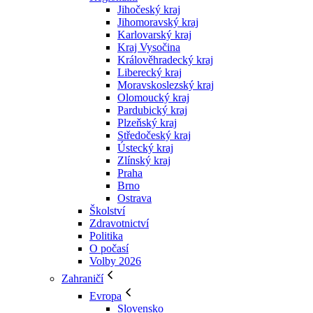
Jihočeský kraj
Jihomoravský kraj
Karlovarský kraj
Kraj Vysočina
Králověhradecký kraj
Liberecký kraj
Moravskoslezský kraj
Olomoucký kraj
Pardubický kraj
Plzeňský kraj
Středočeský kraj
Ústecký kraj
Zlínský kraj
Praha
Brno
Ostrava
Školství
Zdravotnictví
Politika
O počasí
Volby 2026
Zahraničí
Evropa
Slovensko