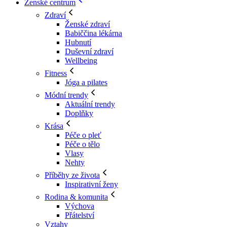
Ženské centrum
Zdraví
Ženské zdraví
Babiččina lékárna
Hubnutí
Duševní zdraví
Wellbeing
Fitness
Jóga a pilates
Módní trendy
Aktuální trendy
Doplňky
Krása
Péče o pleť
Péče o tělo
Vlasy
Nehty
Příběhy ze života
Inspirativní ženy
Rodina & komunita
Výchova
Přátelství
Vztahy