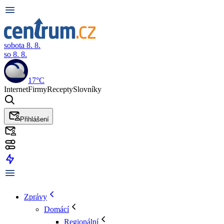
sobota 8. 8.
so 8. 8.
17°C
Internet
Firmy
Recepty
Slovníky
Přihlášení
Zprávy
Domácí
Regionální