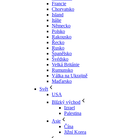
Francie
Chorvatsko
Island
Itálie
Německo
Polsko
Rakousko
Řecko
Rusko
Španělsko
Švédsko
Velká Británie
Rumunsko
Válka na Ukrajině
Maďarsko
Svět
USA
Blízký východ
Izrael
Palestina
Asie
Čína
Jižní Korea