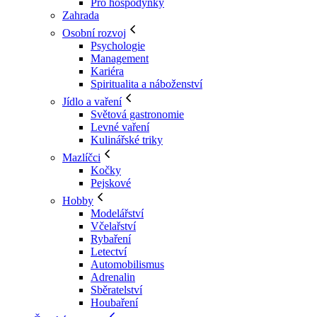
Pro hospodyňky
Zahrada
Osobní rozvoj
Psychologie
Management
Kariéra
Spiritualita a náboženství
Jídlo a vaření
Světová gastronomie
Levné vaření
Kulinářské triky
Mazlíčci
Kočky
Pejskové
Hobby
Modelářství
Včelařství
Rybaření
Letectví
Automobilismus
Adrenalin
Sběratelství
Houbaření