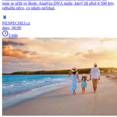
jsme se učili ve škole. Analýza DNA muže, který žil před 4 500 lety,
odhalila něco, co nikdo nečekal.
NESPECHEJ.cz
dnes, 06:00
3 min