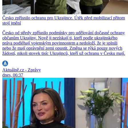
Česko zpřísnilo ochranu pro Ukrajince. Útěk před mobilizací přitom
stojí jmění
Česko od středy zpřísnilo podmínky pro udělování dočasné ochrany
občanům Ukrajiny. Nově ji nezískají ti, kteří podle ukrajinského
práva podléhají vojenským povinnostem a nedoloží, že je splnili
nebo že mají oprávnění zemi opustit. Změna se týká pouze nových
žádostí, nikoli stovek tisíc Ukrajinců, kteří už ochranu v Česku mají.
Aktuálně.cz - Zprávy
dnes, 06:37