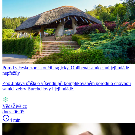
Porod v české zoo skončil tragicky. Oblíbená samice ani její mládě
nepřežily
Zoo Jihlava přišla o víkendu při komplikovaném porodu o chovnou
samici zebry Burchellovy i její mládě.
VědaŽivě.cz
dnes, 06:05
4 min