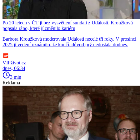
Po 20 letech v ČT ji bez vysvětlení sundali z Událostí. Kroužková
popsala ráno, které jí změnilo kariéru
Barbora Kroužková moderovala Události necelé tři roky. V prosinci
2025 jí vedení oznámilo, že končí, důvod prý nedostala dodnes.
VIPživot.cz
dnes, 06:34
3 min
Reklama