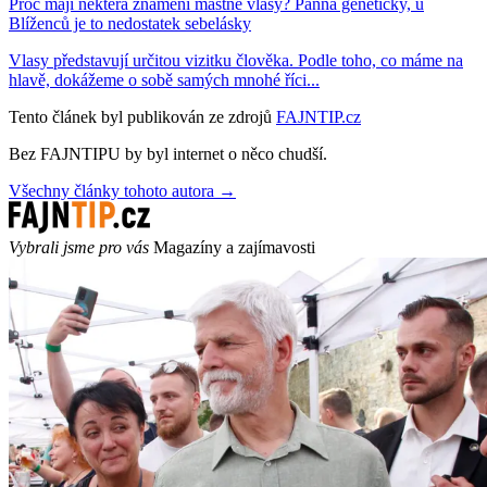
Proč mají některá znamení mastné vlasy? Panna geneticky, u
Blíženců je to nedostatek sebelásky
Vlasy představují určitou vizitku člověka. Podle toho, co máme na
hlavě, dokážeme o sobě samých mnohé říci...
Tento článek byl publikován ze zdrojů
FAJNTIP.cz
Bez FAJNTIPU by byl internet o něco chudší.
Všechny články tohoto autora →
Vybrali jsme pro vás
Magazíny a zajímavosti