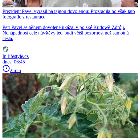
Prezident Pavel vyrazil na tajnou dovolenou: Prozradila ho však tato
fotografie z restaurace
Petr Pavel se během dovolené ukázal v polské Kudowě-Zdróji.
Nenápadnost celé návštěvy teď budí větší pozornost než samotná
cesta.
In-lifestyle.cz
dnes, 06:45
2 min