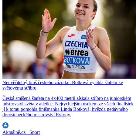
Neuvěřitelný finiš českého zázraku. Botková vytáhla štafetu ke
světovému stříbru
Česká smíšená štafeta na 4x400 metrů získala stříbro na juniorském
mistrovství světa v atletice. Nejrychlejším úsekem ze všech finalistek
jí k tomu pomohla finišmanka Linda Botková, hvězda nedávného
dorosteneckého mistrovství Evropy.
Aktuálně.cz - Sport