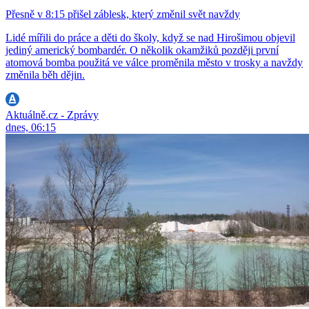
Přesně v 8:15 přišel záblesk, který změnil svět navždy
Lidé mířili do práce a děti do školy, když se nad Hirošimou objevil
jediný americký bombardér. O několik okamžiků později první
atomová bomba použitá ve válce proměnila město v trosky a navždy
změnila běh dějin.
Aktuálně.cz - Zprávy
dnes, 06:15