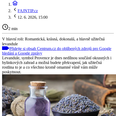
FAJNTIP.cz
12. 6. 2026, 15:00
2 min
V hlavní roli: Romantická, krásná, dokonalá, a hlavně užitečná
levandule
Přidejte si obsah Centrum.cz do oblíbených zdrojů pro Google
hledání a Google zprávy
Levandule, symbol Provence je dnes nedílnou součástí okrasných i
bylinkových zahrad a možná budete překvapení, jak užitečná
rostlina to je a co všechno kromě omamné vůně vám může
poskytnout.