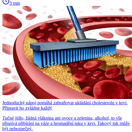
3 min
Jednoduchý nápoj pomáhá zabraňovat ukládání cholesterolu v krvi.
Připravit ho zvládne každý
Tučné jídlo, žádná vláknina ani ovoce a zelenina, alkohol, to vše
přispívá přibírání na váze a hromadění tuku v krvi. Takový tuk může
být nebezpečný.