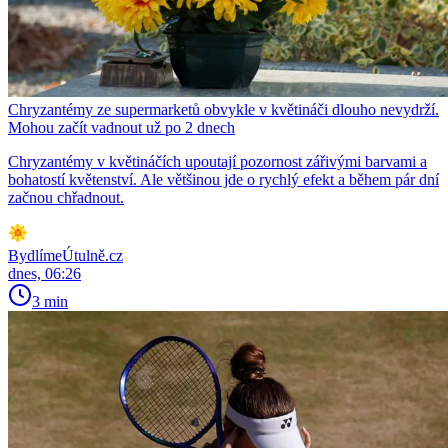
Chryzantémy ze supermarketů obvykle v květináči dlouho nevydrží.
Mohou začít vadnout už po 2 dnech
Chryzantémy v květináčích upoutají pozornost zářivými barvami a
bohatostí květenství. Ale většinou jde o rychlý efekt a během pár dní
začnou chřadnout.
BydlímeÚtulně.cz
dnes, 06:26
3 min