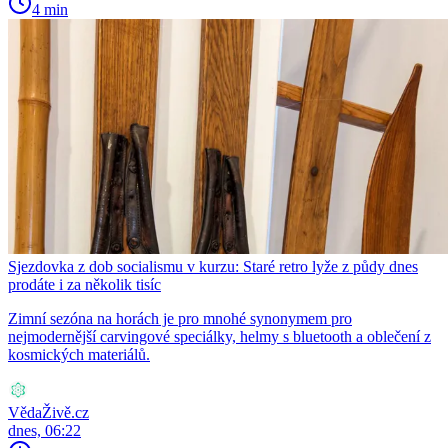
4 min
Sjezdovka z dob socialismu v kurzu: Staré retro lyže z půdy dnes
prodáte i za několik tisíc
Zimní sezóna na horách je pro mnohé synonymem pro
nejmodernější carvingové speciálky, helmy s bluetooth a oblečení z
kosmických materiálů.
VědaŽivě.cz
dnes, 06:22