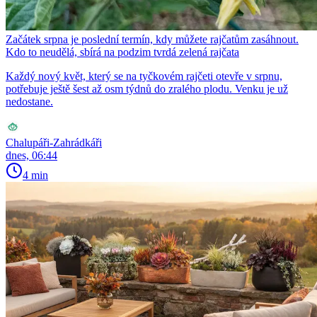
Začátek srpna je poslední termín, kdy můžete rajčatům zasáhnout.
Kdo to neudělá, sbírá na podzim tvrdá zelená rajčata
Každý nový květ, který se na tyčkovém rajčeti otevře v srpnu,
potřebuje ještě šest až osm týdnů do zralého plodu. Venku je už
nedostane.
Chalupáři-Zahrádkáři
dnes, 06:44
4 min