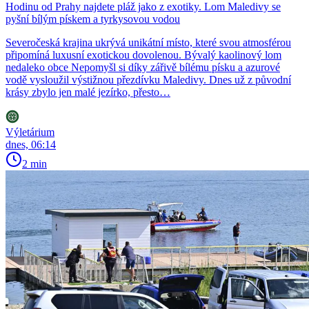
Hodinu od Prahy najdete pláž jako z exotiky. Lom Maledivy se
pyšní bílým pískem a tyrkysovou vodou
Severočeská krajina ukrývá unikátní místo, které svou atmosférou
připomíná luxusní exotickou dovolenou. Bývalý kaolinový lom
nedaleko obce Nepomyšl si díky zářivě bílému písku a azurové
vodě vysloužil výstižnou přezdívku Maledivy. Dnes už z původní
krásy zbylo jen malé jezírko, přesto…
Výletárium
dnes, 06:14
2 min