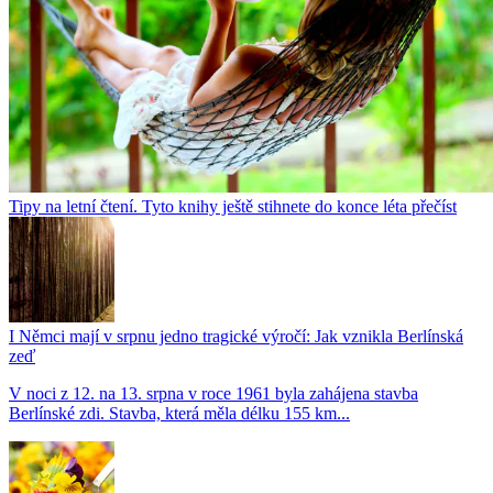
Tipy na letní čtení. Tyto knihy ještě stihnete do konce léta přečíst
I Němci mají v srpnu jedno tragické výročí: Jak vznikla Berlínská
zeď
V noci z 12. na 13. srpna v roce 1961 byla zahájena stavba
Berlínské zdi. Stavba, která měla délku 155 km...