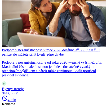
Podpora v nezaměstnanosti v roce 2026 dosáhne až 38 537 Kč. O
peníze ale můžete přijít kvůli jedné chybě
Podpora v nezaměstnanosti je od roku 2026 výrazně vyšší než dřív.
Maximální částku ale dostanou jen lidé s dostatečně vysokým
předchozím výdělkem a nárok může zaniknout i kvůli porušení
pravidel evidence.
Byznys trendy
dnes, 06:25
4 min
Reklama