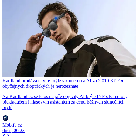
Kaufland prodává chytré brýle s kamerou a AI za 2 019 Kč. Od
obyčejných dioptrických je nerozeznáte
Na Kaufland.cz se letos na jaře objevily AI brýle INF s kamerou,
překladačem i hlasovým asistentem za cenu běžných slunečních
brýlí.
Mobify.cz
dnes, 06:23