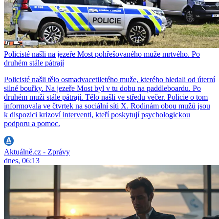
Policisté našli na jezeře Most pohřešovaného muže mrtvého. Po
druhém stále pátrají
Policisté našli tělo osmadvacetiletého muže, kterého hledali od úterní
silné bouřky. Na jezeře Most byl v tu dobu na paddleboardu. Po
druhém muži stále pátrají. Tělo našli ve středu večer. Policie o tom
informovala ve čtvrtek na sociální síti X. Rodinám obou mužů jsou
k dispozici krizoví interventi, kteří poskytují psychologickou
podporu a pomoc.
Aktuálně.cz - Zprávy
dnes, 06:13