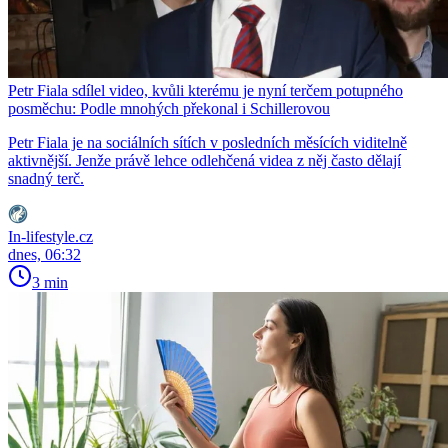
Petr Fiala sdílel video, kvůli kterému je nyní terčem potupného
posměchu: Podle mnohých překonal i Schillerovou
Petr Fiala je na sociálních sítích v posledních měsících viditelně
aktivnější. Jenže právě lehce odlehčená videa z něj často dělají
snadný terč.
In-lifestyle.cz
dnes, 06:32
3 min