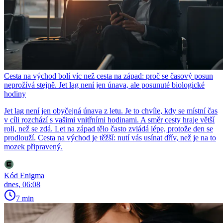
Cesta na východ bolí víc než cesta na západ: proč se časový posun
neprožívá stejně. Jet lag není jen únava, ale posunuté biologické
hodiny
Jet lag není jen obyčejná únava z letu. Je to chvíle, kdy se místní čas
v cíli rozchází s vašimi vnitřními hodinami. A směr cesty hraje větší
roli, než se zdá. Let na západ tělo často zvládá lépe, protože den se
prodlouží. Cesta na východ je těžší: nutí vás usínat dřív, než je na to
mozek připravený.
Kód Enigma
dnes, 06:08
7 min