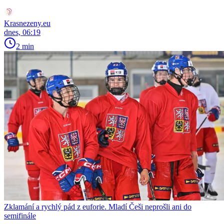
Krasnezeny.eu
dnes, 06:19
2 min
Zklamání a rychlý pád z euforie. Mladí Češi neprošli ani do
semifinále