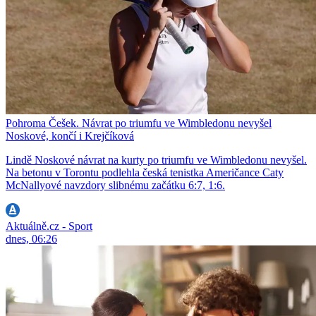
Pohroma Češek. Návrat po triumfu ve Wimbledonu nevyšel
Noskové, končí i Krejčíková
Lindě Noskové návrat na kurty po triumfu ve Wimbledonu nevyšel.
Na betonu v Torontu podlehla česká tenistka Američance Caty
McNallyové navzdory slibnému začátku 6:7, 1:6.
Aktuálně.cz - Sport
dnes, 06:26