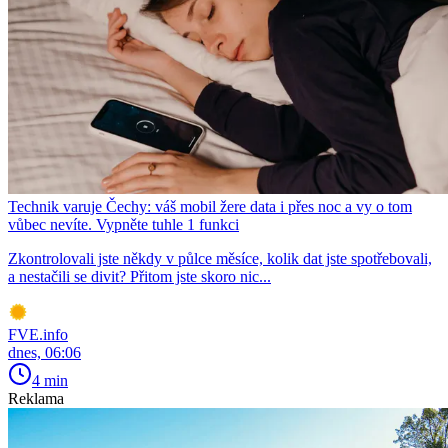
Technik varuje Čechy: váš mobil žere data i přes noc a vy o tom
vůbec nevíte. Vypněte tuhle 1 funkci
Zkontrolovali jste někdy v půlce měsíce, kolik dat jste spotřebovali,
a nestačili se divit? Přitom jste skoro nic...
FVE.info
dnes, 06:06
4 min
Reklama