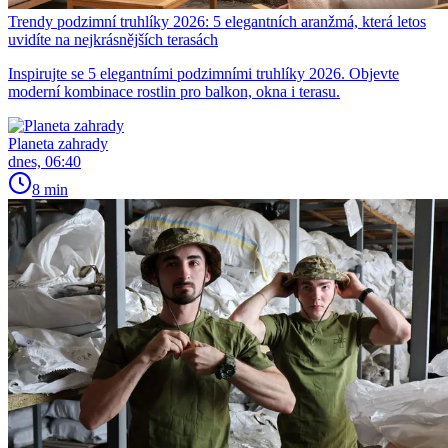
Trendy podzimní truhlíky 2026: 5 elegantních aranžmá, která letos
uvidíte na nejkrásnějších terasách
Inspirujte se 5 elegantními podzimními truhlíky 2026. Objevte
moderní kombinace rostlin pro balkon, okna i terasu.
Planeta zahrady
dnes, 06:40
8 min