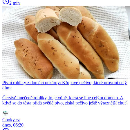
2 min
Pivní rohlíky z domácí pekárny: Křupavé pečivo, které provoní celý
dům
Čerstvě upečené rohlíky, to je vůně, která se line celým domem. A
když se do těsta přidá světlé pivo, získá pečivo ještě výraznější chuť.
Cooky.cz
dnes, 06:20