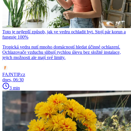
Toto je nejlepší způsob, jak ve vedru ochladit byt. Stojí pár korun a
funguje 100%
Tropická vedra nutí mnoho domácností hledat účinné ochlazení.
Ochlazovače vzduchu slibují rychlou úlevu bez složité instalace,
jejich možnosti ale mají své limity.
FAJNTIP.cz
dnes, 06:30
3 min