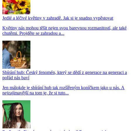
Jedlé a léčivé květiny v zahradě. Jak si je snadno vypěstovat
Květiny nás mohou těšit nejen svou barevnou rozmanitostí, ale také
chutěmi. Projděte se zahradou a...
Sbírání hub: Český fenomén, který se dědí z generace na generaci a
pořád nás baví
Jen málokde je sbírání hub tak rozšířeným koníčkem jako u nás. A
nejzajímavější na tom je, že si tuto...