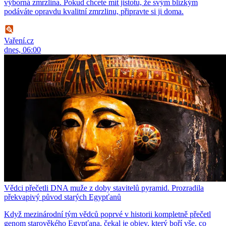
výborná zmrzlina. Pokud chcete mít jistotu, že svým blízkým
podáváte opravdu kvalitní zmrzlinu, připravte si ji doma.
Vaření.cz
dnes, 06:00
Vědci přečetli DNA muže z doby stavitelů pyramid. Prozradila
překvapivý původ starých Egypťanů
Když mezinárodní tým vědců poprvé v historii kompletně přečetl
genom starověkého Egypťana, čekal je objev, který boří vše, co