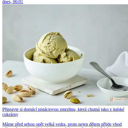
dnes, 06:01
Připravte si domácí pistáciovou zmrzlinu, která chutná jako z italské
cukrárny
Máme před sebou opět velká vedra, proto nejen dětem přijde vhod