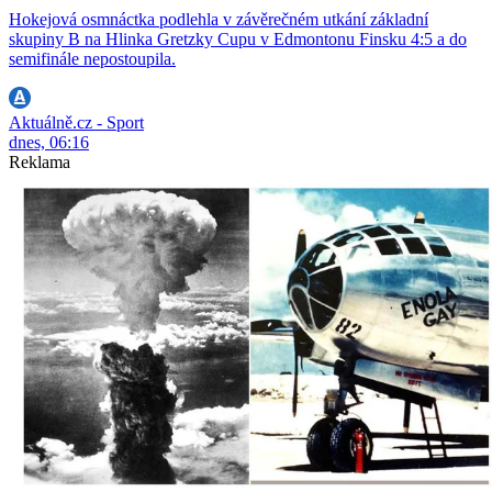
Hokejová osmnáctka podlehla v závěrečném utkání základní
skupiny B na Hlinka Gretzky Cupu v Edmontonu Finsku 4:5 a do
semifinále nepostoupila.
Aktuálně.cz - Sport
dnes, 06:16
Reklama