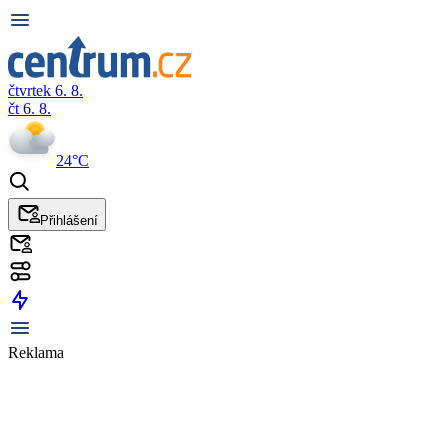
čtvrtek 6. 8.
čt 6. 8.
24°C
Přihlášení
Reklama