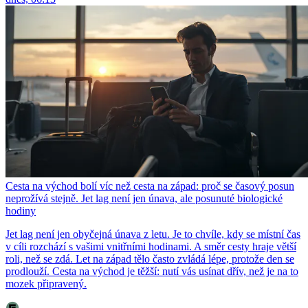
Cesta na východ bolí víc než cesta na západ: proč se časový posun
neprožívá stejně. Jet lag není jen únava, ale posunuté biologické
hodiny
Jet lag není jen obyčejná únava z letu. Je to chvíle, kdy se místní čas
v cíli rozchází s vašimi vnitřními hodinami. A směr cesty hraje větší
roli, než se zdá. Let na západ tělo často zvládá lépe, protože den se
prodlouží. Cesta na východ je těžší: nutí vás usínat dřív, než je na to
mozek připravený.