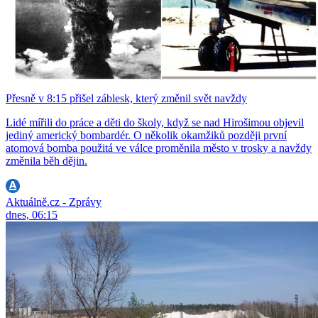
Přesně v 8:15 přišel záblesk, který změnil svět navždy
Lidé mířili do práce a děti do školy, když se nad Hirošimou objevil
jediný americký bombardér. O několik okamžiků později první
atomová bomba použitá ve válce proměnila město v trosky a navždy
změnila běh dějin.
Aktuálně.cz - Zprávy
dnes, 06:15