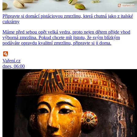
Připravte si domácí pistáciovou zmrzlinu, která chutná jako z italské
cukrárny
Máme před sebou opět velká vedra, proto nejen dětem přijde vhod
výborná zmrzlina. Pokud chcete mít jistotu, že svým blízkým
podáváte opravdu kvalitní zmrzlinu, připravte si ji doma.
Vaření.cz
dnes, 06:00