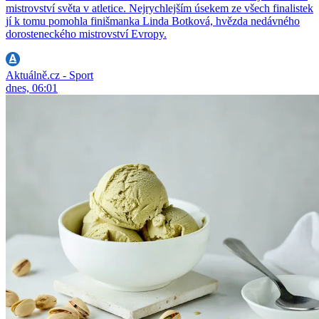
mistrovství světa v atletice. Nejrychlejším úsekem ze všech finalistek
jí k tomu pomohla finišmanka Linda Botková, hvězda nedávného
dorosteneckého mistrovství Evropy.
Aktuálně.cz - Sport
dnes, 06:01