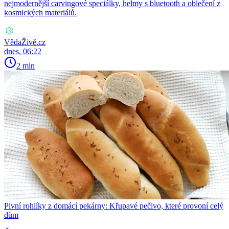
nejmodernější carvingové speciálky, helmy s bluetooth a oblečení z
kosmických materiálů.
VědaŽivě.cz
dnes, 06:22
2 min
Pivní rohlíky z domácí pekárny: Křupavé pečivo, které provoní celý
dům