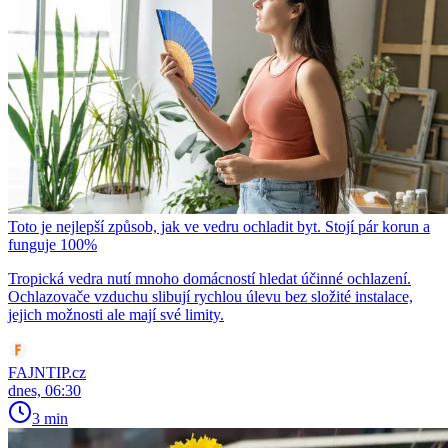
Toto je nejlepší způsob, jak ve vedru ochladit byt. Stojí pár korun a
funguje 100%
Tropická vedra nutí mnoho domácností hledat účinné ochlazení.
Ochlazovače vzduchu slibují rychlou úlevu bez složité instalace,
jejich možnosti ale mají své limity.
FAJNTIP.cz
dnes, 06:30
3 min