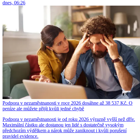
dnes, 06:26
Podpora v nezaměstnanosti v roce 2026 dosáhne až 38 537 Kč. O
peníze ale můžete přijít kvůli jedné chybě
Podpora v nezaměstnanosti je od roku 2026 výrazně vyšší než dřív.
Maximální částku ale dostanou jen lidé s dostatečně vysokým
předchozím výdělkem a nárok může zaniknout i kvůli porušení
pravidel evidence.