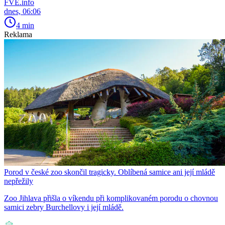
FVE.info
dnes, 06:06
4 min
Reklama
Porod v české zoo skončil tragicky. Oblíbená samice ani její mládě
nepřežily
Zoo Jihlava přišla o víkendu při komplikovaném porodu o chovnou
samici zebry Burchellovy i její mládě.