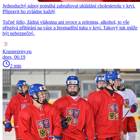
Jednoduchý nápoj pomáhá zabraňovat ukládání cholesterolu v krvi.
Připravit ho zvládne každý
Tučné jídlo, žádná vláknina ani ovoce a zelenina, alkohol, to vše
přispívá přibírání na váze a hromadění tuku v krvi. Takový tuk může
být nebezpečný.
Krasnezeny.eu
dnes, 06:19
2 min