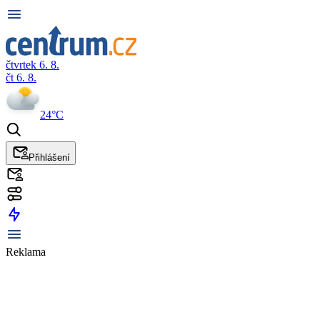
čtvrtek 6. 8.
čt 6. 8.
24°C
Přihlášení
Reklama