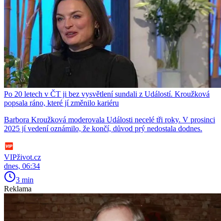
Po 20 letech v ČT ji bez vysvětlení sundali z Událostí. Kroužková
popsala ráno, které jí změnilo kariéru
Barbora Kroužková moderovala Události necelé tři roky. V prosinci
2025 jí vedení oznámilo, že končí, důvod prý nedostala dodnes.
VIPživot.cz
dnes, 06:34
3 min
Reklama