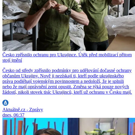
Česko zpřísnilo ochranu pro Ukrajince. Útěk před mobilizací přitom
stojí jmění
Česko od středy zpřísnilo podmínky pro udělování dočasné ochrany
občanům Ukrajiny. Nově ji nezískají ti, kteří podle ukrajinského
práva podléhají vojenským povinnostem a nedoloží, že je splnili
nebo že mají oprávnění zemi opustit. Změna se týká pouze nových
žádostí, nikoli stovek tisíc Ukrajinců, kteří už ochranu v Česku mají.
Aktuálně.cz - Zprávy
dnes, 06:37