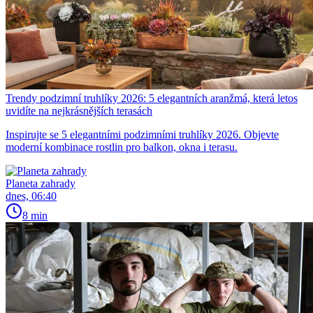
Trendy podzimní truhlíky 2026: 5 elegantních aranžmá, která letos
uvidíte na nejkrásnějších terasách
Inspirujte se 5 elegantními podzimními truhlíky 2026. Objevte
moderní kombinace rostlin pro balkon, okna i terasu.
Planeta zahrady
dnes, 06:40
8 min