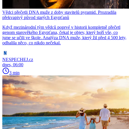
Vědci přečetli DNA muže z doby stavitelů pyramid. Prozradila
překvapivý původ starých Egypťanů
Když mezinárodní tým vědců poprvé v historii kompletně přečetl
genom starověkého Egypťana, čekal je objev, který boří vše, co
jsme se učili ve škole. Analýza DNA muže, který žil před 4 500 lety,
odhalila něco, co nikdo nečekal.
NESPECHEJ.cz
dnes, 06:00
3 min