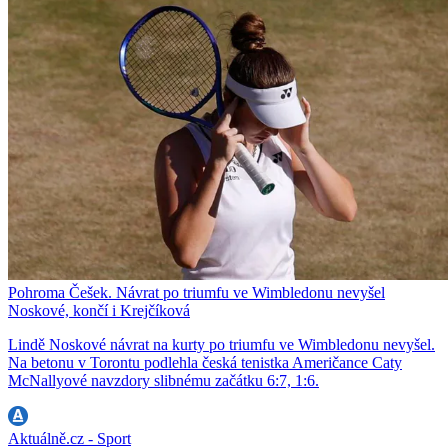
Pohroma Češek. Návrat po triumfu ve Wimbledonu nevyšel
Noskové, končí i Krejčíková
Lindě Noskové návrat na kurty po triumfu ve Wimbledonu nevyšel.
Na betonu v Torontu podlehla česká tenistka Američance Caty
McNallyové navzdory slibnému začátku 6:7, 1:6.
Aktuálně.cz - Sport