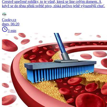
Čerstvě upečené rohlíky, to je vůně, která se line celým domem. A
když se do těsta přidá světlé pivo, získá pečivo ještě výraznější chuť.
Cooky.cz
dnes, 06:20
3 min