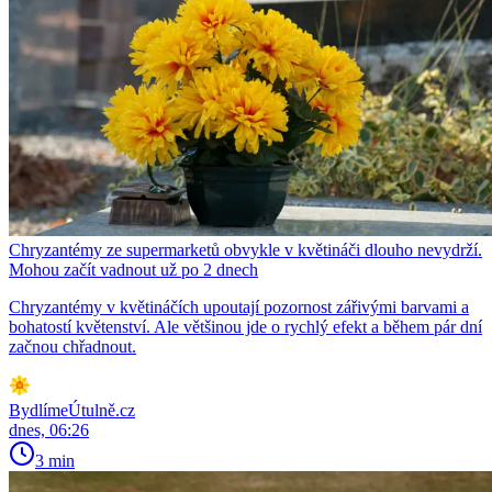
Chryzantémy ze supermarketů obvykle v květináči dlouho nevydrží.
Mohou začít vadnout už po 2 dnech
Chryzantémy v květináčích upoutají pozornost zářivými barvami a
bohatostí květenství. Ale většinou jde o rychlý efekt a během pár dní
začnou chřadnout.
BydlímeÚtulně.cz
dnes, 06:26
3 min