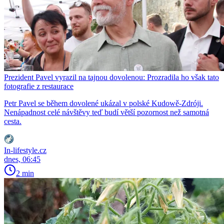
Prezident Pavel vyrazil na tajnou dovolenou: Prozradila ho však tato
fotografie z restaurace
Petr Pavel se během dovolené ukázal v polské Kudowě-Zdróji.
Nenápadnost celé návštěvy teď budí větší pozornost než samotná
cesta.
In-lifestyle.cz
dnes, 06:45
2 min