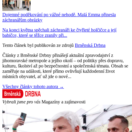
Dojemné poděkování po vážné nehodě. Malá Emma přinesla
záchranářům obrázky
Na konci května spěchali záchranáři ke čtyřleté holčičce a její
babičce, které se těžce zranily při...
Tento článek byl publikován ze zdrojů
Brněnská Drbna
Články z Brněnské Drbny přinášejí aktuální zpravodajství z
jihomoravské metropole a jejího okolí – od politiky přes dopravu,
kulturu, školství až po bezpečnostní a společenská témata. Obsah se
zaměřuje na události, které přímo ovlivňují každodenní život
místních obyvatel, ať už jde o nové...
Všechny články tohoto autora →
Vybrali jsme pro vás
Magazíny a zajímavosti