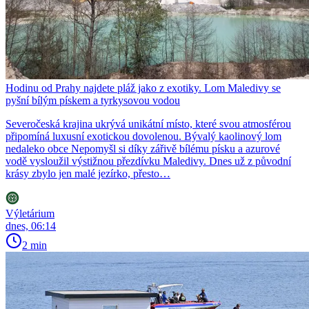
Hodinu od Prahy najdete pláž jako z exotiky. Lom Maledivy se
pyšní bílým pískem a tyrkysovou vodou
Severočeská krajina ukrývá unikátní místo, které svou atmosférou
připomíná luxusní exotickou dovolenou. Bývalý kaolinový lom
nedaleko obce Nepomyšl si díky zářivě bílému písku a azurové
vodě vysloužil výstižnou přezdívku Maledivy. Dnes už z původní
krásy zbylo jen malé jezírko, přesto…
Výletárium
dnes, 06:14
2 min