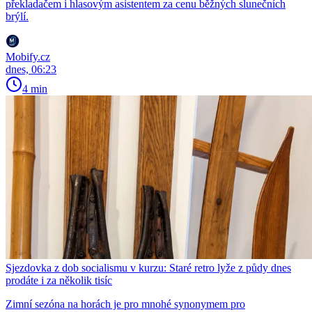
překladačem i hlasovým asistentem za cenu běžných slunečních
brýlí.
Mobify.cz
dnes, 06:23
4 min
Sjezdovka z dob socialismu v kurzu: Staré retro lyže z půdy dnes
prodáte i za několik tisíc
Zimní sezóna na horách je pro mnohé synonymem pro