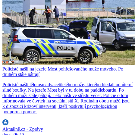
Policisté našli na jezeře Most pohřešovaného muže mrtvého. Po
druhém stále pátrají
Policisté našli tělo osmadvacetiletého muže, kterého hledali od úterní
silné bouřky. Na jezeře Most byl v tu dobu na paddleboardu. Po
druhém muži stále pátrají. Tělo našli ve středu večer. Policie o tom
informovala ve čtvrtek na sociální síti X. Rodinám obou mužů jsou
k dispozici krizoví interventi, kteří poskytují psychologickou
podporu a pomoc.
Aktuálně.cz - Zprávy
dnes, 06:13