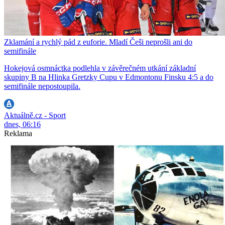
Zklamání a rychlý pád z euforie. Mladí Češi neprošli ani do
semifinále
Hokejová osmnáctka podlehla v závěrečném utkání základní
skupiny B na Hlinka Gretzky Cupu v Edmontonu Finsku 4:5 a do
semifinále nepostoupila.
Aktuálně.cz - Sport
dnes, 06:16
Reklama