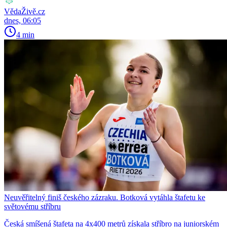
VědaŽivě.cz
dnes, 06:05
4 min
Neuvěřitelný finiš českého zázraku. Botková vytáhla štafetu ke
světovému stříbru
Česká smíšená štafeta na 4x400 metrů získala stříbro na juniorském