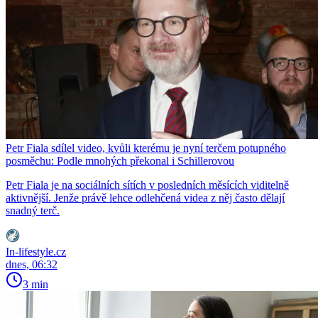
Petr Fiala sdílel video, kvůli kterému je nyní terčem potupného
posměchu: Podle mnohých překonal i Schillerovou
Petr Fiala je na sociálních sítích v posledních měsících viditelně
aktivnější. Jenže právě lehce odlehčená videa z něj často dělají
snadný terč.
In-lifestyle.cz
dnes, 06:32
3 min