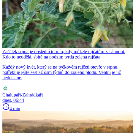
Začátek srpna je poslední termín, kdy můžete rajčatům zasáhnout.
Kdo to neudělá, sbírá na podzim tvrdá zelená rajčata
Každý nový květ, který se na tyčkovém rajčeti otevře v srpnu,
potřebuje ještě šest až osm týdnů do zralého plodu. Venku je už
nedostane.
Chalupáři-Zahrádkáři
dnes, 06:44
4 min