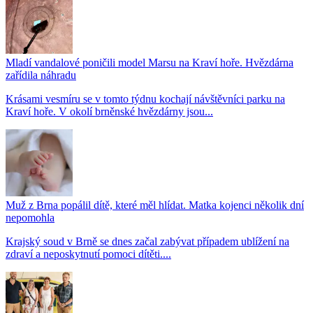
Mladí vandalové poničili model Marsu na Kraví hoře. Hvězdárna
zařídila náhradu
Krásami vesmíru se v tomto týdnu kochají návštěvníci parku na
Kraví hoře. V okolí brněnské hvězdárny jsou...
Muž z Brna popálil dítě, které měl hlídat. Matka kojenci několik dní
nepomohla
Krajský soud v Brně se dnes začal zabývat případem ublížení na
zdraví a neposkytnutí pomoci dítěti....