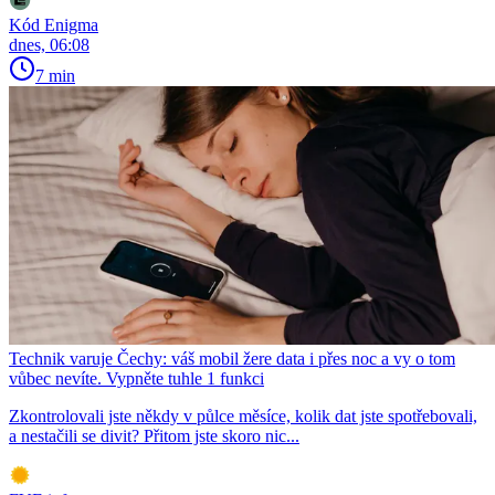
Kód Enigma
dnes, 06:08
7 min
Technik varuje Čechy: váš mobil žere data i přes noc a vy o tom
vůbec nevíte. Vypněte tuhle 1 funkci
Zkontrolovali jste někdy v půlce měsíce, kolik dat jste spotřebovali,
a nestačili se divit? Přitom jste skoro nic...