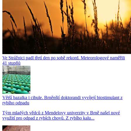
Ve Strážnici padl třetí den po sobě rekord. Meteorologové naměřili
41 stupňů
Větší bazalka i cibule. Brněnští doktorandi vyvíjejí biostimulant z
rybího odpadu
Tým mladých vědců z Mendelovy univerzity v Brně našel nové
využití pro odpad z rybích chovů. Z rybího kalu...