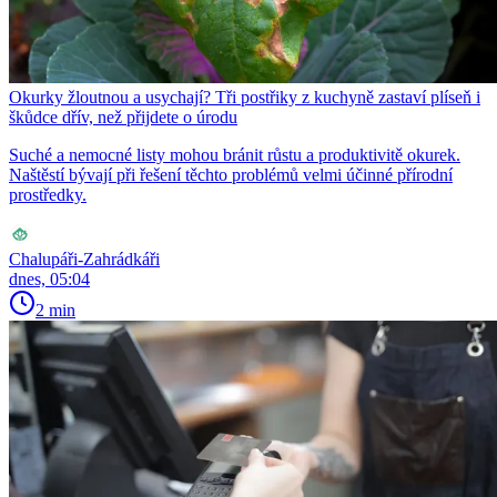
Okurky žloutnou a usychají? Tři postřiky z kuchyně zastaví plíseň i
škůdce dřív, než přijdete o úrodu
Suché a nemocné listy mohou bránit růstu a produktivitě okurek.
Naštěstí bývají při řešení těchto problémů velmi účinné přírodní
prostředky.
Chalupáři-Zahrádkáři
dnes, 05:04
2 min