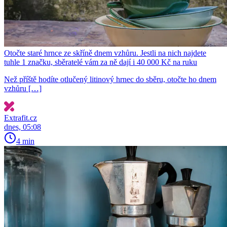
Otočte staré hrnce ze skříně dnem vzhůru. Jestli na nich najdete
tuhle 1 značku, sběratelé vám za ně dají i 40 000 Kč na ruku
Než příště hodíte otlučený litinový hrnec do sběru, otočte ho dnem
vzhůru […]
Extrafit.cz
dnes, 05:08
4 min