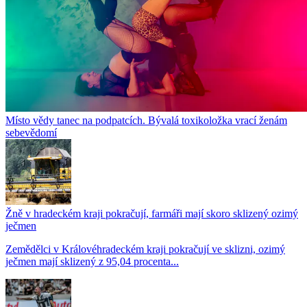
Místo vědy tanec na podpatcích. Bývalá toxikoložka vrací ženám
sebevědomí
Žně v hradeckém kraji pokračují, farmáři mají skoro sklizený ozimý
ječmen
Zemědělci v Královéhradeckém kraji pokračují ve sklizni, ozimý
ječmen mají sklizený z 95,04 procenta...