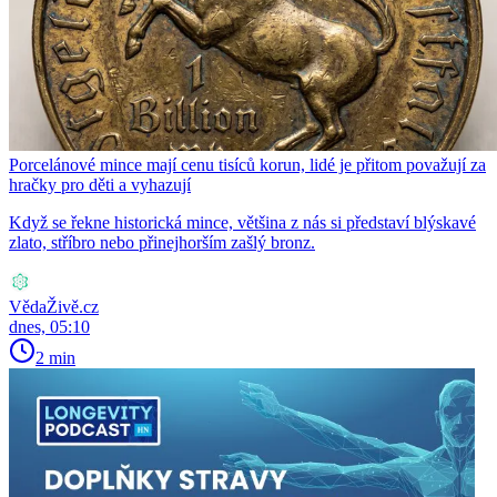
Porcelánové mince mají cenu tisíců korun, lidé je přitom považují za
hračky pro děti a vyhazují
Když se řekne historická mince, většina z nás si představí blýskavé
zlato, stříbro nebo přinejhorším zašlý bronz.
VědaŽivě.cz
dnes, 05:10
2 min