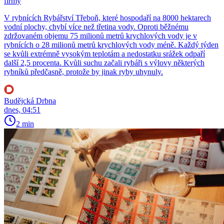
firmy
V rybnících Rybářství Třeboň, které hospodaří na 8000 hektarech
vodní plochy, chybí více než třetina vody. Oproti běžnému
zdržovaném objemu 75 milionů metrů krychlových vody je v
rybnících o 28 milionů metrů krychlových vody méně. Každý týden
se kvůli extrémně vysokým teplotám a nedostatku srážek odpaří
další 2,5 procenta. Kvůli suchu začali rybáři s výlovy některých
rybníků předčasně, protože by jinak ryby uhynuly.
Budějcká Drbna
dnes, 04:51
2 min