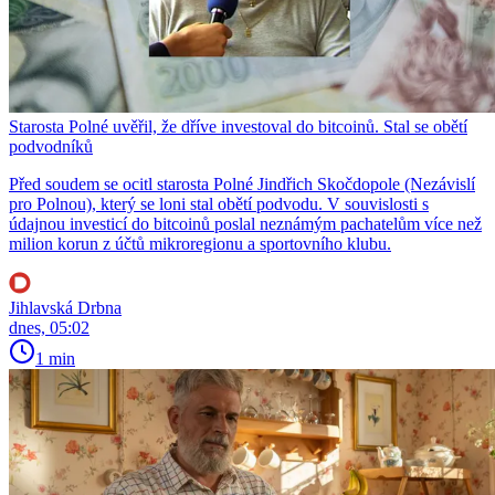
Starosta Polné uvěřil, že dříve investoval do bitcoinů. Stal se obětí
podvodníků
Před soudem se ocitl starosta Polné Jindřich Skočdopole (Nezávislí
pro Polnou), který se loni stal obětí podvodu. V souvislosti s
údajnou investicí do bitcoinů poslal neznámým pachatelům více než
milion korun z účtů mikroregionu a sportovního klubu.
Jihlavská Drbna
dnes, 05:02
1 min