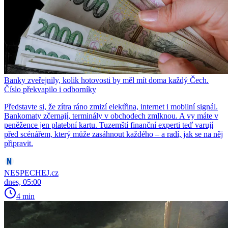
Banky zveřejnily, kolik hotovosti by měl mít doma každý Čech.
Číslo překvapilo i odborníky
Představte si, že zítra ráno zmizí elektřina, internet i mobilní signál.
Bankomaty zčernají, terminály v obchodech zmlknou. A vy máte v
peněžence jen platební kartu. Tuzemští finanční experti teď varují
před scénářem, který může zasáhnout každého – a radí, jak se na něj
připravit.
NESPECHEJ.cz
dnes, 05:00
4 min