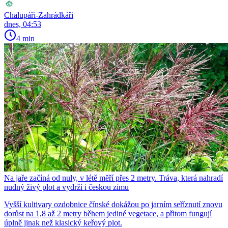
Chalupáři-Zahrádkáři
dnes, 04:53
4 min
Na jaře začíná od nuly, v létě měří přes 2 metry. Tráva, která nahradí
nudný živý plot a vydrží i českou zimu
Vyšší kultivary ozdobnice čínské dokážou po jarním seříznutí znovu
dorůst na 1,8 až 2 metry během jediné vegetace, a přitom fungují
úplně jinak než klasický keřový plot.