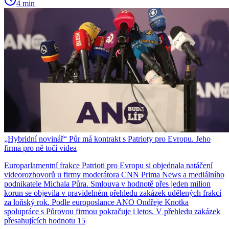
4 min
„Hybridní novinář“ Půr má kontrakt s Patrioty pro Evropu. Jeho
firma pro ně točí videa
Europarlamentní frakce Patrioti pro Evropu si objednala natáčení
videorozhovorů u firmy moderátora CNN Prima News a mediálního
podnikatele Michala Půra. Smlouva v hodnotě přes jeden milion
korun se objevila v pravidelném přehledu zakázek udělených frakcí
za loňský rok. Podle europoslance ANO Ondřeje Knotka
spolupráce s Půrovou firmou pokračuje i letos. V přehledu zakázek
přesahujících hodnotu 15