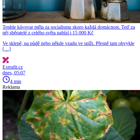
Tenhle kávovar měla za socialismu skoro každá domácnost. Teď za
něj sběratelé z celého světa nabízí i 15 000 Kč
Ve sklepě, na půdě nebo někde vzadu ve spíži. Přesně tam obvykle
[…]
Extrafit.cz
dnes, 05:07
4 min
Reklama