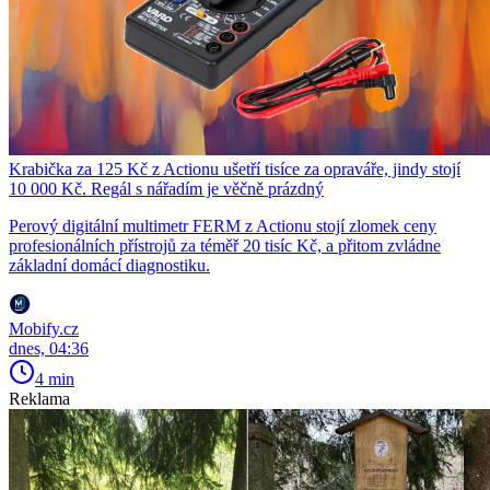
Krabička za 125 Kč z Actionu ušetří tisíce za opraváře, jindy stojí
10 000 Kč. Regál s nářadím je věčně prázdný
Perový digitální multimetr FERM z Actionu stojí zlomek ceny
profesionálních přístrojů za téměř 20 tisíc Kč, a přitom zvládne
základní domácí diagnostiku.
Mobify.cz
dnes, 04:36
4 min
Reklama