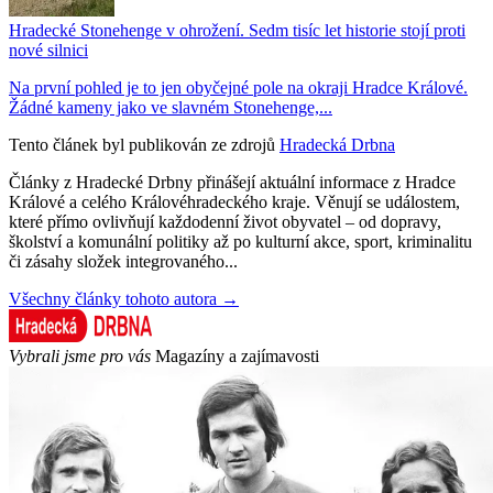
Hradecké Stonehenge v ohrožení. Sedm tisíc let historie stojí proti
nové silnici
Na první pohled je to jen obyčejné pole na okraji Hradce Králové.
Žádné kameny jako ve slavném Stonehenge,...
Tento článek byl publikován ze zdrojů
Hradecká Drbna
Články z Hradecké Drbny přinášejí aktuální informace z Hradce
Králové a celého Královéhradeckého kraje. Věnují se událostem,
které přímo ovlivňují každodenní život obyvatel – od dopravy,
školství a komunální politiky až po kulturní akce, sport, kriminalitu
či zásahy složek integrovaného...
Všechny články tohoto autora →
Vybrali jsme pro vás
Magazíny a zajímavosti