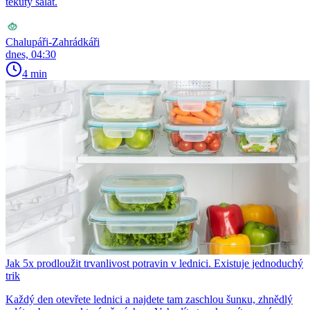
tekutý salát.
Chalupáři-Zahrádkáři
dnes, 04:30
4 min
Jak 5x prodloužit trvanlivost potravin v lednici. Existuje jednoduchý
trik
Každý den otevřete lednici a najdete tam zaschlou šunкu, zhnědlý