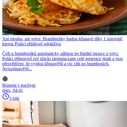
Ani mouka, ani vejce. Bramboráky budou křupavé díky 1 surovině,
kterou Poláci přidávají odjakživa
Češi u bramboráků automaticky sáhnou po hladké mouce a vejci.
Poláci připravují své placki ziemniaczane celé generace jinak a jsou
přesvědčeni, že vyjdou křupavější a víc cítit po bramborách.
Nejzajímavější...
Bruneta v kuchyni
dnes, 04:41
3 min