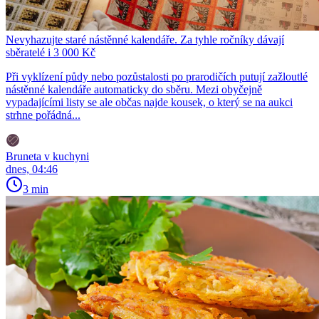
Nevyhazujte staré nástěnné kalendáře. Za tyhle ročníky dávají
sběratelé i 3 000 Kč
Při vyklízení půdy nebo pozůstalosti po prarodičích putují zažloutlé
nástěnné kalendáře automaticky do sběru. Mezi obyčejně
vypadajícími listy se ale občas najde kousek, o který se na aukci
strhne pořádná...
Bruneta v kuchyni
dnes, 04:46
3 min