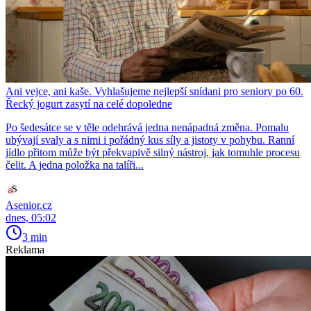
Ani vejce, ani kaše. Vyhlašujeme nejlepší snídani pro seniory po 60.
Řecký jogurt zasytí na celé dopoledne
Po šedesátce se v těle odehrává jedna nenápadná změna. Pomalu
ubývají svaly a s nimi i pořádný kus síly a jistoty v pohybu. Ranní
jídlo přitom může být překvapivě silný nástroj, jak tomuhle procesu
čelit. A jedna položka na talíři...
Asenior.cz
dnes, 05:02
3 min
Reklama