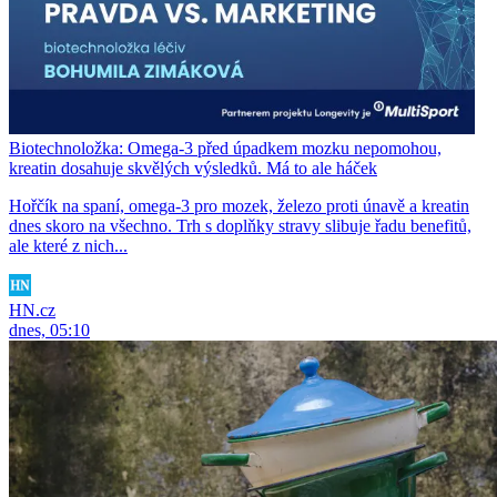
Biotechnoložka: Omega-3 před úpadkem mozku nepomohou,
kreatin dosahuje skvělých výsledků. Má to ale háček
Hořčík na spaní, omega-3 pro mozek, železo proti únavě a kreatin
dnes skoro na všechno. Trh s doplňky stravy slibuje řadu benefitů,
ale které z nich...
HN.cz
dnes, 05:10