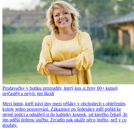
Prodavačky v butiku prozradily, který kus si ženy 60+ kupují
nejčastěji a nejvíc jim škodí
Mezi lidmi, kteří tráví dny mezi věšáky v obchodech s oblečením,
koluje jedno pozorování. Zákaznice po šedesátce míří pořád ke
stejné polici a odnášejí si do kabinky kousek, od kterého čekají, že
jim udělá dobrou službu. Zrcadlo pak ukáže něco jiného, než v co
doufaly.