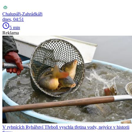
Chalupáři-Zahrádkáři
dnes, 04:51
5 min
Reklama
V rybnících Rybářství Třeboň vyschla třetina vody, nejvíce v historii