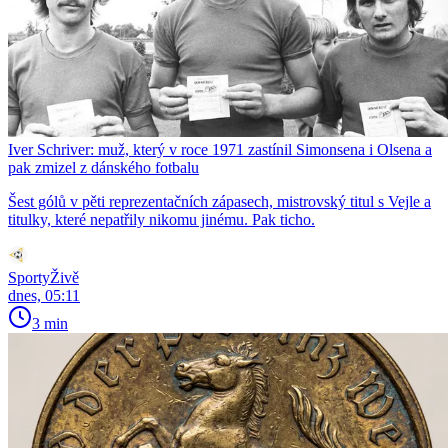
Iver Schriver: muž, který v roce 1971 zastínil Simonsena i Olsena a
pak zmizel z dánského fotbalu
Šest gólů v pěti reprezentačních zápasech, mistrovský titul s Vejle a
titulky, které nepatřily nikomu jinému. Pak ticho.
SportyŽivě
dnes, 05:11
3 min