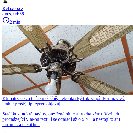
Relaxeo.cz
dnes, 04:58
2 min
Klimatizace za tisíce měsíčně, nebo italský trik za pár korun. Češi
tenhle prostý tip teprve objevují
Stačí kus mokré bavlny, otevřené okno a trocha větru. Vzduch
procházející vlhkou textilií se ochladí až o 5 °C, a nestojí to ani
korunu za elektřinu.