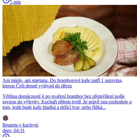
5 min
Ani máslo, ani smetana. Do bramborové kaše patří 1 surovina,
kterou Češi denně vylévají do dřezu
Většina domácností ji po uvaření brambor bez přemýšlení pošle
rovnou do výlevky. Kuchaři přitom tvrdí, že právě ona rozhoduje o
tom, jestli bude kaše hladká a držící tvar, nebo řídká...
Bruneta v kuchyni
dnes, 04:31