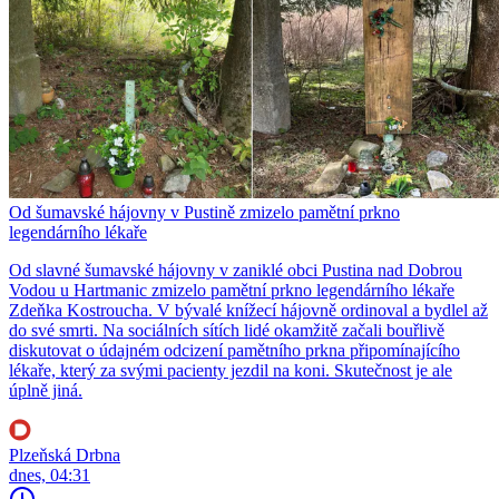
Od šumavské hájovny v Pustině zmizelo pamětní prkno
legendárního lékaře
Od slavné šumavské hájovny v zaniklé obci Pustina nad Dobrou
Vodou u Hartmanic zmizelo pamětní prkno legendárního lékaře
Zdeňka Kostroucha. V bývalé knížecí hájovně ordinoval a bydlel až
do své smrti. Na sociálních sítích lidé okamžitě začali bouřlivě
diskutovat o údajném odcizení pamětního prkna připomínajícího
lékaře, který za svými pacienty jezdil na koni. Skutečnost je ale
úplně jiná.
Plzeňská Drbna
dnes, 04:31