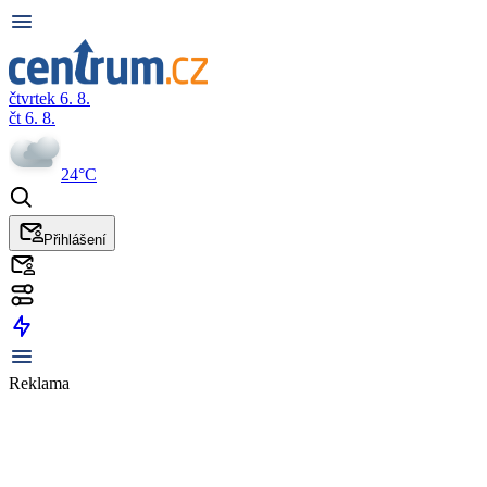
čtvrtek 6. 8.
čt 6. 8.
24°C
Přihlášení
Reklama