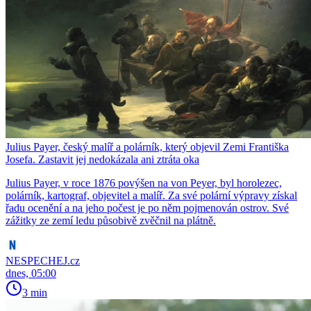
Julius Payer, český malíř a polárník, který objevil Zemi Františka
Josefa. Zastavit jej nedokázala ani ztráta oka
Julius Payer, v roce 1876 povýšen na von Peyer, byl horolezec,
polárník, kartograf, objevitel a malíř. Za své polární výpravy získal
řadu ocenění a na jeho počest je po něm pojmenován ostrov. Své
zážitky ze zemí ledu působivě zvěčnil na plátně.
NESPECHEJ.cz
dnes, 05:00
3 min