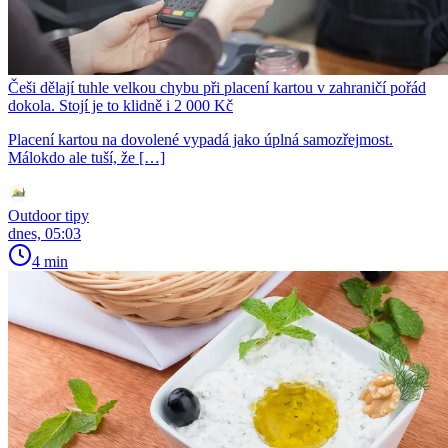
Češi dělají tuhle velkou chybu při placení kartou v zahraničí pořád
dokola. Stojí je to klidně i 2 000 Kč
Placení kartou na dovolené vypadá jako úplná samozřejmost.
Málokdo ale tuší, že […]
Outdoor tipy
dnes, 05:03
4 min