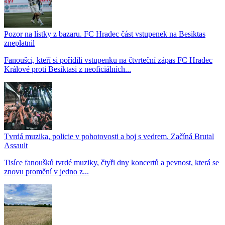
Pozor na lístky z bazaru. FC Hradec část vstupenek na Besiktas
zneplatnil
Fanoušci, kteří si pořídili vstupenku na čtvrteční zápas FC Hradec
Králové proti Besiktasi z neoficiálních...
Tvrdá muzika, policie v pohotovosti a boj s vedrem. Začíná Brutal
Assault
Tisíce fanoušků tvrdé muziky, čtyři dny koncertů a pevnost, která se
znovu promění v jedno z...