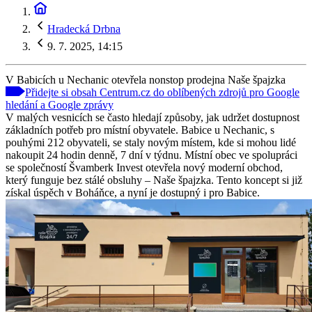
Hradecká Drbna
9. 7. 2025, 14:15
V Babicích u Nechanic otevřela nonstop prodejna Naše špajzka
Přidejte si obsah Centrum.cz do oblíbených zdrojů pro Google
hledání a Google zprávy
V malých vesnicích se často hledají způsoby, jak udržet dostupnost
základních potřeb pro místní obyvatele. Babice u Nechanic, s
pouhými 212 obyvateli, se staly novým místem, kde si mohou lidé
nakoupit 24 hodin denně, 7 dní v týdnu. Místní obec ve spolupráci
se společností Švamberk Invest otevřela nový moderní obchod,
který funguje bez stálé obsluhy – Naše špajzka. Tento koncept si již
získal úspěch v Boháňce, a nyní je dostupný i pro Babice.