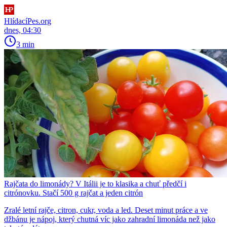
HlídacíPes.org
dnes, 04:30
3 min
Rajčata do limonády? V Itálii je to klasika a chuť předčí i
citrónovku. Stačí 500 g rajčat a jeden citrón
Zralé letní rajče, citron, cukr, voda a led. Deset minut práce a ve
džbánu je nápoj, který chutná víc jako zahradní limonáda než jako