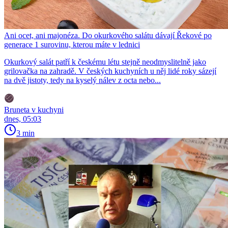
Ani ocet, ani majonéza. Do okurkového salátu dávají Řekové po
generace 1 surovinu, kterou máte v lednici
Okurkový salát patří k českému létu stejně neodmyslitelně jako
grilovačka na zahradě. V českých kuchyních u něj lidé roky sázejí
na dvě jistoty, tedy na kyselý nálev z octa nebo...
Bruneta v kuchyni
dnes, 05:03
3 min