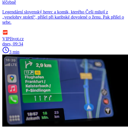
léčebně
Legendární slovenský herec a komik, kterého Češi milují z
„veselohry století“, přišel při karibské dovolené o ženu. Pak přišel o
sebe.
VIPživot.cz
dnes, 09:34
3 min