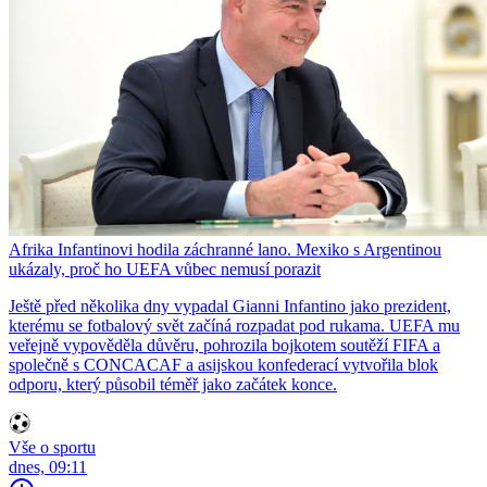
Afrika Infantinovi hodila záchranné lano. Mexiko s Argentinou
ukázaly, proč ho UEFA vůbec nemusí porazit
Ještě před několika dny vypadal Gianni Infantino jako prezident,
kterému se fotbalový svět začíná rozpadat pod rukama. UEFA mu
veřejně vypověděla důvěru, pohrozila bojkotem soutěží FIFA a
společně s CONCACAF a asijskou konfederací vytvořila blok
odporu, který působil téměř jako začátek konce.
Vše o sportu
dnes, 09:11