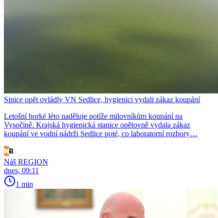
Sinice opět ovládly VN Sedlice, hygienici vydali zákaz koupání
Letošní horké léto naděluje potíže milovníkům koupání na
Vysočině. Krajská hygienická stanice opětovně vydala zákaz
koupání ve vodní nádrži Sedlice poté, co laboratorní rozbory…
Náš REGION
dnes, 09:11
1 min