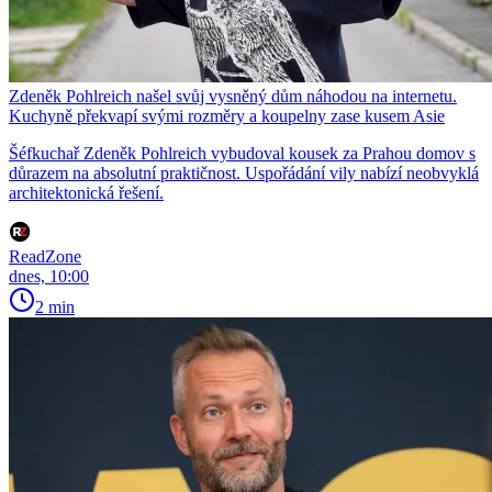
Zdeněk Pohlreich našel svůj vysněný dům náhodou na internetu.
Kuchyně překvapí svými rozměry a koupelny zase kusem Asie
Šéfkuchař Zdeněk Pohlreich vybudoval kousek za Prahou domov s
důrazem na absolutní praktičnost. Uspořádání vily nabízí neobvyklá
architektonická řešení.
ReadZone
dnes, 10:00
2 min