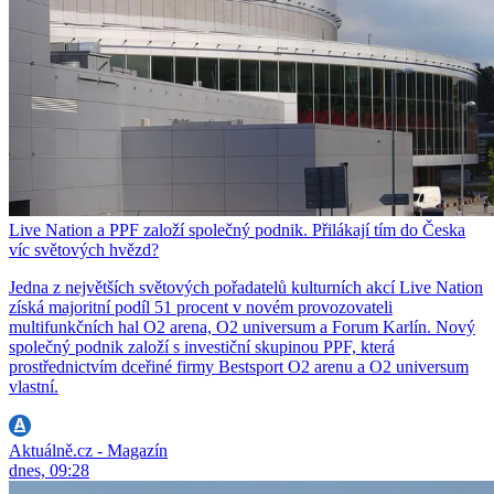
Live Nation a PPF založí společný podnik. Přilákají tím do Česka
víc světových hvězd?
Jedna z největších světových pořadatelů kulturních akcí Live Nation
získá majoritní podíl 51 procent v novém provozovateli
multifunkčních hal O2 arena, O2 universum a Forum Karlín. Nový
společný podnik založí s investiční skupinou PPF, která
prostřednictvím dceřiné firmy Bestsport O2 arenu a O2 universum
vlastní.
Aktuálně.cz - Magazín
dnes, 09:28