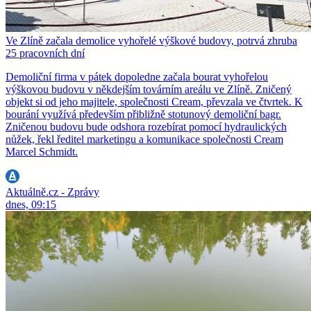
Ve Zlíně začala demolice vyhořelé výškové budovy, potrvá zhruba
25 pracovních dní
Demoliční firma v pátek dopoledne začala bourat vyhořelou
výškovou budovu v někdejším továrním areálu ve Zlíně. Zničený
objekt si od jeho majitele, společnosti Cream, převzala ve čtvrtek. K
bourání využívá především přibližně stotunový demoliční bagr.
Zničenou budovu bude odshora rozebírat pomocí hydraulických
nůžek, řekl ředitel marketingu a komunikace společnosti Cream
Marcel Schmidt.
Aktuálně.cz - Zprávy
dnes, 09:15