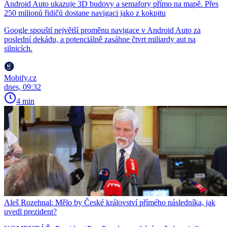
Android Auto ukazuje 3D budovy a semafory přímo na mapě. Přes
250 milionů řidičů dostane navigaci jako z kokpitu
Google spouští největší proměnu navigace v Android Auto za
poslední dekádu, a potenciálně zasáhne čtvrt miliardy aut na
silnicích.
Mobify.cz
dnes, 09:32
4 min
Aleš Rozehnal: Mělo by České království přímého následníka, jak
uvedl prezident?