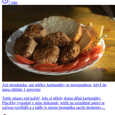
7 min
Ani strouhanka, ani mléko: karbanátky se nerozpadnou, když do
masa přidáte 1 surovinu
Tuhle situaci zná každý, kdo si někdy doma dělal karbanátky.
Placičky vypadají v míse dokonale, jenže na rozpálené pánvi se
začnou rozjíždět a z talíře je rázem hromádka suché drobenky....