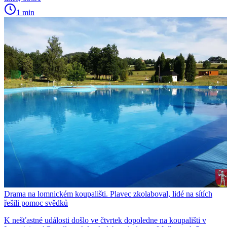
1 min
Drama na lomnickém koupališti. Plavec zkolaboval, lidé na sítích
řešili pomoc svědků
K nešťastné události došlo ve čtvrtek dopoledne na koupališti v