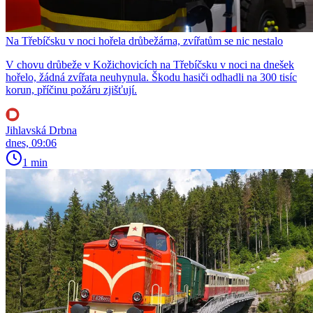
Na Třebíčsku v noci hořela drůbežárna, zvířatům se nic nestalo
V chovu drůbeže v Kožichovicích na Třebíčsku v noci na dnešek
hořelo, žádná zvířata neuhynula. Škodu hasiči odhadli na 300 tisíc
korun, příčinu požáru zjišťují.
Jihlavská Drbna
dnes, 09:06
1 min