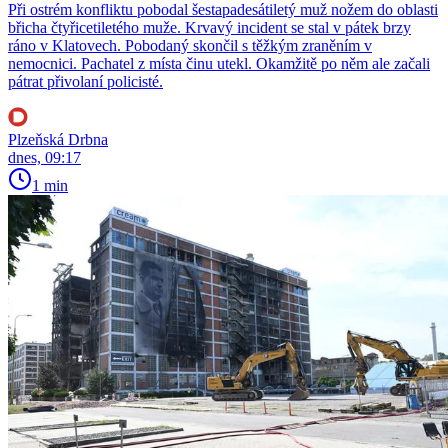
Při ostrém konfliktu pobodal šestapadesátiletý muž nožem do oblasti
břicha čtyřicetiletého muže. Krvavý incident se stal v pátek brzy
ráno v Klatovech. Pobodaný skončil s těžkým zraněním v
nemocnici. Pachatel z místa činu utekl. Okamžitě po něm ale začali
pátrat přivolaní policisté.
Plzeňská Drbna
dnes, 09:17
1 min