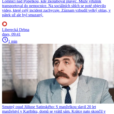
Lomnici nad Popelkou, kde zkolaboval plavec. Muže vrtulník
transportoval do nemocnice. Na sociálních sítích se poté objevilo
video, které celý incident zachycuje. Záznam vzbudil velký ohlas, v
pátek už ale byl smazaný.
Liberecká Drbna
dnes, 09:41
1 min
Smutný osud Júliuse Satinského: S manželkou slavil 20 let
manželství v Karibiku, domů se vrátil sám. Krátce nato skončil v