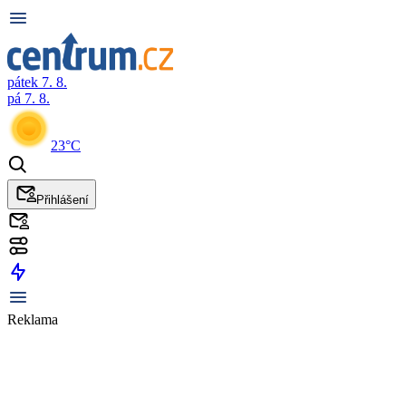
pátek 7. 8.
pá 7. 8.
23°C
Přihlášení
Reklama