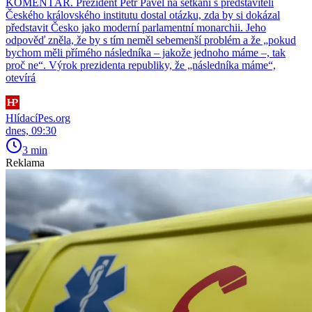
KOMENTÁŘ. Prezident Petr Pavel na setkání s představiteli
Českého královského institutu dostal otázku, zda by si dokázal
představit Česko jako moderní parlamentní monarchii. Jeho
odpověď zněla, že by s tím neměl sebemenší problém a že „pokud
bychom měli přímého následníka – jakože jednoho máme –, tak
proč ne“. Výrok prezidenta republiky, že „následníka máme“,
otevírá
HlídacíPes.org
dnes, 09:30
3 min
Reklama