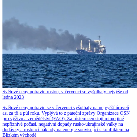
Světové ceny potravin rostou, v červenci se vyšplhaly nejvýše od
ledna 2023
Světové ceny potravin se v červenci vyšplhaly na nejvyšší úroveň
asi za tři a půl roku. Vyplývá to z páteční zprávy Organizace OSN
pro výživu a zemědělství (FAO). Za růstem cen stojí mimo jiné
nepříznivé počasí, negativní dopady rusko-ukrajinské války na
dodávky a rostoucí náklady na energie související s konfliktem na
Blízkém východě.