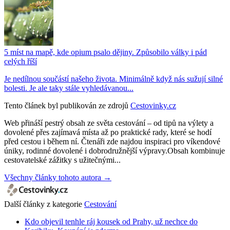
5 míst na mapě, kde opium psalo dějiny. Způsobilo války i pád
celých říší
Je nedílnou součástí našeho života. Minimálně když nás sužují silné
bolesti. Je ale taky stále vyhledávanou...
Tento článek byl publikován ze zdrojů
Cestovinky.cz
Web přináší pestrý obsah ze světa cestování – od tipů na výlety a
dovolené přes zajímavá místa až po praktické rady, které se hodí
před cestou i během ní. Čtenáři zde najdou inspiraci pro víkendové
úniky, rodinné dovolené i dobrodružnější výpravy.Obsah kombinuje
cestovatelské zážitky s užitečnými...
Všechny články tohoto autora →
Další články z kategorie
Cestování
Kdo objevil tenhle ráj kousek od Prahy, už nechce do