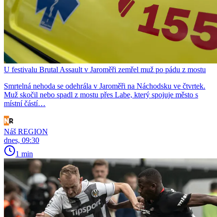
U festivalu Brutal Assault v Jaroměři zemřel muž po pádu z mostu
Smrtelná nehoda se odehrála v Jaroměři na Náchodsku ve čtvrtek.
Muž skočil nebo spadl z mostu přes Labe, který spojuje město s
místní částí…
Náš REGION
dnes, 09:30
1 min