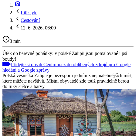
Lifestyle
Cestování
12. 6. 2026, 06:00
3 min
Útěk do barevné pohádky: v polské Zalipii jsou pomalované i psí
boudy!
Přidejte si obsah Centrum.cz do oblíbených zdrojů pro Google
hledání a Google zprávy
Polská vesnička Zalipie je bezesporu jedním z nejmalebnějších míst,
které můžete navštívit. Místní obyvatelé zde totiž pravidelně berou
do ruky štětce a barvy.