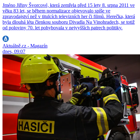
Jméno Jiřiny Švorcové, která zemřela před 15 lety 8. srpna 2011 ve
věku 83 let, se během normalizace objevovalo spíše ve
zpravodajství než v titulcích televizních her či filmů. Herečka, která
byla dlouhá léta členkou souboru Divadla Na Vinohradech, se totiž
od poloviny 70. let pohybovala v nejvyšších patrech politiky.
Aktuálně.cz - Magazín
dnes, 09:07