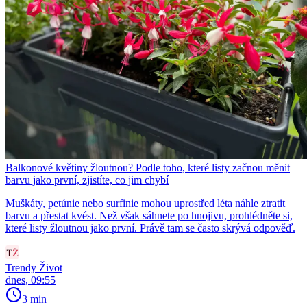
Balkonové květiny žloutnou? Podle toho, které listy začnou měnit
barvu jako první, zjistíte, co jim chybí
Muškáty, petúnie nebo surfinie mohou uprostřed léta náhle ztratit
barvu a přestat kvést. Než však sáhnete po hnojivu, prohlédněte si,
které listy žloutnou jako první. Právě tam se často skrývá odpověď.
Trendy Život
dnes, 09:55
3 min