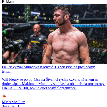
Reklama
Fleury vyzval Muradova k odvetě. Uzbek kývl na prosincový
termín
Will Fleury se po porážce na Štvanici rychle ozval s návrhem na
druhý zápas. Makhmud Muradov souhlasil a oba míří na prosincový
OKTAGON 100, pokud duel posvětí organizace.
MMAMAG.cz
dnes, 09:51