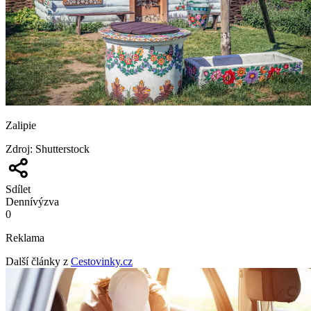
Zalipie
Zdroj
:
Shutterstock
Sdílet
Denní
výzva
0
Reklama
Další články z
Cestovinky.cz