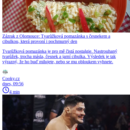
Zázrak z Olomouce: Tvarůžková pomazánka s česnekem a
cibulkou, která provoní i pochmurný den
Tvarůžková pomazánka je pro mě čistá nostalgie. Nastrouhaný
tvarůžek, trocha másla, česnek a jarní cibulka. Výsledek je tak
výrazný, že ho buď milujete, nebo se mu obloukem vyhnete.
Cooky.cz
dnes, 09:56
4 min