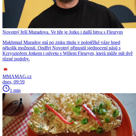
Novotný řeší Muradova. Ve hře je Jotko i další bitva s Fleurym
Makhmud Muradov má po zisku titulu v polotěžké váze hned
několik možností. Ondřej Novotný připustil sjednocení pásů s
Krzysztofem Jotkem i odvetu s Willem Fleurym, která může mít dvě
různé podoby.
MMAMAG.cz
dnes, 09:59
1 min