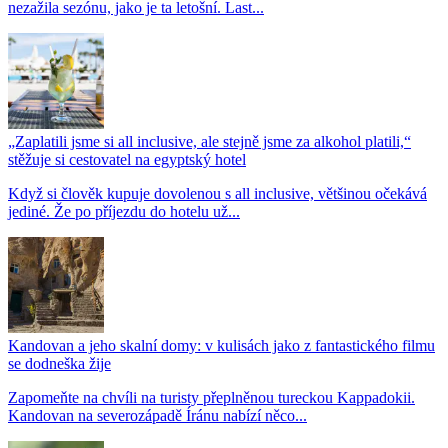
nezažila sezónu, jako je ta letošní. Last...
„Zaplatili jsme si all inclusive, ale stejně jsme za alkohol platili,“
stěžuje si cestovatel na egyptský hotel
Když si člověk kupuje dovolenou s all inclusive, většinou očekává
jediné. Že po příjezdu do hotelu už...
Kandovan a jeho skalní domy: v kulisách jako z fantastického filmu
se dodneška žije
Zapomeňte na chvíli na turisty přeplněnou tureckou Kappadokii.
Kandovan na severozápadě Íránu nabízí něco...