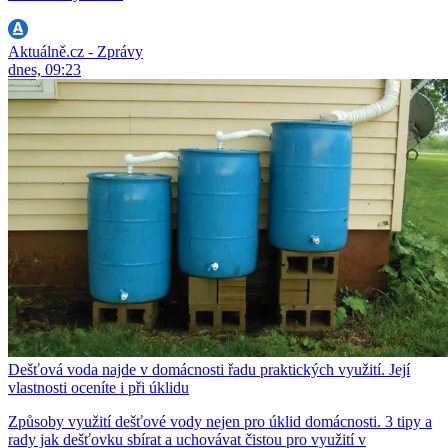
Aktuálně.cz - Zprávy
dnes, 09:23
Dešťová voda najde v domácnosti řadu praktických využití. Její
vlastnosti oceníte i při úklidu
Způsoby využití dešťové vody nejen pro úklid domácnosti. 3 tipy a
rady jak dešťovku sbírat a uchovávat čistou pro využití v