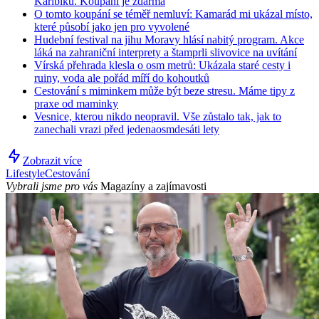
Karibiku. Koupání je zdarma
O tomto koupání se téměř nemluví: Kamarád mi ukázal místo,
které působí jako jen pro vyvolené
Hudební festival na jihu Moravy hlásí nabitý program. Akce
láká na zahraniční interprety a štamprli slivovice na uvítání
Vírská přehrada klesla o osm metrů: Ukázala staré cesty i
ruiny, voda ale pořád míří do kohoutků
Cestování s miminkem může být beze stresu. Máme tipy z
praxe od maminky
Vesnice, kterou nikdo neopravil. Vše zůstalo tak, jak to
zanechali vrazi před jedenaosmdesáti lety
Zobrazit více
Lifestyle
Cestování
Vybrali jsme pro vás
Magazíny a zajímavosti