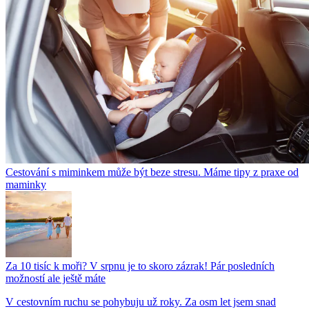
Cestování s miminkem může být beze stresu. Máme tipy z praxe od
maminky
Za 10 tisíc k moři? V srpnu je to skoro zázrak! Pár posledních
možností ale ještě máte
V cestovním ruchu se pohybuju už roky. Za osm let jsem snad