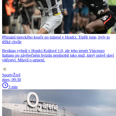
Přiznání tureckého kouče po trápení v Hradci. Trpěli jsme, byly to
těžké chvíle
Beşiktaş vyhrál v Hradci Králové 1:0, ale jeho trenér Vincenzo
Italiano po závěrečném hvizdu nepůsobil jako muž, který právě slaví
vítězství. Mluvil o utrpení.
SportyŽivě
dnes, 09:30
3 min