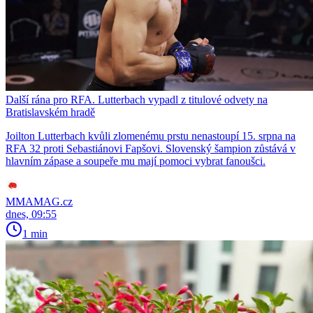
Další rána pro RFA. Lutterbach vypadl z titulové odvety na
Bratislavském hradě
Joilton Lutterbach kvůli zlomenému prstu nenastoupí 15. srpna na
RFA 32 proti Sebastiánovi Fapšovi. Slovenský šampion zůstává v
hlavním zápase a soupeře mu mají pomoci vybrat fanoušci.
MMAMAG.cz
dnes, 09:55
1 min