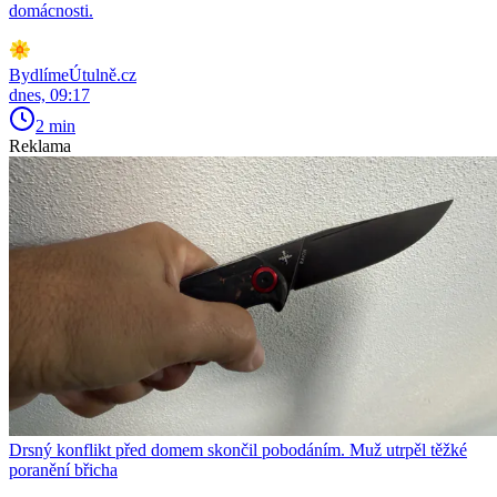
domácnosti.
BydlímeÚtulně.cz
dnes, 09:17
2 min
Reklama
Drsný konflikt před domem skončil pobodáním. Muž utrpěl těžké
poranění břicha