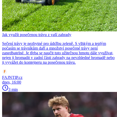
Jak využít posečenou trávu z vaší zahrady
Sečení trávy je nezbytné pro údržbu zeleně. S vlhkým a teplým
počasím se trávníkům daří a množství posečené trávy není
zanedbatelné. Je třeba se naučit tuto užitečnou hmotu dále využívat,
nejen ji hromadit v zadní části zahrady na nevzhledné hromadě nebo
ji vyvážet do kontejneru na posečenou trávu.
FAJNTIP.cz
dnes, 16:00
3 min