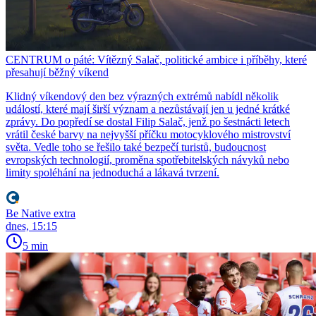
CENTRUM o páté: Vítězný Salač, politické ambice i příběhy, které
přesahují běžný víkend
Klidný víkendový den bez výrazných extrémů nabídl několik
událostí, které mají širší význam a nezůstávají jen u jedné krátké
zprávy. Do popředí se dostal Filip Salač, jenž po šestnácti letech
vrátil české barvy na nejvyšší příčku motocyklového mistrovství
světa. Vedle toho se řešilo také bezpečí turistů, budoucnost
evropských technologií, proměna spotřebitelských návyků nebo
limity spoléhání na jednoduchá a lákavá tvrzení.
Be Native extra
dnes, 15:15
5 min