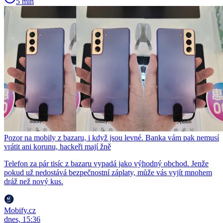
5 min
Pozor na mobily z bazaru, i když jsou levné. Banka vám pak nemusí
vrátit ani korunu, hackeři mají žně
Telefon za pár tisíc z bazaru vypadá jako výhodný obchod. Jenže
pokud už nedostává bezpečnostní záplaty, může vás vyjít mnohem
dráž než nový kus.
Mobify.cz
dnes, 15:36