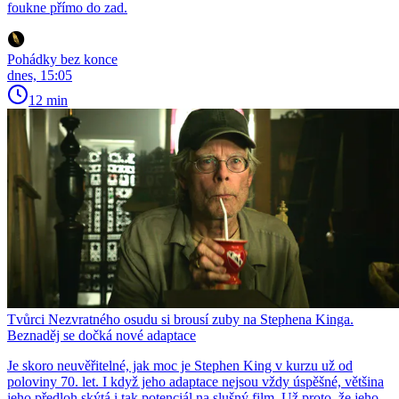
foukne přímo do zad.
Pohádky bez konce
dnes, 15:05
12 min
Tvůrci Nezvratného osudu si brousí zuby na Stephena Kinga.
Beznaděj se dočká nové adaptace
Je skoro neuvěřitelné, jak moc je Stephen King v kurzu už od
poloviny 70. let. I když jeho adaptace nejsou vždy úspěšné, většina
jeho předloh skýtá i tak potenciál na slušný film. Už proto, že jeho