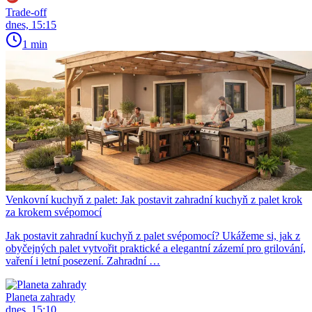
Trade-off
dnes, 15:15
1 min
Venkovní kuchyň z palet: Jak postavit zahradní kuchyň z palet krok
za krokem svépomocí
Jak postavit zahradní kuchyň z palet svépomocí? Ukážeme si, jak z
obyčejných palet vytvořit praktické a elegantní zázemí pro grilování,
vaření i letní posezení. Zahradní …
Planeta zahrady
dnes, 15:10