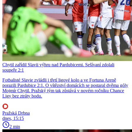
Chytil zařídil Slavii výhru nad Pardubicemi. Sešívaní zdolali
soupeře 2:1
Fotbalisté Slavie zvládli i třetí ligové kolo a ve Fortuna Areně
porazili Pardubice 2:1. O vítězství domácích se postaral dvěma góly
Mojmír Chytil. Pražský tým tak zůstává v novém ročníku Chance
Ligy bez ztráty bodu.
Pražská Drbna
dnes, 15:15
2 min