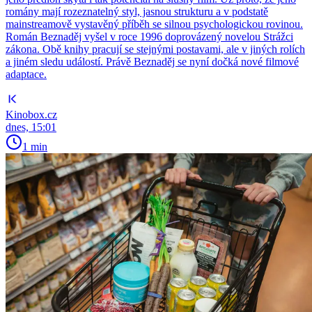
romány mají rozeznatelný styl, jasnou strukturu a v podstatě
mainstreamově vystavěný příběh se silnou psychologickou rovinou.
Román Beznaděj vyšel v roce 1996 doprovázený novelou Strážci
zákona. Obě knihy pracují se stejnými postavami, ale v jiných rolích
a jiném sledu událostí. Právě Beznaděj se nyní dočká nové filmové
adaptace.
Kinobox.cz
dnes, 15:01
1 min