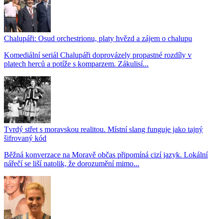
Chalupáři: Osud orchestrionu, platy hvězd a zájem o chalupu
Komediální seriál Chalupáři doprovázely propastné rozdíly v
platech herců a potíže s komparzem. Zákulisí...
Tvrdý střet s moravskou realitou. Místní slang funguje jako tajný
šifrovaný kód
Běžná konverzace na Moravě občas připomíná cizí jazyk. Lokální
nářečí se liší natolik, že dorozumění mimo...