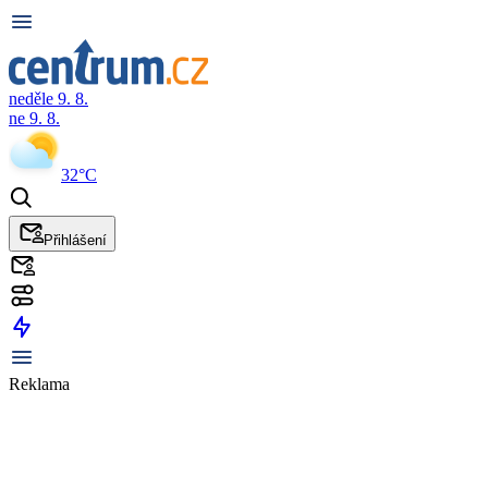
neděle 9. 8.
ne 9. 8.
32°C
Přihlášení
Reklama