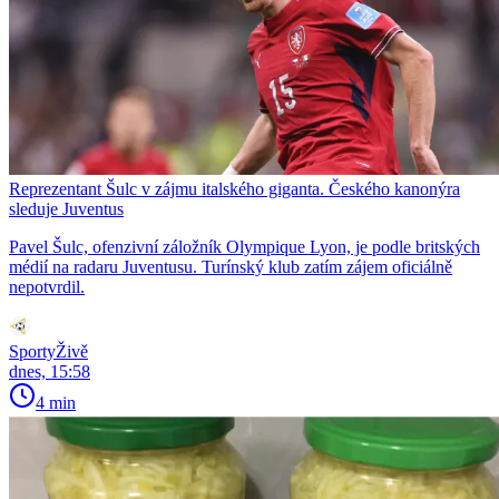
Reprezentant Šulc v zájmu italského giganta. Českého kanonýra
sleduje Juventus
Pavel Šulc, ofenzivní záložník Olympique Lyon, je podle britských
médií na radaru Juventusu. Turínský klub zatím zájem oficiálně
nepotvrdil.
SportyŽivě
dnes, 15:58
4 min