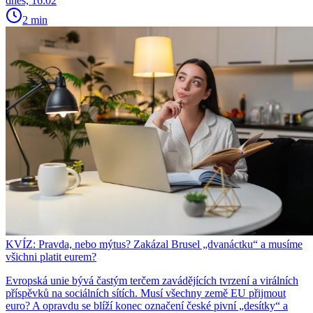
dnes, 16:02
2 min
KVÍZ: Pravda, nebo mýtus? Zakázal Brusel „dvanáctku“ a musíme
všichni platit eurem?
Evropská unie bývá častým terčem zavádějících tvrzení a virálních
příspěvků na sociálních sítích. Musí všechny země EU přijmout
euro? A opravdu se blíží konec označení české pivní „desítky“ a