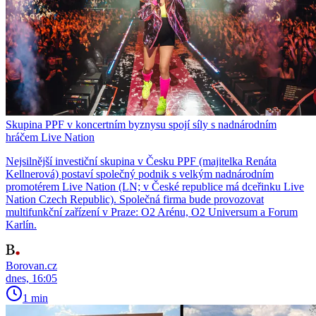
Skupina PPF v koncertním byznysu spojí síly s nadnárodním
hráčem Live Nation
Nejsilnější investiční skupina v Česku PPF (majitelka Renáta
Kellnerová) postaví společný podnik s velkým nadnárodním
promotérem Live Nation (LN; v České republice má dceřinku Live
Nation Czech Republic). Společná firma bude provozovat
multifunkční zařízení v Praze: O2 Arénu, O2 Universum a Forum
Karlín.
Borovan.cz
dnes, 16:05
1 min