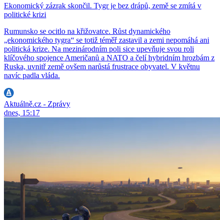
Ekonomický zázrak skončil. Tygr je bez drápů, země se zmítá v
politické krizi
Rumunsko se ocitlo na křižovatce. Růst dynamického
„ekonomického tygra“ se totiž téměř zastavil a zemi nepomáhá ani
politická krize. Na mezinárodním poli sice upevňuje svou roli
klíčového spojence Američanů a NATO a čelí hybridním hrozbám z
Ruska, uvnitř země ovšem narůstá frustrace obyvatel. V květnu
navíc padla vláda.
Aktuálně.cz - Zprávy
dnes, 15:17