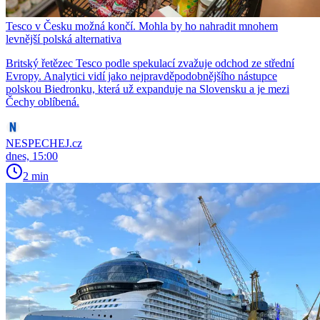
Tesco v Česku možná končí. Mohla by ho nahradit mnohem
levnější polská alternativa
Britský řetězec Tesco podle spekulací zvažuje odchod ze střední
Evropy. Analytici vidí jako nejpravděpodobnějšího nástupce
polskou Biedronku, která už expanduje na Slovensku a je mezi
Čechy oblíbená.
NESPECHEJ.cz
dnes, 15:00
2 min