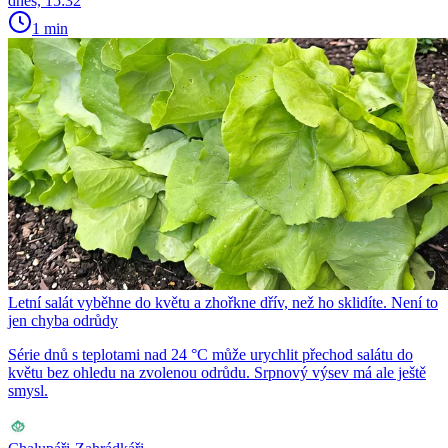
dnes, 15:32
1 min
Letní salát vyběhne do květu a zhořkne dřív, než ho sklidíte. Není to
jen chyba odrůdy
Série dnů s teplotami nad 24 °C může urychlit přechod salátu do
květu bez ohledu na zvolenou odrůdu. Srpnový výsev má ale ještě
smysl.