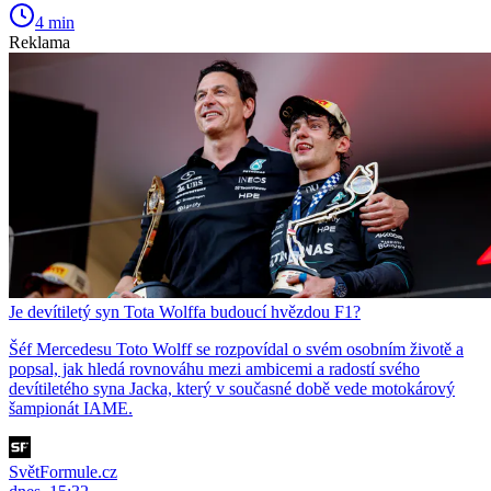
4 min
Reklama
Je devítiletý syn Tota Wolffa budoucí hvězdou F1?
Šéf Mercedesu Toto Wolff se rozpovídal o svém osobním životě a
popsal, jak hledá rovnováhu mezi ambicemi a radostí svého
devítiletého syna Jacka, který v současné době vede motokárový
šampionát IAME.
SvětFormule.cz