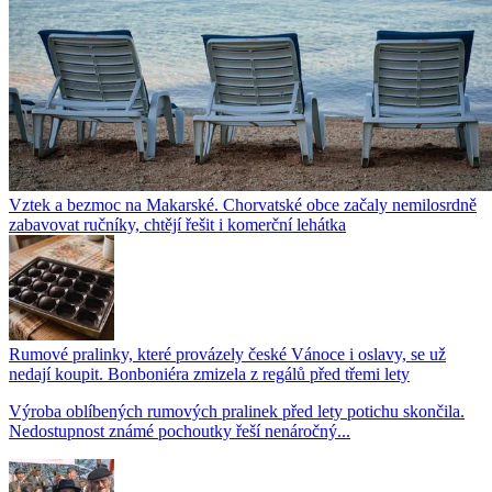
Vztek a bezmoc na Makarské. Chorvatské obce začaly nemilosrdně
zabavovat ručníky, chtějí řešit i komerční lehátka
Rumové pralinky, které provázely české Vánoce i oslavy, se už
nedají koupit. Bonboniéra zmizela z regálů před třemi lety
Výroba oblíbených rumových pralinek před lety potichu skončila.
Nedostupnost známé pochoutky řeší nenáročný...