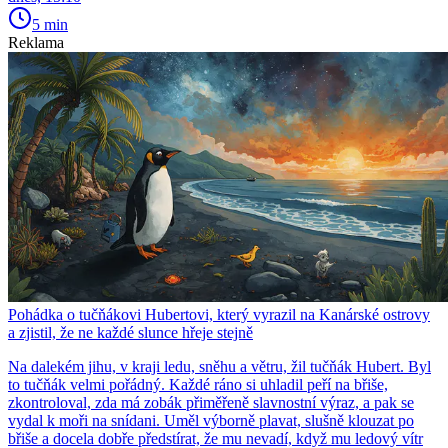
5 min
Reklama
Pohádka o tučňákovi Hubertovi, který vyrazil na Kanárské ostrovy
a zjistil, že ne každé slunce hřeje stejně
Na dalekém jihu, v kraji ledu, sněhu a větru, žil tučňák Hubert. Byl
to tučňák velmi pořádný. Každé ráno si uhladil peří na břiše,
zkontroloval, zda má zobák přiměřeně slavnostní výraz, a pak se
vydal k moři na snídani. Uměl výborně plavat, slušně klouzat po
břiše a docela dobře předstírat, že mu nevadí, když mu ledový vítr