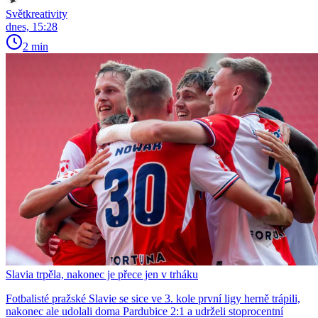
Světkreativity
dnes, 15:28
2 min
Slavia trpěla, nakonec je přece jen v trháku
Fotbalisté pražské Slavie se sice ve 3. kole první ligy herně trápili,
nakonec ale udolali doma Pardubice 2:1 a udrželi stoprocentní