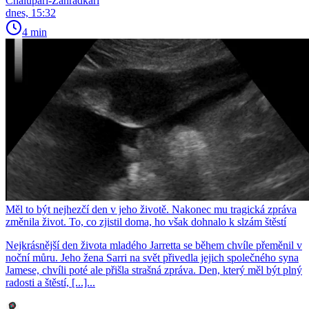
Chalupáři-Zahrádkáři
dnes, 15:32
4 min
Měl to být nejhezčí den v jeho životě. Nakonec mu tragická zpráva
změnila život. To, co zjistil doma, ho však dohnalo k slzám štěstí
Nejkrásnější den života mladého Jarretta se během chvíle přeměnil v
noční můru. Jeho žena Sarri na svět přivedla jejich společného syna
Jamese, chvíli poté ale přišla strašná zpráva. Den, který měl být plný
radosti a štěstí, [...]...