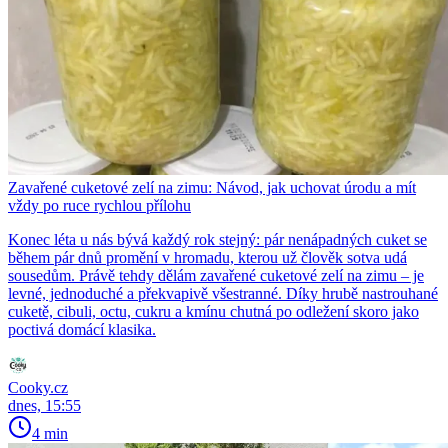
Zavařené cuketové zelí na zimu: Návod, jak uchovat úrodu a mít
vždy po ruce rychlou přílohu
Konec léta u nás bývá každý rok stejný: pár nenápadných cuket se
během pár dnů promění v hromadu, kterou už člověk sotva udá
sousedům. Právě tehdy dělám zavařené cuketové zelí na zimu – je
levné, jednoduché a překvapivě všestranné. Díky hrubě nastrouhané
cuketě, cibuli, octu, cukru a kmínu chutná po odležení skoro jako
poctivá domácí klasika.
Cooky.cz
dnes, 15:55
4 min