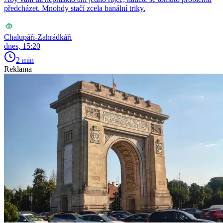
předcházet. Mnohdy stačí zcela banální triky.
Chalupáři-Zahrádkáři
dnes, 15:20
2 min
Reklama