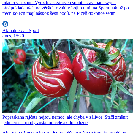
bilanci v sezoně. Využili tak zároveň sobotní zaváhání svých
předpokládaných největších rivalů v boji o titul, na Spartu tak už po
třech kolech mají náskok šesti bodů, na Plzeň dokonce sedm.
Aktuálně.cz - Sport
dnes, 15:20
Popraskaná rajčata nejsou nemoc, ale chyba v zálivce. Stačí změnit
jednu věc a plody zůstanou celé až do sklizně
Aby vám už neprasklo ani jedno rajče, naučte se tomuto problému