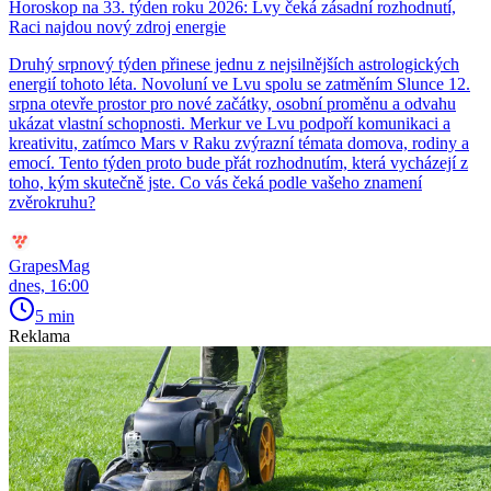
Horoskop na 33. týden roku 2026: Lvy čeká zásadní rozhodnutí,
Raci najdou nový zdroj energie
Druhý srpnový týden přinese jednu z nejsilnějších astrologických
energií tohoto léta. Novoluní ve Lvu spolu se zatměním Slunce 12.
srpna otevře prostor pro nové začátky, osobní proměnu a odvahu
ukázat vlastní schopnosti. Merkur ve Lvu podpoří komunikaci a
kreativitu, zatímco Mars v Raku zvýrazní témata domova, rodiny a
emocí. Tento týden proto bude přát rozhodnutím, která vycházejí z
toho, kým skutečně jste. Co vás čeká podle vašeho znamení
zvěrokruhu?
GrapesMag
dnes, 16:00
5 min
Reklama