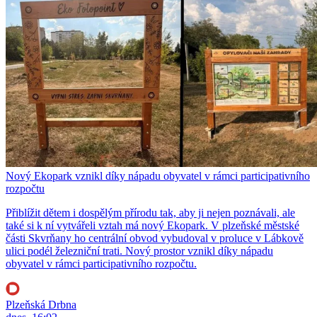
Nový Ekopark vznikl díky nápadu obyvatel v rámci participativního
rozpočtu
Přiblížit dětem i dospělým přírodu tak, aby ji nejen poznávali, ale
také si k ní vytvářeli vztah má nový Ekopark. V plzeňské městské
části Skvrňany ho centrální obvod vybudoval v proluce v Lábkově
ulici podél železniční trati. Nový prostor vznikl díky nápadu
obyvatel v rámci participativního rozpočtu.
Plzeňská Drbna