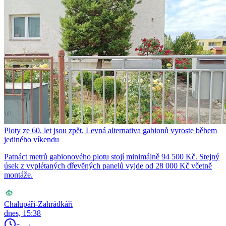
Ploty ze 60. let jsou zpět. Levná alternativa gabionů vyroste během
jediného víkendu
Patnáct metrů gabionového plotu stojí minimálně 94 500 Kč. Stejný
úsek z vyplétaných dřevěných panelů vyjde od 28 000 Kč včetně
montáže.
Chalupáři-Zahrádkáři
dnes, 15:38