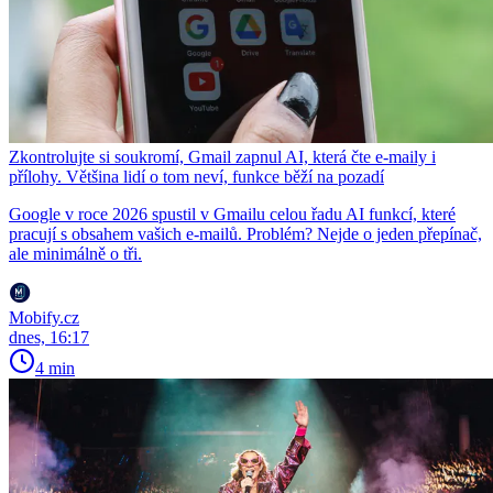
Zkontrolujte si soukromí, Gmail zapnul AI, která čte e-maily i
přílohy. Většina lidí o tom neví, funkce běží na pozadí
Google v roce 2026 spustil v Gmailu celou řadu AI funkcí, které
pracují s obsahem vašich e-mailů. Problém? Nejde o jeden přepínač,
ale minimálně o tři.
Mobify.cz
dnes, 16:17
4 min