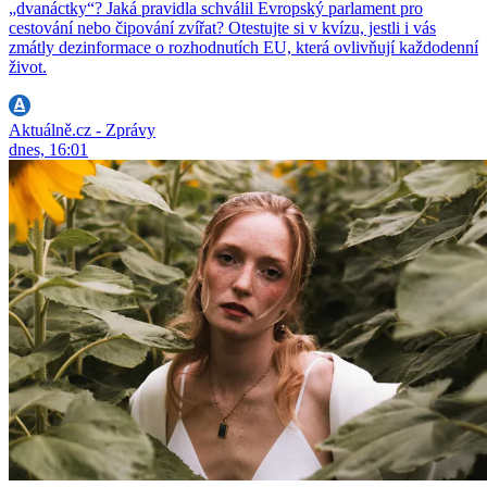
„dvanáctky“? Jaká pravidla schválil Evropský parlament pro
cestování nebo čipování zvířat? Otestujte si v kvízu, jestli i vás
zmátly dezinformace o rozhodnutích EU, která ovlivňují každodenní
život.
Aktuálně.cz - Zprávy
dnes, 16:01