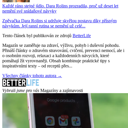
Každé ráno stejné jídlo. Dara Rolins prozradila, proč už deset let
nemění své snídaňové návyky
Zpěvačka Dara Rolins si udržuje skvělou postavu díky přísným
návykům. Její ranní rutina se nemění už celé...
Tento článek byl publikován ze zdrojů
BetterLife
Magazín se zaměřuje na zdraví, výživu, pohyb i duševní pohodu.
Přináší články o zdravém stravování, cvičení, prevenci nemocí, ale i
o osobním rozvoji, relaxaci a každodenních návycích, které
pomáhají žít vyrovnaněji. Obsah kombinuje praktické tipy s
inspirativními texty – od receptů přes...
Všechny články tohoto autora →
Vybrali jsme pro vás
Magazíny a zajímavosti