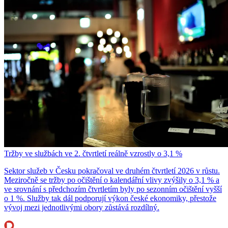
Tržby ve službách ve 2. čtvrtletí reálně vzrostly o 3,1 %
Sektor služeb v Česku pokračoval ve druhém čtvrtletí 2026 v růstu.
Meziročně se tržby po očištění o kalendářní vlivy zvýšily o 3,1 % a
ve srovnání s předchozím čtvrtletím byly po sezonním očištění vyšší
o 1 %. Služby tak dál podporují výkon české ekonomiky, přestože
vývoj mezi jednotlivými obory zůstává rozdílný.