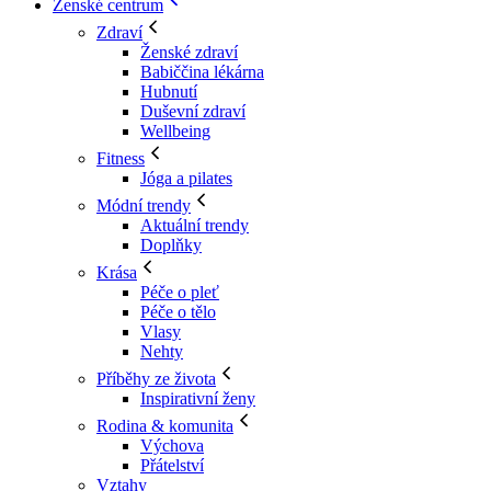
Ženské centrum
Zdraví
Ženské zdraví
Babiččina lékárna
Hubnutí
Duševní zdraví
Wellbeing
Fitness
Jóga a pilates
Módní trendy
Aktuální trendy
Doplňky
Krása
Péče o pleť
Péče o tělo
Vlasy
Nehty
Příběhy ze života
Inspirativní ženy
Rodina & komunita
Výchova
Přátelství
Vztahy