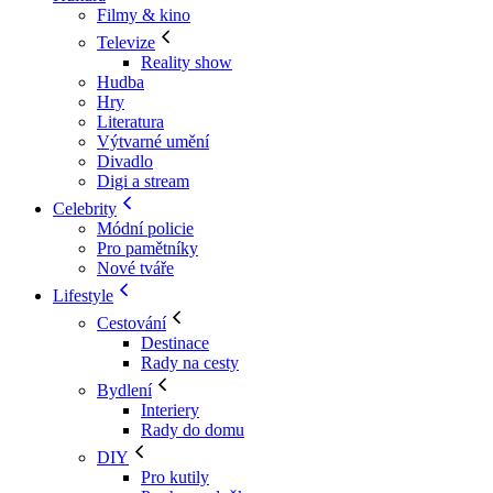
Filmy & kino
Televize
Reality show
Hudba
Hry
Literatura
Výtvarné umění
Divadlo
Digi a stream
Celebrity
Módní policie
Pro pamětníky
Nové tváře
Lifestyle
Cestování
Destinace
Rady na cesty
Bydlení
Interiery
Rady do domu
DIY
Pro kutily