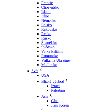
Francie
Chorvatsko
Island
Itálie
Německo
Polsko
Rakousko
Řecko
Rusko
Španělsko
Švédsko
Velká Británie
Rumunsko
Válka na Ukrajině
Maďarsko
Svět
USA
Blízký východ
Izrael
Palestina
Asie
Čína
Jižní Korea