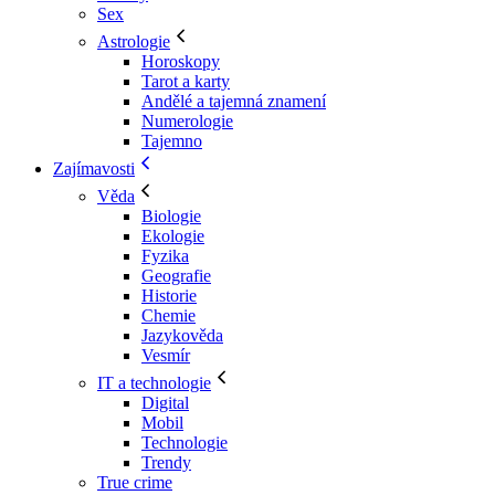
Sex
Astrologie
Horoskopy
Tarot a karty
Andělé a tajemná znamení
Numerologie
Tajemno
Zajímavosti
Věda
Biologie
Ekologie
Fyzika
Geografie
Historie
Chemie
Jazykověda
Vesmír
IT a technologie
Digital
Mobil
Technologie
Trendy
True crime