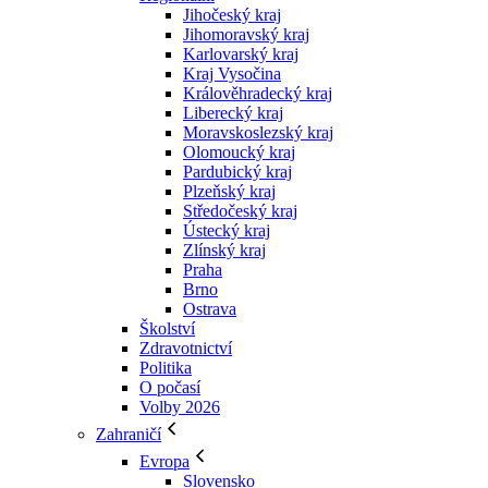
Jihočeský kraj
Jihomoravský kraj
Karlovarský kraj
Kraj Vysočina
Králověhradecký kraj
Liberecký kraj
Moravskoslezský kraj
Olomoucký kraj
Pardubický kraj
Plzeňský kraj
Středočeský kraj
Ústecký kraj
Zlínský kraj
Praha
Brno
Ostrava
Školství
Zdravotnictví
Politika
O počasí
Volby 2026
Zahraničí
Evropa
Slovensko