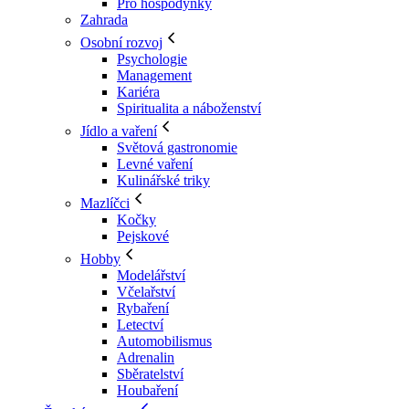
Pro hospodyňky
Zahrada
Osobní rozvoj
Psychologie
Management
Kariéra
Spiritualita a náboženství
Jídlo a vaření
Světová gastronomie
Levné vaření
Kulinářské triky
Mazlíčci
Kočky
Pejskové
Hobby
Modelářství
Včelařství
Rybaření
Letectví
Automobilismus
Adrenalin
Sběratelství
Houbaření