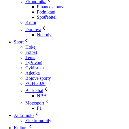
Ekonomika
Finance a burza
Podnikání
Spotřebitel
Krimi
Doprava
Nehody
Sport
Hokej
Fotbal
Tenis
Lyžování
Cyklistika
Atletika
Bojové sporty
ZOH 2026
Basketbal
NBA
Motosport
F1
Auto-moto
Elektromobily
Kultura