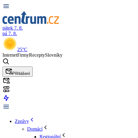
pátek 7. 8.
pá 7. 8.
25°C
Internet
Firmy
Recepty
Slovníky
Přihlášení
Zprávy
Domácí
Regionální