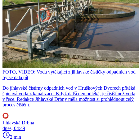
FOTO, VIDEO: Voda vytékající z jihlavské čističky odpadních vod
by se dala pít
Do jihlavské čistírny odpadních vod v Hruškových Dvorech přitéká
špinavá voda z kanalizace. Když další den odtéká, je čistší než voda
v řece. Redakce Jihlavské Drbny měla možnost si prohlédnout celý
proces čištění.
Jihlavská Drbna
dnes, 04:49
2 min