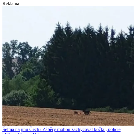
Reklama
Šelma na jihu Čech? Záběry mohou zachycovat kočku, policie