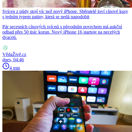
Svícen z půdy stojí víc než nový iPhone. Sběratelé loví cínové kusy
s jedním typem patiny, která se nedá napodobit
Pár secesních cínových svícnů s původním povrchem má aukční
odhad přes 50 tisíc korun. Nový iPhone 16 startuje na necelých
dvaceti.
VědaŽivě.cz
dnes, 04:46
4 min