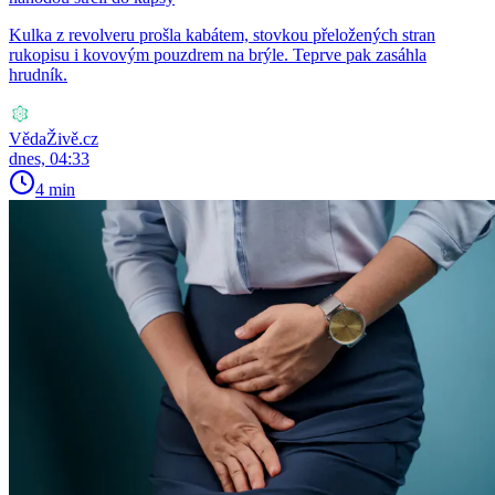
Kulka z revolveru prošla kabátem, stovkou přeložených stran
rukopisu i kovovým pouzdrem na brýle. Teprve pak zasáhla
hrudník.
VědaŽivě.cz
dnes, 04:33
4 min