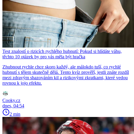
Test znalostí o rizicích rychlého hubnutí: Pokud si hlídáte váhu,
těchto 10 otázek by pro vás měla být hračka
Zhubnout rychle chce skoro každý, ale málokdo tuší, co rychlé
hubnutí s tělem skutečně dělá. Tento kvíz prověří, jestli znáte rozdíl
mezi zdravým shazováním kil a rizikovými zkratkami, které vedou
rovnou k jojo efektu.
Cooky.cz
dnes, 04:54
2 min