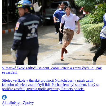
V thajské škole zaútočil student. Zabil učitele a zranil čtyři lidi, pak
se zastřelil
Střelec ve škole v thajské provincii Nontchaburí v pátek zabil
jednoho učitele a zranil čtyři lidi. Pachatelem byl student, který se
posléze zastřelil, uvedla podle agentury Reuters policie.
Aktuálně.cz - Zprávy