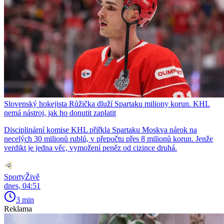
Slovenský hokejista Růžička dluží Spartaku miliony korun. KHL
nemá nástroj, jak ho donutit zaplatit
Disciplinární komise KHL přiřkla Spartaku Moskva nárok na
necelých 30 milionů rublů, v přepočtu přes 8 milionů korun. Jenže
verdikt je jedna věc, vymožení peněz od cizince druhá.
SportyŽivě
dnes, 04:51
3 min
Reklama