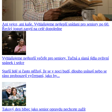
Ani vejce, ani kaše. Vyhlašujeme nejlepší snídani pro seniory po 60.
Řecký jogurt zasytí na celé dopoledne
Vyhlašujeme nejhorší večeře pro seniory. Tučná a slaná jídla ovlivní
spánek i srdce
Starší lidé si často stěžují, že se v noci budí, dlouho usínají nebo se
ráno probouzejí vyčerpaní, jako by...
Takový den blbec jako senior opravdu nechcete zažít