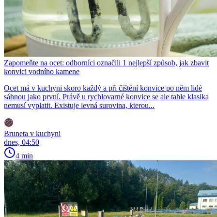
Zapomeňte na ocet: odborníci označili 1 nejlepší způsob, jak zbavit
konvici vodního kamene
Ocet má v kuchyni skoro každý a při čištění konvice po něm lidé
sáhnou jako první. Právě u rychlovarné konvice se ale tahle klasika
nemusí vyplatit. Existuje levná surovina, kterou...
Bruneta v kuchyni
dnes, 04:50
4 min