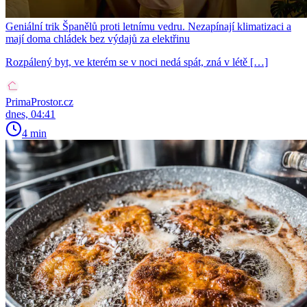
Geniální trik Španělů proti letnímu vedru. Nezapínají klimatizaci a
mají doma chládek bez výdajů za elektřinu
Rozpálený byt, ve kterém se v noci nedá spát, zná v létě […]
PrimaProstor.cz
dnes, 04:41
4 min