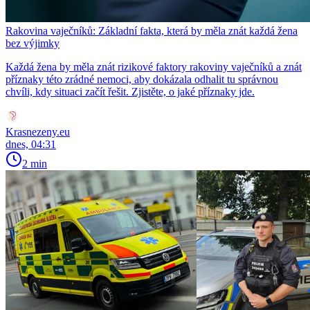
Rakovina vaječníků: Základní fakta, která by měla znát každá žena
bez výjimky
Každá žena by měla znát rizikové faktory rakoviny vaječníků a znát
příznaky této zrádné nemoci, aby dokázala odhalit tu správnou
chvíli, kdy situaci začít řešit. Zjistěte, o jaké příznaky jde.
Krasnezeny.eu
dnes, 04:31
2 min