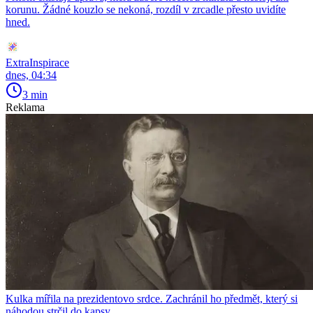
korunu. Žádné kouzlo se nekoná, rozdíl v zrcadle přesto uvidíte
hned.
ExtraInspirace
dnes, 04:34
3 min
Reklama
Kulka mířila na prezidentovo srdce. Zachránil ho předmět, který si
náhodou strčil do kapsy