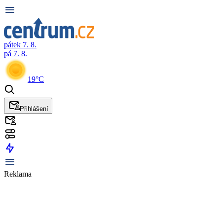
pátek 7. 8.
pá 7. 8.
19°C
Přihlášení
Reklama