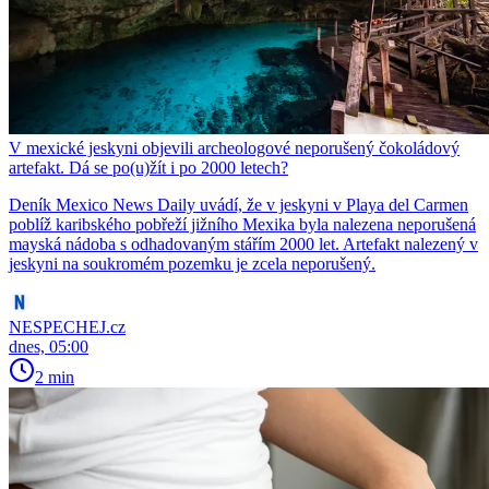
V mexické jeskyni objevili archeologové neporušený čokoládový
artefakt. Dá se po(u)žít i po 2000 letech?
Deník Mexico News Daily uvádí, že v jeskyni v Playa del Carmen
poblíž karibského pobřeží jižního Mexika byla nalezena neporušená
mayská nádoba s odhadovaným stářím 2000 let. Artefakt nalezený v
jeskyni na soukromém pozemku je zcela neporušený.
NESPECHEJ.cz
dnes, 05:00
2 min