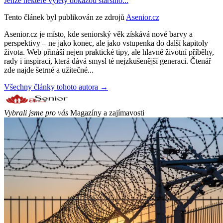
Jenže některé výlety dokážou staršího...
Tento článek byl publikován ze zdrojů
Asenior.cz
Asenior.cz je místo, kde seniorský věk získává nové barvy a
perspektivy – ne jako konec, ale jako vstupenka do další kapitoly
života. Web přináší nejen praktické tipy, ale hlavně životní příběhy,
rady i inspiraci, která dává smysl té nejzkušenější generaci. Čtenář
zde najde šetrné a užitečné...
Všechny články tohoto autora →
Vybrali jsme pro vás
Magazíny a zajímavosti