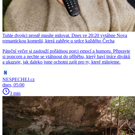
Tuhle dvojici prostě musíte milovat. Dnes ve 20:20 vytáhne Nova
romantickou komedii, která zahřeje u srdce každého Čecha
Páteční večer si zaslouží pořádnou porci emocí a humoru. Připravte
si popcorn a nechte se vtáhnout do příběhu, který baví tisíce diváků
a ukazuje, jak daleko jsme ochotni zajít pro ty, které milujeme.
NESPECHEJ.cz
dnes, 05:00
3 min