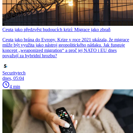
Ceuta jako předzvěst budoucích krizí: Migrace jako zbraň
Ceuta jako brána do Evropy. Krize v roce 2021 ukázala, že migrace
může být využita jako nástroj geopolitického nátlaku. Jak funguje
koncept „weaponized migration“ a proč jej NATO i EU dnes
považují za hybridní hrozbu?
Securitytech
dnes, 05:04
4 min