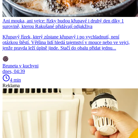
Ani mouka, ani vejce: řízky budou křupavé i druhý den díky 1
surovině, kterou Rakušané přidávají odjakživa
Křupavý řízek, který zůstane křupavý i po vychladnutí, není
otázkou štěstí. Většina lidí hledá tajemství v mouce nebo ve vejci,
jenže pravda leží úplně jinde. Stačí do obalu přidat jednu...
Bruneta v kuchyni
dnes, 04:39
4 min
Reklama