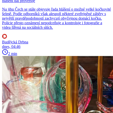
hlášení dál prověřuje
Na jihu Čech se stále objevuje řada hlášení o možné velké kočkovité
šelmě. Podle odborníků však alespoň některé zveřejněné záběry s
největší pravděpodobností zachycují obyčejnou domácí kočku.
Policie přesto oznámení nepodceňuje a kontroluje i fotografie a
videa šířená na sociálních sítích.
Budějcká Drbna
dnes, 04:46
2 min