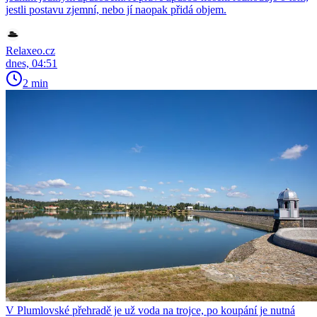
jestli postavu zjemní, nebo jí naopak přidá objem.
Relaxeo.cz
dnes, 04:51
2 min
V Plumlovské přehradě je už voda na trojce, po koupání je nutná