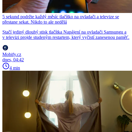
5 sekund podržte každý měsíc tlačítko na ovladači a televize se
přestane sekat. Nikdo to ale nedělá
Stačí jediný dlouhý stisk tlačítka Napájení na ovladači Samsungu a
v televizi projde studeným restartem, který vyčistí zanesenou paměť.
Mobify.cz
dnes, 04:42
4 min