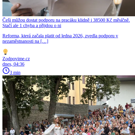
Češi můžou dostat podporu na pracáku klidně i 38500 Kč měsíčně.
Stačí ale 1 chyba a přijdou o ni
Reforma, která začala platit od ledna 2026, zvedla podporu v
nezaměstnanosti na […]
Zodpovime.cz
dnes, 04:36
3 min