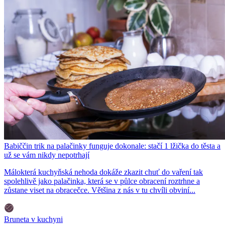
Babiččin trik na palačinky funguje dokonale: stačí 1 lžička do těsta a
už se vám nikdy nepotrhají
Málokterá kuchyňská nehoda dokáže zkazit chuť do vaření tak
spolehlivě jako palačinka, která se v půlce obracení roztrhne a
zůstane viset na obracečce. Většina z nás v tu chvíli obviní...
Bruneta v kuchyni