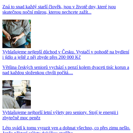
Zná to snad každý starší člověk, jsou v životě dny, které jsou
skutečnou noční můrou, kterou nechcete zažít...
Vyhlašujeme nejlepší důchod v Česku. Vystačí v pohodě na bydlení
i jídlo a ještě z něj zbyde přes 200 000 Kč
Většina českých seniorů vychází s penzí kolem dvaceti tisíc korun a
nad každou složenkou chvíli počítá....
Vyhlašujeme nejhorší letní výlety pro seniory. Stojí je energii i
zbytečně moc peněz
Léto svádí k tomu vyrazit ven a dohnat všechno, co přes zimu nešlo.