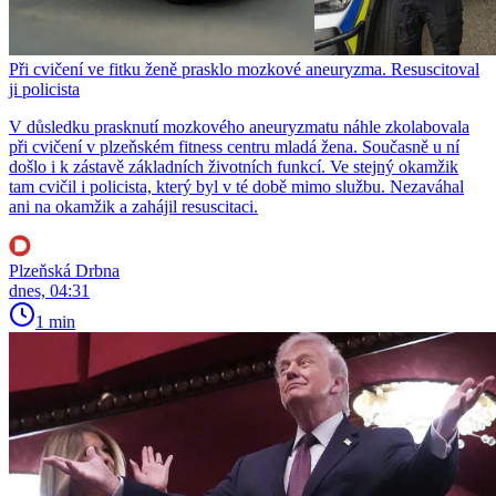
Při cvičení ve fitku ženě prasklo mozkové aneuryzma. Resuscitoval
ji policista
V důsledku prasknutí mozkového aneuryzmatu náhle zkolabovala
při cvičení v plzeňském fitness centru mladá žena. Současně u ní
došlo i k zástavě základních životních funkcí. Ve stejný okamžik
tam cvičil i policista, který byl v té době mimo službu. Nezaváhal
ani na okamžik a zahájil resuscitaci.
Plzeňská Drbna
dnes, 04:31
1 min