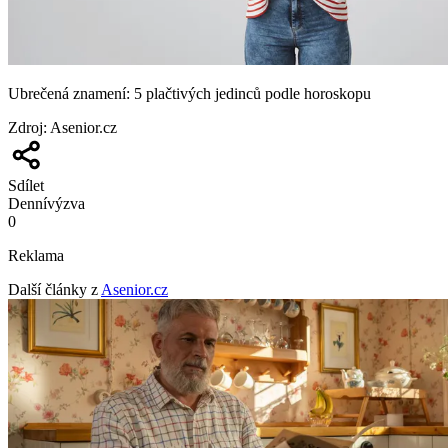
Ubrečená znamení: 5 plačtivých jedinců podle horoskopu
Zdroj
:
Asenior.cz
Sdílet
Denní
výzva
0
Reklama
Další články z
Asenior.cz