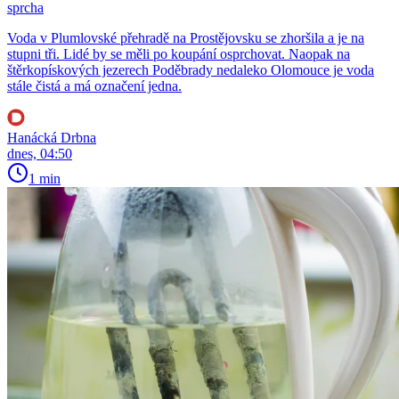
sprcha
Voda v Plumlovské přehradě na Prostějovsku se zhoršila a je na
stupni tři. Lidé by se měli po koupání osprchovat. Naopak na
štěrkopískových jezerech Poděbrady nedaleko Olomouce je voda
stále čistá a má označení jedna.
Hanácká Drbna
dnes, 04:50
1 min