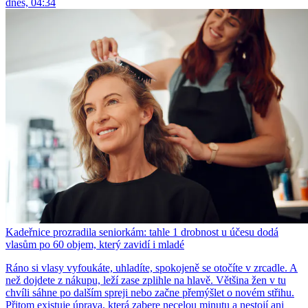
dnes, 04:34
Kadeřnice prozradila seniorkám: tahle 1 drobnost u účesu dodá
vlasům po 60 objem, který zavidí i mladé
Ráno si vlasy vyfoukáte, uhladíte, spokojeně se otočíte v zrcadle. A
než dojdete z nákupu, leží zase zplihle na hlavě. Většina žen v tu
chvíli sáhne po dalším spreji nebo začne přemýšlet o novém střihu.
Přitom existuje úprava, která zabere necelou minutu a nestojí ani