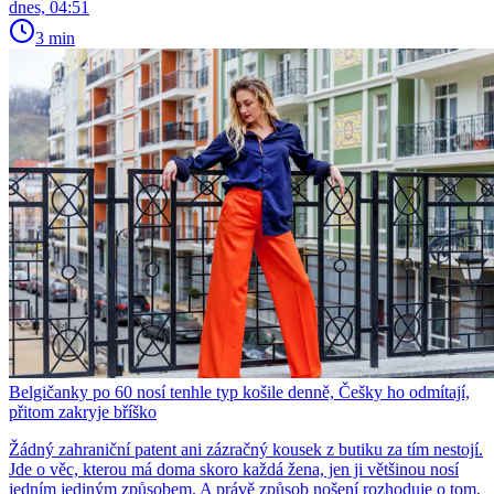
dnes, 04:51
3 min
Belgičanky po 60 nosí tenhle typ košile denně, Češky ho odmítají,
přitom zakryje bříško
Žádný zahraniční patent ani zázračný kousek z butiku za tím nestojí.
Jde o věc, kterou má doma skoro každá žena, jen ji většinou nosí
jedním jediným způsobem. A právě způsob nošení rozhoduje o tom,