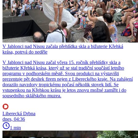
V Jablonci nad Nisou začala přehlídka skla a bižuterie Křehká
krása, potrvá do neděle
V Jablonci nad Nisou začal včera 15. ročník přehlídky skla a
bižuterie Křehká krása, který už se stal tradiční součástí letního
programu v podhorském městě. Svou produkci na výstavišti
prezentuje pět desítek firem nejen z Libereckého kraje. Na zahájení
dorazilo navzdory tropickému počasí několik stovek lidí. Se
vstupenkou na Křehkou krásu je letos znovu možné zamířit i do
sousedního sklářského muzea.
Liberecká Drbna
dnes, 04:36
1 min