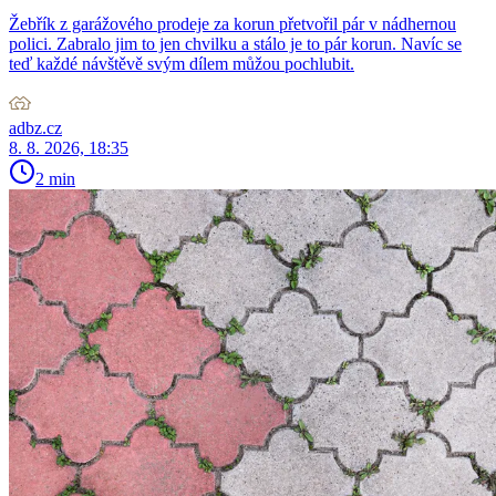
Žebřík z garážového prodeje za korun přetvořil pár v nádhernou
polici. Zabralo jim to jen chvilku a stálo je to pár korun. Navíc se
teď každé návštěvě svým dílem můžou pochlubit.
adbz.cz
8. 8. 2026, 18:35
2 min