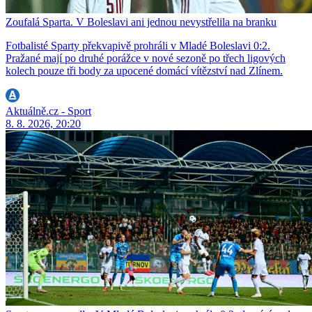
Zoufalá Sparta. V Boleslavi ani jednou nevystřelila na branku
Fotbalisté Sparty překvapivě prohráli v Mladé Boleslavi 0:2.
Pražané mají po druhé porážce v nové sezoně po třech ligových
kolech pouze tři body za upocené domácí vítězství nad Zlínem.
Aktuálně.cz - Sport
8. 8. 2026, 20:20