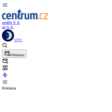
neděle 9. 8.
ne 9. 8.
15°C
Přihlášení
Reklama