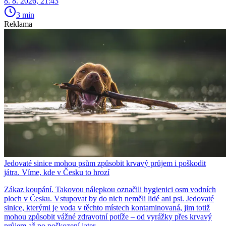
8. 8. 2026, 21:43
3 min
Reklama
Jedovaté sinice mohou psům způsobit krvavý průjem i poškodit
játra. Víme, kde v Česku to hrozí
Zákaz koupání. Takovou nálepkou označili hygienici osm vodních
ploch v Česku. Vstupovat by do nich neměli lidé ani psi. Jedovaté
sinice, kterými je voda v těchto místech kontaminovaná, jim totiž
mohou způsobit vážné zdravotní potíže – od vyrážky přes krvavý
průjem až po poškození jater.