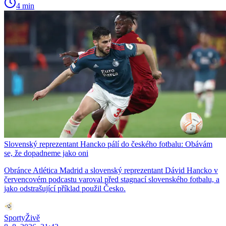
4 min
Slovenský reprezentant Hancko pálí do českého fotbalu: Obávám
se, že dopadneme jako oni
Obránce Atlética Madrid a slovenský reprezentant Dávid Hancko v
červencovém podcastu varoval před stagnací slovenského fotbalu, a
jako odstrašující příklad použil Česko.
SportyŽivě