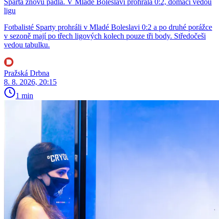
Sparta znovu padla. V Mladé Boleslavi prohrála 0:2, domácí vedou
ligu
Fotbalisté Sparty prohráli v Mladé Boleslavi 0:2 a po druhé porážce
v sezoně mají po třech ligových kolech pouze tři body. Středočeši
vedou tabulku.
Pražská Drbna
8. 8. 2026, 20:15
1 min