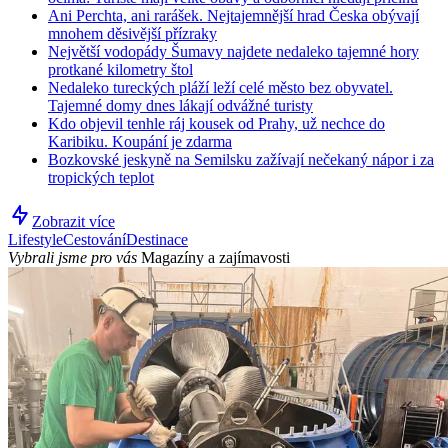
Ani Perchta, ani rarášek. Nejtajemnější hrad Česka obývají
mnohem děsivější přízraky
Největší vodopády Šumavy najdete nedaleko tajemné hory
protkané kilometry štol
Nedaleko tureckých pláží leží celé město bez obyvatel.
Tajemné domy dnes lákají odvážné turisty
Kdo objevil tenhle ráj kousek od Prahy, už nechce do
Karibiku. Koupání je zdarma
Bozkovské jeskyně na Semilsku zažívají nečekaný nápor i za
tropických teplot
Zobrazit více
Lifestyle
Cestování
Destinace
Vybrali jsme pro vás
Magazíny a zajímavosti