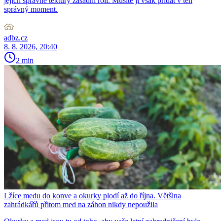
jejich správné textury zásadní roli. Musíte ji však přidat v ten
správný moment.
adbz.cz
8. 8. 2026, 20:40
2 min
Lžíce medu do konve a okurky plodí až do října. Většina
zahrádkářů přitom med na záhon nikdy nepoužila