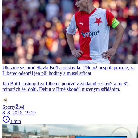
Ukazuje se, proč Slavia Bořila odstavila. Tělo už nespolupracuje, za
Liberec odehrál jen půl hodiny a musel střídat
Jan Bořil nastoupil za Liberec poprvé v základní sestavě, a po 35
minutách šel dolů. Debut v Brně skončil nuceným střídáním.
SportyŽivě
8. 8. 2026, 19:19
3 min