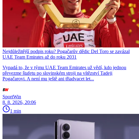
Nejdůležitější podpis roku? Pogačarův dědic Del Toro se zavázal
UAE Team Emirates až do roku 2031
Vypadá to, že v týmu UAE Team Emirates už vědí, kdo jednou
převezme štafetu po slovinském stroji na vítězství Tadeji
Pogačarovi. A není mu ještě ani třiadvacet let...
SportWin
8. 8. 2026, 20:06
1 min