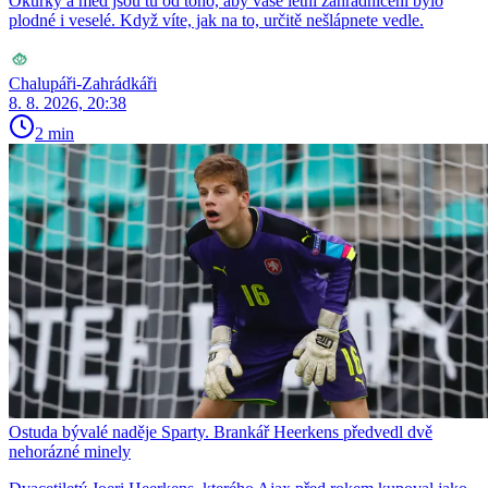
Okurky a med jsou tu od toho, aby vaše letní zahradničení bylo
plodné i veselé. Když víte, jak na to, určitě nešlápnete vedle.
Chalupáři-Zahrádkáři
8. 8. 2026, 20:38
2 min
Ostuda bývalé naděje Sparty. Brankář Heerkens předvedl dvě
nehorázné minely