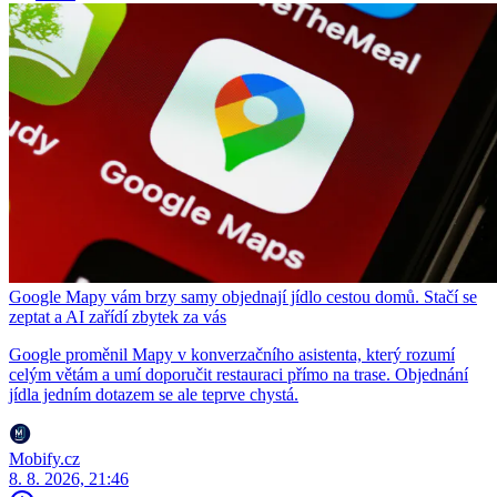
Google Mapy vám brzy samy objednají jídlo cestou domů. Stačí se
zeptat a AI zařídí zbytek za vás
Google proměnil Mapy v konverzačního asistenta, který rozumí
celým větám a umí doporučit restauraci přímo na trase. Objednání
jídla jedním dotazem se ale teprve chystá.
Mobify.cz
8. 8. 2026, 21:46