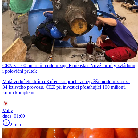
ČEZ za 100 milionů modernizuje Kořensko. Nové turbíny zvládnou
i poloviční průtok
Malá vodní elektrárna Kořensko prochází největší modernizací za
34 let svého provozu. ČEZ při investici přesahující 100 milionů
korun kompletně…
Volty
dnes, 01:00
2 min