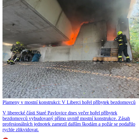
Plameny v mostní konstrukci: V Liberci hořel příbytek bezdomovců
V liberecké části Staré Pavlovice dnes večer hořel příbytek
bezdomovců vybudovaný přímo uvnitř mostní konstrukce. Zásah
profesionálních jednotek zamezil dalším škodám a požár se podařilo
rychle zlikvidovat.