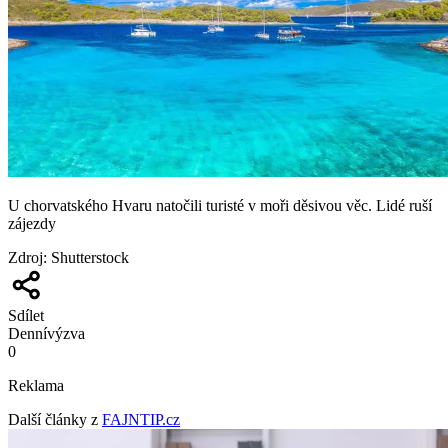
U chorvatského Hvaru natočili turisté v moři děsivou věc. Lidé ruší
zájezdy
Zdroj
:
Shutterstock
Sdílet
Denní
výzva
0
Reklama
Další články z
FAJNTIP.cz