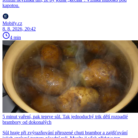
kapotou.
Mobify.cz
8. 8. 2026, 20:42
4 min
5 minut vaření, pak teprve sůl. Tak jednoduchý trik dělí rozpadlé
brambory od dokonalých
Sůl hraje při zvýrazňování přirozené chuti brambor a zajišťování