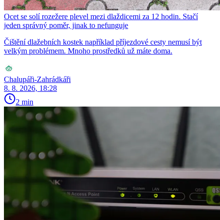
Ocet se solí rozežere plevel mezi dlaždicemi za 12 hodin. Stačí
jeden správný poměr, jinak to nefunguje
Čištění dlažebních kostek například příjezdové cesty nemusí být
velkým problémem. Mnoho prostředků už máte doma.
Chalupáři-Zahrádkáři
8. 8. 2026, 18:28
2 min