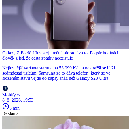
Galaxy Z Fold8 Ultra stojí jmění, ale stojí za to. Po pár hodinách
člověk zjistí, že cesta zpátky neexistuje
Nejlevnější varianta startuje na 53 999 Kč, ta nejdražší se blíží
sedmdesáti tisícům. Samsung za to dává telefon, který se ve
složeném stavu vejde do kapsy snáz než Galaxy S23 Ultra.
Mobify.cz
8. 8. 2026, 19:53
5 min
Reklama