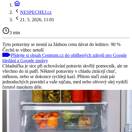
NESPECHEJ.cz
21. 5. 2026, 11:01
3 min
Tyto potraviny se nesmí za žádnou cenu dávat do lednice. 90 %
Čechů to vůbec netuší
Přidejte si obsah Centrum.cz do oblíbených zdrojů pro Google
hledání a Google zprávy
Chladnička je sice při uchovávání potravin skvělý pomocník, ale ne
všechno do ní patří. Některé potraviny v chladu ztrácejí chuť,
měknou, nebo se dokonce rychleji kazí. Přitom stačí znát pár
jednoduchých pravidel a vaše rajčata, med nebo olivový olej vydrží
čerstvé mnohem déle.