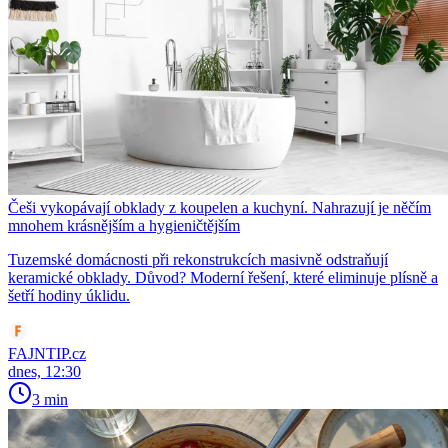
Češi vykopávají obklady z koupelen a kuchyní. Nahrazují je něčím
mnohem krásnějším a hygieničtějším
Tuzemské domácnosti při rekonstrukcích masivně odstraňují
keramické obklady. Důvod? Moderní řešení, které eliminuje plísně a
šetří hodiny úklidu.
FAJNTIP.cz
dnes, 12:30
3 min