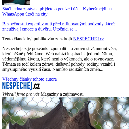
Stačí jedna zpráva a přijdete o peníze i účet. Kyberšmejdi na
WhatsAppu útočí na city
Bezpečnostní experti varují před rafinovanými podvody, které
zneužívají emoce a důvěru. Útočníci se...
Tento článek byl publikován ze zdrojů
NESPECHEJ.cz
Nespechej.cz je pozvánka zpomalit – a znovu si všimnout věcí,
které běžně přehlížíme. Web nabízí inspiraci k jednoduššímu,
vědomějšímu životu, který není o výkonech, ale o rovnováze.
Témata se točí kolem zdraví, duševní pohody, rodiny, vztahů i
smysluplného využití času. Namísto radikálních změn...
Všechny články tohoto autora →
Vybrali jsme pro vás
Magazíny a zajímavosti