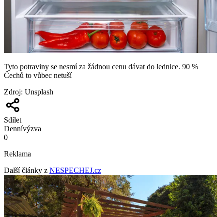
Tyto potraviny se nesmí za žádnou cenu dávat do lednice. 90 %
Čechů to vůbec netuší
Zdroj
:
Unsplash
Sdílet
Denní
výzva
0
Reklama
Další články z
NESPECHEJ.cz