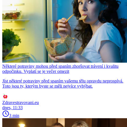
Některé potraviny mohou před spaním zhoršovat trávení i kvalitu
odpočinku. Vyplatí se je večer omezit
Jíst některé potraviny před spaním vašemu tělu opravdu neprospívá.
Toto jsou ty, kterým byste se měli nejvíce vyhýbat.
Zdravestravovani.eu
dnes, 11:33
3 min