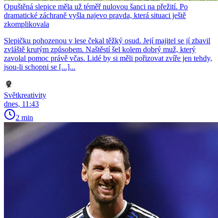
Opuštěná slepice měla už téměř nulovou šanci na přežití. Po
dramatické záchraně vyšla najevo pravda, která situaci ještě
zkomplikovala
Slepičku pohozenou v lese čekal těžký osud. Její majitel se jí zbavil
zvláště krutým způsobem. Naštěstí šel kolem dobrý muž, který
zavolal pomoc právě včas. Lidé by si měli pořizovat zvíře jen tehdy,
jsou-li schopni se [...]...
Světkreativity
dnes, 11:43
2 min