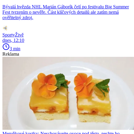
Bývalá hvězda NHL Marián Gáborík čelí po festivalu Big Summer
Fest tvrzením o nevěře. Část klíčových detailů ale zatím nemá
ověřitelný zdroj.
SportyŽivě
dnes, 12:10
3 min
Reklama
Meruňkové kostky: Neschovávejte ovoce pod těsto, nechte ho