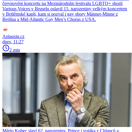
červnovém koncertu na Mezinárodním festivalu LGBTQ+ sborů
Various Voices v Bruselu oslavil 15. narozeniny velkým koncertem
v Betlémské kapli, kam si pozval i gay sbory Männer-Minne z
Berlína a Mid-Atlantic Gay Men’s Chorus z USA.
Aplausin.cz
dnes, 11:27
2 min
Mário Kubec slaví 62. narozeniny. Prince i vojáka z Chlapců a