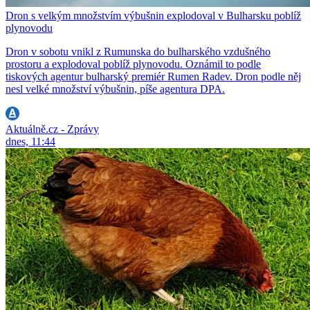
Dron s velkým množstvím výbušnin explodoval v Bulharsku poblíž
plynovodu
Dron v sobotu vnikl z Rumunska do bulharského vzdušného
prostoru a explodoval poblíž plynovodu. Oznámil to podle
tiskových agentur bulharský premiér Rumen Radev. Dron podle něj
nesl velké množství výbušnin, píše agentura DPA.
Aktuálně.cz - Zprávy
dnes, 11:44