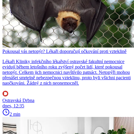
Pokousal vás netopýr? Lékaři doporučují očkování proti vzteklině
Lékaři Kliniky infekčního lékařství ostravské fakultní nemocnice
evidují během letošního roku zvýšený počet lidí, které pokousal
netopýr. Celkem jich nemocnici navštívilo patnáct. Netopýři mohou
přenášet smrtelně nebezpečnou vzteklinu, proto byli všichni pacienti
naočkováni. Žádný z nich neonemocněl.
Ostravská Drbna
dnes, 12:35
2 min