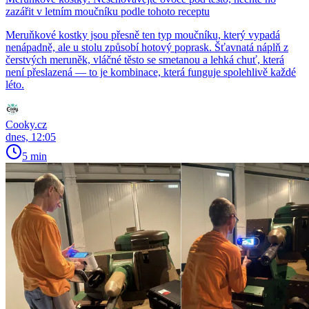
zazářit v letním moučníku podle tohoto receptu
Meruňkové kostky jsou přesně ten typ moučníku, který vypadá
nenápadně, ale u stolu způsobí hotový poprask. Šťavnatá náplň z
čerstvých meruněk, vláčné těsto se smetanou a lehká chuť, která
není přeslazená — to je kombinace, která funguje spolehlivě každé
léto.
Cooky.cz
dnes, 12:05
5 min