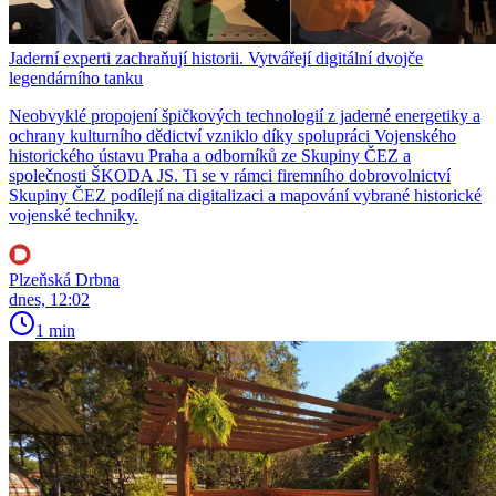
Jaderní experti zachraňují historii. Vytvářejí digitální dvojče
legendárního tanku
Neobvyklé propojení špičkových technologií z jaderné energetiky a
ochrany kulturního dědictví vzniklo díky spolupráci Vojenského
historického ústavu Praha a odborníků ze Skupiny ČEZ a
společnosti ŠKODA JS. Ti se v rámci firemního dobrovolnictví
Skupiny ČEZ podílejí na digitalizaci a mapování vybrané historické
vojenské techniky.
Plzeňská Drbna
dnes, 12:02
1 min