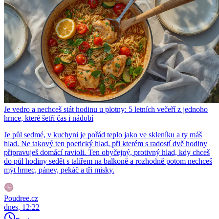
Je vedro a nechceš stát hodinu u plotny: 5 letních večeří z jednoho
hrnce, které šetří čas i nádobí
Je půl sedmé, v kuchyni je pořád teplo jako ve skleníku a ty máš
hlad. Ne takový ten poetický hlad, při kterém s radostí dvě hodiny
připravuješ domácí ravioli. Ten obyčejný, protivný hlad, kdy chceš
do půl hodiny sedět s talířem na balkoně a rozhodně potom nechceš
mýt hrnec, pánev, pekáč a tři misky.
Poudree.cz
dnes, 12:22