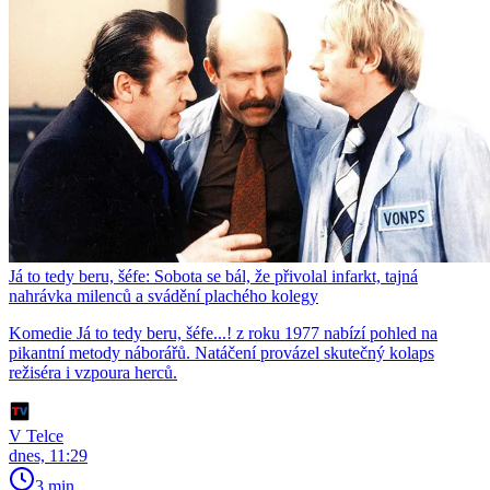
Já to tedy beru, šéfe: Sobota se bál, že přivolal infarkt, tajná
nahrávka milenců a svádění plachého kolegy
Komedie Já to tedy beru, šéfe...! z roku 1977 nabízí pohled na
pikantní metody náborářů. Natáčení provázel skutečný kolaps
režiséra i vzpoura herců.
V Telce
dnes, 11:29
3 min