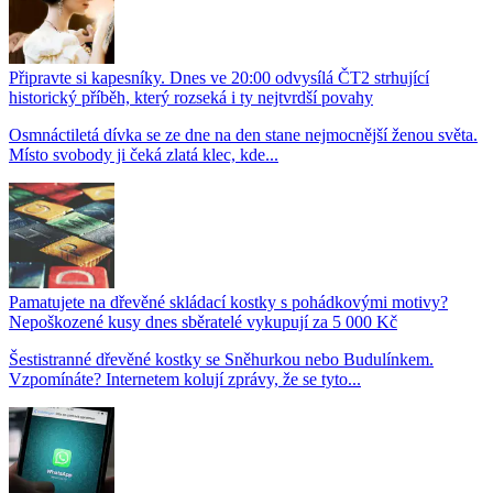
Připravte si kapesníky. Dnes ve 20:00 odvysílá ČT2 strhující
historický příběh, který rozseká i ty nejtvrdší povahy
Osmnáctiletá dívka se ze dne na den stane nejmocnější ženou světa.
Místo svobody ji čeká zlatá klec, kde...
Pamatujete na dřevěné skládací kostky s pohádkovými motivy?
Nepoškozené kusy dnes sběratelé vykupují za 5 000 Kč
Šestistranné dřevěné kostky se Sněhurkou nebo Budulínkem.
Vzpomínáte? Internetem kolují zprávy, že se tyto...