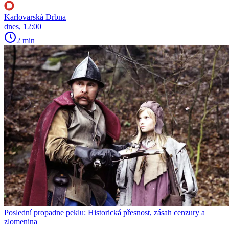
Karlovarská Drbna
dnes, 12:00
2 min
Poslední propadne peklu: Historická přesnost, zásah cenzury a
zlomenina