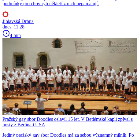
podmínky pro chov ryb někteří z nich nepamatují.
Jihlavská Drbna
dnes, 11:28
4 min
Pražský gay sbor Doodles oslavil 15 let. V Betlémské kapli zpíval s
hosty z Berlína i USA
Jediný pražský gay sbor Doodles má za sebou významný milník. Po