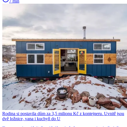
7 min
Rodina si postavila dům za 3,5 milionu Kč z kontejneru. Uvnitř jsou
dvě ložnice, vana i kuchyň do U