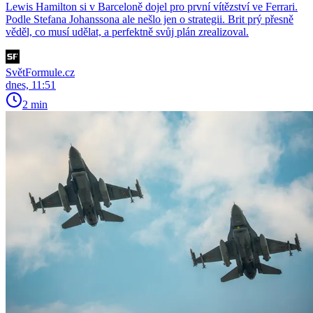
Lewis Hamilton si v Barceloně dojel pro první vítězství ve Ferrari.
Podle Stefana Johanssona ale nešlo jen o strategii. Brit prý přesně
věděl, co musí udělat, a perfektně svůj plán zrealizoval.
SvětFormule.cz
dnes, 11:51
2 min