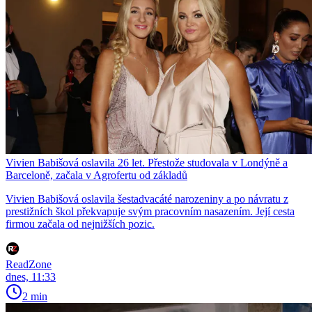
Vivien Babišová oslavila 26 let. Přestože studovala v Londýně a
Barceloně, začala v Agrofertu od základů
Vivien Babišová oslavila šestadvacáté narozeniny a po návratu z
prestižních škol překvapuje svým pracovním nasazením. Její cesta
firmou začala od nejnižších pozic.
ReadZone
dnes, 11:33
2 min