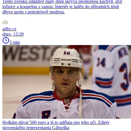
Tento zvenku zdánlivě malý dům skrývá prostornou kuchyň, dvě
ložnice a koupelnu s vanou. Interiér je laděn do přírodních tónů
dřeva spolu s petrolejově modrou.
adbz.cz
dnes, 12:20
3 min
Holkám dával 500 euro a já to udělala pro jeho oči. Zálety
slovenského reprezentanta Gáboríka