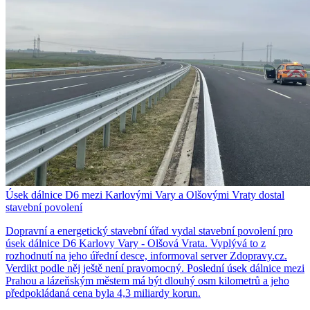
Úsek dálnice D6 mezi Karlovými Vary a Olšovými Vraty dostal
stavební povolení
Dopravní a energetický stavební úřad vydal stavební povolení pro
úsek dálnice D6 Karlovy Vary - Olšová Vrata. Vyplývá to z
rozhodnutí na jeho úřední desce, informoval server Zdopravy.cz.
Verdikt podle něj ještě není pravomocný. Poslední úsek dálnice mezi
Prahou a lázeňským městem má být dlouhý osm kilometrů a jeho
předpokládaná cena byla 4,3 miliardy korun.