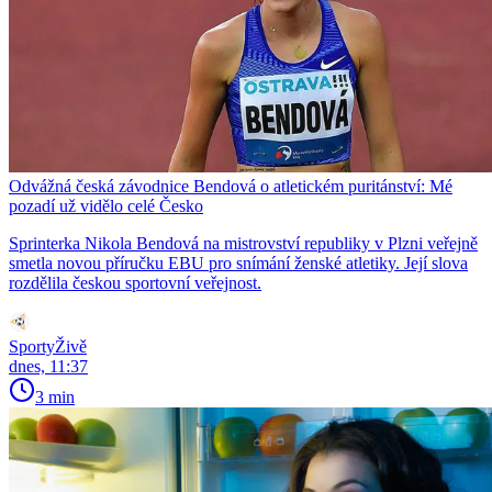
Odvážná česká závodnice Bendová o atletickém puritánství: Mé
pozadí už vidělo celé Česko
Sprinterka Nikola Bendová na mistrovství republiky v Plzni veřejně
smetla novou příručku EBU pro snímání ženské atletiky. Její slova
rozdělila českou sportovní veřejnost.
SportyŽivě
dnes, 11:37
3 min