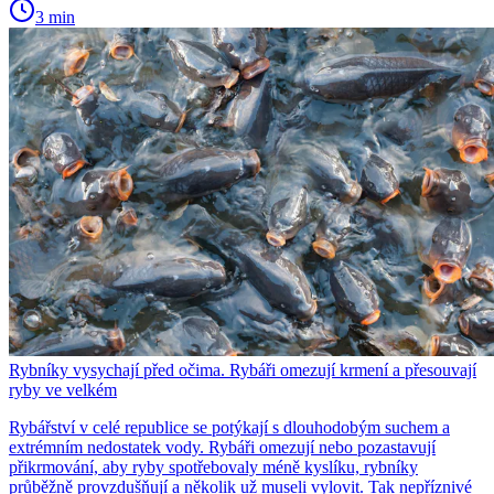
3 min
Rybníky vysychají před očima. Rybáři omezují krmení a přesouvají
ryby ve velkém
Rybářství v celé republice se potýkají s dlouhodobým suchem a
extrémním nedostatek vody. Rybáři omezují nebo pozastavují
přikrmování, aby ryby spotřebovaly méně kyslíku, rybníky
průběžně provzdušňují a několik už museli vylovit. Tak nepříznivé