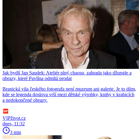
Jak bydlí Jan Saudek: Ateliér plný chaosu, zahrada jako džungle a
obrazy, které Pavlína odmítá prodat
Branická vila českého fotografa není muzeum ani galerie. Je to dům,
kde se legenda doslova vrší mezi dětské výrobky, knihy v krabicích
a nedokončené obrazy.
VIPživot.cz
dnes, 11:32
3 min