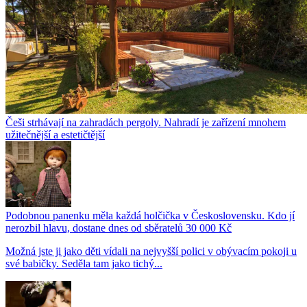
Češi strhávají na zahradách pergoly. Nahradí je zařízení mnohem
užitečnější a estetičtější
Podobnou panenku měla každá holčička v Československu. Kdo jí
nerozbil hlavu, dostane dnes od sběratelů 30 000 Kč
Možná jste ji jako děti vídali na nejvyšší polici v obývacím pokoji u
své babičky. Seděla tam jako tichý...