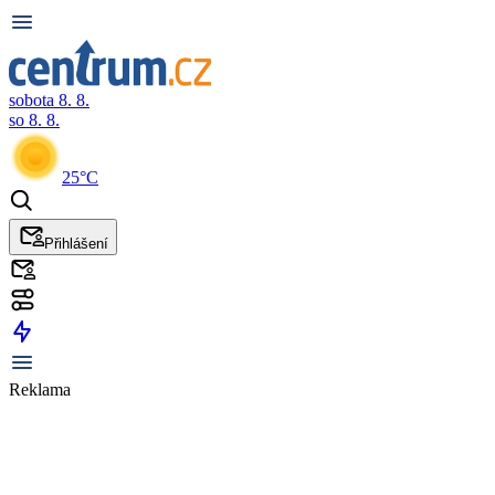
sobota 8. 8.
so 8. 8.
25°C
Přihlášení
Reklama