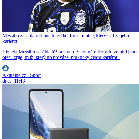
Messiho zasáhla rodinná tragédie. Přišel o otce, který stál za jeho
kariérou
Lionela Messiho zasáhla těžká ztráta. V rodném Rosariu zemřel jeho
otec Jorge, muž, který ho provázel prakticky celou kariérou.
Aktuálně.cz - Sport
dnes, 11:43