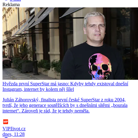
Reklama
Hvězda první SuperStar má jasno: Kdyby tehdy existoval dnešní
Instagram, internet by kolem něj šílel
Julián Záhorovský, finalista první české SuperStar z roku 2004,
tvrdí, že jeho generace soutěžících by s dnešními sítěmi „bourala
internet“. Zároveň je rád, že je tehdy neměla.
VIPživot.cz
dnes, 11:28