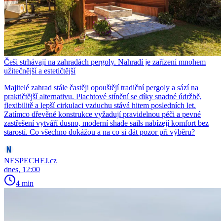
Češi strhávají na zahradách pergoly. Nahradí je zařízení mnohem
užitečnější a estetičtější
Majitelé zahrad stále častěji opouštějí tradiční pergoly a sází na
praktičtější alternativu. Plachtové stínění se díky snadné údržbě,
flexibilitě a lepší cirkulaci vzduchu stává hitem posledních let.
Zatímco dřevěné konstrukce vyžadují pravidelnou péči a pevné
zastřešení vytváří dusno, moderní shade sails nabízejí komfort bez
starostí. Co všechno dokážou a na co si dát pozor při výběru?
NESPECHEJ.cz
dnes, 12:00
4 min