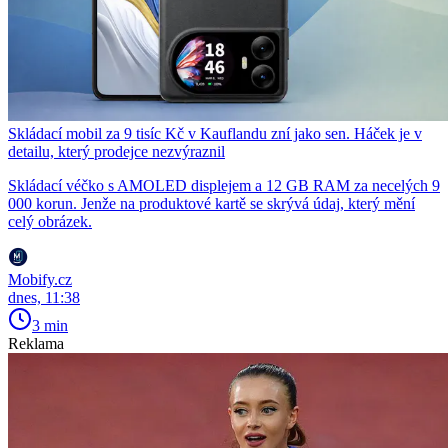
Skládací mobil za 9 tisíc Kč v Kauflandu zní jako sen. Háček je v
detailu, který prodejce nezvýraznil
Skládací véčko s AMOLED displejem a 12 GB RAM za necelých 9
000 korun. Jenže na produktové kartě se skrývá údaj, který mění
celý obrázek.
Mobify.cz
dnes, 11:38
3 min
Reklama