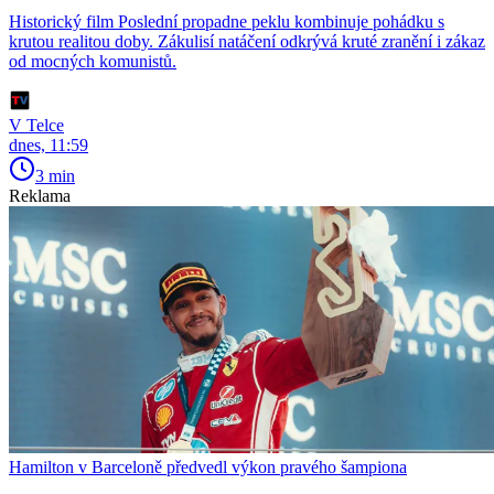
Historický film Poslední propadne peklu kombinuje pohádku s
krutou realitou doby. Zákulisí natáčení odkrývá kruté zranění i zákaz
od mocných komunistů.
V Telce
dnes, 11:59
3 min
Reklama
Hamilton v Barceloně předvedl výkon pravého šampiona